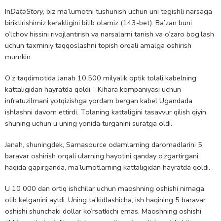
In
DataStory
, biz ma’lumotni tushunish uchun uni tegishli narsaga
biriktirishimiz kerakligini bilib olamiz (143-bet). Ba’zan buni
o’lchov hissini rivojlantirish va narsalarni tanish va o’zaro bog’lash
uchun taxminiy taqqoslashni topish orqali amalga oshirish
mumkin.
O’z taqdimotida Janah 10,500 milyalik optik tolali kabelning
kattaligidan hayratda qoldi – Kihara kompaniyasi uchun
infratuzilmani yotqizishga yordam bergan kabel Ugandada
ishlashni davom ettirdi. Tolaning kattaligini tasavvur qilish qiyin,
shuning uchun u uning yonida turganini suratga oldi.
Janah, shuningdek, Samasource odamlarning daromadlarini 5
baravar oshirish orqali ularning hayotini qanday o’zgartirgani
haqida gapirganda, ma’lumotlarning kattaligidan hayratda qoldi.
U 10 000 dan ortiq ishchilar uchun maoshning oshishi nimaga
olib kelganini aytdi. Uning ta’kidlashicha, ish haqining 5 baravar
oshishi shunchaki dollar ko’rsatkichi emas. Maoshning oshishi