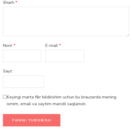
Sharh
*
Nom
*
E-mail
*
Sayt
Keyingi marta fikr bildirishim uchun bu brauzerda mening
ismim, email va saytim manzili saqlansin.