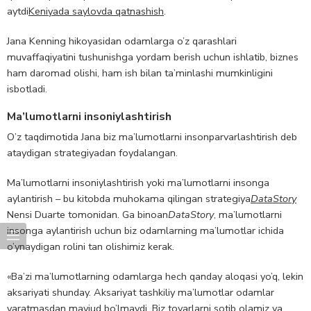
aytdi
Keniyada saylovda qatnashish
.
Jana Kenning hikoyasidan odamlarga o’z qarashlari
muvaffaqiyatini tushunishga yordam berish uchun ishlatib, biznes
ham daromad olishi, ham ish bilan ta’minlashi mumkinligini
isbotladi.
Ma’lumotlarni insoniylashtirish
O’z taqdimotida Jana biz ma’lumotlarni insonparvarlashtirish deb
ataydigan strategiyadan foydalangan.
Ma’lumotlarni insoniylashtirish yoki ma’lumotlarni insonga
aylantirish – bu kitobda muhokama qilingan strategiya
DataStory
Nensi Duarte tomonidan. Ga binoan
DataStory
, ma’lumotlarni
insonga aylantirish uchun biz odamlarning ma’lumotlar ichida
o’ynaydigan rolini tan olishimiz kerak.
«Ba’zi ma’lumotlarning odamlarga hech qanday aloqasi yo’q, lekin
aksariyati shunday. Aksariyat tashkiliy ma’lumotlar odamlar
yaratmasdan mavjud bo’lmaydi. Biz tovarlarni sotib olamiz va