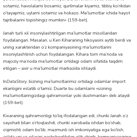
sotamiz, havolalarni bosamiz, qurilmalar kiyamiz, tibbiy ko’rikdan
o’tayapmiz, uylarni sotamiz va hokazo. Ma’lumotlar ichida hayot
tajribalarini topishingiz mumkin» (159-bet).
Janah turli xil insoniylashtirilgan ma’lumotlar misollaridan
foydalangan. Masalan, u Ken Kiharaning hikoyasini aytib berdi va
uning xarakteridan o’z kompaniyasining ma’lumotlarini
insoniylashtirish uchun foydalangan. Kihara tom ma’noda va
majoziy ma’noda ma’lumotlar ortidagi odam sifatida taqdim
etilgan – axir u ma’lumotlar markazida ishlaydi.
In
DataStory
, bizning ma’lumotlarimiz ortidagi odamlar import
ekanligini eslatib o’tamiz. Duarte bu odamlarni «sizning
ma’lumotlaringizdagi qahramonlar yoki dushmanlar» deb ataydi
(159-bet).
Kixaraning qahramonligi to’liq ifodalangan edi, chunki Janah o’z
sayohati bilan o’rtoqlashdi, chunki xarobada ishdan bo’shab,
o’qimishli odam bo’lib, mazmunli ish imkoniyatiga ega bo’lish,
aslida uni va oilasini qashshoqlikdan olib chiqib, kompaniyasining