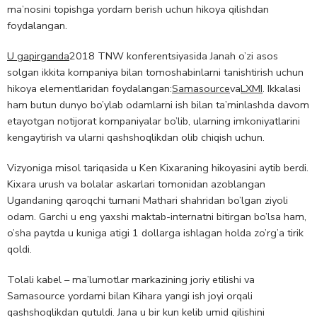
ma’nosini topishga yordam berish uchun hikoya qilishdan
foydalangan.
U gapirganda
2018 TNW konferentsiyasida Janah o’zi asos
solgan ikkita kompaniya bilan tomoshabinlarni tanishtirish uchun
hikoya elementlaridan foydalangan:
Samasource
va
LXMI
. Ikkalasi
ham butun dunyo bo’ylab odamlarni ish bilan ta’minlashda davom
etayotgan notijorat kompaniyalar bo’lib, ularning imkoniyatlarini
kengaytirish va ularni qashshoqlikdan olib chiqish uchun.
Vizyoniga misol tariqasida u Ken Kixaraning hikoyasini aytib berdi.
Kixara urush va bolalar askarlari tomonidan azoblangan
Ugandaning qaroqchi tumani Mathari shahridan bo’lgan ziyoli
odam. Garchi u eng yaxshi maktab-internatni bitirgan bo’lsa ham,
o’sha paytda u kuniga atigi 1 dollarga ishlagan holda zo’rg’a tirik
qoldi.
Tolali kabel – ma’lumotlar markazining joriy etilishi va
Samasource yordami bilan Kihara yangi ish joyi orqali
qashshoqlikdan qutuldi. Jana u bir kun kelib umid qilishini