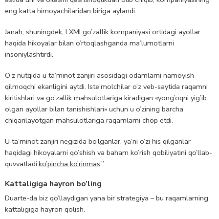
eng katta himoyachilaridan biriga aylandi.
Janah, shuningdek, LXMI go’zallik kompaniyasi ortidagi ayollar
haqida hikoyalar bilan o’rtoqlashganda ma’lumotlarni
insoniylashtirdi.
O’z nutqida u ta’minot zanjiri asosidagi odamlarni namoyish
qilmoqchi ekanligini aytdi. Iste’molchilar o’z veb-saytida raqamni
kiritishlari va go’zallik mahsulotlariga kiradigan «yong’oqni yig’ib
olgan ayollar bilan tanishishlari» uchun u o’zining barcha
chiqarilayotgan mahsulotlariga raqamlarni chop etdi.
U ta’minot zanjiri negizida bo’lganlar, ya’ni o’zi his qilganlar
haqidagi hikoyalarni qo’shish va baham ko’rish qobiliyatini qo’llab-
quvvatladi.
ko’pincha ko’rinmas
.”
Kattaligiga hayron bo’ling
Duarte-da biz qo’llaydigan yana bir strategiya – bu raqamlarning
kattaligiga hayron qolish.