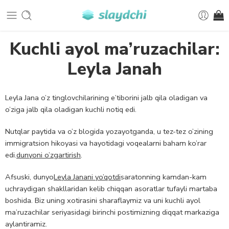
Kuchli ayol ma’ruzachilar:
Leyla Janah
Leyla Jana o’z tinglovchilarining e’tiborini jalb qila oladigan va
o’ziga jalb qila oladigan kuchli notiq edi.
Nutqlar paytida va o’z blogida yozayotganda, u tez-tez o’zining
immigratsion hikoyasi va hayotidagi voqealarni baham ko’rar
edi.
dunyoni o’zgartirish
.
Afsuski, dunyo
Leyla Janani yo’qotdi
saratonning kamdan-kam
uchraydigan shakllaridan kelib chiqqan asoratlar tufayli martaba
boshida. Biz uning xotirasini sharaflaymiz va uni kuchli ayol
ma’ruzachilar seriyasidagi birinchi postimizning diqqat markaziga
aylantiramiz.