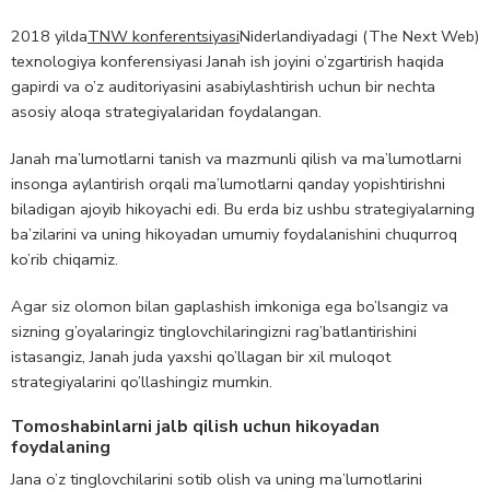
2018 yilda
TNW konferentsiyasi
Niderlandiyadagi (The Next Web)
texnologiya konferensiyasi Janah ish joyini o’zgartirish haqida
gapirdi va o’z auditoriyasini asabiylashtirish uchun bir nechta
asosiy aloqa strategiyalaridan foydalangan.
Janah ma’lumotlarni tanish va mazmunli qilish va ma’lumotlarni
insonga aylantirish orqali ma’lumotlarni qanday yopishtirishni
biladigan ajoyib hikoyachi edi. Bu erda biz ushbu strategiyalarning
ba’zilarini va uning hikoyadan umumiy foydalanishini chuqurroq
ko’rib chiqamiz.
Agar siz olomon bilan gaplashish imkoniga ega bo’lsangiz va
sizning g’oyalaringiz tinglovchilaringizni rag’batlantirishini
istasangiz, Janah juda yaxshi qo’llagan bir xil muloqot
strategiyalarini qo’llashingiz mumkin.
Tomoshabinlarni jalb qilish uchun hikoyadan
foydalaning
Jana o’z tinglovchilarini sotib olish va uning ma’lumotlarini