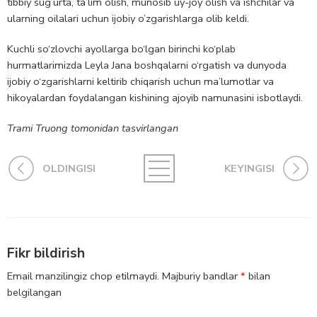
tibbiy sug’urta, ta’lim olish, munosib uy-joy olish va ishchilar va
ularning oilalari uchun ijobiy o’zgarishlarga olib keldi.
Kuchli so‘zlovchi ayollarga bo‘lgan birinchi ko‘plab
hurmatlarimizda Leyla Jana boshqalarni o‘rgatish va dunyoda
ijobiy o‘zgarishlarni keltirib chiqarish uchun ma’lumotlar va
hikoyalardan foydalangan kishining ajoyib namunasini isbotlaydi.
Trami Truong tomonidan tasvirlangan
OLDINGISI
KEYINGISI
Fikr bildirish
Email manzilingiz chop etilmaydi.
Majburiy bandlar
*
bilan
belgilangan