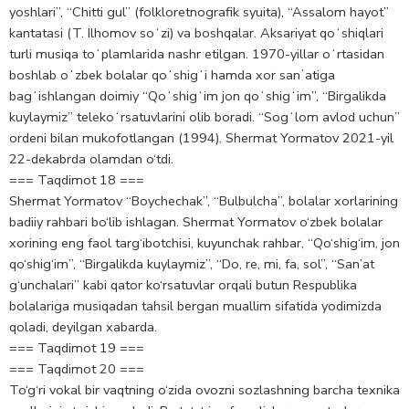
yoshlari”, “Chitti gul” (folkloretnografik syuita), “Assalom hayot”
kantatasi (T. Ilhomov soʻzi) va boshqalar. Aksariyat qoʻshiqlari
turli musiqa toʻplamlarida nashr etilgan. 1970-yillar oʻrtasidan
boshlab oʻzbek bolalar qoʻshigʻi hamda xor sanʼatiga
bagʻishlangan doimiy “Qoʻshigʻim jon qoʻshigʻim”, “Birgalikda
kuylaymiz” telekoʻrsatuvlarini olib boradi. “Sogʻlom avlod uchun”
ordeni bilan mukofotlangan (1994). Shermat Yormatov 2021-yil
22-dekabrda olamdan o‘tdi.
=== Taqdimot 18 ===
Shermat Yormatov “Boychechak”, “Bulbulcha”, bolalar xorlarining
badiiy rahbari bo‘lib ishlagan. Shermat Yormatov o‘zbek bolalar
xorining eng faol targ‘ibotchisi, kuyunchak rahbar, “Qo‘shig‘im, jon
qo‘shig‘im”, “Birgalikda kuylaymiz”, “Do, re, mi, fa, sol”, “San’at
g‘unchalari” kabi qator ko‘rsatuvlar orqali butun Respublika
bolalariga musiqadan tahsil bergan muallim sifatida yodimizda
qoladi, deyilgan xabarda.
=== Taqdimot 19 ===
=== Taqdimot 20 ===
To‘g‘ri vokal bir vaqtning o‘zida ovozni sozlashning barcha texnika