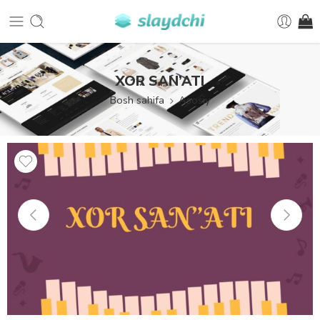
XOR SAN’ATI
Bosh sahifa
Asosiy