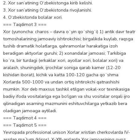
2. Xor san’atining O‘zbekistonga kirib kelishi.
3. Xor san’atining O‘zbekistonda rivojlanishi.
4. O‘zbekistonda bolalar xori.
=== Taqdimot 3 ===
Xor (yunoncha: charos – davra oʻyin qoʻshigʻi) 1) antik davr teatr
tomoshalarining jamoaviy ishtirokchisi; birgalikda kuylab, raqsga
tushib dramatik holatlarga, qahramonlar harakatiga izoh
beradigan aktyorlar guruhi; 2) xonandalar jamoasi; Tarkibiga
koʻra, bir turdagi (erkaklar xori, ayollar xori, bolalar xori) va
aralash, shuningdek, ijrochilar soniga qarab kamer (12-20
kishidan iborat), kichik va katta 100-120 gacha qoʻshma
Xorlarda 500-1000 va undan ortiq ishtirokchi qatnashishi
mumkin. Xor deb maxsus tashkil etilgan vokal-xor texnikasiga
badiiy ifoda vositalariga ega bo‘lgan va shu vositalar orqali ijro
qilinadigan asarning mazmunini eshituvchilarga yetkazib bera
oladigan jamoaga aytiladi.
=== Taqdimot 4 ===
=== Taqdimot 5 ===
Yevropada professional unison Xorlar xristian cherkovlarda IV-
asrdan maʼlum (kliros). X-XIII-asrlarda Xor jamoasining ovoz