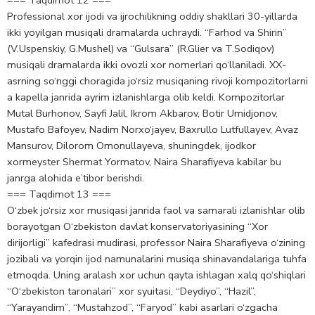
Professional xor ijodi va ijrochilikning oddiy shakllari 30-yillarda
ikki yoyilgan musiqali dramalarda uchraydi. “Farhod va Shirin”
(V.Uspenskiy, G.Mushel) va “Gulsara” (R.Glier va T.Sodiqov)
musiqali dramalarda ikki ovozli xor nomerlari qo‘llaniladi. XX-
asrning so‘nggi choragida jo‘rsiz musiqaning rivoji kompozitorlarni
a kapella janrida ayrim izlanishlarga olib keldi. Kompozitorlar
Mutal Burhonov, Sayfi Jalil, Ikrom Akbarov, Botir Umidjonov,
Mustafo Bafoyev, Nadim Norxo‘jayev, Baxrullo Lutfullayev, Avaz
Mansurov, Dilorom Omonullayeva, shuningdek, ijodkor
xormeyster Shermat Yormatov, Naira Sharafiyeva kabilar bu
janrga alohida e’tibor berishdi.
=== Taqdimot 13 ===
O‘zbek jo‘rsiz xor musiqasi janrida faol va samarali izlanishlar olib
borayotgan O‘zbekiston davlat konservatoriyasining “Xor
dirijorligi” kafedrasi mudirasi, professor Naira Sharafiyeva o‘zining
jozibali va yorqin ijod namunalarini musiqa shinavandalariga tuhfa
etmoqda. Uning aralash xor uchun qayta ishlagan xalq qo‘shiqlari
“O‘zbekiston taronalari” xor syuitasi, “Deydiyo”, “Hazil”,
“Yarayandim”, “Mustahzod”, “Faryod” kabi asarlari o‘zgacha