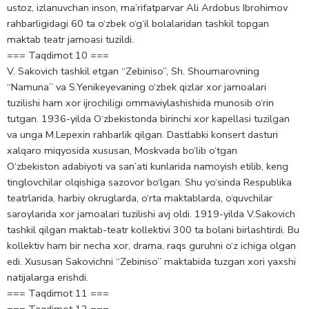
ustoz, izlanuvchan inson, ma’rifatparvar Ali Ardobus Ibrohimov
rahbarligidagi 60 ta o‘zbek o‘g‘il bolalaridan tashkil topgan
maktab teatr jamoasi tuzildi.
=== Taqdimot 10 ===
V. Sakovich tashkil etgan “Zebiniso”, Sh. Shoumarovning
“Namuna” va S.Yenikeyevaning o‘zbek qizlar xor jamoalari
tuzilishi ham xor ijrochiligi ommaviylashishida munosib o‘rin
tutgan. 1936-yilda O‘zbekistonda birinchi xor kapellasi tuzilgan
va unga M.Lepexin rahbarlik qilgan. Dastlabki konsert dasturi
xalqaro miqyosida xususan, Moskvada bo‘lib o‘tgan
O‘zbekiston adabiyoti va san’ati kunlarida namoyish etilib, keng
tinglovchilar olqishiga sazovor bo‘lgan. Shu yo‘sinda Respublika
teatrlarida, harbiy okruglarda, o‘rta maktablarda, o‘quvchilar
saroylarida xor jamoalari tuzilishi avj oldi. 1919-yilda V.Sakovich
tashkil qilgan maktab-teatr kollektivi 300 ta bolani birlashtirdi. Bu
kollektiv ham bir necha xor, drama, raqs guruhni o‘z ichiga olgan
edi. Xususan Sakovichni “Zebiniso” maktabida tuzgan xori yaxshi
natijalarga erishdi.
=== Taqdimot 11 ===
=== Taqdimot 12 ===