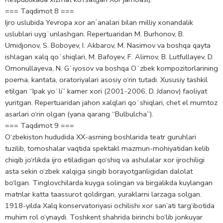
=== Taqdimot 8 ===
Ijro uslubida Yevropa xor anʼanalari bilan milliy xonandalik
uslublari uygʻunlashgan. Repertuaridan M. Burhonov, B.
Umidjonov, S. Boboyev, I. Akbarov, M. Nasimov va boshqa qayta
ishlagan xalq qoʻshiqlari, M. Bafoyev, F. Alimov, B. Lutfullayev, D.
Omonullayeva, N. Gʻiyosov va boshqa Oʻzbek kompozitorlarining
poema, kantata, oratoriyalari asosiy o‘rin tutadi. Xususiy tashkil
etilgan “Ipak yoʻli” kamer xori (2001-2006, D. Jdanov) faoliyat
yuritgan. Repertuaridan jahon xalqlari qoʻshiqlari, chet el mumtoz
asarlari o‘rin olgan (yana qarang “Bulbulcha”).
=== Taqdimot 9 ===
O‘zbekiston hududida XX-asrning boshlarida teatr guruhlari
tuzilib, tomoshalar vaqtida spektakl mazmun-mohiyatidan kelib
chiqib jo‘rlikda ijro etiladigan qo‘shiq va ashulalar xor ijrochiligi
asta sekin o‘zbek xalqiga singib borayotganligidan dalolat
bo‘lgan. Tinglovchilarda kuyga solingan va birgalikda kuylangan
matnlar katta taassurot qoldirgan, yuraklarni larzaga solgan.
1918-yilda Xalq konservatoriyasi ochilishi xor san’ati targ‘ibotida
muhim rol o‘ynaydi. Toshkent shahrida birinchi bo‘lib jonkuyar