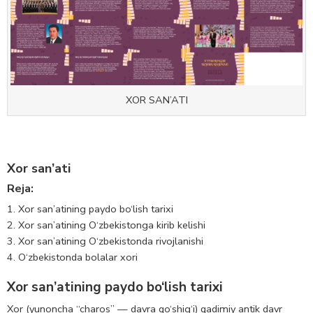
XOR SAN’ATI
Xor san’ati
Reja:
Xor san’atining paydo bo‘lish tarixi
Xor san’atining O‘zbekistonga kirib kelishi
Xor san’atining O‘zbekistonda rivojlanishi
O‘zbekistonda bolalar xori
Xor san’atining paydo bo‘lish tarixi
Xor (yunoncha “charos” — davra qo‘shig‘i) qadimiy antik davr