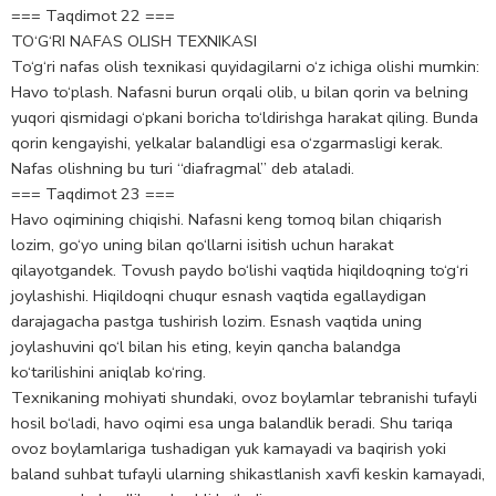
=== Taqdimot 22 ===
TO‘G‘RI NAFAS OLISH TEXNIKASI
To‘g‘ri nafas olish texnikasi quyidagilarni o‘z ichiga olishi mumkin:
Havo to‘plash. Nafasni burun orqali olib, u bilan qorin va belning
yuqori qismidagi o‘pkani boricha to‘ldirishga harakat qiling. Bunda
qorin kengayishi, yelkalar balandligi esa o‘zgarmasligi kerak.
Nafas olishning bu turi “diafragmal” deb ataladi.
=== Taqdimot 23 ===
Havo oqimining chiqishi. Nafasni keng tomoq bilan chiqarish
lozim, go‘yo uning bilan qo‘llarni isitish uchun harakat
qilayotgandek. Tovush paydo bo‘lishi vaqtida hiqildoqning to‘g‘ri
joylashishi. Hiqildoqni chuqur esnash vaqtida egallaydigan
darajagacha pastga tushirish lozim. Esnash vaqtida uning
joylashuvini qo‘l bilan his eting, keyin qancha balandga
ko‘tarilishini aniqlab ko‘ring.
Texnikaning mohiyati shundaki, ovoz boylamlar tebranishi tufayli
hosil bo‘ladi, havo oqimi esa unga balandlik beradi. Shu tariqa
ovoz boylamlariga tushadigan yuk kamayadi va baqirish yoki
baland suhbat tufayli ularning shikastlanish xavfi keskin kamayadi,