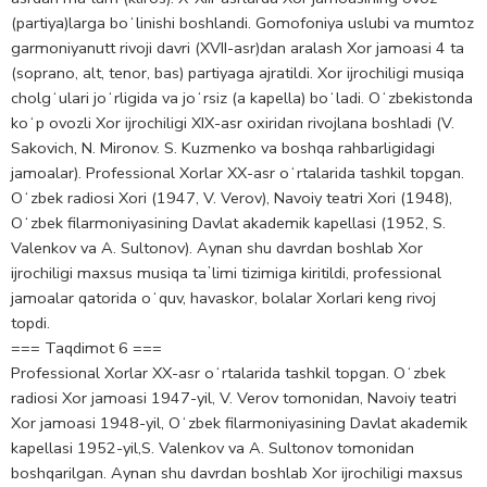
(partiya)larga boʻlinishi boshlandi. Gomofoniya uslubi va mumtoz
garmoniyanutt rivoji davri (XVII-asr)dan aralash Xor jamoasi 4 ta
(soprano, alt, tenor, bas) partiyaga ajratildi. Xor ijrochiligi musiqa
cholgʻulari joʻrligida va joʻrsiz (a kapella) boʻladi. Oʻzbekistonda
koʻp ovozli Xor ijrochiligi XIX-asr oxiridan rivojlana boshladi (V.
Sakovich, N. Mironov. S. Kuzmenko va boshqa rahbarligidagi
jamoalar). Professional Xorlar XX-asr oʻrtalarida tashkil topgan.
Oʻzbek radiosi Xori (1947, V. Verov), Navoiy teatri Xori (1948),
Oʻzbek filarmoniyasining Davlat akademik kapellasi (1952, S.
Valenkov va A. Sultonov). Aynan shu davrdan boshlab Xor
ijrochiligi maxsus musiqa taʼlimi tizimiga kiritildi, professional
jamoalar qatorida oʻquv, havaskor, bolalar Xorlari keng rivoj
topdi.
=== Taqdimot 6 ===
Professional Xorlar XX-asr oʻrtalarida tashkil topgan. Oʻzbek
radiosi Xor jamoasi 1947-yil, V. Verov tomonidan, Navoiy teatri
Xor jamoasi 1948-yil, Oʻzbek filarmoniyasining Davlat akademik
kapellasi 1952-yil,S. Valenkov va A. Sultonov tomonidan
boshqarilgan. Aynan shu davrdan boshlab Xor ijrochiligi maxsus