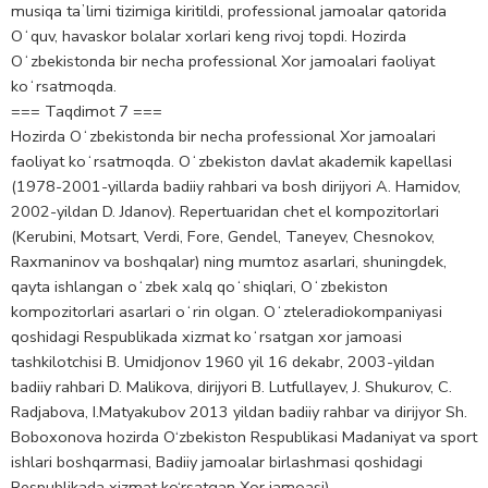
musiqa taʼlimi tizimiga kiritildi, professional jamoalar qatorida
Oʻquv, havaskor bolalar xorlari keng rivoj topdi. Hozirda
Oʻzbekistonda bir necha professional Xor jamoalari faoliyat
koʻrsatmoqda.
=== Taqdimot 7 ===
Hozirda Oʻzbekistonda bir necha professional Xor jamoalari
faoliyat koʻrsatmoqda. Oʻzbekiston davlat akademik kapellasi
(1978-2001-yillarda badiiy rahbari va bosh dirijyori A. Hamidov,
2002-yildan D. Jdanov). Repertuaridan chet el kompozitorlari
(Kerubini, Motsart, Verdi, Fore, Gendel, Taneyev, Chesnokov,
Raxmaninov va boshqalar) ning mumtoz asarlari, shuningdek,
qayta ishlangan oʻzbek xalq qoʻshiqlari, Oʻzbekiston
kompozitorlari asarlari oʻrin olgan. Oʻzteleradiokompaniyasi
qoshidagi Respublikada xizmat koʻrsatgan xor jamoasi
tashkilotchisi B. Umidjonov 1960 yil 16 dekabr, 2003-yildan
badiiy rahbari D. Malikova, dirijyori B. Lutfullayev, J. Shukurov, C.
Radjabova, I.Matyakubov 2013 yildan badiiy rahbar va dirijyor Sh.
Boboxonova hozirda O‘zbekiston Respublikasi Madaniyat va sport
ishlari boshqarmasi, Badiiy jamoalar birlashmasi qoshidagi
Respublikada xizmat ko‘rsatgan Xor jamoasi).