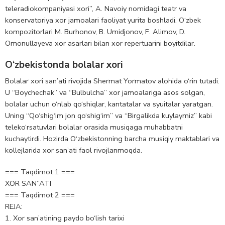
teleradiokompaniyasi xori”, A. Navoiy nomidagi teatr va
konservatoriya xor jamoalari faoliyat yurita boshladi. O‘zbek
kompozitorlari M. Burhonov, B. Umidjonov, F. Alimov, D.
Omonullayeva xor asarlari bilan xor repertuarini boyitdilar.
O‘zbekistonda bolalar xori
Bolalar xori san’ati rivojida Shermat Yormatov alohida o‘rin tutadi.
U “Boychechak” va “Bulbulcha” xor jamoalariga asos solgan,
bolalar uchun o‘nlab qo‘shiqlar, kantatalar va syuitalar yaratgan.
Uning “Qo‘shig‘im jon qo‘shig‘im” va “Birgalikda kuylaymiz” kabi
teleko‘rsatuvlari bolalar orasida musiqaga muhabbatni
kuchaytirdi. Hozirda O‘zbekistonning barcha musiqiy maktablari va
kollejlarida xor san’ati faol rivojlanmoqda.
=== Taqdimot 1 ===
XOR SAN’’ATI
=== Taqdimot 2 ===
REJA:
1. Xor san’atining paydo bo‘lish tarixi