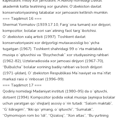
kapellasini, milliy xor jamoasini, A.Navoiy nomidagi Davlat
akademik katta teatrining xor guruhini, O‘zbekiston davlat
konservatoriyasining talabalar xor jamoasini keltirish mumkin.
=== Taqdimot 16 ===
Shermat Yormatov (1939.17.10, Fargʻona tumani) xor dirijyori,
kompozitor, bolalar xori sanʼatining faol targʻibotchisi.
Oʻzbekiston xalq artisti (1997). Toshkent davlat
konservatoriyasini xor dirijyorligi mutaxassisligi boʻyicha
tugatgan (1967). Toshkent shahridagi 99 oʻrta maktabda
musiqa oʻqituvchisi va “Boychechak” xor studiyasining rahbari
(1962-82), Uzteleradiosida xor jamoasi dirijyori (1967-70),
“Bulbulcha” bolalar xorining badiiy rahbari va bosh dirijyori
(1971-yildan), Oʻzbekiston Respublikasi Maʼnaviyat va maʼrifat
markazi raisi oʻrinbosari (1996–99).
=== Taqdimot 17 ===
Qodiriy nomidagi Madaniyat instituti (1980–95) da oʻqituvchi,
dotsent (1994). Kompozitor ijodida vokal musiqa (ayniqsa bolalar
uchun yaratgan qoʻshiqlari) asosiy oʻrin tutadi: “Salom maktab”,
“Gʻildiragim”, “Ikki qoʻymang, oʻqituvchi”, “Sumalak”,
“Oymomojon rom boʻldi”, “Qizaloq”, “Xon atlas”, “Bu yurtning