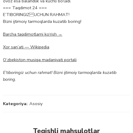
ovoz esa balandlik va kuchli bo‘ladi.
=== Taqdimot 24 ===
E’TIBORINGIZ UCHUN RAHMAT!
Bizni ijtimoiy tarmoqlarda kuzatib boring!
Barcha taqdimotlarni ko‘rish →
Xor san’ati — Wikipedia
O‘zbekiston musiqa madaniyati portali
E’tiboringiz uchun rahmat! Bizni ijtimoiy tarmoqlarda kuzatib
boring.
Kategoriya:
Asosiy
Tegishli mahsulotlar