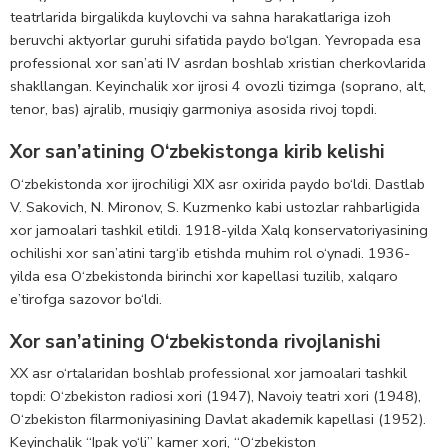
teatrlarida birgalikda kuylovchi va sahna harakatlariga izoh
beruvchi aktyorlar guruhi sifatida paydo bo‘lgan. Yevropada esa
professional xor san’ati IV asrdan boshlab xristian cherkovlarida
shakllangan. Keyinchalik xor ijrosi 4 ovozli tizimga (soprano, alt,
tenor, bas) ajralib, musiqiy garmoniya asosida rivoj topdi.
Xor san’atining O‘zbekistonga kirib kelishi
O‘zbekistonda xor ijrochiligi XIX asr oxirida paydo bo‘ldi. Dastlab
V. Sakovich, N. Mironov, S. Kuzmenko kabi ustozlar rahbarligida
xor jamoalari tashkil etildi. 1918-yilda Xalq konservatoriyasining
ochilishi xor san’atini targ‘ib etishda muhim rol o‘ynadi. 1936-
yilda esa O‘zbekistonda birinchi xor kapellasi tuzilib, xalqaro
e’tirofga sazovor bo‘ldi.
Xor san’atining O‘zbekistonda rivojlanishi
XX asr o‘rtalaridan boshlab professional xor jamoalari tashkil
topdi: O‘zbekiston radiosi xori (1947), Navoiy teatri xori (1948),
O‘zbekiston filarmoniyasining Davlat akademik kapellasi (1952).
Keyinchalik “Ipak yo‘li” kamer xori, “O‘zbekiston