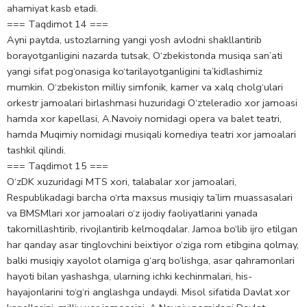
ahamiyat kasb etadi.
=== Taqdimot 14 ===
Ayni paytda, ustozlarning yangi yosh avlodni shakllantirib
borayotganligini nazarda tutsak, O‘zbekistonda musiqa san’ati
yangi sifat pog‘onasiga ko‘tarilayotganligini ta’kidlashimiz
mumkin. O‘zbekiston milliy simfonik, kamer va xalq cholg‘ulari
orkestr jamoalari birlashmasi huzuridagi O‘zteleradio xor jamoasi
hamda xor kapellasi, A.Navoiy nomidagi opera va balet teatri,
hamda Muqimiy nomidagi musiqali komediya teatri xor jamoalari
tashkil qilindi.
=== Taqdimot 15 ===
O‘zDK xuzuridagi MTS xori, talabalar xor jamoalari,
Respublikadagi barcha o‘rta maxsus musiqiy ta’lim muassasalari
va BMSMlari xor jamoalari o‘z ijodiy faoliyatlarini yanada
takomillashtirib, rivojlantirib kelmoqdalar. Jamoa bo‘lib ijro etilgan
har qanday asar tinglovchini beixtiyor o‘ziga rom etibgina qolmay,
balki musiqiy xayolot olamiga g‘arq bo‘lishga, asar qahramonlari
hayoti bilan yashashga, ularning ichki kechinmalari, his-
hayajonlarini to‘g‘ri anglashga undaydi. Misol sifatida Davlat xor