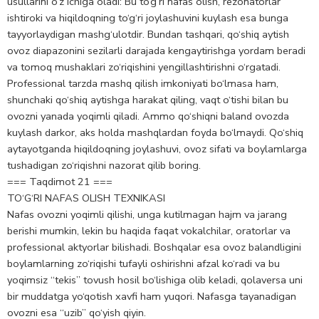
usullarini o‘z ichiga oladi: Bu to‘g‘ri nafas olish, rezonatorlar
ishtiroki va hiqildoqning to‘g‘ri joylashuvini kuylash esa bunga
tayyorlaydigan mashg‘ulotdir. Bundan tashqari, qo‘shiq aytish
ovoz diapazonini sezilarli darajada kengaytirishga yordam beradi
va tomoq mushaklari zo‘riqishini yengillashtirishni o‘rgatadi.
Professional tarzda mashq qilish imkoniyati bo‘lmasa ham,
shunchaki qo‘shiq aytishga harakat qiling, vaqt o‘tishi bilan bu
ovozni yanada yoqimli qiladi. Ammo qo‘shiqni baland ovozda
kuylash darkor, aks holda mashqlardan foyda bo‘lmaydi. Qo‘shiq
aytayotganda hiqildoqning joylashuvi, ovoz sifati va boylamlarga
tushadigan zo‘riqishni nazorat qilib boring.
=== Taqdimot 21 ===
TO‘G‘RI NAFAS OLISH TEXNIKASI
Nafas ovozni yoqimli qilishi, unga kutilmagan hajm va jarang
berishi mumkin, lekin bu haqida faqat vokalchilar, oratorlar va
professional aktyorlar bilishadi. Boshqalar esa ovoz balandligini
boylamlarning zo‘riqishi tufayli oshirishni afzal ko‘radi va bu
yoqimsiz “tekis” tovush hosil bo‘lishiga olib keladi, qolaversa uni
bir muddatga yo‘qotish xavfi ham yuqori. Nafasga tayanadigan
ovozni esa “uzib” qo‘yish qiyin.