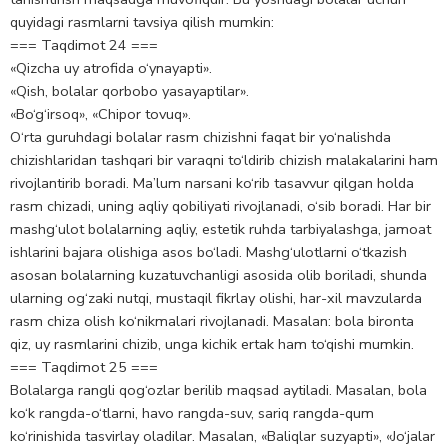
quyidagi rasmlarni tavsiya qilish mumkin:
=== Taqdimot 24 ===
«Qizcha uy atrofida o‘ynayapti».
«Qish, bolalar qorbobo yasayaptilar».
«Bo‘g‘irsoq», «Chipor tovuq».
O‘rta guruhdagi bolalar rasm chizishni faqat bir yo‘nalishda
chizishlaridan tashqari bir varaqni to‘ldirib chizish malakalarini ham
rivojlantirib boradi. Ma’lum narsani ko‘rib tasavvur qilgan holda
rasm chizadi, uning aqliy qobiliyati rivojlanadi, o‘sib boradi. Har bir
mashg‘ulot bolalarning aqliy, estetik ruhda tarbiyalashga, jamoat
ishlarini bajara olishiga asos bo‘ladi. Mashg‘ulotlarni o‘tkazish
asosan bolalarning kuzatuvchanligi asosida olib boriladi, shunda
ularning og‘zaki nutqi, mustaqil fikrlay olishi, har-xil mavzularda
rasm chiza olish ko‘nikmalari rivojlanadi. Masalan: bola bironta
qiz, uy rasmlarini chizib, unga kichik ertak ham to‘qishi mumkin.
=== Taqdimot 25 ===
Bolalarga rangli qog‘ozlar berilib maqsad aytiladi. Masalan, bola
ko‘k rangda-o‘tlarni, havo rangda-suv, sariq rangda-qum
ko‘rinishida tasvirlay oladilar. Masalan, «Baliqlar suzyapti», «Jo‘jalar