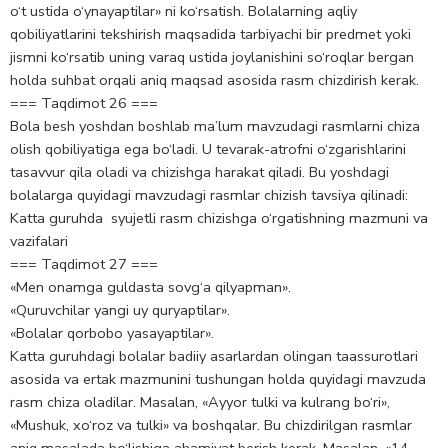
o‘t ustida o‘ynayaptilar» ni ko‘rsatish. Bolalarning aqliy
qobiliyatlarini tekshirish maqsadida tarbiyachi bir predmet yoki
jismni ko‘rsatib uning varaq ustida joylanishini so‘roqlar bergan
holda suhbat orqali aniq maqsad asosida rasm chizdirish kerak.
=== Taqdimot 26 ===
Bola besh yoshdan boshlab ma’lum mavzudagi rasmlarni chiza
olish qobiliyatiga ega bo‘ladi. U tevarak-atrofni o‘zgarishlarini
tasavvur qila oladi va chizishga harakat qiladi. Bu yoshdagi
bolalarga quyidagi mavzudagi rasmlar chizish tavsiya qilinadi:
Katta guruhda syujetli rasm chizishga o‘rgatishning mazmuni va
vazifalari
=== Taqdimot 27 ===
«Men onamga guldasta sovg‘a qilyapman».
«Quruvchilar yangi uy quryaptilar».
«Bolalar qorbobo yasayaptilar».
Katta guruhdagi bolalar badiiy asarlardan olingan taassurotlari
asosida va ertak mazmunini tushungan holda quyidagi mavzuda
rasm chiza oladilar. Masalan, «Ayyor tulki va kulrang bo‘ri»,
«Mushuk, xo‘roz va tulki» va boshqalar. Bu chizdirilgan rasmlar
aniq masalada bo‘lishiga ahamiyat berish kerak. Masalan, «14-