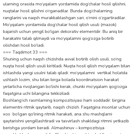
ularning orasida mo‘yqalam yordamida dog‘chalar hosil qilishni,
nuqtalar hosil qilishni o‘rganadilar. Bunda dog‘chalarning
ranglarini va naqsh murakkablashgan sari, o‘rnini o‘zgartiradilar.
Mo‘yqalam yordamida dog‘chalar hosil qilish usuli (mazok)
bajarish uchun yengil bo‘lgan dekorativ elementdir. Bu aniq bir
harakatni talab qilmaydi va mo‘yqalamni qog‘ozga botirib
olishdan hosil bo‘ladi.
=== Taqdimot 33 ===
Shuning uchun naqsh chizishda avval botirib olish usuli, so‘ng
nuqta hosil qilish usuli kiritiladi. Nuqta hosil qilish mo‘yqalam bilan
ishlashda yangi usulni talab qiladi: mo‘yqalamni vertikal holatda
ushlash lozim, shu bilan birga bolada koordinatsion harakat
yetarlicha rivojlangan bo‘lishi kerak, chunki mo‘yqalam qog‘ozga
faqatgina uchi bilangina tekkiziladi.
Boshlang‘ich rasmlarning kompozitsiyasi ham soddadir: birgina
elementni ritmik qaytarib, naqsh chizish. Faqatgina insonlar uchun
xos bo‘lgan qo‘lning ritmik harakati, ana shu mashqlarni
qaytarishni yengillashtiradi va tasvirlash shakldagi ritmni yetkazib
berishga yordam beradi. Almashinuv – kompozitsiya