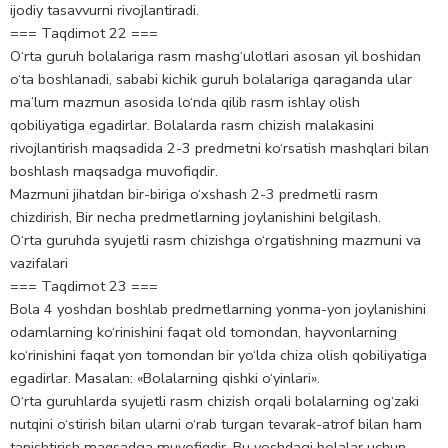
ijodiy tasavvurni rivojlantiradi.
=== Taqdimot 22 ===
O‘rta guruh bolalariga rasm mashg‘ulotlari asosan yil boshidan
o‘ta boshlanadi, sababi kichik guruh bolalariga qaraganda ular
ma’lum mazmun asosida lo‘nda qilib rasm ishlay olish
qobiliyatiga egadirlar. Bolalarda rasm chizish malakasini
rivojlantirish maqsadida 2-3 predmetni ko‘rsatish mashqlari bilan
boshlash maqsadga muvofiqdir.
Mazmuni jihatdan bir-biriga o‘xshash 2-3 predmetli rasm
chizdirish, Bir necha predmetlarning joylanishini belgilash.
O‘rta guruhda syujetli rasm chizishga o‘rgatishning mazmuni va
vazifalari
=== Taqdimot 23 ===
Bola 4 yoshdan boshlab predmetlarning yonma-yon joylanishini
odamlarning ko‘rinishini faqat old tomondan, hayvonlarning
ko‘rinishini faqat yon tomondan bir yo‘lda chiza olish qobiliyatiga
egadirlar. Masalan: «Bolalarning qishki o‘yinlari».
O‘rta guruhlarda syujetli rasm chizish orqali bolalarning og‘zaki
nutqini o‘stirish bilan ularni o‘rab turgan tevarak-atrof bilan ham
tanishtirish maqsadga muvofiqdir. Bu yoshdagi bolalar uchun