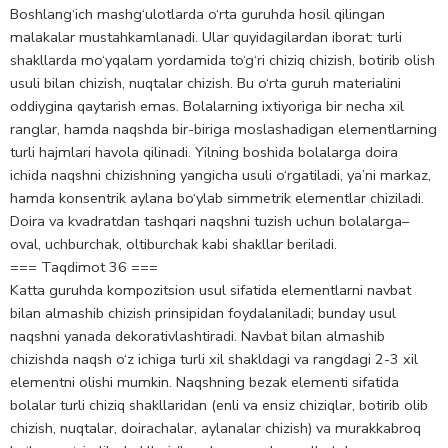
Boshlang‘ich mashg‘ulotlarda o‘rta guruhda hosil qilingan
malakalar mustahkamlanadi. Ular quyidagilardan iborat: turli
shakllarda mo‘yqalam yordamida to‘g‘ri chiziq chizish, botirib olish
usuli bilan chizish, nuqtalar chizish. Bu o‘rta guruh materialini
oddiygina qaytarish emas. Bolalarning ixtiyoriga bir necha xil
ranglar, hamda naqshda bir-biriga moslashadigan elementlarning
turli hajmlari havola qilinadi. Yilning boshida bolalarga doira
ichida naqshni chizishning yangicha usuli o‘rgatiladi, ya’ni markaz,
hamda konsentrik aylana bo‘ylab simmetrik elementlar chiziladi.
Doira va kvadratdan tashqari naqshni tuzish uchun bolalarga–
oval, uchburchak, oltiburchak kabi shakllar beriladi.
=== Taqdimot 36 ===
Katta guruhda kompozitsion usul sifatida elementlarni navbat
bilan almashib chizish prinsipidan foydalaniladi; bunday usul
naqshni yanada dekorativlashtiradi. Navbat bilan almashib
chizishda naqsh o‘z ichiga turli xil shakldagi va rangdagi 2-3 xil
elementni olishi mumkin. Naqshning bezak elementi sifatida
bolalar turli chiziq shakllaridan (enli va ensiz chiziqlar, botirib olib
chizish, nuqtalar, doirachalar, aylanalar chizish) va murakkabroq