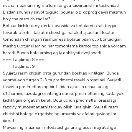
necha mazmunning ma’lum rangda tasvirlanishini tushuniladi.
Bizdan shunday savol tugiladi bolalar o‘zi ko‘proq qaysi mazmun
bo‘yicha rasm chizadilar?
Bolalar kichik hikoya, ertak asosida va bolalarni o‘rab turgan
tevarak-atrofni, tabiatni chizishga harakat qiladilar. Bolalar
tomonidan chizilgan rasmlar esa bolalar bilan olib boriladigan
mashg‘ulotlar ularning har tomonlama kamol topishiga yordam
beradi. Bunda bolalarning aqliy qobiliyati rivojlanadi.
=== Taqdimot 8 ===
=== Taqdimot 9 ===
Syujetli rasm chizish o‘rta guruhdan boshlab kiritilgan. Bunda
yonma-yon turgan 2-3 ta predmetni tasviri o‘rgatiladi. Syujetli
tasvirda predmetlarning bir-biridan ajratish uchun uning
o‘lchamini, fazodagi o‘rinlariga qarab, predmetlarning katta yoki
kichikligini o‘rgatish kerak. Bola uchun predmetlar orasidagi
fazoviy munosabatlarni farqlay olish juda qiyin. Syujetli rasm
chizishni bolaga o‘rgatishning umumiy vazifalari quyidagilar
iborat:
Mavzuning mazmunini ifodalashga uning asosini ajratishga