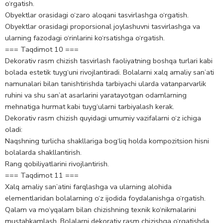
o‘rgatish.
Obyektlar orasidagi o‘zaro aloqani tasvirlashga o‘rgatish.
Obyektlar orasidagi proporsional joylashuvni tasvirlashga va
ularning fazodagi o‘rinlarini ko‘rsatishga o‘rgatish.
=== Taqdimot 10 ===
Dekorativ rasm chizish tasvirlash faoliyatning boshqa turlari kabi
bolada estetik tuyg‘uni rivojlantiradi. Bolalarni xalq amaliy san’ati
namunalari bilan tanishtirishda tarbiyachi ularda vatanparvarlik
ruhini va shu san’at asarlarini yaratayotgan odamlarning
mehnatiga hurmat kabi tuyg‘ularni tarbiyalash kerak.
Dekorativ rasm chizish quyidagi umumiy vazifalarni o‘z ichiga
oladi:
Naqshning turlicha shakllariga bog‘liq holda kompozitsion hisni
bolalarda shakllantirish.
Rang qobiliyatlarini rivojlantirish.
=== Taqdimot 11 ===
Xalq amaliy san’atini farqlashga va ularning alohida
elementlaridan bolalarning o‘z ijodida foydalanishga o‘rgatish.
Qalam va mo‘yqalam bilan chizishning texnik ko‘nikmalarini
mustahkamlash. Bolalarni dekorativ rasm chizishga o‘rgatishda