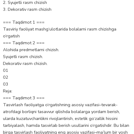
Syujetli rasm chizish
Dekorativ rasm chizish
=== Taqdimot 1 ===
Tasviriy faoliyat mashg‘ulotlarida bolalarni rasm chizishga
o‘rgatish
=== Taqdimot 2 ===
Alohida predmetlarni chizish.
Syujetli rasm chizish.
Dekorativ rasm chizish.
01
02
03
Reja:
=== Taqdimot 3 ===
Tasvirlash faoliyatga o‘rgatishning asosiy vazifasi–tevarak-
atrofdagi borliqni tasavvur qilishda bolalarga yordam berish,
ularda kuzatuvchanlikni rivojlantirish, estetik go‘zallik hissini
tarbiyalash, hamda tasvirlab berish usullarini o‘rgatishdir. Bu bilan
birga tasvirlash faoliyatning eng asosiy vazifasi–ma’lum bir yosh