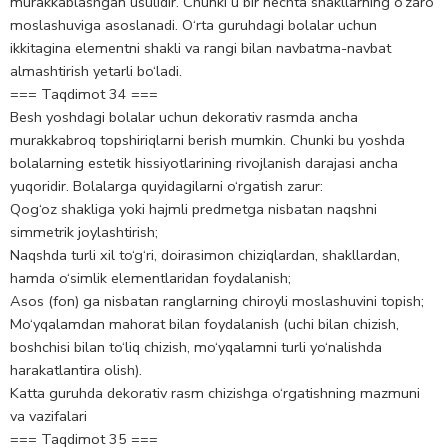
murakkablashgan usulidir. Chunki u bir nechta shakllarning o‘zaro
moslashuviga asoslanadi. O‘rta guruhdagi bolalar uchun
ikkitagina elementni shakli va rangi bilan navbatma-navbat
almashtirish yetarli bo‘ladi.
=== Taqdimot 34 ===
Besh yoshdagi bolalar uchun dekorativ rasmda ancha
murakkabroq topshiriqlarni berish mumkin. Chunki bu yoshda
bolalarning estetik hissiyotlarining rivojlanish darajasi ancha
yuqoridir. Bolalarga quyidagilarni o‘rgatish zarur:
Qog‘oz shakliga yoki hajmli predmetga nisbatan naqshni
simmetrik joylashtirish;
Naqshda turli xil to‘g‘ri, doirasimon chiziqlardan, shakllardan,
hamda o‘simlik elementlaridan foydalanish;
Asos (fon) ga nisbatan ranglarning chiroyli moslashuvini topish;
Mo‘yqalamdan mahorat bilan foydalanish (uchi bilan chizish,
boshchisi bilan to‘liq chizish, mo‘yqalamni turli yo‘nalishda
harakatlantira olish).
Katta guruhda dekorativ rasm chizishga o‘rgatishning mazmuni
va vazifalari
=== Taqdimot 35 ===