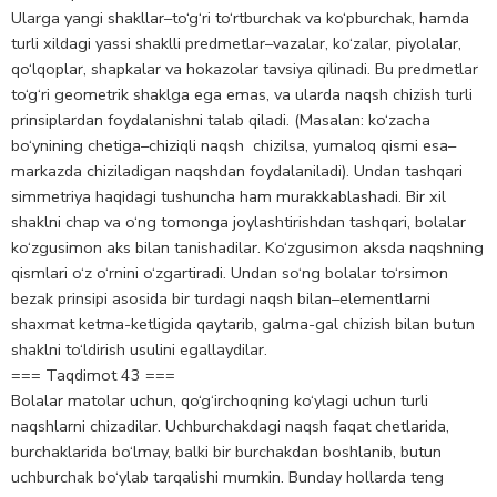
Ularga yangi shakllar–to‘g‘ri to‘rtburchak va ko‘pburchak, hamda
turli xildagi yassi shaklli predmetlar–vazalar, ko‘zalar, piyolalar,
qo‘lqoplar, shapkalar va hokazolar tavsiya qilinadi. Bu predmetlar
to‘g‘ri geometrik shaklga ega emas, va ularda naqsh chizish turli
prinsiplardan foydalanishni talab qiladi. (Masalan: ko‘zacha
bo‘ynining chetiga–chiziqli naqsh chizilsa, yumaloq qismi esa–
markazda chiziladigan naqshdan foydalaniladi). Undan tashqari
simmetriya haqidagi tushuncha ham murakkablashadi. Bir xil
shaklni chap va o‘ng tomonga joylashtirishdan tashqari, bolalar
ko‘zgusimon aks bilan tanishadilar. Ko‘zgusimon aksda naqshning
qismlari o‘z o‘rnini o‘zgartiradi. Undan so‘ng bolalar to‘rsimon
bezak prinsipi asosida bir turdagi naqsh bilan–elementlarni
shaxmat ketma-ketligida qaytarib, galma-gal chizish bilan butun
shaklni to‘ldirish usulini egallaydilar.
=== Taqdimot 43 ===
Bolalar matolar uchun, qo‘g‘irchoqning ko‘ylagi uchun turli
naqshlarni chizadilar. Uchburchakdagi naqsh faqat chetlarida,
burchaklarida bo‘lmay, balki bir burchakdan boshlanib, butun
uchburchak bo‘ylab tarqalishi mumkin. Bunday hollarda teng