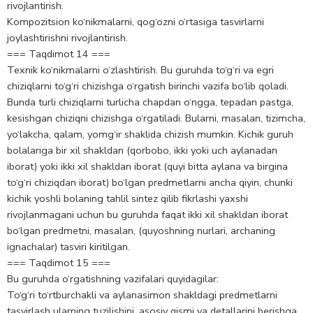
rivojlantirish.
Kompozitsion ko‘nikmalarni, qog‘ozni o‘rtasiga tasvirlarni
joylashtirishni rivojlantirish.
=== Taqdimot 14 ===
Texnik ko‘nikmalarni o‘zlashtirish. Bu guruhda to‘g‘ri va egri
chiziqlarni to‘g‘ri chizishga o‘rgatish birinchi vazifa bo‘lib qoladi.
Bunda turli chiziqlarni turlicha chapdan o‘ngga, tepadan pastga,
kesishgan chiziqni chizishga o‘rgatiladi. Bularni, masalan, tizimcha,
yo‘lakcha, qalam, yomg‘ir shaklida chizish mumkin. Kichik guruh
bolalariga bir xil shakldan (qorbobo, ikki yoki uch aylanadan
iborat) yoki ikki xil shakldan iborat (quyi bitta aylana va birgina
to‘g‘ri chiziqdan iborat) bo‘lgan predmetlarni ancha qiyin, chunki
kichik yoshli bolaning tahlil sintez qilib fikrlashi yaxshi
rivojlanmagani uchun bu guruhda faqat ikki xil shakldan iborat
bo‘lgan predmetni, masalan, (quyoshning nurlari, archaning
ignachalar) tasviri kiritilgan.
=== Taqdimot 15 ===
Bu guruhda o‘rgatishning vazifalari quyidagilar:
To‘g‘ri to‘rtburchakli va aylanasimon shakldagi predmetlarni
tasvirlash ularning tuzilishini, asosiy qismi va detallarini berishga