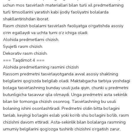
uchun mos tasvirlash materiallari bilan turli xil predmetlarning
turli timsollarini yaratish kabi ijodiy faoliyatni bolalarda
shakllantirishdan iborat.
Rasm chizish bolalarni tasvirlash faoliyatga o‘rgatishda asosiy
o‘rin egallaydi va uchta turni o‘z ichiga oladi.
Alohida predmetlarni chizish.
Syujetli rasm chizish.
Dekorativ rasm chizish.
=== Taqdimot 4 ===
Alohida predmetlarning rasmini chizish
Rassom predmetni tasvirlayotganda avval asosiy shaklning
belgilarini qog‘ozda belgilab oladi. Maktabgacha tarbiya yoshdagi
bolaga tasvirlashning bunday usuli juda qiyin, chunki u predmetni
butunligicha tasavvur qila olmaydi. Unga predmetni asta sekinlik
bilan bir tomonga chizish osonroq. Tasvirlashning bu usuli
bolaning ishini osonlashtiradi. Predmetni oldin bitta bo‘lagini
tanlab, keyingi bo‘lagini eslab yoki ko‘rib shu bo‘lagini bo‘lib, rasm
chizishni davom ettiradi. Asta-sekinlik bilan bolalarga rasmning
umumiy belgilarini qog‘ozga tushirib chizishni o‘rgatish zarur,