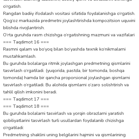
o‘rgatish.
Rangdan badiiy ifodalash vositasi sifatida foydalanishga o‘rgatish.
Qog‘oz markazida predmetni joylashtirishda kompozitsion uquvini
bilishda rivojlantirish.
O‘rta guruhda rasm chizishga o‘rgatishning mazmuni va vazifalari
=== Taqdimot 16 ===
Rasmni qalam va bo‘yoq bilan bo‘yashda texnik ko‘nikmalarni
mustahkamlash.
Bu guruhda bolalarga ritmik joylashgan predmetning qismlarini
tasvirlash o‘rgatiladi. (yuqorida, pastda, bir tomonda, boshqa
tomonda) hamda bir qancha proporsional joylashgan qismlarni
tasvirlash o‘rgatiladi. Bu alohida qismlarni o‘zaro solishtirish va
tahlil qilish imkonini beradi.
=== Taqdimot 17 ===
=== Taqdimot 18 ===
Bu guruhda bolalarni tasvirlash va yorqin obrazlarni yaratish
qobiliyatlarini tasvirlash turli usullardan foydalanib chizishga
o‘rgatiladi:
Predmetning shaklini uning belgilarini hajmini va qismlarining