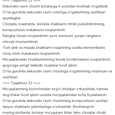
=== Taqdimot 31 ===
Dekorativ rasm chizish bolalarga 4 yoshdan boshlab o‘rgatiladi.
O‘rta guruhda dekorativ rasm solishga o‘rgatishning vazifalari
quyidagilar:
Chiziqda, kvadratda, doirada shakllarni ritmik joylashtirishning
kompozitsion malakasini rivojlantirish;
Ranglar hissini rivojlantirish–ya’ni, kontrast, yorqin ranglarni
chiroyli moslashtirish;
Turli yirik va mayda shakllarni–naqshning sodda elementlarini
chiza olish malakasini rivojlantirish;
Mo‘yqalamdan foydalanishning texnik ko‘nikmalarini rivojlantirish,
qog‘ozga yengil tekkizib, nuqtalar hosil qilish;
O‘rta guruhda dekorativ rasm chizishga o‘rgatishning mazmuni va
vazifalari
=== Taqdimot 32 ===
Mo‘yqalamning boshchisidan to‘g‘ri chiziqlar o‘tkazishda, hamda
dog‘chalar hosil qilish usulida mo‘yqalamdan to‘liq foydalanish;
O‘rta guruhda dekorativ rasm chizishning kompozitsion vazifasi
tayyor shakllarni yelimlashga o‘xshashdir. Boshlang‘ich
mashg‘ulotlarda, bolalar mo‘yqalam bilan tekis chiziqlar chizib,