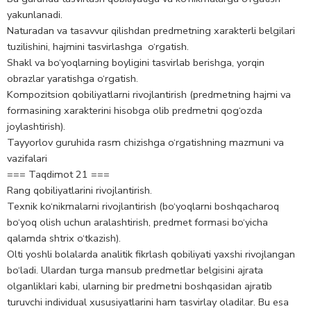
yakunlanadi.
Naturadan va tasavvur qilishdan predmetning xarakterli belgilari
tuzilishini, hajmini tasvirlashga o‘rgatish.
Shakl va bo‘yoqlarning boyligini tasvirlab berishga, yorqin
obrazlar yaratishga o‘rgatish.
Kompozitsion qobiliyatlarni rivojlantirish (predmetning hajmi va
formasining xarakterini hisobga olib predmetni qog‘ozda
joylashtirish).
Tayyorlov guruhida rasm chizishga o‘rgatishning mazmuni va
vazifalari
=== Taqdimot 21 ===
Rang qobiliyatlarini rivojlantirish.
Texnik ko‘nikmalarni rivojlantirish (bo‘yoqlarni boshqacharoq
bo‘yoq olish uchun aralashtirish, predmet formasi bo‘yicha
qalamda shtrix o‘tkazish).
Olti yoshli bolalarda analitik fikrlash qobiliyati yaxshi rivojlangan
bo‘ladi. Ulardan turga mansub predmetlar belgisini ajrata
olganliklari kabi, ularning bir predmetni boshqasidan ajratib
turuvchi individual xususiyatlarini ham tasvirlay oladilar. Bu esa