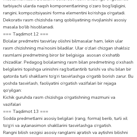
tarbiyachi ularda naqsh komponentlarining o‘zaro bog‘liqligini,
rangini, kompozitsiyasini forma elementini ko‘rishga o‘rgatadi.
Dekorativ rasm chizishda rang qobiliyatining rivojlanishi asosiy
masala bo‘lib hisoblanadi.
=== Taqdimot 12 ===
Bolalar predmetni tasvirlay olishni bilmasalar ham, lekin ular
rasm chizishning ma’nosini biladilar. Ular o‘zlari chizgan shaklsiz
rasmlarni predmetning biror bir belgisiga asosan o‘xshatib
chizadilar. Pedagog bolalarning rasm bilan predmetning o‘xshash
belgilarini topishga urinishni rag‘batlantirib turishi va shu bilan bir
qatorda turli shakllarni to‘g‘ri tasvirlashga o‘rgatib borish zarur. Bu
yoshda tasvirlash, faoliyatini o‘rgatish vazifalari bir rejaga
qo‘yilgan:
Kichik guruhda rasm chizishga o‘rgatishning mazmuni va
vazifalari
=== Taqdimot 13 ===
Sodda predmetlarni asosiy belgilari (rang, forma) berib, turli xil
to‘g‘ri va aylanasimon shakllarini tasvirlashga o‘rgatish.
Rangni bilish sezgisi asosiy ranglarni ajratish va aytishni bilishni