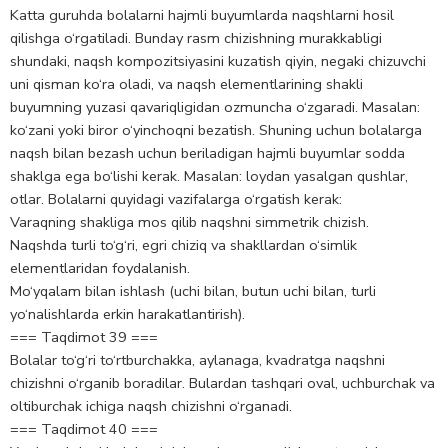
Katta guruhda bolalarni hajmli buyumlarda naqshlarni hosil
qilishga o‘rgatiladi. Bunday rasm chizishning murakkabligi
shundaki, naqsh kompozitsiyasini kuzatish qiyin, negaki chizuvchi
uni qisman ko‘ra oladi, va naqsh elementlarining shakli
buyumning yuzasi qavariqligidan ozmuncha o‘zgaradi. Masalan:
ko‘zani yoki biror o‘yinchoqni bezatish. Shuning uchun bolalarga
naqsh bilan bezash uchun beriladigan hajmli buyumlar sodda
shaklga ega bo‘lishi kerak. Masalan: loydan yasalgan qushlar,
otlar. Bolalarni quyidagi vazifalarga o‘rgatish kerak:
Varaqning shakliga mos qilib naqshni simmetrik chizish.
Naqshda turli to‘g‘ri, egri chiziq va shakllardan o‘simlik
elementlaridan foydalanish.
Mo‘yqalam bilan ishlash (uchi bilan, butun uchi bilan, turli
yo‘nalishlarda erkin harakatlantirish).
=== Taqdimot 39 ===
Bolalar to‘g‘ri to‘rtburchakka, aylanaga, kvadratga naqshni
chizishni o‘rganib boradilar. Bulardan tashqari oval, uchburchak va
oltiburchak ichiga naqsh chizishni o‘rganadi.
=== Taqdimot 40 ===