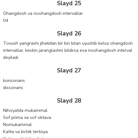
Slayd 25
Ohangdosh va noohangdosh intervallar
04
Slayd 26
Tovush yangrashi jihatidan bir biri bilan uyushib kelsa ohangdosh
intervallar, keskin jaranglashni bildirsa esa noohangdosh interval
deyiladi.
Slayd 27
konsonans
dissonans
Slayd 28
Nihoyatda mukammal
Sof prima va sof oktava
Nomukammal
Katta va kichik tertsiya