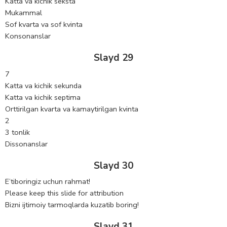
Katta va kichik seksta
Mukammal
Sof kvarta va sof kvinta
Konsonanslar
Slayd 29
7
Katta va kichik sekunda
Katta va kichik septima
Orttirilgan kvarta va kamaytirilgan kvinta
2
3 tonlik
Dissonanslar
Slayd 30
E’tiboringiz uchun rahmat!
Please keep this slide for attribution
Bizni ijtimoiy tarmoqlarda kuzatib boring!
Slayd 31