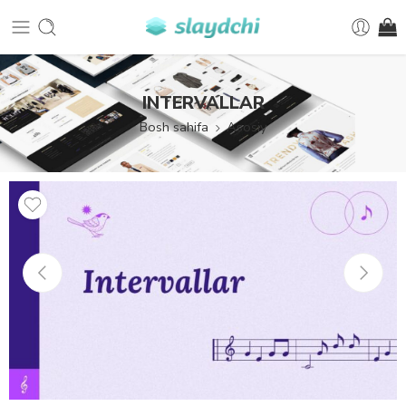
INTERVALLAR
Bosh sahifa
Asosiy