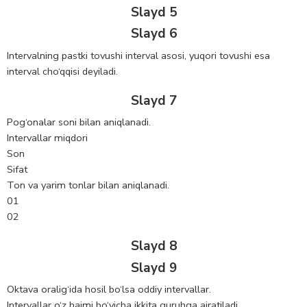
Slayd 5
Slayd 6
Intervalning pastki tovushi interval asosi, yuqori tovushi esa
interval cho‘qqisi deyiladi.
Slayd 7
Pog‘onalar soni bilan aniqlanadi.
Intervallar miqdori
Son
Sifat
Ton va yarim tonlar bilan aniqlanadi.
01
02
Slayd 8
Slayd 9
Oktava oralig‘ida hosil bo‘lsa oddiy intervallar.
Intervallar o‘z hajmi bo‘yicha ikkita guruhga ajratiladi.