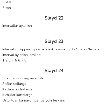
Sof 8
6 ton
Slayd 22
Intervallar aylanishi
03
Slayd 23
Interval cho‘qqisining asosga yoki asosning cho‘qqiga o‘tishiga
interval aylanishi deyiladi.
1 2 3 4 5 6 7 8
Slayd 24
Sifat miqdorining aylanishi
Soflar soflarga
Kattalar kichiklarga
Kichiklar kattalarga
Orttirilgan kamaytirilganga yoki teskarisi