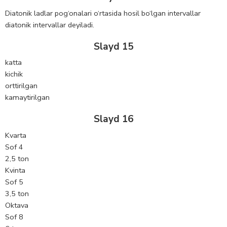
Diatonik ladlar pog‘onalari o‘rtasida hosil bo‘lgan intеrvallar
diatonik intеrvallar dеyiladi.
Slayd 15
katta
kichik
orttirilgan
kamaytirilgan
Slayd 16
Kvarta
Sof 4
2,5 ton
Kvinta
Sof 5
3,5 ton
Oktava
Sof 8