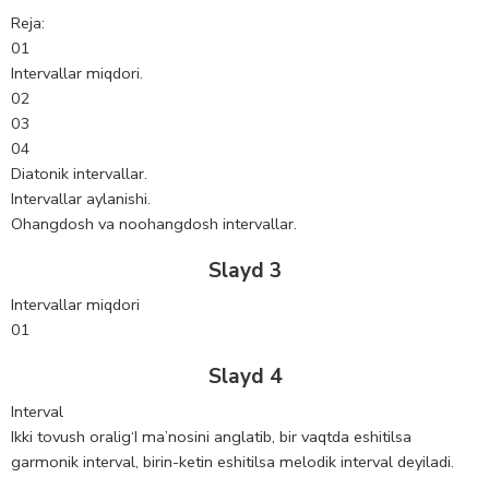
Reja:
01
Intervallar miqdori.
02
03
04
Diatonik intervallar.
Intervallar aylanishi.
Ohangdosh va noohangdosh intervallar.
Slayd 3
Intervallar miqdori
01
Slayd 4
Interval
Ikki tovush oralig‘I ma’nosini anglatib, bir vaqtda eshitilsa
garmonik interval, birin-ketin eshitilsa melodik interval deyiladi.