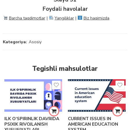
Foydali havolalar
Barcha taqdimotlar
|
Yangiliklar
|
Biz haqimizda
Kategoriya:
Asosiy
Tegishli mahsulotlar
ILK O‘SPIRINLIK DAVRIDA
CURRENT ISSUES IN
PSIXIK RIVOJLANISH
AMERICAN EDUCATION
XUSUSIYATLARI
SYSTEM