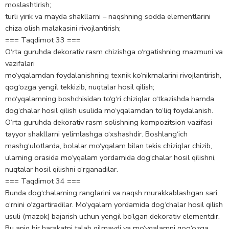
moslashtirish;
turli yirik va mayda shakllarni – naqshning sodda elementlarini
chiza olish malakasini rivojlantirish;
=== Taqdimot 33 ===
O‘rta guruhda dekorativ rasm chizishga o‘rgatishning mazmuni va
vazifalari
mo‘yqalamdan foydalanishning texnik ko‘nikmalarini rivojlantirish,
qog‘ozga yengil tekkizib, nuqtalar hosil qilish;
mo‘yqalamning boshchisidan to‘g‘ri chiziqlar o‘tkazishda hamda
dog‘chalar hosil qilish usulida mo‘yqalamdan to‘liq foydalanish.
O‘rta guruhda dekorativ rasm solishning kompozitsion vazifasi
tayyor shakllarni yelimlashga o‘xshashdir. Boshlang‘ich
mashg‘ulotlarda, bolalar mo‘yqalam bilan tekis chiziqlar chizib,
ularning orasida mo‘yqalam yordamida dog‘chalar hosil qilishni,
nuqtalar hosil qilishni o‘rganadilar.
=== Taqdimot 34 ===
Bunda dog‘chalarning ranglarini va naqsh murakkablashgan sari,
o‘rnini o‘zgartiradilar. Mo‘yqalam yordamida dog‘chalar hosil qilish
usuli (mazok) bajarish uchun yengil bo‘lgan dekorativ elementdir.
Bu aniq bir harakatni talab qilmaydi va mo‘yqalamni qog‘ozga