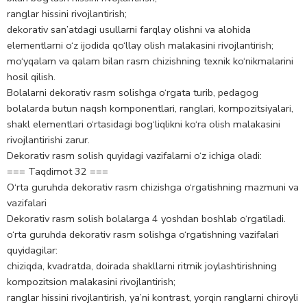
ranglar hissini rivojlantirish;
dekorativ san’atdagi usullarni farqlay olishni va alohida
elementlarni o‘z ijodida qo‘llay olish malakasini rivojlantirish;
mo‘yqalam va qalam bilan rasm chizishning texnik ko‘nikmalarini
hosil qilish.
Bolalarni dekorativ rasm solishga o‘rgata turib, pedagog
bolalarda butun naqsh komponentlari, ranglari, kompozitsiyalari,
shakl elementlari o‘rtasidagi bog‘liqlikni ko‘ra olish malakasini
rivojlantirishi zarur.
Dekorativ rasm solish quyidagi vazifalarni o‘z ichiga oladi:
=== Taqdimot 32 ===
O‘rta guruhda dekorativ rasm chizishga o‘rgatishning mazmuni va
vazifalari
Dekorativ rasm solish bolalarga 4 yoshdan boshlab o‘rgatiladi.
o‘rta guruhda dekorativ rasm solishga o‘rgatishning vazifalari
quyidagilar:
chiziqda, kvadratda, doirada shakllarni ritmik joylashtirishning
kompozitsion malakasini rivojlantirish;
ranglar hissini rivojlantirish, ya’ni kontrast, yorqin ranglarni chiroyli