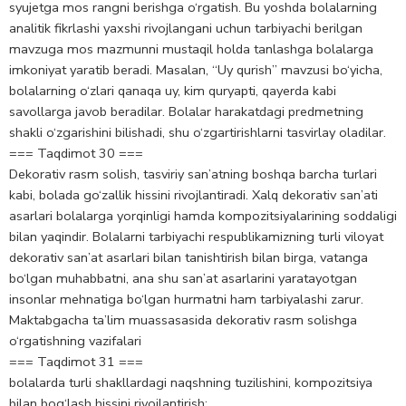
syujetga mos rangni berishga o‘rgatish. Bu yoshda bolalarning
analitik fikrlashi yaxshi rivojlangani uchun tarbiyachi berilgan
mavzuga mos mazmunni mustaqil holda tanlashga bolalarga
imkoniyat yaratib beradi. Masalan, “Uy qurish” mavzusi bo‘yicha,
bolalarning o‘zlari qanaqa uy, kim quryapti, qayerda kabi
savollarga javob beradilar. Bolalar harakatdagi predmetning
shakli o‘zgarishini bilishadi, shu o‘zgartirishlarni tasvirlay oladilar.
=== Taqdimot 30 ===
Dekorativ rasm solish, tasviriy san’atning boshqa barcha turlari
kabi, bolada go‘zallik hissini rivojlantiradi. Xalq dekorativ san’ati
asarlari bolalarga yorqinligi hamda kompozitsiyalarining soddaligi
bilan yaqindir. Bolalarni tarbiyachi respublikamizning turli viloyat
dekorativ san’at asarlari bilan tanishtirish bilan birga, vatanga
bo‘lgan muhabbatni, ana shu san’at asarlarini yaratayotgan
insonlar mehnatiga bo‘lgan hurmatni ham tarbiyalashi zarur.
Maktabgacha ta’lim muassasasida dekorativ rasm solishga
o‘rgatishning vazifalari
=== Taqdimot 31 ===
bolalarda turli shakllardagi naqshning tuzilishini, kompozitsiya
bilan bog‘lash hissini rivojlantirish;