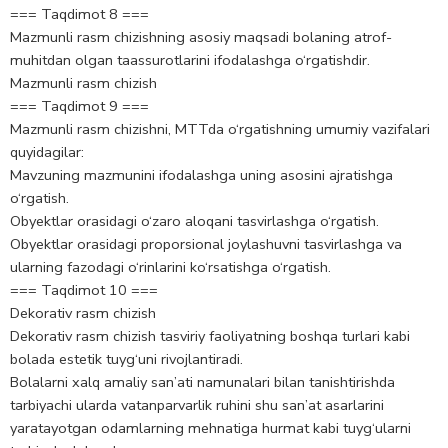
=== Taqdimot 8 ===
Mazmunli rasm chizishning asosiy maqsadi bolaning atrof-
muhitdan olgan taassurotlarini ifodalashga o‘rgatishdir.
Mazmunli rasm chizish
=== Taqdimot 9 ===
Mazmunli rasm chizishni, MTTda o‘rgatishning umumiy vazifalari
quyidagilar:
Mavzuning mazmunini ifodalashga uning asosini ajratishga
o‘rgatish.
Obyektlar orasidagi o‘zaro aloqani tasvirlashga o‘rgatish.
Obyektlar orasidagi proporsional joylashuvni tasvirlashga va
ularning fazodagi o‘rinlarini ko‘rsatishga o‘rgatish.
=== Taqdimot 10 ===
Dekorativ rasm chizish
Dekorativ rasm chizish tasviriy faoliyatning boshqa turlari kabi
bolada estetik tuyg‘uni rivojlantiradi.
Bolalarni xalq amaliy san’ati namunalari bilan tanishtirishda
tarbiyachi ularda vatanparvarlik ruhini shu san’at asarlarini
yaratayotgan odamlarning mehnatiga hurmat kabi tuyg‘ularni