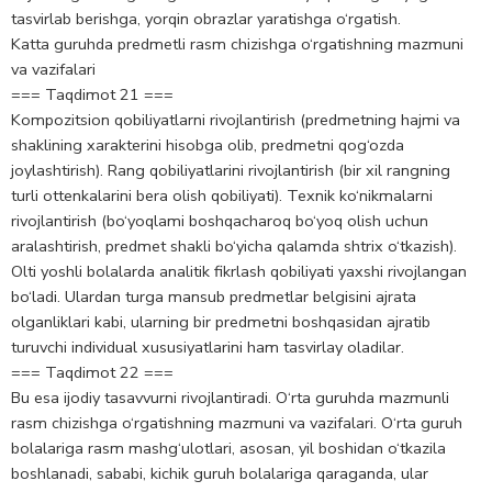
tasvirlab berishga, yorqin obrazlar yaratishga o‘rgatish.
Katta guruhda predmetli rasm chizishga o‘rgatishning mazmuni
va vazifalari
=== Taqdimot 21 ===
Kompozitsion qobiliyatlarni rivojlantirish (predmetning hajmi va
shaklining xarakterini hisobga olib, predmetni qog‘ozda
joylashtirish). Rang qobiliyatlarini rivojlantirish (bir xil rangning
turli ottenkalarini bera olish qobiliyati). Texnik ko‘nikmalarni
rivojlantirish (bo‘yoqlami boshqacharoq bo‘yoq olish uchun
aralashtirish, predmet shakli bo‘yicha qalamda shtrix o‘tkazish).
Olti yoshli bolalarda analitik fikrlash qobiliyati yaxshi rivojlangan
bo‘ladi. Ulardan turga mansub predmetlar belgisini ajrata
olganliklari kabi, ularning bir predmetni boshqasidan ajratib
turuvchi individual xususiyatlarini ham tasvirlay oladilar.
=== Taqdimot 22 ===
Bu esa ijodiy tasavvurni rivojlantiradi. O‘rta guruhda mazmunli
rasm chizishga o‘rgatishning mazmuni va vazifalari. O‘rta guruh
bolalariga rasm mashg‘ulotlari, asosan, yil boshidan o‘tkazila
boshlanadi, sababi, kichik guruh bolalariga qaraganda, ular