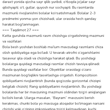
daraxt yonida qizcha sayr qilib yuribdi, o‘tloqda jo‘jalar sayr
qilishyapti; o‘t, gullar, quyosh nur sochyapti. Bu rasmlarda
mazmunli rivojlanishni bolalar ko‘rsatishmaydi. Bolalar 2-3
predmetni yonma-yon chizishadi, ular orasida hech qanday
harakat bog‘lanmagan.
=== Taqdimot 27 ===
Katta guruhda mazmunli rasm chizishga o‘rgatishning mazmuni
va vazifalari
Bola besh yoshdan boshlab ma’lum mavzudagi rasmlarni chiza
olish qobiliyatiga ega bo‘ladi. U tevarak-atrofni o‘zgarishlarini
tasavvur qila oladi va chizishga harakat qiladi. Bu yoshdagi
bolalarga quyidagi mavzudagi rasmlar chizish tavsiya.qilinadi:
Bunda quyidagi vazifalar bor: Obyektlar orasidagi o‘zaro
mazmunan bog‘liqlikni tasvirlashga o‘rgatish. Kompozitsion
qobiliyatlarni rivojlantirish (bunda qog‘ozda gorizontal chiziqni
belgilab chizish). Rang qobiliyatlarini rivojlantirish. Bu yoshdagi
bolalarda har bir mavzuning mazmuni oldindan to‘g‘ri aniqlangan
bo‘lishi kerak. Ularga masalan, “Bayram” mavzusini berish
kerakmas, chunki bola yo mavzuga aloqador bo‘lmagan narsani
chizishi yoki o‘zining imkoniyatiga to‘g‘ri kelmaydigan, kuchi