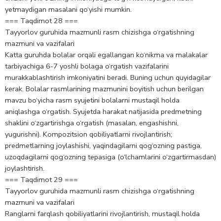
yetmaydigan masalani qo‘yishi mumkin.
=== Taqdimot 28 ===
Tayyorlov guruhida mazmunli rasm chizishga o‘rgatishning
mazmuni va vazifalari
Katta guruhda bolalar orqali egallangan ko‘nikma va malakalar
tarbiyachiga 6-7 yoshli bolaga o‘rgatish vazifalarini
murakkablashtirish imkoniyatini beradi. Buning uchun quyidagilar
kerak. Bolalar rasmlarining mazmunini boyitish uchun berilgan
mavzu bo‘yicha rasm syujetini bolalarni mustaqil holda
aniqlashga o‘rgatish. Syujetda harakat natijasida predmetning
shaklini o‘zgartirishga o‘rgatish (masalan, engashishni,
yugurishni). Kompozitsion qobiliyatlarni rivojlantirish;
predmetlarning joylashishi, yaqindagilarni qog‘ozning pastiga,
uzoqdagilarni qog‘ozning tepasiga (o‘lchamlarini o‘zgartirmasdan)
joylashtirish.
=== Taqdimot 29 ===
Tayyorlov guruhida mazmunli rasm chizishga o‘rgatishning
mazmuni va vazifalari
Ranglarni farqlash qobiliyatlarini rivojlantirish, mustaqil holda