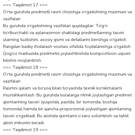
=== Taqdimot 17 ===
O‘rta guruhda predmetli rasm chizishga o‘rgatishning mazmuni va
vazifalari
Bu guruhda o‘rgatishning vazifalari quyidagilar: To‘g‘ri
to‘rtburchakli va aylanasimon shakldagi predmetlarning tasviri
ularning tuzilishini, asosiy qismi va detallarini berishga o‘rgatish.
Rangdan badiiy ifodalash vositasi sifatida foydalanishga o‘rgatish.
Qog‘oz markazida predmetni joylashtirishda kompozitsion uquvni
bilishni rivojlantirish.
=== Taqdimot 18 ===
O‘rta guruhda predmetli rasm chizishga o‘rgatishning mazmuni va
vazifalari
Rasmni qalam va bo‘yoq bilan bo‘yashda texnik ko‘nikmalarni
mustahkamlash. Bu guruhda bolalarga ritmik joylashgan predmet
qismlarining tasviri (yuqorida, pastda, bir tomonda, boshqa
tomonda) hamda bir qancha proporsional joylashgan qismlarning
tasviri o‘rgatiladi. Bu alohida qismlarni o‘zaro solishtirish va tahlil
qilish imkonini beradi.
=== Taqdimot 19 ===