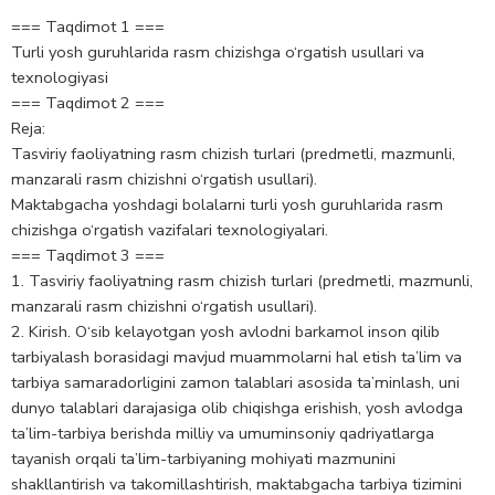
=== Taqdimot 1 ===
Turli yosh guruhlarida rasm chizishga o‘rgatish usullari va
texnologiyasi
=== Taqdimot 2 ===
Reja:
Tasviriy faoliyatning rasm chizish turlari (predmetli, mazmunli,
manzarali rasm chizishni o‘rgatish usullari).
Maktabgacha yoshdagi bolalarni turli yosh guruhlarida rasm
chizishga o‘rgatish vazifalari texnologiyalari.
=== Taqdimot 3 ===
1. Tasviriy faoliyatning rasm chizish turlari (predmetli, mazmunli,
manzarali rasm chizishni o‘rgatish usullari).
2. Kirish. O‘sib kelayotgan yosh avlodni barkamol inson qilib
tarbiyalash borasidagi mavjud muammolarni hal etish ta’lim va
tarbiya samaradorligini zamon talablari asosida ta’minlash, uni
dunyo talablari darajasiga olib chiqishga erishish, yosh avlodga
ta’lim-tarbiya berishda milliy va umuminsoniy qadriyatlarga
tayanish orqali ta’lim-tarbiyaning mohiyati mazmunini
shakllantirish va takomillashtirish, maktabgacha tarbiya tizimini