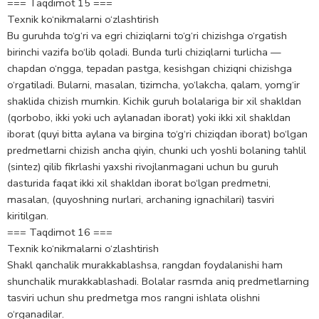
=== Taqdimot 15 ===
Texnik ko‘nikmalarni o‘zlashtirish
Bu guruhda to‘g‘ri va egri chiziqlarni to‘g‘ri chizishga o‘rgatish
birinchi vazifa bo‘lib qoladi. Bunda turli chiziqlarni turlicha —
chapdan o‘ngga, tepadan pastga, kesishgan chiziqni chizishga
o‘rgatiladi. Bularni, masalan, tizimcha, yo‘lakcha, qalam, yomg‘ir
shaklida chizish mumkin. Kichik guruh bolalariga bir xil shakldan
(qorbobo, ikki yoki uch aylanadan iborat) yoki ikki xil shakldan
iborat (quyi bitta aylana va birgina to‘g‘ri chiziqdan iborat) bo‘lgan
predmetlarni chizish ancha qiyin, chunki uch yoshli bolaning tahlil
(sintez) qilib fikrlashi yaxshi rivojlanmagani uchun bu guruh
dasturida faqat ikki xil shakldan iborat bo‘lgan predmetni,
masalan, (quyoshning nurlari, archaning ignachilari) tasviri
kiritilgan.
=== Taqdimot 16 ===
Texnik ko‘nikmalarni o‘zlashtirish
Shakl qanchalik murakkablashsa, rangdan foydalanishi ham
shunchalik murakkablashadi. Bolalar rasmda aniq predmetlarning
tasviri uchun shu predmetga mos rangni ishlata olishni
o‘rganadilar.