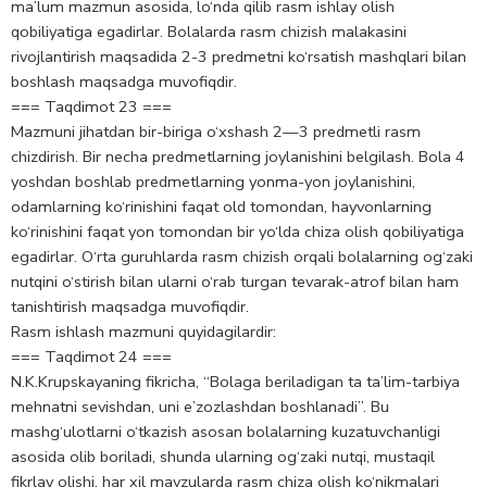
ma’lum mazmun asosida, lo‘nda qilib rasm ishlay olish
qobiliyatiga egadirlar. Bolalarda rasm chizish malakasini
rivojlantirish maqsadida 2-3 predmetni ko‘rsatish mashqlari bilan
boshlash maqsadga muvofiqdir.
=== Taqdimot 23 ===
Mazmuni jihatdan bir-biriga o‘xshash 2—3 predmetli rasm
chizdirish. Bir necha predmetlarning joylanishini belgilash. Bola 4
yoshdan boshlab predmetlarning yonma-yon joylanishini,
odamlarning ko‘rinishini faqat old tomondan, hayvonlarning
ko‘rinishini faqat yon tomondan bir yo‘lda chiza olish qobiliyatiga
egadirlar. O‘rta guruhlarda rasm chizish orqali bolalarning og‘zaki
nutqini o‘stirish bilan ularni o‘rab turgan tevarak-atrof bilan ham
tanishtirish maqsadga muvofiqdir.
Rasm ishlash mazmuni quyidagilardir:
=== Taqdimot 24 ===
N.K.Krupskayaning fikricha, “Bolaga beriladigan ta ta’lim-tarbiya
mehnatni sevishdan, uni e’zozlashdan boshlanadi”. Bu
mashg‘ulotlarni o‘tkazish asosan bolalarning kuzatuvchanligi
asosida olib boriladi, shunda ularning og‘zaki nutqi, mustaqil
fikrlay olishi, har xil mavzularda rasm chiza olish ko‘nikmalari