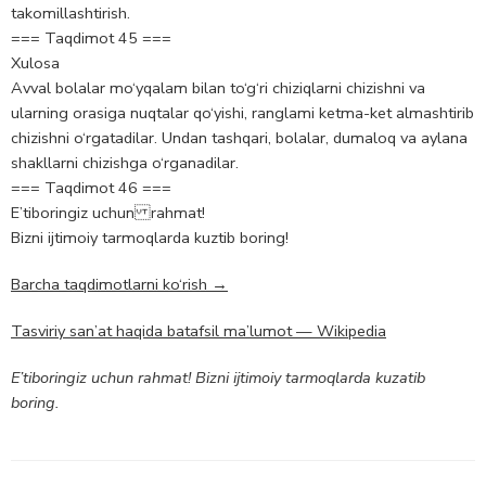
takomillashtirish.
=== Taqdimot 45 ===
Xulosa
Avval bolalar mo‘yqalam bilan to‘g‘ri chiziqlarni chizishni va
ularning orasiga nuqtalar qo‘yishi, ranglami ketma-ket almashtirib
chizishni o‘rgatadilar. Undan tashqari, bolalar, dumaloq va aylana
shakllarni chizishga o‘rganadilar.
=== Taqdimot 46 ===
E’tiboringiz uchun rahmat!
Bizni ijtimoiy tarmoqlarda kuztib boring!
Barcha taqdimotlarni ko‘rish →
Tasviriy san’at haqida batafsil ma’lumot — Wikipedia
E’tiboringiz uchun rahmat! Bizni ijtimoiy tarmoqlarda kuzatib
boring.