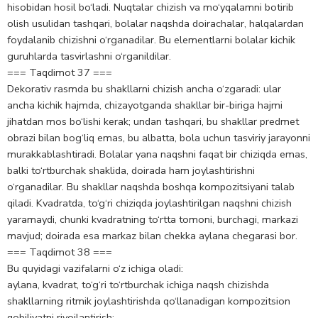
hisobidan hosil bo‘ladi. Nuqtalar chizish va mo‘yqalamni botirib
olish usulidan tashqari, bolalar naqshda doirachalar, halqalardan
foydalanib chizishni o‘rganadilar. Bu elementlarni bolalar kichik
guruhlarda tasvirlashni o‘rganildilar.
=== Taqdimot 37 ===
Dekorativ rasmda bu shakllarni chizish ancha o‘zgaradi: ular
ancha kichik hajmda, chizayotganda shakllar bir-biriga hajmi
jihatdan mos bo‘lishi kerak; undan tashqari, bu shakllar predmet
obrazi bilan bog‘liq emas, bu albatta, bola uchun tasviriy jarayonni
murakkablashtiradi. Bolalar yana naqshni faqat bir chiziqda emas,
balki to‘rtburchak shaklida, doirada ham joylashtirishni
o‘rganadilar. Bu shakllar naqshda boshqa kompozitsiyani talab
qiladi. Kvadratda, to‘g‘ri chiziqda joylashtirilgan naqshni chizish
yaramaydi, chunki kvadratning to‘rtta tomoni, burchagi, markazi
mavjud; doirada esa markaz bilan chekka aylana chegarasi bor.
=== Taqdimot 38 ===
Bu quyidagi vazifalarni o‘z ichiga oladi:
aylana, kvadrat, to‘g‘ri to‘rtburchak ichiga naqsh chizishda
shakllarning ritmik joylashtirishda qo‘llanadigan kompozitsion
qobiliyatni rivojlantirish;