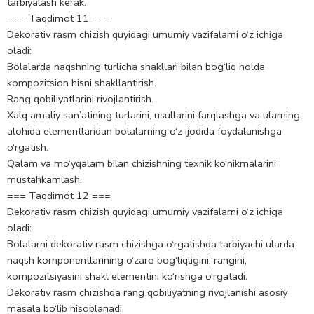
tarbiyalash kerak.
=== Taqdimot 11 ===
Dekorativ rasm chizish quyidagi umumiy vazifalarni o‘z ichiga
oladi:
Bolalarda naqshning turlicha shakllari bilan bog‘liq holda
kompozitsion hisni shakllantirish.
Rang qobiliyatlarini rivojlantirish.
Xalq amaliy san’atining turlarini, usullarini farqlashga va ularning
alohida elementlaridan bolalarning o‘z ijodida foydalanishga
o‘rgatish.
Qalam va mo‘yqalam bilan chizishning texnik ko‘nikmalarini
mustahkamlash.
=== Taqdimot 12 ===
Dekorativ rasm chizish quyidagi umumiy vazifalarni o‘z ichiga
oladi:
Bolalarni dekorativ rasm chizishga o‘rgatishda tarbiyachi ularda
naqsh komponentlarining o‘zaro bog‘liqligini, rangini,
kompozitsiyasini shakl elementini ko‘rishga o‘rgatadi.
Dekorativ rasm chizishda rang qobiliyatning rivojlanishi asosiy
masala bo‘lib hisoblanadi.