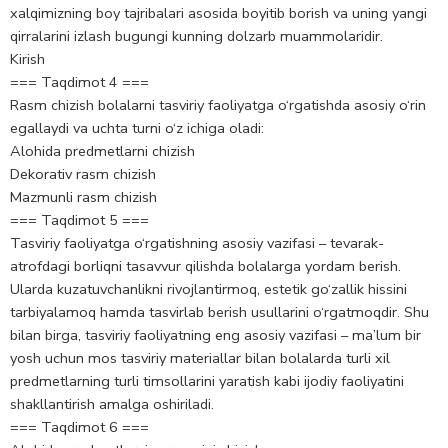
xalqimizning boy tajribalari asosida boyitib borish va uning yangi
qirralarini izlash bugungi kunning dolzarb muammolaridir.
Kirish
=== Taqdimot 4 ===
Rasm chizish bolalarni tasviriy faoliyatga o‘rgatishda asosiy o‘rin
egallaydi va uchta turni o‘z ichiga oladi:
Alohida predmetlarni chizish
Dekorativ rasm chizish
Mazmunli rasm chizish
=== Taqdimot 5 ===
Tasviriy faoliyatga o‘rgatishning asosiy vazifasi – tevarak-
atrofdagi borliqni tasavvur qilishda bolalarga yordam berish.
Ularda kuzatuvchanlikni rivojlantirmoq, estetik go‘zallik hissini
tarbiyalamoq hamda tasvirlab berish usullarini o‘rgatmoqdir. Shu
bilan birga, tasviriy faoliyatning eng asosiy vazifasi – ma’lum bir
yosh uchun mos tasviriy materiallar bilan bolalarda turli xil
predmetlarning turli timsollarini yaratish kabi ijodiy faoliyatini
shakllantirish amalga oshiriladi.
=== Taqdimot 6 ===