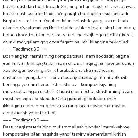
botirib olishdan hosil bo‘ladi. Shuning uchun naqsh chizishda avval
botirib olish usuli kiritiladi, so‘ng nuqta hosil qilish usuli kiritiladi.
Nuqta hosil qilish mo‘yqalam bilan ishlashda yangi usulni talab
qiladi: mo‘yqalamni vertikal holatda ushlash lozim, shu bilan birga,
bolada koordinatsion harakat yetarlicha rivojlangan bo‘lishi kerak,
chunki mo‘yqalam qog‘ozga faqatgina uchi bilangina tekkiziladi.
=== Taqdimot 35 ===
Boshlang‘ich rasmlarning kompozitsiyasi ham soddadir: birgina
elementni ritmik qaytarib, naqsh chizish. Faqatgina insonlar uchun
xos bo‘lgan qo‘lning ritmik harakati, ana shu mashqlarni
qaytarishni yengillashtiradi va tasviriy shakldagi ritmni yetkazib
berishga yordam beradi. Almashinuv – kompozitsiyaning
murakkablashgan usulidir. Chunki u bir nechta shakllarning o‘zaro
moslashuviga asoslanadi. O‘rta guruhdagi bolalar uchun
ikkitagina elementning shakli va rangi bilan navbatma-navbat
almashtirish yetarli bo‘ladi.
=== Taqdimot 36 ===
Dasturdagi materialning mukammallashib borishi murakkabroq
kompozitsiya bilan naqshda yangi tasviriy elementlarni kiritish