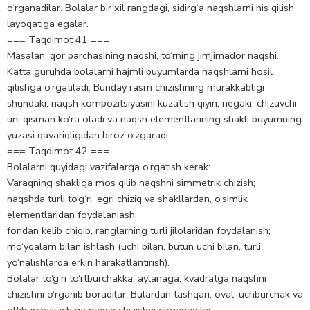
o‘rganadilar. Bolalar bir xil rangdagi, sidirg‘a naqshlarni his qilish
layoqatiga egalar.
=== Taqdimot 41 ===
Masalan, qor parchasining naqshi, to‘rning jimjimador naqshi.
Katta guruhda bolalarni hajmli buyumlarda naqshlarni hosil
qilishga o‘rgatiladi. Bunday rasm chizishning murakkabligi
shundaki, naqsh kompozitsiyasini kuzatish qiyin, negaki, chizuvchi
uni qisman ko‘ra oladi va naqsh elementlarining shakli buyumning
yuzasi qavariqligidan biroz o‘zgaradi.
=== Taqdimot 42 ===
Bolalarni quyidagi vazifalarga o‘rgatish kerak:
Varaqning shakliga mos qilib naqshni simmetrik chizish;
naqshda turli to‘g‘ri, egri chiziq va shakllardan, o‘simlik
elementlaridan foydalaniash;
fondan kelib chiqib, ranglarning turli jilolaridan foydalanish;
mo‘yqalam bilan ishlash (uchi bilan, butun uchi bilan, turli
yo‘nalishlarda erkin harakatlantirish).
Bolalar to‘g‘ri to‘rtburchakka, aylanaga, kvadratga naqshni
chizishni o‘rganib boradilar. Bulardan tashqari, oval, uchburchak va
oltiburchak ichiga naqsh chizishni o‘rganadilar.