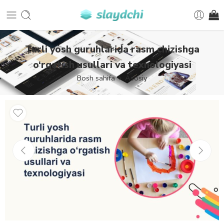
Turli yosh guruhlarida rasm chizishga
o‘rgatish usullari va texnologiyasi
Bosh sahifa
Asosiy