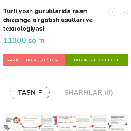
Turli yosh guruhlarida rasm
chizishga o‘rgatish usullari va
texnologiyasi
11000
so'm
SAVATCHAGA QO'SHISH
HOZIR SOTIB OLISH
TASNIF
SHARHLAR (0)