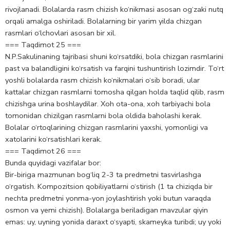
rivojlanadi. Bolalarda rasm chizish ko‘nikmasi asosan og‘zaki nutq
orqali amalga oshiriladi. Bolalarning bir yarim yilda chizgan
rasmlari o‘lchovlari asosan bir xil.
=== Taqdimot 25 ===
N.P.Sakulinaning tajribasi shuni ko‘rsatdiki, bola chizgan rasmlarini
past va balandligini ko‘rsatish va farqini tushuntirish lozimdir. To‘rt
yoshli bolalarda rasm chizish ko‘nikmalari o‘sib boradi, ular
kattalar chizgan rasmlarni tomosha qilgan holda taqlid qilib, rasm
chizishga urina boshlaydilar. Xoh ota-ona, xoh tarbiyachi bola
tomonidan chizilgan rasmlarni bola oldida baholashi kerak.
Bolalar o‘rtoqlarining chizgan rasmlarini yaxshi, yomonligi va
xatolarini ko‘rsatishlari kerak.
=== Taqdimot 26 ===
Bunda quyidagi vazifalar bor:
Bir-biriga mazmunan bog‘liq 2-3 ta predmetni tasvirlashga
o‘rgatish. Kompozitsion qobiliyatlarni o‘stirish (1 ta chiziqda bir
nechta predmetni yonma-yon joylashtirish yoki butun varaqda
osmon va yemi chizish). Bolalarga beriladigan mavzular qiyin
emas: uy, uyning yonida daraxt o‘syapti, skameyka turibdi; uy yoki