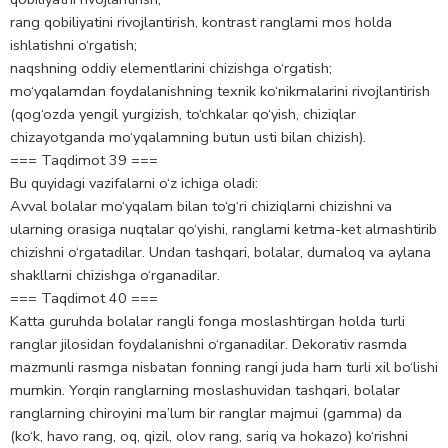
rang qobiliyatini rivojlantirish, kontrast ranglami mos holda
ishlatishni o‘rgatish;
naqshning oddiy elementlarini chizishga o‘rgatish;
mo‘yqalamdan foydalanishning texnik ko‘nikmalarini rivojlantirish
(qog‘ozda yengil yurgizish, to‘chkalar qo‘yish, chiziqlar
chizayotganda mo‘yqalamning butun usti bilan chizish).
=== Taqdimot 39 ===
Bu quyidagi vazifalarni o‘z ichiga oladi:
Avval bolalar mo‘yqalam bilan to‘g‘ri chiziqlarni chizishni va
ularning orasiga nuqtalar qo‘yishi, ranglami ketma-ket almashtirib
chizishni o‘rgatadilar. Undan tashqari, bolalar, dumaloq va aylana
shakllarni chizishga o‘rganadilar.
=== Taqdimot 40 ===
Katta guruhda bolalar rangli fonga moslashtirgan holda turli
ranglar jilosidan foydalanishni o‘rganadilar. Dekorativ rasmda
mazmunli rasmga nisbatan fonning rangi juda ham turli xil bo‘lishi
mumkin. Yorqin ranglarning moslashuvidan tashqari, bolalar
ranglarning chiroyini ma’lum bir ranglar majmui (gamma) da
(ko‘k, havo rang, oq, qizil, olov rang, sariq va hokazo) ko‘rishni