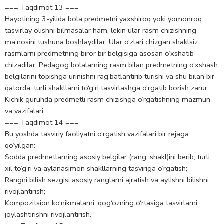
=== Taqdimot 13 ===
Hayotining 3-yilida bola predmetni yaxshiroq yoki yomonroq
tasvirlay olishni bilmasalar ham, lekin ular rasm chizishning
ma’nosini tushuna boshlaydilar. Ular o‘zlari chizgan shaklsiz
rasmlarni predmetning biror bir belgisiga asosan o‘xshatib
chizadilar. Pedagog bolalarning rasm bilan predmetning o‘xshash
belgilarini topishga urinishni rag‘batlantirib turishi va shu bilan bir
qatorda, turli shakllarni to‘g‘ri tasvirlashga o‘rgatib borish zarur.
Kichik guruhda predmetli rasm chizishga o‘rgatishning mazmun
va vazifalari
=== Taqdimot 14 ===
Bu yoshda tasviriy faoliyatni o‘rgatish vazifalari bir rejaga
qo‘yilgan:
Sodda predmetlarning asosiy belgilar (rang, shakl)ini berib, turli
xil to‘g‘ri va aylanasimon shakllarning tasviriga o‘rgatish;
Rangni bilish sezgisi asosiy ranglarni ajratish va aytishni bilishni
rivojlantirish;
Kompozitsion ko‘nikmalarni, qog‘ozning o‘rtasiga tasvirlarni
joylashtirishni rivojlantirish.