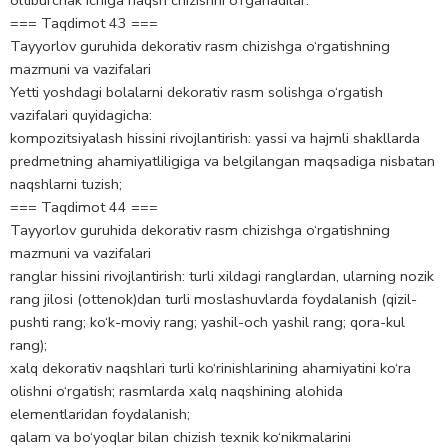
=== Taqdimot 43 ===
Tayyorlov guruhida dekorativ rasm chizishga o‘rgatishning
mazmuni va vazifalari
Yetti yoshdagi bolalarni dekorativ rasm solishga o‘rgatish
vazifalari quyidagicha:
kompozitsiyalash hissini rivojlantirish: yassi va hajmli shakllarda
predmetning ahamiyatliligiga va belgilangan maqsadiga nisbatan
naqshlarni tuzish;
=== Taqdimot 44 ===
Tayyorlov guruhida dekorativ rasm chizishga o‘rgatishning
mazmuni va vazifalari
ranglar hissini rivojlantirish: turli xildagi ranglardan, ularning nozik
rang jilosi (ottenok)dan turli moslashuvlarda foydalanish (qizil-
pushti rang; ko‘k-moviy rang; yashil-och yashil rang; qora-kul
rang);
xalq dekorativ naqshlari turli ko‘rinishlarining ahamiyatini ko‘ra
olishni o‘rgatish; rasmlarda xalq naqshining alohida
elementlaridan foydalanish;
qalam va bo‘yoqlar bilan chizish texnik ko‘nikmalarini