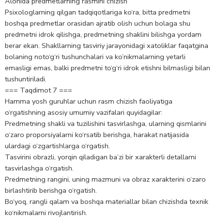
Alohida predmetlarning rasmini chizish
Psixologlarning qilgan tadqiqotlariga ko‘ra, bitta predmetni
boshqa predmetlar orasidan ajratib olish uchun bolaga shu
predmetni idrok qilishga, predmetning shaklini bilishga yordam
berar ekan. Shakllarning tasviriy jarayonidagi xatoliklar faqatgina
bolaning noto‘g‘ri tushunchalari va ko’nikmalarning yetarli
emasligi emas, balki predmetni to‘g‘ri idrok etishni bilmasligi bilan
tushuntiriladi.
=== Taqdimot 7 ===
Hamma yosh guruhlar uchun rasm chizish faoliyatiga
o‘rgatishning asosiy umumiy vazifalari quyidagilar:
Predmetning shakli va tuzilishini tasvirlashga, ularning qismlarini
o‘zaro proporsiyalarni ko‘rsatib berishga, harakat natijasida
ulardagi o‘zgartishlarga o‘rgatish.
Tasvirini obrazli, yorqin qiladigan ba’zi bir xarakterli detallarni
tasvirlashga o‘rgatish.
Predmetning rangini, uning mazmuni va obraz xarakterini o‘zaro
birlashtirib berishga o‘rgatish.
Bo‘yoq, rangli qalam va boshqa materiallar bilan chizishda texnik
ko‘nikmalarni rivojlantirish.