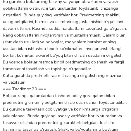
Bu guruhda bolalarning tasviriy va yorqin obrazlarmi yaratish
qobiliyatlarini o‘stiruvchi turli usullardan foydalanib, chizishga
o‘rgatiladi. Bunda quyidagi vazifalar bor: Predmetning shaklini,
uning belgilarini, hajmini va qismlarining joylashishini o‘rgatishni
davom ettirish. Rasmda sodda harakatlarni tasvirlashga o‘rgatish.
Rang qobiliyatlarini rivojlantirish va mustahkamlash. Qalam bilan
(shtrixlash usullari) va bo‘yoqlar, mo‘yqalam harakatlarining
usullari bilan ishlashda texnik ko‘nikmalarni rivojlantirish. Rangli
bo‘rlar, ko‘mirlar, akvarel bo‘yoq bilan chizish usullarini o‘rgatish.
Bu yoshda bolalar rasmda bir xil predmetning o‘xshash va farqli
tomonlarini tasvirlash va topishga o‘rganadilar.
Katta guruhda predmetli rasm chizishga o‘rgatishning mazmuni
va vazifalari
=== Taqdimot 20 ===
Bolalar rangli qalamlardan tashqari oddiy qora qalam bilan
predmetning umumiy belgilarini chizib olish uchun foydalanadilar.
Bu guruhda tasvirlash qobiliyatiga va ko‘nikmalarga o‘rgatish
yakunlanadi. Bunda quyidagi asosiy vazifalar bor: Naturadan va
tasavvur qilishdan predmetning xarakterli belgilari, tuzilishi,
hajmining tasviriga o‘rgatish. Shakl va bo‘yoqlarning boyligini