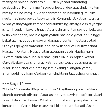
to‘xtagan so‘nggi bekatim bu”, – deb yozadi romandagi
so‘zboshida. Romanning “So‘nggi bekat” deb atalishida ma’lum
ramziy ma’no mavjud. Asar qahramonlari hayotidagi muhim
nuqta – so‘nggi bekati tasvirlanadi. Romanda Bekat qishlog‘i, u
yerda yashayotgan zamondoshlarimizning amalga oshirayotgan
ishlari haqida hikoya qilinadi. Asar qahramonlari so‘nggi bekatga
yetib kelishgach, bosib o‘tgan yo‘llari haqida o‘ylaydilar. So‘nggi
bekat ular hayotida muayyan darajada burilish nuqtasi bo‘ladi.
Ular yo‘l qo‘ygan xatolarini anglab yetishadi va uni tuzatishadi.
Masalan, O‘ktam, Nasiba bilan aloqasini uzadi. Nasiba ham
O‘ktam bilan baxtli bo‘la olmasligini bilib, qishloqdan ketadi.
Quvvatbekov esa shaharga ketmay, qishloqda qolishga qaror
qiladi. Ishoq chol esa o‘zining kim ekanligini anglab yetadi,
Shamsuddinov ham o‘zidagi kamchiliklarni tuzatishga kirishadi.
=== Slayd 12 ===
“Ola bo‘ji” asarida 80-yillar oxiri va 90-yillarning boshlaridagi
sharoit qamrab olingan. Agar asar sovet davrining so‘nggi yillari
tasviri bilan boshlansa, O‘zbekiston mustaqilligining dastlabki
kunlaridagi o‘zgarishlar manzarasi bilan xotimalanadi. Asar