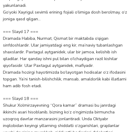
yakunlanadi.
Go‘yoki Xayrigul sevimli erining fojiali o‘limiga dosh berolmay, o‘z
joniga qasd qilgan…
=== Slayd 17 ===
Dramada Habiba, Nurmat, Qismat bir maktabda o‘qigan
sinfdoshlardir. Ular jamiyatdagi eng kir, ma’naviy tubanlashgan
shaxslardir. Paxtagul aytganidek, ular bir jamoa, kelishib ish
qiladilar. Har qanday ishni pul bilan o‘lchaydigan razil kishilar
qiyofasidir. Ular Paxtagul aytganidek, mafiyadir.
Dramada hozirgi hayotimizda bo‘layotgan hodisalar o‘z ifodasini
topgan. Ya’ni tanish-bilishchilik, mansab, amaldorlik kabi illatlarni
ham adib fosh etadi.
=== Slayd 18 ===
Shukur Xolmirzayevning “Qora kamar” dramasi bu janrdagi
ikkinchi asari hisoblanib, bizning ko‘z o‘ngimizda birmuncha
uzoqroq davrlar manzarasini jonlantiradi. Unda Oktyabr
inqilobidan keyingi yillarning shiddatli o‘zgarishlari, grajdanlar