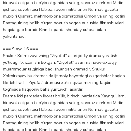
bir ayol o‘ziga o‘t qo‘yib o‘lganidan so‘ng, sovxoz direktori Metin,
qishloq soveti raisi Habiba, rayon militsioneri Nurmat, gazeta
muxbiri Qismat, mehmonxona xizmatchisi Omon va uning xotini
Paxtagulning bo‘lib o‘tgan noxush voqea xususida fikrlashuvlari
haqida gap boradi. Birinchi parda shunday xulosa bilan
yakunlanadi.
=== Slayd 16 ===
Shukur Xolmirzayevning “Ziyofat” asari jiddiy drama yaratish
yo‘lidagi ilk izlanishi bo‘lgan. “Ziyofat” asar ma’naviy-axloqiy
muammolar talqiniga bag‘ishlangan dramadir. Shukur
Xolmirzayev bu dramasida ijtimoiy hayotdagi o‘zgarishlar haqida
fikr bildiradi. “Ziyofat” dramasi xotin-qizlarimizning taqdiri
to‘g‘risida haqqoniy bahs yurituvchi asardir.
Drama ikki pardadan iborat bo‘lib, birinchi pardasida Xayrigul ismli
bir ayol o‘ziga o‘t qo‘yib o‘lganidan so‘ng, sovxoz direktori Metin,
qishloq soveti raisi Habiba, rayon militsioneri Nurmat, gazeta
muxbiri Qismat, mehmonxona xizmatchisi Omon va uning xotini
Paxtagulning bo‘lib o‘tgan noxush voqea xususida fikrlashuvlari
haqida gap boradi. Birinchi parda shunday xulosa bilan