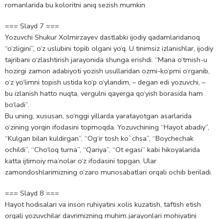
romanlarida bu koloritni aniq sezish mumkin
=== Slayd 7 ===
Yozuvchi Shukur Xolmirzayev dastlabki ijodiy qadamlaridanoq
“o‘zligini”, o‘z uslubini topib olgani yo‘q. U tinimsiz izlanishlar, ijodiy
tajribani o‘zlashtirish jarayonida shunga erishdi. “Mana o‘tmish-u
hozirgi zamon adabiyoti yozish usullaridan ozmi-ko‘pmi o‘rganib,
o‘z yo‘limni topish ustida ko‘p o‘ylandim, – degan edi yozuvchi, –
bu izlanish hatto nuqta, vergulni qayerga qo‘yish borasida ham
bo‘ladi”.
Bu uning, xususan, so‘nggi yillarda yaratayotgan asarlarida
o‘zining yorqin ifodasini topmoqda. Yozuvchining “Hayot abadiy”,
“Kulgan bilan kuldirgan”, “Og‘ir tosh ko`chsa”, “Boychechak
ochildi”, “Cho‘loq turna”, “Qariya”, “Ot egasi” kabi hikoyalarida
katta ijtimoiy ma’nolar o‘z ifodasini topgan. Ular
zamondoshlarimizning o‘zaro munosabatlari orqali ochib beriladi.
=== Slayd 8 ===
Hayot hodisalari va inson ruhiyatini xolis kuzatish, taftish etish
orqali yozuvchilar davrimizning muhim jarayonlari mohiyatini