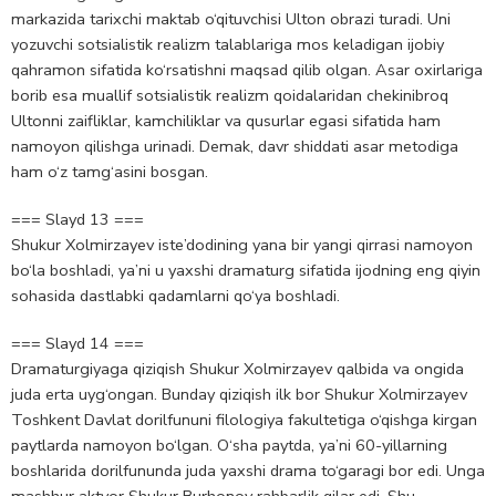
markazida tarixchi maktab o‘qituvchisi Ulton obrazi turadi. Uni
yozuvchi sotsialistik realizm talablariga mos keladigan ijobiy
qahramon sifatida ko‘rsatishni maqsad qilib olgan. Asar oxirlariga
borib esa muallif sotsialistik realizm qoidalaridan chekinibroq
Ultonni zaifliklar, kamchiliklar va qusurlar egasi sifatida ham
namoyon qilishga urinadi. Demak, davr shiddati asar metodiga
ham o‘z tamg‘asini bosgan.
=== Slayd 13 ===
Shukur Xolmirzayev iste’dodining yana bir yangi qirrasi namoyon
bo‘la boshladi, ya’ni u yaxshi dramaturg sifatida ijodning eng qiyin
sohasida dastlabki qadamlarni qo‘ya boshladi.
=== Slayd 14 ===
Dramaturgiyaga qiziqish Shukur Xolmirzayev qalbida va ongida
juda erta uyg‘ongan. Bunday qiziqish ilk bor Shukur Xolmirzayev
Toshkent Davlat dorilfununi filologiya fakultetiga o‘qishga kirgan
paytlarda namoyon bo‘lgan. O‘sha paytda, ya’ni 60-yillarning
boshlarida dorilfununda juda yaxshi drama to‘garagi bor edi. Unga
mashhur aktyor Shukur Burhonov rahbarlik qilar edi. Shu