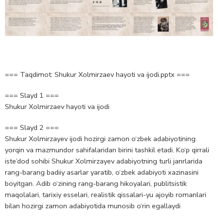
=== Taqdimot: Shukur Xolmirzaev hayoti va ijodi.pptx ===
=== Slayd 1 ===
Shukur Xolmirzaev hayoti va ijodi
=== Slayd 2 ===
Shukur Xolmirzayev ijodi hozirgi zamon o‘zbek adabiyotining
yorqin va mazmundor sahifalaridan birini tashkil etadi. Ko‘p qirrali
iste’dod sohibi Shukur Xolmirzayev adabiyotning turli janrlarida
rang-barang badiiy asarlar yaratib, o‘zbek adabiyoti xazinasini
boyitgan. Adib o‘zining rang-barang hikoyalari, publitsistik
maqolalari, tarixiy esselari, realistik qissalari-yu ajoyib romanlari
bilan hozirgi zamon adabiyotida munosib o‘rin egallaydi