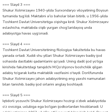
=== Slayd 3 ===
Shukur Xolmirzayev 1940-yilda Surxondaryo viloyatining Boysun
tumanida tug‘ildi. Maktabni a’lo baholar bilan bitirib, u 1956-yilda
Toshkent Davlat Universitetiga o‘qishga kirdi. Shukur Xolmirzayev
eslashicha, maktabda o‘qib yurgan chog‘laridayoq unda
adabiyotga havas uyg‘onadi.
=== Slayd 4 ===
Toshkent Davlat Universitetining filologiya fakultetida bu havas
yanada ortadi. Xuddi shu yillari Shukur Xolmirzayev badiiy ijod
sohasida dastlabki qadamlarini qo‘yadi. Uning dadil ijod yo‘liga
kirishida fakultetdagi tanqidchi M.Qo‘shjonov boshchilik qilgan
adabiy to‘garak katta maktablik vazifasini o‘taydi. Dorilfununda
Shukur Xolmirzayev jahon adabiyotining eng yaxshi namunalari
bilan tanishib, badiiy ijod sirlarini anglay boshlaydi.
=== Slayd 5 ===
Iqtidorli yozuvchi Shukur Xolmirzayev hozirgi o‘zbek adabiyotida
o‘z ovoziga, uslubiga ega bo‘lgan ijodkorlardan hisoblanadi. U