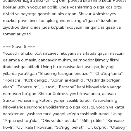
adabiyotimizga 1962-yil “Oq otli” povesti bilan kirib keldi. Povest
bolalar uchun yozilgan bo‘lib, unda yoshlarning o‘ziga xos orzu
o‘ylari va hayotga qarashlari aks etgan. Shukur Xolmirzayev
mazkur povestini e’lon qildirgandan so‘ng o‘tgan o‘ttiz yildan
ziyodroq davr ichida juda ko‘plab hikoyalar, bir qancha qissa va
romanlar yozdi.
=== Slayd 6 ===
Yozuvchi Shukur Xolmirzayev hikoyanavis sifatida qaysi mavzuni
qalamga olmasin, qandaydir muhim, salmoqdor ijtimoiy fikrni
ifodalashga intiladi. Uning bu xususiyatlari, ayniqsa, keyingi
yillarda yaratilgan “Shudring tushgan bedazor”, “Cho‘loq turna”,
“Podachi”, “Ko‘k dengiz”, “Xorun ar-Rashid”, “Qadimda bo‘lgan
ekan”, “Tabassum”, “Ustoz”, “Farzand” kabi hikoyalarida yaqqol
namoyon bo‘lgan. Shukur Xolmirzayev hikoyalarida, asosan,
Surxon vohasining koloriti yorqin sezilib turadi. Yozuvchining
hikoyalarida surxondaryoliklarning o‘ziga xosligi, yorqin va katta
xarakterlari, yashash tarzi yaqqol ko‘zga tashlanib turadi. Uning
“Arpali qishlog‘ida”, “Olis yulduz ostida”, “Miltiq otildi”, “Kimsasiz
hovli”, “Ov” kabi hikoyalari, “So‘nggi bekat”, “Qil ko‘prik”, “Olabo‘ji”