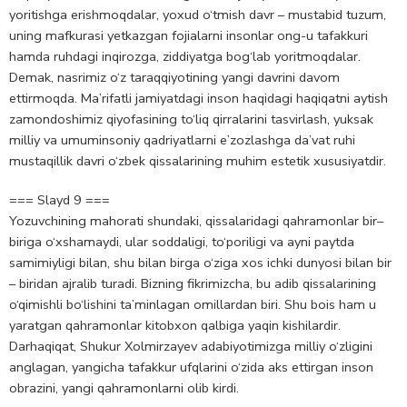
yoritishga erishmoqdalar, yoxud o‘tmish davr – mustabid tuzum,
uning mafkurasi yetkazgan fojialarni insonlar ong-u tafakkuri
hamda ruhdagi inqirozga, ziddiyatga bog‘lab yoritmoqdalar.
Demak, nasrimiz o‘z taraqqiyotining yangi davrini davom
ettirmoqda. Ma’rifatli jamiyatdagi inson haqidagi haqiqatni aytish
zamondoshimiz qiyofasining to‘liq qirralarini tasvirlash, yuksak
milliy va umuminsoniy qadriyatlarni e’zozlashga da’vat ruhi
mustaqillik davri o‘zbek qissalarining muhim estetik xususiyatdir.
=== Slayd 9 ===
Yozuvchining mahorati shundaki, qissalaridagi qahramonlar bir–
biriga o‘xshamaydi, ular soddaligi, to‘poriligi va ayni paytda
samimiyligi bilan, shu bilan birga o‘ziga xos ichki dunyosi bilan bir
– biridan ajralib turadi. Bizning fikrimizcha, bu adib qissalarining
o‘qimishli bo‘lishini ta’minlagan omillardan biri. Shu bois ham u
yaratgan qahramonlar kitobxon qalbiga yaqin kishilardir.
Darhaqiqat, Shukur Xolmirzayev adabiyotimizga milliy o‘zligini
anglagan, yangicha tafakkur ufqlarini o‘zida aks ettirgan inson
obrazini, yangi qahramonlarni olib kirdi.