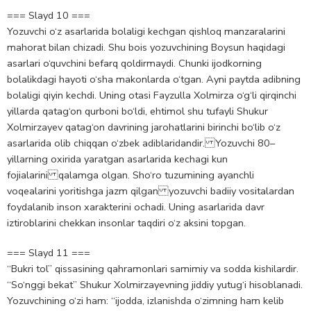
=== Slayd 10 ===
Yozuvchi o‘z asarlarida bolaligi kechgan qishloq manzaralarini
mahorat bilan chizadi. Shu bois yozuvchining Boysun haqidagi
asarlari o‘quvchini befarq qoldirmaydi. Chunki ijodkorning
bolalikdagi hayoti o‘sha makonlarda o‘tgan. Ayni paytda adibning
bolaligi qiyin kechdi. Uning otasi Fayzulla Xolmirza o‘g‘li qirqinchi
yillarda qatag‘on qurboni bo‘ldi, ehtimol shu tufayli Shukur
Xolmirzayev qatag‘on davrining jarohatlarini birinchi bo‘lib o‘z
asarlarida olib chiqqan o‘zbek adiblaridandir. Yozuvchi 80–
yillarning oxirida yaratgan asarlarida kechagi kun
fojialarini qalamga olgan. Sho‘ro tuzumining ayanchli
voqealarini yoritishga jazm qilgan yozuvchi badiiy vositalardan
foydalanib inson xarakterini ochadi. Uning asarlarida davr
iztiroblarini chekkan insonlar taqdiri o‘z aksini topgan.
=== Slayd 11 ===
“Bukri tol” qissasining qahramonlari samimiy va sodda kishilardir.
“So‘nggi bekat” Shukur Xolmirzayevning jiddiy yutug‘i hisoblanadi.
Yozuvchining o‘zi ham: “ijodda, izlanishda o‘zimning ham kelib