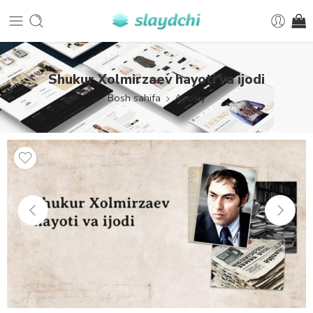
Shukur Xolmirzaev hayoti va ijodi
Bosh sahifa
Asosiy