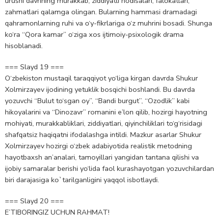
urushi davrining murakkab, ziddiyatli hodisalari, falokatlari,
zahmatlari qalamga olingan. Bularning hammasi dramadagi
qahramonlarning ruhi va o‘y-fikrlariga o‘z muhrini bosadi. Shunga
ko‘ra “Qora kamar” o‘ziga xos ijtimoiy-psixologik drama
hisoblanadi.
=== Slayd 19 ===
O‘zbekiston mustaqil taraqqiyot yo‘liga kirgan davrda Shukur
Xolmirzayev ijodining yetuklik bosqichi boshlandi. Bu davrda
yozuvchi “Bulut to‘sgan oy”, “Bandi burgut”, “Ozodlik” kabi
hikoyalarini va “Dinozavr” romanini e’lon qilib, hozirgi hayotning
mohiyati, murakkabliklari, ziddiyatlari, qiyinchiliklari to‘g‘risidagi
shafqatsiz haqiqatni ifodalashga intildi. Mazkur asarlar Shukur
Xolmirzayev hozirgi o‘zbek adabiyotida realistik metodning
hayotbaxsh an’analari, tamoyillari yangidan tantana qilishi va
ijobiy samaralar berishi yo‘lida faol kurashayotgan yozuvchilardan
biri darajasiga ko`tarilganligini yaqqol isbotlaydi.
=== Slayd 20 ===
E’TIBORINGIZ UCHUN RAHMAT!