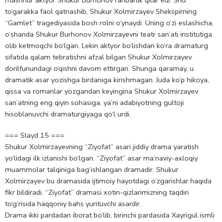
to‘garakka faol qatnashib, Shukur Xolmirzayev Shekspirning
“Gamlet” tragediyasida bosh rolni o‘ynaydi. Uning o‘zi eslashicha,
o‘shanda Shukur Burhonov Xolmirzayevni teatr san’ati institutiga
olib ketmoqchi bo‘lgan. Lekin aktyor bo‘lishdan ko‘ra dramaturg
sifatida qalam tebratishni afzal bilgan Shukur Xolmirzayev
dorilfunundagi o‘qishni davom ettirgan. Shunga qaramay, u
dramatik asar yozishga birdaniga kirishmagan. Juda ko‘p hikoya,
qissa va romanlar yozgandan keyingina Shukur Xolmirzayev
san’atning eng qiyin sohasiga, ya’ni adabiyotning gultoji
hisoblanuvchi dramaturgiyaga qo‘l urdi.
=== Slayd 15 ===
Shukur Xolmirzayevning “Ziyofat” asari jiddiy drama yaratish
yo‘lidagi ilk izlanishi bo‘lgan. “Ziyofat” asar ma’naviy-axloqiy
muammolar talqiniga bag‘ishlangan dramadir. Shukur
Xolmirzayev bu dramasida ijtimoiy hayotdagi o‘zgarishlar haqida
fikr bildiradi. “Ziyofat” dramasi xotin-qizlarimizning taqdiri
to‘g‘risida haqqoniy bahs yurituvchi asardir.
Drama ikki pardadan iborat bo‘lib, birinchi pardasida Xayrigul ismli