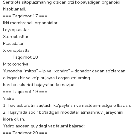
Sentriola sitoplazmaning o‘zidan o‘zi ko‘payadigan organoidi
hisoblanadi.
=== Taqdimot 17 ===
Ikki membranali organoidlar
Leykoplastlar
Xloroplastlar
Plastidalar
Xromoplastlar
=== Taqdimot 18 ===
Mitoxondriya
Yunoncha “mitos” – ip va “xondro” – donador degan so‘zlardan
olingan) bir va ko‘p hujayrali organizmlarning
barcha eukariot hujayralarida mavjud.
=== Taqdimot 19 ===
Yadro
1. Irsiy axborotni saqlash, ko‘paytirish va nasldan-naslga o‘tkazish.
2. Hujayrada sodir bo‘ladigan moddalar almashinuvi jarayonini
idora qilish.
Yadro asosan quyidagi vazifalarni bajaradi:
=== Taqdimot 20 ===