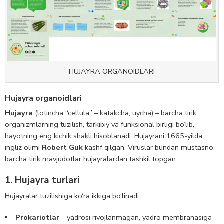
HUJAYRA ORGANOIDLARI
Hujayra organoidlari
Hujayra
(lotincha “cellula” – katakcha, uycha) – barcha tirik
organizmlarning tuzilish, tarkibiy va funksional birligi bo‘lib,
hayotning eng kichik shakli hisoblanadi. Hujayrani 1665-yilda
ingliz olimi
Robert Guk
kashf qilgan. Viruslar bundan mustasno,
barcha tirik mavjudotlar hujayralardan tashkil topgan.
1. Hujayra turlari
Hujayralar tuzilishiga ko‘ra ikkiga bo‘linadi:
Prokariotlar
– yadrosi rivojlanmagan, yadro membranasiga