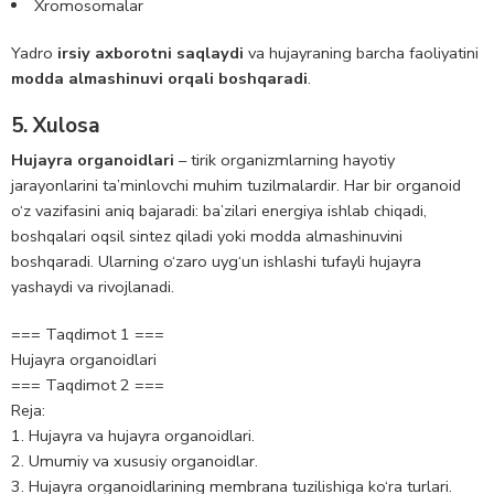
Xromosomalar
Yadro
irsiy axborotni saqlaydi
va hujayraning barcha faoliyatini
modda almashinuvi orqali boshqaradi
.
5. Xulosa
Hujayra organoidlari
– tirik organizmlarning hayotiy
jarayonlarini ta’minlovchi muhim tuzilmalardir. Har bir organoid
o‘z vazifasini aniq bajaradi: ba’zilari energiya ishlab chiqadi,
boshqalari oqsil sintez qiladi yoki modda almashinuvini
boshqaradi. Ularning o‘zaro uyg‘un ishlashi tufayli hujayra
yashaydi va rivojlanadi.
=== Taqdimot 1 ===
Hujayra organoidlari
=== Taqdimot 2 ===
Reja:
1. Hujayra va hujayra organoidlari.
2. Umumiy va xususiy organoidlar.
3. Hujayra organoidlarining membrana tuzilishiga ko‘ra turlari.