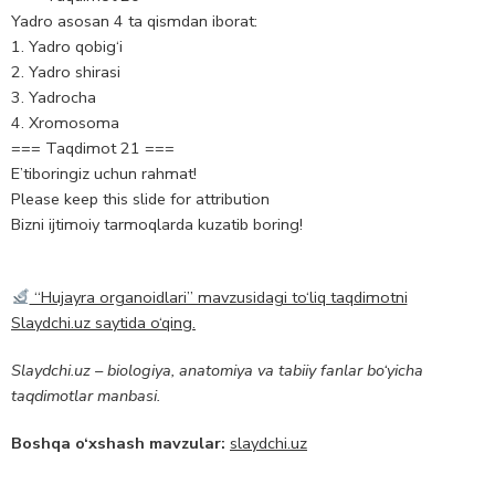
Yadro asosan 4 ta qismdan iborat:
1. Yadro qobig‘i
2. Yadro shirasi
3. Yadrocha
4. Xromosoma
=== Taqdimot 21 ===
E’tiboringiz uchun rahmat!
Please keep this slide for attribution
Bizni ijtimoiy tarmoqlarda kuzatib boring!
“Hujayra organoidlari” mavzusidagi to‘liq taqdimotni
Slaydchi.uz saytida o‘qing.
Slaydchi.uz – biologiya, anatomiya va tabiiy fanlar bo‘yicha
taqdimotlar manbasi.
Boshqa o‘xshash mavzular:
slaydchi.uz