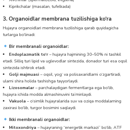
Kiprikchalar (masalan, tufelkada)
3. Organoidlar membrana tuzilishiga ko‘ra
Hujayra organoidlari membrana tuzilishiga qarab quyidagicha
turlarga bo‘linadi:
Bir membranali organoidlar:
Endoplazmatik to‘r
– hujayra hajmining 30–50% ni tashkil
etadi. Silliq turi lipid va uglevodlar sintezida, donador turi esa oqsil
sintezida ishtirok etadi.
Golji majmuasi
– oqsil, yog‘ va polisaxaridlarni o‘zgartiradi,
ularni shira holida tashishga tayyorlaydi.
Lizosomalar
– parchalaydigan fermentlarga ega bo‘lib,
hujayra ichida modda almashinuvini ta’minlaydi.
Vakuola
– o‘simlik hujayralarida suv va oziqa moddalarning
zaxirasi bo‘lib, turgor bosimini saqlaydi.
Ikki membranali organoidlar:
Mitoxondriya
– hujayraning “energetik markazi” bo‘lib, ATF