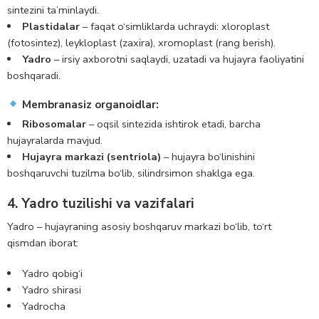
sintezini ta’minlaydi.
Plastidalar
– faqat o‘simliklarda uchraydi: xloroplast
(fotosintez), leykloplast (zaxira), xromoplast (rang berish).
Yadro
– irsiy axborotni saqlaydi, uzatadi va hujayra faoliyatini
boshqaradi.
Membranasiz organoidlar:
Ribosomalar
– oqsil sintezida ishtirok etadi, barcha
hujayralarda mavjud.
Hujayra markazi (sentriola)
– hujayra bo‘linishini
boshqaruvchi tuzilma bo‘lib, silindrsimon shaklga ega.
4. Yadro tuzilishi va vazifalari
Yadro – hujayraning asosiy boshqaruv markazi bo‘lib, to‘rt
qismdan iborat:
Yadro qobig‘i
Yadro shirasi
Yadrocha