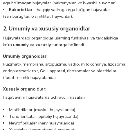
ega bo‘lmagan hujayralar (bakteriyalar, ko‘k-yashil suvo‘tlari).
Eukariotlar
– haqiqiy yadroga ega bo‘lgan hujayralar
(zamburug‘lar, o‘simliklar, hayvonlar).
2. Umumiy va xususiy organoidlar
Hujayralardagi organoidlar ularning funksiyasi va tarqalishiga
ko‘ra
umumiy
va
xususiy
turlarga bo‘linadi:
Umumiy organoidlar:
Plazmatik membrana, sitoplazma, yadro, mitoxondriya, lizosoma,
endoplazmatik to‘r, Golji apparati, ribosomalar va plastidalar
(faqat o‘simlik hujayralarida).
Xususiy organoidlar:
Faqat ayrim hujayralarda uchraydi, masalan:
Miofibrillalar (muskul hujayralarida)
Tonofibrillalar (epiteliy hujayralarida)
Neyrofibrillalar (nerv hujayralarida)
Xivchinlar (spermatozoid, evglena)