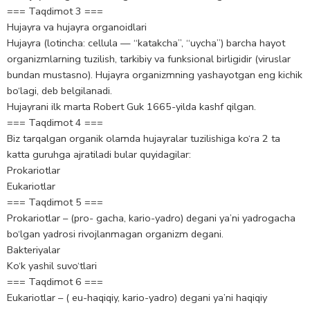
=== Taqdimot 3 ===
Hujayra va hujayra organoidlari
Hujayra (lotincha: cellula — “katakcha”, “uycha”) barcha hayot
organizmlarning tuzilish, tarkibiy va funksional birligidir (viruslar
bundan mustasno). Hujayra organizmning yashayotgan eng kichik
bo‘lagi, deb belgilanadi.
Hujayrani ilk marta Robert Guk 1665-yilda kashf qilgan.
=== Taqdimot 4 ===
Biz tarqalgan organik olamda hujayralar tuzilishiga ko‘ra 2 ta
katta guruhga ajratiladi bular quyidagilar:
Prokariotlar
Eukariotlar
=== Taqdimot 5 ===
Prokariotlar – (pro- gacha, kario-yadro) degani ya’ni yadrogacha
bo‘lgan yadrosi rivojlanmagan organizm degani.
Bakteriyalar
Ko‘k yashil suvo‘tlari
=== Taqdimot 6 ===
Eukariotlar – ( eu-haqiqiy, kario-yadro) degani ya’ni haqiqiy