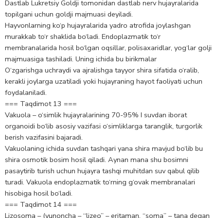
Dastlab Lukretsiy Goldji tomonidan dastlab nerv hujayralarida
topilgani uchun goldji majmuasi deyiladi.
Hayvonlarning ko‘p hujayralarida yadro atrofida joylashgan
murakkab to‘r shaklida bo‘ladi. Endoplazmatik to‘r
membranalarida hosil bo‘lgan oqsillar, polisaxaridlar, yog‘lar golji
majmuasiga tashiladi. Uning ichida bu birikmalar
O‘zgarishga uchraydi va ajralishga tayyor shira sifatida o‘ralib,
kerakli joylarga uzatiladi yoki hujayraning hayot faoliyati uchun
foydalaniladi.
=== Taqdimot 13 ===
Vakuola – o‘simlik hujayralarining 70-95% I suvdan iborat
organoidi bo‘lib asosiy vazifasi o‘simliklarga taranglik, turgorlik
berish vazifasini bajaradi.
Vakuolaning ichida suvdan tashqari yana shira mavjud bo‘lib bu
shira osmotik bosim hosil qiladi. Aynan mana shu bosimni
pasaytirib turish uchun hujayra tashqi muhitdan suv qabul qilib
turadi. Vakuola endoplazmatik to‘rning g‘ovak membranalari
hisobiga hosil bo‘ladi.
=== Taqdimot 14 ===
Lizosoma – (yunoncha – “lizeo” – eritaman, “soma” – tana degan