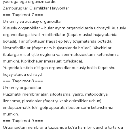
yadroga ega organizmlardir.
Zamburug‘lar O‘simliklar Hayvonlar
=== Taqdimot 7 ===
Umumiy va xususiy organoidlar
Xususiy organoidlar – bular ayrim organoidlarda uchraydi. Xususiy
organoidlarga kiradi miofibrillalar (faqat muskul hujayralarida
bo‘ladi). Tanofibrillalar (faqat epiteliy to‘qimalarida bo‘ladi).
Neyrofibrillalar (faqat nerv hujayralarida bo‘ladi). Xivchinlar
(bularga misol qilib evglena va spermatozoidlarni keltirishimiz
mumkin). Kiprikchalar (masalan: tufelkada).
Yuqorida keltirib o‘tilgan organoidlar xususiy bo‘lib faqat shu
hujayralarda uchraydi.
=== Taqdimot 8 ===
Umumiy organoidlar
Plazmatik membranalar, sitoplazma, yadro, mitoxodriya,
lizosoma, plastidalar (faqat yuksak o‘simliklar uchun),
endoplazmatik to‘r, golji apparati, ribosomlarni keltirishimiz
mumkin.
=== Taqdimot 9 ===
Organoidlar membrana tuzilishiga ko‘ra ham bir qancha turlarga