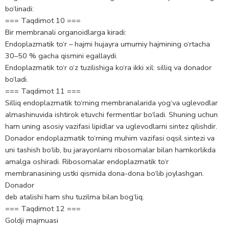
bo‘linadi:
=== Taqdimot 10 ===
Bir membranali organoidlarga kiradi:
Endoplazmatik to‘r – hajmi hujayra umumiy hajmining o‘rtacha
30–50 % gacha qismini egallaydi.
Endoplazmatik to‘r o‘z tuzilishiga ko‘ra ikki xil: silliq va donador
bo‘ladi.
=== Taqdimot 11 ===
Silliq endoplazmatik to‘rning membranalarida yog‘va uglevodlar
almashinuvida ishtirok etuvchi fermentlar bo‘ladi. Shuning uchun
ham uning asosiy vazifasi lipidlar va uglevodlarni sintez qilishdir.
Donador endoplazmatik to‘rning muhim vazifasi oqsil sintezi va
uni tashish bo‘lib, bu jarayonlarni ribosomalar bilan hamkorlikda
amalga oshiradi. Ribosomalar endoplazmatik to‘r
membranasining ustki qismida dona-dona bo‘lib joylashgan.
Donador
deb atalishi ham shu tuzilma bilan bog‘liq.
=== Taqdimot 12 ===
Goldji majmuasi