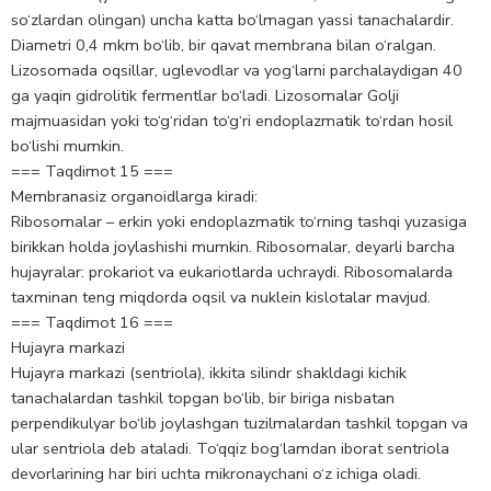
so‘zlardan olingan) uncha katta bo‘lmagan yassi tanachalardir.
Diametri 0,4 mkm bo‘lib, bir qavat membrana bilan o‘ralgan.
Lizosomada oqsillar, uglevodlar va yog‘larni parchalaydigan 40
ga yaqin gidrolitik fermentlar bo‘ladi. Lizosomalar Golji
majmuasidan yoki to‘g‘ridan to‘g‘ri endoplazmatik to‘rdan hosil
bo‘lishi mumkin.
=== Taqdimot 15 ===
Membranasiz organoidlarga kiradi:
Ribosomalar – erkin yoki endoplazmatik to‘rning tashqi yuzasiga
birikkan holda joylashishi mumkin. Ribosomalar, deyarli barcha
hujayralar: prokariot va eukariotlarda uchraydi. Ribosomalarda
taxminan teng miqdorda oqsil va nuklein kislotalar mavjud.
=== Taqdimot 16 ===
Hujayra markazi
Hujayra markazi (sentriola), ikkita silindr shakldagi kichik
tanachalardan tashkil topgan bo‘lib, bir biriga nisbatan
perpendikulyar bo‘lib joylashgan tuzilmalardan tashkil topgan va
ular sentriola deb ataladi. To‘qqiz bog‘lamdan iborat sentriola
devorlarining har biri uchta mikronaychani o‘z ichiga oladi.