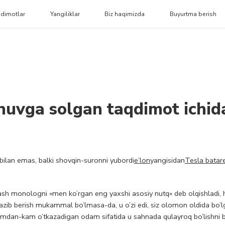
dimotlar
Yangiliklar
Biz haqimizda
Buyurtma berish
shuvga solgan taqdimot ichid
bilan emas, balki shovqin-suronni yubordi
e’lon
yangisidan
Tesla batar
sh monologni «men ko’rgan eng yaxshi asosiy nutq» deb olqishladi, h
azib berish mukammal bo’lmasa-da, u o’zi edi, siz olomon oldida bo’l
i kamdan-kam o’tkazadigan odam sifatida u sahnada qulayroq bo’lishni