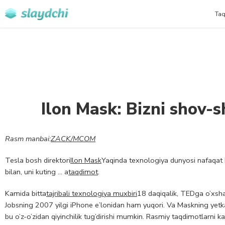
Taq
Ilon Mask: Bizni shov-
Rasm manbai:
ZACK/MCOM
Tesla bosh direktori
Ilon Mask
Yaqinda texnologiya dunyosi nafaqat 
bilan, uni kuting … a
taqdimot
.
Kamida bitta
tajribali texnologiya muxbiri
18 daqiqalik, TEDga o’xsha
Jobsning 2007 yilgi iPhone e’lonidan ham yuqori. Va Maskning yetk
bu o’z-o’zidan qiyinchilik tug’dirishi mumkin. Rasmiy taqdimotlarn