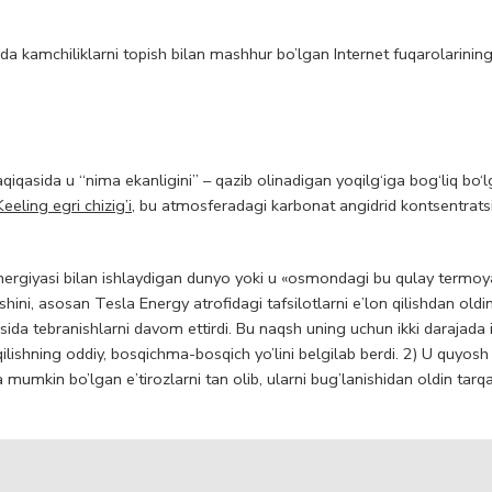
qda kamchiliklarni topish bilan mashhur bo’lgan Internet fuqarolarining
qasida u “nima ekanligini” – qazib olinadigan yoqilg‘iga bog‘liq bo‘
Keeling egri chizig’i
, bu atmosferadagi karbonat angidrid kontsentrats
 energiyasi bilan ishlaydigan dunyo yoki u «osmondagi bu qulay termoy
ni, asosan Tesla Energy atrofidagi tafsilotlarni e’lon qilishdan oldi
asida tebranishlarni davom ettirdi. Bu naqsh uning uchun ikki darajada i
qilishning oddiy, bosqichma-bosqich yo’lini belgilab berdi. 2) U quyosh
mkin bo’lgan e’tirozlarni tan olib, ularni bug’lanishidan oldin tarqa