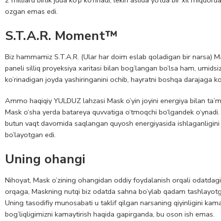
ozgan emas edi.
S.T.A.R. Moment™
Biz hammamiz S.T.A.R. (Ular har doim eslab qoladigan bir narsa) 
paneli silliq proyeksiya xaritasi bilan bog’langan bo’lsa ham, um
ko’rinadigan joyda yashiringanini ochib, hayratni boshqa darajaga ko’
Ammo haqiqiy YULDUZ lahzasi Mask o’yin joyini energiya bilan ta’min
Mask o‘sha yerda batareya quvvatiga o‘tmoqchi bo‘lgandek o‘ynadi. 
butun vaqt davomida saqlangan quyosh energiyasida ishlaganligini a
bo’layotgan edi.
Uning ohangi
Nihoyat, Mask o’zining ohangidan oddiy foydalanish orqali odatdagi 
orqaga, Maskning nutqi biz odatda sahna bo’ylab qadam tashlayotg
Uning tasodifiy munosabati u taklif qilgan narsaning qiyinligini kamay
bog’liqligimizni kamaytirish haqida gapirganda, bu oson ish emas.