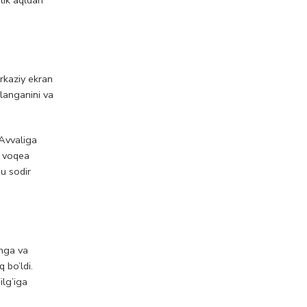
rkaziy ekran
langanini va
 Avvaliga
n voqea
u sodir
inga va
 bo’ldi.
ilg’iga