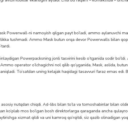
Mask Powerwall-ni namoyish qilgan payt bo’ladi, ammo aylanuvchi ma
idsizlikka tushmadi. Ammo Mask butun orqa devor Powerwalls bilan qop
tardi.
laydigan Powerpacksning jonli tasvirini kesib o’tganida sodir bo’ldi.
Ammo operator o’lchagichni nol qilib qo’yganida, Mask, aslida, butu
niqladi. To’satdan uning kelajak haqidagi tasavvuri faraz emas edi. B
asosiy nutqdan chiqdi. Ad-libs bilan to’la va tomoshabinlar bilan old
an ko’plab mos bo’lgan bosh direktorlarga qaraganda ancha qulayroq
tirishga xizmat qildi va uni kamroq qo’rqitdi, siz qazib olinadigan yoq