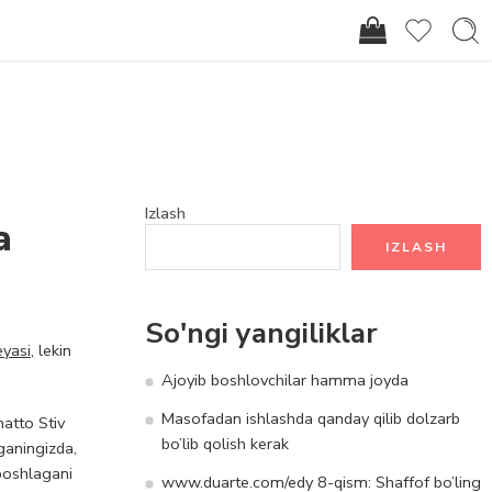
Kirish / Ro'yxatdan o'tish
Izlash
a
IZLASH
So'ngi yangiliklar
eyasi
, lekin
Ajoyib boshlovchilar hamma joyda
Masofadan ishlashda qanday qilib dolzarb
atto Stiv
bo’lib qolish kerak
ganingizda,
 boshlagani
www.duarte.com/edy 8-qism: Shaffof bo’ling