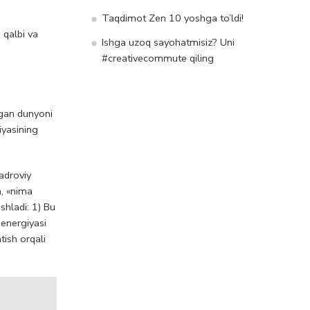
Taqdimot Zen 10 yoshga to’ldi!
 qalbi va
Ishga uzoq sayohatmisiz? Uni
#creativecommute qiling
lgan dunyoni
iyasining
adroviy
n, «nima
shladi: 1) Bu
 energiyasi
tish orqali