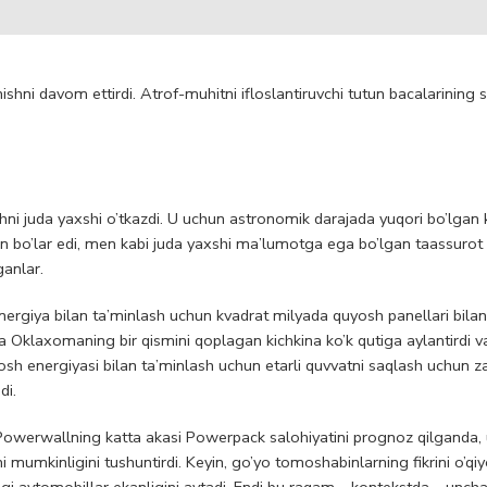
shni davom ettirdi. Atrof-muhitni ifloslantiruvchi tutun bacalarining su
i juda yaxshi o’tkazdi. U uchun astronomik darajada yuqori bo’lgan k
son bo’lar edi, men kabi juda yaxshi ma’lumotga ega bo’lgan taassurot
anlar.
nergiya bilan ta’minlash uchun kvadrat milyada quyosh panellari bila
va Oklaxomaning bir qismini qoplagan kichkina ko’k qutiga aylantirdi
sh energiyasi bilan ta’minlash uchun etarli quvvatni saqlash uchun z
di.
 Powerwallning katta akasi Powerpack salohiyatini prognoz qilganda, u
hi mumkinligini tushuntirdi. Keyin, go’yo tomoshabinlarning fikrini o’q
ordagi avtomobillar ekanligini aytadi. Endi bu raqam – kontekstda – unch