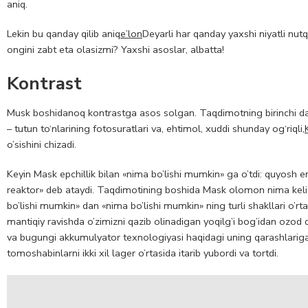
aniq.
Lekin bu qanday qilib aniq
e’lon
Deyarli har qanday yaxshi niyatli nut
ongini zabt eta olasizmi? Yaxshi asoslar, albatta!
Kontrast
Musk boshidanoq kontrastga asos solgan. Taqdimotning birinchi daqi
– tutun to‘nlarining fotosuratlari va, ehtimol, xuddi shunday og‘riqli,
o’sishini chizadi.
Keyin Mask epchillik bilan «nima bo’lishi mumkin» ga o’tdi: quyosh
reaktor» deb ataydi. Taqdimotining boshida Mask olomon nima kelishi
bo’lishi mumkin» dan «nima bo’lishi mumkin» ning turli shakllari o’rt
mantiqiy ravishda o’zimizni qazib olinadigan yoqilg’i bog’idan ozod 
va bugungi akkumulyator texnologiyasi haqidagi uning qarashlariga mu
tomoshabinlarni ikki xil lager o’rtasida itarib yubordi va tortdi.