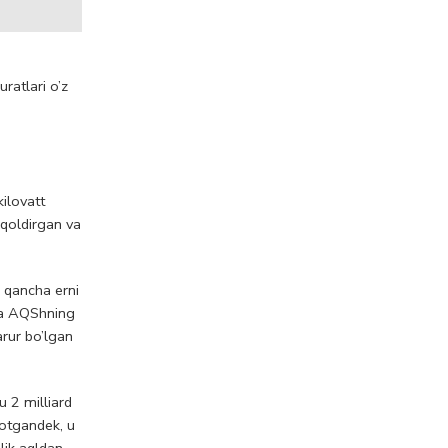
ratlari o’z
ilovatt
 qoldirgan va
n qancha erni
 va AQShning
arur bo’lgan
 2 milliard
iyotgandek, u
alik aqldan