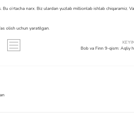
. Bu o’rtacha narx. Biz ulardan yuzlab millionlab ishlab chiqaramiz. Va
s olish uchun yaratilgan.
KEYI
Bob va Finn 9-qism: Aqliy 
gan