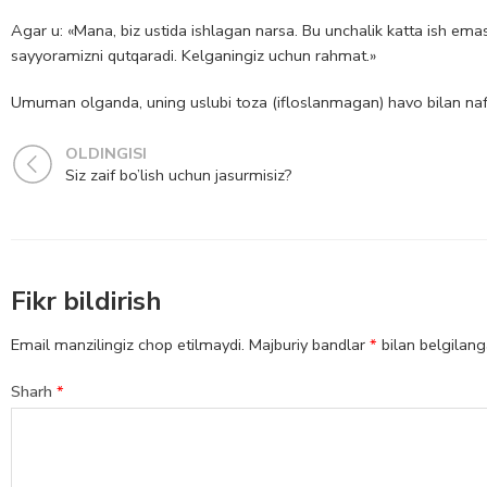
Agar u: «Mana, biz ustida ishlagan narsa. Bu unchalik katta ish emas
sayyoramizni qutqaradi. Kelganingiz uchun rahmat.»
Umuman olganda, uning uslubi toza (ifloslanmagan) havo bilan nafa
OLDINGISI
Siz zaif bo’lish uchun jasurmisiz?
Fikr bildirish
Email manzilingiz chop etilmaydi.
Majburiy bandlar
*
bilan belgilan
Sharh
*