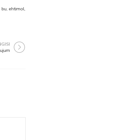
 bu, ehtimol,
NGISI
hujum