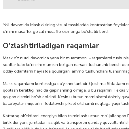
Yo’l davomida Mask o’zining vizual tasvirlarida kontrastdan foydalani
o’rnini musaffo, go’zal musaffo osmonga bo’shatib berdi.
O’zlashtiriladigan raqamlar
Mask o’z nutqi davomida yana bir muammoni – raqamlarni tushunishn
soatlar kabi ko’rinishi mumkin bo’lgan narsani tushuntirib berish o
oddiy odamlarni hayratda qoldirgan, ammo tushunchani tushunmag
Mask raqamlarni kontekstga qo’yishni tanladi. Qo’shma Shtatlarni e
qoplash kerakligi haqida gapirishning o’rniga, u bu raqamni Texas 
qolgan qismini bo’sh qoldirdi. Keyin u butun mamlakatni doimiy quyo
batareyalar miqdorini ifodalovchi piksel o’lchamli nuqtaga yaqinlash
Kattaroq ob’ektlarni energiya bilan ta’minlash uchun mo’ljallangan
birlik dunyoni, jumladan issiqlik va transportni qanday quvvatlantiris
2 milliard birlik juda ko’p ko’rinadi, lekin aslida yo’lda bir xil miqd