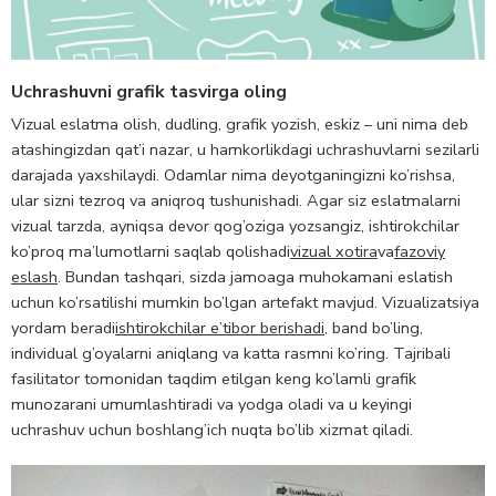
Uchrashuvni grafik tasvirga oling
Vizual eslatma olish, dudling, grafik yozish, eskiz – uni nima deb
atashingizdan qat’i nazar, u hamkorlikdagi uchrashuvlarni sezilarli
darajada yaxshilaydi. Odamlar nima deyotganingizni ko’rishsa,
ular sizni tezroq va aniqroq tushunishadi. Agar siz eslatmalarni
vizual tarzda, ayniqsa devor qog’oziga yozsangiz, ishtirokchilar
ko’proq ma’lumotlarni saqlab qolishadi
vizual xotira
va
fazoviy
eslash
. Bundan tashqari, sizda jamoaga muhokamani eslatish
uchun ko’rsatilishi mumkin bo’lgan artefakt mavjud. Vizualizatsiya
yordam beradi
ishtirokchilar e’tibor berishadi
, band bo’ling,
individual g’oyalarni aniqlang va katta rasmni ko’ring. Tajribali
fasilitator tomonidan taqdim etilgan keng ko’lamli grafik
munozarani umumlashtiradi va yodga oladi va u keyingi
uchrashuv uchun boshlang’ich nuqta bo’lib xizmat qiladi.