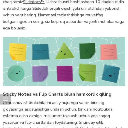
chaqiramiz
Slidedocs™
. Uchrashuvni boshlashdan 10 daqiqa oldin
ishtirokchilarga Slidedok orqali o’qish yoki uni oldindan yuborish
uchun vaqt bering. Hammani tezlashtirishga muvaffaq
bo’lganingizdan so’ng, siz ko’proq xabardor va jonli muhokamaga
ega bo’lasiz.
Sticky Notes va Flip Charts bilan hamkorlik qiling
Uchrashuv ishtirokchilarini aqliy hujumga va bir-birining
g’oyalariga asoslanishga undash uchun, bir kishi noutbukda
eslatma olish o’rniga, ma’lumot to’plash uchun yopishqoq
yozuvlar va flip-chartlardan foydalaning. Shunday qilib,