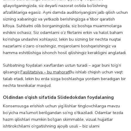
qilayotganingizda, siz deyarli nazorat ostida bo’lishning
afzalliklariga egasiz. Ayni damda auditoriyangizni jalb qilish uchun
sizning xabaringiz va yetkazib berishingizga e’tibor qaratish
kifoya. Suhbatni olib borganingizda, siz boshqa muammolarga
eshikni ochasiz. Siz odamlarni o’z fikrlarini erkin va halol baham
ko’rishga undashni xohlaysiz, lekin bu sizning bir nechta nuqtai
nazarlarni o’zaro o’rashingiz, mojarolarni boshqarishingiz va
hamma eshitilishiga ishonch hosil qilishingiz kerakligini anglatadi.
Suhbatning foydalari xavflardan ustun turadi – agar buni to’g’ri
qilsangiz.
Fasilitatsiya – bu mahorat
Bu ishlab chiqish uchun vaqt
talab etadi, lekin bu erda sizga boshlashga yordam beradigan bir
nechta texnikalar mavjud.
Oldindan o’qish sifatida Slidedokdan foydalaning
Konsensusga erishish uchun yig’ilishlar tinglovchilarga mavzu
bo’yicha ma’lumot berilgandan so’ng o’tkaziladi. Odamlar tezda
hazm qilishlari mumkin bo’lgan skimmable, vizual hujjatlar
ishtirokchilarni o’rgatishning ajoyib usuli – biz ularni