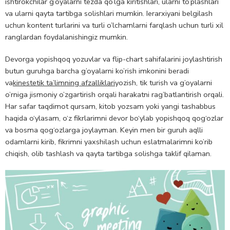
ishtirokchilar g’oyalarni tezda qo’lga kiritishlari, ularni to’plashlari
va ularni qayta tartibga solishlari mumkin. Ierarxiyani belgilash
uchun kontent turlarini va turli o’lchamlarni farqlash uchun turli xil
ranglardan foydalanishingiz mumkin.
Devorga yopishqoq yozuvlar va flip-chart sahifalarini joylashtirish
butun guruhga barcha g’oyalarni ko’rish imkonini beradi
va
kinestetik ta’limning afzalliklari
yozish, tik turish va g’oyalarni
o’rniga jismoniy o’zgartirish orqali harakatni rag’batlantirish orqali.
Har safar taqdimot qursam, kitob yozsam yoki yangi tashabbus
haqida o‘ylasam, o‘z fikrlarimni devor bo‘ylab yopishqoq qog‘ozlar
va bosma qog‘ozlarga joylayman. Keyin men bir guruh aqlli
odamlarni kirib, fikrimni yaxshilash uchun eslatmalarimni ko’rib
chiqish, olib tashlash va qayta tartibga solishga taklif qilaman.