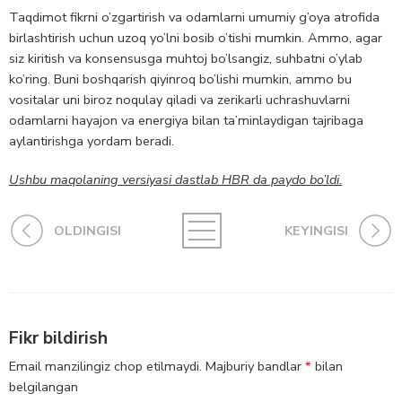
Taqdimot fikrni o’zgartirish va odamlarni umumiy g’oya atrofida
birlashtirish uchun uzoq yo’lni bosib o’tishi mumkin. Ammo, agar
siz kiritish va konsensusga muhtoj bo’lsangiz, suhbatni o’ylab
ko’ring. Buni boshqarish qiyinroq bo’lishi mumkin, ammo bu
vositalar uni biroz noqulay qiladi va zerikarli uchrashuvlarni
odamlarni hayajon va energiya bilan ta’minlaydigan tajribaga
aylantirishga yordam beradi.
Ushbu maqolaning versiyasi dastlab HBR da paydo bo’ldi.
OLDINGISI
KEYINGISI
Fikr bildirish
Email manzilingiz chop etilmaydi.
Majburiy bandlar
*
bilan
belgilangan