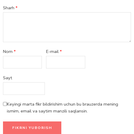
Sharh
*
Nom
*
E-mail
*
Sayt
Keyingi marta fikr bildirishim uchun bu brauzerda mening
ismim, email va saytim manzili saqlansin.