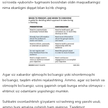
so’rovida «yuborish» tugmasini bosishdan oldin maqsadlaringiz
nima ekanligini diqqat bilan ko’rib chiqing.
Agar siz xabardor qilmoqchi bo’lsangiz yoki ishontirmoqchi
bo’lsangiz, taqdim etishni rejalashtiring. Ammo, agar siz berish va
olmoqchi bo’lsangiz, uzoq gapirish orqali bunga erisha olmaysiz –
ehtimol siz odamlarni yopishingiz mumkin.
Suhbatni osonlashtirish g’oyalarni so’rashning eng yaxshi usuli,
ammo buni amalga oshirish ham qiyinroq. Taqdimot