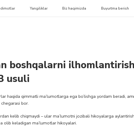
dimotlar
Yangiliklar
Biz haqimizda
Buyurtma berish
an boshqalarni ilhomlantiris
3 usuli
zorlar haqida qimmatli ma’lumotlarga ega bo’lishga yordam beradi, a
 chegarasi bor.
dan kelib chiqmaydi – ular ma’lumotni jozibali hikoyalarga aylantiris
 olib keladigan ma’lumotlar hikoyalari.