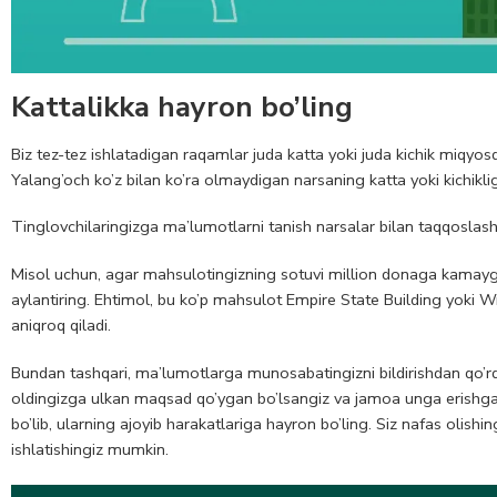
Kattalikka hayron bo’ling
Biz tez-tez ishlatadigan raqamlar juda katta yoki juda kichik miqyos
Yalang’och ko’z bilan ko’ra olmaydigan narsaning katta yoki kichikl
Tinglovchilaringizga ma’lumotlarni tanish narsalar bilan taqqoslash
Misol uchun, agar mahsulotingizning sotuvi million donaga kamaygan
aylantiring. Ehtimol, bu ko’p mahsulot Empire State Building yoki Wr
aniqroq qiladi.
Bundan tashqari, ma’lumotlarga munosabatingizni bildirishdan qo’rqm
oldingizga ulkan maqsad qo’ygan bo’lsangiz va jamoa unga erishgan 
bo’lib, ularning ajoyib harakatlariga hayron bo’ling. Siz nafas olish
ishlatishingiz mumkin.