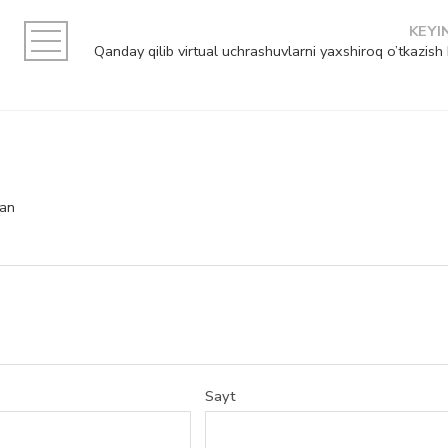
KEYI
gan
Sayt