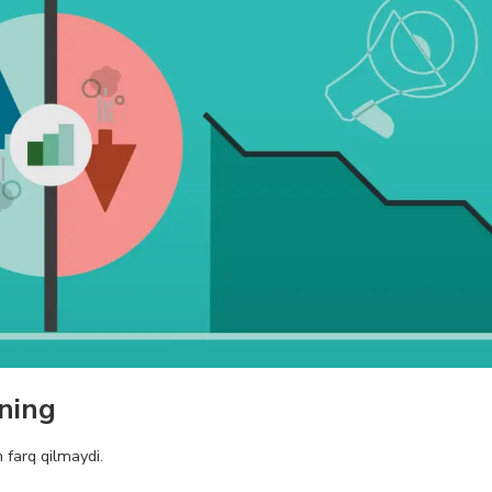
uning
 farq qilmaydi.