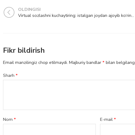
OLDINGISI
Virtual sozlashni kuchaytiring: istalgan joydan ajoyib ko‘rinish va ovoz berish uchun tezkor tuzatishlar
Fikr bildirish
Email manzilingiz chop etilmaydi.
Majburiy bandlar
*
bilan belgilan
Sharh
*
Nom
*
E-mail
*