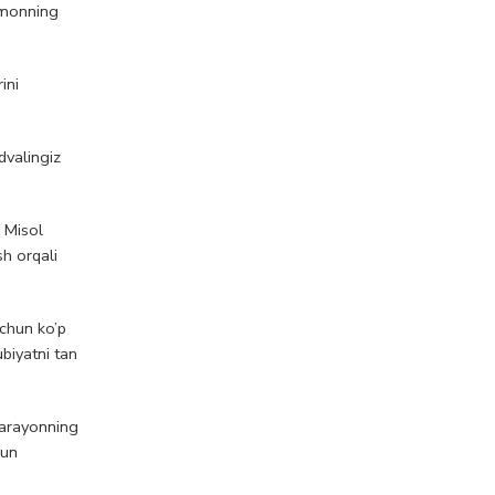
ramonning
ini
dvalingiz
 Misol
h orqali
uchun ko’p
biyatni tan
jarayonning
hun