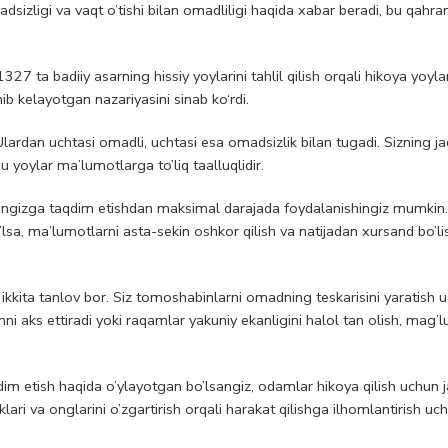
omadsizligi va vaqt o’tishi bilan omadliligi haqida xabar beradi, bu qah
7 ta badiiy asarning hissiy yoylarini tahlil qilish orqali hikoya yoylar
b kelayotgan nazariyasini sinab ko‘rdi.
Ulardan uchtasi omadli, uchtasi esa omadsizlik bilan tugadi. Sizning ja
 yoylar ma’lumotlarga to’liq taalluqlidir.
ringizga taqdim etishdan maksimal darajada foydalanishingiz mumkin.
a, ma’lumotlarni asta-sekin oshkor qilish va natijadan xursand bo’lis
ikkita tanlov bor. Siz tomoshabinlarni omadning teskarisini yaratish 
 aks ettiradi yoki raqamlar yakuniy ekanligini halol tan olish, mag’lu
dim etish haqida o’ylayotgan bo’lsangiz, odamlar hikoya qilish uchun 
lari va onglarini o’zgartirish orqali harakat qilishga ilhomlantirish uc