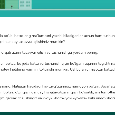
da bo’lib, hatto eng ma’lumotni yaxshi biladiganlar uchun ham tushuni
igini qanday tasavvur qilishimiz mumkin?
 orqali ularni tasavvur qilish va tushunishga yordam bering.
 bo’lsa, bu juda katta va tushunish qiyin bo’lgan raqamni tegishli n
igley Fieldning yarmini to’ldirishi mumkin. Ushbu aniq misollar kattal
ang. Natijalar haqidagi his-tuyg’ularingiz namoyon bo’lsin. Agar siz
bo’lsa, o’zingizni qanday his qilayotganingizni ko’rsatib, ma’lumotl
ingiz, qarsak chalishingiz va «voy», «bom» yoki «yowza» kabi undov ibora