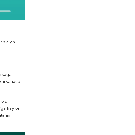
sh qiyin.
arsaga
ikni yanada
 o’z
arga hayron
larini