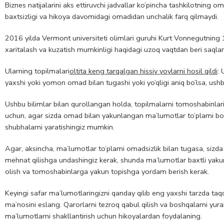
Biznes natijalarini aks ettiruvchi jadvallar ko’pincha tashkilotning 
baxtsizligi va hikoya davomidagi omadidan unchalik farq qilmaydi.
2016 yilda Vermont universiteti olimlari guruhi Kurt Vonnegutning 132
xaritalash va kuzatish mumkinligi haqidagi uzoq vaqtdan beri saqlani
Ularning topilmalari
oltita keng tarqalgan hissiy yoylarni hosil qildi
: 
yaxshi yoki yomon omad bilan tugashi yoki yo’qligi aniq bo’lsa, ushbu
Ushbu bilimlar bilan qurollangan holda, topilmalarni tomoshabinla
uchun, agar sizda omad bilan yakunlangan ma’lumotlar to’plami bo’ls
shubhalarni yaratishingiz mumkin.
Agar, aksincha, ma’lumotlar to’plami omadsizlik bilan tugasa, sizda 
mehnat qilishga undashingiz kerak, shunda ma’lumotlar baxtli yakunni
olish va tomoshabinlarga yakun topishga yordam berish kerak.
Keyingi safar ma’lumotlaringizni qanday qilib eng yaxshi tarzda taq
ma’nosini eslang. Qarorlarni tezroq qabul qilish va boshqalarni yurak
ma’lumotlarni shakllantirish uchun hikoyalardan foydalaning.