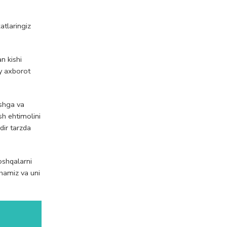
atlaringiz
n kishi
y axborot
ashga va
sh ehtimolini
dir tarzda
oshqalarni
shamiz va uni