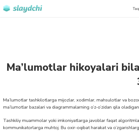
Taq
Ma’lumotlar hikoyalari bil
Ma’lumotlar tashkilotlarga mijozlar, xodimlar, mahsulotlar va bo
ma’lumotlar bazalari va diagrammalarning o’z-o’zidan qila oladigan
Tashkiliy muammolar yoki imkoniyatlarga javoblar faqat algoritmlar
kommunikatorlarga muhtoj. Bu oxir-oqibat harakat va o’zgarishlarga