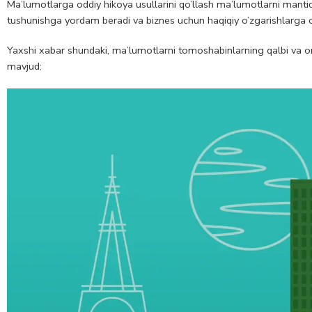
Ma’lumotlarga oddiy hikoya usullarini qo’llash ma’lumotlarni mant
tushunishga yordam beradi va biznes uchun haqiqiy o’zgarishlarga ol
Yaxshi xabar shundaki, ma’lumotlarni tomoshabinlarning qalbi va on
mavjud: