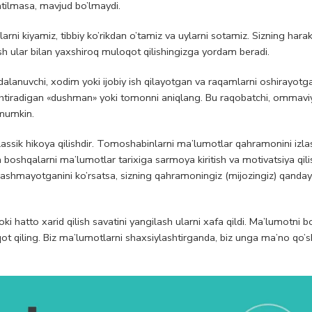
atilmasa, mavjud bo’lmaydi.
arni kiyamiz, tibbiy ko’rikdan o’tamiz va uylarni sotamiz. Sizning harak
h ular bilan yaxshiroq muloqot qilishingizga yordam beradi.
alanuvchi, xodim yoki ijobiy ish qilayotgan va raqamlarni oshirayotga
ashtiradigan «dushman» yoki tomonni aniqlang. Bu raqobatchi, ommavi
 mumkin.
ssik hikoya qilishdir. Tomoshabinlarni ma’lumotlar qahramonini izl
boshqalarni ma’lumotlar tarixiga sarmoya kiritish va motivatsiya qili
nlashmayotganini ko’rsatsa, sizning qahramoningiz (mijozingiz) qanday
i hatto xarid qilish savatini yangilash ularni xafa qildi. Ma’lumotni b
qot qiling. Biz ma’lumotlarni shaxsiylashtirganda, biz unga ma’no qo’