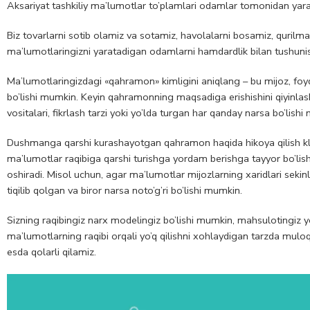
Aksariyat tashkiliy ma’lumotlar to’plamlari odamlar tomonidan yar
Biz tovarlarni sotib olamiz va sotamiz, havolalarni bosamiz, qurilmal
ma’lumotlaringizni yaratadigan odamlarni hamdardlik bilan tushunis
Ma’lumotlaringizdagi «qahramon» kimligini aniqlang – bu mijoz, foyd
bo’lishi mumkin. Keyin qahramonning maqsadiga erishishini qiyinl
vositalari, fikrlash tarzi yoki yo’lda turgan har qanday narsa bo’lishi
Dushmanga qarshi kurashayotgan qahramon haqida hikoya qilish kla
ma’lumotlar raqibiga qarshi turishga yordam berishga tayyor bo’lish 
oshiradi. Misol uchun, agar ma’lumotlar mijozlarning xaridlari seki
tiqilib qolgan va biror narsa noto’g’ri bo’lishi mumkin.
Sizning raqibingiz narx modelingiz bo’lishi mumkin, mahsulotingiz yok
ma’lumotlarning raqibi orqali yo’q qilishni xohlaydigan tarzda mulo
esda qolarli qilamiz.