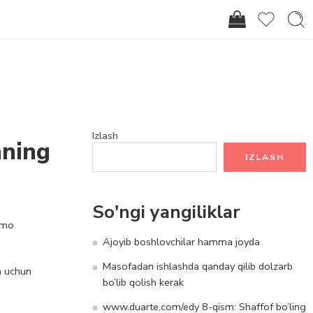
Kirish / Ro'yxatdan o'tish
Izlash
hning
IZLASH
So'ngi yangiliklar
mmo
Ajoyib boshlovchilar hamma joyda
Masofadan ishlashda qanday qilib dolzarb
h uchun
bo’lib qolish kerak
www.duarte.com/edy 8-qism: Shaffof bo’ling