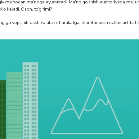
iqiy ma’nodan ma’noga aylantiradi. Ma’no qo’shish auditoriyaga ma’lu
ib keladi. Oson, to’g’rimi?
giga yopishib olish va ularni harakatga ilhomlantirish uchun uchta hi