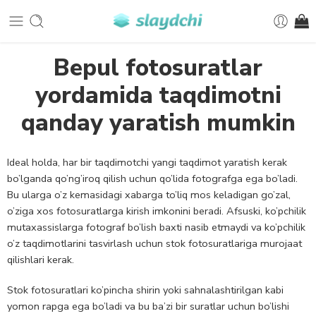
Bepul fotosuratlar
yordamida taqdimotni
qanday yaratish mumkin
Ideal holda, har bir taqdimotchi yangi taqdimot yaratish kerak
bo’lganda qo’ng’iroq qilish uchun qo’lida fotografga ega bo’ladi.
Bu ularga o’z kemasidagi xabarga to’liq mos keladigan go’zal,
o’ziga xos fotosuratlarga kirish imkonini beradi. Afsuski, ko’pchilik
mutaxassislarga fotograf bo’lish baxti nasib etmaydi va ko’pchilik
o’z taqdimotlarini tasvirlash uchun stok fotosuratlariga murojaat
qilishlari kerak.
Stok fotosuratlari ko’pincha shirin yoki sahnalashtirilgan kabi
yomon rapga ega bo’ladi va bu ba’zi bir suratlar uchun bo’lishi