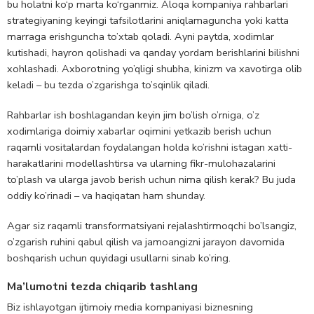
bu holatni ko‘p marta ko‘rganmiz. Aloqa kompaniya rahbarlari
strategiyaning keyingi tafsilotlarini aniqlamaguncha yoki katta
marraga erishguncha to’xtab qoladi. Ayni paytda, xodimlar
kutishadi, hayron qolishadi va qanday yordam berishlarini bilishni
xohlashadi. Axborotning yo’qligi shubha, kinizm va xavotirga olib
keladi – bu tezda o’zgarishga to’sqinlik qiladi.
Rahbarlar ish boshlagandan keyin jim bo’lish o’rniga, o’z
xodimlariga doimiy xabarlar oqimini yetkazib berish uchun
raqamli vositalardan foydalangan holda ko’rishni istagan xatti-
harakatlarini modellashtirsa va ularning fikr-mulohazalarini
to’plash va ularga javob berish uchun nima qilish kerak? Bu juda
oddiy ko’rinadi – va haqiqatan ham shunday.
Agar siz raqamli transformatsiyani rejalashtirmoqchi bo’lsangiz,
o’zgarish ruhini qabul qilish va jamoangizni jarayon davomida
boshqarish uchun quyidagi usullarni sinab ko’ring.
Ma’lumotni tezda chiqarib tashlang
Biz ishlayotgan ijtimoiy media kompaniyasi biznesning