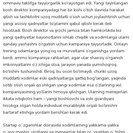
ommaviy taklifga tayyorgarlik ko’rayotgan edi. Yangi tayinlangan
bosh direktor kompaniyadagi har bir kishi o’tish davrida harakat
qilish va tashkilotni uzoq muddatli o’sish uchun joylashtirish uchun
yangi asosiy qadriyatlar to’plamini qabul qilishi kerak deb
hisobladi. Bosh direktor va ijrochi jamoa bilan hamkorlikda biz
yangi qadriyatlar bayonotlarini ishlab chiqdik va xodimlarga ularni
qanday yashashni o’rgatish uchun kampaniya tayyorladik. Onlayn
trening odamlarga yong’oq va murvatlarni o’rganishga yordam
berdi, ammo kompaniya rahbarlari, agar ular shaxsiy o’rganish
imkoniyatlarini o’z ichiga olsa, jarayon yanada yumshoqroq
bo’lishini tushunishdi. Biroq, bu oson bo’lmaydi, chunki uzoq
muddatli xodimlar eski qadriyatlarga qattiq bog’langan, yaqinda
sotib olish orqali qo’shilgan yangi xodimlar esa o’zlarining asl
kompaniyasining yo’llarini himoya qilishgan. Ularning menejerlari
ikkala istiqbolni ham – yangi boshlovchi va eski gvardiyani
hisobga olgan holda individual murabbiylik orqali bo’linishni
bartaraf etishga yordam berishlari kerak edi.
Startap oʻzgarishlar doirasida xodimlarning yakkama-yakka
oʻquv mashgʻulotlarini va menejerlar bilan roʻyxatdan oʻtishni