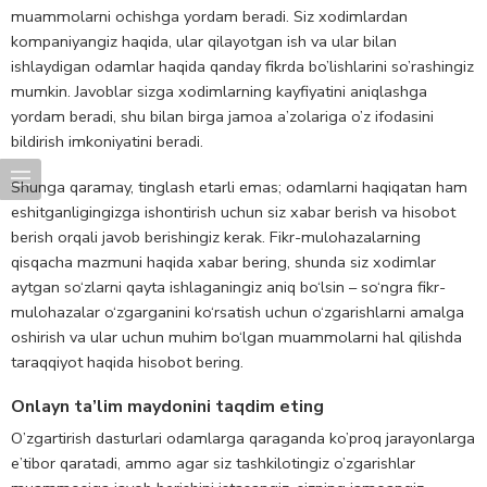
muammolarni ochishga yordam beradi. Siz xodimlardan
kompaniyangiz haqida, ular qilayotgan ish va ular bilan
ishlaydigan odamlar haqida qanday fikrda bo’lishlarini so’rashingiz
mumkin. Javoblar sizga xodimlarning kayfiyatini aniqlashga
yordam beradi, shu bilan birga jamoa a’zolariga o’z ifodasini
bildirish imkoniyatini beradi.
Shunga qaramay, tinglash etarli emas; odamlarni haqiqatan ham
eshitganligingizga ishontirish uchun siz xabar berish va hisobot
berish orqali javob berishingiz kerak. Fikr-mulohazalarning
qisqacha mazmuni haqida xabar bering, shunda siz xodimlar
aytgan so‘zlarni qayta ishlaganingiz aniq bo‘lsin – so‘ngra fikr-
mulohazalar o‘zgarganini ko‘rsatish uchun o‘zgarishlarni amalga
oshirish va ular uchun muhim bo‘lgan muammolarni hal qilishda
taraqqiyot haqida hisobot bering.
Onlayn ta’lim maydonini taqdim eting
O’zgartirish dasturlari odamlarga qaraganda ko’proq jarayonlarga
e’tibor qaratadi, ammo agar siz tashkilotingiz o’zgarishlar