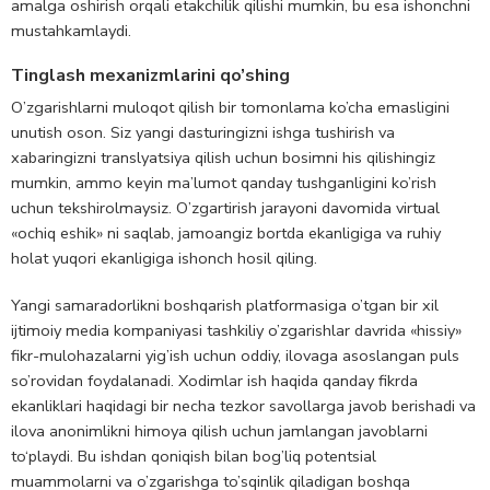
amalga oshirish orqali etakchilik qilishi mumkin, bu esa ishonchni
mustahkamlaydi.
Tinglash mexanizmlarini qo’shing
O’zgarishlarni muloqot qilish bir tomonlama ko’cha emasligini
unutish oson. Siz yangi dasturingizni ishga tushirish va
xabaringizni translyatsiya qilish uchun bosimni his qilishingiz
mumkin, ammo keyin ma’lumot qanday tushganligini ko’rish
uchun tekshirolmaysiz. O’zgartirish jarayoni davomida virtual
«ochiq eshik» ni saqlab, jamoangiz bortda ekanligiga va ruhiy
holat yuqori ekanligiga ishonch hosil qiling.
Yangi samaradorlikni boshqarish platformasiga o’tgan bir xil
ijtimoiy media kompaniyasi tashkiliy o’zgarishlar davrida «hissiy»
fikr-mulohazalarni yig’ish uchun oddiy, ilovaga asoslangan puls
so’rovidan foydalanadi. Xodimlar ish haqida qanday fikrda
ekanliklari haqidagi bir necha tezkor savollarga javob berishadi va
ilova anonimlikni himoya qilish uchun jamlangan javoblarni
to‘playdi. Bu ishdan qoniqish bilan bog’liq potentsial
muammolarni va o’zgarishga to’sqinlik qiladigan boshqa