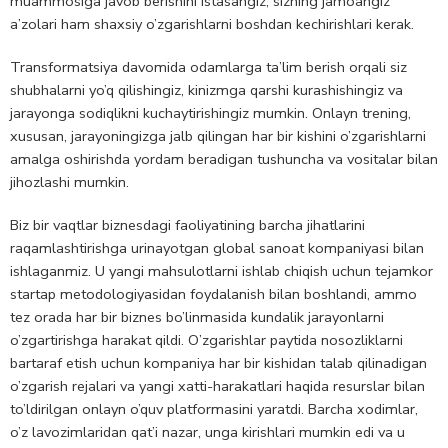
muammosiga javob berishini istasangiz, sizning jamoangiz
a’zolari ham shaxsiy o’zgarishlarni boshdan kechirishlari kerak.
Transformatsiya davomida odamlarga ta’lim berish orqali siz
shubhalarni yo’q qilishingiz, kinizmga qarshi kurashishingiz va
jarayonga sodiqlikni kuchaytirishingiz mumkin. Onlayn trening,
xususan, jarayoningizga jalb qilingan har bir kishini o’zgarishlarni
amalga oshirishda yordam beradigan tushuncha va vositalar bilan
jihozlashi mumkin.
Biz bir vaqtlar biznesdagi faoliyatining barcha jihatlarini
raqamlashtirishga urinayotgan global sanoat kompaniyasi bilan
ishlaganmiz. U yangi mahsulotlarni ishlab chiqish uchun tejamkor
startap metodologiyasidan foydalanish bilan boshlandi, ammo
tez orada har bir biznes bo’linmasida kundalik jarayonlarni
o’zgartirishga harakat qildi. O’zgarishlar paytida nosozliklarni
bartaraf etish uchun kompaniya har bir kishidan talab qilinadigan
o’zgarish rejalari va yangi xatti-harakatlari haqida resurslar bilan
to’ldirilgan onlayn o’quv platformasini yaratdi. Barcha xodimlar,
o’z lavozimlaridan qat’i nazar, unga kirishlari mumkin edi va u