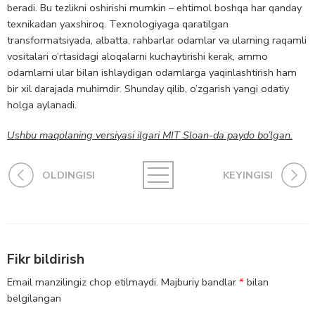
beradi. Bu tezlikni oshirishi mumkin – ehtimol boshqa har qanday
texnikadan yaxshiroq. Texnologiyaga qaratilgan
transformatsiyada, albatta, rahbarlar odamlar va ularning raqamli
vositalari o’rtasidagi aloqalarni kuchaytirishi kerak, ammo
odamlarni ular bilan ishlaydigan odamlarga yaqinlashtirish ham
bir xil darajada muhimdir. Shunday qilib, o’zgarish yangi odatiy
holga aylanadi.
Ushbu maqolaning versiyasi ilgari MIT Sloan-da paydo bo’lgan.
OLDINGISI
KEYINGISI
Fikr bildirish
Email manzilingiz chop etilmaydi.
Majburiy bandlar
*
bilan
belgilangan