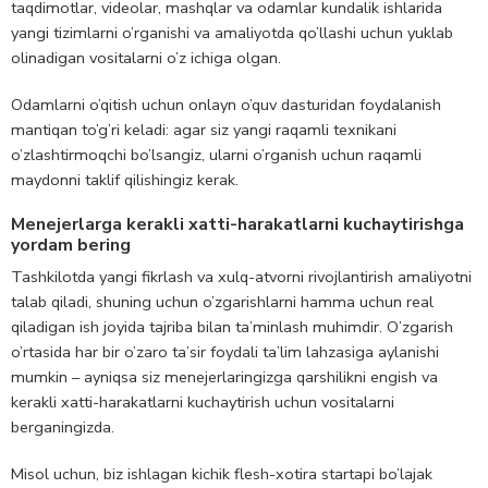
taqdimotlar, videolar, mashqlar va odamlar kundalik ishlarida
yangi tizimlarni o’rganishi va amaliyotda qo’llashi uchun yuklab
olinadigan vositalarni o’z ichiga olgan.
Odamlarni o’qitish uchun onlayn o’quv dasturidan foydalanish
mantiqan to’g’ri keladi: agar siz yangi raqamli texnikani
o’zlashtirmoqchi bo’lsangiz, ularni o’rganish uchun raqamli
maydonni taklif qilishingiz kerak.
Menejerlarga kerakli xatti-harakatlarni kuchaytirishga
yordam bering
Tashkilotda yangi fikrlash va xulq-atvorni rivojlantirish amaliyotni
talab qiladi, shuning uchun o’zgarishlarni hamma uchun real
qiladigan ish joyida tajriba bilan ta’minlash muhimdir. O’zgarish
o’rtasida har bir o’zaro ta’sir foydali ta’lim lahzasiga aylanishi
mumkin – ayniqsa siz menejerlaringizga qarshilikni engish va
kerakli xatti-harakatlarni kuchaytirish uchun vositalarni
berganingizda.
Misol uchun, biz ishlagan kichik flesh-xotira startapi bo’lajak