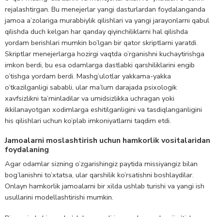
rejalashtirgan. Bu menejerlar yangi dasturlardan foydalanganda
jamoa a’zolariga murabbiylik qilishlari va yangi jarayonlarni qabul
qilishda duch kelgan har qanday qiyinchiliklarni hal qilishda
yordam berishlari mumkin bo’lgan bir qator skriptlarni yaratdi.
Skriptlar menejerlarga hozirgi vaqtda o’rganishni kuchaytirishga
imkon berdi, bu esa odamlarga dastlabki qarshiliklarini engib
o’tishga yordam berdi. Mashg’ulotlar yakkama-yakka
o’tkazilganligi sababli, ular ma’lum darajada psixologik
xavfsizlikni ta’minladilar va umidsizlikka uchragan yoki
ikkilanayotgan xodimlarga eshitilganligini va tasdiqlanganligini
his qilishlari uchun ko’plab imkoniyatlarni taqdim etdi.
Jamoalarni moslashtirish uchun hamkorlik vositalaridan
foydalaning
Agar odamlar sizning o’zgarishingiz paytida missiyangiz bilan
bog’lanishni to’xtatsa, ular qarshilik ko’rsatishni boshlaydilar.
Onlayn hamkorlik jamoalarni bir xilda ushlab turishi va yangi ish
usullarini modellashtirishi mumkin.