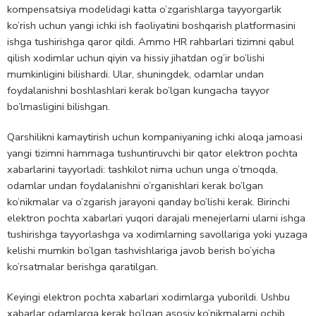
kompensatsiya modelidagi katta o’zgarishlarga tayyorgarlik
ko’rish uchun yangi ichki ish faoliyatini boshqarish platformasini
ishga tushirishga qaror qildi. Ammo HR rahbarlari tizimni qabul
qilish xodimlar uchun qiyin va hissiy jihatdan og’ir bo’lishi
mumkinligini bilishardi. Ular, shuningdek, odamlar undan
foydalanishni boshlashlari kerak bo’lgan kungacha tayyor
bo’lmasligini bilishgan.
Qarshilikni kamaytirish uchun kompaniyaning ichki aloqa jamoasi
yangi tizimni hammaga tushuntiruvchi bir qator elektron pochta
xabarlarini tayyorladi: tashkilot nima uchun unga o’tmoqda,
odamlar undan foydalanishni o’rganishlari kerak bo’lgan
ko’nikmalar va o’zgarish jarayoni qanday bo’lishi kerak. Birinchi
elektron pochta xabarlari yuqori darajali menejerlarni ularni ishga
tushirishga tayyorlashga va xodimlarning savollariga yoki yuzaga
kelishi mumkin bo’lgan tashvishlariga javob berish bo’yicha
ko’rsatmalar berishga qaratilgan.
Keyingi elektron pochta xabarlari xodimlarga yuborildi. Ushbu
xabarlar odamlarga kerak bo’lgan asosiy ko’nikmalarni ochib