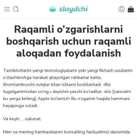
Raqamli o’zgarishlarni
boshqarish uchun raqamli
aloqadan foydalanish
Tashkilotlarini yangi texnologiyalarni yoki yangi fikrlash usullarini
o’zlashtirishga harakat qilayotgan rahbarlar katta,
ilhomlantiruvchi nutqlar bilan ishlarni boshlashadi. «Biz
tugatganimizdan so’ng,» deyishni yaxshi ko’radilar, «biz [sanoatni
bu yerga kiriting] Apple bo’lamiz!» Bu o’zgarish haqida hammani
hayajonga soladi.
Va keyin … sukunat.
Men va mening hamkasblarim konsalting faoliyatimiz davomida