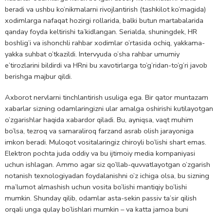
beradi va ushbu ko’nikmalarni rivojlantirish (tashkilot ko’magida)
xodimlarga nafaqat hozirgi rollarida, balki butun martabalarida
qanday foyda keltirishi ta’kidlangan. Serialda, shuningdek, HR
boshlig’i va ishonchli rahbar xodimlar o’rtasida ochiq, yakkama-
yakka suhbat o’tkazildi. Intervyuda o’sha rahbar umumiy
e’tirozlarini bildirdi va HRni bu xavotirlarga to’g’ridan-to’g’ri javob
berishga majbur qildi.
Axborot nervlarni tinchlantirish usuliga ega. Bir qator muntazam
xabarlar sizning odamlaringizni ular amalga oshirishi kutilayotgan
o’zgarishlar haqida xabardor qiladi. Bu, ayniqsa, vaqt muhim
bo’lsa, tezroq va samaraliroq farzand asrab olish jarayoniga
imkon beradi. Muloqot vositalaringiz chiroyli bo’lishi shart emas.
Elektron pochta juda oddiy va bu ijtimoiy media kompaniyasi
uchun ishlagan. Ammo agar siz qo’llab-quvvatlayotgan o’zgarish
notanish texnologiyadan foydalanishni o’z ichiga olsa, bu sizning
ma’lumot almashish uchun vosita bo’lishi mantiqiy bo’lishi
mumkin. Shunday qilib, odamlar asta-sekin passiv ta’sir qilish
orqali unga qulay bo’lishlari mumkin – va katta jamoa buni