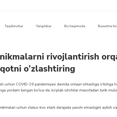
Taqdimotlar
Yangiliklar
Biz haqimizda
Buyurtma be
ikmalarni rivojlantirish orq
qotni o’zlashtiring
qilish uchun COVID-19 pandemiyasi davrida onlayn ishlashga o’tishga h
ashga yordam bergan bo’lsa-da, ko’plab ishchilar masofadan turib mulo
ikmalari uchun status-kvo etarli darajada yaxshi emasligini aytish xa