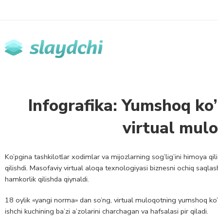
Infografika: Yumshoq ko’n
virtual mulo
Ko’pgina tashkilotlar xodimlar va mijozlarning sog’lig’ini himoya 
qilishdi. Masofaviy virtual aloqa texnologiyasi biznesni ochiq saql
hamkorlik qilishda qiynaldi.
18 oylik «yangi norma» dan so’ng, virtual muloqotning yumshoq ko’n
ishchi kuchining ba’zi a’zolarini charchagan va hafsalasi pir qiladi.