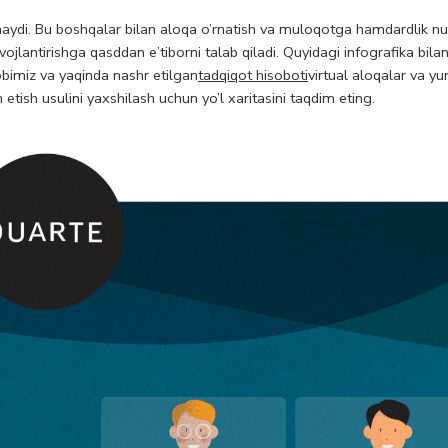
aydi. Bu boshqalar bilan aloqa o’rnatish va muloqotga hamdardlik nu
lantirishga qasddan e’tiborni talab qiladi. Quyidagi infografika bilan
obimiz va yaqinda nashr etilgan
tadqiqot hisoboti
virtual aloqalar va 
 etish usulini yaxshilash uchun yo’l xaritasini taqdim eting.