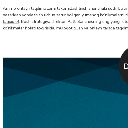
Ammo onlayn taqdimotlarni takomillashtirish shunchaki sodir bo’lm
nazaridan yondashish uchun zarur bo’lgan yumshoq ko’nikmalarni rivoj
taqdimot
, Bosh strategiya direktori Patti Sanchesning eng yangi kit
ko’nikmalar holati to’g’risida, muloqot qilish va onlayn tarzda taqdim