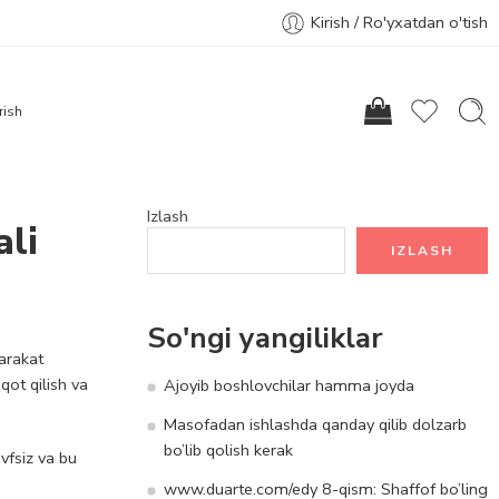
Kirish / Ro'yxatdan o'tish
rish
Izlash
ali
IZLASH
So'ngi yangiliklar
arakat
qot qilish va
Ajoyib boshlovchilar hamma joyda
Masofadan ishlashda qanday qilib dolzarb
bo’lib qolish kerak
vfsiz va bu
www.duarte.com/edy 8-qism: Shaffof bo’ling