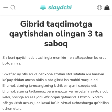
Gibrid taqdimotga
qaytishdan olingan 3 ta
saboq
Siz buni qaytish deb atashingiz mumkin – biz allaqachon bu erda
bo’lganmiz.
Shkaflar uy ofislari va oshxona stollari stol sifatida ikki baravar
ko’payishidan ancha oldin bizda gibrid ish muhiti mavjud edi.
Ehtimol, sizning jamoangizning kichik bir qismi uzoqda edi.
Ehtimol, sizning tadbiringiz ba’zi mijozlar va mijozlarni saytga olib
keldi, boshqalari esa jonli efir orqali qatnashdi. Ehtimol, xodim
ofisga kirish uchun juda kasal bo’lib, virtual uchrashuvga qo’shilish
uchun etarli.