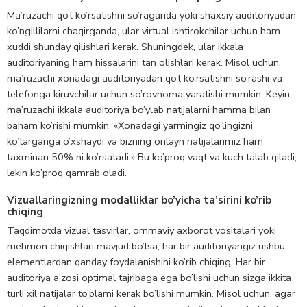
Ma’ruzachi qo’l ko’rsatishni so’raganda yoki shaxsiy auditoriyadan
ko’ngillilarni chaqirganda, ular virtual ishtirokchilar uchun ham
xuddi shunday qilishlari kerak. Shuningdek, ular ikkala
auditoriyaning ham hissalarini tan olishlari kerak. Misol uchun,
ma’ruzachi xonadagi auditoriyadan qo’l ko’rsatishni so’rashi va
telefonga kiruvchilar uchun so’rovnoma yaratishi mumkin. Keyin
ma’ruzachi ikkala auditoriya bo’ylab natijalarni hamma bilan
baham ko’rishi mumkin. «Xonadagi yarmingiz qo’lingizni
ko’targanga o’xshaydi va bizning onlayn natijalarimiz ham
taxminan 50% ni ko’rsatadi.» Bu ko’proq vaqt va kuch talab qiladi,
lekin ko’proq qamrab oladi.
Vizuallaringizning modalliklar bo’yicha ta’sirini ko’rib
chiqing
Taqdimotda vizual tasvirlar, ommaviy axborot vositalari yoki
mehmon chiqishlari mavjud bo’lsa, har bir auditoriyangiz ushbu
elementlardan qanday foydalanishini ko’rib chiqing. Har bir
auditoriya a’zosi optimal tajribaga ega bo’lishi uchun sizga ikkita
turli xil natijalar to’plami kerak bo’lishi mumkin. Misol uchun, agar