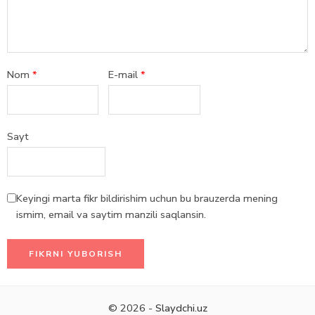
Nom
*
E-mail
*
Sayt
Keyingi marta fikr bildirishim uchun bu brauzerda mening
ismim, email va saytim manzili saqlansin.
© 2026 -
Slaydchi.uz