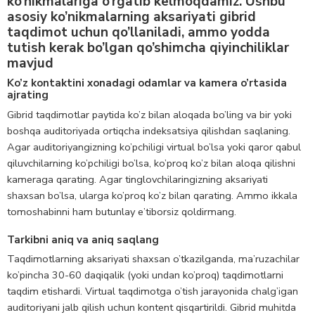
ko’nikmalariga o’rgatib kelmoqdamiz. Ushbu
asosiy ko’nikmalarning aksariyati gibrid
taqdimot uchun qo’llaniladi, ammo yodda
tutish kerak bo’lgan qo’shimcha qiyinchiliklar
mavjud
Ko’z kontaktini xonadagi odamlar va kamera o’rtasida
ajrating
Gibrid taqdimotlar paytida ko’z bilan aloqada bo’ling va bir yoki
boshqa auditoriyada ortiqcha indeksatsiya qilishdan saqlaning.
Agar auditoriyangizning ko’pchiligi virtual bo’lsa yoki qaror qabul
qiluvchilarning ko’pchiligi bo’lsa, ko’proq ko’z bilan aloqa qilishni
kameraga qarating. Agar tinglovchilaringizning aksariyati
shaxsan bo’lsa, ularga ko’proq ko’z bilan qarating. Ammo ikkala
tomoshabinni ham butunlay e’tiborsiz qoldirmang.
Tarkibni aniq va aniq saqlang
Taqdimotlarning aksariyati shaxsan o’tkazilganda, ma’ruzachilar
ko’pincha 30-60 daqiqalik (yoki undan ko’proq) taqdimotlarni
taqdim etishardi. Virtual taqdimotga o’tish jarayonida chalg’igan
auditoriyani jalb qilish uchun kontent qisqartirildi. Gibrid muhitda