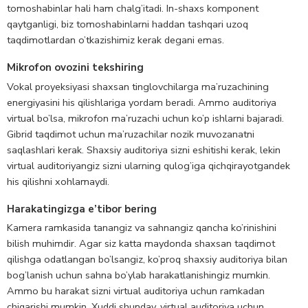
tomoshabinlar hali ham chalg’itadi. In-shaxs komponent
qaytganligi, biz tomoshabinlarni haddan tashqari uzoq
taqdimotlardan o’tkazishimiz kerak degani emas.
Mikrofon ovozini tekshiring
Vokal proyeksiyasi shaxsan tinglovchilarga ma’ruzachining
energiyasini his qilishlariga yordam beradi. Ammo auditoriya
virtual bo’lsa, mikrofon ma’ruzachi uchun ko’p ishlarni bajaradi.
Gibrid taqdimot uchun ma’ruzachilar nozik muvozanatni
saqlashlari kerak. Shaxsiy auditoriya sizni eshitishi kerak, lekin
virtual auditoriyangiz sizni ularning qulog’iga qichqirayotgandek
his qilishni xohlamaydi.
Harakatingizga e’tibor bering
Kamera ramkasida tanangiz va sahnangiz qancha ko’rinishini
bilish muhimdir. Agar siz katta maydonda shaxsan taqdimot
qilishga odatlangan bo’lsangiz, ko’proq shaxsiy auditoriya bilan
bog’lanish uchun sahna bo’ylab harakatlanishingiz mumkin.
Ammo bu harakat sizni virtual auditoriya uchun ramkadan
chiqarishi mumkin. Xuddi shunday, virtual auditoriya uchun