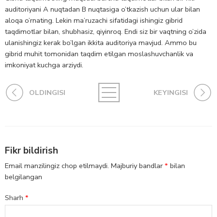
auditoriyani A nuqtadan B nuqtasiga o’tkazish uchun ular bilan
aloqa o’rnating. Lekin ma’ruzachi sifatidagi ishingiz gibrid
taqdimotlar bilan, shubhasiz, qiyinroq. Endi siz bir vaqtning o’zida
ulanishingiz kerak bo’lgan ikkita auditoriya mavjud. Ammo bu
gibrid muhit tomonidan taqdim etilgan moslashuvchanlik va
imkoniyat kuchga arziydi.
OLDINGISI
KEYINGISI
Fikr bildirish
Email manzilingiz chop etilmaydi.
Majburiy bandlar
*
bilan
belgilangan
Sharh
*