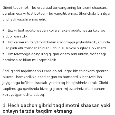
Gibrid taqdimot – bu erda auditoriyangizning bir qismi shaxsan,
ba’zilari esa virtual bo’ladi – bu yangilik emas. Shunchaki, biz ilgari
unchalik yaxshi emas edik:
Biz virtual auditoriyadan ko’ra shaxsiy auditoriyaga ko’proq
e’tibor qaratdik
Biz kamerani taqdimotchidan uzoqroqqa joylashtirdik, shunda
ular jonli efir tomoshabinlari uchun suzuvchi nuqtaga o’xshardi.
Biz telefonga qo’ng’iroq qilgan odamlarni unutib, xonadagi
hamkasblar bilan muloqot qildik
Endi gibrid taqdimot shu erda qoladi, agar biz chinakam qamrab
oluvchi, hamkorlikka asoslangan va hamdardlik beruvchi ish
joyiga ega bo’lishni istasak, yaxshiroq ish qilishimiz kerak. Gibrid
taqdimotga qaytishda bizning ijrochi mijozlarimiz bilan baham
ko’rayotgan uchta saboq:
1. Hech qachon gibrid taqdimotni shaxsan yoki
onlayn tarzda taqdim etmang