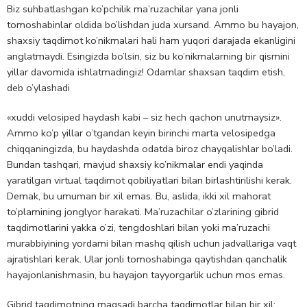
Biz suhbatlashgan ko’pchilik ma’ruzachilar yana jonli
tomoshabinlar oldida bo’lishdan juda xursand. Ammo bu hayajon,
shaxsiy taqdimot ko’nikmalari hali ham yuqori darajada ekanligini
anglatmaydi. Esingizda bo’lsin, siz bu ko’nikmalarning bir qismini
yillar davomida ishlatmadingiz! Odamlar shaxsan taqdim etish,
deb o’ylashadi
«xuddi velosiped haydash kabi – siz hech qachon unutmaysiz».
Ammo ko’p yillar o’tgandan keyin birinchi marta velosipedga
chiqqaningizda, bu haydashda odatda biroz chayqalishlar bo’ladi.
Bundan tashqari, mavjud shaxsiy ko’nikmalar endi yaqinda
yaratilgan virtual taqdimot qobiliyatlari bilan birlashtirilishi kerak.
Demak, bu umuman bir xil emas. Bu, aslida, ikki xil mahorat
to’plamining jonglyor harakati. Ma’ruzachilar o’zlarining gibrid
taqdimotlarini yakka o’zi, tengdoshlari bilan yoki ma’ruzachi
murabbiyining yordami bilan mashq qilish uchun jadvallariga vaqt
ajratishlari kerak. Ular jonli tomoshabinga qaytishdan qanchalik
hayajonlanishmasin, bu hayajon tayyorgarlik uchun mos emas.
Gibrid taqdimotning maqsadi barcha taqdimotlar bilan bir xil: