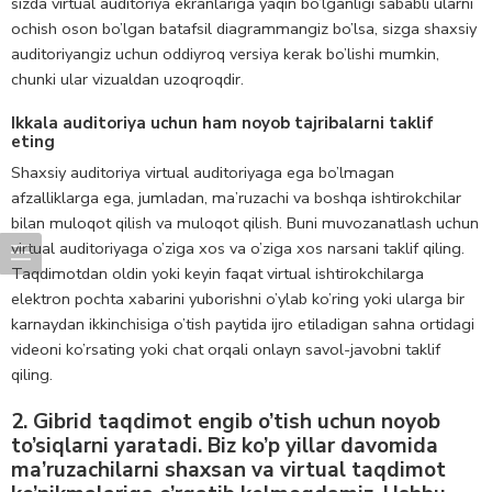
sizda virtual auditoriya ekranlariga yaqin bo’lganligi sababli ularni
ochish oson bo’lgan batafsil diagrammangiz bo’lsa, sizga shaxsiy
auditoriyangiz uchun oddiyroq versiya kerak bo’lishi mumkin,
chunki ular vizualdan uzoqroqdir.
Ikkala auditoriya uchun ham noyob tajribalarni taklif
eting
Shaxsiy auditoriya virtual auditoriyaga ega bo’lmagan
afzalliklarga ega, jumladan, ma’ruzachi va boshqa ishtirokchilar
bilan muloqot qilish va muloqot qilish. Buni muvozanatlash uchun
virtual auditoriyaga o’ziga xos va o’ziga xos narsani taklif qiling.
Taqdimotdan oldin yoki keyin faqat virtual ishtirokchilarga
elektron pochta xabarini yuborishni o’ylab ko’ring yoki ularga bir
karnaydan ikkinchisiga o’tish paytida ijro etiladigan sahna ortidagi
videoni ko’rsating yoki chat orqali onlayn savol-javobni taklif
qiling.
2. Gibrid taqdimot engib o’tish uchun noyob
to’siqlarni yaratadi. Biz ko’p yillar davomida
ma’ruzachilarni shaxsan va virtual taqdimot