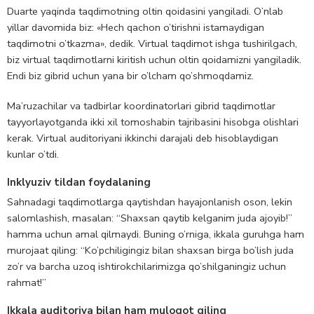
Duarte yaqinda taqdimotning oltin qoidasini yangiladi. O’nlab
yillar davomida biz: «Hech qachon o’tirishni istamaydigan
taqdimotni o’tkazma», dedik. Virtual taqdimot ishga tushirilgach,
biz virtual taqdimotlarni kiritish uchun oltin qoidamizni yangiladik.
Endi biz gibrid uchun yana bir o’lcham qo’shmoqdamiz.
Ma’ruzachilar va tadbirlar koordinatorlari gibrid taqdimotlar
tayyorlayotganda ikki xil tomoshabin tajribasini hisobga olishlari
kerak. Virtual auditoriyani ikkinchi darajali deb hisoblaydigan
kunlar o’tdi.
Inklyuziv tildan foydalaning
Sahnadagi taqdimotlarga qaytishdan hayajonlanish oson, lekin
salomlashish, masalan: “Shaxsan qaytib kelganim juda ajoyib!”
hamma uchun amal qilmaydi. Buning o’rniga, ikkala guruhga ham
murojaat qiling: “Ko’pchiligingiz bilan shaxsan birga bo’lish juda
zo’r va barcha uzoq ishtirokchilarimizga qo’shilganingiz uchun
rahmat!”
Ikkala auditoriya bilan ham muloqot qiling