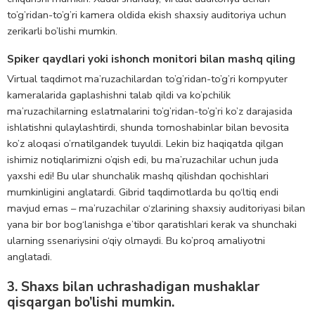
to’g’ridan-to’g’ri kamera oldida ekish shaxsiy auditoriya uchun
zerikarli bo’lishi mumkin.
Spiker qaydlari yoki ishonch monitori bilan mashq qiling
Virtual taqdimot ma’ruzachilardan to’g’ridan-to’g’ri kompyuter
kameralarida gaplashishni talab qildi va ko’pchilik
ma’ruzachilarning eslatmalarini to’g’ridan-to’g’ri ko’z darajasida
ishlatishni qulaylashtirdi, shunda tomoshabinlar bilan bevosita
ko’z aloqasi o’rnatilgandek tuyuldi. Lekin biz haqiqatda qilgan
ishimiz notiqlarimizni o’qish edi, bu ma’ruzachilar uchun juda
yaxshi edi! Bu ular shunchalik mashq qilishdan qochishlari
mumkinligini anglatardi. Gibrid taqdimotlarda bu qo‘ltiq endi
mavjud emas – ma’ruzachilar o‘zlarining shaxsiy auditoriyasi bilan
yana bir bor bog‘lanishga e’tibor qaratishlari kerak va shunchaki
ularning ssenariysini o‘qiy olmaydi. Bu ko’proq amaliyotni
anglatadi.
3. Shaxs bilan uchrashadigan mushaklar
qisqargan bo’lishi mumkin.