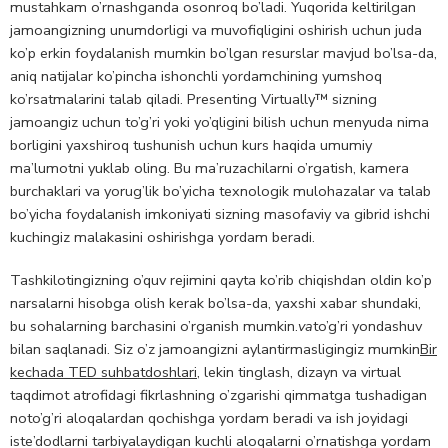
mustahkam o’rnashganda osonroq bo’ladi. Yuqorida keltirilgan
jamoangizning unumdorligi va muvofiqligini oshirish uchun juda
ko’p erkin foydalanish mumkin bo’lgan resurslar mavjud bo’lsa-da,
aniq natijalar ko’pincha ishonchli yordamchining yumshoq
ko’rsatmalarini talab qiladi. Presenting Virtually™ sizning
jamoangiz uchun to’g’ri yoki yo’qligini bilish uchun menyuda nima
borligini yaxshiroq tushunish uchun kurs haqida umumiy
ma’lumotni yuklab oling. Bu ma’ruzachilarni o’rgatish, kamera
burchaklari va yorug’lik bo’yicha texnologik mulohazalar va talab
bo’yicha foydalanish imkoniyati sizning masofaviy va gibrid ishchi
kuchingiz malakasini oshirishga yordam beradi.
Tashkilotingizning o’quv rejimini qayta ko’rib chiqishdan oldin ko’p
narsalarni hisobga olish kerak bo’lsa-da, yaxshi xabar shundaki,
bu sohalarning barchasini o’rganish mumkin.
va
to’g’ri yondashuv
bilan saqlanadi. Siz o’z jamoangizni aylantirmasligingiz mumkin
Bir
kechada TED suhbatdoshlari
, lekin tinglash, dizayn va virtual
taqdimot atrofidagi fikrlashning o’zgarishi qimmatga tushadigan
noto’g’ri aloqalardan qochishga yordam beradi va ish joyidagi
iste’dodlarni tarbiyalaydigan kuchli aloqalarni o’rnatishga yordam