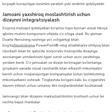
ko’payib borayotgan kesimini yaratish yoki sindirish qobiliyatidir.
Jamoani yaxshiroq moslashtirish uchun
dizaynni integratsiyalash
Ko’proq muloqot qobiliyatlari bo’yicha o’quv kurslari vizual hikoya
qilishni muhim komponent sifatida o’z ichiga oladi. Bu qisman
Duarte Nensining nashriga yo’l ochganligi bilan
bog’liq
Slayd:ologiya
PowerPoint®-ning afzalliklarini ishtiyoq bilan
isbotlash bilan bir qatorda, korporativ muloqotda dizaynga
asoslangan yondashuvni ilgari surish uchun asos yaratishga
yordam berdi. O’z jamoalari va dizayn bo’lmagan bo’limlariga
g’oyalarni yanada vizual ravshanlik bilan etkazish imkoniyatini
berish uchun rivojlanayotgan kompaniyalar butun tashkilotning
imkoniyatlarini oshiradi. Tinglashda bo’lgani kabi, bu o’zgarishni
davom ettirish uchun umumiy tilni rivojlantirishdan boshlanadi.
Jamoangiz bilan dizaynni markazlashtirishni boshlash uchun bir
nechta bepul manbalar: