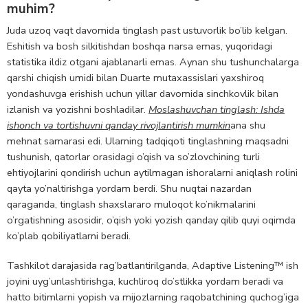
muhim?
Juda uzoq vaqt davomida tinglash past ustuvorlik bo’lib kelgan.
Eshitish va bosh silkitishdan boshqa narsa emas, yuqoridagi
statistika ildiz otgani ajablanarli emas. Aynan shu tushunchalarga
qarshi chiqish umidi bilan Duarte mutaxassislari yaxshiroq
yondashuvga erishish uchun yillar davomida sinchkovlik bilan
izlanish va yozishni boshladilar.
Moslashuvchan tinglash: Ishda
ishonch va tortishuvni qanday rivojlantirish mumkin
ana shu
mehnat samarasi edi. Ularning tadqiqoti tinglashning maqsadni
tushunish, qatorlar orasidagi o’qish va so’zlovchining turli
ehtiyojlarini qondirish uchun aytilmagan ishoralarni aniqlash rolini
qayta yo’naltirishga yordam berdi. Shu nuqtai nazardan
qaraganda, tinglash shaxslararo muloqot ko’nikmalarini
o’rgatishning asosidir, o’qish yoki yozish qanday qilib quyi oqimda
ko’plab qobiliyatlarni beradi.
Tashkilot darajasida rag’batlantirilganda, Adaptive Listening™ ish
joyini uyg’unlashtirishga, kuchliroq do’stlikka yordam beradi va
hatto bitimlarni yopish va mijozlarning raqobatchining quchog’iga