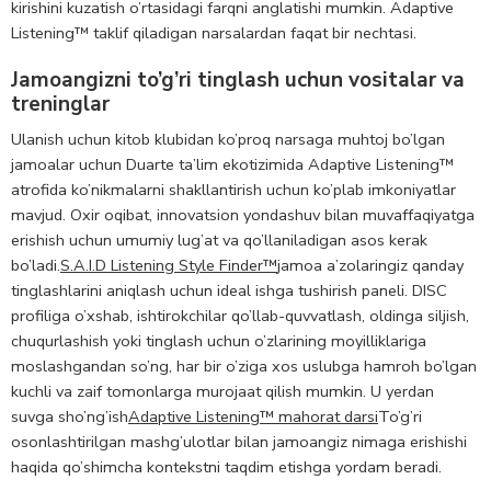
kirishini kuzatish o’rtasidagi farqni anglatishi mumkin. Adaptive
Listening™ taklif qiladigan narsalardan faqat bir nechtasi.
Jamoangizni to’g’ri tinglash uchun vositalar va
treninglar
Ulanish uchun kitob klubidan ko’proq narsaga muhtoj bo’lgan
jamoalar uchun Duarte ta’lim ekotizimida Adaptive Listening™
atrofida ko’nikmalarni shakllantirish uchun ko’plab imkoniyatlar
mavjud. Oxir oqibat, innovatsion yondashuv bilan muvaffaqiyatga
erishish uchun umumiy lug’at va qo’llaniladigan asos kerak
bo’ladi.
S.A.I.D Listening Style Finder™
jamoa a’zolaringiz qanday
tinglashlarini aniqlash uchun ideal ishga tushirish paneli. DISC
profiliga o’xshab, ishtirokchilar qo’llab-quvvatlash, oldinga siljish,
chuqurlashish yoki tinglash uchun o’zlarining moyilliklariga
moslashgandan so’ng, har bir o’ziga xos uslubga hamroh bo’lgan
kuchli va zaif tomonlarga murojaat qilish mumkin. U yerdan
suvga sho’ng’ish
Adaptive Listening™ mahorat darsi
To’g’ri
osonlashtirilgan mashg’ulotlar bilan jamoangiz nimaga erishishi
haqida qo’shimcha kontekstni taqdim etishga yordam beradi.