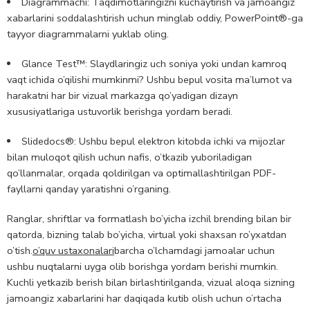
Diagrammachi
: Taqdimotlaringizni kuchaytirish va jamoangiz
xabarlarini soddalashtirish uchun minglab oddiy, PowerPoint®-ga
tayyor diagrammalarni yuklab oling.
Glance Test™
: Slaydlaringiz uch soniya yoki undan kamroq
vaqt ichida o’qilishi mumkinmi? Ushbu bepul vosita ma’lumot va
harakatni har bir vizual markazga qo’yadigan dizayn
xususiyatlariga ustuvorlik berishga yordam beradi.
Slidedocs®
: Ushbu bepul elektron kitobda ichki va mijozlar
bilan muloqot qilish uchun nafis, o’tkazib yuboriladigan
qo’llanmalar, orqada qoldirilgan va optimallashtirilgan PDF-
fayllarni qanday yaratishni o’rganing.
Ranglar, shriftlar va formatlash bo’yicha izchil brending bilan bir
qatorda, bizning talab bo’yicha, virtual yoki shaxsan ro’yxatdan
o’tish.
o’quv ustaxonalari
barcha o’lchamdagi jamoalar uchun
ushbu nuqtalarni uyga olib borishga yordam berishi mumkin.
Kuchli yetkazib berish bilan birlashtirilganda, vizual aloqa sizning
jamoangiz xabarlarini har daqiqada kutib olish uchun o’rtacha