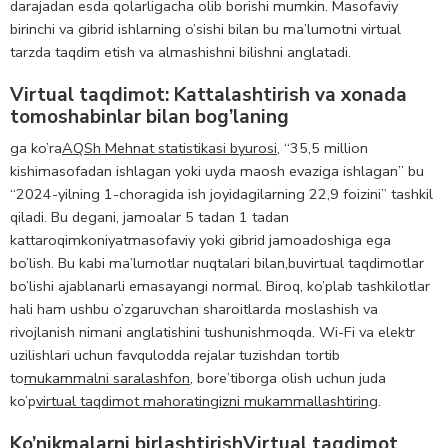
darajadan esda qolarligacha olib borishi mumkin. Masofaviy
birinchi va gibrid ishlarning o’sishi bilan bu ma’lumotni virtual
tarzda taqdim etish va almashishni bilishni anglatadi.
Virtual taqdimot: Kattalashtirish va xonada
tomoshabinlar bilan bog’laning
ga ko’ra
AQSh Mehnat statistikasi byurosi
, “
35,5 million
kishi
masofadan ishlagan yoki uyda maosh evaziga ishlagan” bu
“2024-yilning 1-choragida ish joyidagilarning 22,9 foizini” tashkil
qiladi. Bu degani, jamoalar 5 tadan 1 tadan
kattaroq
imkoniyat
masofaviy yoki gibrid jamoadoshiga ega
bo’lish. Bu kabi ma’lumotlar nuqtalari bilan,
bu
virtual taqdimotlar
bo’lishi ajablanarli emas
a
yangi normal. Biroq, ko’plab tashkilotlar
hali ham ushbu o’zgaruvchan sharoitlarda moslashish va
rivojlanish nimani anglatishini tushunishmoqda. Wi-Fi va elektr
uzilishlari uchun favqulodda rejalar tuzishdan tortib
to
mukammalni saralash
fon
,
bor
e’tiborga olish uchun juda
ko’p
virtual taqdimot mahoratingizni mukammallashtiring
.
Ko’nikmalarni birlashtirish
Virtual taqdimot