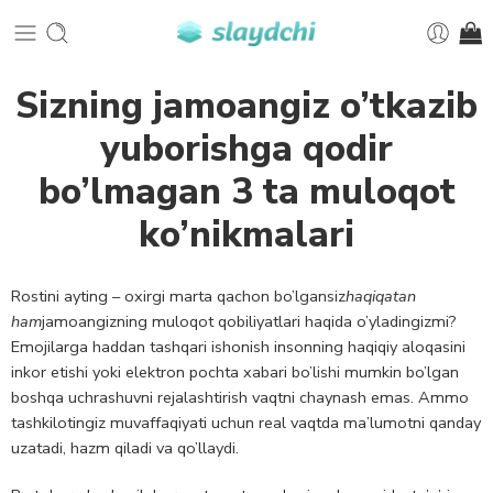
Sizning jamoangiz o’tkazib
yuborishga qodir
bo’lmagan 3 ta muloqot
ko’nikmalari
Rostini ayting – oxirgi marta qachon bo’lgansiz
haqiqatan
ham
jamoangizning muloqot qobiliyatlari haqida o’yladingizmi?
Emojilarga haddan tashqari ishonish insonning haqiqiy aloqasini
inkor etishi yoki elektron pochta xabari bo’lishi mumkin bo’lgan
boshqa uchrashuvni rejalashtirish vaqtni chaynash emas. Ammo
tashkilotingiz muvaffaqiyati uchun real vaqtda ma’lumotni qanday
uzatadi, hazm qiladi va qo’llaydi.