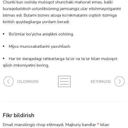
Chunki kun oxirida muloqot shunchaki mahorat emas, balki
bu
raqobatdosh ustunlik
sizning jamoangiz ular etishmayotganini
bilmas edi. Bularni biznes aloqa ko’nikmalarini o’qitish tizimiga
kiritish quyidagilarga yordam beradi:
Bo’limlar bo’yicha aniqlikni oshiring.
Mijoz munosabatlarini yaxshilash.
Har bir darajadagi rahbarlarga ta’sir va ta’sir bilan muloqot
qilish imkoniyatini bering.
OLDINGISI
KEYINGISI
Fikr bildirish
Email manzilingiz chop etilmaydi.
Majburiy bandlar
*
bilan