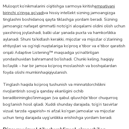
Muloqot ko’nikmalarini o’qitishga sarmoya kiritish
empatiyani
birinchi o’ringa qo’yadi
va hissiy intellekt sizning jamoangizga
tinglashni boshidanoq qayta tiklashga yordam beradi. Sizning
jamoangiz nafaqat qimmatli noto’g’ri aloqalarni oldini olish uchun
yaxshiroq joylashadi, balki ular yanada puxta va hamkorlikka
aylanadi. Shuni ta’kidlash kerakki, mijozlar va mijozlar o’zlarining
ehtiyojlari va og’riqli nuqtalariga ko’proq e’tibor va e’tibor qaratish
orqali Adaptive Listening™ maqsadga yo’naltirilgan
yondashuvidan bahramand bo’lishadi. Chunki keling, haqiqiy
bo’laylik – har bir jamoa ko’proq moslashish va boshqalardan
foyda olishi mumkin
haqiqiy
ulanish.
Tinglash haqida ko’proq tushunish va minnatdorchilikni
rivojlantirish sovg’a qanday ekanligini ochib
beradi
birining
bo’linmagan (va qabul qiluvchi)
e’tibor
chuqurroq
bog‘lanish hosil qiladi
.
Xuddi shunday darajada, to’g’ri tasvirlar
vizual tarzda «gapirish» ni afzal ko’rgan jamoalar va mijozlar
uchun teng darajada uyg’unlikka erishishga yordam beradi.