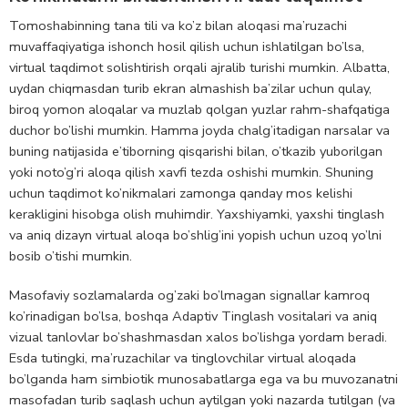
Tomoshabinning tana tili va ko’z bilan aloqasi ma’ruzachi
muvaffaqiyatiga ishonch hosil qilish uchun ishlatilgan bo’lsa,
virtual taqdimot solishtirish orqali ajralib turishi mumkin. Albatta,
uydan chiqmasdan turib ekran almashish ba’zilar uchun qulay,
biroq yomon aloqalar va muzlab qolgan yuzlar rahm-shafqatiga
duchor bo’lishi mumkin. Hamma joyda chalg’itadigan narsalar va
buning natijasida e’tiborning qisqarishi bilan, o’tkazib yuborilgan
yoki noto’g’ri aloqa qilish xavfi tezda oshishi mumkin. Shuning
uchun taqdimot ko’nikmalari zamonga qanday mos kelishi
kerakligini hisobga olish muhimdir. Yaxshiyamki, yaxshi tinglash
va aniq dizayn virtual aloqa bo’shlig’ini yopish uchun uzoq yo’lni
bosib o’tishi mumkin.
Masofaviy sozlamalarda og’zaki bo’lmagan signallar kamroq
ko’rinadigan bo’lsa, boshqa Adaptiv Tinglash vositalari va aniq
vizual tanlovlar bo’shashmasdan xalos bo’lishga yordam beradi.
Esda tutingki, ma’ruzachilar va tinglovchilar virtual aloqada
bo’lganda ham simbiotik munosabatlarga ega va bu muvozanatni
masofadan turib saqlash uchun aytilgan yoki nazarda tutilgan (va