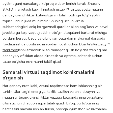
aytilmagan) narsalarga ko’proq e’tibor berish kerak. Shaxsiy
S.A.I.D.ni aniqlash kabi. Tinglash uslubi™, virtual sozlamalarni
qanday qiyinchiliklar kutayotganini bilish oldinga to’g’ri yo’lni
topish uchun juda muhimdir. Shuning uchun virtual
suhbatlaringizni aniq ko’rgazmali qurollar bilan bog’lash va savol-
javoblarga ko’p vaqt ajratish noto’g’ri aloqalarni bartaraf etishga
yordam beradi. Uzoq va gibrid jamoalardan maksimal darajada
foydalanishda qo’shimcha yordam olish uchun Duarte’s
Virtually™
taqdimoti
Ishbilarmonlik bilan muloqot qilish bo’yicha trening har
qanday uy ofisidan aloqa o’rnatish va optimallashtirish uchun
talab bo’yicha echimlarni taklif qiladi.
Samarali virtual taqdimot ko’nikmalarini
o’rganish
Har qanday nutq kabi, virtual taqdimotlar ham ishlashning bir
turidir. Ular to’g’ri energiya, tezlik, tuzilish va aniq dizaynni va
muqarrar texnik qiyinchiliklar yuzaga kelganda improvizatsiya
qilish uchun chaqqon aqlni talab qiladi. Biroq, bu to’plarning
barchasini havoda ushlab turish, boshqa «yumshoq ko’nikmalar»