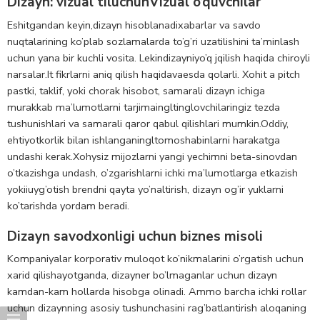
Dizayn: vizual til
uchun
Vizual o’quvchilar
Eshitgandan keyin,
dizayn hisoblanadi
xabarlar va savdo
nuqtalarining ko’plab sozlamalarda to’g’ri uzatilishini ta’minlash
uchun yana bir kuchli vosita.
Lekin
dizayn
i
yo’q
j
qilish haqida
chiroyli
narsalar.
I
t
fikrlarni aniq qilish haqida
va
esda qolarli. Xoh
i
t
a pitch
pastki, taklif, yoki chorak hisobot, samarali dizayn ichiga
murakkab ma’lumotlarni tarjima
ingl
tinglovchilaringiz tezda
tushunishlari va samarali qaror qabul qilishlari mumkin.
Oddiy,
ehtiyotkorlik bilan ishlangan
ingl
tomoshabinlarni harakatga
undashi kerak.
Xoh
y
siz
mijozlarni yangi yechimni beta-sinovdan
o’tkazishga undash, o’zgarishlarni ichki ma’lumotlarga etkazish
yoki
i
uyg’otish
brendni qayta yo’naltirish, dizayn og’ir yuklarni
ko’tarishda yordam beradi.
Dizayn savodxonligi uchun biznes misoli
Kompaniyalar korporativ muloqot ko’nikmalarini o’rgatish uchun
xarid qilishayotganda, dizayner bo’lmaganlar uchun dizayn
kamdan-kam hollarda hisobga olinadi. Ammo barcha ichki rollar
uchun dizaynning asosiy tushunchasini rag’batlantirish aloqaning