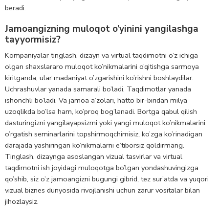
beradi.
Jamoangizning muloqot o’yinini yangilashga
tayyormisiz?
Kompaniyalar tinglash, dizayn va virtual taqdimotni o’z ichiga
olgan shaxslararo muloqot ko’nikmalarini o’qitishga sarmoya
kiritganda, ular madaniyat o’zgarishini ko’rishni boshlaydilar.
Uchrashuvlar yanada samarali bo’ladi. Taqdimotlar yanada
ishonchli bo’ladi. Va jamoa a’zolari, hatto bir-biridan milya
uzoqlikda bo’lsa ham, ko’proq bog’lanadi.
Bortga qabul qilish
dasturingizni yangilayapsizmi yoki yangi muloqot ko’nikmalarini
o’rgatish seminarlarini topshirmoqchimisiz, ko’zga ko’rinadigan
darajada yashiringan ko’nikmalarni e’tiborsiz qoldirmang.
Tinglash, dizaynga asoslangan vizual tasvirlar va virtual
taqdimotni ish joyidagi muloqotga bo’lgan yondashuvingizga
qo’shib, siz o’z jamoangizni bugungi gibrid, tez sur’atda va yuqori
vizual biznes dunyosida rivojlanishi uchun zarur vositalar bilan
jihozlaysiz.