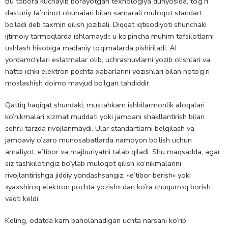
Bu tobora kuchayib borayotgan texnologiya dunyosida, to’g’ri
dasturiy ta’minot obunalari bilan samarali muloqot standart
bo’ladi deb taxmin qilish jozibali. Diqqat iqtisodiyoti shunchaki
ijtimoiy tarmoqlarda ishlamaydi: u ko’pincha muhim tafsilotlarni
ushlash hisobiga madaniy to’qimalarda pishiriladi. AI
yordamchilari eslatmalar olib, uchrashuvlarni yozib olishlari va
hatto ichki elektron pochta xabarlarini yozishlari bilan noto’g’ri
moslashish doimo mavjud bo’lgan tahdiddir.
Qattiq haqiqat shundaki, mustahkam ishbilarmonlik aloqalari
ko’nikmalari xizmat muddati yoki jamoani shakllantirish bilan
sehrli tarzda rivojlanmaydi. Ular standartlarni belgilash va
jamoaviy o’zaro munosabatlarda namoyon bo’lish uchun
amaliyot, e’tibor va majburiyatni talab qiladi. Shu maqsadda, agar
siz tashkilotingiz bo’ylab muloqot qilish ko’nikmalarini
rivojlantirishga jiddiy yondashsangiz, «e’tibor berish» yoki
«yaxshiroq elektron pochta yozish» dan ko’ra chuqurroq borish
vaqti keldi.
Keling, odatda kam baholanadigan uchta narsani ko’rib