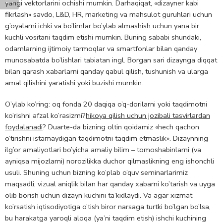
yangi vektorlarini ochishi mumkin. Darhaqiqat, «dizayner kabi
fikrlash» savdo, L&D, HR, marketing va mahsulot guruhlari uchun
g’oyalarni ichki va bo’limlar bo’ylab almashish uchun yana bir
kuchli vositani taqdim etishi mumkin. Buning sababi shundaki,
odamlarning ijtimoiy tarmoqlar va smartfonlar bilan qanday
munosabatda bo’lishlari tabiatan ingl. Borgan sari dizaynga diqqat
bilan qarash xabarlarni qanday qabul qilish, tushunish va ularga
amal qilishini yaratishi yoki buzishi mumkin.
O’ylab ko’ring: oq fonda 20 daqiqa o’q-dorilarni yoki taqdimotni
ko’rishni afzal ko’rasizmi?
hikoya qilish uchun jozibali tasvirlardan
foydalanadi
? Duarte-da bizning oltin qoidamiz «hech qachon
o’tirishni istamaydigan taqdimotni taqdim etmaslik». Dizaynning
ilg’or amaliyotlari bo’yicha amaliy bilim – tomoshabinlarni (va
ayniqsa mijozlarni) norozilikka duchor qilmaslikning eng ishonchli
usuli. Shuning uchun bizning ko’plab o’quv seminarlarimiz
maqsadli, vizual aniqlik bilan har qanday xabarni ko’tarish va uyga
olib borish uchun dizayn kuchini ta’kidlaydi. Va agar xizmat
ko’rsatish iqtisodiyotiga o’tish biror narsaga turtki bo’lgan bo’lsa,
bu harakatga yaroqli aloqa (ya’ni taqdim etish) ishchi kuchining