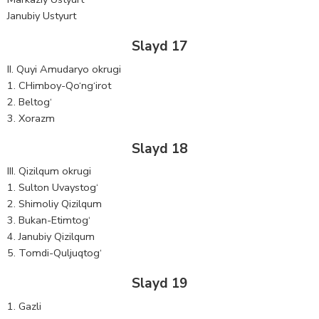
Janubiy Ustyurt
Slayd 17
II. Quyi Amudaryo okrugi
1. CHimboy-Qo‘ng‘irot
2. Beltog‘
3. Xorazm
Slayd 18
III. Qizilqum okrugi
1. Sulton Uvaystog‘
2. Shimoliy Qizilqum
3. Bukan-Etimtog‘
4. Janubiy Qizilqum
5. Tomdi-Quljuqtog‘
Slayd 19
1. Gazli