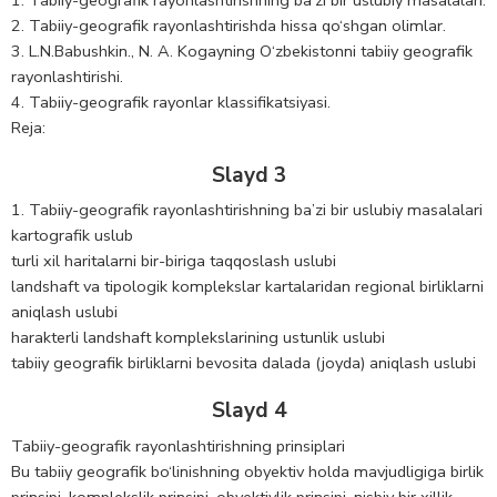
2. Tabiiy-geografik rayonlashtirishda hissa qo‘shgan olimlar.
3. L.N.Babushkin., N. A. Kogayning O‘zbekistonni tabiiy geografik
rayonlashtirishi.
4. Tabiiy-geografik rayonlar klassifikatsiyasi.
Reja:
Slayd 3
1. Tabiiy-geografik rayonlashtirishning ba’zi bir uslubiy masalalari
kartografik uslub
turli xil haritalarni bir-biriga taqqoslash uslubi
landshaft va tipologik komplekslar kartalaridan regional birliklarni
aniqlash uslubi
harakterli landshaft komplekslarining ustunlik uslubi
tabiiy geografik birliklarni bevosita dalada (joyda) aniqlash uslubi
Slayd 4
Tabiiy-geografik rayonlashtirishning prinsiplari
Bu tabiiy geografik bo‘linishning obyektiv holda mavjudligiga birlik
prinsipi, komplekslik prinsipi, obyektivlik prinsipi, nisbiy bir xillik