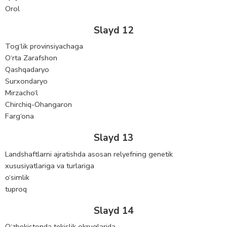
Orol
Slayd 12
Tog‘lik provinsiyachaga
O‘rta Zarafshon
Qashqadaryo
Surxondaryo
Mirzacho‘l
Chirchiq-Ohangaron
Farg‘ona
Slayd 13
Landshaftlarni ajratishda asosan relyefning genetik
xususiyatlariga va turlariga
o‘simlik
tuproq
Slayd 14
O‘zbekistonda tekislik okruglarida