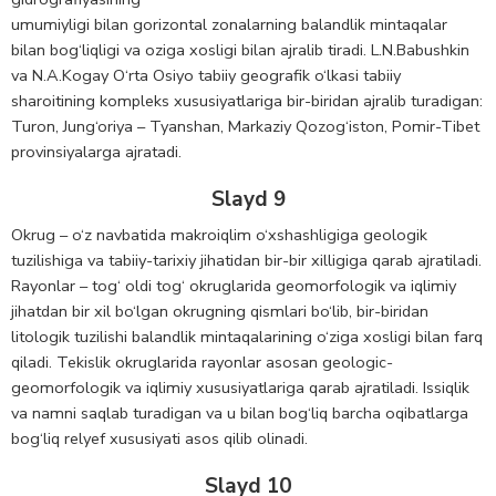
umumiyligi bilan gorizontal zonalarning balandlik mintaqalar
bilan bog‘liqligi va oziga xosligi bilan ajralib tiradi. L.N.Babushkin
va N.A.Kogay O‘rta Osiyo tabiiy geografik o‘lkasi tabiiy
sharoitining kompleks xususiyatlariga bir-biridan ajralib turadigan:
Turon, Jung‘oriya – Tyanshan, Markaziy Qozog‘iston, Pomir-Tibet
provinsiyalarga ajratadi.
Slayd 9
Okrug – o‘z navbatida makroiqlim o‘xshashligiga geologik
tuzilishiga va tabiiy-tarixiy jihatidan bir-bir xilligiga qarab ajratiladi.
Rayonlar – tog‘ oldi tog‘ okruglarida geomorfologik va iqlimiy
jihatdan bir xil bo‘lgan okrugning qismlari bo‘lib, bir-biridan
litologik tuzilishi balandlik mintaqalarining o‘ziga xosligi bilan farq
qiladi. Tekislik okruglarida rayonlar asosan geologic-
geomorfologik va iqlimiy xususiyatlariga qarab ajratiladi. Issiqlik
va namni saqlab turadigan va u bilan bog‘liq barcha oqibatlarga
bog‘liq relyef xususiyati asos qilib olinadi.
Slayd 10