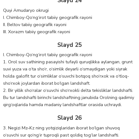
Slayd 24
Quyi Amudaryo okrugi
I. Chimboy-Qo‘ng‘irot tabiiy geografik rayoni
II. Beltov tabiiy geografik rayoni
III. Xorazm tabiiy geografik rayoni
Slayd 25
I. Chimboy-Qo‘ng‘irot tabiiy geografik rayoni
1. Orol suv sathining pasayishi tufayli quruqlikka aylangan, grunt
suvi yuza va o‘ta sho‘r, o‘simlik deyarli o‘smaydigan yoki siyrak
holda galofit tur o‘simliklar o‘suvchi botqoq sho‘rxok va o‘tloq-
sho‘rxok joylardan iborat bo‘lgan landshaft.
2. Bir yillik sho‘ralar o‘suvchi sho‘rxokli delta tekisliklar landshafti.
Bu tur landshafti birinchi landshaftning janubida Orolning qadimiy
qirg‘oqlarida hamda madaniy landshaftlar orasida uchraydi.
Slayd 26
3. Negizi Mz–Kz ning yotqiziqlaridan iborat bo‘lgan shuvoq
o‘suvchi sur qo‘ng‘ir tuproqli past qoldiq tog‘lar landshafti.