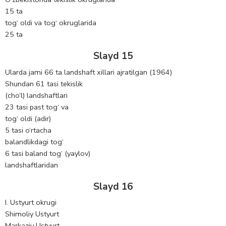
15 ta
tog‘ oldi va tog‘ okruglarida
25 ta
Slayd 15
Ularda jami 66 ta landshaft xillari ajratilgan (1964)
Shundan 61 tasi tekislik
(cho‘l) landshaftlari
23 tasi past tog‘ va
tog‘ oldi (adir)
5 tasi o‘rtacha
balandlikdagi tog‘
6 tasi baland tog‘ (yaylov)
landshaftlaridan
Slayd 16
I. Ustyurt okrugi
Shimoliy Ustyurt
Markaziy Ustyurt