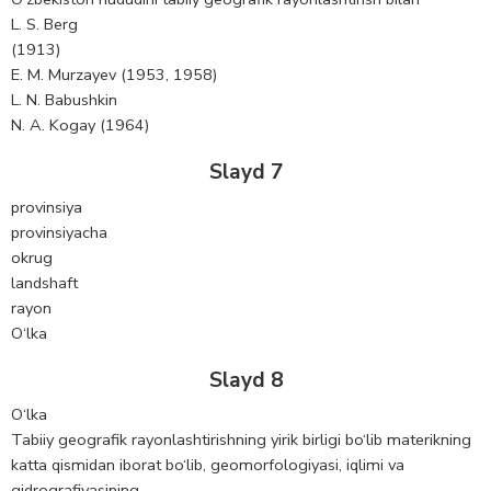
L. S. Berg
(1913)
E. M. Murzayev (1953, 1958)
L. N. Babushkin
N. A. Kogay (1964)
Slayd 7
provinsiya
provinsiyacha
okrug
landshaft
rayon
O‘lka
Slayd 8
O‘lka
Tabiiy geografik rayonlashtirishning yirik birligi bo‘lib materikning
katta qismidan iborat bo‘lib, geomorfologiyasi, iqlimi va
gidrografiyasining