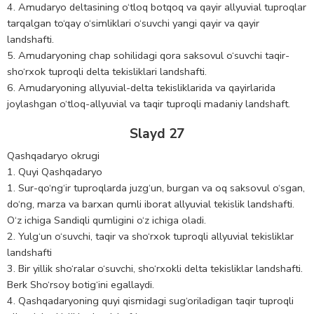
4. Amudaryo deltasining o‘tloq botqoq va qayir allyuvial tuproqlar
tarqalgan to‘qay o‘simliklari o‘suvchi yangi qayir va qayir
landshafti.
5. Amudaryoning chap sohilidagi qora saksovul o‘suvchi taqir-
sho‘rxok tuproqli delta tekisliklari landshafti.
6. Amudaryoning allyuvial-delta tekisliklarida va qayirlarida
joylashgan o‘tloq-allyuvial va taqir tuproqli madaniy landshaft.
Slayd 27
Qashqadaryo okrugi
1. Quyi Qashqadaryo
1. Sur-qo‘ng‘ir tuproqlarda juzg‘un, burgan va oq saksovul o‘sgan,
do‘ng, marza va barxan qumli iborat allyuvial tekislik landshafti.
O‘z ichiga Sandiqli qumligini o‘z ichiga oladi.
2. Yulg‘un o‘suvchi, taqir va sho‘rxok tuproqli allyuvial tekisliklar
landshafti
3. Bir yillik sho‘ralar o‘suvchi, sho‘rxokli delta tekisliklar landshafti.
Berk Sho‘rsoy botig‘ini egallaydi.
4. Qashqadaryoning quyi qismidagi sug‘oriladigan taqir tuproqli