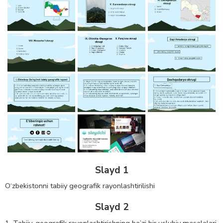
Slayd 1
O‘zbekistonni tabiiy geografik rayonlashtirilishi
Slayd 2
1. Tabiiy-geografik rayonlashtirishning ba’zi bir uslubiy masalalari.