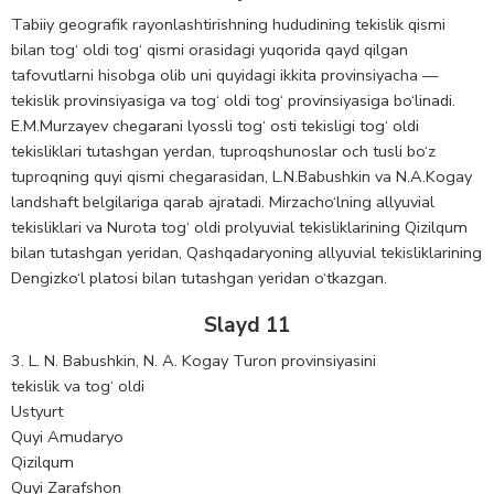
Tabiiy geografik rayonlashtirishning hududining tekislik qismi
bilan tog‘ oldi tog‘ qismi orasidagi yuqorida qayd qilgan
tafovutlarni hisobga olib uni quyidagi ikkita provinsiyacha —
tekislik provinsiyasiga va tog‘ oldi tog‘ provinsiyasiga bo‘linadi.
E.M.Murzayev chegarani lyossli tog‘ osti tekisligi tog‘ oldi
tekisliklari tutashgan yerdan, tuproqshunoslar och tusli bo‘z
tuproqning quyi qismi chegarasidan, L.N.Babushkin va N.A.Kogay
landshaft belgilariga qarab ajratadi. Mirzacho‘lning allyuvial
tekisliklari va Nurota tog‘ oldi prolyuvial tekisliklarining Qizilqum
bilan tutashgan yeridan, Qashqadaryoning allyuvial tekisliklarining
Dengizko‘l platosi bilan tutashgan yeridan o‘tkazgan.
Slayd 11
3. L. N. Babushkin, N. A. Kogay Turon provinsiyasini
tekislik va tog‘ oldi
Ustyurt
Quyi Amudaryo
Qizilqum
Quyi Zarafshon