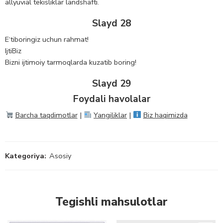
allyuvial tekisliklar landshafti.
Slayd 28
E‘tiboringiz uchun rahmat!
IjtiBiz
Bizni ijtimoiy tarmoqlarda kuzatib boring!
Slayd 29
Foydali havolalar
Barcha taqdimotlar
|
Yangiliklar
|
Biz haqimizda
Kategoriya:
Asosiy
Tegishli mahsulotlar