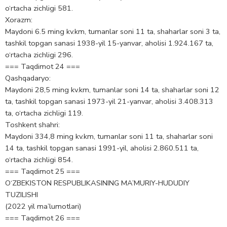
o‘rtacha zichligi 581.
Xorazm:
Maydoni 6.5 ming kv.km, tumanlar soni 11 ta, shaharlar soni 3 ta,
tashkil topgan sanasi 1938-yil 15-yanvar, aholisi 1.924.167 ta,
o‘rtacha zichligi 296.
=== Taqdimot 24 ===
Qashqadaryo:
Maydoni 28,5 ming kv.km, tumanlar soni 14 ta, shaharlar soni 12
ta, tashkil topgan sanasi 1973-yil 21-yanvar, aholisi 3.408.313
ta, o‘rtacha zichligi 119.
Toshkent shahri:
Maydoni 334,8 ming kv.km, tumanlar soni 11 ta, shaharlar soni
14 ta, tashkil topgan sanasi 1991-yil, aholisi 2.860.511 ta,
o‘rtacha zichligi 854.
=== Taqdimot 25 ===
O‘ZBEKISTON RESPUBLIKASINING MA’MURIY-HUDUDIY
TUZILISHI
(2022 yil ma’lumotlari)
=== Taqdimot 26 ===