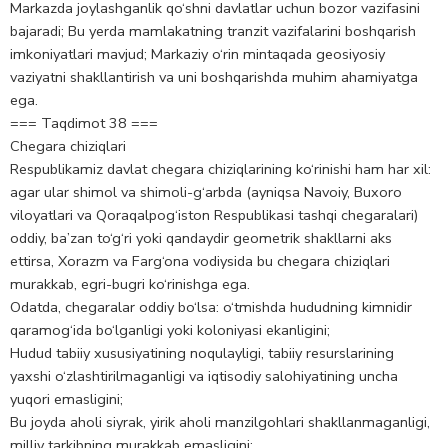
Markazda joylashganlik qo‘shni davlatlar uchun bozor vazifasini
bajaradi; Bu yerda mamlakatning tranzit vazifalarini boshqarish
imkoniyatlari mavjud; Markaziy o‘rin mintaqada geosiyosiy
vaziyatni shakllantirish va uni boshqarishda muhim ahamiyatga
ega.
=== Taqdimot 38 ===
Chegara chiziqlari
Respublikamiz davlat chegara chiziqlarining ko‘rinishi ham har xil:
agar ular shimol va shimoli-g‘arbda (ayniqsa Navoiy, Buxoro
viloyatlari va Qoraqalpog‘iston Respublikasi tashqi chegaralari)
oddiy, ba’zan to‘g‘ri yoki qandaydir geometrik shakllarni aks
ettirsa, Xorazm va Farg‘ona vodiysida bu chegara chiziqlari
murakkab, egri-bugri ko‘rinishga ega.
Odatda, chegaralar oddiy bo‘lsa: o‘tmishda hududning kimnidir
qaramog‘ida bo‘lganligi yoki koloniyasi ekanligini;
Hudud tabiiy xususiyatining noqulayligi, tabiiy resurslarining
yaxshi o‘zlashtirilmaganligi va iqtisodiy salohiyatining uncha
yuqori emasligini;
Bu joyda aholi siyrak, yirik aholi manzilgohlari shakllanmaganligi,
milliy tarkibning murakkab emasligini;