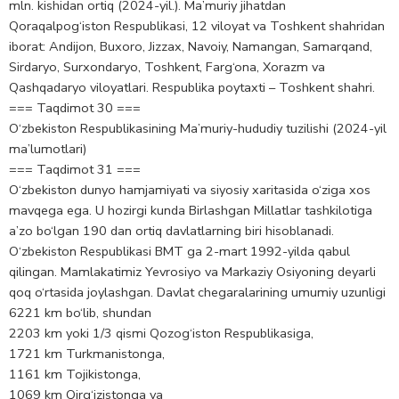
mln. kishidan ortiq (2024-yil.). Ma’muriy jihatdan
Qoraqalpog‘iston Respublikasi, 12 viloyat va Toshkent shahridan
iborat: Andijon, Buxoro, Jizzax, Navoiy, Namangan, Samarqand,
Sirdaryo, Surxondaryo, Toshkent, Farg‘ona, Xorazm va
Qashqadaryo viloyatlari. Respublika poytaxti – Toshkent shahri.
=== Taqdimot 30 ===
O‘zbekiston Respublikasining Ma’muriy-hududiy tuzilishi (2024-yil
ma’lumotlari)
=== Taqdimot 31 ===
O‘zbekiston dunyo hamjamiyati va siyosiy xaritasida o‘ziga xos
mavqega ega. U hozirgi kunda Birlashgan Millatlar tashkilotiga
a’zo bo‘lgan 190 dan ortiq davlatlarning biri hisoblanadi.
O‘zbekiston Respublikasi BMT ga 2-mart 1992-yilda qabul
qilingan. Mamlakatimiz Yevrosiyo va Markaziy Osiyoning deyarli
qoq o‘rtasida joylashgan. Davlat chegaralarining umumiy uzunligi
6221 km bo‘lib, shundan
2203 km yoki 1/3 qismi Qozog‘iston Respublikasiga,
1721 km Turkmanistonga,
1161 km Tojikistonga,
1069 km Qirg‘izistonga va