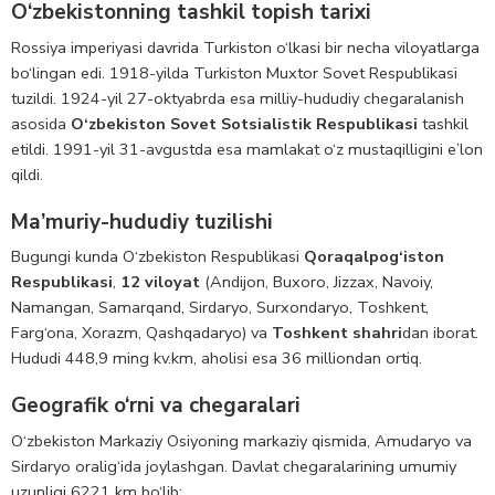
O‘zbekistonning tashkil topish tarixi
Rossiya imperiyasi davrida Turkiston o‘lkasi bir necha viloyatlarga
bo‘lingan edi. 1918-yilda Turkiston Muxtor Sovet Respublikasi
tuzildi. 1924-yil 27-oktyabrda esa milliy-hududiy chegaralanish
asosida
O‘zbekiston Sovet Sotsialistik Respublikasi
tashkil
etildi. 1991-yil 31-avgustda esa mamlakat o‘z mustaqilligini e’lon
qildi.
Ma’muriy-hududiy tuzilishi
Bugungi kunda O‘zbekiston Respublikasi
Qoraqalpog‘iston
Respublikasi
,
12 viloyat
(Andijon, Buxoro, Jizzax, Navoiy,
Namangan, Samarqand, Sirdaryo, Surxondaryo, Toshkent,
Farg‘ona, Xorazm, Qashqadaryo) va
Toshkent shahri
dan iborat.
Hududi 448,9 ming kv.km, aholisi esa 36 milliondan ortiq.
Geografik o‘rni va chegaralari
O‘zbekiston Markaziy Osiyoning markaziy qismida, Amudaryo va
Sirdaryo oralig‘ida joylashgan. Davlat chegaralarining umumiy
uzunligi 6221 km bo‘lib: