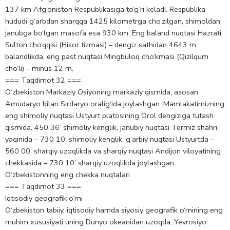
137 km Afg‘oniston Respublikasiga to‘g‘ri keladi. Respublika
hududi g‘arbdan sharqqa 1425 kilometrga cho‘zilgan, shimoldan
janubga bo‘lgan masofa esa 930 km. Eng baland nuqtasi Hazrati
Sulton cho‘qqisi (Hisor tizmasi) – dengiz sathidan 4643 m
balandlikda, eng past nuqtasi Mingbuloq cho‘kmasi (Qizilqum
cho‘li) – minus 12 m.
=== Taqdimot 32 ===
O‘zbekiston Markaziy Osiyoning markaziy qismida, asosan,
Amudaryo bilan Sirdaryo oralig‘ida joylashgan. Mamlakatimizning
eng shimoliy nuqtasi Ustyurt platosining Orol dengiziga tutash
qismida, 450 36’ shimoliy kenglik, janubiy nuqtasi Termiz shahri
yaqinida – 730 10’ shimoliy kenglik, g‘arbiy nuqtasi Ustyurtda –
560 00’ sharqiy uzoqlikda va sharqiy nuqtasi Andijon viloyatining
chekkasida – 730 10’ sharqiy uzoqlikda joylashgan.
O‘zbekistonning eng chekka nuqtalari
=== Taqdimot 33 ===
Iqtisodiy geografik o‘rni
O‘zbekiston tabiiy, iqtisodiy hamda siyosiy geografik o‘rnining eng
muhim xususiyati uning Dunyo okeanidan uzoqda, Yevrosiyo