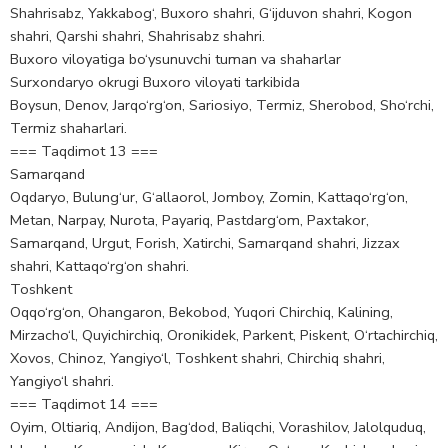
Shahrisabz, Yakkabog‘, Buxoro shahri, G‘ijduvon shahri, Kogon
shahri, Qarshi shahri, Shahrisabz shahri.
Buxoro viloyatiga bo‘ysunuvchi tuman va shaharlar
Surxondaryo okrugi Buxoro viloyati tarkibida
Boysun, Denov, Jarqo‘rg‘on, Sariosiyo, Termiz, Sherobod, Sho‘rchi,
Termiz shaharlari.
=== Taqdimot 13 ===
Samarqand
Oqdaryo, Bulung‘ur, G‘allaorol, Jomboy, Zomin, Kattaqo‘rg‘on,
Metan, Narpay, Nurota, Payariq, Pastdarg‘om, Paxtakor,
Samarqand, Urgut, Forish, Xatirchi, Samarqand shahri, Jizzax
shahri, Kattaqo‘rg‘on shahri.
Toshkent
Oqqo‘rg‘on, Ohangaron, Bekobod, Yuqori Chirchiq, Kalining,
Mirzacho‘l, Quyichirchiq, Oronikidek, Parkent, Piskent, O‘rtachirchiq,
Xovos, Chinoz, Yangiyo‘l, Toshkent shahri, Chirchiq shahri,
Yangiyo‘l shahri.
=== Taqdimot 14 ===
Oyim, Oltiariq, Andijon, Bag‘dod, Baliqchi, Vorashilov, Jalolquduq,