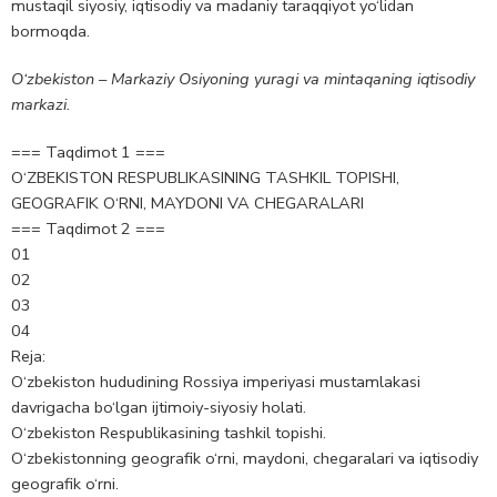
mustaqil siyosiy, iqtisodiy va madaniy taraqqiyot yo‘lidan
bormoqda.
O‘zbekiston – Markaziy Osiyoning yuragi va mintaqaning iqtisodiy
markazi.
=== Taqdimot 1 ===
O‘ZBEKISTON RESPUBLIKASINING TASHKIL TOPISHI,
GEOGRAFIK O‘RNI, MAYDONI VA CHEGARALARI
=== Taqdimot 2 ===
01
02
03
04
Reja:
O‘zbekiston hududining Rossiya imperiyasi mustamlakasi
davrigacha bo‘lgan ijtimoiy-siyosiy holati.
O‘zbekiston Respublikasining tashkil topishi.
O‘zbekistonning geografik o‘rni, maydoni, chegaralari va iqtisodiy
geografik o‘rni.