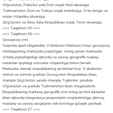
Afg‘oniston, Pokiston yoki Eron orqali Hind okeaniga;
Turkmaniston, Eron va Turkiya orqali Istanbulga, O‘rta dengiz va
undan Atlantika okeaniga;
Qirg‘iziston va Xitoy Xalq Respublikasi orqali Tinch okeaniga.
=== Taqdimot 35 ===
=== Taqdimot 36 ===
Geosiyosiy o‘rni
Yuqorida qayd etilganidek, O‘zbekiston Markaziy Osiyo geosiyosiy
mintaqasining markazida joylashgan. Uning aynan markazda,
o‘rtada joylashganligi iqtisodiy va siyosiy geografik nuqtayi
nazardan quyidagi xulosalar chiqarishga imkon beradi:
Markazda, demak respublikaning qo‘shinlari ko‘p. O‘zbekiston
shimol va shimoli-g‘arbda Qozog‘iston Respublikasi bilan,
sharqda Qirg‘iziston, janubi-sharqda Tojikiston, janubda
Afg‘oniston va g‘arbda Turkmaniston bilan chegaradosh;
Respublikaning markaziy geografik o‘rni uning qo‘shni davlatlar
bilan iqtisodiy integratsiya jarayonlarini rivojlantirishga, ijtimoiy,
madaniy va siyosiy aloqalarini olib borishga qulaylik yaratadi;
=== Taqdimot 37 ===