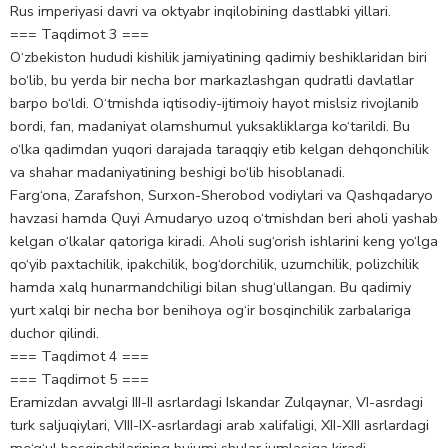
Rus imperiyasi davri va oktyabr inqilobining dastlabki yillari.
=== Taqdimot 3 ===
O‘zbekiston hududi kishilik jamiyatining qadimiy beshiklaridan biri
bo‘lib, bu yerda bir necha bor markazlashgan qudratli davlatlar
barpo bo‘ldi. O‘tmishda iqtisodiy-ijtimoiy hayot mislsiz rivojlanib
bordi, fan, madaniyat olamshumul yuksakliklarga ko‘tarildi. Bu
o‘lka qadimdan yuqori darajada taraqqiy etib kelgan dehqonchilik
va shahar madaniyatining beshigi bo‘lib hisoblanadi.
Farg‘ona, Zarafshon, Surxon-Sherobod vodiylari va Qashqadaryo
havzasi hamda Quyi Amudaryo uzoq o‘tmishdan beri aholi yashab
kelgan o‘lkalar qatoriga kiradi. Aholi sug‘orish ishlarini keng yo‘lga
qo‘yib paxtachilik, ipakchilik, bog‘dorchilik, uzumchilik, polizchilik
hamda xalq hunarmandchiligi bilan shug‘ullangan. Bu qadimiy
yurt xalqi bir necha bor benihoya og‘ir bosqinchilik zarbalariga
duchor qilindi.
=== Taqdimot 4 ===
=== Taqdimot 5 ===
Eramizdan avvalgi III-II asrlardagi Iskandar Zulqaynar, VI-asrdagi
turk saljuqiylari, VIII-IX-asrlardagi arab xalifaligi, XII-XIII asrlardagi
mo‘g‘ul bosqinchilarining hujumi shular jumlasiga kiradi.