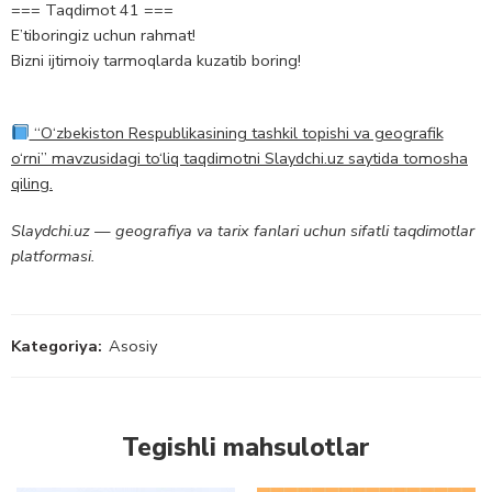
=== Taqdimot 41 ===
E’tiboringiz uchun rahmat!
Bizni ijtimoiy tarmoqlarda kuzatib boring!
“O‘zbekiston Respublikasining tashkil topishi va geografik
o‘rni” mavzusidagi to‘liq taqdimotni Slaydchi.uz saytida tomosha
qiling.
Slaydchi.uz — geografiya va tarix fanlari uchun sifatli taqdimotlar
platformasi.
Kategoriya:
Asosiy
Tegishli mahsulotlar