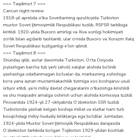
=== Taqdimot 7 ===
Cancun night review
1918-yil aprelida o‘lka Sovetlarining qurultoyida Turkiston
muxtor Sovet Ijtimoiyimlik Respublikasi tuzilib, RSFSR tarkibiga
kiritildi. 1920-yilda Buxoro amirligi va Xiva xonligi hokimiyati
zo‘rlik bilan ag‘darib tashlanib, ular o‘rnida Buxoro va Xorazm Xalq
Sovet Respublikasi tuzilganligi e’lon qilindi.
=== Taqdimot 8 ===
Shunday qilib, asrlar davomida Turkiston, O‘rta Osiyoda
joylashgan barcha tub yerli (aholi) xalqlar alohida bo‘linib
yashashga odatlanmagan bo‘lsalar-da, markazning xohishiga
ko‘ra yana aynan mustamlakachilik tizimiga xos boshqaruv usuli
ixtiyor etildi, ya’ni milliy davlat chegaralarini o‘tkazishga kirishildi
va shu maqsadni amalga oshirish uchun alohida komissiya tuzildi.
Pirovardida 1924-yil 27-oktyabrda O‘zbekiston SSR tuzildi.
Turkistonda yashab kelgan boshqa millat va elatlar ham turli
bosqichdagi milliy-hududiy birliklarga ega bo‘ldilar. Jumladan,
1924-yilda Muxtor Sovet Ijtimoiylik Respublikasi darajasida
O‘zbekiston tarkibida bo‘lgan Tojikiston 1929-yildan boshlab