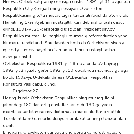
Nihoyat O‘zbek xalqi asriy orzusiga erishdi. 1991-yil 31-avgustda
Respublika Oliy Kengashining sessiyasi O‘zbekiston
Respublikasining to‘la mustaqilligini tantanali ravishda e’lon qildi.
Har yilning 1-sentyabrini mustaqillik kuni deb nishonlash qabul
qilindi. 1991-yil 29-dekabrda o‘tkazilgan Prezident saylovi
Respublika mustaqilligi haqidagi umumxalq referendumida yana
bir marta tasdiqlandi. Shu davrdan boshlab O‘zbekiston siyosiy,
iqtisodiy-ijtimoiy hayotini o‘z manfaatlarini mustaqil tashkil
etishga kirishdi.
O‘zbekiston Respublikasi 1991-yil 18-noyabrida o‘z bayrog‘i,
1992-yil 2-iyulda gerbi, 1992-yil 10-dekabrida madhiyasiga ega
bo‘ldi. 1992-yil 8-dekabrida esa O‘zbekiston Respublikasi
Konstitutsiyasi qabul qilindi.
=== Taqdimot 27 ===
Hozirgi kunda O‘zbekiston Respublikasining mustaqilligini
jahondagi 180 dan ortiq davlatlar tan oldi. 130 ga yaqin
mamlakatlar bilan rasmiy diplomatik munosabatlar o‘rnatildi.
Toshkentda 50 dan ortiq dunyo mamlakatlarining elchixonalari
ochildi.
Binobarin, O‘zbekiston dunyoda eng obro‘li va nufuzli xalqaro