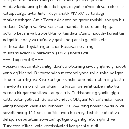
Bu davrlarda uning hududida hayot deyarli so‘ndirildi va u cheksiz
kultepalarga aylantirildi. Keyinchalik XIV-XV-asrlardagi
markazlashgan Amir Temur davlatining qaror topishi, so‘ngra bu
hududni Qo‘qon va Xiva xonliklari hamda Buxoro amirligiga
bo‘linib ketishi va bu xonliklar o‘rtasidagi o‘zaro hududiy kurashlar
xalqni iqtisodiy va ma’naviy qashshoqlanishiga olib keldi.
Bu holatdan foydalangan chor Rossiyasi o‘zining
mustamlakachilik harakatini (1865) boshlaydi.
=== Taqdimot 6 ===
Rossiya mustamlakachiligi davrida o‘lkaning siyosiy-ijtimoiy hayoti
yana og‘irlashdi. Bir tomondan metropoliyaga to‘liq tobe bo‘lgan
Buxoro amirligi va Xiva xonligi, ikkinchi tomondan, ularning katta
maydonlarini o‘z ichiga olgan Turkiston general gubernatorligi
hamda bir qancha viloyatlar qadimiy Turkistonning yaxlitligiga
katta putur yetkazdi. Bu parokandalik Oktyabr to‘ntarishidan keyin
yangi bosqich kasb etdi. Nihoyat, 1917-yilning noyabr oyida o‘lka
sovetlarining 111 sezdi bo‘lib, unda hokimiyat ishchi, soldat va
dehqon deputatlari sovetlari qo‘liga o‘tganligi e’lon qilindi va
Turkiston o‘lkasi xalq komissiyalari kengashi tuzildi.