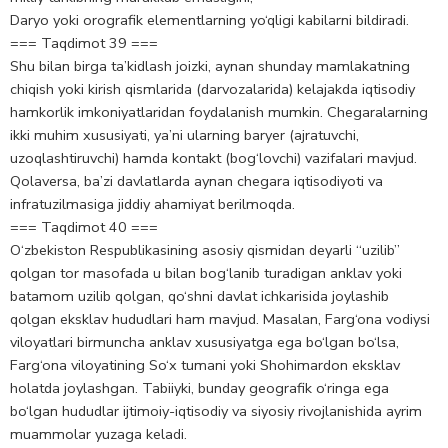
Daryo yoki orografik elementlarning yo‘qligi kabilarni bildiradi.
=== Taqdimot 39 ===
Shu bilan birga ta’kidlash joizki, aynan shunday mamlakatning
chiqish yoki kirish qismlarida (darvozalarida) kelajakda iqtisodiy
hamkorlik imkoniyatlaridan foydalanish mumkin. Chegaralarning
ikki muhim xususiyati, ya’ni ularning baryer (ajratuvchi,
uzoqlashtiruvchi) hamda kontakt (bog‘lovchi) vazifalari mavjud.
Qolaversa, ba’zi davlatlarda aynan chegara iqtisodiyoti va
infratuzilmasiga jiddiy ahamiyat berilmoqda.
=== Taqdimot 40 ===
O‘zbekiston Respublikasining asosiy qismidan deyarli “uzilib”
qolgan tor masofada u bilan bog‘lanib turadigan anklav yoki
batamom uzilib qolgan, qo‘shni davlat ichkarisida joylashib
qolgan eksklav hududlari ham mavjud. Masalan, Farg‘ona vodiysi
viloyatlari birmuncha anklav xususiyatga ega bo‘lgan bo‘lsa,
Farg‘ona viloyatining So‘x tumani yoki Shohimardon eksklav
holatda joylashgan. Tabiiyki, bunday geografik o‘ringa ega
bo‘lgan hududlar ijtimoiy-iqtisodiy va siyosiy rivojlanishida ayrim
muammolar yuzaga keladi.