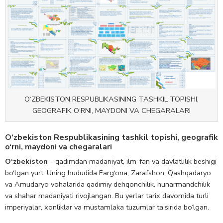
O‘ZBEKISTON RESPUBLIKASINING TASHKIL TOPISHI,
GEOGRAFIK O‘RNI, MAYDONI VA CHEGARALARI
O‘zbekiston Respublikasining tashkil topishi, geografik
o‘rni, maydoni va chegaralari
O‘zbekiston
– qadimdan madaniyat, ilm-fan va davlatlilik beshigi
bo‘lgan yurt. Uning hududida Farg‘ona, Zarafshon, Qashqadaryo
va Amudaryo vohalarida qadimiy dehqonchilik, hunarmandchilik
va shahar madaniyati rivojlangan. Bu yerlar tarix davomida turli
imperiyalar, xonliklar va mustamlaka tuzumlar ta’sirida bo‘lgan.