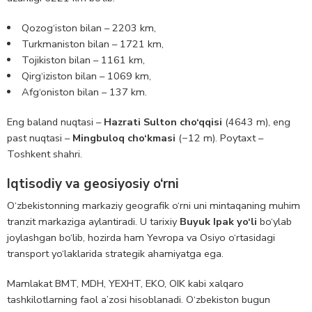
Qozog‘iston bilan – 2203 km,
Turkmaniston bilan – 1721 km,
Tojikiston bilan – 1161 km,
Qirg‘iziston bilan – 1069 km,
Afg‘oniston bilan – 137 km.
Eng baland nuqtasi –
Hazrati Sulton cho‘qqisi
(4643 m), eng
past nuqtasi –
Mingbuloq cho‘kmasi
(−12 m). Poytaxt –
Toshkent shahri.
Iqtisodiy va geosiyosiy o‘rni
O‘zbekistonning markaziy geografik o‘rni uni mintaqaning muhim
tranzit markaziga aylantiradi. U tarixiy
Buyuk Ipak yo‘li
bo‘ylab
joylashgan bo‘lib, hozirda ham Yevropa va Osiyo o‘rtasidagi
transport yo‘laklarida strategik ahamiyatga ega.
Mamlakat BMT, MDH, YEXHT, EKO, OIK kabi xalqaro
tashkilotlarning faol a’zosi hisoblanadi. O‘zbekiston bugun