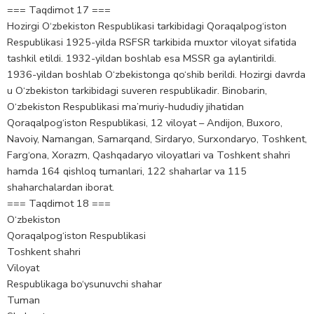
=== Taqdimot 17 ===
Hozirgi O‘zbekiston Respublikasi tarkibidagi Qoraqalpog‘iston
Respublikasi 1925-yilda RSFSR tarkibida muxtor viloyat sifatida
tashkil etildi. 1932-yildan boshlab esa MSSR ga aylantirildi.
1936-yildan boshlab O‘zbekistonga qo‘shib berildi. Hozirgi davrda
u O‘zbekiston tarkibidagi suveren respublikadir. Binobarin,
O‘zbekiston Respublikasi ma’muriy-hududiy jihatidan
Qoraqalpog‘iston Respublikasi, 12 viloyat – Andijon, Buxoro,
Navoiy, Namangan, Samarqand, Sirdaryo, Surxondaryo, Toshkent,
Farg‘ona, Xorazm, Qashqadaryo viloyatlari va Toshkent shahri
hamda 164 qishloq tumanlari, 122 shaharlar va 115
shaharchalardan iborat.
=== Taqdimot 18 ===
O‘zbekiston
Qoraqalpog‘iston Respublikasi
Toshkent shahri
Viloyat
Respublikaga bo‘ysunuvchi shahar
Tuman