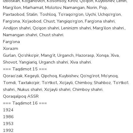
Izboskan, Koganovich, Kosonsoy, Kirov, Qo‘qon, Kuybishev, Lenin,
Marg‘ilon, Marhamat, Molotov, Namangan, Norin, Pop,
Paxtaobod, Stalin, Toshloq, To‘raqo‘rg‘on, Uychi, Uchqo‘rg‘on,
Farg‘ona, Xo‘jaobod, Chust, Yangiqo‘rg‘on, Farg‘ona shahri,
Andijon shahri, Qo‘qon shahri, Leninizm shahri, Marg‘ilon shahri.,
Namangan shahri, Chust shahri.
Farg‘ona
Xorazm
Gurlan, Qo‘shko‘pir, Mang‘it, Urganch, Hazorasp, Xonqa, Xiva,
Shovot, Yangiariq, Urganch shahri, Xiva shahri.
=== Taqdimot 15 ===
Qorao‘zak, Kegeyli, Qipchoq, Kuybishev, Qo‘ng‘irot, Mo‘ynoq,
Tomdi, Taxtako‘pir, To‘rtko‘l, Xo‘jayli, Chimboy, Shahboz, To‘rtko‘l
shahri., Nukus shahri, Xo‘jayli shahri, Chimboy shahri.
Qoraqalpoq ASSR
=== Taqdimot 16 ===
1924
1986
1953
1992