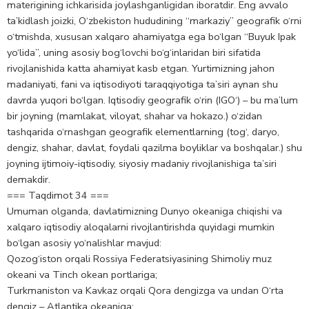
materigining ichkarisida joylashganligidan iboratdir. Eng avvalo
ta’kidlash joizki, O‘zbekiston hududining “markaziy” geografik o‘rni
o‘tmishda, xususan xalqaro ahamiyatga ega bo‘lgan “Buyuk Ipak
yo‘lida”, uning asosiy bog‘lovchi bo‘g‘inlaridan biri sifatida
rivojlanishida katta ahamiyat kasb etgan. Yurtimizning jahon
madaniyati, fani va iqtisodiyoti taraqqiyotiga ta’siri aynan shu
davrda yuqori bo‘lgan. Iqtisodiy geografik o‘rin (IGO‘) – bu ma’lum
bir joyning (mamlakat, viloyat, shahar va hokazo.) o‘zidan
tashqarida o‘rnashgan geografik elementlarning (tog‘, daryo,
dengiz, shahar, davlat, foydali qazilma boyliklar va boshqalar.) shu
joyning ijtimoiy-iqtisodiy, siyosiy madaniy rivojlanishiga ta’siri
demakdir.
=== Taqdimot 34 ===
Umuman olganda, davlatimizning Dunyo okeaniga chiqishi va
xalqaro iqtisodiy aloqalarni rivojlantirishda quyidagi mumkin
bo‘lgan asosiy yo‘nalishlar mavjud:
Qozog‘iston orqali Rossiya Federatsiyasining Shimoliy muz
okeani va Tinch okean portlariga;
Turkmaniston va Kavkaz orqali Qora dengizga va undan O‘rta
dengiz – Atlantika okeaniga;