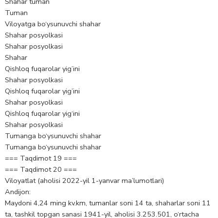
Shahar tuman
Tuman
Viloyatga bo‘ysunuvchi shahar
Shahar posyolkasi
Shahar posyolkasi
Shahar
Qishloq fuqarolar yig’ini
Shahar posyolkasi
Qishloq fuqarolar yig’ini
Shahar posyolkasi
Qishloq fuqarolar yig‘ini
Shahar posyolkasi
Tumanga bo‘ysunuvchi shahar
Tumanga bo‘ysunuvchi shahar
=== Taqdimot 19 ===
=== Taqdimot 20 ===
Viloyatlat (aholisi 2022-yil 1-yanvar ma’lumotlari)
Andijon:
Maydoni 4,24 ming kv.km, tumanlar soni 14 ta, shaharlar soni 11
ta, tashkil topgan sanasi 1941-yil, aholisi 3.253.501, o‘rtacha