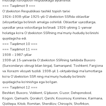
mustaqil ittifoqdosh respublikaga aylantirildi.
=== Taqdimot 9 ===
O‘zbekiston Respublikasi tashkil topish tarixi
1924–1938-yillar 1925-yili O‘zbekiston SSRda oblastlar
(viloyatlar)ga bo‘linish amalga oshirildi. Oblastlar uyezdlarga,
uyezdlar yesa volostlarga bo‘linadi. 1926-yilning 1-yanvar
holatiga ko‘ra O‘zbekiston SSRning ma’muriy-hududiy bo‘linishi
quyidagicha edi.
=== Taqdimot 10 ===
=== Taqdimot 11 ===
1938 – 1987-yillar
1938-yil 15-yanvarda O‘zbekiston SSRning tarkibida Buxoro
(Surxondaryo okrugi bilan birga), Samarqand, Toshkent, Farg‘ona
va Xorazm viloyati tuzildi. 1938-yil 1-oktyabrdagi ma’lumotlarga
ko‘ra O‘zbekiston SSR ning ma’muriy hududiy bo‘linishi
quyidagicha ko‘rinishga ega bo‘lgan.
=== Taqdimot 12 ===
Beshket, Buxoro, Vobkent, G‘ijduvon, G‘uzor, Dehqonobod,
Kogon, Qamashi, Qorako‘l, Qarshi, Kosonsoy, Konimex, Karmana,
Qiziltepa, Kitob, Romitan, Sherdilov, Chiroqchi, Shofirkon,