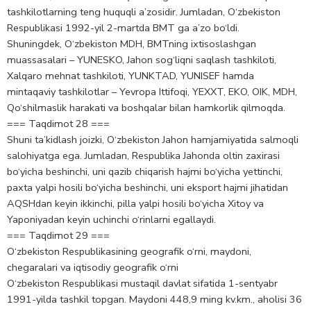
tashkilotlarning teng huquqli a’zosidir. Jumladan, O‘zbekiston
Respublikasi 1992-yil 2-martda BMT ga a’zo bo‘ldi.
Shuningdek, O‘zbekiston MDH, BMTning ixtisoslashgan
muassasalari – YUNESKO, Jahon sog‘liqni saqlash tashkiloti,
Xalqaro mehnat tashkiloti, YUNKTAD, YUNISEF hamda
mintaqaviy tashkilotlar – Yevropa Ittifoqi, YEXXT, EKO, OIK, MDH,
Qo‘shilmaslik harakati va boshqalar bilan hamkorlik qilmoqda.
=== Taqdimot 28 ===
Shuni ta’kidlash joizki, O‘zbekiston Jahon hamjamiyatida salmoqli
salohiyatga ega. Jumladan, Respublika Jahonda oltin zaxirasi
bo‘yicha beshinchi, uni qazib chiqarish hajmi bo‘yicha yettinchi,
paxta yalpi hosili bo‘yicha beshinchi, uni eksport hajmi jihatidan
AQSHdan keyin ikkinchi, pilla yalpi hosili bo‘yicha Xitoy va
Yaponiyadan keyin uchinchi o‘rinlarni egallaydi.
=== Taqdimot 29 ===
O‘zbekiston Respublikasining geografik o‘rni, maydoni,
chegaralari va iqtisodiy geografik o‘rni
O‘zbekiston Respublikasi mustaqil davlat sifatida 1-sentyabr
1991-yilda tashkil topgan. Maydoni 448,9 ming kv.km., aholisi 36