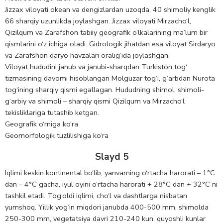
Jizzax viloyati okean va dengizlardan uzoqda, 40 shimoliy kenglik
66 sharqiy uzunlikda joylashgan. Jizzax viloyati Mirzacho‘l,
Qizilqum va Zarafshon tabiiy geografik o‘lkalarining ma’lum bir
qismlarini o‘z ichiga oladi. Gidrologik jihatdan esa viloyat Sirdaryo
va Zarafshon daryo havzalari oralig‘ida joylashgan.
Viloyat hududini janub va janubi-sharqdan Turkiston tog‘
tizmasining davomi hisoblangan Molguzar tog‘i, g‘arbdan Nurota
tog‘ining sharqiy qismi egallagan. Hududning shimol, shimoli-
g‘arbiy va shimoli – sharqiy qismi Qizilqum va Mirzacho‘l
tekisliklariga tutashib ketgan.
Geografik o‘rniga ko‘ra
Geomorfologik tuzlilishiga ko‘ra
Slayd 5
Iqlimi keskin kontinental bo‘lib, yanvarning o‘rtacha harorati – 1°C
dan – 4°C gacha, iyul oyini o‘rtacha harorati + 28°C dan + 32°C ni
tashkil etadi. Tog‘oldi iqlimi, cho‘l va dashtlarga nisbatan
yumshoq. Yillik yog‘in miqdori janubda 400-500 mm, shimolda
250-300 mm, vegetatsiya davri 210-240 kun, quyoshli kunlar