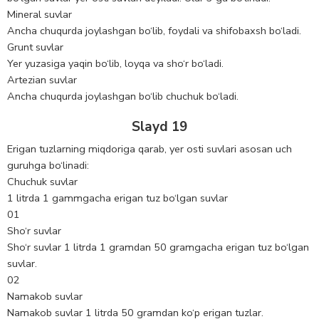
Mineral suvlar
Ancha chuqurda joylashgan bo‘lib, foydali va shifobaxsh bo‘ladi.
Grunt suvlar
Yer yuzasiga yaqin bo‘lib, loyqa va sho‘r bo‘ladi.
Artezian suvlar
Ancha chuqurda joylashgan bo‘lib chuchuk bo‘ladi.
Slayd 19
Erigan tuzlarning miqdoriga qarab, yer osti suvlari asosan uch
guruhga bo‘linadi:
Chuchuk suvlar
1 litrda 1 gammgacha erigan tuz bo‘lgan suvlar
01
Sho‘r suvlar
Sho‘r suvlar 1 litrda 1 gramdan 50 gramgacha erigan tuz bo‘lgan
suvlar.
02
Namakob suvlar
Namakob suvlar 1 litrda 50 gramdan ko‘p erigan tuzlar.