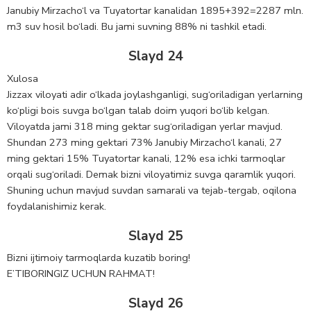
Janubiy Mirzacho‘l va Tuyatortar kanalidan 1895+392=2287 mln.
m3 suv hosil bo‘ladi. Bu jami suvning 88% ni tashkil etadi.
Slayd 24
Xulosa
Jizzax viloyati adir o‘lkada joylashganligi, sug‘oriladigan yerlarning
ko‘pligi bois suvga bo‘lgan talab doim yuqori bo‘lib kelgan.
Viloyatda jami 318 ming gektar sug‘oriladigan yerlar mavjud.
Shundan 273 ming gektari 73% Janubiy Mirzacho‘l kanali, 27
ming gektari 15% Tuyatortar kanali, 12% esa ichki tarmoqlar
orqali sug‘oriladi. Demak bizni viloyatimiz suvga qaramlik yuqori.
Shuning uchun mavjud suvdan samarali va tejab-tergab, oqilona
foydalanishimiz kerak.
Slayd 25
Bizni ijtimoiy tarmoqlarda kuzatib boring!
E’TIBORINGIZ UCHUN RAHMAT!
Slayd 26