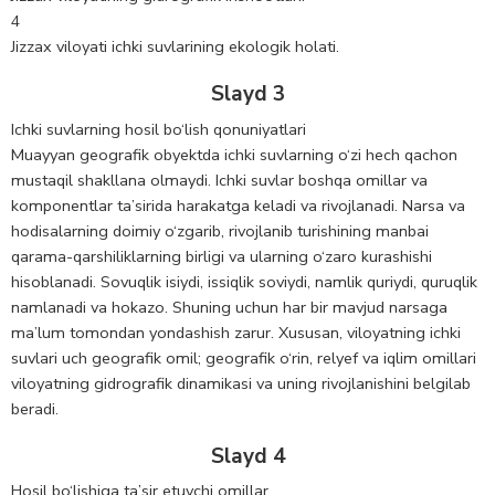
4
Jizzax viloyati ichki suvlarining ekologik holati.
Slayd 3
Ichki suvlarning hosil bo‘lish qonuniyatlari
Muayyan geografik obyektda ichki suvlarning o‘zi hech qachon
mustaqil shakllana olmaydi. Ichki suvlar boshqa omillar va
komponentlar ta’sirida harakatga keladi va rivojlanadi. Narsa va
hodisalarning doimiy o‘zgarib, rivojlanib turishining manbai
qarama-qarshiliklarning birligi va ularning o‘zaro kurashishi
hisoblanadi. Sovuqlik isiydi, issiqlik soviydi, namlik quriydi, quruqlik
namlanadi va hokazo. Shuning uchun har bir mavjud narsaga
ma’lum tomondan yondashish zarur. Xususan, viloyatning ichki
suvlari uch geografik omil; geografik o‘rin, relyef va iqlim omillari
viloyatning gidrografik dinamikasi va uning rivojlanishini belgilab
beradi.
Slayd 4
Hosil bo‘lishiga ta’sir etuvchi omillar