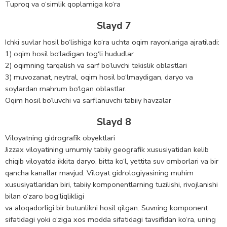
Tuproq va o‘simlik qoplamiga ko‘ra
Slayd 7
Ichki suvlar hosil bo‘lishiga ko‘ra uchta oqim rayonlariga ajratiladi:
1) oqim hosil bo‘ladigan tog‘li hududlar
2) oqimning tarqalish va sarf bo‘luvchi tekislik oblastlari
3) muvozanat, neytral, oqim hosil bo‘lmaydigan, daryo va
soylardan mahrum bo‘lgan oblastlar.
Oqim hosil bo‘luvchi va sarflanuvchi tabiiy havzalar
Slayd 8
Viloyatning gidrografik obyektlari
Jizzax viloyatining umumiy tabiiy geografik xususiyatidan kelib
chiqib viloyatda ikkita daryo, bitta ko‘l, yettita suv omborlari va bir
qancha kanallar mavjud. Viloyat gidrologiyasining muhim
xususiyatlaridan biri, tabiiy komponentlarning tuzilishi, rivojlanishi
bilan o‘zaro bog‘liqlikligi
va aloqadorligi bir butunlikni hosil qilgan. Suvning komponent
sifatidagi yoki o‘ziga xos modda sifatidagi tavsifidan ko‘ra, uning