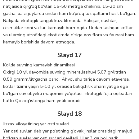
natijasida qirg‘oq bo‘ylari 15-50 metrga chekinib, 15-20 sm
gacha, ba’zi joylarda undan ham ko‘proq tuz qatlami hosil bo‘lgan.
Natijada ekologik tanglik kuzatilmoqda. Baliqlar, qushlar,
o‘simliklar soni va turi kamayib bormoqda. Undan tashqari ko‘llar
va ularning atrofidagi ekotizimda o‘ziga xos flora va faunasi ham
kamayib borishida davom etmoqda.
Slayd 17
Ko‘lda suvning kamayish dinamikasi
Oxirgi 10 yil davomida suvning minerallashuvi 5,07 gr/litrdan
8,59 gramm/litrgacha oshdi. Аhvol shu tariqa davom etaversa,
ko‘llar tizimi yaqin 5-10 yil orasida baliqchilik ahamiyatiga ega
bo‘lgan suv obyekti maqomini yo‘qotadi. Ekologik fojia oqibatlari
hatto Qozog‘istonga ham yetib boradi.
Slayd 18
Jizzax viloyatining yer osti suvlari
Yer osti suvlari deb yer po‘stining g‘ovak jinslar orasidagi mavjud
bo‘lgan suvlar yer osti suvlari deyiladi. Ular 3 ga bo‘linadi: