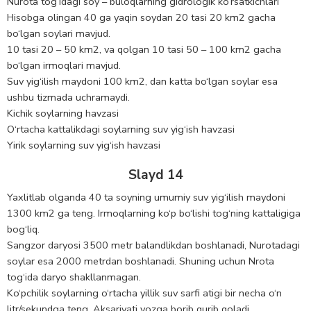
Nurota tog‘idagi soy – buloqlarning gidrologik ko‘rsatkichlari
Hisobga olingan 40 ga yaqin soydan 20 tasi 20 km2 gacha
bo‘lgan soylari mavjud.
10 tasi 20 – 50 km2, va qolgan 10 tasi 50 – 100 km2 gacha
bo‘lgan irmoqlari mavjud.
Suv yig‘ilish maydoni 100 km2, dan katta bo‘lgan soylar esa
ushbu tizmada uchramaydi.
Kichik soylarning havzasi
O‘rtacha kattalikdagi soylarning suv yig‘ish havzasi
Yirik soylarning suv yig‘ish havzasi
Slayd 14
Yaxlitlab olganda 40 ta soyning umumiy suv yig‘ilish maydoni
1300 km2 ga teng. Irmoqlarning ko‘p bo‘lishi tog‘ning kattaligiga
bog‘liq.
Sangzor daryosi 3500 metr balandlikdan boshlanadi, Nurotadagi
soylar esa 2000 metrdan boshlanadi. Shuning uchun Nrota
tog‘ida daryo shakllanmagan.
Ko‘pchilik soylarning o‘rtacha yillik suv sarfi atigi bir necha o‘n
litr/sekundga teng. Aksariyati yozga borib qurib qoladi.