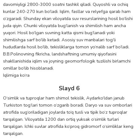
davomiyligi 2800-3000 soatni tashkil qiladi. Quyoshli va ochiq
kunlar 240-270 kun bo‘ladi. Iqlim, fasllar va relyefga qarab ham
o‘zgaradi. Shunday ekan viloyatda suv resurslarining hosil bo‘lishi
juda qiyin. Chunki viloyatda bug‘lanish va shimilish ham ancha
yuqori. Hosil bo‘lgan suvning katta qismi bug‘lanadi yoki
shimilishga sarf bo‘lib ketadi. Asosiy suv manbalari tog‘li
hududlarda hosil bo‘lib, tekisliklarga tomon yo‘nalib sarf bo‘ladi.
B.B.Polinovning fikricha, landshaftning umumiy qiyofasini
shakllanishida iqlim va joyning geomorfologik tuzilishi birlamchi
omillar bo‘lib hisoblanadi.
Iqlimiga ko‘ra
Slayd 6
O‘simlik va tuproqlar ham shimol tekislik, Aydarko‘ldan janub
Turkiston tog‘lari tomon o‘zgarib boradi. Daryo va suv omborlari
atrofida sug‘oriladigan joylarda to‘q tusli va tipik bo‘z tuproqlar
tarqalgan. Viloyatda 1200 dan ortiq yuksak o‘simlik turlari
tarqalgan. Ichki suvlar atrofida ko‘proq gidromorf o‘simliklar keng
tarqalgan.