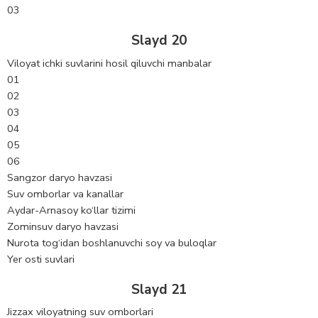
03
Slayd 20
Viloyat ichki suvlarini hosil qiluvchi manbalar
01
02
03
04
05
06
Sangzor daryo havzasi
Suv omborlar va kanallar
Aydar-Arnasoy ko‘llar tizimi
Zominsuv daryo havzasi
Nurota tog‘idan boshlanuvchi soy va buloqlar
Yer osti suvlari
Slayd 21
Jizzax viloyatning suv omborlari