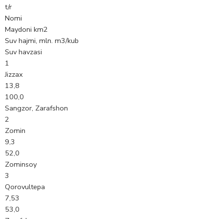
t/r
Nomi
Maydoni km2
Suv hajmi, mln. m3/kub
Suv havzasi
1
Jizzax
13,8
100,0
Sangzor, Zarafshon
2
Zomin
9,3
52,0
Zominsoy
3
Qorovultepa
7,53
53,0