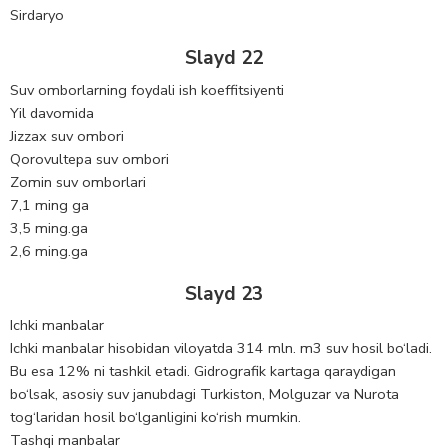
Sirdaryo
Slayd 22
Suv omborlarning foydali ish koeffitsiyenti
Yil davomida
Jizzax suv ombori
Qorovultepa suv ombori
Zomin suv omborlari
7,1 ming ga
3,5 ming.ga
2,6 ming.ga
Slayd 23
Ichki manbalar
Ichki manbalar hisobidan viloyatda 314 mln. m3 suv hosil bo‘ladi.
Bu esa 12% ni tashkil etadi. Gidrografik kartaga qaraydigan
bo‘lsak, asosiy suv janubdagi Turkiston, Molguzar va Nurota
tog‘laridan hosil bo‘lganligini ko‘rish mumkin.
Tashqi manbalar