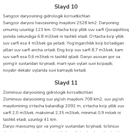
Slayd 10
Sangzor daryosining gidrologik ko‘rsatkichlari
Sangzor daryosi havzasining maydoni 2528 km2. Daryoning
umumiy uzunligi 123 km. O‘rtacha ko‘p yillik suv sarfi Qoraqishloq
yonida sekundiga 6.8 m3/sek ni tashkil etadi. O‘rtacha ko‘p yillik
suv sarfi esa 4 m3/sek ga yetadi. Yog‘ingarchilik ko‘p bo‘ladigan
yillari suv sarfi ancha ortadi. Eng ko‘p suv sarfi 8,7 m3/sek, kam
suv sarfi esa 0,6 m3/sek ni tashkil qiladi. Daryo asosan qor va
yomg‘ir suvlaridan to‘yinadi, mart-iyun oylari suvi ko‘payib,
noyabr-dekabr oylarida suvi kamayib ketadi.
Slayd 11
Zominsuv daryosining gidrologik ko‘rsatkichlari
Zominsuv daryosining suv yig‘ish maydoni 708 km2, suv yig‘ish
maydonining o‘rtacha balandligi 2092 m, o‘rtacha ko‘p yillik suv
sarfi 2,0 m3/sek, maksimal 2,35 m3/sek, minimal 0,9 m/sek ni
tashkil etadi, uzunligi 41 km.
Daryo mavsumiy qor va yomg‘ir suvlaridan to‘yinadi, to‘linsuv