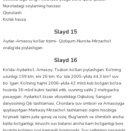
Nurotadagi soylarning havzasi
Qiyoslash
Kichik havza
Slayd 15
Aydar-Arnasoy ko‘llar tizimi- Qizilqum-Nurota-Mirzacho‘l
oralig‘ida joylashgan.
Slayd 16
Ko‘lda-Aydarko‘l, Arnasoy, Tuzkon ko‘llari joylashgan. Ko‘lning
uzunligi 159 km, eni 26 km. Koʻlda 2005-yilda 44,3 km³ suv
boʻlgan. Ko‘lning hajmi 2006-yilda 42 mlrd kub bo‘lgan bo‘lsa,
hozirda 36 mlrd kubni tashkil etib, suvning sathi 2 metrgacha
pasaygan. Аydarko‘l Jizzax viloyatidagi Oqbuloq, Sangzor
daryosining Qili tashlamasi, Chordara suv ombori va Аrnasoyga
quyilayotgan Markaziy Mirzacho‘l tashlamasi oqimi hisobiga
to‘yinadi. Iqlimi juda quruq va issiq. Bug‘lanish va shimilish ancha
katta bo‘lganligi, kiruvchi suv balansi ancha kam bo‘lganligi bois
hozirda ko‘lning suvi kamayib bormoqda. Suv sathining pasayishi