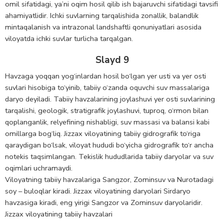
omil sifatidagi, ya’ni oqim hosil qilib ish bajaruvchi sifatidagi tavsifi
ahamiyatlidir. Ichki suvlarning tarqalishida zonallik, balandlik
mintaqalanish va intrazonal landshaftli qonuniyatlari asosida
viloyatda ichki suvlar turlicha tarqalgan.
Slayd 9
Havzaga yoqqan yog‘inlardan hosil bo‘lgan yer usti va yer osti
suvlari hisobiga to‘yinib, tabiiy o‘zanda oquvchi suv massalariga
daryo deyiladi. Tabiiy havzalarining joylashuvi yer osti suvlarining
tarqalishi, geologik, stratigrafik joylashuvi, tuproq, o‘rmon bilan
qoplanganlik, relyefining nishabligi, suv massasi va balansi kabi
omillarga bog‘liq. Jizzax viloyatining tabiiy gidrografik to‘riga
qaraydigan bo‘lsak, viloyat hududi bo‘yicha gidrografik to‘r ancha
notekis taqsimlangan. Tekislik hududlarida tabiiy daryolar va suv
oqimlari uchramaydi.
Viloyatning tabiiy havzalariga Sangzor, Zominsuv va Nurotadagi
soy – buloqlar kiradi. Jizzax viloyatining daryolari Sirdaryo
havzasiga kiradi, eng yirigi Sangzor va Zominsuv daryolaridir.
Jizzax viloyatining tabiiy havzalari