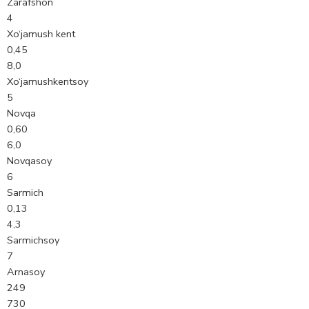
Zarafshon
4
Xo‘jamush kent
0,45
8,0
Xo‘jamushkentsoy
5
Novqa
0,60
6,0
Novqasoy
6
Sarmich
0,13
4,3
Sarmichsoy
7
Arnasoy
249
730