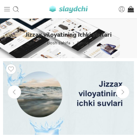
Jizzax viloyatining ichki suvlari
Bosh sahifa
Asosiy