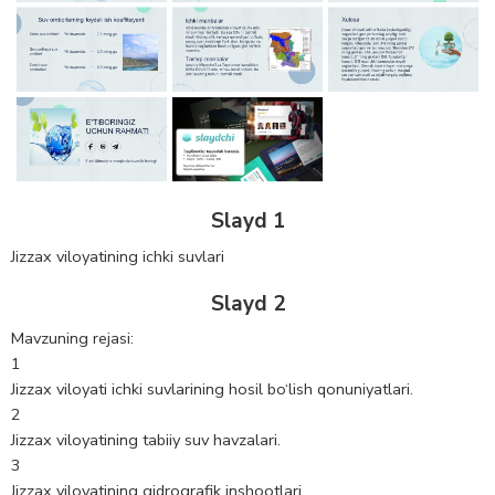
Slayd 1
Jizzax viloyatining ichki suvlari
Slayd 2
Mavzuning rejasi:
1
Jizzax viloyati ichki suvlarining hosil bo‘lish qonuniyatlari.
2
Jizzax viloyatining tabiiy suv havzalari.
3
Jizzax viloyatining gidrografik inshootlari.