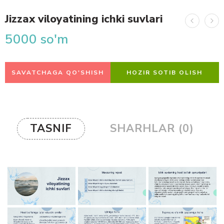
Jizzax viloyatining ichki suvlari
5000
so'm
SAVATCHAGA QO'SHISH
HOZIR SOTIB OLISH
TASNIF
SHARHLAR (0)