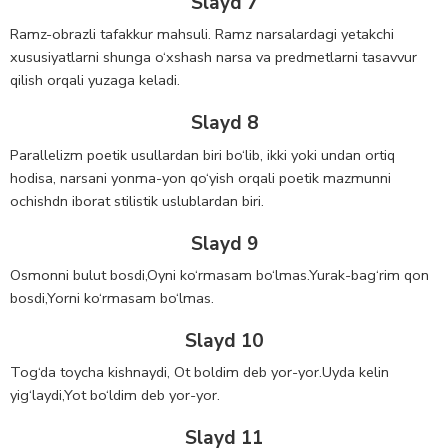
Slayd 7
Ramz-obrazli tafakkur mahsuli. Ramz narsalardagi yetakchi
xususiyatlarni shunga o‘xshash narsa va predmetlarni tasavvur
qilish orqali yuzaga keladi.
Slayd 8
Parallelizm poetik usullardan biri bo‘lib, ikki yoki undan ortiq
hodisa, narsani yonma-yon qo‘yish orqali poetik mazmunni
ochishdn iborat stilistik uslublardan biri.
Slayd 9
Osmonni bulut bosdi,Oyni ko‘rmasam bo‘lmas.Yurak-bag‘rim qon
bosdi,Yorni ko‘rmasam bo‘lmas.
Slayd 10
Tog‘da toycha kishnaydi, Ot boldim deb yor-yor.Uyda kelin
yig‘laydi,Yot bo‘ldim deb yor-yor.
Slayd 11