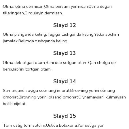
Olma, olma dermisan,Olma bersam yermisan.Olma degan
tillaringdan,O‘rgulayin dermisan.
Slayd 12
Olma pishganda keling,Tagiga tushganda keling.Yelka sochim
jamalak,Belimga tushganda keling.
Slayd 13
Olma deb otgan otam,Behi deb sotgan otam,Qari cholga qiz
berib,Jabrini tortgan otam.
Slayd 14
Samarqand soyiga solmang imorat,Birovning yorini olmang
omonat.Birovning yorini olsang omonat,O‘ynamaysan, kulmaysan
bo‘lib xijolat.
Slayd 15
Tom ustig tom soldim,Ustida bolaxona.Yor ustiga yor