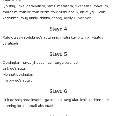
Kalit so‘zlar
Qo‘shiq, lirika, parallelism, ramz, metafora, o‘xshatish, mavsum,
marosim, folklor, folklorizm, folklorshunoslik, his-tuyg‘u, ichki
kechinma, mug‘anniy, chinka, chang, ayolg‘u, yor-yor.
Slayd 4
Xalq og‘zaki ijodida qo‘shiqlarning matni kuy bilan bir vaqtda
yaratiladi.
Slayd 5
Qo‘shiqlar mavzu jihatidan uch turga bo‘linadi:
Lirik qo‘shiqlar
Mehnat qo‘shiqlari
Tarixiy qo‘shiqlar.
Slayd 6
Lirik qo‘shiqlarda insonlarga xos his-tuyg‘ular, ichki kechinmalar
ularning idroki orqali aks etadi.