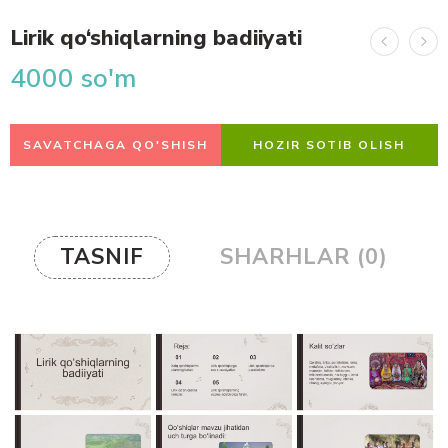
Lirik qo‘shiqlarning badiiyati
4000
so'm
SAVATCHAGA QO'SHISH
HOZIR SOTIB OLISH
TASNIF
SHARHLAR (0)