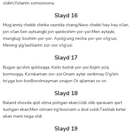
oldim,Yotarim somonxona.
Slayd 16
Mug‘anniy chekib chinka vaznida chang,Navo chekki hay-hay o‘lan,
jon o‘lan.Sen aytsangki jon qardoshim yor-yor,Men aytayki,
munglug‘ boshim yor-yor. Ayolg‘ung necha yor-yor o‘lg‘usi,
Mening yig‘lashlarim zor-zor o‘lg‘usi.
Slayd 17
Bugun qo‘shni qishloqqa, Kelin tushdi yor-yor.Ilojim yo‘q
bormoqqa, Ko‘nikaman zor-zor.Onam aytar zerikmay O‘g‘lim
to‘yga bor-borBorolmayman onajon Or qilaman or-or.
Slayd 18
Baland shoxda qizil olma pishgan ekan,Uzib olib qarasam qurt
tushgan ekan,Men olmani irg‘itvorsam u dod soldi,Tashlab ketar
ekan meni nega oldi.
Slayd 19