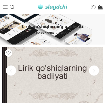
Lirik qo‘shiqlarning badiiyati
Bosh sahifa
Asosiy