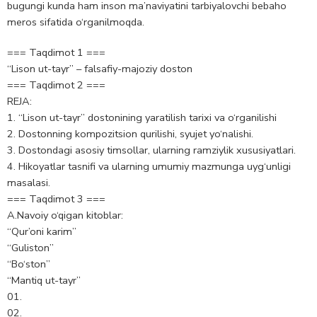
bugungi kunda ham inson ma’naviyatini tarbiyalovchi bebaho
meros sifatida o‘rganilmoqda.
=== Taqdimot 1 ===
“Lison ut-tayr” – falsafiy-majoziy doston
=== Taqdimot 2 ===
REJA:
1. “Lison ut-tayr” dostonining yaratilish tarixi va o‘rganilishi
2. Dostonning kompozitsion qurilishi, syujet yo‘nalishi.
3. Dostondagi asosiy timsollar, ularning ramziylik xususiyatlari.
4. Hikoyatlar tasnifi va ularning umumiy mazmunga uyg‘unligi
masalasi.
=== Taqdimot 3 ===
А.Navoiy o‘qigan kitoblar:
“Qur’oni karim”
“Guliston”
“Bo‘ston”
“Mantiq ut-tayr”
01.
02.