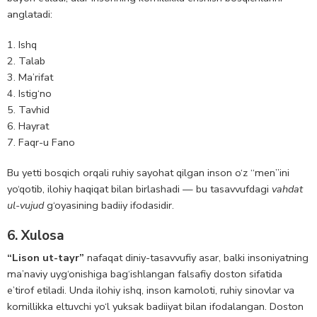
anglatadi:
Ishq
Talab
Ma’rifat
Istig‘no
Tavhid
Hayrat
Faqr-u Fano
Bu yetti bosqich orqali ruhiy sayohat qilgan inson o‘z “men”ini
yo‘qotib, ilohiy haqiqat bilan birlashadi — bu tasavvufdagi
vahdat
ul-vujud
g‘oyasining badiiy ifodasidir.
6. Xulosa
“Lison ut-tayr”
nafaqat diniy-tasavvufiy asar, balki insoniyatning
ma’naviy uyg‘onishiga bag‘ishlangan falsafiy doston sifatida
e’tirof etiladi. Unda ilohiy ishq, inson kamoloti, ruhiy sinovlar va
komillikka eltuvchi yo‘l yuksak badiiyat bilan ifodalangan. Doston