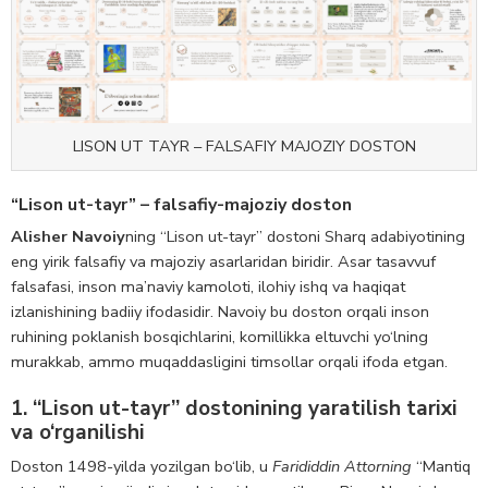
LISON UT TAYR – FALSAFIY MAJOZIY DOSTON
“Lison ut-tayr” – falsafiy-majoziy doston
Alisher Navoiy
ning “Lison ut-tayr” dostoni Sharq adabiyotining
eng yirik falsafiy va majoziy asarlaridan biridir. Asar tasavvuf
falsafasi, inson ma’naviy kamoloti, ilohiy ishq va haqiqat
izlanishining badiiy ifodasidir. Navoiy bu doston orqali inson
ruhining poklanish bosqichlarini, komillikka eltuvchi yo‘lning
murakkab, ammo muqaddasligini timsollar orqali ifoda etgan.
1. “Lison ut-tayr” dostonining yaratilish tarixi
va o‘rganilishi
Doston 1498-yilda yozilgan bo‘lib, u
Farididdin Attorning
“Mantiq