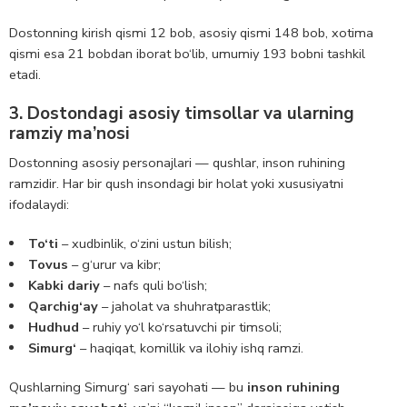
Dostonning kirish qismi 12 bob, asosiy qismi 148 bob, xotima
qismi esa 21 bobdan iborat bo‘lib, umumiy 193 bobni tashkil
etadi.
3. Dostondagi asosiy timsollar va ularning
ramziy ma’nosi
Dostonning asosiy personajlari — qushlar, inson ruhining
ramzidir. Har bir qush insondagi bir holat yoki xususiyatni
ifodalaydi:
To‘ti
– xudbinlik, o‘zini ustun bilish;
Tovus
– g‘urur va kibr;
Kabki dariy
– nafs quli bo‘lish;
Qarchig‘ay
– jaholat va shuhratparastlik;
Hudhud
– ruhiy yo‘l ko‘rsatuvchi pir timsoli;
Simurg‘
– haqiqat, komillik va ilohiy ishq ramzi.
Qushlarning Simurg‘ sari sayohati — bu
inson ruhining