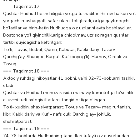
=== Taqdimot 17 ===
Qushlar Hudhud boshchiligida yo‘lga tushadilar. Bir necha kun yo‘l
yurgach, mashaqqatli safar ularni toliqtiradi, ortga qaytmoqchi
bo‘ladilar va birin-ketin Hudhudga o‘z uzrlarini ayta boshlaydilar.
Dostonda yo‘l qiyinchiliklariga chidolmay, uzr so‘ragan qushlar
tartibi quyidagicha keltirilgan:
To‘ti, Tovus, Bulbul, Qumri, Kabutar, Kabki dariy, Tazarv,
Qarchig‘ay, Shunqor, Burgut, Kuf (boyo‘g‘li), Humoy, O‘rdak va
Tovuq.
=== Taqdimot 18 ===
Axloqiy ruhdagi hikoyatlar 41 bobni, ya’ni 32–73-boblarni tashkil
etadi
Qushlar va Hudhud munozarasida ma’naviy kamolotga to‘sqinlik
qiluvchi turli axloqiy illatlarni tanqid ostiga olingan.
To‘ti- xudbin, shaxsiyatparast; Tovus va Tazarv- mag‘rurlanish,
kibr; Kabki dariy va Kuf – nafs quli; Qarchig‘ay- johillik,
shuhratparast.
=== Taqdimot 19 ===
74–76-boblarda Hudhudning tanqidlari tufayli o‘z qusurlaridan