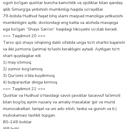
ogoh bo‘lgan qushlar buncha kamchilik va ojizliklar bilan qanday
qilib Simurg‘ga yetishish mumkinligi haqida so‘raydilar.
79-bobda Hudhud faqat Ishq ularni maqsad manziliga yetkazishi
mumkinligini aytib, dostondagi eng katta va alohida mavqega
ega bo‘lgan “Shayx San’on” haqidagi hikoyatni so‘zlab beradi.
=== Taqdimot 20 ===
Tarso qizi shayx ishqining dalili sifatida unga to‘rt shartni bajarishi
va ikki jurmona (jarima) to‘lashi kerakligini aytadi. Aytilgan to‘rt
shart quyidagilar edi:
1) may ichmoq;
2) zunnor bog‘lamoq;
3) Qur’onni o‘tda kuydirmoq;
4) butparastlar diniga kirmoq.
=== Taqdimot 21 ===
Qushlar va Hudhud o‘rtasidagi savol-javoblar tasavvuf ta’limoti
bilan bog‘liq ayrim nazariy va amaliy masalalar (pir va murid
munosabatlari, tariqat va uni ado etish, tavba va gunoh va b.)
muhokamasi tashkil topgan.
80–148-boblar
(68 bob)