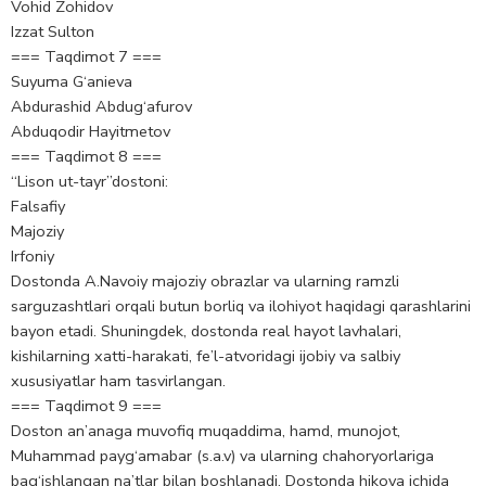
Vohid Zohidov
Izzat Sulton
=== Taqdimot 7 ===
Suyuma G‘anieva
Abdurashid Abdug‘afurov
Abduqodir Hayitmetov
=== Taqdimot 8 ===
“Lison ut-tayr”dostoni:
Falsafiy
Majoziy
Irfoniy
Dostonda A.Navoiy majoziy obrazlar va ularning ramzli
sarguzashtlari orqali butun borliq va ilohiyot haqidagi qarashlarini
bayon etadi. Shuningdek, dostonda real hayot lavhalari,
kishilarning xatti-harakati, fe’l-atvoridagi ijobiy va salbiy
xususiyatlar ham tasvirlangan.
=== Taqdimot 9 ===
Doston an’anaga muvofiq muqaddima, hamd, munojot,
Muhammad payg‘amabar (s.a.v) va ularning chahoryorlariga
bag‘ishlangan na’tlar bilan boshlanadi. Dostonda hikoya ichida