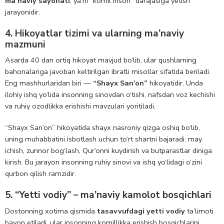
ma’naviy sayohati
, ya’ni “komil inson” darajasiga yetish
jarayonidir.
4. Hikoyatlar tizimi va ularning ma’naviy
mazmuni
Asarda 40 dan ortiq hikoyat mavjud bo‘lib, ular qushlarning
bahonalariga javoban keltirilgan ibratli misollar sifatida beriladi.
Eng mashhurlaridan biri —
“Shayx San’on”
hikoyatidir. Unda
ilohiy ishq yo‘lida insonning sinovdan o‘tishi, nafsdan voz kechishi
va ruhiy ozodlikka erishishi mavzulari yoritiladi.
“Shayx San’on” hikoyatida shayx nasroniy qizga oshiq bo‘lib,
uning muhabbatini isbotlash uchun to‘rt shartni bajaradi: may
ichish, zunnor bog‘lash, Qur’onni kuydirish va butparastlar diniga
kirish. Bu jarayon insonning ruhiy sinovi va ishq yo‘lidagi o‘zini
qurbon qilish ramzidir.
5. “Yetti vodiy” – ma’naviy kamolot bosqichlari
Dostonning xotima qismida
tasavvufdagi yetti vodiy
ta’limoti
bayon etiladi, ular insonning komillikka erishish bosqichlarini