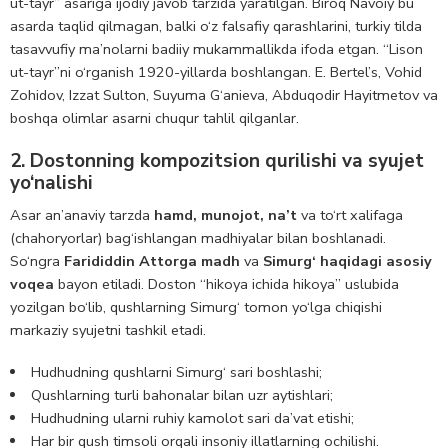
ut-tayr” asariga ijodiy javob tarzida yaratilgan. Biroq Navoiy bu
asarda taqlid qilmagan, balki o‘z falsafiy qarashlarini, turkiy tilda
tasavvufiy ma’nolarni badiiy mukammallikda ifoda etgan. “Lison
ut-tayr”ni o‘rganish 1920-yillarda boshlangan. E. Bertel’s, Vohid
Zohidov, Izzat Sulton, Suyuma G‘anieva, Abduqodir Hayitmetov va
boshqa olimlar asarni chuqur tahlil qilganlar.
2. Dostonning kompozitsion qurilishi va syujet
yo‘nalishi
Asar an’anaviy tarzda
hamd, munojot, na’t
va to‘rt xalifaga
(chahoryorlar) bag‘ishlangan madhiyalar bilan boshlanadi.
So‘ngra
Farididdin Attorga madh
va
Simurg‘ haqidagi asosiy
voqea
bayon etiladi. Doston “hikoya ichida hikoya” uslubida
yozilgan bo‘lib, qushlarning Simurg‘ tomon yo‘lga chiqishi
markaziy syujetni tashkil etadi.
Hudhudning qushlarni Simurg‘ sari boshlashi;
Qushlarning turli bahonalar bilan uzr aytishlari;
Hudhudning ularni ruhiy kamolot sari da’vat etishi;
Har bir qush timsoli orqali insoniy illatlarning ochilishi.