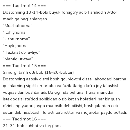
=== Taqdimot 14 ===
Dostonning 13-14-bobi buyuk forsigo‘y adib Farididdin Attor
madhiga bag‘ishlangan
“Musibatnoma”
“Ilohiynoma”
“Ushturnoma”
“Haylojnoma”
“Tazkirat ul- avliyo”
“Mantiq ut-tayr”
=== Taqdimot 15 ===
Simurg‘ ta’rifi olti bob (15–20-boblar)
Dostonning asosiy qismi bosh qoliplovchi qissa: jahondagi barcha
qushlarning yig‘ilib, martaba va fazilatlariga ko‘ra joy talashish
voqeasidan boshlanadi. Bu yig‘inda behunar hunarmanddan,
iste’dodsiz iste’dod sohibidan o‘zib ketish holatlari, har bir qush
o‘zini eng yuqori joyga munosib deb bilishi, boshqalardan o‘zini
ustun deb hisoblashi tufayli turli ixtilof va mojarolar paydo bo‘ladi.
=== Taqdimot 16 ===
21–31-bob suhbat va targ‘ibot