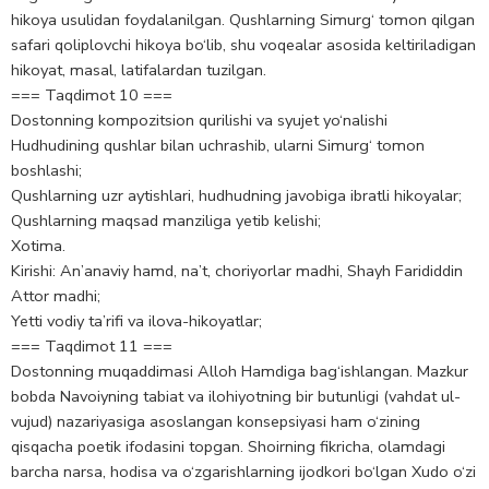
hikoya usulidan foydalanilgan. Qushlarning Simurg‘ tomon qilgan
safari qoliplovchi hikoya bo‘lib, shu voqealar asosida keltiriladigan
hikoyat, masal, latifalardan tuzilgan.
=== Taqdimot 10 ===
Dostonning kompozitsion qurilishi va syujet yo‘nalishi
Hudhudining qushlar bilan uchrashib, ularni Simurg‘ tomon
boshlashi;
Qushlarning uzr aytishlari, hudhudning javobiga ibratli hikoyalar;
Qushlarning maqsad manziliga yetib kelishi;
Xotima.
Kirishi: An’anaviy hamd, na’t, choriyorlar madhi, Shayh Farididdin
Attor madhi;
Yetti vodiy ta’rifi va ilova-hikoyatlar;
=== Taqdimot 11 ===
Dostonning muqaddimasi Alloh Hamdiga bag‘ishlangan. Mazkur
bobda Navoiyning tabiat va ilohiyotning bir butunligi (vahdat ul-
vujud) nazariyasiga asoslangan konsepsiyasi ham o‘zining
qisqacha poetik ifodasini topgan. Shoirning fikricha, olamdagi
barcha narsa, hodisa va o‘zgarishlarning ijodkori bo‘lgan Xudo o‘zi