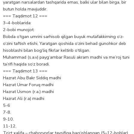
yaratgan narsalardan tashqarida emas, balki ular bilan birga, bir
butun holda mavjuddir.
=== Taqdimot 12 ===
3–4-boblarida:
2-bobi munojot:
Bobda o‘tgan umrini sarhisob qilgan buyuk mutafakkirning o‘z-
o‘zini taftish etishi, Yaratgan qoshida o‘zini behad gunohkor deb
hisoblashi bilan bog‘liq fikrlar keltirib o‘tilgan.
Muhammad (s.a.v) payg‘ambar Rasuli akram madhi va me’roj tuni
ta’rifi haqida so‘z boradi.
=== Taqdimot 13 ===
Hazrat Abu Bakr Siddiq madhi
Hazrat Umar Foruq madhi
Hazrat Usmon (r.a.) madhi
Hazrat Ali (r.a) madhi
5-6
7-8.
9-10.
11-12.
To‘rt xalifa – chahoryorlar tavsifiga bag‘ishlangan (5–12-boblar)