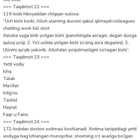
=== Taqdimot 22 ===
119-bobi hikoyatidan chiqqan xulosa:
“Uch kishi borki, Alloh ularning duosini qabul qilmaydi:colleagues
chatting work full shot
Xaroba uyga kirib yotgan kishi (panohingda asragin, degan duoga
quloq yo‘q). 2. Yo‘l ustida yotgan kishi (o‘zing asra deganini). 3.
Ulovini qo‘yib yuborib, Allohdan yo‘qolmasligini so‘ragan kishi”.
=== Taqdimot 23 ===
Yetti vodiy
Ishq
Talab
Ma’rifat
Istig‘no
Tavhid
Hayrat
Faqr-u Fano
=== Taqdimot 24 ===
172-bobdan doston xotimasi boshlanadi. Xotima tariqatdagi yetti
vodiyga bag‘ishlangan munojotlar, shoirning o‘z asariga bo‘lgan