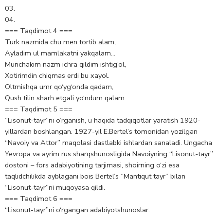
03.
04.
=== Taqdimot 4 ===
Turk nazmida chu men tortib alam,
Ayladim ul mamlakatni yakqalam…
Munchakim nazm ichra qildim ishtig‘ol,
Xotirimdin chiqmas erdi bu xayol.
Oltmishqa umr qo‘yg‘onda qadam,
Qush tilin sharh etgali yo‘ndum qalam.
=== Taqdimot 5 ===
“Lisonut-tayr”ni o‘rganish, u haqida tadqiqotlar yaratish 1920-
yillardan boshlangan. 1927-yil E.Bertel’s tomonidan yozilgan
“Navoiy va Attor” maqolasi dastlabki ishlardan sanaladi. Ungacha
Yevropa va ayrim rus sharqshunosligida Navoiyning “Lisonut-tayr”
dostoni – fors adabiyotining tarjimasi, shoirning o‘zi esa
taqlidchilikda ayblagani bois Bertel’s “Mantiqut tayr” bilan
“Lisonut-tayr”ni muqoyasa qildi.
=== Taqdimot 6 ===
“Lisonut-tayr”ni o‘rgangan adabiyotshunoslar: