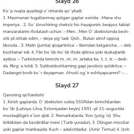
Slayd 26
Koʻp nuqta quyidagi oʻrinlarda qoʻyiladi:
1. Mazmunan tugallanmay qolgan gaplar oxirida: -Mana shu
imperiya… 2. Soʻzlovchining cheksiz his-hayajonini, beqiyos tabiat
manzaralarini ifodalash uchun: – Men… Men Oʻzbekistonda besh-
olti yil ishlab edim, – deya yigʻladi. Qish… Butun atrof oppoq
libosda… 3. Matn (jumla) qisqartirilsa: – Ilkimdan kelgancha… – deb
boshlanar edi. 4. Fikr boʻlib-boʻlib ifoda qilinsa yoki duduqlanib
aytilsa: – Turkistonda birinchi m…m…m…artaba tia…t…t…tr, – dedi-
da, fikrgʻa toldi. 5. Suhbatdoshlarning gapi javobsiz qoldirilsa: –
Dadangni borib koʻr deyapman. Ahvoli ogʻir eshityapsanmi? – …
Slayd 27
Qavsning qo‘llanilishi:
1. Kirish gaplarda: Oʻzbekiston sobiq SSSRdan birinchilardan
boʻlib (Latviya, Litva, Estoniyadan keyin) 1991-yil 31-avgustda
mustaqilligini eʼlon qildi. 2. Remarkalarda: Xon (yolgʻiz). Shu
tiriklikdan-da bezdirdilar meni (Turib yuradur). 3. Olingan misollar
yoki gaplar manbayida: Kuch – adalotdadur. (Amir Temur) 4. Izoh