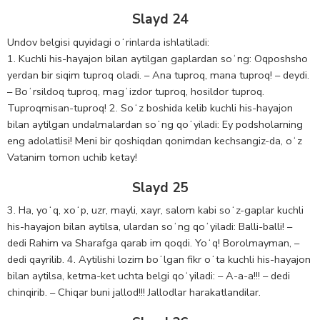
Slayd 24
Undov belgisi quyidagi oʻrinlarda ishlatiladi:
1. Kuchli his-hayajon bilan aytilgan gaplardan soʻng: Oqposhsho
yerdan bir siqim tuproq oladi. – Ana tuproq, mana tuproq! – deydi.
– Boʻrsildoq tuproq, magʻizdor tuproq, hosildor tuproq.
Tuproqmisan-tuproq! 2. Soʻz boshida kelib kuchli his-hayajon
bilan aytilgan undalmalardan soʻng qoʻyiladi: Ey podsholarning
eng adolatlisi! Meni bir qoshiqdan qonimdan kechsangiz-da, oʻz
Vatanim tomon uchib ketay!
Slayd 25
3. Ha, yoʻq, xoʻp, uzr, mayli, xayr, salom kabi soʻz-gaplar kuchli
his-hayajon bilan aytilsa, ulardan soʻng qoʻyiladi: Balli-balli! –
dedi Rahim va Sharafga qarab im qoqdi. Yoʻq! Borolmayman, –
dedi qayrilib. 4. Aytilishi lozim boʻlgan fikr oʻta kuchli his-hayajon
bilan aytilsa, ketma-ket uchta belgi qoʻyiladi: – A-a-a!!! – dedi
chinqirib. – Chiqar buni jallod!!! Jallodlar harakatlandilar.