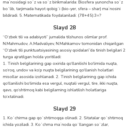
maʼnosidagi soʻz va soʻz birikmalarida: Biosfera yunoncha soʻz
boʻlib, tarjimada hayot qobigʻi (bio-yer, sfera – shar) maʼnosini
bildiradi. 5. Matematikada foydalaniladi: (78+45):3=?
Slayd 28
“O‘zbek tili va adabiyoti” jurnalida tilshunos olimlar prof.
N.Mahmudov, A.Madvaliyev, N.Mahkamov tomonidan chiqarilgan
“O‘zbek tili punktuatsiyasining asosiy qoidalari”da tinish belgilari 2
turga ajratilgan holda yoritiladi:
1. Tinish belgilarining gap oxirida qo‘llanilishi bo‘limida nuqta,
so‘roq, undov va ko‘p nuqta belgilarining qo‘llanish holatlari
misollar asosida izohlanadi. 2. Tinish belgilarining gap ichida
qo‘llanilishi bo‘limida esa vergul, nuqtali vergul, tire, ikki nuqta,
qavs, qo‘shtirnoq kabi belgilarning ishlatilish holatlariga
to‘xtalinadi.
Slayd 29
1. Koʻchirma gap qoʻshtirnoqqa olinadi. 2. Sitatalar qoʻshtirnoq
ichida yoziladi. 3. Koʻchma maʼnoda qoʻllangan soʻzlar,