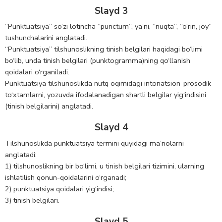
Slayd 3
“Punktuatsiya” so‘zi lotincha “punctum”, ya’ni, “nuqta”, “o‘rin, joy”
tushunchalarini anglatadi.
“Punktuatsiya” tilshunoslikning tinish belgilari haqidagi bo‘limi
bo‘lib, unda tinish belgilari (punktogramma)ning qo‘llanish
qoidalari o‘rganiladi.
Punktuatsiya tilshunoslikda nutq oqimidagi intonatsion-prosodik
to‘xtamlarni, yozuvda ifodalanadigan shartli belgilar yig‘indisini
(tinish belgilarini) anglatadi.
Slayd 4
Tilshunoslikda punktuatsiya termini quyidagi ma’nolarni
anglatadi:
1) tilshunoslikning bir bo‘limi, u tinish belgilari tizimini, ularning
ishlatilish qonun-qoidalarini o‘rganadi;
2) punktuatsiya qoidalari yig‘indisi;
3) tinish belgilari.
Slayd 5