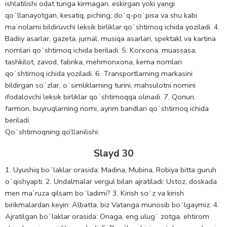
ishlatilishi odat turiga kirmagan, eskirgan yoki yangi
qoʻllanayotgan, kesatiq, piching, doʻq-poʻpisa va shu kabi
maʼnolarni bildiruvchi leksik birliklar qoʻshtirnoq ichida yoziladi. 4.
Badiiy asarlar, gazeta, jurnal, musiqa asarlari, spektakl va kartina
nomlari qoʻshtirnoq ichida beriladi. 5. Korxona, muassasa,
tashkilot, zavod, fabrika, mehmonxona, kema nomlari
qoʻshtirnoq ichida yoziladi. 6. Transportlarning markasini
bildirgan soʻzlar, oʻsimliklarning turini, mahsulotni nomini
ifodalovchi leksik birliklar qoʻshtirnoqqa olinadi. 7. Qonun,
farmon, buyruqlarning nomi, ayrim bandlari qoʻshtirnoq ichida
beriladi.
Qoʻshtirnoqning qo‘llanilishi:
Slayd 30
1. Uyushiq boʻlaklar orasida: Madina, Mubina, Robiya bitta guruh
oʻqishyapti. 2. Undalmalar vergul bilan ajratiladi: Ustoz, doskada
men maʼruza qilsam boʻladimi? 3. Kirish soʻz va kirish
birikmalardan keyin: Albatta, biz Vatanga munosib boʻlgaymiz. 4.
Ajratilgan boʻlaklar orasida: Onaga, eng ulugʻ zotga, ehtirom