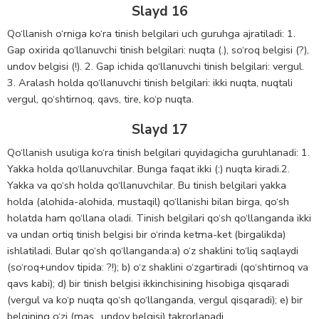
Slayd 16
Qo‘llanish o‘rniga ko‘ra tinish belgilari uch guruhga ajratiladi: 1.
Gap oxirida qo‘llanuvchi tinish belgilari: nuqta (.), so‘roq belgisi (?),
undov belgisi (!). 2. Gap ichida qo‘llanuvchi tinish belgilari: vergul.
3. Aralash holda qo‘llanuvchi tinish belgilari: ikki nuqta, nuqtali
vergul, qo‘shtirnoq, qavs, tire, ko‘p nuqta.
Slayd 17
Qo‘llanish usuliga ko‘ra tinish belgilari quyidagicha guruhlanadi: 1.
Yakka holda qo‘llanuvchilar. Bunga faqat ikki (:) nuqta kiradi.2.
Yakka va qo‘sh holda qo‘llanuvchilar. Bu tinish belgilari yakka
holda (alohida-alohida, mustaqil) qo‘llanishi bilan birga, qo‘sh
holatda ham qo‘llana oladi. Tinish belgilari qo‘sh qo‘llanganda ikki
va undan ortiq tinish belgisi bir o‘rinda ketma-ket (birgalikda)
ishlatiladi. Bular qo‘sh qo‘llanganda:a) o‘z shaklini to‘liq saqlaydi
(so‘roq+undov tipida: ?!); b) o‘z shaklini o‘zgartiradi (qo‘shtirnoq va
qavs kabi); d) bir tinish belgisi ikkinchisining hisobiga qisqaradi
(vergul va ko‘p nuqta qo‘sh qo‘llanganda, vergul qisqaradi); e) bir
belgining o‘zi (mas., undov belgisi) takrorlanadi.