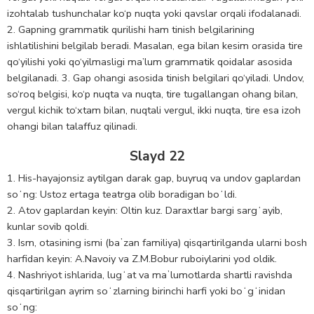
izohtalab tushunchalar ko‘p nuqta yoki qavslar orqali ifodalanadi.
2. Gapning grammatik qurilishi ham tinish belgilarining
ishlatilishini belgilab beradi. Masalan, ega bilan kesim orasida tire
qo‘yilishi yoki qo‘yilmasligi ma’lum grammatik qoidalar asosida
belgilanadi. 3. Gap ohangi asosida tinish belgilari qo‘yiladi. Undov,
so‘roq belgisi, ko‘p nuqta va nuqta, tire tugallangan ohang bilan,
vergul kichik to‘xtam bilan, nuqtali vergul, ikki nuqta, tire esa izoh
ohangi bilan talaffuz qilinadi.
Slayd 22
1. His-hayajonsiz aytilgan darak gap, buyruq va undov gaplardan
soʻng: Ustoz ertaga teatrga olib boradigan boʻldi.
2. Atov gaplardan keyin: Oltin kuz. Daraxtlar bargi sargʻayib,
kunlar sovib qoldi.
3. Ism, otasining ismi (baʼzan familiya) qisqartirilganda ularni bosh
harfidan keyin: A.Navoiy va Z.M.Bobur ruboiylarini yod oldik.
4. Nashriyot ishlarida, lugʻat va maʼlumotlarda shartli ravishda
qisqartirilgan ayrim soʻzlarning birinchi harfi yoki boʻgʻinidan
soʻng: