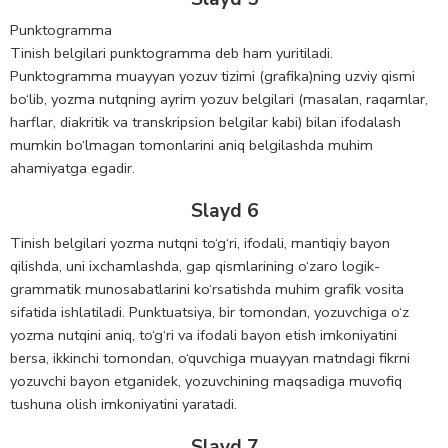
Punktogramma
Tinish belgilari punktogramma deb ham yuritiladi.
Punktogramma muayyan yozuv tizimi (grafika)ning uzviy qismi
bo‘lib, yozma nutqning ayrim yozuv belgilari (masalan, raqamlar,
harflar, diakritik va transkripsion belgilar kabi) bilan ifodalash
mumkin bo‘lmagan tomonlarini aniq belgilashda muhim
ahamiyatga egadir.
Slayd 6
Tinish belgilari yozma nutqni to‘g‘ri, ifodali, mantiqiy bayon
qilishda, uni ixchamlashda, gap qismlarining o‘zaro logik-
grammatik munosabatlarini ko‘rsatishda muhim grafik vosita
sifatida ishlatiladi. Punktuatsiya, bir tomondan, yozuvchiga o‘z
yozma nutqini aniq, to‘g‘ri va ifodali bayon etish imkoniyatini
bersa, ikkinchi tomondan, o‘quvchiga muayyan matndagi fikrni
yozuvchi bayon etganidek, yozuvchining maqsadiga muvofiq
tushuna olish imkoniyatini yaratadi.
Slayd 7