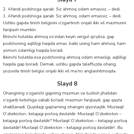
2. Afandi podshoga qarab: Siz ahmoq odam emassiz, – dedi.
1. Afandi podshoga qarab: Siz ahmoq, odam emassiz, – dedi.
Ushbu gapda tinish belgisini o‘zgartirish orqali ikki xil mazmunni
farqlash mumkin:
Birinchi holatda ahmoq so‘zidan keyin vergul qo‘yilsa, gap
podshoning aqlliligi haqida emas, balki uning ham ahmoq, ham
yomon odamligi haqida boradi.
Ikkinchi holatda esa podshoning ahmoq odam emasligi, aqlliligi
haqida gap boradi. Demak, ushbu gapda talaffuzda ohang,
yozuvda tinish belgisi orqali ikki xil ma’no anglashilmoqda.
Slayd 8
Ohangning o‘zgarishi gapning mazmun va tuzilish jihatidan
o‘zgarib ketishiga sabab bo‘ladi: mazmun farqlaydi, gap qayta
shakllanadi. Quyidagi gaplarning ohangini qiyoslaylik: Mustaqil
O‘zbekiston- kelajagi porloq davlatdir. Mustaqil O‘zbekiston –
kelajagi porloq davlatdir? Mustaqil O‘zbekiston – kelajagi porloq
davlatdir! Mustaqil O‘zbekiston – kelajagi porloq davlatdir!.. Bu