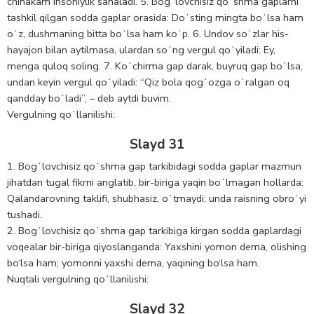
chinakam insoniylik sanaladi. 5. Bogʻlovchisiz qoʻshma gaplarni
tashkil qilgan sodda gaplar orasida: Doʻsting mingta boʻlsa ham
oʻz, dushmaning bitta boʻlsa ham koʻp. 6. Undov soʻzlar his-
hayajon bilan aytilmasa, ulardan soʻng vergul qoʻyiladi: Ey,
menga quloq soling. 7. Koʻchirma gap darak, buyruq gap boʻlsa,
undan keyin vergul qoʻyiladi: “Qiz bola qogʻozga oʻralgan oq
qandday boʻladi”, – deb aytdi buvim.
Vergulning qoʻllanilishi:
Slayd 31
1. Bogʻlovchisiz qoʻshma gap tarkibidagi sodda gaplar mazmun
jihatdan tugal fikrni anglatib, bir-biriga yaqin boʻlmagan hollarda:
Qalandarovning taklifi, shubhasiz, oʻtmaydi; unda raisning obroʻyi
tushadi.
2. Bogʻlovchisiz qoʻshma gap tarkibiga kirgan sodda gaplardagi
voqealar bir-biriga qiyoslanganda: Yaxshini yomon dema, olishing
bo‘lsa ham; yomonni yaxshi dema, yaqining bo‘lsa ham.
Nuqtali vergulning qoʻllanilishi:
Slayd 32