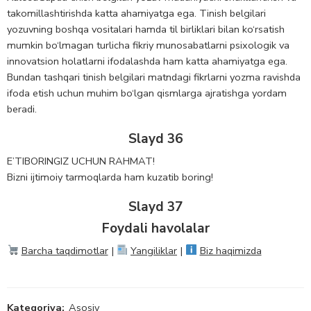
takomillashtirishda katta ahamiyatga ega. Tinish belgilari
yozuvning boshqa vositalari hamda til birliklari bilan ko‘rsatish
mumkin bo‘lmagan turlicha fikriy munosabatlarni psixologik va
innovatsion holatlarni ifodalashda ham katta ahamiyatga ega.
Bundan tashqari tinish belgilari matndagi fikrlarni yozma ravishda
ifoda etish uchun muhim bo‘lgan qismlarga ajratishga yordam
beradi.
Slayd 36
E’TIBORINGIZ UCHUN RAHMAT!
Bizni ijtimoiy tarmoqlarda ham kuzatib boring!
Slayd 37
Foydali havolalar
Barcha taqdimotlar
|
Yangiliklar
|
Biz haqimizda
Kategoriya:
Asosiy