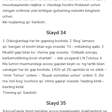
musobaqalarida raqiblar oʻrtasidagi hisobni ifodalash uchun
olingan ochkolar yoki kiritilgan gollarning nisbatini belgilash
uchun.
Ikki nuqtaning qoʻllanilishi :
Slayd 34
1. Dialoglardagi har bir gapning boshida. 2. Bogʻlamasiz
qoʻllangan ot kesim bilan ega orasida: Til – millatning qalbi. 3.
Muallif gapi bilan koʻchirma gap orasida: “Oddiylik axloqiy
barkamollikning bosh shartidir”, – deb yozgandi L.N.Tolstoy. 4.
Maʼlumot mazmunidagi asosiy gapdan keyin soʻng tartib bilan
sanalgan har bir gap boshida: 1926-yil 26-aprelda taʼsis etildi: –
“Amir Temur” ordeni; – “Buyuk xizmatlari uchun” ordeni. 5. Zid
maʼnoli bogʻlovchisiz qoʻshma gaplar orasida: Vaqting ketdi –
baxting ketdi.
Tirening qoʻllanilishi:
Slayd 35
XulosaGapda tinish belgilari yozuv madaniyatini shakllantirish va