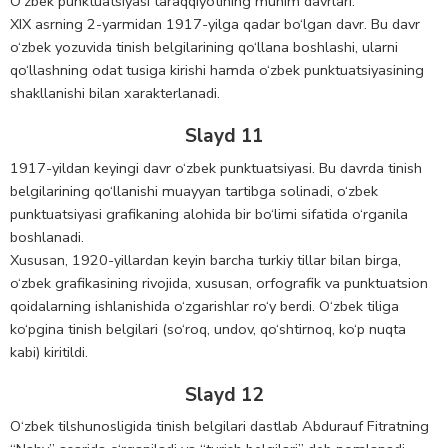
O‘zbek punktuatsiyasi taraqqiyotining muhim davrlari:
XIX asrning 2-yarmidan 1917-yilga qadar bo‘lgan davr. Bu davr
o‘zbek yozuvida tinish belgilarining qo‘llana boshlashi, ularni
qo‘llashning odat tusiga kirishi hamda o‘zbek punktuatsiyasining
shakllanishi bilan xarakterlanadi.
Slayd 11
1917-yildan keyingi davr o‘zbek punktuatsiyasi. Bu davrda tinish
belgilarining qo‘llanishi muayyan tartibga solinadi, o‘zbek
punktuatsiyasi grafikaning alohida bir bo‘limi sifatida o‘rganila
boshlanadi.
Xususan, 1920-yillardan keyin barcha turkiy tillar bilan birga,
o‘zbek grafikasining rivojida, xususan, orfografik va punktuatsion
qoidalarning ishlanishida o‘zgarishlar ro‘y berdi. O‘zbek tiliga
ko‘pgina tinish belgilari (so‘roq, undov, qo‘shtirnoq, ko‘p nuqta
kabi) kiritildi.
Slayd 12
O‘zbek tilshunosligida tinish belgilari dastlab Abdurauf Fitratning