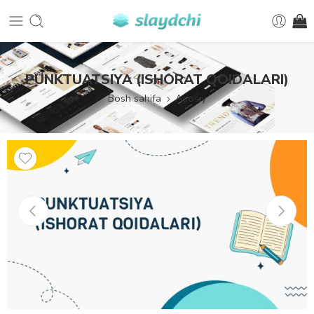
PUNKTUATSIYA (ISHORAT QOIDALARI)
Bosh sahifa
Asosiy