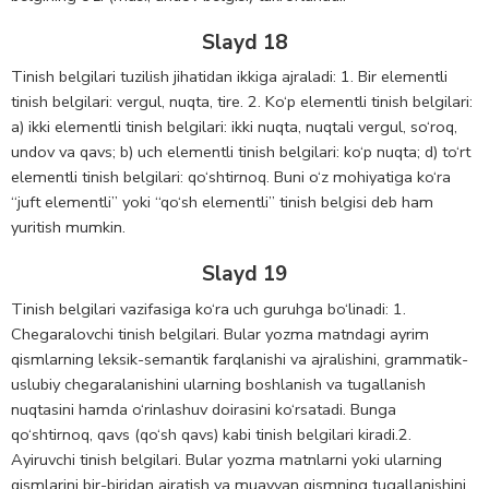
Slayd 18
Tinish belgilari tuzilish jihatidan ikkiga ajraladi: 1. Bir elementli
tinish belgilari: vergul, nuqta, tire. 2. Ko‘p elementli tinish belgilari:
a) ikki elementli tinish belgilari: ikki nuqta, nuqtali vergul, so‘roq,
undov va qavs; b) uch elementli tinish belgilari: ko‘p nuqta; d) to‘rt
elementli tinish belgilari: qo‘shtirnoq. Buni o‘z mohiyatiga ko‘ra
“juft elementli” yoki “qo‘sh elementli” tinish belgisi deb ham
yuritish mumkin.
Slayd 19
Tinish belgilari vazifasiga ko‘ra uch guruhga bo‘linadi: 1.
Chegaralovchi tinish belgilari. Bular yozma matndagi ayrim
qismlarning leksik-semantik farqlanishi va ajralishini, grammatik-
uslubiy chegaralanishini ularning boshlanish va tugallanish
nuqtasini hamda o‘rinlashuv doirasini ko‘rsatadi. Bunga
qo‘shtirnoq, qavs (qo‘sh qavs) kabi tinish belgilari kiradi.2.
Ayiruvchi tinish belgilari. Bular yozma matnlarni yoki ularning
qismlarini bir-biridan ajratish va muayyan qismning tugallanishini