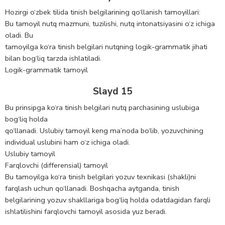
Hozirgi o‘zbek tilida tinish belgilarining qo‘llanish tamoyillari:
Bu tamoyil nutq mazmuni, tuzilishi, nutq intonatsiyasini o‘z ichiga
oladi. Bu
tamoyilga ko‘ra tinish belgilari nutqning logik-grammatik jihati
bilan bog‘liq tarzda ishlatiladi.
Logik-grammatik tamoyil
Slayd 15
Bu prinsipga ko‘ra tinish belgilari nutq parchasining uslubiga
bog‘liq holda
qo‘llanadi. Uslubiy tamoyil keng ma’noda bo‘lib, yozuvchining
individual uslubini ham o‘z ichiga oladi.
Uslubiy tamoyil
Farqlovchi (differensial) tamoyil
Bu tamoyilga ko‘ra tinish belgilari yozuv texnikasi (shakli)ni
farqlash uchun qo‘llanadi. Boshqacha aytganda, tinish
belgilarining yozuv shakllariga bog‘liq holda odatdagidan farqli
ishlatilishini farqlovchi tamoyil asosida yuz beradi.