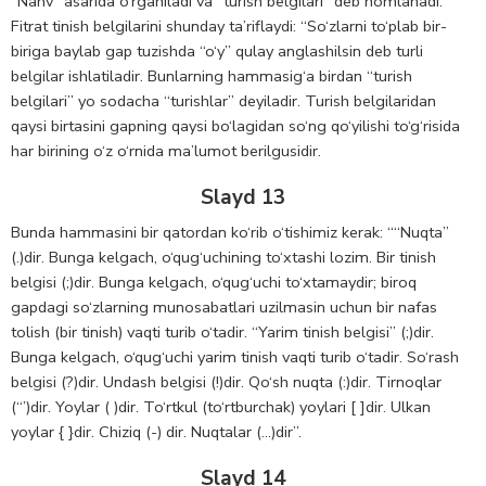
“Nahv” asarida o‘rganiladi va “turish belgilari” deb nomlanadi.
Fitrat tinish belgilarini shunday ta’riflaydi: “So‘zlarni to‘plab bir-
biriga baylab gap tuzishda “o‘y” qulay anglashilsin deb turli
belgilar ishlatiladir. Bunlarning hammasig‘a birdan “turish
belgilari” yo sodacha “turishlar” deyiladir. Turish belgilaridan
qaysi birtasini gapning qaysi bo‘lagidan so‘ng qo‘yilishi to‘g‘risida
har birining o‘z o‘rnida ma’lumot berilgusidir.
Slayd 13
Bunda hammasini bir qatordan ko‘rib o‘tishimiz kerak: ““Nuqta”
(.)dir. Bunga kelgach, o‘qug‘uchining to‘xtashi lozim. Bir tinish
belgisi (;)dir. Bunga kelgach, o‘qug‘uchi to‘xtamaydir; biroq
gapdagi so‘zlarning munosabatlari uzilmasin uchun bir nafas
tolish (bir tinish) vaqti turib o‘tadir. “Yarim tinish belgisi” (;)dir.
Bunga kelgach, o‘qug‘uchi yarim tinish vaqti turib o‘tadir. So‘rash
belgisi (?)dir. Undash belgisi (!)dir. Qo‘sh nuqta (:)dir. Tirnoqlar
(“’)dir. Yoylar ( )dir. To‘rtkul (to‘rtburchak) yoylari [ ]dir. Ulkan
yoylar { }dir. Chiziq (-) dir. Nuqtalar (…)dir”.
Slayd 14