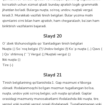
ko‘rsatish uchun xizmat qiladi: bunday ajratish logik-grammatik
jihatdan bo‘ladi. Bularga nuqta, so‘roq, undov, nuqtali vergul
kiradi.3. Murakkab vazifali tinish belgilari. Bular yozma matn
qismlarini o‘rni bilan ham ajratish, ham chegaralash, ba’zan ham
biriktirish vazifalarini bajaradi.
Slayd 20
Oʻzbek tilshunosligida qoʻllaniladigan tinish belgilari
Nuqta (.) Soʻroq belgisi (?) Undov belgisi (!) Koʻp nuqta (…) Qavs (
) Qoʻshtirnoq (“ ”) Vergul (,) Nuqtali vergul (;)
Ikki nuqta (:)
Tire (-)
Slayd 21
Tinish belgilarining qo‘llanishida:1. Gap mazmuni e’tiborga
olinadi. Ifodalanmoqchi bo‘lgan mazmun tugallangan bo‘lsa,
nuqta, undov yoki so‘roq belgisi, uch nuqta qo‘yiladi. Gaplar
orasidagi mazmuniy munosabatlarni ifodalashda ikki nuqta, tire,
vergul yoki nuqtali vergul orqali ifodalanadi. Tugallanmagan yoki