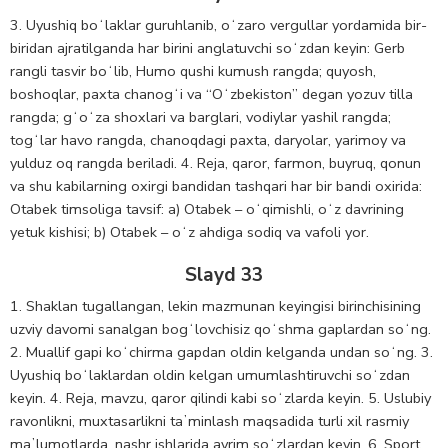
3. Uyushiq boʻlaklar guruhlanib, oʻzaro vergullar yordamida bir-
biridan ajratilganda har birini anglatuvchi soʻzdan keyin: Gerb
rangli tasvir boʻlib, Humo qushi kumush rangda; quyosh,
boshoqlar, paxta chanogʻi va “Oʻzbekiston” degan yozuv tilla
rangda; gʻoʻza shoxlari va barglari, vodiylar yashil rangda;
togʻlar havo rangda, chanoqdagi paxta, daryolar, yarimoy va
yulduz oq rangda beriladi. 4. Reja, qaror, farmon, buyruq, qonun
va shu kabilarning oxirgi bandidan tashqari har bir bandi oxirida:
Otabek timsoliga tavsif: a) Otabek – oʻqimishli, oʻz davrining
yetuk kishisi; b) Otabek – oʻz ahdiga sodiq va vafoli yor.
Slayd 33
1. Shaklan tugallangan, lekin mazmunan keyingisi birinchisining
uzviy davomi sanalgan bogʻlovchisiz qoʻshma gaplardan soʻng.
2. Muallif gapi koʻchirma gapdan oldin kelganda undan soʻng. 3.
Uyushiq boʻlaklardan oldin kelgan umumlashtiruvchi soʻzdan
keyin. 4. Reja, mavzu, qaror qilindi kabi soʻzlarda keyin. 5. Uslubiy
ravonlikni, muxtasarlikni taʼminlash maqsadida turli xil rasmiy
maʼlumotlarda, nashr ishlarida ayrim soʻzlardan keyin. 6. Sport