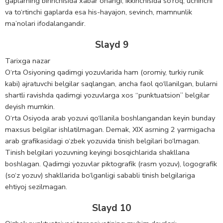
gaplarning birinchisida xabar ohangi, ikkinchisida so‘roq, uchinchi
va to‘rtinchi gaplarda esa his-hayajon, sevinch, mamnunlik
ma’nolari ifodalangandir.
Slayd 9
Tarixga nazar
O‘rta Osiyoning qadimgi yozuvlarida ham (oromiy, turkiy runik
kabi) ajratuvchi belgilar saqlangan, ancha faol qo‘llanilgan, bularni
shartli ravishda qadimgi yozuvlarga xos “punktuatsion” belgilar
deyish mumkin.
O‘rta Osiyoda arab yozuvi qo‘llanila boshlangandan keyin bunday
maxsus belgilar ishlatilmagan. Demak, XIX asrning 2 yarmigacha
arab grafikasidagi o‘zbek yozuvida tinish belgilari bo‘lmagan.
Tinish belgilari yozuvning keyingi bosqichlarida shakllana
boshlagan. Qadimgi yozuvlar piktografik (rasm yozuv), logografik
(so‘z yozuv) shakllarida bo‘lganligi sababli tinish belgilariga
ehtiyoj sezilmagan.
Slayd 10