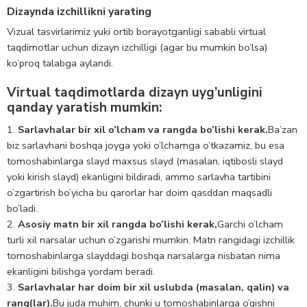
Dizaynda izchillikni yarating
Vizual tasvirlarimiz yuki ortib borayotganligi sababli virtual
taqdimotlar uchun dizayn izchilligi (agar bu mumkin bo’lsa)
ko’proq talabga aylandi.
Virtual taqdimotlarda dizayn uyg’unligini
qanday yaratish mumkin:
Sarlavhalar bir xil o’lcham va rangda bo’lishi kerak.
Ba’zan
biz sarlavhani boshqa joyga yoki o’lchamga o’tkazamiz, bu esa
tomoshabinlarga slayd maxsus slayd (masalan, iqtibosli slayd
yoki kirish slayd) ekanligini bildiradi, ammo sarlavha tartibini
o’zgartirish bo’yicha bu qarorlar har doim qasddan maqsadli
bo’ladi.
Asosiy matn bir xil rangda bo’lishi kerak,
Garchi o’lcham
turli xil narsalar uchun o’zgarishi mumkin. Matn rangidagi izchillik
tomoshabinlarga slayddagi boshqa narsalarga nisbatan nima
ekanligini bilishga yordam beradi.
Sarlavhalar har doim bir xil uslubda (masalan, qalin) va
rang(lar).
Bu juda muhim, chunki u tomoshabinlarga o’qishni