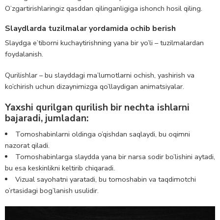
O’zgartirishlaringiz qasddan qilinganligiga ishonch hosil qiling.
Slaydlarda tuzilmalar yordamida ochib berish
Slaydga e’tiborni kuchaytirishning yana bir yo’li – tuzilmalardan
foydalanish.
Qurilishlar – bu slayddagi ma’lumotlarni ochish, yashirish va
ko’chirish uchun dizaynimizga qo’llaydigan animatsiyalar.
Yaxshi qurilgan qurilish bir nechta ishlarni
bajaradi, jumladan:
Tomoshabinlarni oldinga o’qishdan saqlaydi, bu oqimni
nazorat qiladi.
Tomoshabinlarga slaydda yana bir narsa sodir bo’lishini aytadi,
bu esa keskinlikni keltirib chiqaradi.
Vizual sayohatni yaratadi, bu tomoshabin va taqdimotchi
o’rtasidagi bog’lanish usulidir.