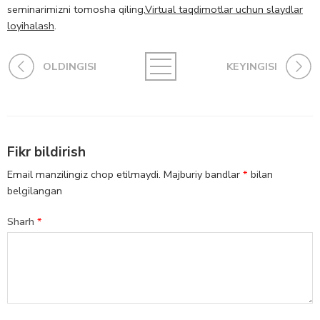
seminarimizni tomosha qiling,
Virtual taqdimotlar uchun slaydlar
loyihalash
.
OLDINGISI
KEYINGISI
Fikr bildirish
Email manzilingiz chop etilmaydi.
Majburiy bandlar
*
bilan
belgilangan
Sharh
*