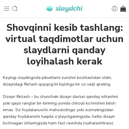
Shovqinni kesib tashlang:
virtual taqdimotlar uchun
slaydlarni qanday
loyihalash kerak
Keyingi slaydingizda piksellarni surishni boshlashdan oldin,
dizayndagi fikrlash qopqog’ini kiyishga bir oz vaqt ajrating.
Dizayn fikrlash – bu shunchaki dizayn dasturi qanday ishlashini
yoki qaysi ranglar bir-birining yonida chiroyli ko’rinishini bilish
emas. Siz foydalanuvchi mahsulotingiz yoki xizmatingizdan
qanday foydalanishi haqida o’ylayotganingizda, hatto dizayn
bo’lmagan ishlaringizda ham faol ravishda loyihalashtirasiz.