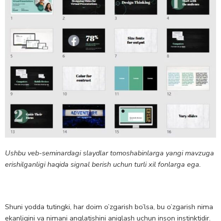
Ushbu veb-seminardagi slaydlar tomoshabinlarga yangi mavzuga
erishilganligi haqida signal berish uchun turli xil fonlarga ega.
Shuni yodda tutingki, har doim o’zgarish bo’lsa, bu o’zgarish nima
ekanligini va nimani anglatishini aniqlash uchun inson instinktidir.