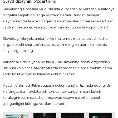
Slayd dizaynini o’zgartiring
Slaydlaringiz orasida va oʻrtasida oʻzgarishlar yaratish auditoriya
diqqatini saqlab qolishga yordam beradi. Bundan tashqari,
slaydlaringizni tez-tez o’zgartirsangiz va ular bir narsaga sarflash
vaqtini cheklab qo’ysangiz, odamlarning qiziqishi yuqori bo’ladi.
Slayddagi ikki yoki undan ortiq ma’lumot ma’noli bo’lishi uchun
birga bo’lishi shart bo’lmasa, davom eting va ularni bir nechta
slaydlarga bo’ling.
Variantlar uchun yana bir hiyla – bu slaydning fonini o’zgartirish.
Biz buni ko’pincha taqdimotlarda tomoshabinlarga muhim narsa
sodir bo’layotganini bildirish uchun qilamiz.
Aytish joizki, izchillikni saqlash uchun ranglar tizimida qoling. Bir
xil ranglardan foydalanish tomoshabinlarga nimani kutish
kerakligini va nima uchun muayyan dizayn qarorlari qabul
qilinganligini bilishga yordam beradi.