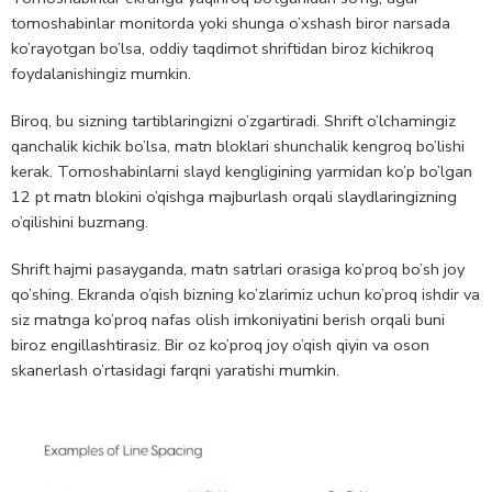
tomoshabinlar monitorda yoki shunga o’xshash biror narsada
ko’rayotgan bo’lsa, oddiy taqdimot shriftidan biroz kichikroq
foydalanishingiz mumkin.
Biroq, bu sizning tartiblaringizni o’zgartiradi. Shrift o’lchamingiz
qanchalik kichik bo’lsa, matn bloklari shunchalik kengroq bo’lishi
kerak. Tomoshabinlarni slayd kengligining yarmidan ko’p bo’lgan
12 pt matn blokini o’qishga majburlash orqali slaydlaringizning
o’qilishini buzmang.
Shrift hajmi pasayganda, matn satrlari orasiga ko’proq bo’sh joy
qo’shing. Ekranda o’qish bizning ko’zlarimiz uchun ko’proq ishdir va
siz matnga ko’proq nafas olish imkoniyatini berish orqali buni
biroz engillashtirasiz. Bir oz ko’proq joy o’qish qiyin va oson
skanerlash o’rtasidagi farqni yaratishi mumkin.