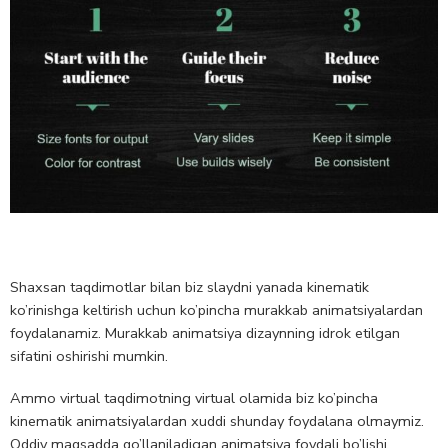
Shaxsan taqdimotlar bilan biz slaydni yanada kinematik
ko’rinishga keltirish uchun ko’pincha murakkab animatsiyalardan
foydalanamiz. Murakkab animatsiya dizaynning idrok etilgan
sifatini oshirishi mumkin.
Ammo virtual taqdimotning virtual olamida biz ko’pincha
kinematik animatsiyalardan xuddi shunday foydalana olmaymiz.
Oddiy maqsadda qo’llaniladigan animatsiya foydali bo’lishi