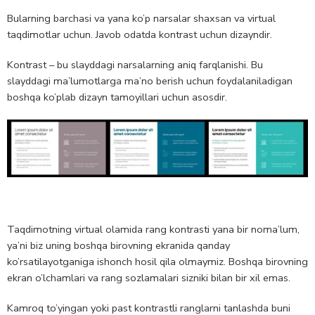
Bularning barchasi va yana ko’p narsalar shaxsan va virtual
taqdimotlar uchun. Javob odatda kontrast uchun dizayndir.
Kontrast – bu slayddagi narsalarning aniq farqlanishi. Bu
slayddagi ma’lumotlarga ma’no berish uchun foydalaniladigan
boshqa ko’plab dizayn tamoyillari uchun asosdir.
Taqdimotning virtual olamida rang kontrasti yana bir noma’lum,
ya’ni biz uning boshqa birovning ekranida qanday
ko’rsatilayotganiga ishonch hosil qila olmaymiz. Boshqa birovning
ekran o’lchamlari va rang sozlamalari sizniki bilan bir xil emas.
Kamroq to’yingan yoki past kontrastli ranglarni tanlashda buni