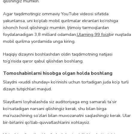
qilishingiz mumkin.
Agar taqdimotingiz ommaviy YouTube videosi sifatida
yakunlansa, uni ko’plab mobil qurilmalar ekranlari ko’rishiga
ishonch hosil qilishingiz mumkin. Ijtimoiy tarmoqlardan
foydalanadigan 3,8 milliard odamdan,
Ularning 99 foizi
bir nuqtada
mobil qurilma yordamida unga kiring.
Haqiqiy dizaynni boshlashdan oldin taqdimotning natijasi
to’g’risida qaror qabul qilishdan boshlang.
Tomoshabinlarni hisobga olgan holda boshlang
Slaydni «xuddi shunday» ko’rinishi uchun tortadigan juda ko’p turli
dizayn tutqichlari mavjud.
Slaydlarni loyihalashda siz auditoriyaga eng samarali ta’sir
ko’rsatadigan narsani qilishingiz kerak, shu bilan birga
ma’ruzachining so’zlari bilan muvozanatni saqlashingiz kerak. Ular
bir-birlarini qo’llab-quvvatlashlarini xohlaysiz.