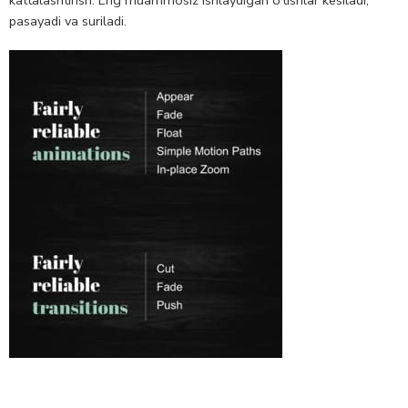
kattalashtirish. Eng muammosiz ishlaydigan o’tishlar kesiladi,
pasayadi va suriladi.