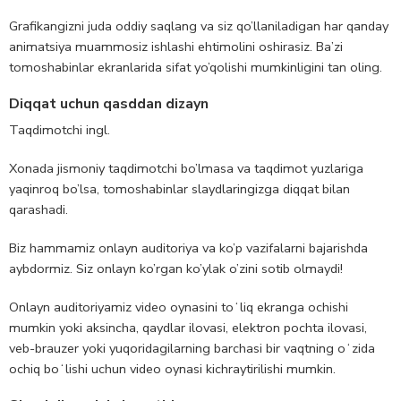
Grafikangizni juda oddiy saqlang va siz qo’llaniladigan har qanday
animatsiya muammosiz ishlashi ehtimolini oshirasiz. Ba’zi
tomoshabinlar ekranlarida sifat yo’qolishi mumkinligini tan oling.
Diqqat uchun qasddan dizayn
Taqdimotchi ingl.
Xonada jismoniy taqdimotchi bo’lmasa va taqdimot yuzlariga
yaqinroq bo’lsa, tomoshabinlar slaydlaringizga diqqat bilan
qarashadi.
Biz hammamiz onlayn auditoriya va ko’p vazifalarni bajarishda
aybdormiz. Siz onlayn ko’rgan ko’ylak o’zini sotib olmaydi!
Onlayn auditoriyamiz video oynasini toʻliq ekranga ochishi
mumkin yoki aksincha, qaydlar ilovasi, elektron pochta ilovasi,
veb-brauzer⁠ yoki yuqoridagilarning barchasi bir vaqtning oʻzida
ochiq boʻlishi uchun video oynasi kichraytirilishi mumkin.