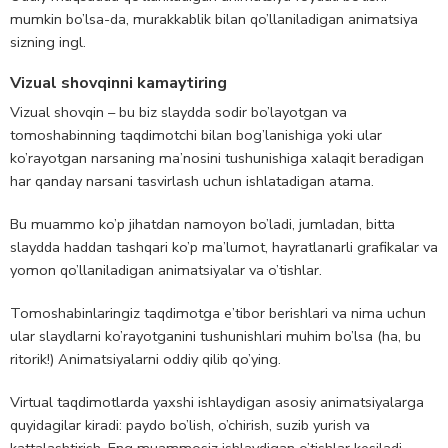
mumkin bo’lsa-da, murakkablik bilan qo’llaniladigan animatsiya
sizning ingl.
Vizual shovqinni kamaytiring
Vizual shovqin – bu biz slaydda sodir bo’layotgan va
tomoshabinning taqdimotchi bilan bog’lanishiga yoki ular
ko’rayotgan narsaning ma’nosini tushunishiga xalaqit beradigan
har qanday narsani tasvirlash uchun ishlatadigan atama.
Bu muammo ko’p jihatdan namoyon bo’ladi, jumladan, bitta
slaydda haddan tashqari ko’p ma’lumot, hayratlanarli grafikalar va
yomon qo’llaniladigan animatsiyalar va o’tishlar.
Tomoshabinlaringiz taqdimotga e’tibor berishlari va nima uchun
ular slaydlarni ko’rayotganini tushunishlari muhim bo’lsa (ha, bu
ritorik!) Animatsiyalarni oddiy qilib qo’ying.
Virtual taqdimotlarda yaxshi ishlaydigan asosiy animatsiyalarga
quyidagilar kiradi: paydo bo’lish, o’chirish, suzib yurish va