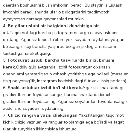
qaerdan boshlashni bilish imkonini beradi. Bu slaydni silliqlash
imkonini beradi, shunda ular o’z diqqatlarini taqdimotchi
aytayotgan narsaga qaytarishlari mumkin.
Belgilar uslubi bir belgidan ikkinchisiga bir
xil.
Taqdimotdagi barcha piktogrammalarga oilaviy uslubni
qo’llang. Agar siz bepul to’plam yoki saytdan foydalanayotgan
bo’lsangiz, iloji boricha yaqinroq bo’lgan piktogrammalarni
tanlashga harakat qiling.
Fotosurat uslubi barcha tasvirlarda bir xil bo’lishi
kerak.
Oddiy qilib aytganda, izchil fotosuratlar o’xshash
ohanglarni yaratadigan o’xshash yoritishga ega bo’ladi (masalan,
tiniq oq yorug’lik, Instagram ko’rinishidagi filtr yoki issiq porlash).
Shakl-uslublar izchil bo’lishi kerak.
Agar siz shakllardagi
gradientlardan foydalansangiz, barcha shakllarda bir xil
gradientlardan foydalaning. Agar siz soyalardan foydalansangiz,
xuddi shu soyadan foydalaning.
Chiziq rangi va vazni cheklangan.
Yaxshilangan taqdimot
kichik chiziq vaznlari va ranglar to’plamiga ega bo’ladi va faqat
ular bir slayddan ikkinchisiga ishlatiladi.