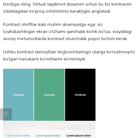
hisobga oling. Virtual taqdimot dizayneri uchun bu biz kontrastni
odatdagidan ko’proq oshirishimiz kerakligini anglatadi.
Kontrast shriftlar kabi muhim ahamiyatga ega: siz
loyihalashtirgan ekran o’lchami qanchalik kichik bo’lsa, slayddagi
asosiy ma’lumotlarda kontrast shunchalik yuqori bo’lishi kerak.
Ushbu kontrast tamoyillari tinglovchilaringiz ularga ko’rsatmoqchi
bo’lgan narsalarni ko’rishlarini ta’minlaydi.