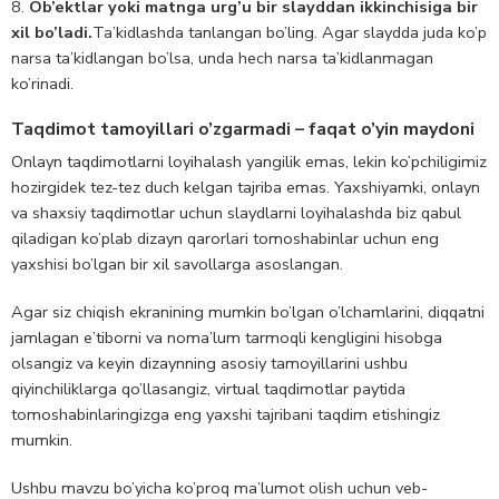
Ob’ektlar yoki matnga urg’u bir slayddan ikkinchisiga bir
xil bo’ladi.
Ta’kidlashda tanlangan bo’ling. Agar slaydda juda ko’p
narsa ta’kidlangan bo’lsa, unda hech narsa ta’kidlanmagan
ko’rinadi.
Taqdimot tamoyillari o’zgarmadi – faqat o’yin maydoni
Onlayn taqdimotlarni loyihalash yangilik emas, lekin ko’pchiligimiz
hozirgidek tez-tez duch kelgan tajriba emas. Yaxshiyamki, onlayn
va shaxsiy taqdimotlar uchun slaydlarni loyihalashda biz qabul
qiladigan ko’plab dizayn qarorlari tomoshabinlar uchun eng
yaxshisi bo’lgan bir xil savollarga asoslangan.
Agar siz chiqish ekranining mumkin bo’lgan o’lchamlarini, diqqatni
jamlagan e’tiborni va noma’lum tarmoqli kengligini hisobga
olsangiz va keyin dizaynning asosiy tamoyillarini ushbu
qiyinchiliklarga qo’llasangiz, virtual taqdimotlar paytida
tomoshabinlaringizga eng yaxshi tajribani taqdim etishingiz
mumkin.
Ushbu mavzu bo’yicha ko’proq ma’lumot olish uchun veb-