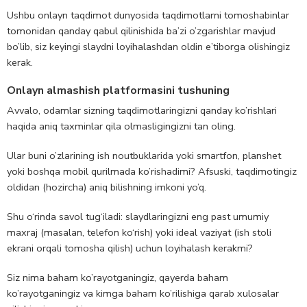
Ushbu onlayn taqdimot dunyosida taqdimotlarni tomoshabinlar
tomonidan qanday qabul qilinishida ba’zi o’zgarishlar mavjud
bo’lib, siz keyingi slaydni loyihalashdan oldin e’tiborga olishingiz
kerak.
Onlayn almashish platformasini tushuning
Avvalo, odamlar sizning taqdimotlaringizni qanday ko’rishlari
haqida aniq taxminlar qila olmasligingizni tan oling.
Ular buni o’zlarining ish noutbuklarida yoki smartfon, planshet
yoki boshqa mobil qurilmada ko’rishadimi? Afsuski, taqdimotingiz
oldidan (hozircha) aniq bilishning imkoni yo’q.
Shu o‘rinda savol tug‘iladi: slaydlaringizni eng past umumiy
maxraj (masalan, telefon ko‘rish) yoki ideal vaziyat (ish stoli
ekrani orqali tomosha qilish) uchun loyihalash kerakmi?
Siz nima baham ko’rayotganingiz, qayerda baham
ko’rayotganingiz va kimga baham ko’rilishiga qarab xulosalar