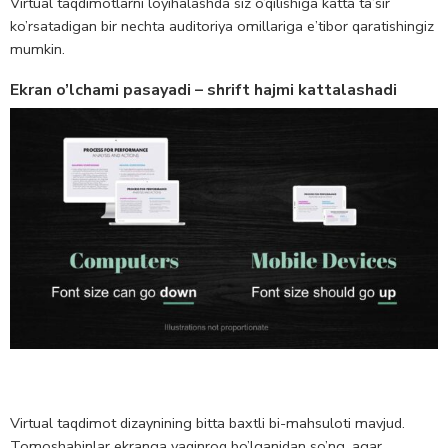
Virtual taqdimotlarni loyihalashda siz o’qilishiga katta ta’sir
ko’rsatadigan bir nechta auditoriya omillariga e’tibor qaratishingiz
mumkin.
Ekran o’lchami pasayadi⁠ – shrift hajmi kattalashadi
Virtual taqdimot dizaynining bitta baxtli bi-mahsuloti mavjud.
Tomoshabinlar ekranga yaqinroq bo’lganidan so’ng, agar