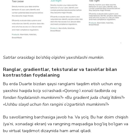
Satrlar orasidagi bo’shliq o’qishni yaxshilashi mumkin.
Ranglar, gradientlar, teksturalar va tasvirlar bilan
kontrastdan foydalaning
Bu erda Duarte bizdan qaysi ranglarni taqdim etish uchun eng
yaxshisi haqida ko’p so’rashadi.
«Qorong’i xonali tadbirda oq
fondan foydalanish mumkinmi?» «Bu gradient juda chalg’itdimi?»
«Ushbu slayd uchun fon rangini o’zgartirish mumkinmi?»
Bu savollarning barchasiga javob ha. Va yo’q. Bu har doim chiqish
(ya’ni, xonadagi ekran) va rangning maqsadiga bog’liq bo’lgan va
bu virtual taqdimot dizaynida ham amal qiladi.