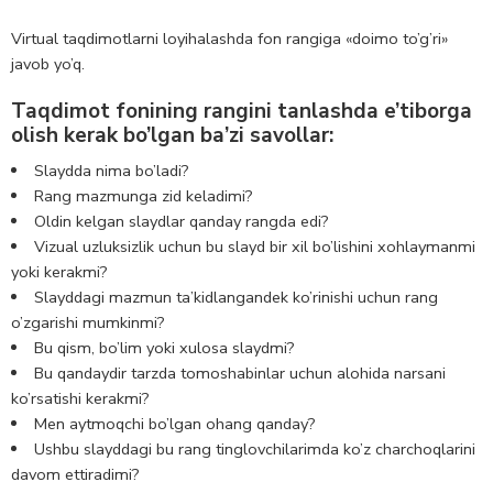
Virtual taqdimotlarni loyihalashda fon rangiga «doimo to’g’ri»
javob yo’q.
Taqdimot fonining rangini tanlashda e’tiborga
olish kerak bo’lgan ba’zi savollar:
Slaydda nima bo’ladi?
Rang mazmunga zid keladimi?
Oldin kelgan slaydlar qanday rangda edi?
Vizual uzluksizlik uchun bu slayd bir xil bo’lishini xohlaymanmi
yoki kerakmi?
Slayddagi mazmun ta’kidlangandek ko’rinishi uchun rang
o’zgarishi mumkinmi?
Bu qism, bo’lim yoki xulosa slaydmi?
Bu qandaydir tarzda tomoshabinlar uchun alohida narsani
ko’rsatishi kerakmi?
Men aytmoqchi bo’lgan ohang qanday?
Ushbu slayddagi bu rang tinglovchilarimda ko’z charchoqlarini
davom ettiradimi?