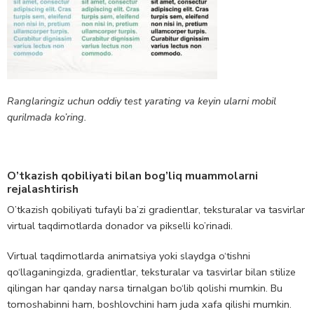
Ranglaringiz uchun oddiy test yarating va keyin ularni mobil
qurilmada ko’ring.
O’tkazish qobiliyati bilan bog’liq muammolarni
rejalashtirish
O’tkazish qobiliyati tufayli ba’zi gradientlar, teksturalar va tasvirlar
virtual taqdimotlarda donador va pikselli ko’rinadi.
Virtual taqdimotlarda animatsiya yoki slaydga o‘tishni
qo‘llaganingizda, gradientlar, teksturalar va tasvirlar bilan stilize
qilingan har qanday narsa tirnalgan bo‘lib qolishi mumkin. Bu
tomoshabinni ham, boshlovchini ham juda xafa qilishi mumkin.