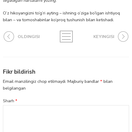
tegadigan narsalarni yozing.
O’z hikoyangizni to’g’ri ayting – ishning o’ziga bo’lgan ishtiyoq
bilan – va tomoshabinlar ko’proq tushunish bilan ketishadi.
OLDINGISI
KEYINGISI
Fikr bildirish
Email manzilingiz chop etilmaydi.
Majburiy bandlar
*
bilan
belgilangan
Sharh
*