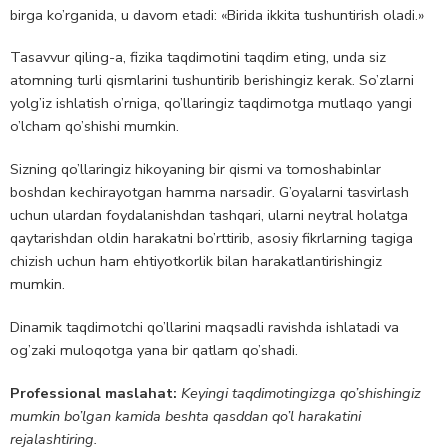
birga ko’rganida, u davom etadi: «Birida ikkita tushuntirish oladi.»
Tasavvur qiling-a, fizika taqdimotini taqdim eting, unda siz
atomning turli qismlarini tushuntirib berishingiz kerak. So’zlarni
yolg’iz ishlatish o’rniga, qo’llaringiz taqdimotga mutlaqo yangi
o’lcham qo’shishi mumkin.
Sizning qo’llaringiz hikoyaning bir qismi va tomoshabinlar
boshdan kechirayotgan hamma narsadir. G’oyalarni tasvirlash
uchun ulardan foydalanishdan tashqari, ularni neytral holatga
qaytarishdan oldin harakatni bo’rttirib, asosiy fikrlarning tagiga
chizish uchun ham ehtiyotkorlik bilan harakatlantirishingiz
mumkin.
Dinamik taqdimotchi qo’llarini maqsadli ravishda ishlatadi va
og’zaki muloqotga yana bir qatlam qo’shadi.
Professional maslahat:
Keyingi taqdimotingizga qo’shishingiz
mumkin bo’lgan kamida beshta qasddan qo’l harakatini
rejalashtiring.