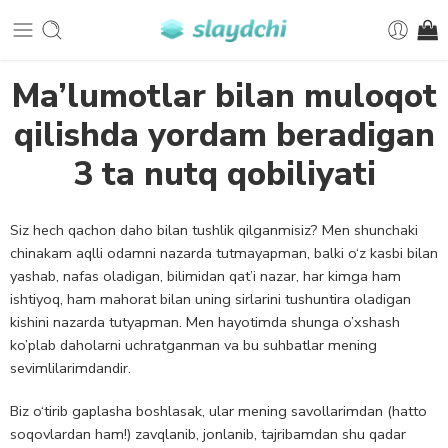
Ma’lumotlar bilan muloqot
qilishda yordam beradigan
3 ta nutq qobiliyati
Siz hech qachon daho bilan tushlik qilganmisiz? Men shunchaki
chinakam aqlli odamni nazarda tutmayapman, balki o‘z kasbi bilan
yashab, nafas oladigan, bilimidan qat’i nazar, har kimga ham
ishtiyoq, ham mahorat bilan uning sirlarini tushuntira oladigan
kishini nazarda tutyapman. Men hayotimda shunga o’xshash
ko’plab daholarni uchratganman va bu suhbatlar mening
sevimlilarimdandir.
Biz o‘tirib gaplasha boshlasak, ular mening savollarimdan (hatto
soqovlardan ham!) zavqlanib, jonlanib, tajribamdan shu qadar