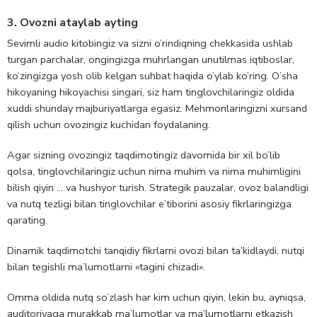
3. Ovozni ataylab ayting
Sevimli audio kitobingiz va sizni o’rindiqning chekkasida ushlab
turgan parchalar, ongingizga muhrlangan unutilmas iqtiboslar,
ko’zingizga yosh olib kelgan suhbat haqida o’ylab ko’ring. O’sha
hikoyaning hikoyachisi singari, siz ham tinglovchilaringiz oldida
xuddi shunday majburiyatlarga egasiz. Mehmonlaringizni xursand
qilish uchun ovozingiz kuchidan foydalaning.
Agar sizning ovozingiz taqdimotingiz davomida bir xil bo’lib
qolsa, tinglovchilaringiz uchun nima muhim va nima muhimligini
bilish qiyin … va hushyor turish. Strategik pauzalar, ovoz balandligi
va nutq tezligi bilan tinglovchilar e’tiborini asosiy fikrlaringizga
qarating.
Dinamik taqdimotchi tanqidiy fikrlarni ovozi bilan ta’kidlaydi, nutqi
bilan tegishli ma’lumotlarni «tagini chizadi».
Omma oldida nutq so’zlash har kim uchun qiyin, lekin bu, ayniqsa,
auditoriyaga murakkab ma’lumotlar va ma’lumotlarni etkazish