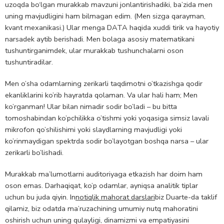
uzoqda bo‘lgan murakkab mavzuni jonlantirishadiki, ba’zida men
uning mavjudligini ham bilmagan edim. (Men sizga qarayman,
kvant mexanikasi.) Ular menga DATA haqida xuddi tirik va hayotiy
narsadek aytib berishadi. Men bolaga asosiy matematikani
tushuntirganimdek, ular murakkab tushunchalarni oson
tushuntiradilar.
Men o’sha odamlarning zerikarli taqdimotni o’tkazishga qodir
ekanliklarini ko’rib hayratda qolaman. Va ular hali ham; Men
ko’rganman! Ular bilan nimadir sodir bo’ladi – bu bitta
tomoshabindan ko’pchilikka o’tishmi yoki yoqasiga simsiz lavali
mikrofon qo’shilishimi yoki slaydlarning mavjudligi yoki
ko’rinmaydigan spektrda sodir bo’layotgan boshqa narsa – ular
zerikarli bo’lishadi.
Murakkab ma’lumotlarni auditoriyaga etkazish har doim ham
oson emas. Darhaqiqat, ko’p odamlar, ayniqsa analitik tiplar
uchun bu juda qiyin. In
notiqlik mahorat darslari
biz Duarte-da taklif
qilamiz, biz odatda ma’ruzachining umumiy nutq mahoratini
oshirish uchun uning qulayligi, dinamizmi va empatiyasini