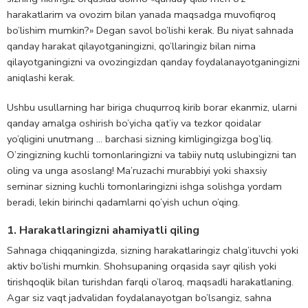
harakatlarim va ovozim bilan yanada maqsadga muvofiqroq
bo’lishim mumkin?» Degan savol bo’lishi kerak. Bu niyat sahnada
qanday harakat qilayotganingizni, qo’llaringiz bilan nima
qilayotganingizni va ovozingizdan qanday foydalanayotganingizni
aniqlashi kerak.
Ushbu usullarning har biriga chuqurroq kirib borar ekanmiz, ularni
qanday amalga oshirish bo’yicha qat’iy va tezkor qoidalar
yo’qligini unutmang … barchasi sizning kimligingizga bog’liq.
O’zingizning kuchli tomonlaringizni va tabiiy nutq uslubingizni tan
oling va unga asoslang! Ma’ruzachi murabbiyi yoki shaxsiy
seminar sizning kuchli tomonlaringizni ishga solishga yordam
beradi, lekin birinchi qadamlarni qo’yish uchun o’qing.
1. Harakatlaringizni ahamiyatli qiling
Sahnaga chiqqaningizda, sizning harakatlaringiz chalg’ituvchi yoki
aktiv bo’lishi mumkin. Shohsupaning orqasida sayr qilish yoki
tirishqoqlik bilan turishdan farqli o’laroq, maqsadli harakatlaning.
Agar siz vaqt jadvalidan foydalanayotgan bo’lsangiz, sahna