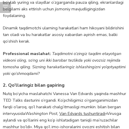
bo’ylab yuring va slaydlar o’zgarganda pauza qiling, ekranlardagi
belgilarni aks ettirish uchun jismoniy mavjudligingizdan
foydalaning.
Dinamik taqdimotchi ularning harakatlari ham hikoyani bildirishini
tan oladi va bu harakatlar asosiy xabardan ayirish emas, balki
qo’shish kerak.
Professional maslahat:
Taqdimotni o‘zingiz taqdim etayotgan
videoni oling, so‘ng uni ikki barobar tezlikda yoki ovozsiz rejimda
tomosha qiling. Sizning harakatlaringiz ishlashingizni yo’qotyaptimi
yoki qo’shmoqdami?
2. Qo’llaringiz bilan gapiring
Nutq bo’yicha maslahatchi Vanessa Van Edvards yaqinda mashhur
TED Talks dasturini o’rgandi. Ko’pchiligimiz o’rganganimizdan
farqli o’laroq, qo’l harakati chalg’itmasligi mumkin. bilan bergan
intervyusida
Washington Post,
Van Edvards tushuntiradi
«Virusga
aylandi va qo’llarini eng ko’p ishlatadigan taniqli ma’ruzachilar
mashhur bo’ldi». Miya qo’l imo-ishoralarini ovozni eshitish bilan