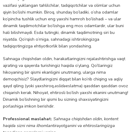
vazifasi yuklangan tahlilchilar, tadqiqotchilar va olimlar uchun
qiyin bo’lishi mumkin. Biroq, shunday bo’ladiki, o’sha odamlar
ko’pincha tushlik uchun eng yaxshi hamroh bo’lishadi – va ular
dinamik taqdimotchilar bo’lishga eng mos odamlardir, ular buni
hali bilishmaydi. Esda tutingki, dinamik taqdimotning siri bu
niyatda. Qo’rqish o’rniga, sahnadagi ishtirokingizga
tadqiqotingizga ehtiyotkorlik bilan yondashing.
Sahnaga chiqishdan oldin, harakatlaringizni rejalashtirishga vaqt
ajrating va qayerda turishingiz haqida o’ylang. Qo’llaringiz
hikoyaning bir qismi ekanligini unutmang, ularga nima
demoqchisiz? Slaydlaringizni diqqat bilan ko’rib chiqing va aqliy
qayd qiling (yoki yaxshiroq,
aslida
eslatma) qasddan qasddan ovoz
chiqarish kerak. Nihoyat, ehtirosli bo’lish yaxshi ekanini unutmang!
Dinamik bo’lishning bir qismi bu sizning shaxsiyatingizni
porlashiga imkon berishdir.
Professional maslahat:
Sahnaga chiqishdan oldin, kontent
haqida sizni nima ilhomlantirayotganini va ehtiroslaringizga