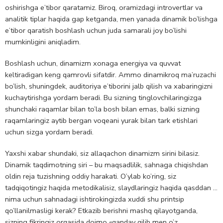
oshirishga e’tibor qaratamiz. Biroq, oramizdagi introvertlar va
analitik tiplar haqida gap ketganda, men yanada dinamik bo’lishga
e’tibor qaratish boshlash uchun juda samarali joy bo’lishi
mumkinligini aniqladim.
Boshlash uchun, dinamizm xonaga energiya va quvvat
keltiradigan keng qamrovli sifatdir. Ammo dinamikroq ma’ruzachi
bo’lish, shuningdek, auditoriya e’tiborini jalb qilish va xabaringizni
kuchaytirishga yordam beradi. Bu sizning tinglovchilaringizga
shunchaki raqamlar bilan to’la bosh bilan emas, balki sizning
raqamlaringiz aytib bergan voqeani yurak bilan tark etishlari
uchun sizga yordam beradi.
Yaxshi xabar shundaki, siz allaqachon dinamizm sirini bilasiz.
Dinamik taqdimotning siri – bu maqsadlilik, sahnaga chiqishdan
oldin reja tuzishning oddiy harakati. O’ylab ko’ring, siz
tadqiqotingiz haqida metodikalisiz, slaydlaringiz haqida qasddan …
nima uchun sahnadagi ishtirokingizda xuddi shu printsip
qo’llanilmasligi kerak? Etkazib berishni mashq qilayotganda,
sizning fikringiz orqasida doimo «qanday qilib men o’z