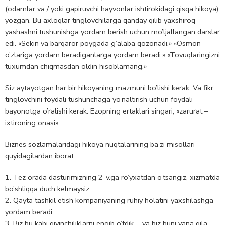
(odamlar va / yoki gapiruvchi hayvonlar ishtirokidagi qisqa hikoya)
yozgan. Bu axloqlar tinglovchilarga qanday qilib yaxshiroq
yashashni tushunishga yordam berish uchun mo’ljallangan darslar
edi. «Sekin va barqaror poygada g’alaba qozonadi.» «Osmon
o’zlariga yordam beradiganlarga yordam beradi.» «Tovuqlaringizni
tuxumdan chiqmasdan oldin hisoblamang.»
Siz aytayotgan har bir hikoyaning mazmuni bo’lishi kerak. Va fikr
tinglovchini foydali tushunchaga yo’naltirish uchun foydali
bayonotga o’ralishi kerak. Ezopning ertaklari singari, «zarurat –
ixtironing onasi».
Biznes sozlamalaridagi hikoya nuqtalarining ba’zi misollari
quyidagilardan iborat:
Tez orada dasturimizning 2-v.ga ro’yxatdan o’tsangiz, xizmatda
bo’shliqqa duch kelmaysiz.
Qayta tashkil etish kompaniyaning ruhiy holatini yaxshilashga
yordam beradi.
Biz bu kabi qiyinchiliklarni engib o’tdik … va biz buni yana qila