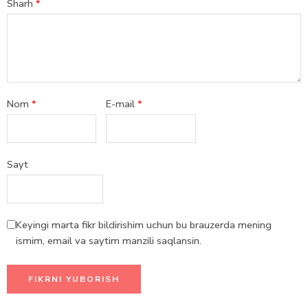
Sharh
*
Nom
*
E-mail
*
Sayt
Keyingi marta fikr bildirishim uchun bu brauzerda mening
ismim, email va saytim manzili saqlansin.