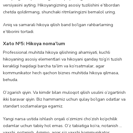
versiyasini ayting. Hikoyangizning asosiy tuzilishini e’tibordan
chetda qoldirmang, shunchaki ritmlaringizni bemalol uring.
Aniq va samarali hikoya qilish band bo’lgan rahbarlarning
e’tiborini tortadi.
Xato №5: Hikoya noma’lum
Professional muhitda hikoya qilishning ahamiyati, kuchli
hikoyaning asosiy elementlari va hikoyani qanday to’g’ri tuzish
kerakligi haqidagi barcha ta’lim va ko’rsatmalar, agar
kommunikator hech qachon biznes muhitida hikoya qilmasa,
behuda.
O’zgarish qiyin. Va kimdir bilan muloqot qilish usulini o’zgartirish
ikki baravar qiyin. Biz hammamiz uchun qulay bo’lgan odatlar va
standart sozlamalarga egamiz.
Yangi narsa ustida ishlash orqali o’zimizni cho’zish ko’pchilik
odamlar uchun tabiiy hol emas. O’z tabiatiga ko’ra, notanish …
yaxshi, notanish. Ammo, agar siz yaxshi kommunikator