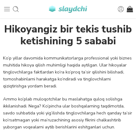
Hikoyangiz bir tekis tushib
ketishining 5 sababi
Ko’p yillar davomida kommunikatorlarga professional yoki biznes
muhitida hikoya qilish muhimligi haqida aytilgan. Ular hikoyalar
tinglovchilarga faktlardan ko’ra ko’proq ta’sir qilishini bilishadi,
tomoshabinlarni harakatga ko’ndiradi va tinglovchilarni
qiziqtirishga yordam beradi.
Ammo ko’plab muloqotchilar bu maslahatga quloq solishga
ikkilanishadi. Nega? Ko’pincha ular boshqalarning taqdimotda,
savdo suhbatida yoki yig’ilishda tinglovchilarga hech qanday ta’sir
ko’rsatmagan yoki ma’ruzachining asosiy fikrini chalkashtirib
yuborgan voqealarni aytib berishlarini eshitganlari uchun.