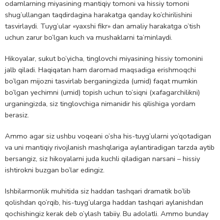
odamlarning miyasining mantiqiy tomoni va hissiy tomoni
shug’ullangan taqdirdagina harakatga qanday ko’chirilishini
tasvirlaydi. Tuyg’ular «yaxshi fikr» dan amaliy harakatga o’tish
uchun zarur bo’lgan kuch va mushaklarni ta’minlaydi.
Hikoyalar, sukut bo’yicha, tinglovchi miyasining hissiy tomonini
jalb qiladi. Haqiqatan ham daromad maqsadiga erishmoqchi
bo’lgan mijozni tasvirlab berganingizda (umid) faqat mumkin
bo’lgan yechimni (umid) topish uchun to’siqni (xafagarchilikni)
urganingizda, siz tinglovchiga nimanidir his qilishiga yordam
berasiz.
Ammo agar siz ushbu voqeani o’sha his-tuyg’ularni yo’qotadigan
va uni mantiqiy rivojlanish mashqlariga aylantiradigan tarzda aytib
bersangiz, siz hikoyalarni juda kuchli qiladigan narsani – hissiy
ishtirokni buzgan bo’lar edingiz.
Ishbilarmonlik muhitida siz haddan tashqari dramatik bo’lib
qolishdan qo’rqib, his-tuyg’ularga haddan tashqari aylanishdan
qochishingiz kerak deb o’ylash tabiiy. Bu adolatli. Ammo bunday