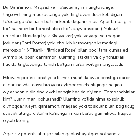
Bu Qahramon, Maqsad va To’siqlar aynan tinglovchiga,
tinglovchining maqsadlariga yoki tinglovchi duch keladigan
to’siqlarga o’xshash bo’lishi kerak degani emas. Agar bu toʻgʻri
boʻlsa, hech bir tomoshabin choʻl sayyorasidan («Yulduzli
urushlar» filmidagi Lyuk Skayvoker) yoki voyaga yetmagan
jodugar (Garri Potter) yoki choʻkib ketayotgan kemadagi
merosxoʻr («Titanik» filmidagi Rose) bilan bogʻlana olmas edi.
Ammo bu bosh qahramon, ularning istaklari va qiyinchiliklari
haqida tinglovchiga tanish bo’lgan narsa borligini anglatadi.
Hikoyani professional yoki biznes muhitida aytib berishga qaror
qilganingizda, qaysi hikoyani aytmoqchi ekanligingiz haqida
o’ylashdan oldin tinglovchilaringiz haqida o’ylang. Tomoshabinlar
kim? Ular nimani xohlashadi? Ularning yo’lida nima to’sqinlik
qilmoqda? Keyin, qahramon, maqsad yoki to’siqlar bilan bog’liqligi
sababli ularga o’zlarini ko’rishga imkon beradigan hikoya haqida
o’ylab ko’ring.
Agar siz potentsial mijoz bilan gaplashayotgan bo’lsangiz,