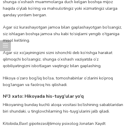
shunga o’xshash muammolarga duch kelgan boshqa mijoz
haqida o’ylab ko’ring va mahsulotingiz yoki xizmatingiz ularga
qanday yordam bergan.
Agar siz kurashayotgan jamoa bilan gaplashayotgan bo’lsangiz,
siz ishlagan boshqa jamoa shu kabi to’siqlarni yengib o’tganiga
misol keltiring.
Agar siz xo’jayiningizni sizni ishonchli deb ko’rishga harakat
qilmoqchi bo’lsangiz, shunga o’xshash vaziyatda o’z
qobiliyatingizni isbotlagan vaqtingiz bilan gaplashing.
Hikoya o’zaro bog’liq bo’lsa, tomoshabinlar o’zlarini ko’proq
bog’langan va faolroq his qilishadi.
№3 xato: Hikoyada his-tuyg’ular yo’q
Hikoyaning bunday kuchli aloqa vositasi bo’lishining sabablaridan
biri shundaki, u tinglovchilarning his-tuyg’ularini jalb qiladi.
Kitobida,
Baxt gipotezasi
Ijtimoiy psixolog Jonatan Xaydt