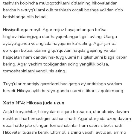
tashvish ko’pincha muloqotchilarni o’zlarining hikoyalaridan
barcha his-tuyg’ularni olib tashlash orqali boshqa yo’ldan o’tib
ketishlariga olib keladi.
Hissiyotlarga moyil. Agar mijoz hayajonlangan bo’lsa,
tinglovchilaringizga ular hayajonlanganligini ayting. Ularga
aytayotganda yuzingizda hayajonni ko’rsating. Agar jamoa
qo’rqqan bo’lsa, ularning qo’rquvlari haqida gapiring va ular
haqiqatan ham qanday his-tuyg’ularni his qilishlarini bizga xabar
bering. Agar yechim topilgandan so’ng yengillik bo’lsa,
tomoshabinlarni yengil his eting.
Tuyg’ular mantiqiy qarorlarni haqiqatga aylantirishga yordam
beradi. Hikoya aytib berayotganda ularni e’tiborsiz qoldirmang.
Xato №4: Hikoya juda uzun
Aqlli hikoyachilar, hikoyalar qiziqarli bo’lsa-da, ular abadiy davom
etishlari shart emasligini tushunishadi. Agar ular juda uzoq davom
etsa, hatto jalb qilingan tomoshabinlar ham sabrsiz bo’lishadi.
Hikoyalar tugashi kerak. Ehtimol, sizning yaxshi aytilgan, ammo