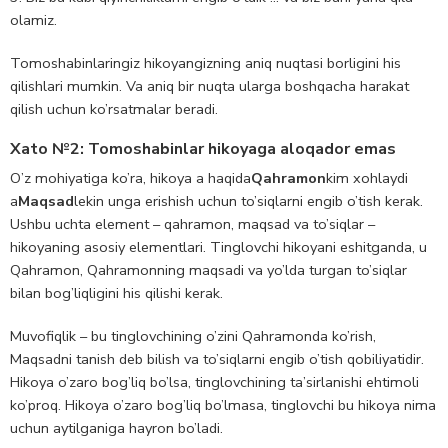
olamiz.
Tomoshabinlaringiz hikoyangizning aniq nuqtasi borligini his
qilishlari mumkin. Va aniq bir nuqta ularga boshqacha harakat
qilish uchun ko’rsatmalar beradi.
Xato №2: Tomoshabinlar hikoyaga aloqador emas
O’z mohiyatiga ko’ra, hikoya a haqida
Qahramon
kim xohlaydi
a
Maqsad
lekin unga erishish uchun to’siqlarni engib o’tish kerak.
Ushbu uchta element – qahramon, maqsad va to’siqlar –
hikoyaning asosiy elementlari. Tinglovchi hikoyani eshitganda, u
Qahramon, Qahramonning maqsadi va yo’lda turgan to’siqlar
bilan bog’liqligini his qilishi kerak.
Muvofiqlik – bu tinglovchining o’zini Qahramonda ko’rish,
Maqsadni tanish deb bilish va to’siqlarni engib o’tish qobiliyatidir.
Hikoya o’zaro bog’liq bo’lsa, tinglovchining ta’sirlanishi ehtimoli
ko’proq. Hikoya o’zaro bog’liq bo’lmasa, tinglovchi bu hikoya nima
uchun aytilganiga hayron bo’ladi.