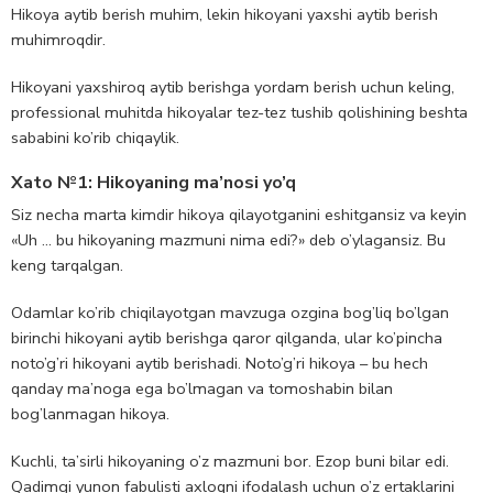
Hikoya aytib berish muhim, lekin hikoyani yaxshi aytib berish
muhimroqdir.
Hikoyani yaxshiroq aytib berishga yordam berish uchun keling,
professional muhitda hikoyalar tez-tez tushib qolishining beshta
sababini ko’rib chiqaylik.
Xato №1: Hikoyaning ma’nosi yo’q
Siz necha marta kimdir hikoya qilayotganini eshitgansiz va keyin
«Uh … bu hikoyaning mazmuni nima edi?» deb o’ylagansiz. Bu
keng tarqalgan.
Odamlar ko’rib chiqilayotgan mavzuga ozgina bog’liq bo’lgan
birinchi hikoyani aytib berishga qaror qilganda, ular ko’pincha
noto’g’ri hikoyani aytib berishadi. Noto’g’ri hikoya – bu hech
qanday ma’noga ega bo’lmagan va tomoshabin bilan
bog’lanmagan hikoya.
Kuchli, ta’sirli hikoyaning o’z mazmuni bor. Ezop buni bilar edi.
Qadimgi yunon fabulisti axloqni ifodalash uchun o’z ertaklarini