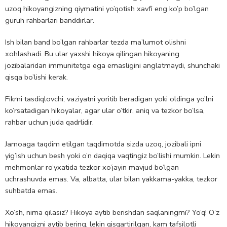
uzoq hikoyangizning qiymatini yo’qotish xavfi eng ko’p bo’lgan
guruh rahbarlari banddirlar.
Ish bilan band bo’lgan rahbarlar tezda ma’lumot olishni
xohlashadi. Bu ular yaxshi hikoya qilingan hikoyaning
jozibalaridan immunitetga ega emasligini anglatmaydi, shunchaki
qisqa bo’lishi kerak.
Fikrni tasdiqlovchi, vaziyatni yoritib beradigan yoki oldinga yo’lni
ko’rsatadigan hikoyalar, agar ular o’tkir, aniq va tezkor bo’lsa,
rahbar uchun juda qadrlidir.
Jamoaga taqdim etilgan taqdimotda sizda uzoq, jozibali ipni
yig’ish uchun besh yoki o’n daqiqa vaqtingiz bo’lishi mumkin. Lekin
mehmonlar ro’yxatida tezkor xo’jayin mavjud bo’lgan
uchrashuvda emas. Va, albatta, ular bilan yakkama-yakka, tezkor
suhbatda emas.
Xo’sh, nima qilasiz? Hikoya aytib berishdan saqlaningmi? Yo’q! O’z
hikoyangizni aytib bering, lekin qisqartirilgan, kam tafsilotli