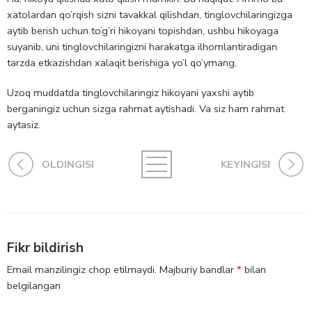
xatolardan qo’rqish sizni tavakkal qilishdan, tinglovchilaringizga
aytib berish uchun to’g’ri hikoyani topishdan, ushbu hikoyaga
suyanib, uni tinglovchilaringizni harakatga ilhomlantiradigan
tarzda etkazishdan xalaqit berishiga yo’l qo’ymang.
Uzoq muddatda tinglovchilaringiz hikoyani yaxshi aytib
berganingiz uchun sizga rahmat aytishadi. Va siz ham rahmat
aytasiz.
OLDINGISI
KEYINGISI
Fikr bildirish
Email manzilingiz chop etilmaydi.
Majburiy bandlar
*
bilan
belgilangan