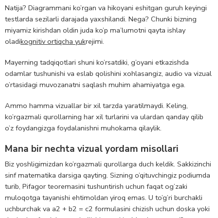
Natija? Diagrammani ko’rgan va hikoyani eshitgan guruh keyingi
testlarda sezilarli darajada yaxshilandi. Nega? Chunki bizning
miyamiz kirishdan oldin juda ko’p ma’lumotni qayta ishlay
oladi
kognitiv ortiqcha yuk
rejimi.
Mayerning tadqiqotlari shuni ko’rsatdiki, g’oyani etkazishda
odamlar tushunishi va eslab qolishini xohlasangiz, audio va vizual
o’rtasidagi muvozanatni saqlash muhim ahamiyatga ega.
Ammo hamma vizuallar bir xil tarzda yaratilmaydi. Keling,
ko’rgazmali qurollarning har xil turlarini va ulardan qanday qilib
o’z foydangizga foydalanishni muhokama qilaylik.
Mana bir nechta vizual yordam misollari
Biz yoshligimizdan ko’rgazmali qurollarga duch keldik. Sakkizinchi
sinf matematika darsiga qayting. Sizning o’qituvchingiz podiumda
turib, Pifagor teoremasini tushuntirish uchun faqat og’zaki
muloqotga tayanishi ehtimoldan yiroq emas. U to’g’ri burchakli
uchburchak va a2 + b2 = c2 formulasini chizish uchun doska yoki