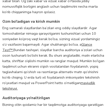
xabar bilan. Og’zaki xabar va vizual xabar o’rtasida jiddiy
nomuvofiqlik borligini anglash uchun taqdimotni necha marta
ko’rib chiqqanimga hayron qolasiz.
Ozm bo’ladigan va kirish mumkin
Eng samarali slaydlardan ba’zilari eng oddiy slaydlardir. Agar
tomoshabinlar nimaga qarayotganini tushunishlari uchun 10
soniyadan ko’proq vaqt kerak bo’lsa, sizning vizual yordamingiz
o’z vazifasini bajarmaydi. Agar shubhangiz bo’lsa, a
Glance
Test™.
Bundan tashqari, slaydlar barcha auditoriya a’zolari uchun
oson tushunarli bo’lishi kerak. Bu shuni anglatadiki, matn etarlicha
katta, shriftlar o’qilishi mumkin va ranglar mavjud. Mumkin bo’lgan
taqdimot uchun ekranni o’qish vositalaridan foydalanish, yopiq
taglavhalarni qo’shish va rasmlarga alternativ matn qo’shishni
ko’rib chiqing. U erda turli xil foydalanish imkoniyatini tekshirish
ro’yxatlari mavjud va PowerPoint hatto o’rnatilgan
mavjudlik
tekshiruvi.
Auditoriyaga yo’naltirilgan
Bizning oltin qoidamiz har bir taqdimotga auditoriyaga qaratilgan