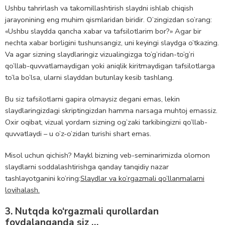
Ushbu tahrirlash va takomillashtirish slaydni ishlab chiqish
jarayonining eng muhim qismlaridan biridir. O’zingizdan so’rang:
«Ushbu slaydda qancha xabar va tafsilotlarim bor?» Agar bir
nechta xabar borligini tushunsangiz, uni keyingi slaydga o’tkazing.
Va agar sizning slaydlaringiz vizualingizga to’g’ridan-to’g’ri
qo’llab-quvvatlamaydigan yoki aniqlik kiritmaydigan tafsilotlarga
to’la bo’lsa, ularni slayddan butunlay kesib tashlang.
Bu siz tafsilotlarni gapira olmaysiz degani emas, lekin
slaydlaringizdagi skriptingizdan hamma narsaga muhtoj emassiz.
Oxir oqibat, vizual yordam sizning og’zaki tarkibingizni qo’llab-
quvvatlaydi – u o’z-o’zidan turishi shart emas.
Misol uchun qichish? Maykl bizning veb-seminarimizda olomon
slaydlarni soddalashtirishga qanday tanqidiy nazar
tashlayotganini ko’ring:
Slaydlar va ko’rgazmali qo’llanmalarni
loyihalash.
3. Nutqda ko‘rgazmali qurollardan
foydalanganda siz …