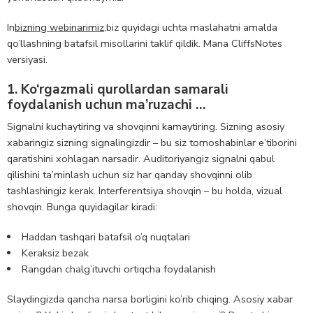
In
bizning webinarimiz,
biz quyidagi uchta maslahatni amalda
qo’llashning batafsil misollarini taklif qildik. Mana CliffsNotes
versiyasi.
1. Ko‘rgazmali qurollardan samarali
foydalanish uchun ma’ruzachi …
Signalni kuchaytiring va shovqinni kamaytiring. Sizning asosiy
xabaringiz sizning signalingizdir – bu siz tomoshabinlar e’tiborini
qaratishini xohlagan narsadir. Auditoriyangiz signalni qabul
qilishini ta’minlash uchun siz har qanday shovqinni olib
tashlashingiz kerak. Interferentsiya shovqin – bu holda, vizual
shovqin. Bunga quyidagilar kiradi:
Haddan tashqari batafsil o’q nuqtalari
Keraksiz bezak
Rangdan chalg’ituvchi ortiqcha foydalanish
Slaydingizda qancha narsa borligini ko’rib chiqing. Asosiy xabar