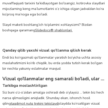
muvaffaqiyati tarixini ta’kidlayotgan bo’lsangiz, kotirovka slaydlari
mijozlarning keng ma’lumotlarini o’z ichiga olgan jadvaldan ko’ra
ko’proq ma’noga ega bo’ladi.
Slayd maketi boshlang’ich to’plamini xohlaysizmi? Bizdan
boshqaga qaramang
Slidedocs® shablonlari.
Qanday qilib yaxshi vizual qo’llanma qilish kerak
Endi biz ko’rgazmali qo’llanmalar yaratish bo’yicha uchta asosiy
maslahatimizni ko’rib chiqdik, bu erda yodda tutish kerak bo’lgan
bir nechta yakuniy eslatmalar mavjud.
Vizual qo’llanmalar eng samarali bo’ladi, ular …
Tarkibga moslashtirilgan
Siz buni o’z-o’zidan amalga oshiradi deb o’ylaysiz … lekin biz hech
narsa qilmasligini aniqladik. Shunday ekan, ishonch hosil
qiling
taqdimot nutq trekini tekislaydi
slaydda ko’rsatilgan vizual