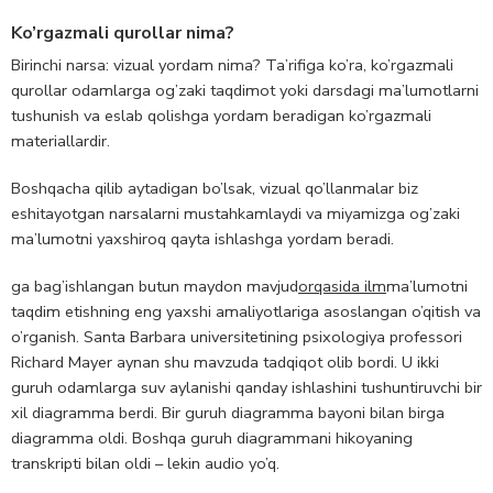
Ko’rgazmali qurollar nima?
Birinchi narsa: vizual yordam nima? Ta’rifiga ko’ra, ko’rgazmali
qurollar odamlarga og’zaki taqdimot yoki darsdagi ma’lumotlarni
tushunish va eslab qolishga yordam beradigan ko’rgazmali
materiallardir.
Boshqacha qilib aytadigan bo’lsak, vizual qo’llanmalar biz
eshitayotgan narsalarni mustahkamlaydi va miyamizga og’zaki
ma’lumotni yaxshiroq qayta ishlashga yordam beradi.
ga bag’ishlangan butun maydon mavjud
orqasida ilm
ma’lumotni
taqdim etishning eng yaxshi amaliyotlariga asoslangan o’qitish va
o’rganish. Santa Barbara universitetining psixologiya professori
Richard Mayer aynan shu mavzuda tadqiqot olib bordi. U ikki
guruh odamlarga suv aylanishi qanday ishlashini tushuntiruvchi bir
xil diagramma berdi. Bir guruh diagramma bayoni bilan birga
diagramma oldi. Boshqa guruh diagrammani hikoyaning
transkripti bilan oldi – lekin audio yo’q.