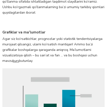
qo’llanma sifatida ishlatiladigan taqdimot slaydlarini ko’ramiz.
Ushbu ko’rgazmali qo’llanmalarning ba’zi umumiy tarkibiy qismlari
quyidagilardan iborat:
Grafiklar va ma’lumotlar
Agar siz ko’rsatkichlar, prognozlar yoki statistik tendentsiyalarga
murojaat qilsangiz, ularni ko’rsatish mantiqan! Ammo ba’zi
grafikalar boshqalarga qaraganda aniqroq. Ma’lumotlarni
vizualizatsiya qilish – bu san’at va fan … va bu boshqasi uchun
mavzu
kurs
butunlay.