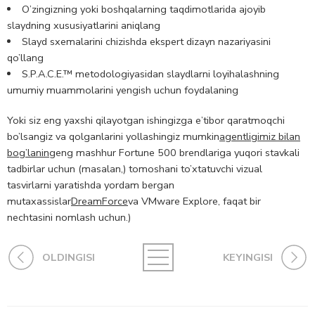
O’zingizning yoki boshqalarning taqdimotlarida ajoyib
slaydning xususiyatlarini aniqlang
Slayd sxemalarini chizishda ekspert dizayn nazariyasini
qo’llang
S.P.A.C.E.™ metodologiyasidan slaydlarni loyihalashning
umumiy muammolarini yengish uchun foydalaning
Yoki siz eng yaxshi qilayotgan ishingizga e’tibor qaratmoqchi
bo’lsangiz va qolganlarini yollashingiz mumkin
agentligimiz bilan
bog’laning
eng mashhur Fortune 500 brendlariga yuqori stavkali
tadbirlar uchun (masalan,) tomoshani to’xtatuvchi vizual
tasvirlarni yaratishda yordam bergan
mutaxassislar
DreamForce
va VMware Explore, faqat bir
nechtasini nomlash uchun.)
OLDINGISI
KEYINGISI