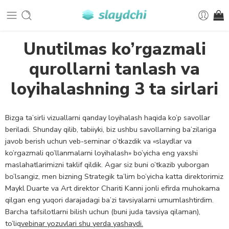
Unutilmas ko’rgazmali
qurollarni tanlash va
loyihalashning 3 ta sirlari
Bizga ta’sirli vizuallarni qanday loyihalash haqida ko’p savollar
beriladi. Shunday qilib, tabiiyki, biz ushbu savollarning ba’zilariga
javob berish uchun veb-seminar o’tkazdik va «slaydlar va
ko’rgazmali qo’llanmalarni loyihalash» bo’yicha eng yaxshi
maslahatlarimizni taklif qildik. Agar siz buni o’tkazib yuborgan
bo’lsangiz, men bizning Strategik ta’lim bo’yicha katta direktorimiz
Maykl Duarte va Art direktor Chariti Kanni jonli efirda muhokama
qilgan eng yuqori darajadagi ba’zi tavsiyalarni umumlashtirdim.
Barcha tafsilotlarni bilish uchun (buni juda tavsiya qilaman),
to’liq
vebinar yozuvlari shu yerda yashaydi.