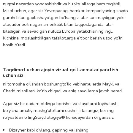
nuqtai nazardan yondashishdir va bu vizuallarga ham tegishli.
Misol uchun, agar siz Yevropadagi hamkor kompaniyaning savdo
guruhi bilan gaplashayotgan bo’lsangiz, ular tanimaydigan yoki
aloqador bo’lmagan amerikalik bilan taqqoslaganda, ular
biladigan va sevadigan nufuzli Evropa yetakchisining ingl.
Kichkina, moslashtirilgan tafsilotlarga e’tibor berish uzoq yo’lni
bosib o’tadi.
Taqdimot uchun ajoyib vizual qo’llanmalar yaratish
uchun siz:
ni tomosha qilishdan boshlang
to’liq vebinar
bu erda Maykl va
Chariti misollarni ko’rib chiqadi va aniq savollarga javob beradi.
Agar siz bir qadam oldinga borishni va slaydlarni loyihalash
bo’yicha amaliy mashg’ulotlarni olishni istasangiz, bizning
ro’yxatdan o’ting
Slayd:ologiya® kursi
qayerdan o’rganasiz:
Dizayner kabi o’ylang, gapiring va ishlang