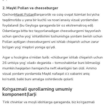
2. Maykl Pollan va cheeseburger
Qachon
Maykl Pollan
Barqarorlik va oziq-ovqat tizimlari bo’yicha
taqdimotida u yana bir kuchli va noan’anaviy vizual yordamdan
foydalandi (bu Geytsga qaraganda bir oz ekstremalroq edi).
Odamlarga bitta tez tayyorlanadigan cheeseburgerni tayyorlash
uchun qancha yog’ ishlatilishini tushunishga yordam berish uchun
Pollan aytilgan cheeseburgerni uni ishlab chiqarish uchun zarur
bo’lgan yog’ miqdori yoniga qo’ydi.
Agar u hozirgina o’rnidan turib: «chizburger ishlab chiqarish uchun
26 untsiya yog’ oladi» deganida – tomoshabinlar buni bilmasligi
mumkin.
haqiqatan ham
qancha neft ekanligini tan oldi. Ammo
vizual yordam yordamida Maykl nafaqat o’z xabarini aniq
ko’rsatdi, balki buni amalga oshirdi
esda qolarli
.
Ko‘rgazmali qurollarning umumiy
komponent(lar)i
Tirik chivinlar va moyli idishlarga qaraganda, biz ko’rgazmali