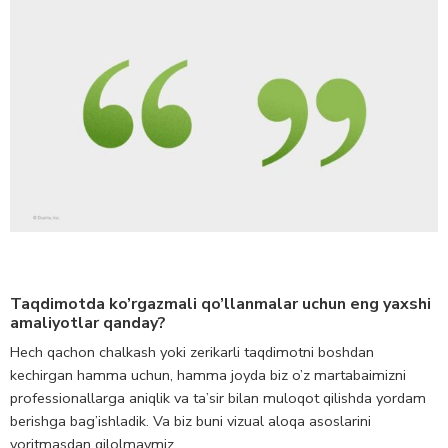
Taqdimotda ko’rgazmali qo’llanmalar uchun eng yaxshi
amaliyotlar qanday?
Hech qachon chalkash yoki zerikarli taqdimotni boshdan
kechirgan hamma uchun, hamma joyda biz o’z martabaimizni
professionallarga aniqlik va ta’sir bilan muloqot qilishda yordam
berishga bag’ishladik. Va biz buni vizual aloqa asoslarini
yoritmasdan qilolmaymiz.