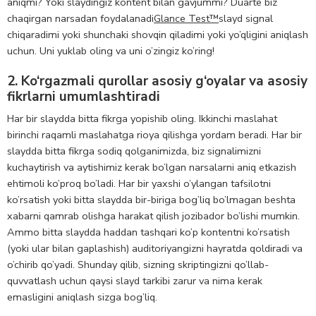
aniqmi? Yoki slaydingiz kontent bilan gavjummi? Duarte biz
chaqirgan narsadan foydalanadi
Glance Test™
slayd signal
chiqaradimi yoki shunchaki shovqin qiladimi yoki yo’qligini aniqlash
uchun. Uni yuklab oling va uni o’zingiz ko’ring!
2. Ko‘rgazmali qurollar asosiy g‘oyalar va asosiy
fikrlarni umumlashtiradi
Har bir slaydda bitta fikrga yopishib oling. Ikkinchi maslahat
birinchi raqamli maslahatga rioya qilishga yordam beradi. Har bir
slaydda bitta fikrga sodiq qolganimizda, biz signalimizni
kuchaytirish va aytishimiz kerak bo’lgan narsalarni aniq etkazish
ehtimoli ko’proq bo’ladi. Har bir yaxshi o’ylangan tafsilotni
ko’rsatish yoki bitta slaydda bir-biriga bog’liq bo’lmagan beshta
xabarni qamrab olishga harakat qilish jozibador bo’lishi mumkin.
Ammo bitta slaydda haddan tashqari ko’p kontentni ko’rsatish
(yoki ular bilan gaplashish) auditoriyangizni hayratda qoldiradi va
o’chirib qo’yadi. Shunday qilib, sizning skriptingizni qo’llab-
quvvatlash uchun qaysi slayd tarkibi zarur va nima kerak
emasligini aniqlash sizga bog’liq.