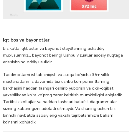
Iqtibos va bayonotlar
Biz katta iqtiboslar va bayonot slaydlarining ashaddiy
muxlislarimiz… bayonot bering! Ushbu vizuallar asosiy nuqtaga
erishishning oddiy usulidir.
Taqdimotlarni ishlab chiqish va aloqa bo‘yicha 35+ yillik
maslahatlarimiz davomida biz ushbu komponentlarning
barchasini haddan tashqari oshirib yuborish va oxir-oqibat
yaxshilikdan ko‘ra ko‘proq zarar keltirish mumkinligini aniqladik.
Tartibsiz kollajlar va haddan tashqari batafsil diagrammalar
sizning xabaringizni adolatli qilmaydi. Va shuning uchun biz
birinchi navbatda asosiy eng yaxshi tajribalarimizni baham
ko’rishni xohladik.