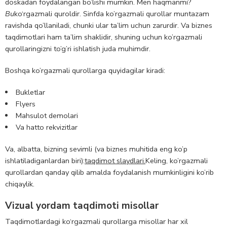
doskadan foydalangan bo’lishi mumkin. Men haqmanmi?
Bu
ko‘rgazmali quroldir. Sinfda ko’rgazmali qurollar muntazam
ravishda qo’llaniladi, chunki ular ta’lim uchun zarurdir. Va biznes
taqdimotlari ham ta’lim shaklidir, shuning uchun ko’rgazmali
qurollaringizni to’g’ri ishlatish juda muhimdir.
Boshqa ko’rgazmali qurollarga quyidagilar kiradi:
Bukletlar
Flyers
Mahsulot demolari
Va hatto rekvizitlar
Va, albatta, bizning sevimli (va biznes muhitida eng ko’p
ishlatiladiganlardan biri):
taqdimot slaydlari.
Keling, ko’rgazmali
qurollardan qanday qilib amalda foydalanish mumkinligini ko’rib
chiqaylik.
Vizual yordam taqdimoti misollar
Taqdimotlardagi ko‘rgazmali qurollarga misollar har xil