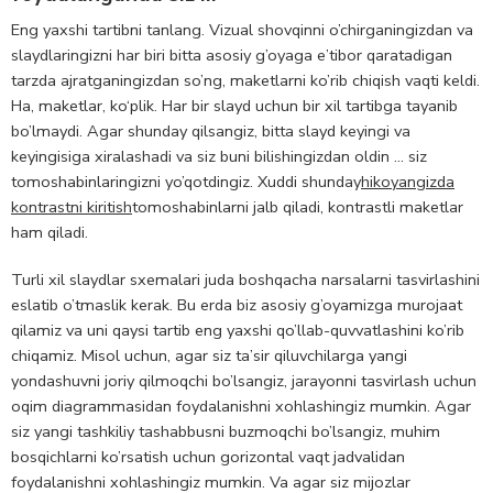
Eng yaxshi tartibni tanlang. Vizual shovqinni o’chirganingizdan va
slaydlaringizni har biri bitta asosiy g’oyaga e’tibor qaratadigan
tarzda ajratganingizdan so’ng, maketlarni ko’rib chiqish vaqti keldi.
Ha, maketlar, ko‘plik. Har bir slayd uchun bir xil tartibga tayanib
bo’lmaydi. Agar shunday qilsangiz, bitta slayd keyingi va
keyingisiga xiralashadi va siz buni bilishingizdan oldin … siz
tomoshabinlaringizni yo’qotdingiz. Xuddi shunday
hikoyangizda
kontrastni kiritish
tomoshabinlarni jalb qiladi, kontrastli maketlar
ham qiladi.
Turli xil slaydlar sxemalari juda boshqacha narsalarni tasvirlashini
eslatib o’tmaslik kerak. Bu erda biz asosiy g’oyamizga murojaat
qilamiz va uni qaysi tartib eng yaxshi qo’llab-quvvatlashini ko’rib
chiqamiz. Misol uchun, agar siz ta’sir qiluvchilarga yangi
yondashuvni joriy qilmoqchi bo’lsangiz, jarayonni tasvirlash uchun
oqim diagrammasidan foydalanishni xohlashingiz mumkin. Agar
siz yangi tashkiliy tashabbusni buzmoqchi bo’lsangiz, muhim
bosqichlarni ko’rsatish uchun gorizontal vaqt jadvalidan
foydalanishni xohlashingiz mumkin. Va agar siz mijozlar