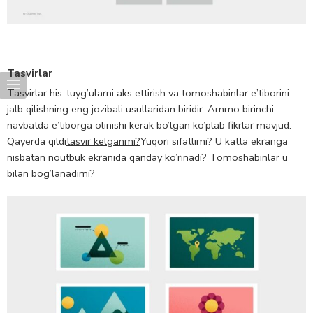
Tasvirlar
Tasvirlar his-tuyg’ularni aks ettirish va tomoshabinlar e’tiborini
jalb qilishning eng jozibali usullaridan biridir. Ammo birinchi
navbatda e’tiborga olinishi kerak bo’lgan ko’plab fikrlar mavjud.
Qayerda qildi
tasvir kelganmi?
Yuqori sifatlimi? U katta ekranga
nisbatan noutbuk ekranida qanday ko’rinadi? Tomoshabinlar u
bilan bog’lanadimi?