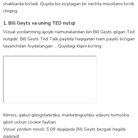
shakllarda bo‘ladi. Quyida biz to’plagan bir nechta misollarni ko’rib
chiqing.
1. Bill Geyts va uning TED nutqi
Vizual yordamning ajoyib namunalaridan biri Bill Geyts qilgan Ted
nutqidir. Bill Geyts Ted Talk paytida haqiqatan ham paydo bo’lgan
tayanchdan foydalangan … Quyidagi klipni ko’ring.
Iltimos, qabul qiling
statistika, marketing
ushbu videoni tomosha
qilish uchun cookie fayllari.
Vizual yordam misoli: 5:08 daqiqada Bill Geyts bezgak haqida
gapiradi