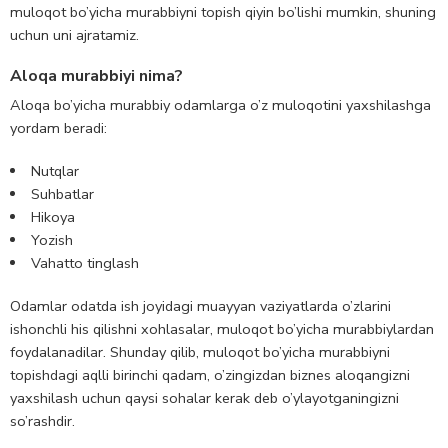
muloqot bo’yicha murabbiyni topish qiyin bo’lishi mumkin, shuning
uchun uni ajratamiz.
Aloqa murabbiyi nima?
Aloqa bo’yicha murabbiy odamlarga o’z muloqotini yaxshilashga
yordam beradi:
Nutqlar
Suhbatlar
Hikoya
Yozish
Va
hatto tinglash
Odamlar odatda ish joyidagi muayyan vaziyatlarda o’zlarini
ishonchli his qilishni xohlasalar, muloqot bo’yicha murabbiylardan
foydalanadilar. Shunday qilib, muloqot bo’yicha murabbiyni
topishdagi aqlli birinchi qadam, o’zingizdan biznes aloqangizni
yaxshilash uchun qaysi sohalar kerak deb o’ylayotganingizni
so’rashdir.