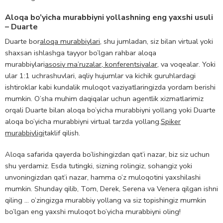
Aloqa bo’yicha murabbiyni yollashning eng yaxshi usuli
– Duarte
Duarte bor
aloqa murabbiylari
, shu jumladan, siz bilan virtual yoki
shaxsan ishlashga tayyor bo’lgan rahbar aloqa
murabbiylari
asosiy ma’ruzalar, konferentsiyalar
, va voqealar. Yoki
ular 1:1 uchrashuvlari, aqliy hujumlar va kichik guruhlardagi
ishtiroklar kabi kundalik muloqot vaziyatlaringizda yordam berishi
mumkin. O’sha muhim daqiqalar uchun agentlik xizmatlarimiz
orqali Duarte bilan aloqa bo’yicha murabbiyni yollang yoki Duarte
aloqa bo’yicha murabbiyni virtual tarzda yollang.
Spiker
murabbiyligi
taklif qilish.
Aloqa safarida qayerda bo’lishingizdan qat’i nazar, biz siz uchun
shu yerdamiz. Esda tutingki, sizning rolingiz, sohangiz yoki
unvoningizdan qat’i nazar, hamma o’z muloqotini yaxshilashi
mumkin. Shunday qilib, Tom, Derek, Serena va Venera qilgan ishni
qiling … o’zingizga murabbiy yollang va siz topishingiz mumkin
bo’lgan eng yaxshi muloqot bo’yicha murabbiyni oling!