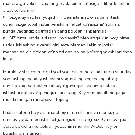
mahoratga yoki bir vaqtning o’zida bir nechtasiga e’tibor berishni
afzal ko’rasizmi?
Sizga uy vazifasi yoqadimi? Seanslarimiz orasida ishlash
uchun sizga topshiriqlar berishimni afzal ko’rasizmi? Yoki siz
bunga vaqtingiz bo’lmagan band bo’lgan rahbarmisiz?
SIZ nima ustida ishlashni xohlaysiz? Men sizga kun bo’yi nima
ustida ishlashingiz kerakligini ayta olaman, lekin mijozlar
maqsadlari o’z-o’zidan yo’naltirilgan bo’lsa, ko’proq yaxshilanishga
intiladi.
Murabbiy siz uchun to’g’ri yoki yo’qligini baholashda unga shunday
yondashing: qanday ishlashni yoqtirishingizni, mashg’ulotga
qancha vaqt sarflashni xohlayotganingizni va nima ustida
ishlashni xohlayotganingizni aniqlang. Keyin maqsadlaringizga
mos keladigan murabbiyni toping.
Endi siz aloqa bo’yicha murabbiy nima qilishini va ular sizga
qanday yordam berishini bilganingizdan so’ng, siz «Qanday qilib
aloqa bo’yicha murabbiyni yollashim mumkin?» Deb hayron
bo’lishingiz mumkin.