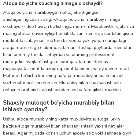
Aloqa bo’yicha kouching nimaga o’xshaydi?
Aloqa bo’yicha murabbiyga muhtoj ekanligingizni
aniqlaganingizdan so’ng, «Aloqa bo’yicha murabbiy nimaga
o’xshaydi?» deb hayron bo’lishingiz mumkin. Murabbiylik rejalari va
mashg’ulotlar davomiyligi har xil. Ba’zan men mijozlar bilan qisqa
muddatda ishlayman, ma’lum bir voqea yoki yuqori darajadagi
aloqa momentiga e’tibor qarataman. Boshqa paytlarda men ular
bilan umumiy tarzda ishlayman va ularning professional
muloqotini rivojlantirishga e’tibor qarataman. Bunday
majburiyatlar odatda uzoqroq, odatda bir necha oy davom etadi.
Muloqot bo’yicha kouching nafaqat murabbiylar, balki turli xil
sozlamalar bo’lishi mumkin. Murabbiy bilan shaxsan ishlash
onlayn murabbiy bilan ishlashdan ancha farq qilishi mumkin.
Shaxsiy muloqot bo’yicha murabbiy bilan
ishlash qanday?
Ushbu aloqa murabbiyining katta muxlisi
virtual aloqa
, lekin
ba’zida aloqa murabbiyi bilan shaxsan ishlash yaxshi natijalar
beradi. Agar mijozda ko’rish uchun asosiy so’z yoki sahnada qiyin