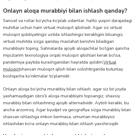
Onlayn aloqa murabbiyi bilan ishlash qanday?
Sanoat va rollar bo’yicha ko’plab odamlar, hatto yuqori darajadagi
muhitlar uchun ham virtual muloqot qilishadi. Agar siz virtual
muloqot qobiliyatingiz ustida ishlashingiz kerakligini bilsangiz,
virtual muhitda sizga qanday maslahat berishni biladigan
murabbiyni toping. Sahnalarda ajoyib aloqachilar bo’lgan qancha
mijozlarim texnologiya orqali muloqot qilishlari kerak bo’lsa,
pandemiya paytida kurashganidan hayratda qoldim.
Virtual
muloqot
shaxsan muloqot qilish bilan solishtirganda butunlay
boshqacha ko’nikmalar to’plamidir.
Onlayn aloqa bo’yicha murabbiy bilan ishlash, agar siz bir joyda
yashamaydigan obro’li aloqa murabbiyini topsangiz, shaxsiy
murabbiy bilan ishlashning ajoyib alternatividir. Aytish kerakki, bu
ancha arzonroq. Agar byudjet va geografiya sizga murabbiy bilan
shaxsan ishlashga imkon bermasa, umuman murabbiysiz
ishlashdan ko’ra onlayn murabbiy bilan ishlash yaxshiroqdir.