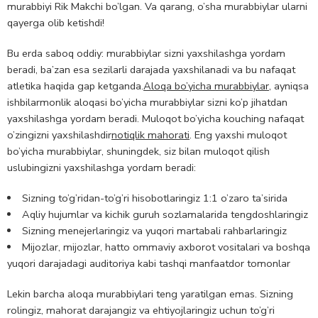
murabbiyi Rik Makchi bo’lgan. Va qarang, o’sha murabbiylar ularni
qayerga olib ketishdi!
Bu erda saboq oddiy: murabbiylar sizni yaxshilashga yordam
beradi, ba’zan esa sezilarli darajada yaxshilanadi va bu nafaqat
atletika haqida gap ketganda.
Aloqa bo’yicha murabbiylar
, ayniqsa
ishbilarmonlik aloqasi bo’yicha murabbiylar sizni ko’p jihatdan
yaxshilashga yordam beradi. Muloqot bo’yicha kouching nafaqat
o’zingizni yaxshilashdir
notiqlik mahorati
. Eng yaxshi muloqot
bo’yicha murabbiylar, shuningdek, siz bilan muloqot qilish
uslubingizni yaxshilashga yordam beradi:
Sizning to’g’ridan-to’g’ri hisobotlaringiz 1:1 o’zaro ta’sirida
Aqliy hujumlar va kichik guruh sozlamalarida tengdoshlaringiz
Sizning menejerlaringiz va yuqori martabali rahbarlaringiz
Mijozlar, mijozlar, hatto ommaviy axborot vositalari va boshqa
yuqori darajadagi auditoriya kabi tashqi manfaatdor tomonlar
Lekin barcha aloqa murabbiylari teng yaratilgan emas. Sizning
rolingiz, mahorat darajangiz va ehtiyojlaringiz uchun to’g’ri