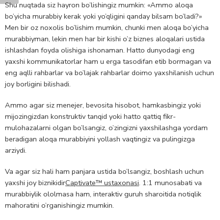
Shu nuqtada siz hayron bo’lishingiz mumkin: «Ammo aloqa
bo’yicha murabbiy kerak yoki yo’qligini qanday bilsam bo’ladi?»
Men bir oz noxolis bo’lishim mumkin, chunki men aloqa bo’yicha
murabbiyman, lekin men har bir kishi o’z biznes aloqalari ustida
ishlashdan foyda olishiga ishonaman. Hatto dunyodagi eng
yaxshi kommunikatorlar ham u erga tasodifan etib bormagan va
eng aqlli rahbarlar va bo’lajak rahbarlar doimo yaxshilanish uchun
joy borligini bilishadi.
Ammo agar siz menejer, bevosita hisobot, hamkasbingiz yoki
mijozingizdan konstruktiv tanqid yoki hatto qattiq fikr-
mulohazalarni olgan bo’lsangiz, o’zingizni yaxshilashga yordam
beradigan aloqa murabbiyini yollash vaqtingiz va pulingizga
arziydi.
Va agar siz hali ham panjara ustida bo’lsangiz, boshlash uchun
yaxshi joy biznikidir
Captivate™ ustaxonasi
. 1:1 munosabati va
murabbiylik ololmasa ham, interaktiv guruh sharoitida notiqlik
mahoratini o’rganishingiz mumkin.