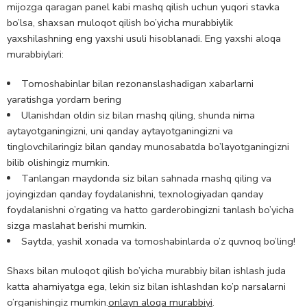
mijozga qaragan panel kabi mashq qilish uchun yuqori stavka
bo’lsa, shaxsan muloqot qilish bo’yicha murabbiylik
yaxshilashning eng yaxshi usuli hisoblanadi. Eng yaxshi aloqa
murabbiylari:
Tomoshabinlar bilan rezonanslashadigan xabarlarni
yaratishga yordam bering
Ulanishdan oldin siz bilan mashq qiling, shunda nima
aytayotganingizni, uni qanday aytayotganingizni va
tinglovchilaringiz bilan qanday munosabatda bo’layotganingizni
bilib olishingiz mumkin.
Tanlangan maydonda siz bilan sahnada mashq qiling va
joyingizdan qanday foydalanishni, texnologiyadan qanday
foydalanishni o’rgating va hatto garderobingizni tanlash bo’yicha
sizga maslahat berishi mumkin.
Saytda, yashil xonada va tomoshabinlarda o’z quvnoq bo’ling!
Shaxs bilan muloqot qilish bo’yicha murabbiy bilan ishlash juda
katta ahamiyatga ega, lekin siz bilan ishlashdan ko’p narsalarni
o’rganishingiz mumkin.
onlayn aloqa murabbiyi
.