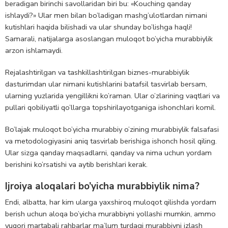
beradigan birinchi savollaridan biri bu: «Kouching qanday
ishlaydi?» Ular men bilan bo’ladigan mashg’ulotlardan nimani
kutishlari haqida bilishadi va ular shunday bo’lishga haqli!
Samarali, natijalarga asoslangan muloqot bo’yicha murabbiylik
arzon ishlamaydi.
Rejalashtirilgan va tashkillashtirilgan biznes-murabbiylik
dasturimdan ular nimani kutishlarini batafsil tasvirlab bersam,
ularning yuzlarida yengillikni ko’raman. Ular o’zlarining vaqtlari va
pullari qobiliyatli qo’llarga topshirilayotganiga ishonchlari komil.
Bo’lajak muloqot bo’yicha murabbiy o’zining murabbiylik falsafasi
va metodologiyasini aniq tasvirlab berishiga ishonch hosil qiling.
Ular sizga qanday maqsadlarni, qanday va nima uchun yordam
berishini ko’rsatishi va aytib berishlari kerak.
Ijroiya aloqalari bo’yicha murabbiylik nima?
Endi, albatta, har kim ularga yaxshiroq muloqot qilishda yordam
berish uchun aloqa bo’yicha murabbiyni yollashi mumkin, ammo
yuqori martabali rahbarlar ma’lum turdagi murabbiyni izlash