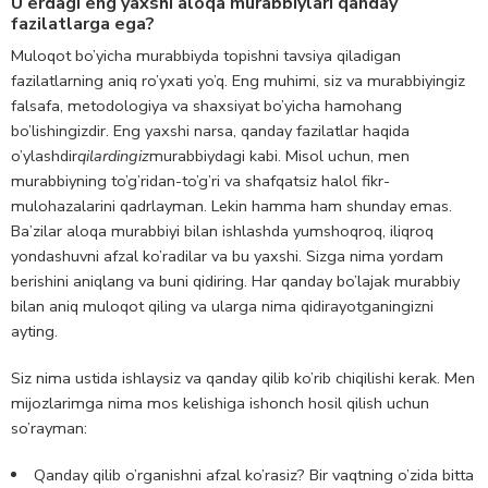
U erdagi eng yaxshi aloqa murabbiylari qanday
fazilatlarga ega?
Muloqot bo’yicha murabbiyda topishni tavsiya qiladigan
fazilatlarning aniq ro’yxati yo’q. Eng muhimi, siz va murabbiyingiz
falsafa, metodologiya va shaxsiyat bo’yicha hamohang
bo’lishingizdir. Eng yaxshi narsa, qanday fazilatlar haqida
o’ylashdir
qilardingiz
murabbiydagi kabi. Misol uchun, men
murabbiyning to’g’ridan-to’g’ri va shafqatsiz halol fikr-
mulohazalarini qadrlayman. Lekin hamma ham shunday emas.
Ba’zilar aloqa murabbiyi bilan ishlashda yumshoqroq, iliqroq
yondashuvni afzal ko’radilar va bu yaxshi. Sizga nima yordam
berishini aniqlang va buni qidiring. Har qanday bo’lajak murabbiy
bilan aniq muloqot qiling va ularga nima qidirayotganingizni
ayting.
Siz nima ustida ishlaysiz va qanday qilib ko’rib chiqilishi kerak. Men
mijozlarimga nima mos kelishiga ishonch hosil qilish uchun
so’rayman:
Qanday qilib o’rganishni afzal ko’rasiz? Bir vaqtning o’zida bitta