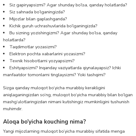
Siz gapiryapsizmi? Agar shunday bo’lsa, qanday holatlarda?
Siz sahnada bo’lganingizda
?
Mijozlar bilan gaplashganda?
Kichik guruh uchrashuvlarida bo’lganingizda?
Bu sizning yozishingizmi? Agar shunday bo’lsa, qanday
holatlarda?
Taqdimotlar yozasizmi?
Elektron pochta xabarlarini yozasizmi?
Texnik hisobotlarni yozyapsizmi?
Eshityapsizmi? In
qanday vaziyatlarda qiynalayapsiz
? Ichki
manfaatdor tomonlarni tinglaysizmi? Yoki tashqimi?
Sizga qanday muloqot bo’yicha murabbiy kerakligini
aniqlaganingizdan so’ng, muloqot bo’yicha murabbiy bilan bo’lgan
mashg’ulotlaringizdan nimani kutishingiz mumkinligini tushunish
muhimdir.
Aloqa bo’yicha kouching nima?
Yangi mijozlarning muloqot bo’yicha murabbiy sifatida menga