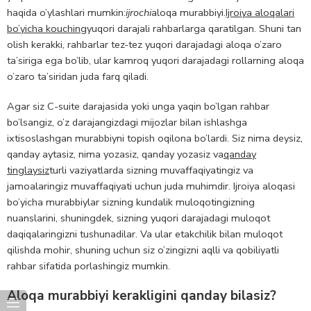
haqida o’ylashlari mumkin:
ijrochi
aloqa murabbiyi.
Ijroiya aloqalari
bo’yicha kouching
yuqori darajali rahbarlarga qaratilgan. Shuni tan
olish kerakki, rahbarlar tez-tez yuqori darajadagi aloqa o’zaro
ta’siriga ega bo’lib, ular kamroq yuqori darajadagi rollarning aloqa
o’zaro ta’siridan juda farq qiladi.
Agar siz C-suite darajasida yoki unga yaqin bo’lgan rahbar
bo’lsangiz, o’z darajangizdagi mijozlar bilan ishlashga
ixtisoslashgan murabbiyni topish oqilona bo’lardi. Siz nima deysiz,
qanday aytasiz, nima yozasiz, qanday yozasiz va
qanday
tinglaysiz
turli vaziyatlarda sizning muvaffaqiyatingiz va
jamoalaringiz muvaffaqiyati uchun juda muhimdir. Ijroiya aloqasi
bo’yicha murabbiylar sizning kundalik muloqotingizning
nuanslarini, shuningdek, sizning yuqori darajadagi muloqot
daqiqalaringizni tushunadilar. Va ular etakchilik bilan muloqot
qilishda mohir, shuning uchun siz o’zingizni aqlli va qobiliyatli
rahbar sifatida porlashingiz mumkin.
Aloqa murabbiyi kerakligini qanday bilasiz?