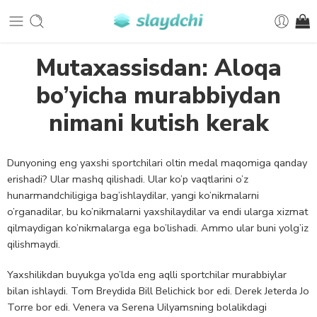
Mutaxassisdan: Aloqa
bo’yicha murabbiydan
nimani kutish kerak
Dunyoning eng yaxshi sportchilari oltin medal maqomiga qanday
erishadi? Ular mashq qilishadi. Ular ko’p vaqtlarini o’z
hunarmandchiligiga bag’ishlaydilar, yangi ko’nikmalarni
o’rganadilar, bu ko’nikmalarni yaxshilaydilar va endi ularga xizmat
qilmaydigan ko’nikmalarga ega bo’lishadi. Ammo ular buni yolg’iz
qilishmaydi.
Yaxshilikdan buyukga yo’lda eng aqlli sportchilar murabbiylar
bilan ishlaydi. Tom Breydida Bill Belichick bor edi. Derek Jeterda Jo
Torre bor edi. Venera va Serena Uilyamsning bolalikdagi