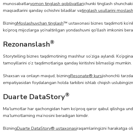
munosabatlar
yomon tinglash qobiliyatlari
chunki tinglash shunchaki
maqsadlarini qanday ochishni biladilar va
tinglash usullarini moslash
Bizning
Moslashuvchan tinglash
™ ustaxonasi biznes taqdimoti ko’ni
ko’proq mijozlarga yo’naltirilgan yondashuvni qo’llash imkonini bera
®
Rezonanslash
Storytelling biznes taqdimotining mashhur so’ziga aylandi. Ko’pgina bi
tamoyillarini o’z taqdimotlariga qanday kiritishni bilmasligi mumkin.
Shaxsan va onlayn mavjud, bizning
Resonate® kursi
ishonchli tarzd
empatiyasidan foydalangan holda tarkibni ishlab chiqish uslubingizni
®
Duarte DataStory
Ma’lumotlar har qachongidan ham ko’proq qaror qabul qilishga und
ma’lumotlarning ma’nosini beradigan kimdir.
Bizning
Duarte DataStory® ustaxonasi
raqamlaringizni harakatga oli