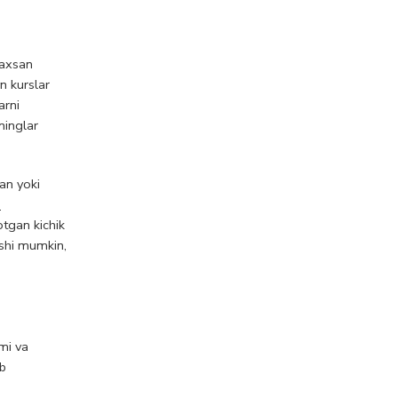
haxsan
n kurslar
arni
ninglar
han yoki
a
otgan kichik
lishi mumkin,
jmi va
ib