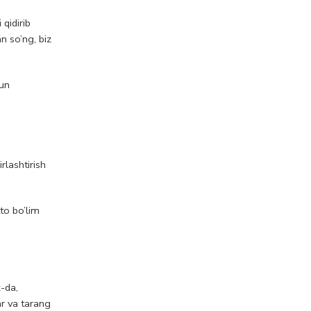
 qidirib
n so’ng, biz
hun
rlashtirish
to bo’lim
-da,
ar va tarang