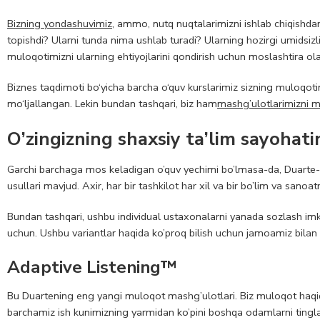
Bizning yondashuvimiz
, ammo, nutq nuqtalarimizni ishlab chiqishdan 
topishdi? Ularni tunda nima ushlab turadi? Ularning hozirgi umidsiz
muloqotimizni ularning ehtiyojlarini qondirish uchun moslashtira ol
Biznes taqdimoti bo‘yicha barcha o‘quv kurslarimiz sizning muloqoti
mo‘ljallangan. Lekin bundan tashqari, biz ham
mashg’ulotlarimizni m
O’zingizning shaxsiy ta’lim sayohati
Garchi barchaga mos keladigan o’quv yechimi bo’lmasa-da, Duarte-da
usullari mavjud. Axir, har bir tashkilot har xil va bir bo’lim va sano
Bundan tashqari, ushbu individual ustaxonalarni yanada sozlash im
uchun. Ushbu variantlar haqida ko’proq bilish uchun jamoamiz bilan
Adaptive Listening™
Bu Duartening eng yangi muloqot mashg’ulotlari. Biz muloqot haqida
barchamiz ish kunimizning yarmidan ko’pini boshqa odamlarni tinglash