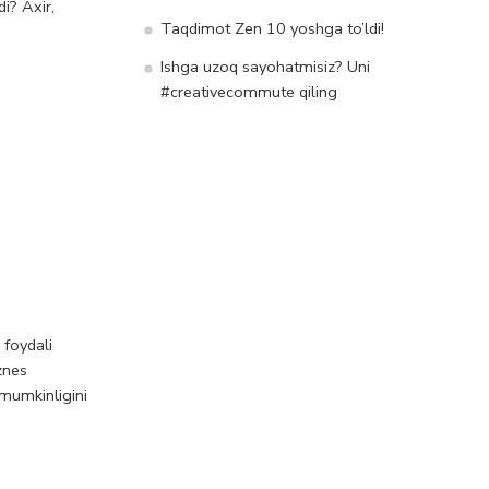
i? Axir,
Taqdimot Zen 10 yoshga to’ldi!
Ishga uzoq sayohatmisiz? Uni
#creativecommute qiling
 foydali
znes
 mumkinligini