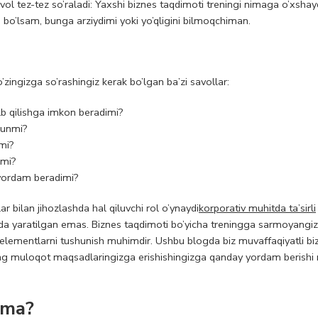
ol tez-tez so’raladi: Yaxshi biznes taqdimoti treningi nimaga o’xshayd
bo’lsam, bunga arziydimi yoki yo’qligini bilmoqchiman.
zingizga so’rashingiz kerak bo’lgan ba’zi savollar:
alb qilishga imkon beradimi?
hunmi?
mi?
imi?
 yordam beradimi?
r bilan jihozlashda hal qiluvchi rol o’ynaydi
korporativ muhitda ta’sirli
tarzda yaratilgan emas. Biznes taqdimoti bo’yicha treningga sarmoyangiz
iy elementlarni tushunish muhimdir. Ushbu blogda biz muvaffaqiyatli bi
ning muloqot maqsadlaringizga erishishingizga qanday yordam berishi
ima?