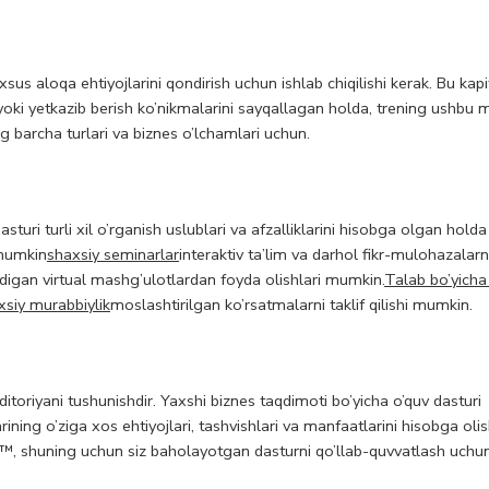
us aloqa ehtiyojlarini qondirish uchun ishlab chiqilishi kerak. Bu kapit
 yoki yetkazib berish ko’nikmalarini sayqallagan holda, trening ushbu
g barcha turlari va biznes o’lchamlari uchun.
turi turli xil o’rganish uslublari va afzalliklarini hisobga olgan holda t
i mumkin
shaxsiy seminarlar
interaktiv ta’lim va darhol fikr-mulohazalarn
digan virtual mashg’ulotlardan foyda olishlari mumkin.
Talab bo’yicha
xsiy murabbiylik
moslashtirilgan ko’rsatmalarni taklif qilishi mumkin.
itoriyani tushunishdir. Yaxshi biznes taqdimoti bo’yicha o’quv dasturi
rining o’ziga xos ehtiyojlari, tashvishlari va manfaatlarini hisobga olis
™, shuning uchun siz baholayotgan dasturni qo’llab-quvvatlash uch