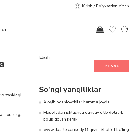
Kirish / Ro'yxatdan o'tish
rish
Izlash
a
IZLASH
So'ngi yangiliklar
 o‘rtasidagi
Ajoyib boshlovchilar hamma joyda
Masofadan ishlashda qanday qilib dolzarb
a – bu sizga
bo’lib qolish kerak
www.duarte.com/edy 8-qism: Shaffof bo’ling