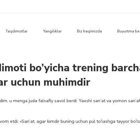
Taqdimotlar
Yangiliklar
Biz haqimizda
Buyurtma be
imoti bo’yicha trening barch
ar uchun muhimdir
edim, u menga juda falsafiy savol berdi: Yaxshi san’at va yomon san’at
om etdi: «San’at, agar kimdir buning uchun pul to’lashga tayyor bo’ls