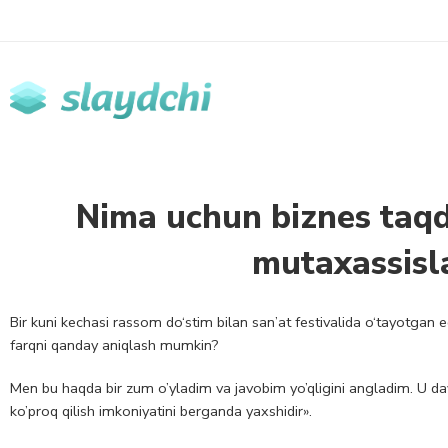
Nima uchun biznes taqd
mutaxassisl
Bir kuni kechasi rassom do‘stim bilan san’at festivalida o‘tayotgan 
farqni qanday aniqlash mumkin?
Men bu haqda bir zum o’yladim va javobim yo’qligini angladim. U dav
ko’proq qilish imkoniyatini berganda yaxshidir».