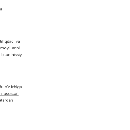
ra
if qiladi va
moyillarini
bilan hissiy
Bu o’z ichiga
i asoslari
.
talardan