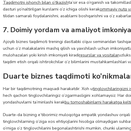
Taqdimotni ishonch bilan o’tkazish
ta’sir esa o’rganish va takomill
dasturi yo’naltirilgan kurslarni o’z ichiga olishi kerak
ommaviy nutq va 
tilidan samarali foydalanishni, asablarni boshqarishni va o’z xabarlari
7. Doimiy yordam va amaliyot imkoniya
Ajoyib biznes taqdimoti treningi dastlabki o’quv seminaridan tashqar
uchun o’z malakalarini mashq qilish va yaxshilash uchun imkoniyatlar
mulohazalari yoki kirish imkoniyati kiradi
resurslar va vositalar
uzluks
taqdim etish orqali ishtirokchilar o’z bilimlarini mustahkamlashlari
Duarte biznes taqdimoti ko’nikmala
Har bir taqdimotning maqsadi harakatdir. Xoh u
tinglovchilaringizni 
hech qachon tinglovchilaringiz o’zgarmasligini xohlamaysiz. Har doi
yondashuvlarni ta’minlashi kerak
bu tomoshabinlarni harakatga kelti
Duarte-da bizning e’tiborimiz muloqotga empatik yondashuv orqali a
tinglovchilarning o’ziga xos ehtiyojlarini hisobga olmaydigan suhbat
o’rniga o’z tinglovchilarini begonalashtirishi mumkin, chunki ularning