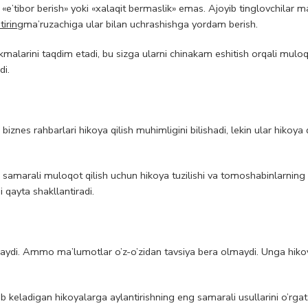
 «e’tibor berish» yoki «xalaqit bermaslik» emas. Ajoyib tinglovchilar m
tiring
ma’ruzachiga ular bilan uchrashishga yordam berish.
kmalarini taqdim etadi, bu sizga ularni chinakam eshitish orqali mulo
di.
znes rahbarlari hikoya qilish muhimligini bilishadi, lekin ular hikoya q
a samarali muloqot qilish uchun hikoya tuzilishi va tomoshabinlarning
 qayta shakllantiradi.
aydi. Ammo ma’lumotlar o’z-o’zidan tavsiya bera olmaydi. Unga hikoy
b keladigan hikoyalarga aylantirishning eng samarali usullarini o’rga