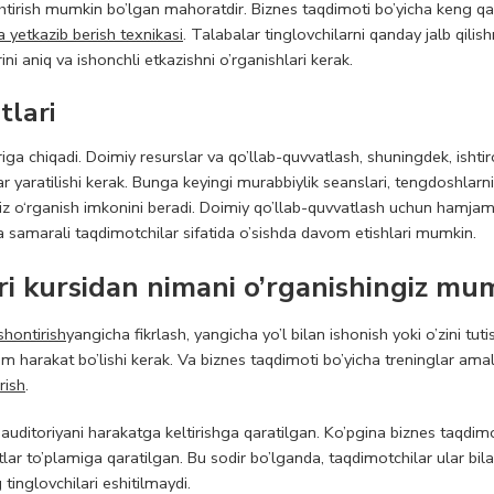
ashtirish mumkin bo’lgan mahoratdir. Biznes taqdimoti bo’yicha keng q
yetkazib berish texnikasi
. Talabalar tinglovchilarni qanday jalb qilish
ni aniq va ishonchli etkazishni o’rganishlari kerak.
tlari
iga chiqadi. Doimiy resurslar va qo’llab-quvvatlash, shuningdek, ishtir
 yaratilishi kerak. Bunga keyingi murabbiylik seanslari, tengdoshlarni
iz o‘rganish imkonini beradi. Doimiy qo’llab-quvvatlash uchun hamjam
 va samarali taqdimotchilar sifatida o’sishda davom etishlari mumkin.
ri kursidan nimani o’rganishingiz mu
ishontirish
yangicha fikrlash, yangicha yo’l bilan ishonish yoki o’zini tut
m harakat bo’lishi kerak. Va biznes taqdimoti bo’yicha treninglar amal
rish
.
uditoriyani harakatga keltirishga qaratilgan. Ko’pgina biznes taqdimo
lar to’plamiga qaratilgan. Bu sodir bo’lganda, taqdimotchilar ular bil
 tinglovchilari eshitilmaydi.