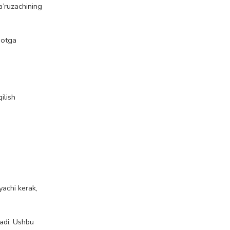
a’ruzachining
qotga
ilish
achi kerak,
tadi. Ushbu