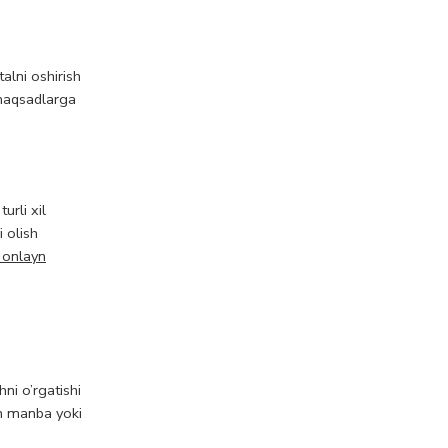
alni oshirish
 maqsadlarga
urli xil
i olish
 onlayn
hni o’rgatishi
un manba yoki