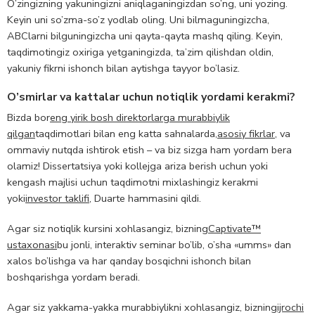
O’zingizning yakuningizni aniqlaganingizdan so’ng, uni yozing.
Keyin uni so’zma-so’z yodlab oling. Uni bilmaguningizcha,
ABClarni bilguningizcha uni qayta-qayta mashq qiling. Keyin,
taqdimotingiz oxiriga yetganingizda, ta’zim qilishdan oldin,
yakuniy fikrni ishonch bilan aytishga tayyor bo’lasiz.
O’smirlar va kattalar uchun notiqlik yordami kerakmi?
Bizda bor
eng yirik bosh direktorlarga murabbiylik
qilgan
taqdimotlari bilan eng katta sahnalarda,
asosiy fikrlar
, va
ommaviy nutqda ishtirok etish – va biz sizga ham yordam bera
olamiz! Dissertatsiya yoki kollejga ariza berish uchun yoki
kengash majlisi uchun taqdimotni mixlashingiz kerakmi
yoki
investor taklifi
, Duarte hammasini qildi.
Agar siz notiqlik kursini xohlasangiz, bizning
Captivate™
ustaxonasi
bu jonli, interaktiv seminar bo’lib, o’sha «umms» dan
xalos bo’lishga va har qanday bosqichni ishonch bilan
boshqarishga yordam beradi.
Agar siz yakkama-yakka murabbiylikni xohlasangiz, bizning
ijrochi