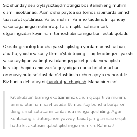
Siz shunday deb o’ylaysiz
taqdimotingiz boshlanishi
eng muhim
qismi hisoblanadi. Axir, o’sha paytda siz tomoshabinlarda birinchi
taassurot qoldirasiz. Va bu muhim! Ammo taqdimotni qanday
yakunlaganingiz muhimroq. Ta’zim qilib, sahnani tark
etganingizdan keyin ham tomoshabinlaringiz buni eslab qoladi.
Oxiratingizni iloji boricha yaxshi qilishga yordam berish uchun,
albatta, yaxshi yakuniy fikrni o’ylab toping. Taqdimotingizni yaxshi
yakunlaydigan va tinglovchilaringizga kelgusida nima qilish
kerakligi haqida aniq vazifa qo’yadigan narsa bolalar uchun
ommaviy nutq so’zlashda o’zlashtirish uchun ajoyib mahoratdir.
Biz buni a deb ataymiz
harakatga chaqirish
. Mana bir misol:
Kit akulalari bizning ekotizimimiz uchun qiziqarli va muhim,
ammo ular ham xavf ostida. Iltimos, iloji boricha barqaror
dengiz mahsulotlarini tanlashda menga qo’shiling. Agar
xohlasangiz, Butunjahon yovvoyi tabiat jamg’armasi orqali
hatto kit akulasini qabul qilishingiz mumkin. Rahmat!