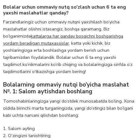
Bolalar uchun ommaviy nutq so’zlash uchun 6 ta eng
yaxshi maslahatlar qanday?
Farzandlaringiz uchun ommaviy nutqni yaxshilash bo’yicha
maslahatlar olishni istasangiz, boshqa qaramang. Biz
bo’lganimizda
kattalarga har qanday bosqichni boshqarishga
yordam beradigan mutaxassislar
, katta yoki kichik, biz
yoshlaringizga erta boshlashga yordam berish uchun
tajribamizdan foydalandik. Bolalar uchun 6 ta eng yaxshi
taqdimot ko’nikmalarini ko’rib chiqing va bolalaringizga sinfda o’z
taqdimotlarini o’tkazishga yordam bering!
Bolalarning ommaviy nutqi bo’yicha maslahat
№. 1: Salom aytishdan boshlang
Tomoshabinlaringizga yangi do’stdek munosabatda bo’ling. Xona
oldida birinchi marta turganingizda, yangi do’stingiz bilan bo’lgani
kabi uchta narsani qilishdan boshlang:
Salom ayting
O’zingizni tanishtiring