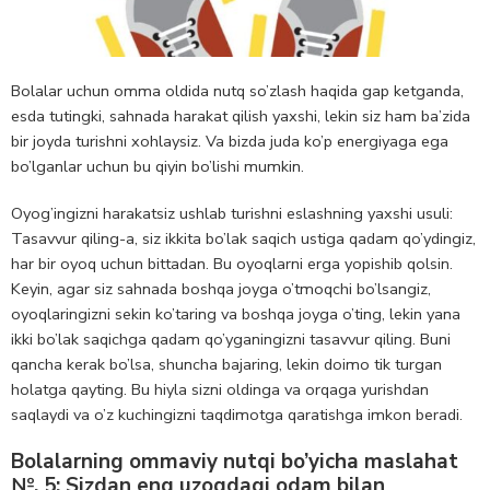
Bolalar uchun omma oldida nutq so’zlash haqida gap ketganda,
esda tutingki, sahnada harakat qilish yaxshi, lekin siz ham ba’zida
bir joyda turishni xohlaysiz. Va bizda juda ko’p energiyaga ega
bo’lganlar uchun bu qiyin bo’lishi mumkin.
Oyog’ingizni harakatsiz ushlab turishni eslashning yaxshi usuli:
Tasavvur qiling-a, siz ikkita bo’lak saqich ustiga qadam qo’ydingiz,
har bir oyoq uchun bittadan. Bu oyoqlarni erga yopishib qolsin.
Keyin, agar siz sahnada boshqa joyga o’tmoqchi bo’lsangiz,
oyoqlaringizni sekin ko’taring va boshqa joyga o’ting, lekin yana
ikki bo’lak saqichga qadam qo’yganingizni tasavvur qiling. Buni
qancha kerak bo’lsa, shuncha bajaring, lekin doimo tik turgan
holatga qayting. Bu hiyla sizni oldinga va orqaga yurishdan
saqlaydi va o’z kuchingizni taqdimotga qaratishga imkon beradi.
Bolalarning ommaviy nutqi bo’yicha maslahat
№. 5: Sizdan eng uzoqdagi odam bilan