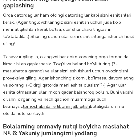
gaplashing
Orqa qatordagilar ham oldingi qatordagilar kabi sizni eshitishlari
kerak. (Agar tinglovchilaringiz sizni eshitish uchun juda ko’p
mehnat qilishlari kerak bo’lsa, ular shunchaki tinglashni
to’xtatadilar.) Shuning uchun ular sizni eshitishlariga ishonch hosil
qiling!
Tasavvur qiling-a, o’zingizni har doim xonaning orqa tomonida
kimdir bilan gaplashasiz. To’g’ri va baland bo’yli turing (3-
maslahatga qarang) va ular sizni eshitishlari uchun ovozingizni
proyeksiya qiling. Agar ishonchingiz komil bo’lmasa, davom eting
va so’rang! («Oxirgi qatorda meni eshita olasizmi?») Agar ular
eshita olmasalar, ular imkon qadar balandroq bo’lsin. Buni yaxshi
qilishni o’rganing va hech qachon muammoga duch
kelmaysiz
tomoshabinlar e’tiborini jalb qilish
bolaligida omma
oldida nutq so’zlaydi.
Bolalarning ommaviy nutqi bo’yicha maslahat
№. 6: Yakuniy jumlangizni yodlang