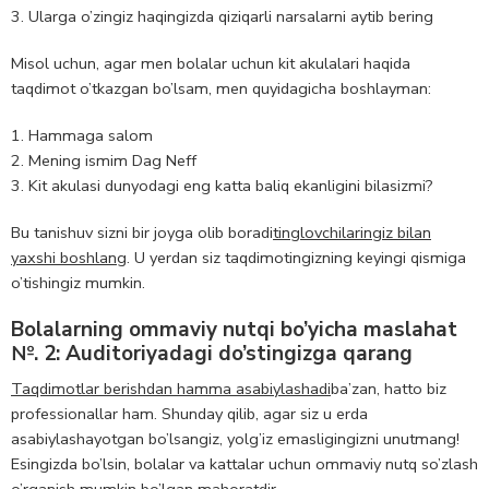
Ularga o’zingiz haqingizda qiziqarli narsalarni aytib bering
Misol uchun, agar men bolalar uchun kit akulalari haqida
taqdimot o’tkazgan bo’lsam, men quyidagicha boshlayman:
Hammaga salom
Mening ismim Dag Neff
Kit akulasi dunyodagi eng katta baliq ekanligini bilasizmi?
Bu tanishuv sizni bir joyga olib boradi
tinglovchilaringiz bilan
yaxshi boshlang
. U yerdan siz taqdimotingizning keyingi qismiga
o’tishingiz mumkin.
Bolalarning ommaviy nutqi bo’yicha maslahat
№. 2: Auditoriyadagi do’stingizga qarang
Taqdimotlar berishdan hamma asabiylashadi
ba’zan, hatto biz
professionallar ham. Shunday qilib, agar siz u erda
asabiylashayotgan bo’lsangiz, yolg’iz emasligingizni unutmang!
Esingizda bo’lsin, bolalar va kattalar uchun ommaviy nutq so’zlash
o’rganish mumkin bo’lgan mahoratdir.