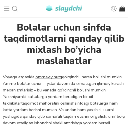
Bolalar uchun sinfda
taqdimotlarni qanday qilib
mixlash bo’yicha
maslahatlar
Voyaga etganida,
ommaviy nutq
qo’rqinchli narsa bo’lishi mumkin.
Ammo bolalar uchun – yillar davomida o’rnatilgan ijtimoiy kurash
mexanizmlarisiz – bu yanada qo’rqinchli bo’lishi mumkin!
Yaxshiyamki, kattalarga yordam beradigan bir xil
texnikalar
taqdimot mahoratini oshirish
sinfdagi bolalarga ham
katta yordam berishi mumkin. Va undan ham yaxshisi, ularni
yoshligida qanday qilib samarali taqdim etishni o’rgatish, umr bo’yi
davom etadigan ishonchni shakllantirishga yordam beradi.