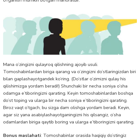
Mana o’zingizni qulayroq qilishning ajoyib usuli.
Tomoshabinlardan biriga qarang va o’zingizni do’stlaringizdan biri
bilan gaplashayotgandek ko’ring. (Do’stlar o’zimizni qulay his
qilishimizga yordam beradi!) Shunchaki bir necha soniya o’sha
odamga e’tiboringizni qarating. Keyin tomoshabinlardan boshqa
do’st toping va ularga bir necha soniya e’tiboringizni qarating.
Biroz vaqt o’tgach, bu sizga dam olishga yordam beradi. Keyin,
agar siz yana asabiylashayotganingizni his qilsangiz, o’sha
odamlardan biriga qaytib boring va ularga e’tiboringizni qarating.
Bonus maslahati
: Tomoshabinlar orasida haqiqiy do’stingiz