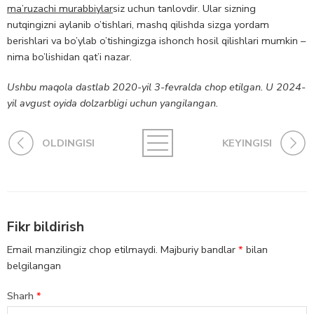
ma’ruzachi murabbiylar
siz uchun tanlovdir. Ular sizning
nutqingizni aylanib o’tishlari, mashq qilishda sizga yordam
berishlari va bo’ylab o’tishingizga ishonch hosil qilishlari mumkin –
nima bo’lishidan qat’i nazar.
Ushbu maqola dastlab 2020-yil 3-fevralda chop etilgan. U 2024-
yil avgust oyida dolzarbligi uchun yangilangan.
OLDINGISI
KEYINGISI
Fikr bildirish
Email manzilingiz chop etilmaydi.
Majburiy bandlar
*
bilan
belgilangan
Sharh
*