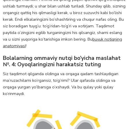
ushlab turmaydi; u shar bilan ushlab turiladi. Shunday qilib, sizning
orqangiz qattiq his qilmasligi kerak, u biroz suzuvchi kabi bo’lishi
kerak. Endi elkalaringizni bo’shashtiring va chuqur nafas oling. Bu
siz boradigan tuyg’u: to’g’ridan-to’g’ri va xotirjam. Taqdimot
paytida o’zingizni egilib turganingizni his qilsangiz, sharni eslang
va u sizni yuqoriga ko’tarishiga imkon bering. Bu
buyuk notiqning
anatomiyasi
!
Bolalarning ommaviy nutqi bo’yicha maslahat
№. 4: Oyoqlaringizni harakatsiz tuting
Siz taqdimot qilganda oldinga va orqaga qadam tashlaydigan
ma’ruzachilarni ko’rgansiz, to’g’rimi? Ular qafasda oldinga va
orqaga yurgan yo’lbarsga o’xshaydi. Va bu qulay yoki qulay
ko’rinmaydi.