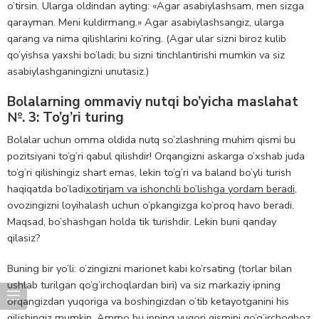
o’tirsin. Ularga oldindan ayting: «Agar asabiylashsam, men sizga
qarayman. Meni kuldirmang.» Agar asabiylashsangiz, ularga
qarang va nima qilishlarini ko’ring. (Agar ular sizni biroz kulib
qo’yishsa yaxshi bo’ladi; bu sizni tinchlantirishi mumkin va siz
asabiylashganingizni unutasiz.)
Bolalarning ommaviy nutqi bo’yicha maslahat
№. 3: To’g’ri turing
Bolalar uchun omma oldida nutq so’zlashning muhim qismi bu
pozitsiyani to’g’ri qabul qilishdir! Orqangizni askarga o’xshab juda
to’g’ri qilishingiz shart emas, lekin to’g’ri va baland bo’yli turish
haqiqatda bo’ladi
xotirjam va ishonchli bo’lishga yordam beradi
,
ovozingizni loyihalash uchun o’pkangizga ko’proq havo beradi.
Maqsad, bo’shashgan holda tik turishdir. Lekin buni qanday
qilasiz?
Buning bir yo’li: o’zingizni marionet kabi ko’rsating (torlar bilan
ushlab turilgan qo’g’irchoqlardan biri) va siz markaziy ipning
orqangizdan yuqoriga va boshingizdan o’tib ketayotganini his
qilishingiz mumkin. Ammo bu ipning yuqori qismini qo’g’irchoqboz