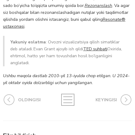
sado bo’yicha to’qqizta umumiy qoida bor,
Rezonanslash
. Va agar
siz boshqalar bilan rezonanslashadigan nutqlar yoki taqdimotlar
qilishda yordam olishni istasangiz, buni qabul qiling
Resonate®
ustaxonasi
.
Yakuniy eslatma
: Ovozni vizualizatsiya qilish simatiklar
deb ataladi. Evan Grant ajoyib ish qildi
TED suhbati
Oxirida,
ehtimol, hatto yer ham tovushdan hosil bo’lganligini
anglatadi.
Ushbu maqola dastlab 2010-yil 13-iyulda chop etilgan. U 2024-
yil oktabr oyida dolzarbligi uchun yangilangan.
OLDINGISI
KEYINGISI