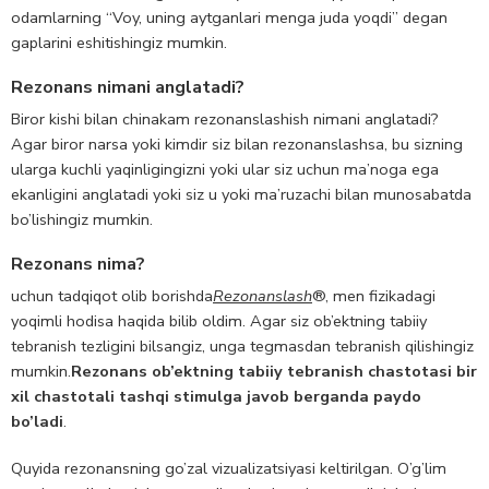
odamlarning “Voy, uning aytganlari menga juda yoqdi” degan
gaplarini eshitishingiz mumkin.
Rezonans nimani anglatadi?
Biror kishi bilan chinakam rezonanslashish nimani anglatadi?
Agar biror narsa yoki kimdir siz bilan rezonanslashsa, bu sizning
ularga kuchli yaqinligingizni yoki ular siz uchun ma’noga ega
ekanligini anglatadi yoki siz u yoki ma’ruzachi bilan munosabatda
bo’lishingiz mumkin.
Rezonans nima?
uchun tadqiqot olib borishda
Rezonanslash
®, men fizikadagi
yoqimli hodisa haqida bilib oldim. Agar siz ob’ektning tabiiy
tebranish tezligini bilsangiz, unga tegmasdan tebranish qilishingiz
mumkin.
Rezonans ob’ektning tabiiy tebranish chastotasi bir
xil chastotali tashqi stimulga javob berganda paydo
bo’ladi
.
Quyida rezonansning go’zal vizualizatsiyasi keltirilgan. O’g’lim