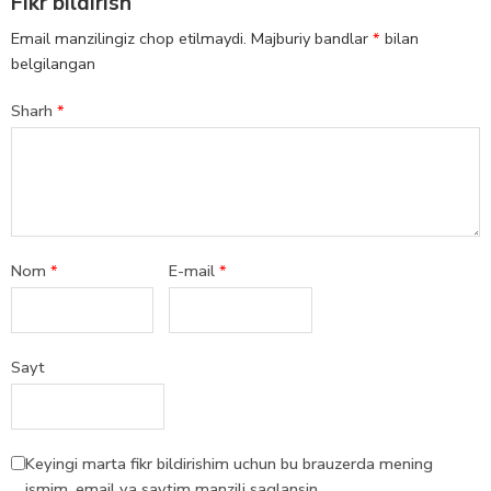
Fikr bildirish
Email manzilingiz chop etilmaydi.
Majburiy bandlar
*
bilan
belgilangan
Sharh
*
Nom
*
E-mail
*
Sayt
Keyingi marta fikr bildirishim uchun bu brauzerda mening
ismim, email va saytim manzili saqlansin.