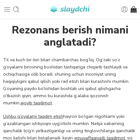
Rezonans berish nimani
anglatadi?
Til va kuch bir-biri bilan chambarchas bog’liq. Og’zaki so’z
g’oyalarni birovning boshidan tashqariga chiqarib tashlaydi va
ochiqchasiga olib boradi, shuning uchun insoniyat uning
haqiqiyligini qabul qilish yoki rad etish bilan kurashishi mumkin.
G’oyaning paydo bo’lishidan boshlab uni qabul qilishgacha
o’tkazish qiyin, ammo bu kurashda g’alaba qozonish
mumkin.
ajoyib taqdimot
.
Ushbu g’oyalarni taqdim etish
hayron bo’lgan nigohlarni yoki
g’azablangan ishtiyoqni uyg’otishi mumkin. Natija xabarning
qanchalik to‘g‘ri yetkazilganligi va uning tinglovchilarga qanchalik
mos kelishi bilan belgilanadi. keyin a
muvaffaqiyatli taqdimot
, siz