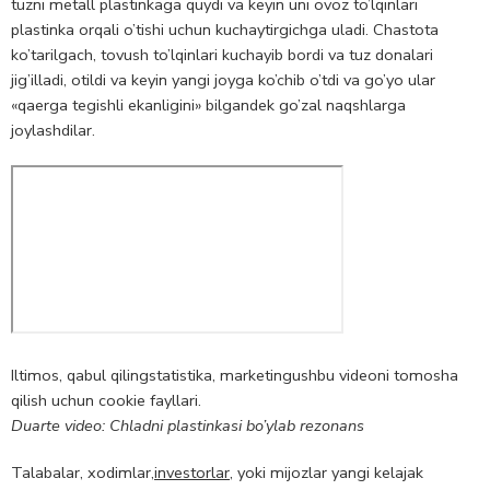
tuzni metall plastinkaga quydi va keyin uni ovoz to’lqinlari
plastinka orqali o’tishi uchun kuchaytirgichga uladi. Chastota
ko’tarilgach, tovush to’lqinlari kuchayib bordi va tuz donalari
jig’illadi, otildi va keyin yangi joyga ko’chib o’tdi va go’yo ular
«qaerga tegishli ekanligini» bilgandek go’zal naqshlarga
joylashdilar.
Iltimos, qabul qiling
statistika, marketing
ushbu videoni tomosha
qilish uchun cookie fayllari.
Duarte video: Chladni plastinkasi bo’ylab rezonans
Talabalar, xodimlar,
investorlar
, yoki mijozlar yangi kelajak