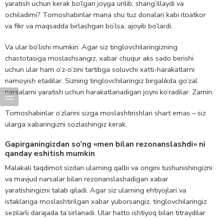
yaratish uchun kerak bo’lgan joyga urilib, shang’illaydi va
ochiladimi? Tomoshabinlar mana shu tuz donalari kabi itoatkor
va fikr va maqsadda birlashgan bo’lsa, ajoyib bo’lardi.
Va ular bo’lishi mumkin. Agar siz tinglovchilaringizning
chastotasiga moslashsangiz, xabar chuqur aks sado berishi
uchun ular ham o’z-o’zini tartibga soluvchi xatti-harakatlarni
namoyish etadilar. Sizning tinglovchilaringiz birgalikda go’zal
narsalarni yaratish uchun harakatlanadigan joyni ko’radilar. Zamin.
Tomoshabinlar o’zlarini sizga moslashtirishlari shart emas – siz
ularga xabaringizni sozlashingiz kerak.
Gapirganingizdan so’ng «men bilan rezonanslashdi» ni
qanday eshitish mumkin
Malakali taqdimot sizdan ularning qalbi va ongini tushunishingizni
va mavjud narsalar bilan rezonanslashadigan xabar
yaratishingizni talab qiladi. Agar siz ularning ehtiyojlari va
istaklariga moslashtirilgan xabar yuborsangiz, tinglovchilaringiz
sezilarli darajada ta’sirlanadi. Ular hatto ishtiyoq bilan titraydilar