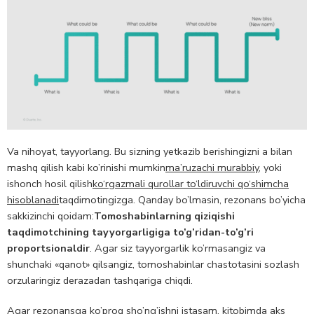
Va nihoyat, tayyorlang. Bu sizning yetkazib berishingizni a bilan
mashq qilish kabi ko’rinishi mumkin
ma’ruzachi murabbiy
, yoki
ishonch hosil qilish
ko‘rgazmali qurollar to‘ldiruvchi qo‘shimcha
hisoblanadi
taqdimotingizga. Qanday bo’lmasin, rezonans bo’yicha
sakkizinchi qoidam:
Tomoshabinlarning qiziqishi
taqdimotchining tayyorgarligiga to’g’ridan-to’g’ri
proportsionaldir
. Agar siz tayyorgarlik ko’rmasangiz va
shunchaki «qanot» qilsangiz, tomoshabinlar chastotasini sozlash
orzularingiz derazadan tashqariga chiqdi.
Agar rezonansga ko’proq sho’ng’ishni istasam, kitobimda aks