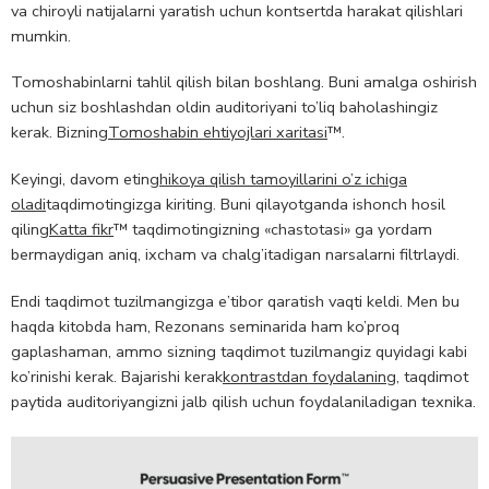
va chiroyli natijalarni yaratish uchun kontsertda harakat qilishlari
mumkin.
Tomoshabinlarni tahlil qilish bilan boshlang. Buni amalga oshirish
uchun siz boshlashdan oldin auditoriyani to’liq baholashingiz
kerak. Bizning
Tomoshabin ehtiyojlari xaritasi
™.
Keyingi, davom eting
hikoya qilish tamoyillarini o’z ichiga
oladi
taqdimotingizga kiriting. Buni qilayotganda ishonch hosil
qiling
Katta fikr
™ taqdimotingizning «chastotasi» ga yordam
bermaydigan aniq, ixcham va chalg’itadigan narsalarni filtrlaydi.
Endi taqdimot tuzilmangizga e’tibor qaratish vaqti keldi. Men bu
haqda kitobda ham, Rezonans seminarida ham ko’proq
gaplashaman, ammo sizning taqdimot tuzilmangiz quyidagi kabi
ko’rinishi kerak. Bajarishi kerak
kontrastdan foydalaning
, taqdimot
paytida auditoriyangizni jalb qilish uchun foydalaniladigan texnika.