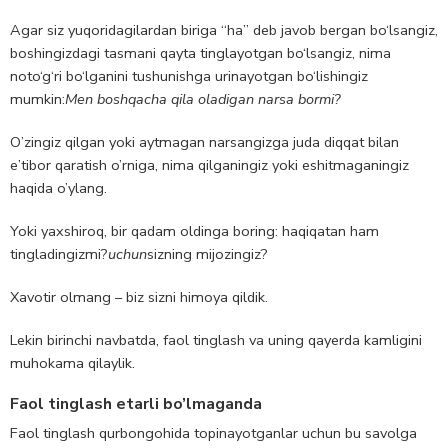
Agar siz yuqoridagilardan biriga “ha” deb javob bergan bo‘lsangiz,
boshingizdagi tasmani qayta tinglayotgan bo‘lsangiz, nima
noto‘g‘ri bo‘lganini tushunishga urinayotgan bo‘lishingiz
mumkin:
Men boshqacha qila oladigan narsa bormi?
O’zingiz qilgan yoki aytmagan narsangizga juda diqqat bilan
e’tibor qaratish o’rniga, nima qilganingiz yoki eshitmaganingiz
haqida o’ylang.
Yoki yaxshiroq, bir qadam oldinga boring: haqiqatan ham
tingladingizmi?
uchun
sizning mijozingiz?
Xavotir olmang – biz sizni himoya qildik.
Lekin birinchi navbatda, faol tinglash va uning qayerda kamligini
muhokama qilaylik.
Faol tinglash etarli bo’lmaganda
Faol tinglash qurbongohida topinayotganlar uchun bu savolga