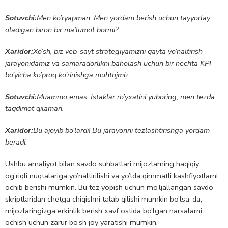
Sotuvchi:
Men ko’ryapman. Men yordam berish uchun tayyorlay
oladigan biron bir ma’lumot bormi?
Xaridor:
Xo’sh, biz veb-sayt strategiyamizni qayta yo’naltirish
jarayonidamiz va samaradorlikni baholash uchun bir nechta KPI
bo’yicha ko’proq ko’rinishga muhtojmiz.
Sotuvchi:
Muammo emas. Istaklar ro’yxatini yuboring, men tezda
taqdimot qilaman.
Xaridor:
Bu ajoyib bo’lardi! Bu jarayonni tezlashtirishga yordam
beradi.
Ushbu amaliyot bilan savdo suhbatlari mijozlarning haqiqiy
og’riqli nuqtalariga yo’naltirilishi va yo’lda qimmatli kashfiyotlarni
ochib berishi mumkin. Bu tez yopish uchun mo’ljallangan savdo
skriptlaridan chetga chiqishni talab qilishi mumkin bo’lsa-da,
mijozlaringizga erkinlik berish xavf ostida bo’lgan narsalarni
ochish uchun zarur bo’sh joy yaratishi mumkin.