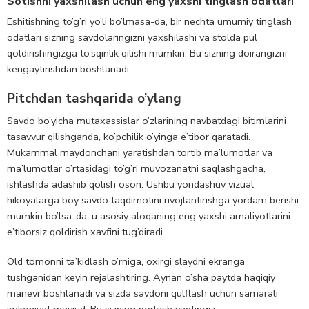
Sotishni yaxshilash uchun eng yaxshi tinglash odatlari
Eshitishning to’g’ri yo’li bo’lmasa-da, bir nechta umumiy tinglash
odatlari sizning savdolaringizni yaxshilashi va stolda pul
qoldirishingizga to’sqinlik qilishi mumkin. Bu sizning doirangizni
kengaytirishdan boshlanadi.
Pitchdan tashqarida o’ylang
Savdo bo’yicha mutaxassislar o’zlarining navbatdagi bitimlarini
tasavvur qilishganda, ko’pchilik o’yinga e’tibor qaratadi.
Mukammal maydonchani yaratishdan tortib ma’lumotlar va
ma’lumotlar o’rtasidagi to’g’ri muvozanatni saqlashgacha,
ishlashda adashib qolish oson. Ushbu yondashuv vizual
hikoyalarga boy savdo taqdimotini rivojlantirishga yordam berishi
mumkin bo’lsa-da, u asosiy aloqaning eng yaxshi amaliyotlarini
e’tiborsiz qoldirish xavfini tug’diradi.
Old tomonni ta’kidlash o’rniga, oxirgi slaydni ekranga
tushganidan keyin rejalashtiring. Aynan o’sha paytda haqiqiy
manevr boshlanadi va sizda savdoni qulflash uchun samarali
imkoniyat mavjud. Bu sizning porlash vaqtingiz.