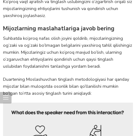
Ko’proq vaqt ajratish va tinglash uslubingizni o’zgartirish orqali siz
mijozlaringizning ehtiyojlarini tushunish va qondirish uchun
yaxshiroq joylashasiz.
Mijozlarning maslahatlariga javob bering
Suhbatda ko’proq nafas olish joyini qoldirib, mijozlaringizning
og’zaki va og’zaki bo’lmagan belgilarini yaxshiroq tahlil qilishingiz
mumkin. Mijozlaringiz uchun ko’proq mavjud bo’lish, ularning
o’zgaruvchan ehtiyojlarini qondirish uchun qaysi tinglash
uslubidan foydalanishni tanlashga yordam beradi.
Duartening Moslashuvchan tinglash metodologiyasi har qanday
mijozlar bilan muloqotda osonlik bilan qo’llanilishi mumkin
bo’lgan to’rtta asosiy tinglash turini aniqlaydi: