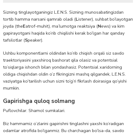
Sizning tinglayotganingiz L.E.N.S. Sizning munosabatingizdan
tortib hamma narsani qamrab oladi (
L
istener), suhbat bo’layotgan
joyda (the
E
atrof-muhit), ma’lumotga reaktsiya (
N
ews) va kim
gapirayotgani haqida ko’rib chiqilishi kerak bo’lgan har qanday
tafsilotlar (
S
peaker).
Ushbu komponentlarni oldindan ko’rib chiqish orqali siz savdo
traektoriyasini yaxshiroq bashorat qila olasiz va potentsial
to’siqlarga ishonch bilan yondashasiz. Potentsial xaridorning
oldiga chiqishdan oldin o’z fikringizni mashq qilgandek, L.E.N.S.
vaziyatga ko’tarilish uchun sizni to’g’ri fikrlash doirasiga qo’yishi
mumkin.
Gapirishga quloq solmang
Puflovchilar. Shamol sumkalari.
Biz hammamiz o’zlarini gapirishni tinglashni yaxshi ko’radigan
odamlar atrofida bo’lganmiz. Bu charchagan bo’lsa-da, savdo