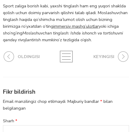
Sport zaliga borish kabi, yaxshi tinglash ham eng yuqori shaklda
qolish uchun doimiy parvarish qilishni talab qiladi. Moslashuvchan
tinglash haqida qo’shimcha ma’lumot olish uchun bizning
birimizga ro’yxatdan o’ting
immersiv mashg’ulotlar
yoki ichiga
sho’ng’ing
Moslashuvchan tinglash: Ishda ishonch va tortishuvni
qanday rivojlantirish mumkin
o’z tezligida o’qish.
OLDINGISI
KEYINGISI
Fikr bildirish
Email manzilingiz chop etilmaydi.
Majburiy bandlar
*
bilan
belgilangan
Sharh
*