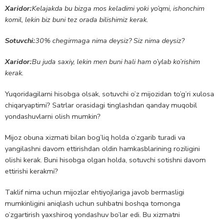
Xaridor:
Kelajakda bu bizga mos keladimi yoki yo’qmi, ishonchim
komil, lekin biz buni tez orada bilishimiz kerak.
Sotuvchi:
30% chegirmaga nima deysiz? Siz nima deysiz?
Xaridor:
Bu juda saxiy, lekin men buni hali ham o’ylab ko’rishim
kerak.
Yuqoridagilarni hisobga olsak, sotuvchi o’z mijozidan to’g’ri xulosa
chiqaryaptimi? Satrlar orasidagi tinglashdan qanday muqobil
yondashuvlarni olish mumkin?
Mijoz obuna xizmati bilan bog’liq holda o’zgarib turadi va
yangilashni davom ettirishdan oldin hamkasblarining roziligini
olishi kerak. Buni hisobga olgan holda, sotuvchi sotishni davom
ettirishi kerakmi?
Taklif nima uchun mijozlar ehtiyojlariga javob bermasligi
mumkinligini aniqlash uchun suhbatni boshqa tomonga
o’zgartirish yaxshiroq yondashuv bo’lar edi. Bu xizmatni