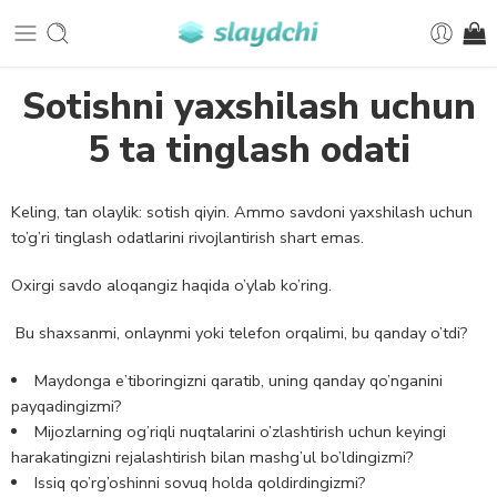
Sotishni yaxshilash uchun
5 ta tinglash odati
Keling, tan olaylik: sotish qiyin. Ammo savdoni yaxshilash uchun
to’g’ri tinglash odatlarini rivojlantirish shart emas.
Oxirgi savdo aloqangiz haqida o’ylab ko’ring.
Bu shaxsanmi, onlaynmi yoki telefon orqalimi, bu qanday o’tdi?
Maydonga e’tiboringizni qaratib, uning qanday qo’nganini
payqadingizmi?
Mijozlarning og’riqli nuqtalarini o’zlashtirish uchun keyingi
harakatingizni rejalashtirish bilan mashg’ul bo’ldingizmi?
Issiq qo’rg’oshinni sovuq holda qoldirdingizmi?