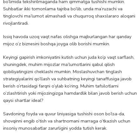
bo’limida tekshirilmaganda ham qimmatga tushishi mumkin.
Suhbatlar ikki tomonlama tajriba bo’lib, unda ma’ruzachi va
tinglovchi ma’lumot almashadi va chuqurroq shaxslararo aloqani
rivojlantiradi.
Issiq havoda uzoq vaqt nafas olishga majburlangan har qanday
mijoz o’z biznesini boshqa joyga olib borishi mumkin.
Keyingi gapirish imkoniyatini kutish uchun juda ko’p vaqt sarflash,
shuningdek, muhim mijozlar ma’lumotlarini qabul qilish
qobiliyatingizni cheklashi mumkin. Moslashuvchan tinglash
strategiyalarini qo’llash va suhbatning keyingi tanaffusiga javob
berish o’rtasidagi farqni o’ylab ko’ring. Muhim tafsilotlarni
o’zlashtirish yoki mijozingizga hamdardlik bilan javob berish uchun
qaysi shartlar ideal?
Savdoning foyda va quvur liniyasiga tushishi oson bo’lsa-da,
shovqinni engib o’tish va shartnomani marraga o’tkazish uchun
insoniy munosabatlar zarurligini yodda tutish kerak.