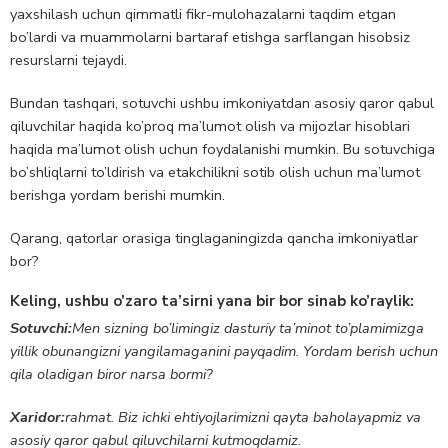
yaxshilash uchun qimmatli fikr-mulohazalarni taqdim etgan
bo’lardi va muammolarni bartaraf etishga sarflangan hisobsiz
resurslarni tejaydi.
Bundan tashqari, sotuvchi ushbu imkoniyatdan asosiy qaror qabul
qiluvchilar haqida ko’proq ma’lumot olish va mijozlar hisoblari
haqida ma’lumot olish uchun foydalanishi mumkin. Bu sotuvchiga
bo’shliqlarni to’ldirish va etakchilikni sotib olish uchun ma’lumot
berishga yordam berishi mumkin.
Qarang, qatorlar orasiga tinglaganingizda qancha imkoniyatlar
bor?
Keling, ushbu o’zaro ta’sirni yana bir bor sinab ko’raylik:
Sotuvchi:
Men sizning bo’limingiz dasturiy ta’minot to’plamimizga
yillik obunangizni yangilamaganini payqadim. Yordam berish uchun
qila oladigan biror narsa bormi?
Xaridor:
rahmat. Biz ichki ehtiyojlarimizni qayta baholayapmiz va
asosiy qaror qabul qiluvchilarni kutmoqdamiz.