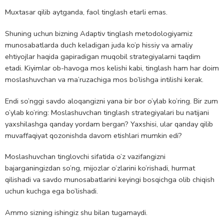
Muxtasar qilib aytganda, faol tinglash etarli emas.
Shuning uchun bizning Adaptiv tinglash metodologiyamiz
munosabatlarda duch keladigan juda ko’p hissiy va amaliy
ehtiyojlar haqida gapiradigan muqobil strategiyalarni taqdim
etadi. Kiyimlar ob-havoga mos kelishi kabi, tinglash ham har doim
moslashuvchan va ma’ruzachiga mos bo’lishga intilishi kerak.
Endi so’nggi savdo aloqangizni yana bir bor o’ylab ko’ring. Bir zum
o’ylab ko’ring: Moslashuvchan tinglash strategiyalari bu natijani
yaxshilashga qanday yordam bergan? Yaxshisi, ular qanday qilib
muvaffaqiyat qozonishda davom etishlari mumkin edi?
Moslashuvchan tinglovchi sifatida o’z vazifangizni
bajarganingizdan so’ng, mijozlar o’zlarini ko’rishadi, hurmat
qilishadi va savdo munosabatlarini keyingi bosqichga olib chiqish
uchun kuchga ega bo’lishadi.
Ammo sizning ishingiz shu bilan tugamaydi.