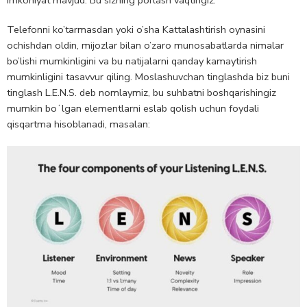
Telefonni ko’tarmasdan yoki o’sha Kattalashtirish oynasini
ochishdan oldin, mijozlar bilan o’zaro munosabatlarda nimalar
bo’lishi mumkinligini va bu natijalarni qanday kamaytirish
mumkinligini tasavvur qiling. Moslashuvchan tinglashda biz buni
tinglash L.E.N.S. deb nomlaymiz, bu suhbatni boshqarishingiz
mumkin boʻlgan elementlarni eslab qolish uchun foydali
qisqartma hisoblanadi, masalan: