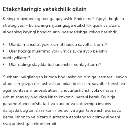
Etakchilaringiz yetakchilik qilsin
Keling, maydonning oxiriga qaytaylik. Endi nima? Ajoyib tinglash
strategiyasi – bu sizning mijozingizga etakchilik qilish va o’zaro
aloqaning keyingi bosqichlarini boshqarishga imkon berishdir.
Ularda mahsulot yoki xizmat haqida savollar bormi?
Ular hozirgi muammo yoki umidsizlikni aytib berishni
xohlaydilarmi?
Ular oldingi slaydda tushuntirishni xohlaydilarmi?
Suhbatni belgilangan kursga bog’lashning o’rniga, samarali savdo
aloqasi mijozga o’z tashvishlari bilan bo’lishish, savollar berish va
agar xohlasa, munosabatlarni chuqurlashtirish yoki o’rnatish
uchun shaxsiy hududga kirish imkonini berishi kerak. Bu birja
parametrlarini bo’shatadi va xaridor va sotuvchiga insoniy
darajada bog’lanish imkonini beradi va agar tebranish aks sado
bersa, ishonch va o’zaro hurmatga asoslangan doimiy aloqani
rivojlantirishga imkon beradi.