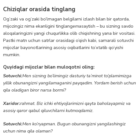
Chiziqlar orasida tinglang
Og’zaki va og’zaki bo’lmagan belgilarni izlash bilan bir qatorda,
mijozingiz nima ekanligini tinglang
emas
aytish – bu sizning savdo
aloqalaringizni yangi chuqurlikka olib chiqishning yana bir vositasi.
Pastki matn uchun satrlar orasidagi o’qish kabi, samarali sotuvchi
mijozlar bayonotlarining asosiy oqibatlarini to’xtatib qo’yishi
mumkin.
Quyidagi mijozlar bilan muloqotni oling:
Sotuvchi:
Men sizning bo’limingiz dasturiy ta’minot to’plamimizga
yillik obunangizni yangilamaganini payqadim. Yordam berish uchun
qila oladigan biror narsa bormi?
Xaridor:
rahmat. Biz ichki ehtiyojlarimizni qayta baholayapmiz va
asosiy qaror qabul qiluvchilarni kutmoqdamiz.
Sotuvchi:
Men ko’ryapman. Bugun obunangizni yangilashingiz
uchun nima qila olaman?