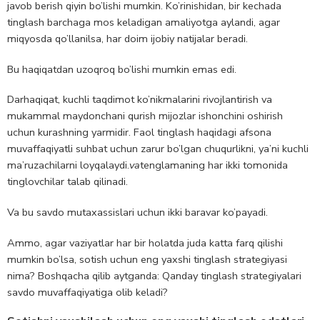
javob berish qiyin bo’lishi mumkin. Ko’rinishidan, bir kechada
tinglash barchaga mos keladigan amaliyotga aylandi, agar
miqyosda qo’llanilsa, har doim ijobiy natijalar beradi.
Bu haqiqatdan uzoqroq bo’lishi mumkin emas edi.
Darhaqiqat, kuchli taqdimot ko’nikmalarini rivojlantirish va
mukammal maydonchani qurish mijozlar ishonchini oshirish
uchun kurashning yarmidir. Faol tinglash haqidagi afsona
muvaffaqiyatli suhbat uchun zarur bo’lgan chuqurlikni, ya’ni kuchli
ma’ruzachilarni loyqalaydi.
va
tenglamaning har ikki tomonida
tinglovchilar talab qilinadi.
Va bu savdo mutaxassislari uchun ikki baravar ko’payadi.
Ammo, agar vaziyatlar har bir holatda juda katta farq qilishi
mumkin bo’lsa, sotish uchun eng yaxshi tinglash strategiyasi
nima? Boshqacha qilib aytganda: Qanday tinglash strategiyalari
savdo muvaffaqiyatiga olib keladi?