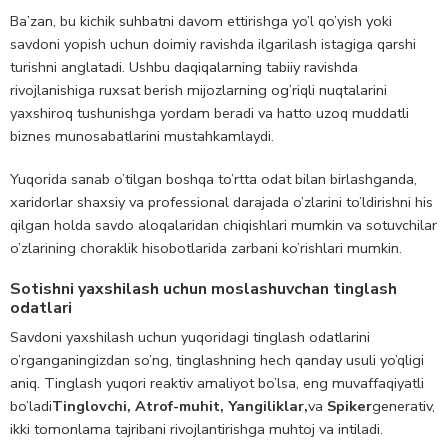
Ba’zan, bu kichik suhbatni davom ettirishga yo’l qo’yish yoki
savdoni yopish uchun doimiy ravishda ilgarilash istagiga qarshi
turishni anglatadi. Ushbu daqiqalarning tabiiy ravishda
rivojlanishiga ruxsat berish mijozlarning og’riqli nuqtalarini
yaxshiroq tushunishga yordam beradi va hatto uzoq muddatli
biznes munosabatlarini mustahkamlaydi.
Yuqorida sanab o’tilgan boshqa to’rtta odat bilan birlashganda,
xaridorlar shaxsiy va professional darajada o’zlarini to’ldirishni his
qilgan holda savdo aloqalaridan chiqishlari mumkin va sotuvchilar
o’zlarining choraklik hisobotlarida zarbani ko’rishlari mumkin.
Sotishni yaxshilash uchun moslashuvchan tinglash
odatlari
Savdoni yaxshilash uchun yuqoridagi tinglash odatlarini
o’rganganingizdan so’ng, tinglashning hech qanday usuli yo’qligi
aniq. Tinglash yuqori reaktiv amaliyot bo’lsa, eng muvaffaqiyatli
bo’ladi
Tinglovchi, Atrof-muhit, Yangiliklar,
va
Spiker
generativ,
ikki tomonlama tajribani rivojlantirishga muhtoj va intiladi.