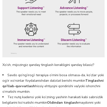
Xo’sh, mijozingiz qanday tinglash kerakligini qanday bilasiz?
Savdo qo’ng’irog’i terapiya o’rnini bosa olmasa-da, ko’zlar yoki
og’ir xo’rsinlar foydalanishdan dalolat berishi mumkin
Tinglashni
qo’llab-quvvatlash
hissiy ehtiyojni qondirishi va/yoki ishonchni
o’rnatishi mumkin.
Tez nutq kadensi yoki ko’zning yashirin harakati kabi sabrsizlik
belgilarini ko’rsatishi mumkin
Oldindan tinglash
maydonni yoki