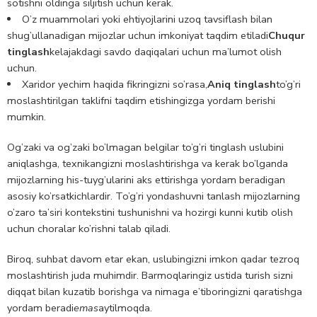
sotishni oldinga siljitish uchun kerak.
O’z muammolari yoki ehtiyojlarini uzoq tavsiflash bilan
shug’ullanadigan mijozlar uchun imkoniyat taqdim etiladi
Chuqur
tinglash
kelajakdagi savdo daqiqalari uchun ma’lumot olish
uchun.
Xaridor yechim haqida fikringizni so’rasa,
Aniq tinglash
to’g’ri
moslashtirilgan taklifni taqdim etishingizga yordam berishi
mumkin.
Og’zaki va og’zaki bo’lmagan belgilar to’g’ri tinglash uslubini
aniqlashga, texnikangizni moslashtirishga va kerak bo’lganda
mijozlarning his-tuyg’ularini aks ettirishga yordam beradigan
asosiy ko’rsatkichlardir. To’g’ri yondashuvni tanlash mijozlarning
o’zaro ta’siri kontekstini tushunishni va hozirgi kunni kutib olish
uchun choralar ko’rishni talab qiladi.
Biroq, suhbat davom etar ekan, uslubingizni imkon qadar tezroq
moslashtirish juda muhimdir. Barmoqlaringiz ustida turish sizni
diqqat bilan kuzatib borishga va nimaga e’tiboringizni qaratishga
yordam beradi
emas
aytilmoqda.