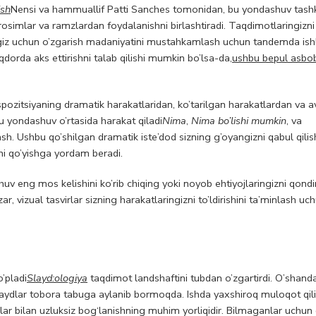
ish
Nensi va hammuallif Patti Sanches tomonidan, bu yondashuv tashki
rosimlar va ramzlardan foydalanishni birlashtiradi. Taqdimotlaringizni
ngiz uchun o’zgarish madaniyatini mustahkamlash uchun tandemda ish
orda aks ettirishni talab qilishi mumkin bo’lsa-da,
ushbu bepul asbob
pozitsiyaning dramatik harakatlaridan, ko’tarilgan harakatlardan va av
u yondashuv o’rtasida harakat qiladi
Nima
,
Nima bo’lishi mumkin
, va
sh. Ushbu qo’shilgan dramatik iste’dod sizning g’oyangizni qabul qilish
rni qo’yishga yordam beradi.
uv eng mos kelishini ko’rib chiqing yoki noyob ehtiyojlaringizni qondi
ar, vizual tasvirlar sizning harakatlaringizni to’ldirishini ta’minlash uc
o’pladi
Slayd:ologiya
taqdimot landshaftini tubdan o’zgartirdi. O’shanda
slaydlar tobora tabuga aylanib bormoqda. Ishda yaxshiroq muloqot qil
nlar bilan uzluksiz bog‘lanishning muhim yorliqidir. Bilmaganlar uchun