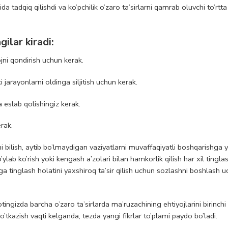
tadqiq qilishdi va ko’pchilik o’zaro ta’sirlarni qamrab oluvchi to’rtta
ilar kiradi:
ojni qondirish uchun kerak.
 jarayonlarni oldinga siljitish uchun kerak.
eslab qolishingiz kerak.
rak.
shni bilish, aytib bo’lmaydigan vaziyatlarni muvaffaqiyatli boshqarishga
’ylab ko’rish yoki kengash a’zolari bilan hamkorlik qilish har xil tinglas
ga tinglash holatini yaxshiroq ta’sir qilish uchun sozlashni boshlash u
ingizda barcha o’zaro ta’sirlarda ma’ruzachining ehtiyojlarini birinchi
 o’tkazish vaqti kelganda, tezda yangi fikrlar to’plami paydo bo’ladi.