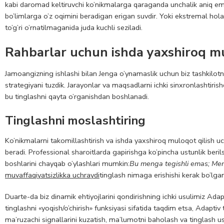
kabi daromad keltiruvchi ko’nikmalarga qaraganda unchalik aniq ema
bo’limlarga o’z oqimini beradigan erigan suvdir. Yoki ekstremal hola
to’g’ri o’rnatilmaganida juda kuchli seziladi.
Rahbarlar uchun ishda yaxshiroq mul
Jamoangizning ishlashi bilan Jenga o’ynamaslik uchun biz tashkilotn
strategiyani tuzdik. Jarayonlar va maqsadlarni ichki sinxronlashtiris
bu tinglashni qayta o’rganishdan boshlanadi.
Tinglashni moslashtiring
Ko’nikmalarni takomillashtirish va ishda yaxshiroq muloqot qilish
beradi. Professional sharoitlarda gapirishga ko’pincha ustunlik beri
boshlarini chayqab o’ylashlari mumkin:
Bu menga tegishli emas; Men 
muvaffaqiyatsizlikka uchraydi
tinglash nimaga erishishi kerak bo’lgan
Duarte-da biz dinamik ehtiyojlarini qondirishning ichki usulimiz Adapt
tinglashni «yoqish/o’chirish» funksiyasi sifatida taqdim etsa, Adapt
ma’ruzachi signallarini kuzatish, ma’lumotni baholash va tinglash us