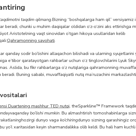
ntiring
 taqdimotni taqdim qilmang.
Bizning “boshqalarga ham qil” versiyamiz 
 beradi, chunki u muhim daqiqalar oldidan o‘z-o‘zini aks ettirishga ma
t Aristotelning vaqt sinovidan o’tgan hikoya usullaridan kelib
ali:
Qahramonning sayohati
.
r qanday sodir bo’lishini allaqachon bilishadi va ularning syujetlarini
higa e’tibor qaratayotgan rahbarlar uchun o‘z tinglovchilarini Lyuk Sk
mas. Aslida, bu fikr rahbarlarga o’z nutqlariga qahramonning muvaffa
beradi. Buning sababi, muvaffaqiyatli nutq ma’ruzachini markazlash
vositalari
ensi Duartening mashhur TED nutqi
, the
Sparkline™ Framework taqdi
unday
va
qanday bo’lishi mumkin
. Bu almashtirish tomoshabinlarga siz
rakatlaning
hozirgi dunyo va
ga ko’chiring
dunyo sizning qarashingiz or
 bu yo’l xaritasidan keyin sharmandalikka olib keldi. Bu hali ham kuchli