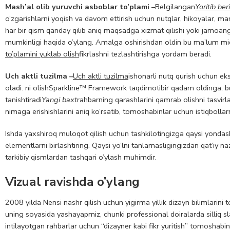
Mash’al olib yuruvchi asboblar to’plami –
Belgilangan
Yoritib ber
o’zgarishlarni yoqish va davom ettirish uchun nutqlar, hikoyalar, ma
har bir qism qanday qilib aniq maqsadga xizmat qilishi yoki jamoa
mumkinligi haqida o’ylang. Amalga oshirishdan oldin bu ma’lum miqd
to’plamini yuklab olish
fikrlashni tezlashtirishga yordam beradi.
Uch aktli tuzilma –
Uch aktli tuzilma
ishonarli nutq qurish uchun eks
oladi. ni olish
Sparkline™ Framework taqdimoti
bir qadam oldinga, b
tanishtiradi
Yangi baxt
rahbarning qarashlarini qamrab olishni tasvirla
nimaga erishishlarini aniq ko’rsatib, tomoshabinlar uchun istiqbolla
Ishda yaxshiroq muloqot qilish uchun tashkilotingizga qaysi yondash
elementlarni birlashtiring. Qaysi yo’lni tanlamasligingizdan qat’iy naz
tarkibiy qismlardan tashqari o’ylash muhimdir.
Vizual ravishda o’ylang
2008 yilda Nensi nashr qilish uchun yigirma yillik dizayn bilimlarini t
uning soyasida yashayapmiz, chunki professional doiralarda silliq 
intilayotgan rahbarlar uchun “dizayner kabi fikr yuritish” tomoshabi