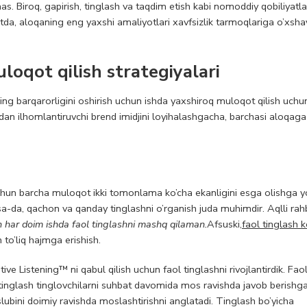
s. Biroq, gapirish, tinglash va taqdim etish kabi nomoddiy qobiliyatl
tda, aloqaning eng yaxshi amaliyotlari xavfsizlik tarmoqlariga o’xshay
oqot qilish strategiyalari
ing barqarorligini oshirish uchun ishda yaxshiroq muloqot qilish uchu
hdan ilhomlantiruvchi brend imidjini loyihalashgacha, barchasi aloqaga
 uchun barcha muloqot ikki tomonlama ko’cha ekanligini esga olishga
lsa-da, qachon va qanday tinglashni o’rganish juda muhimdir. Aqlli rah
har doim ishda faol tinglashni mashq qilaman.
Afsuski,
faol tinglash 
 to’liq hajmga erishish.
ive Listening™ ni qabul qilish uchun faol tinglashni rivojlantirdik. Fao
iv tinglash tinglovchilarni suhbat davomida mos ravishda javob berishg
lubini doimiy ravishda moslashtirishni anglatadi. Tinglash bo’yicha