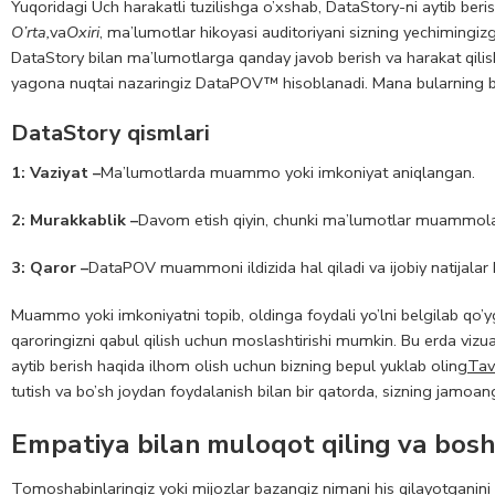
Yuqoridagi Uch harakatli tuzilishga o’xshab, DataStory-ni aytib beri
O’rta,
va
Oxiri
, ma’lumotlar hikoyasi auditoriyani sizning yechimingizg
DataStory bilan ma’lumotlarga qanday javob berish va harakat qilish 
yagona nuqtai nazaringiz DataPOV™ hisoblanadi. Mana bularning b
DataStory qismlari
1: Vaziyat –
Ma’lumotlarda muammo yoki imkoniyat aniqlangan.
2: Murakkablik –
Davom etish qiyin, chunki ma’lumotlar muammolar 
3: Qaror –
DataPOV muammoni ildizida hal qiladi va ijobiy natijalar 
Muammo yoki imkoniyatni topib, oldinga foydali yo’lni belgilab qo
qaroringizni qabul qilish uchun moslashtirishi mumkin. Bu erda vizu
aytib berish haqida ilhom olish uchun bizning bepul yuklab oling
Tav
tutish va bo’sh joydan foydalanish bilan bir qatorda, sizning jamoan
Empatiya bilan muloqot qiling va bos
Tomoshabinlaringiz yoki mijozlar bazangiz nimani his qilayotganini t