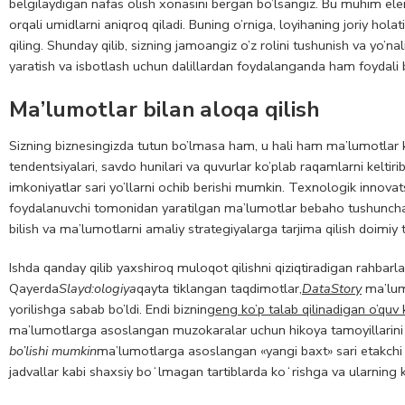
belgilaydigan nafas olish xonasini bergan bo’lsangiz. Bu muhim ele
orqali umidlarni aniqroq qiladi. Buning o’rniga, loyihaning joriy holat
qiling. Shunday qilib, sizning jamoangiz o’z rolini tushunish va yo’na
yaratish va isbotlash uchun dalillardan foydalanganda ham foydali 
Ma’lumotlar bilan aloqa qilish
Sizning biznesingizda tutun bo’lmasa ham, u hali ham ma’lumotlar ko’
tendentsiyalari, savdo hunilari va quvurlar ko’plab raqamlarni keltir
imkoniyatlar sari yo’llarni ochib berishi mumkin. Texnologik innovat
foydalanuvchi tomonidan yaratilgan ma’lumotlar bebaho tushunchala
bilish va ma’lumotlarni amaliy strategiyalarga tarjima qilish doimiy ta
Ishda qanday qilib yaxshiroq muloqot qilishni qiziqtiradigan rahbarlar
Qayerda
Slayd:ologiya
qayta tiklangan taqdimotlar,
DataStory
ma’lumo
yorilishga sabab bo’ldi. Endi bizning
eng ko’p talab qilinadigan o’quv 
ma’lumotlarga asoslangan muzokaralar uchun hikoya tamoyillarini q
bo’lishi mumkin
ma’lumotlarga asoslangan «yangi baxt» sari etakchi j
jadvallar kabi shaxsiy boʻlmagan tartiblarda koʻrishga va ularning 