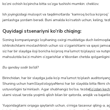
ko’zni ochish ko’pincha bitta so’zga tushishi mumkin: cheklov.
Ish joyingizdagi muloqot va taqdimotlarda “kamroq bo‘lsa ko‘proq” m
jamlashga yordam beradi. Buni amalda ko’rsatish uchun, keling, tezko
Quyidagi stsenariyni ko’rib chiqing:
Sizning kompaniyangiz loyihaning oxirgi muddatiga duch kelmoqda va 
ishtirokchilarni moslashtirish uchun siz o’zgarishlarni va qaysi jamo
siz har bir slaydga iloji boricha ko’proq ma’lumot to’playsiz va nu
mahsulotda ba’zi muhim o’zgarishlar e’tibordan chetda qolganligini 
Bu qanday sodir bo’ldi?
Birinchidan, har bir slaydga juda ko’p ma’lumot to’plash auditoriyangi
Shuning uchun ham
Slayd:ologiya
Nensi har bir slaydda bitta fikrni c
ustuvorligini ta’minlash. Agar shubhangiz bo’lsa, tezda
Ko’zdan kechi
ularni vizual tarzda yoqimli qilish bilan bir qatorda, aniqlik va baja
Yuqoridagilarni orqaga qaytarish uchun, o’rniga tasavvur qiling-a, ag