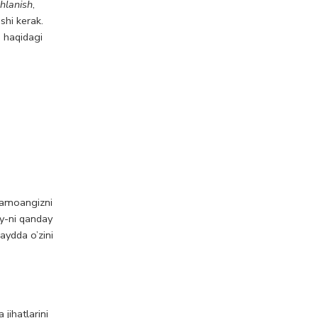
hlanish
,
shi kerak.
i haqidagi
 jamoangizni
ry-ni qanday
aydda o’zini
jihatlarini