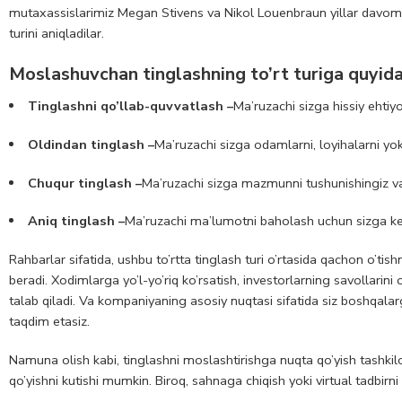
mutaxassislarimiz Megan Stivens va Nikol Louenbraun yillar davomida 
turini aniqladilar.
Moslashuvchan tinglashning to’rt turiga quyidag
Tinglashni qo’llab-quvvatlash –
Ma’ruzachi sizga hissiy ehtiy
Oldindan tinglash –
Ma’ruzachi sizga odamlarni, loyihalarni yoki
Chuqur tinglash –
Ma’ruzachi sizga mazmunni tushunishingiz va 
Aniq tinglash –
Ma’ruzachi ma’lumotni baholash uchun sizga ke
Rahbarlar sifatida, ushbu to’rtta tinglash turi o’rtasida qachon o’ti
beradi. Xodimlarga yo’l-yo’riq ko’rsatish, investorlarning savollarini o
talab qiladi. Va kompaniyaning asosiy nuqtasi sifatida siz boshqalar
taqdim etasiz.
Namuna olish kabi, tinglashni moslashtirishga nuqta qo’yish tashkilot
qo’yishni kutishi mumkin. Biroq, sahnaga chiqish yoki virtual tadbirni