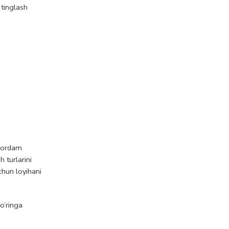
 tinglash
 yordam
h turlarini
chun loyihani
 o’ringa