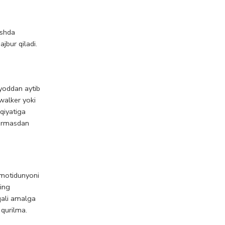
ishda
jbur qiladi.
 yoddan aytib
ywalker yoki
qiyatiga
tirmasdan
moti
dunyoni
ning
qali amalga
 qurilma.