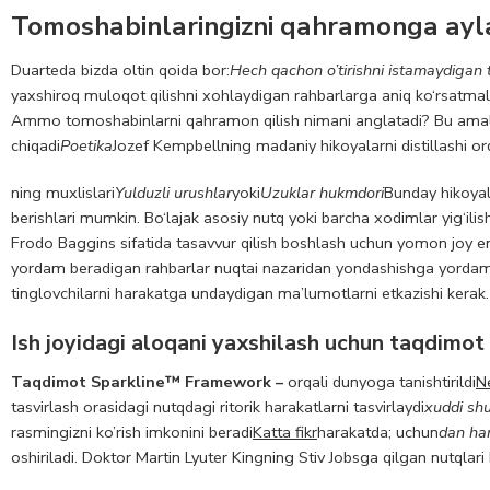
Tomoshabinlaringizni qahramonga ayla
Duarteda bizda oltin qoida bor:
Hech qachon o’tirishni istamaydigan
yaxshiroq muloqot qilishni xohlaydigan rahbarlarga aniq ko‘rsatmalar
Ammo tomoshabinlarni qahramon qilish nimani anglatadi? Bu amaliyo
chiqadi
Poetika
Jozef Kempbellning madaniy hikoyalarni distillashi orq
ning muxlislari
Yulduzli urushlar
yoki
Uzuklar hukmdori
Bunday hikoyala
berishlari mumkin. Bo‘lajak asosiy nutq yoki barcha xodimlar yig‘ilis
Frodo Baggins sifatida tasavvur qilish boshlash uchun yomon joy e
yordam beradigan rahbarlar nuqtai nazaridan yondashishga yordam 
tinglovchilarni harakatga undaydigan ma’lumotlarni etkazishi kerak.
Ish joyidagi aloqani yaxshilash uchun taqdimot 
Taqdimot Sparkline™ Framework
–
orqali dunyoga tanishtirildi
N
tasvirlash orasidagi nutqdagi ritorik harakatlarni tasvirlaydi
xuddi sh
rasmingizni ko’rish imkonini beradi
Katta fikr
harakatda; uchun
dan ha
oshiriladi. Doktor Martin Lyuter Kingning Stiv Jobsga qilgan nutqlari