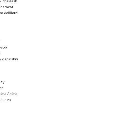
ni cheklash
a harakat
a dalillarni
r
noyob
n
 gapirishni
day
gan
nima / nima
alar va