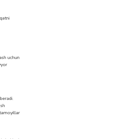
qatni
ejash uchun
yyor
beradi.
ish
tamoyillar