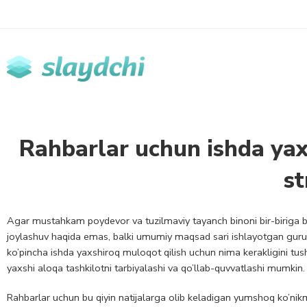
Rahbarlar uchun ishda yax
st
Agar mustahkam poydevor va tuzilmaviy tayanch binoni bir-biriga bog
joylashuv haqida emas, balki umumiy maqsad sari ishlayotgan guruhni 
ko’pincha ishda yaxshiroq muloqot qilish uchun nima kerakligini t
yaxshi aloqa tashkilotni tarbiyalashi va qo’llab-quvvatlashi mumkin.
Rahbarlar uchun bu qiyin natijalarga olib keladigan yumshoq ko’nikm