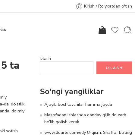
Kirish / Ro'yxatdan o'tish
rish
Izlash
5 ta
IZLASH
So'ngi yangiliklar
oniy
-da, do’stlik
Ajoyib boshlovchilar hamma joyda
ganda, doimiy
Masofadan ishlashda qanday qilib dolzarb
bo’lib qolish kerak
oki sotish
www.duarte.com/edy 8-qism: Shaffof bo’ling