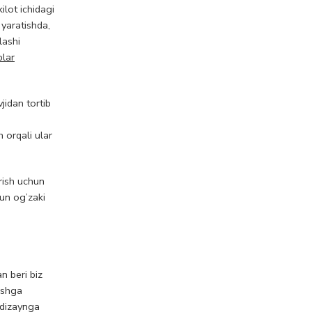
lot ichidagi
 yaratishda,
lashi
lar
jidan tortib
 orqali ular
rish uchun
hun og’zaki
n beri biz
ishga
 dizaynga