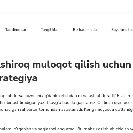
Taqdimotlar
Yangiliklar
Biz haqimizda
Buyurtma be
shiroq muloqot qilish uchun 
rategiya
’lab tursa, biznesni ag’darib ketishdan nima ushlab turadi? Biz jism
birlashtiradigan yaxlit tuyg’u haqida gapiramiz. O’stirish qiyin bo’lsa
ushunadigan rahbarlar tomonidan asoslanadi. Keng miqyosda qo’llanil
alarni o’rganish va saqlashni anglatadi. Bu mahsulot ishlab chiqish y