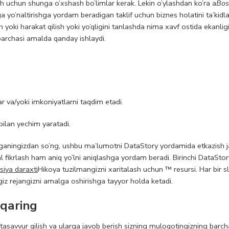
sh uchun shunga o’xshash bo’limlar kerak. Lekin o’ylashdan ko’ra a
Bos
a yo’naltirishga yordam beradigan taklif uchun biznes holatini ta’kidla
yoki harakat qilish yoki yo’qligini tanlashda nima xavf ostida ekanlig
archasi amalda qanday ishlaydi.
va/yoki imkoniyatlarni taqdim etadi.
bilan yechim yaratadi.
’yganingizdan so’ng, ushbu ma’lumotni DataStory yordamida etkazish
al fikrlash ham aniq yo’lni aniqlashga yordam beradi. Birinchi DataSto
siya daraxti
Hikoya tuzilmangizni xaritalash uchun ™ resursi. Har bir sl
giz rejangizni amalga oshirishga tayyor holda ketadi.
hqaring
asavvur qilish va ularga javob berish sizning muloqotingizning barcha 