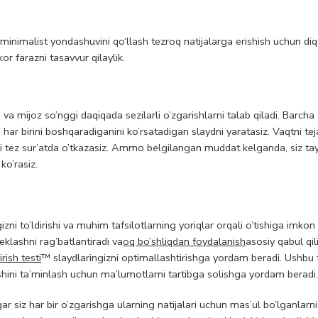
inimalist yondashuvini qo‘llash tezroq natijalarga erishish uchun diq
r farazni tasavvur qilaylik.
mijoz so’nggi daqiqada sezilarli o’zgarishlarni talab qiladi. Barcha
a har birini boshqaradiganini ko’rsatadigan slaydni yaratasiz. Vaqtni t
tqni tez sur’atda o’tkazasiz. Ammo belgilangan muddat kelganda, siz ta
ko’rasiz.
zni to’ldirishi va muhim tafsilotlarning yoriqlar orqali o’tishiga imkon 
heklashni rag’batlantiradi va
oq bo’shliqdan foydalanish
asosiy qabul qil
rish testi
™ slaydlaringizni optimallashtirishga yordam beradi. Ushbu 
rilishini ta’minlash uchun ma’lumotlarni tartibga solishga yordam beradi.
ar siz har bir o’zgarishga ularning natijalari uchun mas’ul bo’lganlarni