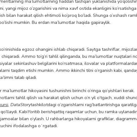
mentlarning ma’lumotlarning haddan tashqari yuklanishida yo’qolishi
ini, yangi mijoz o’zgarishini va nima xavf ostida ekanligini ko’rsatishg
lish bilan harakat qilish ehtimoli ko’proq bo’ladi. Shunga o’xshash ramk
bo’lishi mumkin. Bu erdan ma’lumotlar haqida gapiraylik.
rinishida egzoz ohangini ishlab chiqaradi. Saytga tashriflar, mijozla
ib chiqaradi. Ammo to’g’ri tahlil qilinganda, bu ma’lumotlar nuqtalari 
siyalar sekinlashuv belgilarini ko’rsatmasa, ilovalar va platformalarda
rni taqdim etishi mumkin. Ammo ikkinchi tilni o’rganish kabi, qanday
’limni talab qiladi.
 ma’lumotlar hikoyasini tushunishni birinchi o’ringa qo’yishlari kerak.
tlarni tahlil qilish va harakat qilish uchun o’n yil o’tgach, xuddi shun
kursi
,
DataStory
tashkilotdagi o’zgarishlarni rag’batlantirishga qaratil
o’llaydi. Kabi
Yoritib berish
qattiq raqamlar uchun, bu ramka uylanadi
amoalar bilan o’ylash. U rahbarlarga hikoyalarni grafiklar, diagramm
kuchini ifodalashga oʻrgatadi.