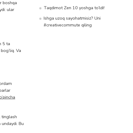
ar boshqa
Taqdimot Zen 10 yoshga to’ldi!
di: ular
Ishga uzoq sayohatmisiz? Uni
#creativecommute qiling
n 5 ta
 bog’liq. Va
 yordam
barlar
ko’pincha
l tinglash
a undaydi. Bu