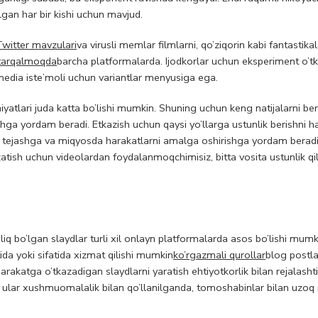
gan har bir kishi uchun mavjud.
witter mavzulari
va virusli memlar filmlarni, qo’ziqorin kabi fantastikal
 tarqalmoqda
barcha platformalarda. Ijodkorlar uchun eksperiment o’t
media iste’moli uchun variantlar menyusiga ega.
iyatlari juda katta bo’lishi mumkin. Shuning uchun keng natijalarni be
shga yordam beradi. Etkazish uchun qaysi yo’llarga ustunlik berishni ha
ni tejashga va miqyosda harakatlarni amalga oshirishga yordam beradi.
ish uchun videolardan foydalanmoqchimisiz, bitta vosita ustunlik qi
q bo’lgan slaydlar turli xil onlayn platformalarda asos bo’lishi mumk
atida yoki sifatida xizmat qilishi mumkin
ko’rgazmali qurollar
blog postla
arakatga o’tkazadigan slaydlarni yaratish ehtiyotkorlik bilan rejalashti
di, ular xushmuomalalik bilan qo’llanilganda, tomoshabinlar bilan uzoq