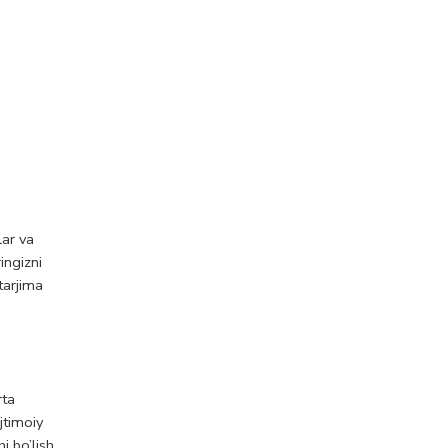
lar va
ingizni
tarjima
rta
jtimoiy
i bo’lish