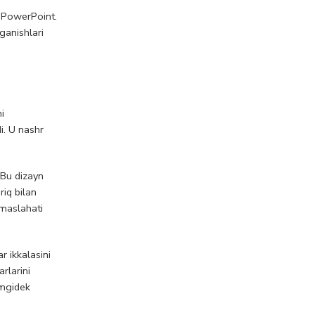
: PowerPoint.
ganishlari
i
i. U nashr
 Bu dizayn
riq bilan
 maslahati
r ikkalasini
rlarini
imgidek