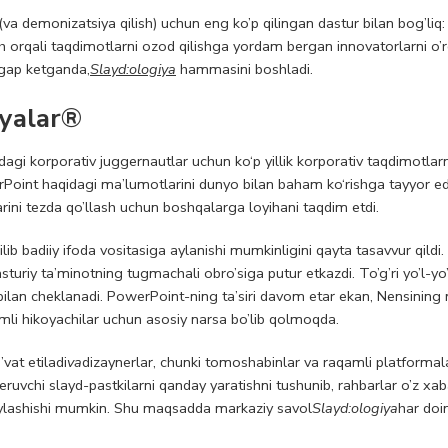
va demonizatsiya qilish) uchun eng ko’p qilingan dastur bilan bog’liq
ish orqali taqdimotlarni ozod qilishga yordam bergan innovatorlarni o’r
a gap ketganda,
Slayd:ologiya
hammasini boshladi.
yalar
®
rdagi korporativ juggernautlar uchun ko‘p yillik korporativ taqdimotlarn
Point haqidagi ma’lumotlarini dunyo bilan baham ko‘rishga tayyor ed
arini tezda qo’llash uchun boshqalarga loyihani taqdim etdi.
b badiiy ifoda vositasiga aylanishi mumkinligini qayta tasavvur qildi.
turiy ta’minotning tugmachali obro’siga putur etkazdi. To’g’ri yo’l-yo’
ri bilan cheklanadi. PowerPoint-ning ta’siri davom etar ekan, Nensining
amli hikoyachilar uchun asosiy narsa bo’lib qolmoqda.
vat etiladi
va
dizaynerlar, chunki tomoshabinlar va raqamli platformala
uvchi slayd-pastkilarni qanday yaratishni tushunib, rahbarlar o’z xaba
 joylashishi mumkin. Shu maqsadda markaziy savol
Slayd:ologiya
har do