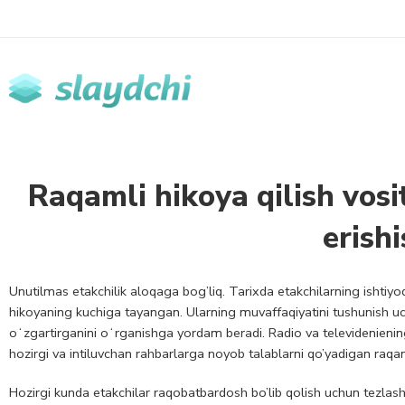
Raqamli hikoya qilish vosi
erish
Unutilmas etakchilik aloqaga bog’liq. Tarixda etakchilarning ishtiyoq
hikoyaning kuchiga tayangan. Ularning muvaffaqiyatini tushunish uch
oʻzgartirganini oʻrganishga yordam beradi. Radio va televidenienin
hozirgi va intiluvchan rahbarlarga noyob talablarni qo’yadigan raqam
Hozirgi kunda etakchilar raqobatbardosh bo’lib qolish uchun tezlasht