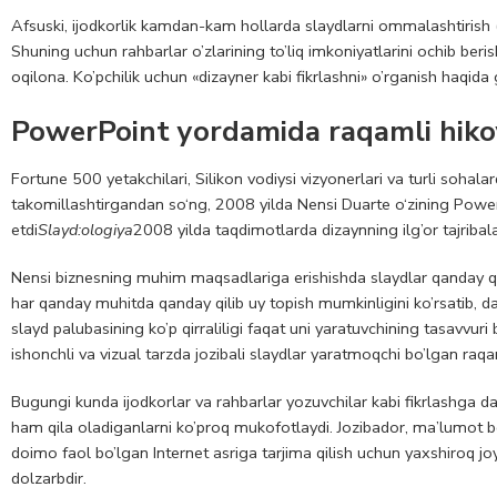
Afsuski, ijodkorlik kamdan-kam hollarda slaydlarni ommalashtirish (
Shuning uchun rahbarlar o’zlarining to’liq imkoniyatlarini ochib ber
oqilona. Ko’pchilik uchun «dizayner kabi fikrlashni» o’rganish haqid
PowerPoint yordamida raqamli hiko
Fortune 500 yetakchilari, Silikon vodiysi vizyonerlari va turli sohala
takomillashtirgandan so‘ng, 2008 yilda Nensi Duarte o‘zining Power
etdi
Slayd:ologiya
2008 yilda taqdimotlarda dizaynning ilg’or tajribal
Nensi biznesning muhim maqsadlariga erishishda slaydlar qanday qili
har qanday muhitda qanday qilib uy topish mumkinligini ko’rsatib, das
slayd palubasining ko’p qirraliligi faqat uni yaratuvchining tasavvu
ishonchli va vizual tarzda jozibali slaydlar yaratmoqchi bo’lgan raq
Bugungi kunda ijodkorlar va rahbarlar yozuvchilar kabi fikrlashga da’
ham qila oladiganlarni ko’proq mukofotlaydi. Jozibador, ma’lumot ber
doimo faol bo’lgan Internet asriga tarjima qilish uchun yaxshiroq
dolzarbdir.