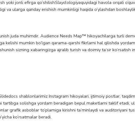
sh yoki jonli efirga qo’shilish
Slayd:ologiya
quyidagi havola orqali o’quv
igi va ularga qanday erishish mumkinligi haqida o’ylashdan boshlaylik
shunish juda muhimdir. Audience Needs Map™ hikoyachilarga turli dem
aga kelishi mumkin bo’lgan qarama-qarshi fikrlarni hal qilishda yordam
shunish sizning xabaringizga ajralib turish va doimiy ta’sir ko’rsatish i
dedocs shablonlarimiz Instagram hikoyalari, ijtimoiy postlar, taqdi
tartibga solishga yordam beradigan bepul maketlarni taklif etadi, ul
lar grafik asboblar to’plamiga kirishni ta’minlaydi va auditoriyani tu
’yicha ko’rsatmalar beradi.