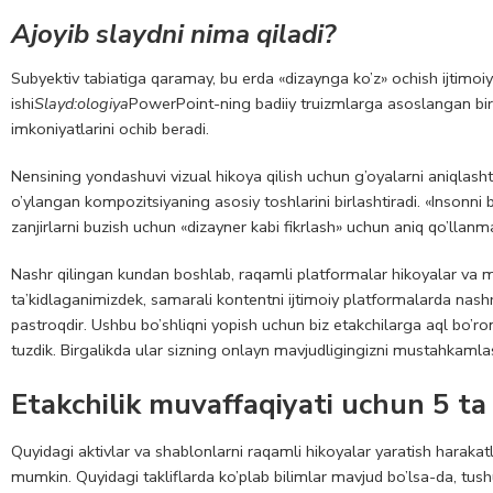
Ajoyib slaydni nima qiladi?
Subyektiv tabiatiga qaramay, bu erda «dizaynga ko’z» ochish ijtimoi
ishi
Slayd:ologiya
PowerPoint-ning badiiy truizmlarga asoslangan bir 
imkoniyatlarini ochib beradi.
Nensining yondashuvi vizual hikoya qilish uchun g’oyalarni aniqlasht
o’ylangan kompozitsiyaning asosiy toshlarini birlashtiradi. «Insonni b
zanjirlarni buzish uchun «dizayner kabi fikrlash» uchun aniq qo’llanm
Nashr qilingan kundan boshlab, raqamli platformalar hikoyalar va
ta’kidlaganimizdek, samarali kontentni ijtimoiy platformalarda nashr
pastroqdir. Ushbu bo’shliqni yopish uchun biz etakchilarga aql bo’ro
tuzdik. Birgalikda ular sizning onlayn mavjudligingizni mustahkamlash
Etakchilik muvaffaqiyati uchun 5 ta 
Quyidagi aktivlar va shablonlarni raqamli hikoyalar yaratish haraka
mumkin. Quyidagi takliflarda ko’plab bilimlar mavjud bo’lsa-da, tu