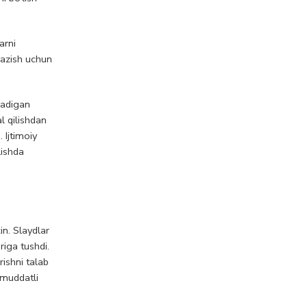
arni
kazish uchun
radigan
l qilishdan
 Ijtimoiy
lishda
in. Slaydlar
riga tushdi.
rishni talab
 muddatli