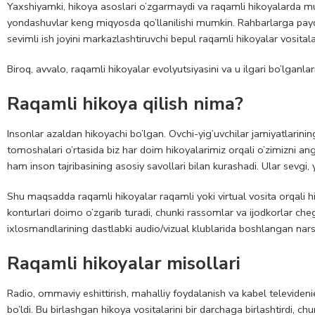
Yaxshiyamki, hikoya asoslari o’zgarmaydi va raqamli hikoyalarda mu
yondashuvlar keng miqyosda qo’llanilishi mumkin. Rahbarlarga pay
sevimli ish joyini markazlashtiruvchi bepul raqamli hikoyalar vositalari
Biroq, avvalo, raqamli hikoyalar evolyutsiyasini va u ilgari bo’lganlarn
Raqamli hikoya qilish nima?
Insonlar azaldan hikoyachi bo’lgan. Ovchi-yig’uvchilar jamiyatlarining
tomoshalari o’rtasida biz har doim hikoyalarimiz orqali o’zimizni a
ham inson tajribasining asosiy savollari bilan kurashadi. Ular sevgi, y
Shu maqsadda raqamli hikoyalar raqamli yoki virtual vosita orqali hik
konturlari doimo o’zgarib turadi, chunki rassomlar va ijodkorlar ch
ixlosmandlarining dastlabki audio/vizual klublarida boshlangan nars
Raqamli hikoyalar misollari
Radio, ommaviy eshittirish, mahalliy foydalanish va kabel televiden
bo’ldi. Bu birlashgan hikoya vositalarini bir darchaga birlashtirdi, ch