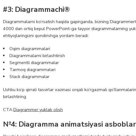
#3:
Diagrammachi
®
Diagrammalarni ko’rsatish haqida gapirganda, bizning Diagrammer
4000 dan ortiq bepul PowerPoint-ga tayyor diagrammalarning yukl
ehtiyojlaringizni qondirishga yordam beradi:
Oqim diagrammalari
Diagrammalarni birlashtirish
Segmentli diagrammalar
Tarmoq diagrammalari
Stack diagrammalar
Ushbu ko’p qirrali tasvirlar xazinasi orqali ko’rgazmali qo’llanmalari
birlashtiring.
CTA:
Diagrammer yuklab olish
№4: Diagramma animatsiyasi asboblar