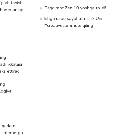
’plab tanish
Taqdimot Zen 10 yoshga to’ldi!
iz hammaning
Ishga uzoq sayohatmisiz? Uni
#creativecommute qiling
ning
adi, ikkalasi
ks ettiradi.
ing
logiya
ga qadam
i. Internetga