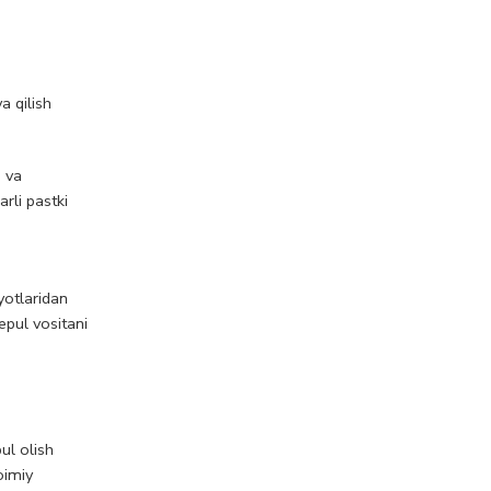
a qilish
q va
arli pastki
yotlaridan
epul vositani
ul olish
oimiy