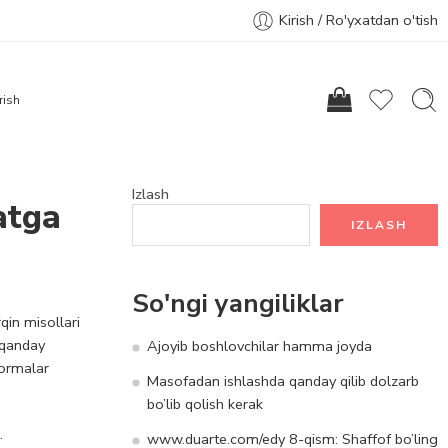
Kirish / Ro'yxatdan o'tish
rish
Izlash
atga
IZLASH
So'ngi yangiliklar
qin misollari
 qanday
Ajoyib boshlovchilar hamma joyda
formalar
Masofadan ishlashda qanday qilib dolzarb
bo’lib qolish kerak
.
www.duarte.com/edy 8-qism: Shaffof bo’ling