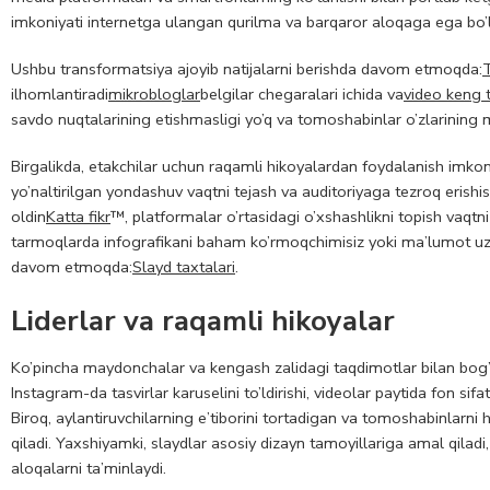
imkoniyati internetga ulangan qurilma va barqaror aloqaga ega bo’l
Ushbu transformatsiya ajoyib natijalarni berishda davom etmoqda:
T
ilhomlantiradi
mikrobloglar
belgilar chegaralari ichida va
video keng
savdo nuqtalarining etishmasligi yo’q va tomoshabinlar o’zlarining 
Birgalikda, etakchilar uchun raqamli hikoyalardan foydalanish imkon
yo’naltirilgan yondashuv vaqtni tejash va auditoriyaga tezroq erishi
oldin
Katta fikr
™, platformalar o’rtasidagi o’xshashlikni topish vaqt
tarmoqlarda infografikani baham ko’rmoqchimisiz yoki ma’lumot uzat
davom etmoqda:
Slayd taxtalari
.
Liderlar va raqamli hikoyalar
Ko’pincha maydonchalar va kengash zalidagi taqdimotlar bilan bog’li
Instagram-da tasvirlar karuselini to’ldirishi, videolar paytida fon sif
Biroq, aylantiruvchilarning e’tiborini tortadigan va tomoshabinlarni h
qiladi. Yaxshiyamki, slaydlar asosiy dizayn tamoyillariga amal qila
aloqalarni ta’minlaydi.