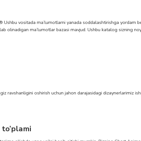
®
Ushbu vositada ma’lumotlarni yanada soddalashtirishga yordam b
ab olinadigan ma’lumotlar bazasi mavjud. Ushbu katalog sizning no
ngiz ravshanligini oshirish uchun jahon darajasidagi dizaynerlarimiz ish
 to’plami