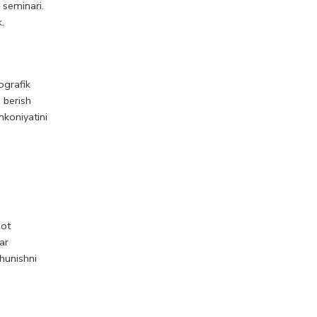
 seminari.
.
ografik
 berish
mkoniyatini
mot
ar
shunishni