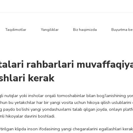
Taqdimotlar
Yangiliklar
Biz haqimizda
Buyurtma be
talari rahbarlari muvaffaqiy
ishlari kerak
li nutqlar yoki insholar orqali tomoshabinlar bilan bog’lanishining yor
un bu yetakchilar har bir yangi vosita uchun hikoya qilish uslublarini
g paydo bo’lishi yangi yondashuvlarni talab qilgan joyda, onlayn plat
li hikoyalar davrini boshladi.
irilgan klipda inson ifodasining yangi chegaralarini egallashlari kerak