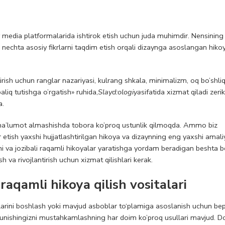
y media platformalarida ishtirok etish uchun juda muhimdir. Nensining
nechta asosiy fikrlarni taqdim etish orqali dizaynga asoslangan hikoy
irish uchun ranglar nazariyasi, kulrang shkala, minimalizm, oq bo’shli
aliq tutishga o’rgatish» ruhida,
Slayd:ologiya
sifatida xizmat qiladi
zerik
a.
 ma’lumot almashishda tobora ko’proq ustunlik qilmoqda. Ammo biz
 etish yaxshi hujjatlashtirilgan hikoya va dizaynning eng yaxshi amali
ni va jozibali raqamli hikoyalar yaratishga yordam beradigan beshta b
 va rivojlantirish uchun xizmat qilishlari kerak.
raqamli hikoya qilish vositalari
tlarini boshlash yoki mavjud asboblar to‘plamiga asoslanish uchun bep
shunishingizni mustahkamlashning har doim ko’proq usullari mavjud. D