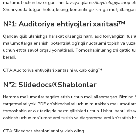
ma’lumot uchun biz o’rganishni tavsiya qilamiz
Slayd:ologiya
chop eti
Shuni yodda tutgan holda, keling, kontentingiz kimga mo’ljallanganl
№1: Auditoriya ehtiyojlari xaritasi
™
Qanday qilib ulanishga harakat qilsangiz ham, auditoriyangizni tu
ma’lumotlarga erishish, potentsial og’riqli nuqtalarni topish va yuz
uchun ettita savol orqali yo’naltiradi. Tomoshabinlaringizni qattiq tu
beradi.
CTA:
Auditoriya ehtiyojlari xaritasini yuklab oling
™
№2: Slidedocs
®
Shablonlar
Hamma ma’lumotlar taqdim etish uchun mo’ljallanmagan. Bizning Sli
tarqatmalari yoki PDF qo’shimchalari uchun murakkab ma’lumotlarni 
tomoshabinlar o’z tezligida hazm qilishlari uchun. Ushbu bepul dizayn
oshirish uchun ma’lumotlarni tuzish va diagrammalarni ko’rsatish bo
CTA:
Slidedocs shablonlarini yuklab oling