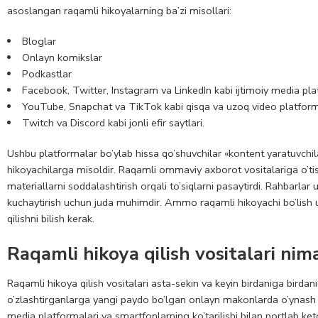
asoslangan raqamli hikoyalarning ba’zi misollari:
Bloglar
Onlayn komikslar
Podkastlar
Facebook, Twitter, Instagram va LinkedIn kabi ijtimoiy media pla
YouTube, Snapchat va TikTok kabi qisqa va uzoq video platform
Twitch va Discord kabi jonli efir saytlari.
Ushbu platformalar bo’ylab hissa qo’shuvchilar «kontent yaratuvchil
hikoyachilarga misoldir. Raqamli ommaviy axborot vositalariga o’tish
materiallarni soddalashtirish orqali to’siqlarni pasaytirdi. Rahbarla
kuchaytirish uchun juda muhimdir. Ammo raqamli hikoyachi bo’lish u
qilishni bilish kerak.
Raqamli hikoya qilish vositalari nim
Raqamli hikoya qilish vositalari asta-sekin va keyin birdaniga birdani
o’zlashtirganlarga yangi paydo bo’lgan onlayn makonlarda o’ynash i
media platformalari va smartfonlarning ko’tarilishi bilan portlab ke