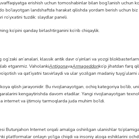
vaffaqiyatga erishish uchun tomoshabinlar bilan bog’lanish uchun ko
do bo’layotgan landshaftda harakat qilishda yordam berish uchun b
 ro’yxatini tuzdik: slaydlar paneli.
ing ko’pini qanday birlashtirganini ko’rib chiqaylik.
 og’zaki an’analari, klassik antik davr o’yinlari va yozgi blokbasterlar
nglab etganmiz. Vaholanki
Antigona
va
Armageddon
ko’p jihatdan farq qil
o’qotish va qat’iyatni tasvirlaydi va ular yozilgan madaniy tuyg’ularni a
oya qilish jarayonidir. Bu rivojlanayotgan, ochiq kategoriya bo’lib, un
egaralarini kengaytirishda davom etadilar. Yangi rivojlanayotgan texno
a internet va ijtimoiy tarmoqlarda juda muhim bo’ldi.
iesi Butunjahon Internet orqali amalga oshirilgan ulanishlar to’plami
unki platformalar onlayn yo’lga chiqdi va insoniy aloqa eshiklarini ochd