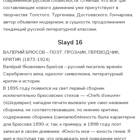
современной русской словесности. Отмечая, что все три
составляющие нового движения уже присутствуют в
творчестве Толстого, Тургенева, Достоевского, Гончарова,
автор объявлял модернизм, в сущности, продолжением
тенденций русской литературной классики.
Slayd 16
ВАЛЕРИЙ БРЮСОВ – ПОЭТ, ПРОЗАИК, ПЕРЕВОДЧИК,
КРИТИК (1873-1924)
Вале́рий Я́ковлевич Брю́сов – русский писатель времён
Серебряного века, идеолог символизма, литературный
критик и историк.
В 1895 году появился на свет первый сборник
исключительно брюсовских стихов — «Chefs d’oeuvre»
(«Шедевры»); нападки печати вызвало уже само название
сборника, не соответствовавшее, по мнению критики,
содержанию сборника (самовлюблённость была характерна
для Брюсова 1890-х; так, к примеру, в 1898 году поэт
записал в своём дневнике: «Юность моя — юность гения. Я
жил и поступал так, что оправдать моё поведение могут