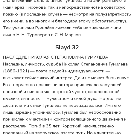
Значительным было влияние Гумилёва и на эмигрантскую, и
(как через Тихонова, так и непосредственно) на советскую
поэзию (в последнем случае — несмотря на полузапретность
его имени, а во многом и благодаря этому обстоятельству).
Так, учениками Гумилёва считали себя не знакомые с ним
лично Н. Н. Туроверов и С. Н. Марков.
Slayd 32
НАСЛЕДИЕ НИКОЛАЯ СТЕПАНОВИЧА ГУМИЛЕВА
Наследие, личность, судьба Николая Степановича Гумилева
(1886-1921) — поэта редкой индивидуальности —
вызывают сейчас жгучий интерес. Да и не может быть иначе.
Его творчество при жизни автора привлекало чарующей
новизной и смелостью, остротой чувств, взволнованной
мыслью, личность — мужеством и силой духа. Но долгие
десятилетия стихи Гумилева не переиздавались. Имя его
лишь изредка упоминалось. Гумилев был необоснованно
причислен к участникам контрреволюционного движения и
расстрелян. Погиб в 35 лет. Короткий, насильственно
прерванный на творческом взлете путь. Но удивительно,