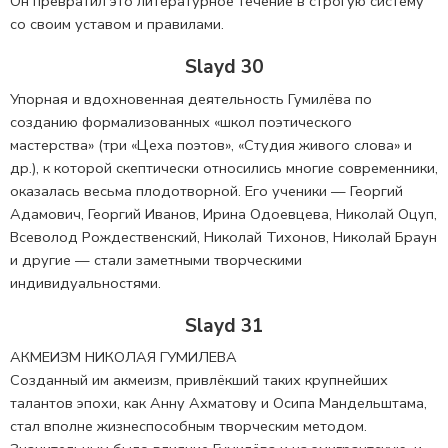
Он превратил это литературное течение в строгую систему
со своим уставом и правилами.
Slayd 30
Упорная и вдохновенная деятельность Гумилёва по
созданию формализованных «школ поэтического
мастерства» (три «Цеха поэтов», «Студия живого слова» и
др.), к которой скептически относились многие современники,
оказалась весьма плодотворной. Его ученики — Георгий
Адамович, Георгий Иванов, Ирина Одоевцева, Николай Оцуп,
Всеволод Рождественский, Николай Тихонов, Николай Браун
и другие — стали заметными творческими
индивидуальностями.
Slayd 31
АКМЕИЗМ НИКОЛАЯ ГУМИЛЕВА
Созданный им акмеизм, привлёкший таких крупнейших
талантов эпохи, как Анну Ахматову и Осипа Мандельштама,
стал вполне жизнеспособным творческим методом.