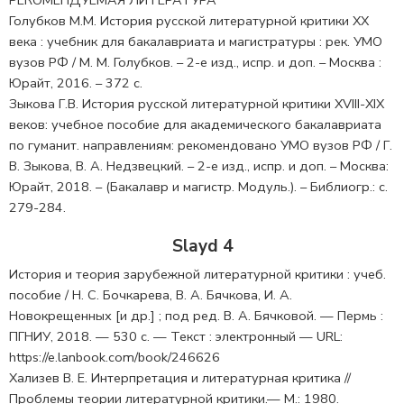
Голубков М.М. История русской литературной критики ХХ
века : учебник для бакалавриата и магистратуры : рек. УМО
вузов РФ / М. М. Голубков. – 2-е изд., испр. и доп. – Москва :
Юрайт, 2016. – 372 с.
Зыкова Г.В. История русской литературной критики XVIII-XIX
веков: учебное пособие для академического бакалавриата
по гуманит. направлениям: рекомендовано УМО вузов РФ / Г.
В. Зыкова, В. А. Недзвецкий. – 2-е изд., испр. и доп. – Москва:
Юрайт, 2018. – (Бакалавр и магистр. Модуль.). – Библиогр.: с.
279-284.
Slayd 4
История и теория зарубежной литературной критики : учеб.
пособие / Н. С. Бочкарева, В. А. Бячкова, И. А.
Новокрещенных [и др.] ; под ред. В. А. Бячковой. — Пермь :
ПГНИУ, 2018. — 530 с. — Текст : электронный — URL:
https://e.lanbook.com/book/246626
Хализев В. Е. Интерпретация и литературная критика //
Проблемы теории литературной критики.— М.: 1980.