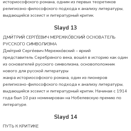
историософского романа, одним из первых теоретиков
религиозно-философского подхода к анализу литературы,
выдающийся эссеист и литературный критик.
Slayd 13
ДМИ́ТРИЙ СЕРГЕ́ЕВИЧ МЕРЕЖКО́ВСКИЙ ОСНОВАТЕЛЬ
РУССКОГО СИМВОЛИЗМА
Дми́трий Серге́евич Мережко́вский – яркий
представитель Серебряного века, вошёл в историю как один
из основателей русского символизма, основоположник
нового для русской литературы
жанра историософского романа, один из пионеров
религиозно-философского подхода к анализу литературы,
выдающийся эссеист и литературный критик. Начиная с 1914
года был 10 раз номинирован на Нобелевскую премию по
литературе.
Slayd 14
ПУТЬ К КРИТИКЕ