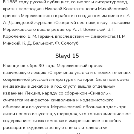
В 1885 году русский публицист, социолог и литературовед,
критик, переводчик Николай Константинович Михайловский
привлёк Мережковского к работе в созданном им вместе с А.
А. Давыдовой журнале «Северный вестник»; в круг знакомых
Мережковского вошли редактор А. Л. Волынский, В. Г.
Короленко, В. М. Гаршин, впоследствии — символисты: Н. М.
Минский, К. Д. Бальмонт, Ф. Сологуб.
Slayd 15
В конце октября 90-года Мережковский прочёл
нашумевшую лекцию «О причинах упадка и о новых течениях
современной русской литературы», которая была повторена
им дважды в декабре, а год спустя вышла отдельным
изданием. Лекция, наряду со сборником «Символы»,
считается манифестом символизма и модернистского
обновления искусства. Мережковский обозначил здесь три
линии нового искусства, утверждая, что только «мистическое
содержание», «язык символа» и импрессионизм способны
расширить «художественную впечатлительность»