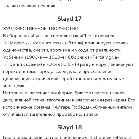
только великие деяния»
Slayd 17
ХУДОЖЕСТВЕННОЕ ТВОРЧЕСТВО
В сборниках «Русские символисты», «Chefs d’oeuvre»
(«Шедевры»), «Me eum esse» («Это я») доминируют мотивы
одиночества, смерти, эротизма и ухода от реальности.
Урбанизм (1900-е — 1910-е): Сборники «Tertia vigilia»
(«Третья стража») и «Urbi et Orbi» («Граду и миру») знаменуют
переход к теме города, силы духа и прославления
цивилизации. Лирический герой становится деятельным,
«вождем».
Историзм и классическая форма: Брюсов известен своей
дисциплиной стиха, тяготением к классическим размерам. Его
исторические романы («Алтарь Победы», «Огненный ангел»)
отличаются тщательной проработкой эпохи.
Slayd 18
Гражданская лирика и поздний период: В сборнике «Венок»