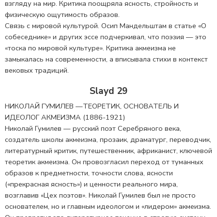
взгляду на мир. Критика поощряла ясность, стройность и
физическую ощутимость образов.
Связь с мировой культурой. Осип Мандельштам в статье «О
собеседнике» и других эссе подчеркивал, что поэзия — это
«тоска по мировой культуре». Критика акмеизма не
замыкалась на современности, а вписывала стихи в контекст
вековых традиций.
Slayd 29
НИКОЛАЙ ГУМИЛЕВ —ТЕОРЕТИК, ОСНОВАТЕЛЬ И
ИДЕОЛОГ АКМЕИЗМА (1886-1921)
Николай Гумилев — русский поэт Серебряного века,
создатель школы акмеизма, прозаик, драматург, переводчик,
литературный критик, путешественник, африканист, ключевой
теоретик акмеизма. Он провозгласил переход от туманных
образов к предметности, точности слова, ясности
(«прекрасная ясность») и ценности реального мира,
возглавив «Цех поэтов». Николай Гумилев был не просто
основателем, но и главным идеологом и «лидером» акмеизма.