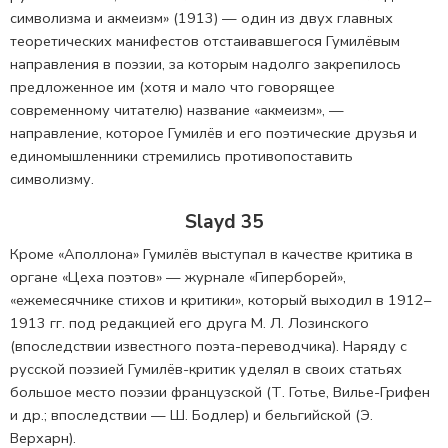
символизма и акмеизм» (1913) — один из двух главных
теоретических манифестов отстаивавшегося Гумилёвым
направления в поэзии, за которым надолго закрепилось
предложенное им (хотя и мало что говорящее
современному читателю) название «акмеизм», —
направление, которое Гумилёв и его поэтические друзья и
единомышленники стремились противопоставить
символизму.
Slayd 35
Кроме «Аполлона» Гумилёв выступал в качестве критика в
органе «Цеха поэтов» — журнале «Гиперборей»,
«ежемесячнике стихов и критики», который выходил в 1912–
1913 гг. под редакцией его друга М. Л. Лозинского
(впоследствии известного поэта-переводчика). Наряду с
русской поэзией Гумилёв-критик уделял в своих статьях
большое место поэзии французской (Т. Готье, Вилье-Грифен
и др.; впоследствии — Ш. Бодлер) и бельгийской (Э.
Верхарн).