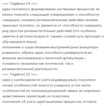
=== Taqdimot 19 ===
идея поэтапного формирования умственных процессов; ее
можно пояснить следующим утверждением: к способности
со­вершать сложные речемыслительные действия человек
приходит поэтапно, он движется от способности совершать
ряд простых ре­чемыслительных действий (что особенно
заметно в детском воз­расте; однако схожий путь проходят и
обучающиеся языку);
положение о существовании внутренней речи (концентри­
рованного, образа-идеи, способного развернуться во
внешнее высказывание) и латентной артикуляции –
основного механизма как логической, так и
речемыслительной деятельности;
=== Taqdimot 20 ===
идея о необходимости учета индивидуально-психологи­
ческих особенностей личности учащихся, в том числе,
особенно­стей их психоэмоциональной сферы, их морально-
нравственных ориентаций, их психотипа;
положение об учете адаптационных процессов, которое