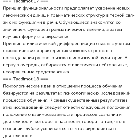
=== Taqdimot 17 ===
Принцип функциональности предполагает усвоение но­вых
лексических единиц и грамматических структур в тесной свя­
зи с их функциями в речи. Обучающиеся знакомятся со
значением, функцией грамматического явления, а затем
изучают форму его выражения.
Принцип стилистической дифференциации связан с учё­том
стилистических характеристик языковых средств в
преподава­нии русского языка в иноязычной аудитории. В
первую очередь, от­бираются стилистически нейтральные,
неокрашенные средства язы­ка.
=== Taqdimot 18 ===
Психологические идеи в отношении процесса обучения
бази­руются на результатах психологических исследований
процессов обучения. К самым существенным результатам
этих исследований следует отнести следующие положения:
положение о взаимосвязанности процессов сознания и
деятельности, которое, в частности, говорит о том, что в
сознании глубже усваивается то, что закрепляется в
деятельности;