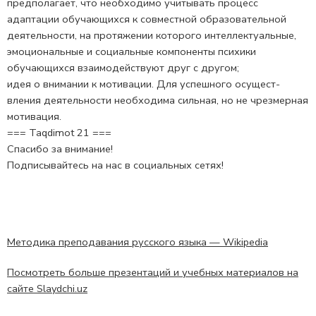
предполагает, что необходимо учитывать процесс
адаптации обу­чающихся к совместной образовательной
деятельности, на протя­жении которого интеллектуальные,
эмоциональные и социальные компоненты психики
обучающихся взаимодействуют друг с дру­гом;
идея о внимании к мотивации. Для успешного осущест­
вления деятельности необходима сильная, но не чрезмерная
моти­вация.
=== Taqdimot 21 ===
Спасибо за внимание!
Подписывайтесь на нас в социальных сетях!
Методика преподавания русского языка — Wikipedia
Посмотреть больше презентаций и учебных материалов на
сайте Slaydchi.uz