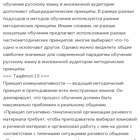
обучения русскому языку в иноязычной аудитории
дополняют об­щедидактические принципы. В рамках разных
подходов и методов обучения используются разные
методические принципы. Иными словами, не разные
концепции обучения предлагают использо­вание разных
частнометодических принципов, многие выбирают что-то
одно и исключают другое. Однако можно выделить общие
наиболее значимые для современной парадигмы обучения
русско­му языку в иноязычной аудитории методические
принципы:
=== Taqdimot 13 ===
Принцип коммуникативности — ведущий методический
принцип в преподавании всех иностранных языков. Он
деклари­рует, что процесс обучения должен быть
максимально приближен к реальному общению.
>Принцип ситуативно-тематической организации рече­вого
материала требует, чтобы преподаватель выбирал языковой
и речевой материал и организовал работу с ним на уроке с
соответ­ствии с типичными ситуациями речевого общения.