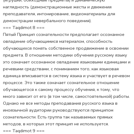
(игрушки, обиходные предме­ты) и динамическую
наглядность (демонстрационные жесты и движения
преподавателя, интонирование, видеома­териалы для
демонстрации невербального поведения).
=== Taqdimot 8 ===
Пятый Принцип сознательности предполагает осознанное
овла­дение обучающимися материалом, способность
обучающихся по­нять собственное продвижение в освоении
предмета. В отношении методики обучения русскому языку
это означает осознанное ов­ладение языковыми единицами и
речевыми средствами, с пони­манием того, как языковая
единица вписывается в систему языка и участвует в речевом
процессе. Это также означает сознательное отношение
обучающегося к самому процессу обучения, к тому, что
много зависит от его (в том числе, самостоятельной) работы.
Однако не все методы преподавания русского языка в
иноязыч­ной аудитории руководствуются принципом
сознательности. Есть группа так называемых прямых
методов, в которых этот принцип не используется.
=== Taqdimot 9 ===