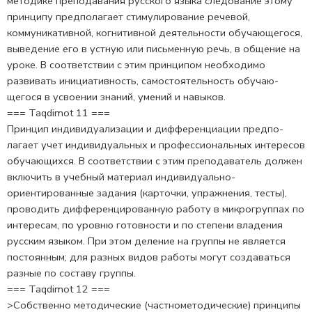
методике препо­давания русского языка следование этому
принципу предполагает стимулирование речевой,
коммуникативной, когнитивной деятель­ности обучающегося,
выведение его в устную или письменную речь, в общение на
уроке. В соответствии с этим принципом не­обходимо
развивать инициативность, самостоятельность обучаю­
щегося в усвоении знаний, умений и навыков.
=== Taqdimot 11 ===
Принцип индивидуализации и дифференциации предпо­
лагает учет индивидуальных и профессиональных интересов
обу­чающихся. В соответствии с этим преподаватель должен
включить в учебный материал индивидуально-
ориентированные задания (карточки, упражнения, тесты),
проводить дифференцированную работу в микрогруппах по
интересам, по уровню готовности и по степени владения
русским языком. При этом деление на группы не является
постоянным; для разных видов работы могут создаваться
разные по составу группы.
=== Taqdimot 12 ===
>Собственно методические (частнометодические) принципы