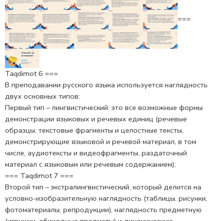
===
Taqdimot 6 ===
В преподавании русского языка используется наглядность
двух основных типов:
Первый тип – лингвистический: это все возможные формы
демонстрации язы­ковых и речевых единиц (речевые
образцы, текстовые фрагменты и целостные тексты,
демонстрирующие языковой и речевой мате­риал, в том
числе, аудиотексты и видеофрагменты, раздаточный
материал с языковым или речевым содержанием);
=== Taqdimot 7 ===
Второй тип – экстралингвистический, который делится на
условно-изобрази­тельную наглядность (таблицы, рисунки,
фотоматериалы, репро­дукции), наглядность предметную