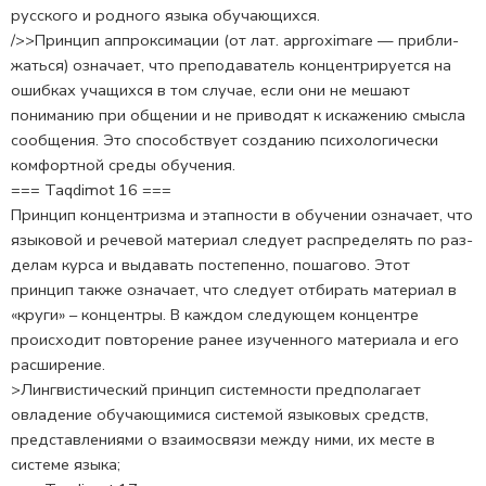
русского и родного языка обучающихся.
/>>Принцип аппроксимации (от лат. approximare — прибли­
жаться) означает, что преподаватель концентрируется на
ошиб­ках учащихся в том случае, если они не мешают
пониманию при общении и не приводят к искажению смысла
сообщения. Это спо­собствует созданию психологически
комфортной среды обучения.
=== Taqdimot 16 ===
Принцип концентризма и этапности в обучении означа­ет, что
языковой и речевой материал следует распределять по раз­
делам курса и выдавать постепенно, пошагово. Этот
принцип так­же означает, что следует отбирать материал в
«круги» – концентры. В каждом следующем кон­центре
происходит повторение ранее изученного материала и его
расширение.
>Лингвистический принцип системности предполагает
овладение обучающимися системой языковых средств,
представ­лениями о взаимосвязи между ними, их месте в
системе языка;