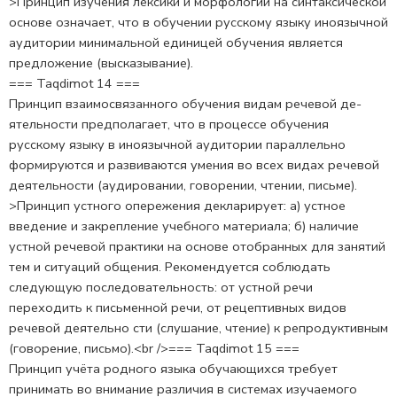
>Принцип изучения лексики и морфологии на синтакси­ческой
основе означает, что в обучении русскому языку иноязыч­ной
аудитории минимальной единицей обучения является
предло­жение (высказывание).
=== Taqdimot 14 ===
Принцип взаимосвязанного обучения видам речевой де­
ятельности предполагает, что в процессе обучения
русскому язы­ку в иноязычной аудитории параллельно
формируются и развива­ются умения во всех видах речевой
деятельности (аудировании, говорении, чтении, письме).
>Принцип устного опережения декларирует: а) устное
введение и закрепление учебного материала; б) наличие
устной речевой практики на основе отобранных для занятий
тем и си­туаций общения. Рекомендуется соблюдать
следующую последо­вательность: от устной речи
переходить к письменной речи, от рецептивных видов
речевой деятельно сти (слушание, чтение) к репродуктивным
(говорение, письмо).<br />=== Taqdimot 15 ===
Принцип учёта родного языка обучающихся требует
принимать во внимание различия в системах изучаемого