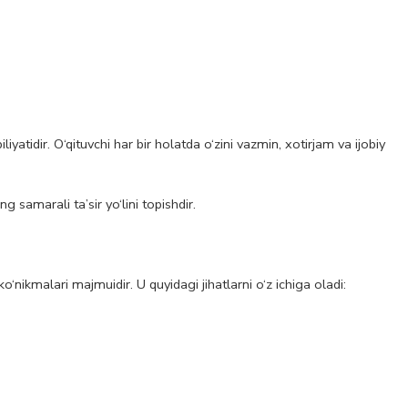
iyatidir. O‘qituvchi har bir holatda o‘zini vazmin, xotirjam va ijobiy
 samarali ta’sir yo‘lini topishdir.
‘nikmalari majmuidir. U quyidagi jihatlarni o‘z ichiga oladi: