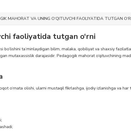
GIK MAHORAT VA UNING O‘QITUVCHI FAOLIYATIDA TUTGAN O‘R
hi faoliyatida tutgan o‘rni
 bo‘lishini ta’minlaydigan bilim, malaka, qobiliyat va shaxsiy fazilatla
oladigan mutaxassislik darajasidir. Pedagogik mahorat o‘qituvchining m
a
t o‘rnata olishi, ularni mustaqil fikrlashga, ijodiy izlanishga va har
i;
ashadi;