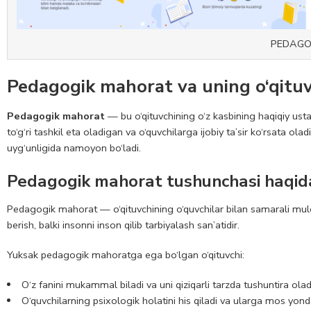
PEDAGO
Pedagogik mahorat va uning o‘qituvc
Pedagogik mahorat
— bu o‘qituvchining o‘z kasbining haqiqiy ustasi
to‘g‘ri tashkil eta oladigan va o‘quvchilarga ijobiy ta’sir ko‘rsata 
uyg‘unligida namoyon bo‘ladi.
Pedagogik mahorat tushunchasi haqid
Pedagogik mahorat — o‘qituvchining o‘quvchilar bilan samarali muloqo
berish, balki insonni inson qilib tarbiyalash san’atidir.
Yuksak pedagogik mahoratga ega bo‘lgan o‘qituvchi:
O‘z fanini mukammal biladi va uni qiziqarli tarzda tushuntira olad
O‘quvchilarning psixologik holatini his qiladi va ularga mos yond