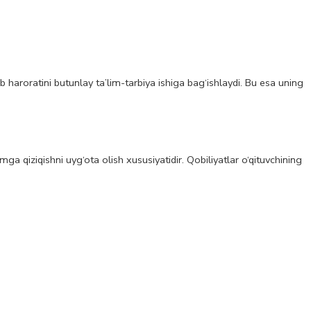
b haroratini butunlay ta’lim-tarbiya ishiga bag‘ishlaydi. Bu esa uning
a qiziqishni uyg‘ota olish xususiyatidir. Qobiliyatlar o‘qituvchining