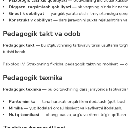
Psixologik tashxis qobiliyati
— o‘quvchining individual xususiyat
Diqqatni taqsimlash qobiliyati
— bir vaqtning o‘zida bir nech
Gnostik qobiliyat
— yangilik yarata olish, ilmiy izlanishga qiziq
Konstruktiv qobiliyat
— dars jarayonini puxta rejalashtirish va
Pedagogik takt va odob
Pedagogik takt
— bu o‘qituvchining tarbiyaviy ta’sir usullarini to‘g
tutishi kerak.
Psixolog I.V. Straxovning fikricha, pedagogik taktning mohiyati — o‘qu
Pedagogik texnika
Pedagogik texnika
— bu o‘qituvchining dars jarayonida faoliyatni t
Pantomimika
— tana harakati orqali fikrni ifodalash (qo‘l, bosh,
Mimika
— yuz ifodalari orqali hissiyot va kayfiyatni ifodalash.
Nutq texnikasi
— ohang, pauza, urg‘u va ritmni to‘g‘ri qo‘llash.