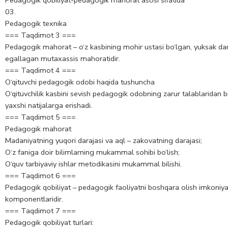
03.
Pedagogik texnika
=== Taqdimot 3 ===
Pedagogik mahorat – o‘z kasbining mohir ustasi bo‘lgan, yuksak daraj
egallagan mutaxassis mahoratidir.
=== Taqdimot 4 ===
O‘qituvchi pedagogik odobi haqida tushuncha
O‘qituvchilik kasbini sevish pedagogik odobning zarur talablaridan bir
yaxshi natijalarga erishadi.
=== Taqdimot 5 ===
Pedagogik mahorat
Madaniyatning yuqori darajasi va aql – zakovatning darajasi;
O‘z faniga doir bilimlarning mukammal sohibi bo‘lish;
O‘quv tarbiyaviy ishlar metodikasini mukammal bilishi.
=== Taqdimot 6 ===
Pedagogik qobiliyat – pedagogik faoliyatni boshqara olish imkoniyati
komponentlaridir.
=== Taqdimot 7 ===
Pedagogik qobiliyat turlari: