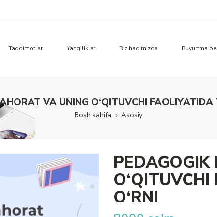
Taqdimotlar
Yangiliklar
Biz haqimizda
Buyurtma be
AHORAT VA UNING O‘QITUVCHI FAOLIYATIDA 
Bosh sahifa
Asosiy
PEDAGOGIK 
O‘QITUVCHI
O‘RNI