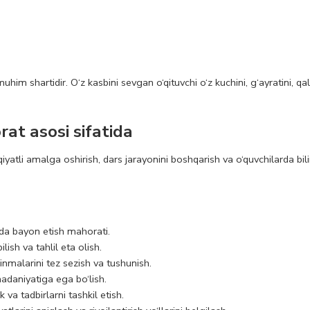
im shartidir. O‘z kasbini sevgan o‘qituvchi o‘z kuchini, g‘ayratini, qal
at asosi sifatida
tli amalga oshirish, dars jarayonini boshqarish va o‘quvchilarda bilimg
da bayon etish mahorati.
ish va tahlil eta olish.
inmalarini tez sezish va tushunish.
daniyatiga ega bo‘lish.
va tadbirlarni tashkil etish.