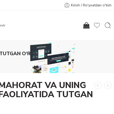
Kirish / Ro'yxatdan o'tish
rish
TUTGAN O‘RNI
MAHORAT VA UNING
 FAOLIYATIDA TUTGAN