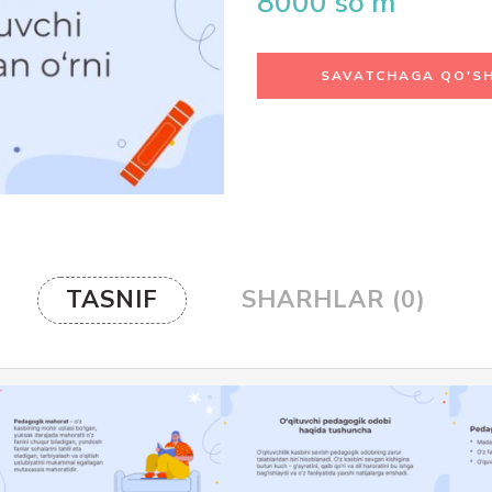
8000
so'm
SAVATCHAGA QO'SH
TASNIF
SHARHLAR (0)