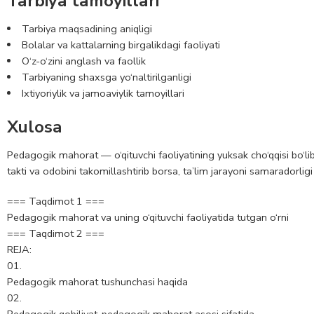
Tarbiya tamoyillari
Tarbiya maqsadining aniqligi
Bolalar va kattalarning birgalikdagi faoliyati
O‘z-o‘zini anglash va faollik
Tarbiyaning shaxsga yo‘naltirilganligi
Ixtiyoriylik va jamoaviylik tamoyillari
Xulosa
Pedagogik mahorat — o‘qituvchi faoliyatining yuksak cho‘qqisi bo‘lib, 
takti va odobini takomillashtirib borsa, ta’lim jarayoni samaradorligi
=== Taqdimot 1 ===
Pedagogik mahorat va uning o‘qituvchi faoliyatida tutgan o‘rni
=== Taqdimot 2 ===
REJA:
01.
Pedagogik mahorat tushunchasi haqida
02.
Pedagogik qobiliyat-pedagogik mahorat asosi sifatida