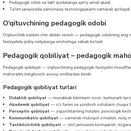
Pedagogik odob va takt qoidalariga qat’iy amal qiladi;
Ta’lim jarayonida zamonaviy texnologiyalarni samarali qo‘llaydi.
O‘qituvchining pedagogik odobi
O‘qituvchilik kasbini chin dildan sevish — pedagogik odobning eng muh
faoliyatida ijobiy natijalarga erishishiga sabab bo‘ladi.
Pedagogik qobiliyat – pedagogik mahor
Pedagogik qobiliyat — o‘qituvchining pedagogik faoliyatni muvaffaqiya
mahoratini belgilovchi asosiy omillardan biridir.
Pedagogik qobiliyat turlari
Didaktik qobiliyat
— murakkab bilimlarni oson, tushunarli tarz
Akademik qobiliyat
— o‘z fanini va yondosh sohalarni chuqur bil
Perseptiv qobiliyat
— o‘quvchilarning holatini, psixologik kech
Kommunikativ qobiliyat
— samarali muloqot o‘rnatish, nutq ma
Tashkilotchilik qobiliyati
— sinf jamoasini boshqarish, to‘garak 