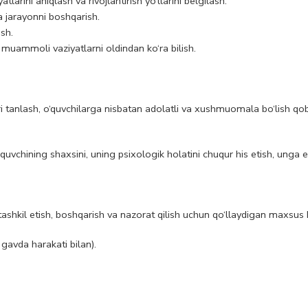
larini aniqlash va rivojlantirish yo‘llarini belgilash.
a jarayonni boshqarish.
ish.
 muammoli vaziyatlarni oldindan ko‘ra bilish.
‘ri tanlash, o‘quvchilarga nisbatan adolatli va xushmuomala bo‘lish qobil
vchining shaxsini, uning psixologik holatini chuqur his etish, unga eng
ashkil etish, boshqarish va nazorat qilish uchun qo‘llaydigan maxsus ko
 gavda harakati bilan).