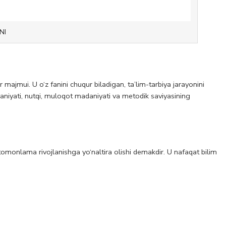
NI
r majmui. U o‘z fanini chuqur biladigan, ta’lim-tarbiya jarayonini
adaniyati, nutqi, muloqot madaniyati va metodik saviyasining
 tomonlama rivojlanishga yo‘naltira olishi demakdir. U nafaqat bilim