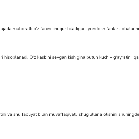
ada mahoratli o‘z fanini chuqur biladigan, yondosh fanlar sohalarini 
i hisoblanadi. O‘z kasbini sevgan kishigina butun kuch – g‘ayratini, qalb
ni va shu faoliyat bilan muvaffaqiyatli shug‘ullana olishini shuningde