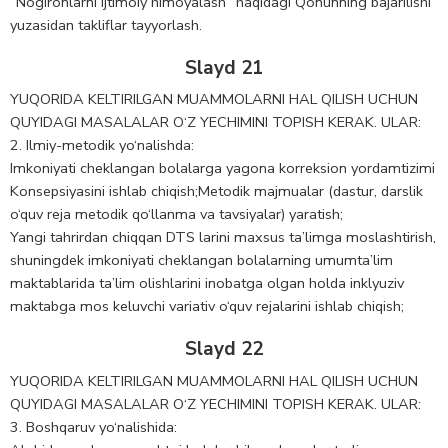
“Nogironlarni ijtimoiy himoyalash” haqidagi Qonunning bajarilishi
yuzasidan takliflar tayyorlash.
Slayd 21
YUQORIDA KELTIRILGAN MUAMMOLARNI HAL QILISH UCHUN
QUYIDAGI MASALALAR O‘Z YECHIMINI TOPISH KERAK. ULAR:
2. Ilmiy-metodik yo‘nalishda:
Imkoniyati cheklangan bolalarga yagona korreksion yordamtizimi
Konsepsiyasini ishlab chiqish;Metodik majmualar (dastur, darslik
o‘quv reja metodik qo‘llanma va tavsiyalar) yaratish;
Yangi tahrirdan chiqqan DTS larini maxsus ta’limga moslashtirish,
shuningdek imkoniyati cheklangan bolalarning umumta’lim
maktablarida ta’lim olishlarini inobatga olgan holda inklyuziv
maktabga mos keluvchi variativ o‘quv rejalarini ishlab chiqish;
Slayd 22
YUQORIDA KELTIRILGAN MUAMMOLARNI HAL QILISH UCHUN
QUYIDAGI MASALALAR O‘Z YECHIMINI TOPISH KERAK. ULAR:
3. Boshqaruv yo‘nalishida: