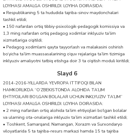
LOYIHASI AMALGA OSHIRILDI. LOYIHA DOIRASIDA:
• Respublikaning 5 ta hududida tajriba-sinov maydonchalari
tashkil etildi;
• 150 nafardan ortiq tibbiy-psixologik-pedagogik komissiya va
1,3 ming nafardan ortiq pedagog xodimlar inklyuziv ta’lim
xizmatlariga o‘qitildi;
• Pedagog xodimlarni qayta tayyorlash va malakasini oshirish
bo‘yicha ta’lim muassasalarining o‘quv rejalariga ta’lim tizimiga
inklyuziv amaliyotni tatbiq etishga doir 3 ta o‘qitish moduli kiritildi;
Slayd 6
2014-2016-YILLARDA YEVROPA ITTIFOQI BILAN
HAMKORLIKDA “O‘ZBEKISTONDA ALOHIDA TA’LIM
EHTIYOJLARI BO‘LGAN BOLALAR UCHUN INKLYUZIV TA’LIM”
LOYIHASI AMALGA OSHIRILDI. LOYIHA DOIRASIDA:
• 2 ming nafardan ortiq alohida ta’lim ehtiyojlari bo‘lgan bolalar
va ularning ota-onalariga inklyuziv ta’lim xizmatlari tashkil etildi;
• Toshkent, Samarqand, Namangan, Xorazm va Surxondaryo
viloyatlarida 5 ta tajriba-resurs markazi hamda 15 ta tajriba