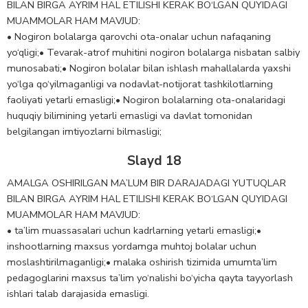
BILAN BIRGA AYRIM HAL ETILISHI KERAK BO‘LGAN QUYIDAGI
MUAMMOLAR HAM MAVJUD:
• Nogiron bolalarga qarovchi ota-onalar uchun nafaqaning
yo‘qligi;• Tevarak-atrof muhitini nogiron bolalarga nisbatan salbiy
munosabati;• Nogiron bolalar bilan ishlash mahallalarda yaxshi
yo‘lga qo‘yilmaganligi va nodavlat-notijorat tashkilotlarning
faoliyati yetarli emasligi;• Nogiron bolalarning ota-onalaridagi
huquqiy bilimining yetarli emasligi va davlat tomonidan
belgilangan imtiyozlarni bilmasligi;
Slayd 18
AMALGA OSHIRILGAN MA’LUM BIR DARAJADAGI YUTUQLAR
BILAN BIRGA AYRIM HAL ETILISHI KERAK BO‘LGAN QUYIDAGI
MUAMMOLAR HAM MAVJUD:
• ta’lim muassasalari uchun kadrlarning yetarli emasligi;•
inshootlarning maxsus yordamga muhtoj bolalar uchun
moslashtirilmaganligi;• malaka oshirish tizimida umumta’lim
pedagoglarini maxsus ta’lim yo‘nalishi bo‘yicha qayta tayyorlash
ishlari talab darajasida emasligi.