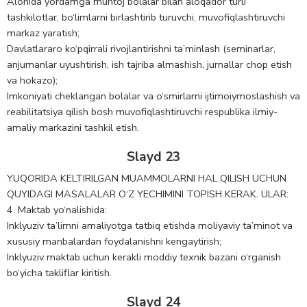
Alohida yordamga muhtoj bolalar bilan aloqador turli
tashkilotlar, bo‘limlarni birlashtirib turuvchi, muvofiqlashtiruvchi
markaz yaratish;
Davlatlararo ko‘pqirrali rivojlantirishni ta’minlash (seminarlar,
anjumanlar uyushtirish, ish tajriba almashish, jurnallar chop etish
va hokazo);
Imkoniyati cheklangan bolalar va o‘smirlarni ijtimoiymoslashish va
reabilitatsiya qilish bosh muvofiqlashtiruvchi respublika ilmiy-
amaliy markazini tashkil etish.
Slayd 23
YUQORIDA KELTIRILGAN MUAMMOLARNI HAL QILISH UCHUN
QUYIDAGI MASALALAR O‘Z YECHIMINI TOPISH KERAK. ULAR:
4. Maktab yo‘nalishida:
Inklyuziv ta’limni amaliyotga tatbiq etishda moliyaviy ta’minot va
xususiy manbalardan foydalanishni kengaytirish;
Inklyuziv maktab uchun kerakli moddiy texnik bazani o‘rganish
bo‘yicha takliflar kiritish.
Slayd 24