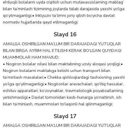
ehtiyojli bolalarni uyda o‘qitish uchun mutaxassislarning mablag‘
bilan ta’minlash tizimining joylarda talab darajasida yaxshi yo‘lga
qo‘yilmaganligi;• Inklyuziv ta’limni joriy qilish bo‘yicha davlat
normativ hujjatlarida qayd etilmaganligi;
Slayd 16
AMALGA OSHIRILGAN MA’LUM BIR DARAJADAGI YUTUQLAR
BILAN BIRGA AYRIM HAL ETILISHI KERAK BO‘LGAN QUYIDAGI
MUAMMOLAR HAM MAVJUD:
• Nogiron bolalar oilasi bilan maktabning uzviy aloqasi yo‘qligi;•
Nogiron bolalarni maktabga kelishi uchun transport bilan
ta’minlash masalalari;• Chekka qishloqlardagi tashxisning yaxshi
yo‘lga qo‘yilmaganligi;• Nogironlar aravachalari, qo‘ltiq hassalar,
eshituv apparatlari, ko‘zoynaklar, travmatologik poyabzallarning
yetishmasligi;• Davlat tomonidan kasb-hunarga yo‘naltirish, ish
bilan ta’minlash, muammolari to‘laqonli hal qilinmaganligi;
Slayd 17
AMALGA OSHIRILGAN MA’LUM BIR DARAJADAGI YUTUQLAR