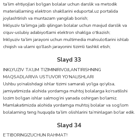
ta’lim ehtiyojlari bo‘lgan bolalar uchun darslik va metodik
materiallarning elektron shakllarini eduportal.uz portalida
joylashtirish va muntazam yangilab borish;
Inklyuziv ta’limga jalb qilingan bolalar uchun mavjud darslik va
o‘quv-uslubiy adabiyotlarni elektron shaklga o‘tkazish;
Inklyuziv ta’lim jarayoni uchun multimedia mahsulotlarini ishlab
chiqish va ularni qo‘llash jarayonini tizimli tashkil etish;
Slayd 33
INKLYUZIV TA’LIM TIZIMINIRIVOJLANTIRISHNING
MAQSADLARIVA USTUVOR YO‘NALISHLARI
Ushbu yo‘nalishdagi ishlar tizimi samarali yo‘lga qo‘yilsa,
jamiyatimizda alohida yordamga muhtoj bolalarga ko‘rsatilishi
lozim bo‘lgan ishlar salmog‘ini yanada oshirgan bo‘lamiz.
Mamlakatimizda alohida yordamga muhtoj bolalar va sog‘lom
bolalarning teng huquqda ta’lim olishlarini ta’minlagan bo‘lar edik.
Slayd 34
E’TIBORINGIZUCHUN RAHMAT!