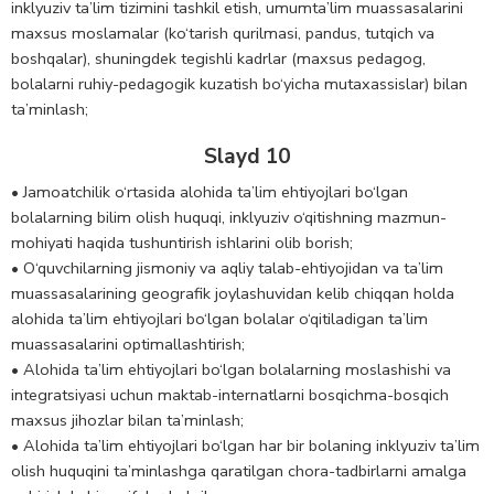
inklyuziv ta’lim tizimini tashkil etish, umumta’lim muassasalarini
maxsus moslamalar (ko‘tarish qurilmasi, pandus, tutqich va
boshqalar), shuningdek tegishli kadrlar (maxsus pedagog,
bolalarni ruhiy-pedagogik kuzatish bo‘yicha mutaxassislar) bilan
ta’minlash;
Slayd 10
• Jamoatchilik o‘rtasida alohida ta’lim ehtiyojlari bo‘lgan
bolalarning bilim olish huquqi, inklyuziv o‘qitishning mazmun-
mohiyati haqida tushuntirish ishlarini olib borish;
• O‘quvchilarning jismoniy va aqliy talab-ehtiyojidan va ta’lim
muassasalarining geografik joylashuvidan kelib chiqqan holda
alohida ta’lim ehtiyojlari bo‘lgan bolalar o‘qitiladigan ta’lim
muassasalarini optimallashtirish;
• Alohida ta’lim ehtiyojlari bo‘lgan bolalarning moslashishi va
integratsiyasi uchun maktab-internatlarni bosqichma-bosqich
maxsus jihozlar bilan ta’minlash;
• Alohida ta’lim ehtiyojlari bo‘lgan har bir bolaning inklyuziv ta’lim
olish huquqini ta’minlashga qaratilgan chora-tadbirlarni amalga