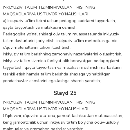
INKLYUZIV TA’LIM TIZIMINIRIVOJLANTIRISHNING
MAQSADLARIVA USTUVOR YO‘NALISHLARI
a) Inklyuziv ta’lim tizimi uchun pedagog kadrlarni tayyorlash,
qayta tayyorlash va malakasini oshirish:
Pedagogika yo‘nalishidagi oliy ta’lim muassasalarida inklyuziv
ta’lim dasturlarini joriy etish, inklyuziv ta’lim metodikasiga oid
o‘quv materiallarini takomillashtirish;
Inklyuziv ta’lim berishning zamonaviy nazariyalarini o‘zlashtirish,
inklyuziv ta’lim tizimida faoliyat olib borayotgan pedagoglarni
tayyorlash, qayta tayyorlash va malakasini oshirish markazlarini
tashkil etish hamda ta’lim berishda shaxsga yo‘naltirilgan
yondashuvlar asoslarini egallashga sharoit yaratish;
Slayd 25
INKLYUZIV TA’LIM TIZIMINIRIVOJLANTIRISHNING
MAQSADLARIVA USTUVOR YO‘NALISHLARI
O‘qituvchi, o‘quvchi, ota-ona, jamoat tashkilotlari mutaxassislari,
keng jamoatchilik uchun inklyuziv ta’lim bo‘yicha o‘quv-uslubiy
majmualar va ommabop nashrlar yaratish;