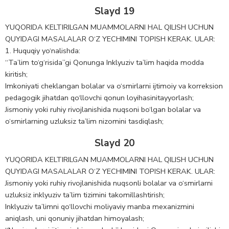
Slayd 19
YUQORIDA KELTIRILGAN MUAMMOLARNI HAL QILISH UCHUN
QUYIDAGI MASALALAR O‘Z YECHIMINI TOPISH KERAK. ULAR:
1. Huquqiy yo‘nalishda:
“Ta’lim to‘g‘risida”gi Qonunga Inklyuziv ta’lim haqida modda
kiritish;
Imkoniyati cheklangan bolalar va o‘smirlarni ijtimoiy va korreksion
pedagogik jihatdan qo‘llovchi qonun loyihasinitayyorlash;
Jismoniy yoki ruhiy rivojlanishida nuqsoni bo‘lgan bolalar va
o‘smirlarning uzluksiz ta’lim nizomini tasdiqlash;
Slayd 20
YUQORIDA KELTIRILGAN MUAMMOLARNI HAL QILISH UCHUN
QUYIDAGI MASALALAR O‘Z YECHIMINI TOPISH KERAK. ULAR:
Jismoniy yoki ruhiy rivojlanishida nuqsonli bolalar va o‘smirlarni
uzluksiz inklyuziv ta’lim tizimini takomillashtirish;
Inklyuziv ta’limni qo‘llovchi moliyaviy manba mexanizmini
aniqlash, uni qonuniy jihatdan himoyalash;