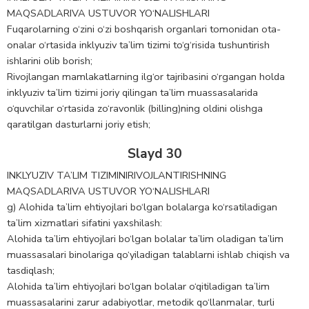
MAQSADLARIVA USTUVOR YO‘NALISHLARI
Fuqarolarning o‘zini o‘zi boshqarish organlari tomonidan ota-
onalar o‘rtasida inklyuziv ta’lim tizimi to‘g‘risida tushuntirish
ishlarini olib borish;
Rivojlangan mamlakatlarning ilg‘or tajribasini o‘rgangan holda
inklyuziv ta’lim tizimi joriy qilingan ta’lim muassasalarida
o‘quvchilar o‘rtasida zo‘ravonlik (billing)ning oldini olishga
qaratilgan dasturlarni joriy etish;
Slayd 30
INKLYUZIV TA’LIM TIZIMINIRIVOJLANTIRISHNING
MAQSADLARIVA USTUVOR YO‘NALISHLARI
g) Alohida ta’lim ehtiyojlari bo‘lgan bolalarga ko‘rsatiladigan
ta’lim xizmatlari sifatini yaxshilash:
Alohida ta’lim ehtiyojlari bo‘lgan bolalar ta’lim oladigan ta’lim
muassasalari binolariga qo‘yiladigan talablarni ishlab chiqish va
tasdiqlash;
Alohida ta’lim ehtiyojlari bo‘lgan bolalar o‘qitiladigan ta’lim
muassasalarini zarur adabiyotlar, metodik qo‘llanmalar, turli