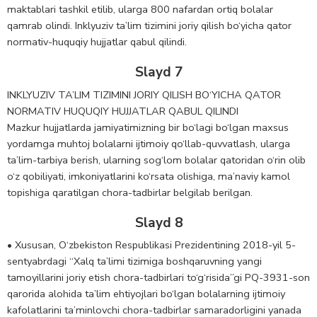
maktablari tashkil etilib, ularga 800 nafardan ortiq bolalar
qamrab olindi. Inklyuziv ta’lim tizimini joriy qilish bo‘yicha qator
normativ-huquqiy hujjatlar qabul qilindi.
Slayd 7
INKLYUZIV TA’LIM TIZIMINI JORIY QILISH BO‘YICHA QATOR
NORMATIV HUQUQIY HUJJATLAR QABUL QILINDI
Mazkur hujjatlarda jamiyatimizning bir bo‘lagi bo‘lgan maxsus
yordamga muhtoj bolalarni ijtimoiy qo‘llab-quvvatlash, ularga
ta’lim-tarbiya berish, ularning sog‘lom bolalar qatoridan o‘rin olib
o‘z qobiliyati, imkoniyatlarini ko‘rsata olishiga, ma’naviy kamol
topishiga qaratilgan chora-tadbirlar belgilab berilgan.
Slayd 8
• Xususan, O‘zbekiston Respublikasi Prezidentining 2018-yil 5-
sentyabrdagi “Xalq ta’limi tizimiga boshqaruvning yangi
tamoyillarini joriy etish chora-tadbirlari to‘g‘risida”gi PQ-3931-son
qarorida alohida ta’lim ehtiyojlari bo‘lgan bolalarning ijtimoiy
kafolatlarini ta’minlovchi chora-tadbirlar samaradorligini yanada