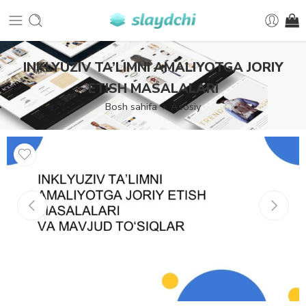
INKLYUZIV TA’LIMNI AMALIYOTGA JORIY
ETISH MASALALARI
Bosh sahifa
Asosiy