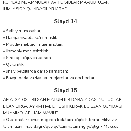
KO‘PLAB MUAMMOLAR VA TO‘SIQLAR MAVJUD. ULAR
JUMLASIGA QUYIDAGILAR KIRADI:
Slayd 14
• Salbiy munosabat;
• Hamjamiyatda ko‘rinmaslik;
• Moddiy mablag‘ muammolari;
• Jismoniy moslashtirish;
• Sinfdagi o‘quvchilar soni;
• Qaramlik;
• Jinsiy belgilarga qarab kamsitish;
• Favqulodda vaziyatlar, mojarolar va qochoqlar.
Slayd 15
AMALGA OSHIRILGAN MA’LUM BIR DARAJADAGI YUTUQLAR
BILAN BIRGA AYRIM HAL ETILISHI KERAK BO‘LGAN QUYIDAGI
MUAMMOLAR HAM MAVJUD:
• Ota-onalar uchun nogiron bolalarni o‘qitish tizimi, inklyuziv
ta’lim tizimi haqidagi o‘quv qo‘llanmalarning yo‘qligi;• Maxsus