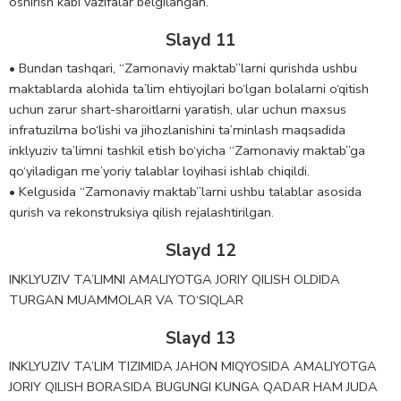
oshirish kabi vazifalar belgilangan.
Slayd 11
• Bundan tashqari, “Zamonaviy maktab”larni qurishda ushbu
maktablarda alohida ta’lim ehtiyojlari bo‘lgan bolalarni o‘qitish
uchun zarur shart-sharoitlarni yaratish, ular uchun maxsus
infratuzilma bo‘lishi va jihozlanishini ta’minlash maqsadida
inklyuziv ta’limni tashkil etish bo‘yicha “Zamonaviy maktab”ga
qo‘yiladigan me’yoriy talablar loyihasi ishlab chiqildi.
• Kelgusida “Zamonaviy maktab”larni ushbu talablar asosida
qurish va rekonstruksiya qilish rejalashtirilgan.
Slayd 12
INKLYUZIV TA’LIMNI AMALIYOTGA JORIY QILISH OLDIDA
TURGAN MUAMMOLAR VA TO‘SIQLAR
Slayd 13
INKLYUZIV TA’LIM TIZIMIDA JAHON MIQYOSIDA AMALIYOTGA
JORIY QILISH BORASIDA BUGUNGI KUNGA QADAR HAM JUDA