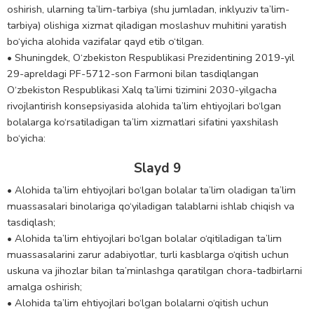
oshirish, ularning ta’lim-tarbiya (shu jumladan, inklyuziv ta’lim-
tarbiya) olishiga xizmat qiladigan moslashuv muhitini yaratish
bo‘yicha alohida vazifalar qayd etib o‘tilgan.
• Shuningdek, O‘zbekiston Respublikasi Prezidentining 2019-yil
29-apreldagi PF-5712-son Farmoni bilan tasdiqlangan
O‘zbekiston Respublikasi Xalq ta’limi tizimini 2030-yilgacha
rivojlantirish konsepsiyasida alohida ta’lim ehtiyojlari bo‘lgan
bolalarga ko‘rsatiladigan ta’lim xizmatlari sifatini yaxshilash
bo‘yicha:
Slayd 9
• Alohida ta’lim ehtiyojlari bo‘lgan bolalar ta’lim oladigan ta’lim
muassasalari binolariga qo‘yiladigan talablarni ishlab chiqish va
tasdiqlash;
• Alohida ta’lim ehtiyojlari bo‘lgan bolalar o‘qitiladigan ta’lim
muassasalarini zarur adabiyotlar, turli kasblarga o‘qitish uchun
uskuna va jihozlar bilan ta’minlashga qaratilgan chora-tadbirlarni
amalga oshirish;
• Alohida ta’lim ehtiyojlari bo‘lgan bolalarni o‘qitish uchun