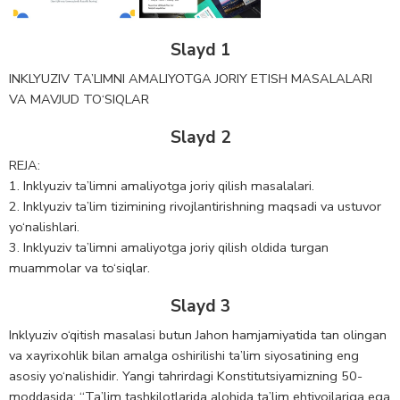
Slayd 1
INKLYUZIV TA’LIMNI AMALIYOTGA JORIY ETISH MASALALARI
VA MAVJUD TO‘SIQLAR
Slayd 2
REJA:
1. Inklyuziv ta’limni amaliyotga joriy qilish masalalari.
2. Inklyuziv ta’lim tizimining rivojlantirishning maqsadi va ustuvor
yo‘nalishlari.
3. Inklyuziv ta’limni amaliyotga joriy qilish oldida turgan
muammolar va to‘siqlar.
Slayd 3
Inklyuziv o‘qitish masalasi butun Jahon hamjamiyatida tan olingan
va xayrixohlik bilan amalga oshirilishi ta’lim siyosatining eng
asosiy yo‘nalishidir. Yangi tahrirdagi Konstitutsiyamizning 50-
moddasida: “Ta’lim tashkilotlarida alohida ta’lim ehtiyojlariga ega