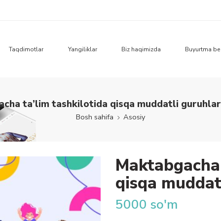
Taqdimotlar
Yangiliklar
Biz haqimizda
Buyurtma be
cha ta’lim tashkilotida qisqa muddatli guruhlarn
Bosh sahifa
Asosiy
Maktabgacha 
qisqa muddatl
5000
so'm