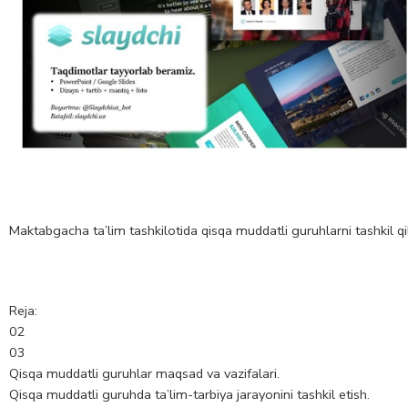
Maktabgacha ta’lim tashkilotida qisqa muddatli guruhlarni tashkil qi
Reja:
02
03
Qisqa muddatli guruhlar maqsad va vazifalari.
Qisqa muddatli guruhda ta’lim-tarbiya jarayonini tashkil etish.