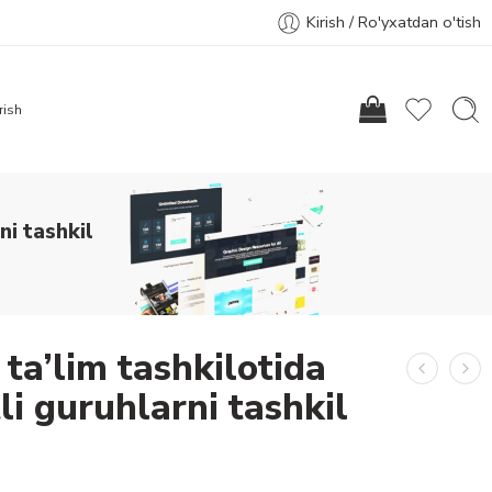
Kirish / Ro'yxatdan o'tish
rish
i tashkil
ta’lim tashkilotida
i guruhlarni tashkil