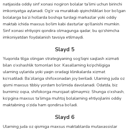
natijasida oddiy sinf xonasi nogiron bolalar ta’limi uchun birinchi
imkoniyatga aylanadi. Og‘ir va murakkab qiyinchiliklari bor bo‘lgan
bolalarga ba’zi hollarda boshqa turdagi markazlar yoki oddiy
maktab ichida maxsus bo‘lim kabi dasturlar qo‘llanishi mumkin.
Sinf xonasi ehtiyojni qondira olmagunga qadar, bu qo‘shimcha
imkoniyatdan foydalanish tavsiya etilmaydi.
Slayd 5
Yuqorida tilga olingan strategiyaning sog‘liqni saqlash xizmati
bilan o‘xshashlik tomonlari bor. Kasallarning ko‘pchiligiga
ularning uylarida yoki yaqin oradagi klinikalarda xizmat
ko‘rsatiladi. Ba’zilariga shifoxonadan joy beriladi. Ularning juda oz
qismi maxsus tibbiy yordam bo‘limida davolanadi. Odatda, biz
burnimiz oqsa, shifokorga murojaat qilmaymiz. Shunga o‘xshash,
ko‘pgina maxsus ta’limga muhtoj bolalarning ehtiyojlarini oddiy
maktabning o‘zida ham qondirsa bo‘ladi.
Slayd 6
Ularning juda oz qismiga maxsus maktablarda mutaxassislar