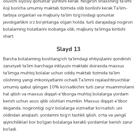
oluvchi siyosiy qonunlar yuritishi kerak. Nogiron shaxsning ta’limi
iloji boricha umumiy maktab tizimida olib borilishi kerak.Ta’lim-
tarbiya organlari va majburiy ta’lim to‘g‘risidagi qonunlar
javobgarlikni o‘z bo‘yinlariga olgan holda, turli darajadagi nogiron
bolalarning holatlarini inobatga olib, majburiy ta’limga kiritishi
shart.
Slayd 13
Barcha bolalarning boshlang‘ich ta’limdagi ehtiyojlarini qondirish
zaruriyati ta’lim barchaga inklyuziv maktabi doirasida maxsus
ta’limga muhtoj bolalar uchun oddiy maktab tizimida ta’lim
olishning yangi imkoniyatlarini ochadi.Ta’limni rejalashtiruvchilar
umumiy qabul qilingan 10% ko‘rsatkichni turli zarur muammolarni
hal qilish va maxsus diqqat-e’tiborga muhtoj bolalarga yordam
berish uchun asos qilib olishlari mumkin. Maxsus diqqat-e’tibor
deganda, nogironligi og‘ir bolalarga xizmatlar ko‘rsatish, uni
oldindan aniqlash, yordamni to‘g‘ri tashkil qilish, o‘rta va yengil
qiyinchiliklari bor bo‘lgan bolalarga kerakli yordamlar berish zarur
bo‘ladi.