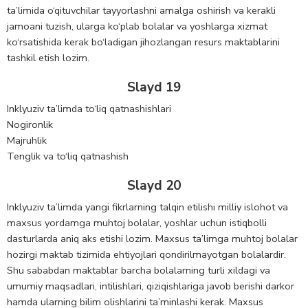
ta’limida o‘qituvchilar tayyorlashni amalga oshirish va kerakli
jamoani tuzish, ularga ko‘plab bolalar va yoshlarga xizmat
ko‘rsatishida kerak bo‘ladigan jihozlangan resurs maktablarini
tashkil etish lozim.
Slayd 19
Inklyuziv ta’limda to‘liq qatnashishlari
Nogironlik
Majruhlik
Tenglik va to‘liq qatnashish
Slayd 20
Inklyuziv ta’limda yangi fikrlarning talqin etilishi milliy islohot va
maxsus yordamga muhtoj bolalar, yoshlar uchun istiqbolli
dasturlarda aniq aks etishi lozim. Maxsus ta’limga muhtoj bolalar
hozirgi maktab tizimida ehtiyojlari qondirilmayotgan bolalardir.
Shu sababdan maktablar barcha bolalarning turli xildagi va
umumiy maqsadlari, intilishlari, qiziqishlariga javob berishi darkor
hamda ularning bilim olishlarini ta’minlashi kerak. Maxsus