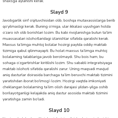
shaxsga aylanishi kerak.
Slayd 9
Javobgarlik sinf o‘qituvchisidan olib, boshqa mutaxassislarga berib
qo‘yilmasligi kerak. Buning o‘rniga, ular ikkalasi uyushgan holda
o‘zaro ish olib borishlari lozim. Bu kabi rivojlanishga butun ta’lim
muassasalari islohotlaridagi izlanishlar sifatida qaralishi kerak.
Maxsus ta’limga muhtoj bolalar hozirgi paytda oddiy maktab
tizimiga qabul qilinmayapti. Bu holat maxsus ta’limga muhtoj
bolalarning talablariga javob berolmaydi. Shu bois ham, bu
sohaga o‘zgartirishlar kiritilishi lozim. Shu sababli integratsiyaga
maktab islohoti sifatida qaralishi zarur. Uning maqsadi mavjud
aniq dasturlar doirasida barchaga ta’lim beruvchi maktab tizimini
yaratishdan iborat bo‘lmog‘i lozim. Hozirgi vaqtda imkoniyati
cheklangan bolalarning ta’lim olish darajasi yildan-yilga oshib
borilayotganligi kelajakda aniq dastur asosida maktab tizimini
yaratishga zamin bo‘ladi.
Slayd 10