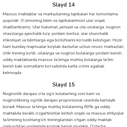
Slayd 14
Maxsus maktablar va markazlarning tajribalari har tomonlama
yuqoridir. O‘zimizning bilim va tajribalarimizni ular orqali
shakllantiramiz. Ular hukumat, jamiyat va ota-onalarga, nogiron
shaxslarga qanchalik ko‘p yordam berilsa, ular shunchalik
imkoniyat va bilimlarga ega bo‘lishlarini ko‘rsatib kelishgan. Hozir
ham bunday majmualar ko‘plab dasturlar uchun resurs markazlari,
ichki trening bo‘lib, oilalarga va nogiron bolalarga yordam berish,
oddiy maktablarda maxsus ta’limga muhtoj bolalarga ta’lim
berish kabi xizmatlarni ko‘rsatishda katta o‘rinni egallab
kelmoqda.
Slayd 15
Nogironlik darajasi o‘ta og‘ir bolalarning soni kam va
nogironlikning og‘irlik darajasi proporsional ravishda kamayib
boradi. Maxsus ta’limga muhtoj bolalarning 80% ga oddiy
maktabda kerakli o‘zgartirishlar kiritish orqali va maxsus ehtiyojlar
ta’limining boshlang‘ich treninglaridan o‘tgan oddiy maktab
o‘qituvchilari yordamida ko‘mak berish mumkin. O‘rtacha