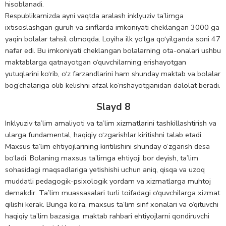
hisoblanadi.
Respublikamizda ayni vaqtda aralash inklyuziv ta’limga
ixtisoslashgan guruh va sinflarda imkoniyati cheklangan 3000 ga
yaqin bolalar tahsil olmoqda. Loyiha ilk yo‘lga qo‘yilganda soni 47
nafar edi. Bu imkoniyati cheklangan bolalarning ota-onalari ushbu
maktablarga qatnayotgan o‘quvchilarning erishayotgan
yutuqlarini ko‘rib, o‘z farzandlarini ham shunday maktab va bolalar
bog‘chalariga olib kelishni afzal ko‘rishayotganidan dalolat beradi.
Slayd 8
Inklyuziv ta’lim amaliyoti va ta’lim xizmatlarini tashkillashtirish va
ularga fundamental, haqiqiy o‘zgarishlar kiritishni talab etadi.
Maxsus ta’lim ehtiyojlarining kiritilishini shunday o‘zgarish desa
bo‘ladi. Bolaning maxsus ta’limga ehtiyoji bor deyish, ta’lim
sohasidagi maqsadlariga yetishishi uchun aniq, qisqa va uzoq
muddatli pedagogik-psixologik yordam va xizmatlarga muhtoj
demakdir. Ta’lim muassasalari turli toifadagi o‘quvchilarga xizmat
qilishi kerak. Bunga ko‘ra, maxsus ta’lim sinf xonalari va o‘qituvchi
haqiqiy ta’lim bazasiga, maktab rahbari ehtiyojlarni qondiruvchi