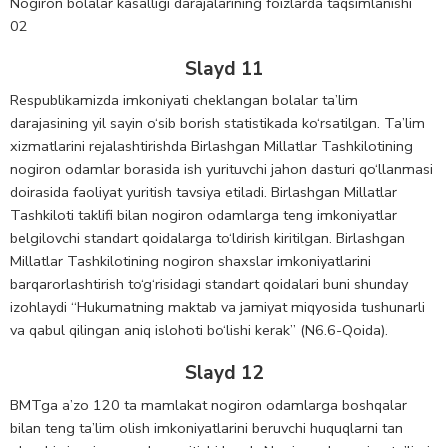
Nogiron bolalar kasalligi darajalarining foizlarda taqsimlanishi
02
Slayd 11
Respublikamizda imkoniyati cheklangan bolalar ta’lim
darajasining yil sayin o‘sib borish statistikada ko‘rsatilgan. Ta’lim
xizmatlarini rejalashtirishda Birlashgan Millatlar Tashkilotining
nogiron odamlar borasida ish yurituvchi jahon dasturi qo‘llanmasi
doirasida faoliyat yuritish tavsiya etiladi. Birlashgan Millatlar
Tashkiloti taklifi bilan nogiron odamlarga teng imkoniyatlar
belgilovchi standart qoidalarga to‘ldirish kiritilgan. Birlashgan
Millatlar Tashkilotining nogiron shaxslar imkoniyatlarini
barqarorlashtirish to‘g‘risidagi standart qoidalari buni shunday
izohlaydi “Hukumatning maktab va jamiyat miqyosida tushunarli
va qabul qilingan aniq islohoti bo‘lishi kerak” (N6.6-Qoida).
Slayd 12
BMTga a’zo 120 ta mamlakat nogiron odamlarga boshqalar
bilan teng ta’lim olish imkoniyatlarini beruvchi huquqlarni tan