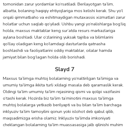
tomonidan zarur yordamlar ko‘rsatiladi. Berilayotgan ta’lim,
albatta, bolaning haqiqiy ehtiyojlariga mos kelishi kerak. Shu yo‘l
orqali qimmatbaho va eshitmaydigan mutaxassis xizmatlari zarur
holatlar uchun saqlab qo‘yiladi. Ushbu yangi yo‘nalishlarga bog‘liq
holda, maxsus maktablar keng sur’atda resurs markazlariga
aylana boshladi. Ular o‘zlarining yuksak tajriba va bilimlarini
qo‘llay oladigan keng ko‘lamdagi dasturlarda qatnasha
boshlashdi va faoliyatlarini oddiy maktablar, oilalar hamda
jamiyat bilan bog‘lagan holda olib borishadi.
Slayd 7
Maxsus ta’limga muhtoj bolalarning yo‘naltirilgan ta’limiga va
umumiy ta’limga ikkita turli xildagi masala deb qaramaslik kerak.
Oldingi ta’lim umumiy ta’lim rejasining qismi va qolipi vazifasini
o‘tashi kerak. Hozirda biz ta’lim ta’minotini maxsus ta’limga
muhtoj bolalarga yetkazib berilyapti va bu bilan ta’lim barchaga
inklyuziv ta’lim tamoyilini qonun yoki islohot deb qabul qilib,
maqsadimizga erisha olamiz. Inklyuziv ta’limda imkoniyati
cheklangan bolalarning ta’lim muassasasiga jalb qilinishi muhim