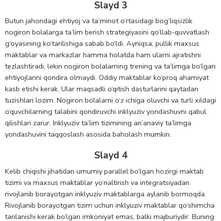
Slayd 3
Butun jahondagi ehtiyoj va ta’minot o‘rtasidagi bog‘liqsizlik
nogiron bolalarga ta’lim berish strategiyasini qo‘llab-quvvatlash
g‘oyasining ko‘tarilishiga sabab bo‘ldi. Ayniqsa, pullik maxsus
maktablar va markazlar hamma holatda ham ularni ajratishni
tezlashtiradi, lekin nogiron bolalarning trening va ta’limga bo‘lgan
ehtiyojlarini qondira olmaydi. Oddiy maktablar ko‘proq ahamiyat
kasb etishi kerak. Ular maqsadli o‘qitish dasturlarini qaytadan
tuzishlari lozim. Nogiron bolalarni o‘z ichiga oluvchi va turli xildagi
o‘quvchilarning talabini qondiruvchi inklyuziv yondashuvni qabul
qilishlari zarur. Inklyuziv ta’lim tizimining an’anaviy ta’limga
yondashuvini taqqoslash asosida baholash mumkin.
Slayd 4
Kelib chiqishi jihatidan umumiy parallel bo‘lgan hozirgi maktab
tizimi va maxsus maktablar yo‘naltirish va integratsiyadan
rivojlanib borayotgan inklyuziv maktablarga aylanib bormoqda.
Rivojlanib borayotgan tizim uchun inklyuziv maktablar qo‘shimcha
tanlanishi kerak bo‘lgan imkoniyat emas, balki majburiydir. Buning