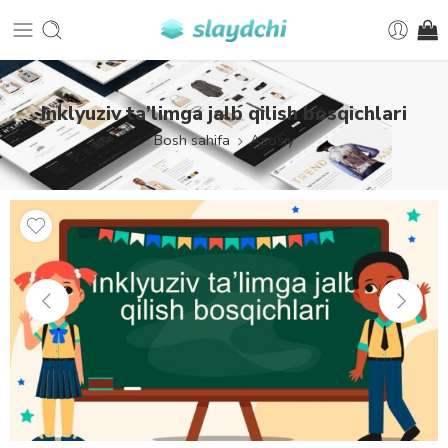
Inklyuziv ta’limga jalb qilish bosqichlari
Bosh sahifa
Asosiy