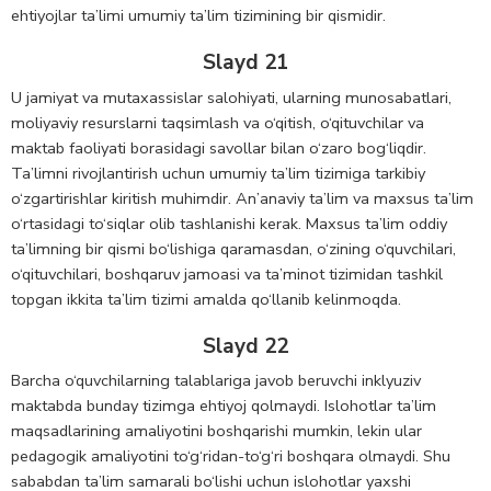
ehtiyojlar ta’limi umumiy ta’lim tizimining bir qismidir.
Slayd 21
U jamiyat va mutaxassislar salohiyati, ularning munosabatlari,
moliyaviy resurslarni taqsimlash va o‘qitish, o‘qituvchilar va
maktab faoliyati borasidagi savollar bilan o‘zaro bog‘liqdir.
Ta’limni rivojlantirish uchun umumiy ta’lim tizimiga tarkibiy
o‘zgartirishlar kiritish muhimdir. An’anaviy ta’lim va maxsus ta’lim
o‘rtasidagi to‘siqlar olib tashlanishi kerak. Maxsus ta’lim oddiy
ta’limning bir qismi bo‘lishiga qaramasdan, o‘zining o‘quvchilari,
o‘qituvchilari, boshqaruv jamoasi va ta’minot tizimidan tashkil
topgan ikkita ta’lim tizimi amalda qo‘llanib kelinmoqda.
Slayd 22
Barcha o‘quvchilarning talablariga javob beruvchi inklyuziv
maktabda bunday tizimga ehtiyoj qolmaydi. Islohotlar ta’lim
maqsadlarining amaliyotini boshqarishi mumkin, lekin ular
pedagogik amaliyotini to‘g‘ridan-to‘g‘ri boshqara olmaydi. Shu
sababdan ta’lim samarali bo‘lishi uchun islohotlar yaxshi