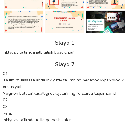
Slayd 1
Inklyuziv ta’limga jalb qilish bosqichlari
Slayd 2
01
Ta’lim muassasalarida inklyuziv ta’limning pedagogik-psixologik
xususiyati.
Nogiron bolalar kasalligi darajalarining foizlarda taqsimlanishi.
02
03
Reja:
Inklyuziv ta’limda to‘liq qatnashishlar.