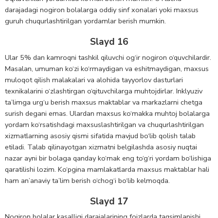
darajadagi nogiron bolalarga oddiy sinf xonalari yoki maxsus
guruh chuqurlashtirilgan yordamlar berish mumkin.
Slayd 16
Ular 5% dan kamroqni tashkil qiluvchi og‘ir nogiron o‘quvchilardir.
Masalan, umuman ko‘zi ko‘rmaydigan va eshitmaydigan, maxsus
muloqot qilish malakalari va alohida tayyorlov dasturlari
texnikalarini o‘zlashtirgan o‘qituvchilarga muhtojdirlar. Inklyuziv
ta’limga urg‘u berish maxsus maktablar va markazlarni chetga
surish degani emas. Ulardan maxsus ko‘makka muhtoj bolalarga
yordam ko‘rsatishdagi maxsuslashtirilgan va chuqurlashtirilgan
xizmatlarning asosiy qismi sifatida mavjud bo‘lib qolish talab
etiladi. Talab qilinayotgan xizmatni belgilashda asosiy nuqtai
nazar ayni bir bolaga qanday ko‘mak eng to‘g‘ri yordam bo‘lishiga
qaratilishi lozim. Ko‘pgina mamlakatlarda maxsus maktablar hali
ham an’anaviy ta’lim berish o‘chog‘i bo‘lib kelmoqda.
Slayd 17
Nogiron bolalar kasalligi darajalarining foizlarda taqsimlanishi