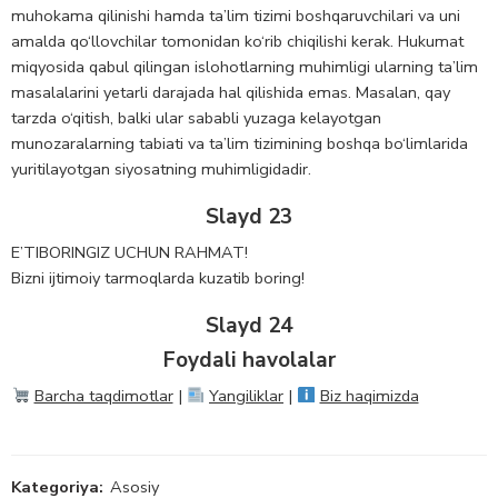
muhokama qilinishi hamda ta’lim tizimi boshqaruvchilari va uni
amalda qo‘llovchilar tomonidan ko‘rib chiqilishi kerak. Hukumat
miqyosida qabul qilingan islohotlarning muhimligi ularning ta’lim
masalalarini yetarli darajada hal qilishida emas. Masalan, qay
tarzda o‘qitish, balki ular sababli yuzaga kelayotgan
munozaralarning tabiati va ta’lim tizimining boshqa bo‘limlarida
yuritilayotgan siyosatning muhimligidadir.
Slayd 23
E’TIBORINGIZ UCHUN RAHMAT!
Bizni ijtimoiy tarmoqlarda kuzatib boring!
Slayd 24
Foydali havolalar
Barcha taqdimotlar
|
Yangiliklar
|
Biz haqimizda
Kategoriya:
Asosiy