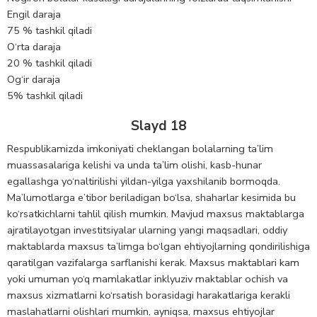
Engil daraja
75 % tashkil qiladi
O‘rta daraja
20 % tashkil qiladi
Og‘ir daraja
5% tashkil qiladi
Slayd 18
Respublikamizda imkoniyati cheklangan bolalarning ta’lim
muassasalariga kelishi va unda ta’lim olishi, kasb-hunar
egallashga yo‘naltirilishi yildan-yilga yaxshilanib bormoqda.
Ma’lumotlarga e’tibor beriladigan bo‘lsa, shaharlar kesimida bu
ko‘rsatkichlarni tahlil qilish mumkin. Mavjud maxsus maktablarga
ajratilayotgan investitsiyalar ularning yangi maqsadlari, oddiy
maktablarda maxsus ta’limga bo‘lgan ehtiyojlarning qondirilishiga
qaratilgan vazifalarga sarflanishi kerak. Maxsus maktablari kam
yoki umuman yo‘q mamlakatlar inklyuziv maktablar ochish va
maxsus xizmatlarni ko‘rsatish borasidagi harakatlariga kerakli
maslahatlarni olishlari mumkin, ayniqsa, maxsus ehtiyojlar