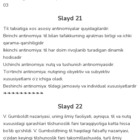
03
Slayd 21
Til tabiatiga xos asosiy antinomiyalar quyidagilardir:
Birinchi antinomiya: til bilan tafakkurning ajralmas birligi va ichki
qarama-qarshiligidir
Ikkinchi antinomiya: til har doim rivojlanib turadigan dinamik
hodisadir
Uchinchi antinomiya: nutq va tushunish antinomiyasidir.
To‘rtinchi antinomiya: nutqning obyektiv va subyektiv
xususiyatlarni o‘z ichiga oladi.
Beshinchi antinomiya: tildagi jamoaviy va individual xususiyatlardir
❧❧❧❧❧❧❧❧❧❧
Slayd 22
V. Gumboldt nazariyasi, uning ilmiy faoliyati, ayniqsa, til va nutq
xususidagi qarashlari tilshunoslik fani taraqqiyotiga katta hissa
bo‘lib qo‘shildi. V. Gumboldtning til haqidagi falsafiy nazariyasi,
o‘zidan keyingi tilshunoslik fani takomillashuvida, turli ilmiy