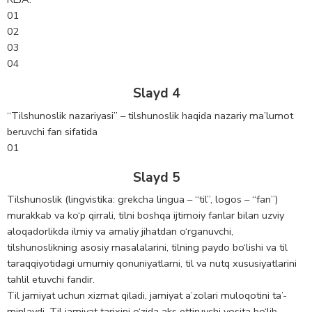
01
02
03
04
Slayd 4
“Tilshunoslik nazariyasi” – tilshunoslik haqida nazariy ma’lumot
beruvchi fan sifatida
01
Slayd 5
Tilshunoslik (lingvistika: grekcha lingua – “til”, logos – “fan”)
murakkab va ko‘p qirrali, tilni boshqa ijtimoiy fanlar bilan uzviy
aloqadorlikda ilmiy va amaliy jihatdan o‘rganuvchi,
tilshunoslikning asosiy masalalarini, tilning paydo bo‘lishi va til
taraqqiyotidagi umumiy qonuniyatlarni, til va nutq xususiyatlarini
tahlil etuvchi fandir.
Til jamiyat uchun xizmat qiladi, jamiyat a’zolari muloqotini ta’-
minlaydi. Til jamiyat tarixini o‘zida aks ettiruvchi vosita bo‘lib,