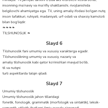
insonning ma’naviy va ma’rifiy shakllanishi, rivojlanishida
belgilovchi ahamiyatga ega. Til, uning amaliy ifodasi bo‘lgan nutq
inson tafakkuri, ruhiyati, madaniyati, urf-odati va shaxsiy kamoloti
bilan bog‘liqdir.
❧❧❧❧
TILSHUNOSLIK ❧
Slayd 6
Tilshunoslik fani umumiy va xususiy xarakterga egadir.
Tilshunoslikning umumiy va xususiy, nazariy va
amaliy tilshunoslik kabi qator ko‘rinishlari mavjud bo‘lib,
til va nutqni
turli aspektlarda talqin qiladi.
Slayd 7
Umumiy tilshunoslik
Umumiy tilshunoslik jahon tillaridagi
fonetik, fonologik, grammatik (morfologik va sintaktik), leksik-
semantik, stilistik jihatlarni ilmiy asosda o‘rganadi.