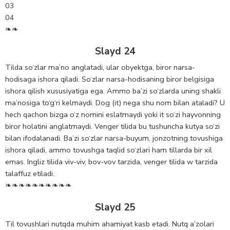
03
04
❧❧
Slayd 24
Tilda so‘zlar ma’no anglatadi, ular obyektga, biror narsa-
hodisaga ishora qiladi. So‘zlar narsa-hodisaning biror belgisiga
ishora qilish xususiyatiga ega. Ammo ba’zi so‘zlarda uning shakli
ma’nosiga to‘g‘ri kelmaydi. Dog (it) nega shu nom bilan ataladi? U
hech qachon bizga o‘z nomini eslatmaydi yoki it so‘zi hayvonning
biror holatini anglatmaydi. Venger tilida bu tushuncha kutya so‘zi
bilan ifodalanadi. Ba’zi so‘zlar narsa-buyum, jonzotning tovushiga
ishora qiladi, ammo tovushga taqlid so‘zlari ham tillarda bir xil
emas. Ingliz tilida viv-viv, bov-vov tarzida, venger tilida w tarzida
talaffuz etiladi.
❧❧❧❧❧❧❧❧❧❧
Slayd 25
Til tovushlari nutqda muhim ahamiyat kasb etadi. Nutq a’zolari