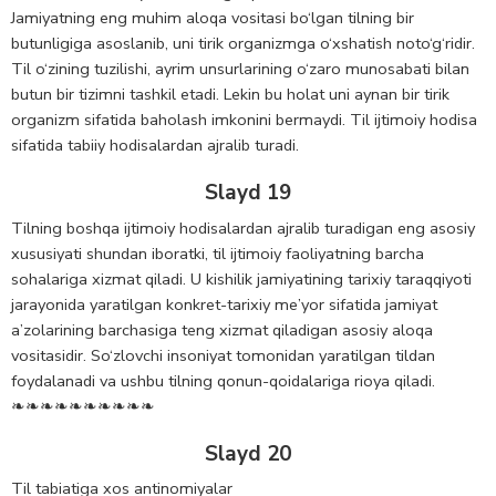
Jamiyatning eng muhim aloqa vositasi bo‘lgan tilning bir
butunligiga asoslanib, uni tirik organizmga o‘xshatish noto‘g‘ridir.
Til o‘zining tuzilishi, ayrim unsurlarining o‘zaro munosabati bilan
butun bir tizimni tashkil etadi. Lekin bu holat uni aynan bir tirik
organizm sifatida baholash imkonini bermaydi. Til ijtimoiy hodisa
sifatida tabiiy hodisalardan ajralib turadi.
Slayd 19
Tilning boshqa ijtimoiy hodisalardan ajralib turadigan eng asosiy
xususiyati shundan iboratki, til ijtimoiy faoliyatning barcha
sohalariga xizmat qiladi. U kishilik jamiyatining tarixiy taraqqiyoti
jarayonida yaratilgan konkret-tarixiy me’yor sifatida jamiyat
a’zolarining barchasiga teng xizmat qiladigan asosiy aloqa
vositasidir. So‘zlovchi insoniyat tomonidan yaratilgan tildan
foydalanadi va ushbu tilning qonun-qoidalariga rioya qiladi.
❧❧❧❧❧❧❧❧❧❧
Slayd 20
Til tabiatiga xos antinomiyalar