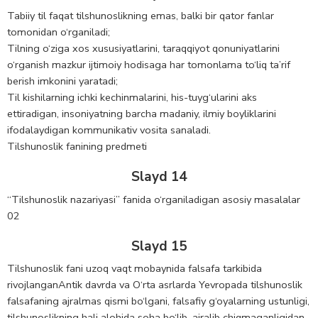
Tabiiy til faqat tilshunoslikning emas, balki bir qator fanlar
tomonidan o‘rganiladi;
Tilning o‘ziga xos xususiyatlarini, taraqqiyot qonuniyatlarini
o‘rganish mazkur ijtimoiy hodisaga har tomonlama to‘liq ta’rif
berish imkonini yaratadi;
Til kishilarning ichki kechinmalarini, his-tuyg‘ularini aks
ettiradigan, insoniyatning barcha madaniy, ilmiy boyliklarini
ifodalaydigan kommunikativ vosita sanaladi.
Tilshunoslik fanining predmeti
Slayd 14
“Tilshunoslik nazariyasi” fanida o‘rganiladigan asosiy masalalar
02
Slayd 15
Tilshunoslik fani uzoq vaqt mobaynida falsafa tarkibida
rivojlanganAntik davrda va O‘rta asrlarda Yevropada tilshunoslik
falsafaning ajralmas qismi bo‘lgani, falsafiy g‘oyalarning ustunligi,
tilshunoslikning hali alohida soha bo‘lib, ajralib chiqmaganligidan