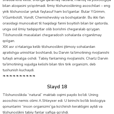
bilan aloqasini yo‘qotmadi. Ilmiy tilshunoslikning asoschilari – eng
yirik tilshunoslar yetuk faylasuf ham bo‘lganlar. Bular Y.Grimm,
V.Gumboldt, Vundt, Chernishevskiy va boshqalardir. Bu ikki fan
orasidagi munosabat til haqidagi fanni boyitish bilan bir qatorda,
unga oid ilmiy tadqiqotlar olib borishni chegaralab qo‘ygan.
Tilshunoslik masalalari chegaradosh sohalarda o‘rganilmay
qolgan.
XIX asr o‘rtalariga kelib tilshunoslikni ijtimoiy sohalardan
ajratishga urinishlar boshlandi, bu Darvin ta’limotining rivojlanishi
tufayli amalga oshdi. Tabiiy fanlarning rivojlanishi, Charlz Darvin
ta’limotining vujudga kelishi bilan tilni tirik organizm, deb
tushunish kuchaydi.
❧❧❧❧❧❧❧❧❧❧
Slayd 18
Tilshunoslikda “natural” maktab oqimi paydo bo‘ldi. Uning
asoschisi nemis olimi A.Shleyxer edi. U birinchi bo‘lib biologiya
qonunlarini “inson organizmi”ga ko‘chirish kerakligini aytdi va
tilshunoslikni tabiiy fanlar safiga qo‘shdi.