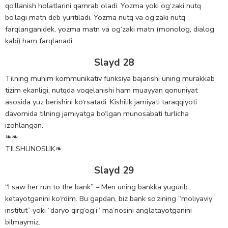
qo‘llanish holatlarini qamrab oladi. Yozma yoki og‘zaki nutq
bo‘lagi matn deb yuritiladi. Yozma nutq va og‘zaki nutq
farqlanganidek, yozma matn va og‘zaki matn (monolog, dialog
kabi) ham farqlanadi.
Slayd 28
Tilning muhim kommunikativ funksiya bajarishi uning murakkab
tizim ekanligi, nutqda voqelanishi ham muayyan qonuniyat
asosida yuz berishini ko‘rsatadi. Kishilik jamiyati taraqqiyoti
davomida tilning jamiyatga bo‘lgan munosabati turlicha
izohlangan.
❧❧
TILSHUNOSLIK❧
Slayd 29
“I saw her run to the bank” – Men uning bankka yugurib
ketayotganini ko‘rdim. Bu gapdan, biz bank so‘zining “moliyaviy
institut” yoki “daryo qirg‘og‘i” ma’nosini anglatayotganini
bilmaymiz.