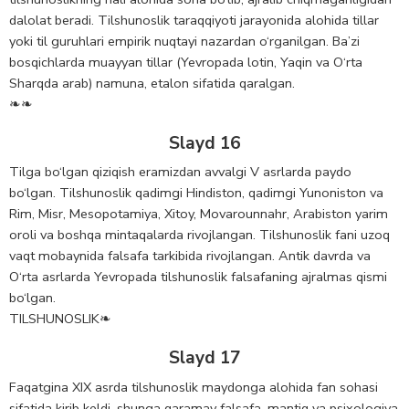
dalolat beradi. Tilshunoslik taraqqiyoti jarayonida alohida tillar
yoki til guruhlari empirik nuqtayi nazardan o‘rganilgan. Ba’zi
bosqichlarda muayyan tillar (Yevropada lotin, Yaqin va O‘rta
Sharqda arab) namuna, etalon sifatida qaralgan.
❧❧
Slayd 16
Tilga bo‘lgan qiziqish eramizdan avvalgi V asrlarda paydo
bo‘lgan. Tilshunoslik qadimgi Hindiston, qadimgi Yunoniston va
Rim, Misr, Mesopotamiya, Xitoy, Movarounnahr, Arabiston yarim
oroli va boshqa mintaqalarda rivojlangan. Tilshunoslik fani uzoq
vaqt mobaynida falsafa tarkibida rivojlangan. Antik davrda va
O‘rta asrlarda Yevropada tilshunoslik falsafaning ajralmas qismi
bo‘lgan.
TILSHUNOSLIK❧
Slayd 17
Faqatgina XIX asrda tilshunoslik maydonga alohida fan sohasi
sifatida kirib keldi, shunga qaramay falsafa, mantiq va psixologiya