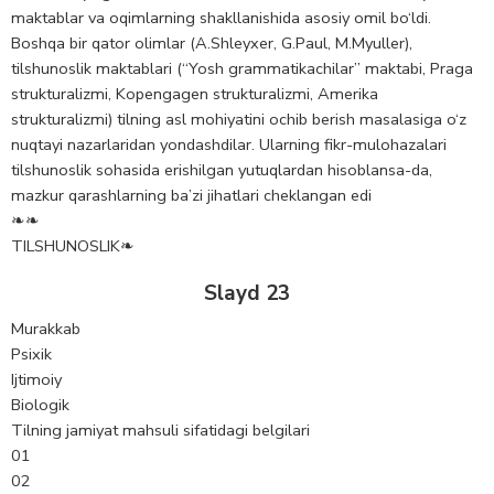
maktablar va oqimlarning shakllanishida asosiy omil bo‘ldi.
Boshqa bir qator olimlar (A.Shleyxer, G.Paul, M.Myuller),
tilshunoslik maktablari (“Yosh grammatikachilar” maktabi, Praga
strukturalizmi, Kopengagen strukturalizmi, Amerika
strukturalizmi) tilning asl mohiyatini ochib berish masalasiga o‘z
nuqtayi nazarlaridan yondashdilar. Ularning fikr-mulohazalari
tilshunoslik sohasida erishilgan yutuqlardan hisoblansa-da,
mazkur qarashlarning ba’zi jihatlari cheklangan edi
❧❧
TILSHUNOSLIK❧
Slayd 23
Murakkab
Psixik
Ijtimoiy
Biologik
Tilning jamiyat mahsuli sifatidagi belgilari
01
02