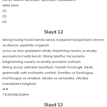
tahlil etish;
02
03
04
Slayd 12
tilning hozirgi holati hamda tarixiy rivojlanish bosqichlarini sinxron
va diaxron aspektda o‘rganish;
yozuv va imlo qoidalarini ishlab chiqishning nazariy va amaliy
asoslarini ko‘rsatib berish; tilning talaffuz me’yorlarini
belgilashning nazariy va amaliy asoslarini izohlash;
tilning asosiy sathlarini tavsiflash, fonetik-fonologik, leksik,
grammatik sath mohiyatini yoritish, fonetika va fonologiya,
morfologiya va sintaksis, leksika va semantika, stilistika
masalalarini belgilash.
❧❧
TILSHUNOSLIK❧
Slayd 13