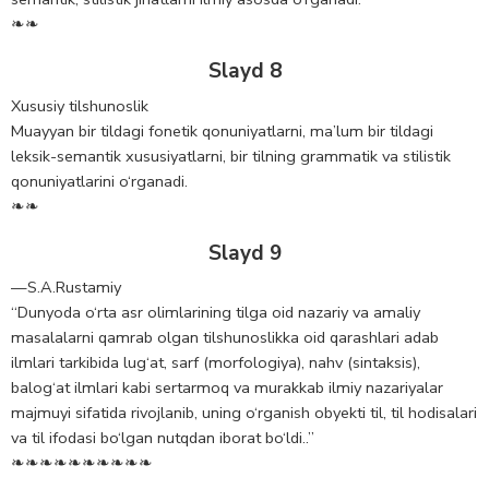
❧❧
Slayd 8
Xususiy tilshunoslik
Muayyan bir tildagi fonetik qonuniyatlarni, ma’lum bir tildagi
leksik-semantik xususiyatlarni, bir tilning grammatik va stilistik
qonuniyatlarini o‘rganadi.
❧❧
Slayd 9
—S.A.Rustamiy
“Dunyoda o‘rta asr olimlarining tilga oid nazariy va amaliy
masalalarni qamrab olgan tilshunoslikka oid qarashlari adab
ilmlari tarkibida lug‘at, sarf (morfologiya), nahv (sintaksis),
balog‘at ilmlari kabi sertarmoq va murakkab ilmiy nazariyalar
majmuyi sifatida rivojlanib, uning o‘rganish obyekti til, til hodisalari
va til ifodasi bo‘lgan nutqdan iborat bo‘ldi..”
❧❧❧❧❧❧❧❧❧❧