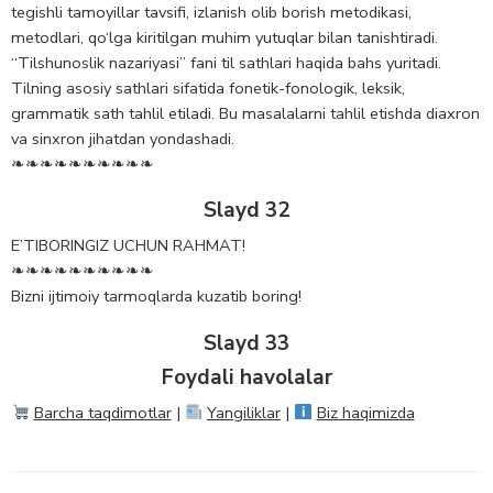
tegishli tamoyillar tavsifi, izlanish olib borish metodikasi,
metodlari, qo‘lga kiritilgan muhim yutuqlar bilan tanishtiradi.
“Tilshunoslik nazariyasi” fani til sathlari haqida bahs yuritadi.
Tilning asosiy sathlari sifatida fonetik-fonologik, leksik,
grammatik sath tahlil etiladi. Bu masalalarni tahlil etishda diaxron
va sinxron jihatdan yondashadi.
❧❧❧❧❧❧❧❧❧❧
Slayd 32
E’TIBORINGIZ UCHUN RAHMAT!
❧❧❧❧❧❧❧❧❧❧
Bizni ijtimoiy tarmoqlarda kuzatib boring!
Slayd 33
Foydali havolalar
Barcha taqdimotlar
|
Yangiliklar
|
Biz haqimizda