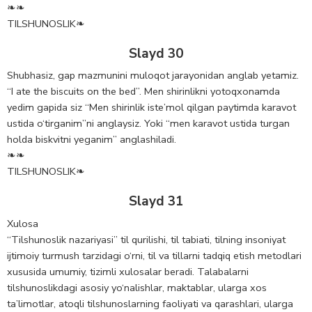
❧❧
TILSHUNOSLIK❧
Slayd 30
Shubhasiz, gap mazmunini muloqot jarayonidan anglab yetamiz.
“I ate the biscuits on the bed”. Men shirinlikni yotoqxonamda
yedim gapida siz “Men shirinlik iste’mol qilgan paytimda karavot
ustida o‘tirganim”ni anglaysiz. Yoki “men karavot ustida turgan
holda biskvitni yeganim” anglashiladi.
❧❧
TILSHUNOSLIK❧
Slayd 31
Xulosa
“Tilshunoslik nazariyasi” til qurilishi, til tabiati, tilning insoniyat
ijtimoiy turmush tarzidagi o‘rni, til va tillarni tadqiq etish metodlari
xususida umumiy, tizimli xulosalar beradi. Talabalarni
tilshunoslikdagi asosiy yo‘nalishlar, maktablar, ularga xos
ta’limotlar, atoqli tilshunoslarning faoliyati va qarashlari, ularga