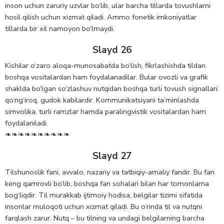
inson uchun zaruriy uzvlar bo‘lib, ular barcha tillarda tovushlarni
hosil qilish uchun xizmat qiladi. Ammo fonetik imkoniyatlar
tillarda bir xil namoyon bo‘lmaydi.
Slayd 26
Kishilar o‘zaro aloqa-munosabatda bo‘lish, fikrlashishda tildan
boshqa vositalardan ham foydalanadilar. Bular ovozli va grafik
shaklda bo‘lgan so‘zlashuv nutqidan boshqa turli tovush signallari:
qo‘ng‘iroq, gudok kabilardir. Kommunikatsiyani ta’minlashda
simvolika, turli ramzlar hamda paralingvistik vositalardan ham
foydalaniladi.
❧❧❧❧❧❧❧❧❧❧
Slayd 27
Tilshunoslik fani, avvalo, nazariy va tatbiqiy-amaliy fandir. Bu fan
keng qamrovli bo‘lib, boshqa fan sohalari bilan har tomonlama
bog‘liqdir. Til murakkab ijtimoiy hodisa, belgilar tizimi sifatida
insonlar muloqoti uchun xizmat qiladi. Bu o‘rinda til va nutqni
farqlash zarur. Nutq – bu tilning va undagi belgilarning barcha