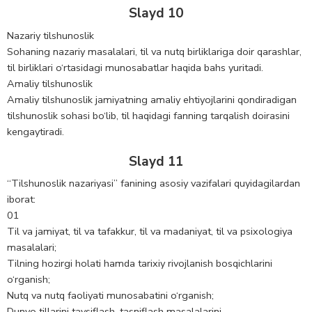
Slayd 10
Nazariy tilshunoslik
Sohaning nazariy masalalari, til va nutq birliklariga doir qarashlar,
til birliklari o‘rtasidagi munosabatlar haqida bahs yuritadi.
Amaliy tilshunoslik
Amaliy tilshunoslik jamiyatning amaliy ehtiyojlarini qondiradigan
tilshunoslik sohasi bo‘lib, til haqidagi fanning tarqalish doirasini
kengaytiradi.
Slayd 11
“Tilshunoslik nazariyasi” fanining asosiy vazifalari quyidagilardan
iborat:
01
Til va jamiyat, til va tafakkur, til va madaniyat, til va psixologiya
masalalari;
Tilning hozirgi holati hamda tarixiy rivojlanish bosqichlarini
o‘rganish;
Nutq va nutq faoliyati munosabatini o‘rganish;
Dunyo tillarini tavsiflash, tasniflash masalalarini