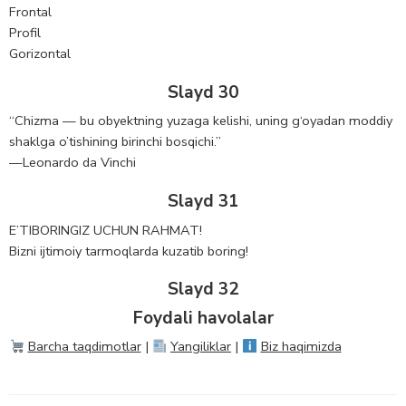
Frontal
Profil
Gorizontal
Slayd 30
“Chizma — bu obyektning yuzaga kelishi, uning g‘oyadan moddiy
shaklga o’tishining birinchi bosqichi.”
—Leonardo da Vinchi
Slayd 31
E’TIBORINGIZ UCHUN RAHMAT!
Bizni ijtimoiy tarmoqlarda kuzatib boring!
Slayd 32
Foydali havolalar
Barcha taqdimotlar
|
Yangiliklar
|
Biz haqimizda