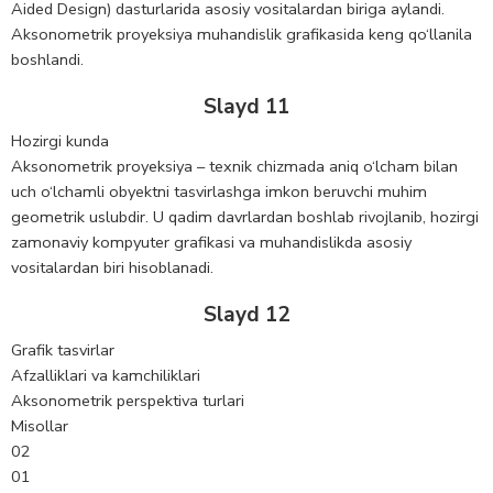
Aided Design) dasturlarida asosiy vositalardan biriga aylandi.
Aksonometrik proyeksiya muhandislik grafikasida keng qo‘llanila
boshlandi.
Slayd 11
Hozirgi kunda
Aksonometrik proyeksiya – texnik chizmada aniq o‘lcham bilan
uch o‘lchamli obyektni tasvirlashga imkon beruvchi muhim
geometrik uslubdir. U qadim davrlardan boshlab rivojlanib, hozirgi
zamonaviy kompyuter grafikasi va muhandislikda asosiy
vositalardan biri hisoblanadi.
Slayd 12
Grafik tasvirlar
Afzalliklari va kamchiliklari
Aksonometrik perspektiva turlari
Misollar
02
01