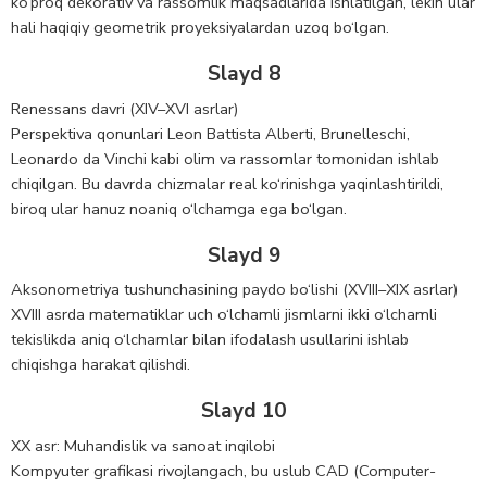
ko‘proq dekorativ va rassomlik maqsadlarida ishlatilgan, lekin ular
hali haqiqiy geometrik proyeksiyalardan uzoq bo‘lgan.
Slayd 8
Renessans davri (XIV–XVI asrlar)
Perspektiva qonunlari Leon Battista Alberti, Brunelleschi,
Leonardo da Vinchi kabi olim va rassomlar tomonidan ishlab
chiqilgan. Bu davrda chizmalar real ko‘rinishga yaqinlashtirildi,
biroq ular hanuz noaniq o‘lchamga ega bo‘lgan.
Slayd 9
Aksonometriya tushunchasining paydo bo‘lishi (XVIII–XIX asrlar)
XVIII asrda matematiklar uch o‘lchamli jismlarni ikki o‘lchamli
tekislikda aniq o‘lchamlar bilan ifodalash usullarini ishlab
chiqishga harakat qilishdi.
Slayd 10
XX asr: Muhandislik va sanoat inqilobi
Kompyuter grafikasi rivojlangach, bu uslub CAD (Computer-