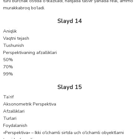
turli burchak ostida o‘tkaziladi, natijada tasvir yanada real, ammo
murakkabroq bo‘ladi.
Slayd 14
Aniqlik
Vaqtni tejash
Tushunish
Perspektivaning afzalliklari
50%
70%
99%
Slayd 15
Ta’rif
Aksonometrik Perspektiva
Afzalliklari
Turlari
Foydalanish
«Perspektiva» – Ikki o‘lchamli sirtda uch o‘lchamli obyektlarni