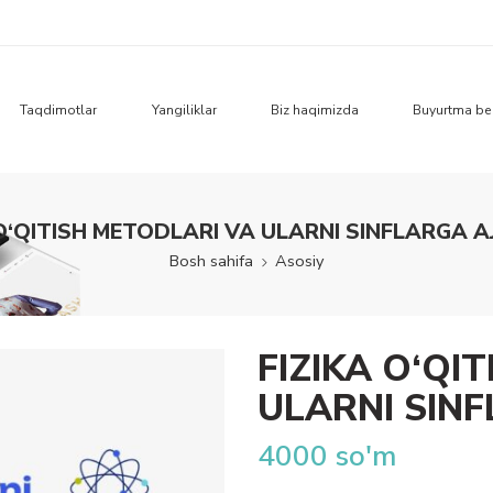
Taqdimotlar
Yangiliklar
Biz haqimizda
Buyurtma be
 O‘QITISH METODLARI VA ULARNI SINFLARGA A
Bosh sahifa
Asosiy
FIZIKA O‘QI
ULARNI SIN
4000
so'm