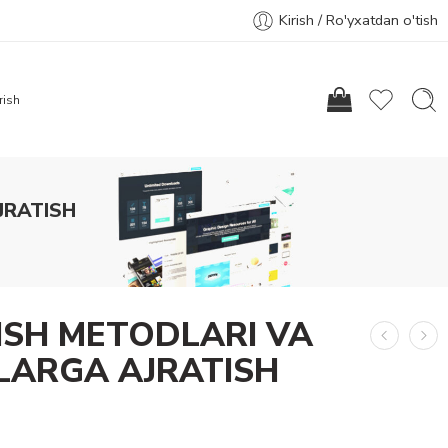
Kirish / Ro'yxatdan o'tish
rish
JRATISH
TISH METODLARI VA
FLARGA AJRATISH