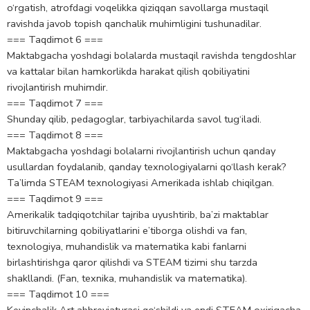
o‘rgatish, atrofdagi voqelikka qiziqqan savollarga mustaqil
ravishda javob topish qanchalik muhimligini tushunadilar.
=== Taqdimot 6 ===
Maktabgacha yoshdagi bolalarda mustaqil ravishda tengdoshlar
va kattalar bilan hamkorlikda harakat qilish qobiliyatini
rivojlantirish muhimdir.
=== Taqdimot 7 ===
Shunday qilib, pedagoglar, tarbiyachilarda savol tug‘iladi.
=== Taqdimot 8 ===
Maktabgacha yoshdagi bolalarni rivojlantirish uchun qanday
usullardan foydalanib, qanday texnologiyalarni qo‘llash kerak?
Ta’limda STEAM texnologiyasi Amerikada ishlab chiqilgan.
=== Taqdimot 9 ===
Amerikalik tadqiqotchilar tajriba uyushtirib, ba’zi maktablar
bitiruvchilarning qobiliyatlarini e’tiborga olishdi va fan,
texnologiya, muhandislik va matematika kabi fanlarni
birlashtirishga qaror qilishdi va STEAM tizimi shu tarzda
shakllandi. (Fan, texnika, muhandislik va matematika).
=== Taqdimot 10 ===