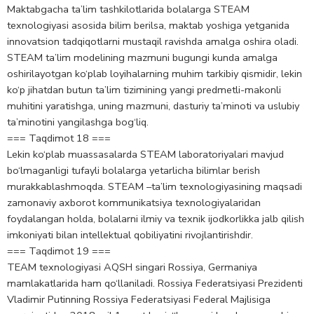
Maktabgacha ta’lim tashkilotlarida bolalarga STEAM
texnologiyasi asosida bilim berilsa, maktab yoshiga yetganida
innovatsion tadqiqotlarni mustaqil ravishda amalga oshira oladi.
STEAM ta’lim modelining mazmuni bugungi kunda amalga
oshirilayotgan ko‘plab loyihalarning muhim tarkibiy qismidir, lekin
ko‘p jihatdan butun ta’lim tizimining yangi predmetli-makonli
muhitini yaratishga, uning mazmuni, dasturiy ta’minoti va uslubiy
ta’minotini yangilashga bog‘liq.
=== Taqdimot 18 ===
Lekin ko‘plab muassasalarda STEAM laboratoriyalari mavjud
bo‘lmaganligi tufayli bolalarga yetarlicha bilimlar berish
murakkablashmoqda. STEAM –ta’lim texnologiyasining maqsadi
zamonaviy axborot kommunikatsiya texnologiyalaridan
foydalangan holda, bolalarni ilmiy va texnik ijodkorlikka jalb qilish
imkoniyati bilan intellektual qobiliyatini rivojlantirishdir.
=== Taqdimot 19 ===
TEAM texnologiyasi AQSH singari Rossiya, Germaniya
mamlakatlarida ham qo‘llaniladi. Rossiya Federatsiyasi Prezidenti
Vladimir Putinning Rossiya Federatsiyasi Federal Majlisiga