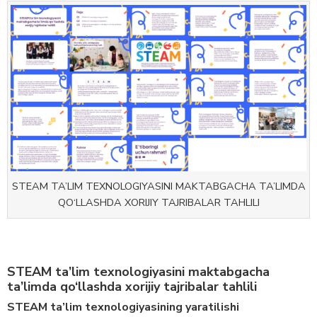
STEAM TA’LIM TEXNOLOGIYASINI MAKTABGACHA TA’LIMDA
QO‘LLASHDA XORIJIY TAJRIBALAR TAHLILI
STEAM ta’lim texnologiyasini maktabgacha
ta’limda qo‘llashda xorijiy tajribalar tahlili
STEAM ta’lim texnologiyasining yaratilishi