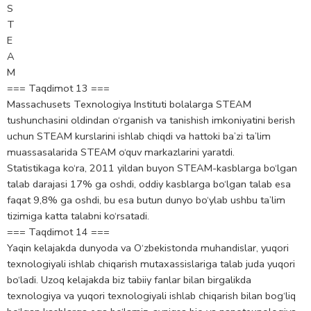
S
T
E
A
M
=== Taqdimot 13 ===
Massachusets Texnologiya Instituti bolalarga STEAM
tushunchasini oldindan o‘rganish va tanishish imkoniyatini berish
uchun STEAM kurslarini ishlab chiqdi va hattoki ba’zi ta’lim
muassasalarida STEAM o‘quv markazlarini yaratdi.
Statistikaga ko‘ra, 2011 yildan buyon STEAM-kasblarga bo‘lgan
talab darajasi 17% ga oshdi, oddiy kasblarga bo‘lgan talab esa
faqat 9,8% ga oshdi, bu esa butun dunyo bo‘ylab ushbu ta’lim
tizimiga katta talabni ko‘rsatadi.
=== Taqdimot 14 ===
Yaqin kelajakda dunyoda va O‘zbekistonda muhandislar, yuqori
texnologiyali ishlab chiqarish mutaxassislariga talab juda yuqori
bo‘ladi. Uzoq kelajakda biz tabiiy fanlar bilan birgalikda
texnologiya va yuqori texnologiyali ishlab chiqarish bilan bog‘liq