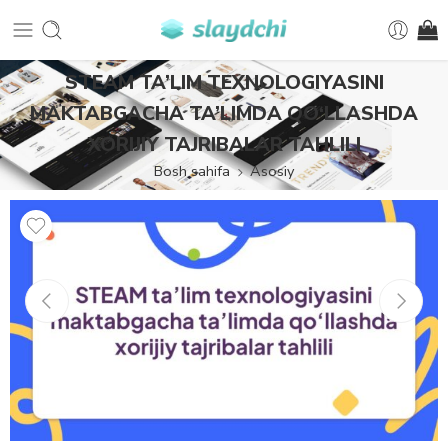
STEAM TA’LIM TEXNOLOGIYASINI
MAKTABGACHA TA’LIMDA QO‘LLASHDA
XORIJIY TAJRIBALAR TAHLILI
Bosh sahifa
Asosiy