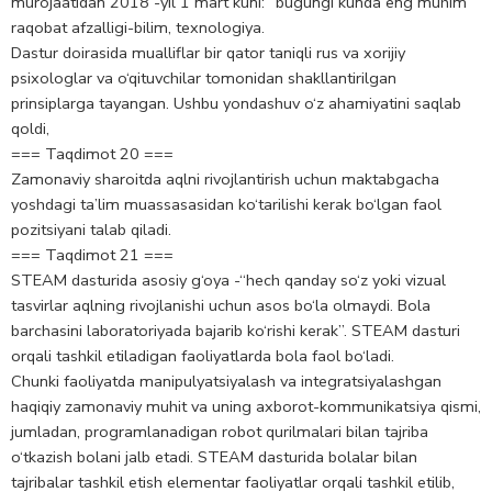
murojaatidan 2018 -yil 1 mart kuni: “bugungi kunda eng muhim
raqobat afzalligi-bilim, texnologiya.
Dastur doirasida mualliflar bir qator taniqli rus va xorijiy
psixologlar va o‘qituvchilar tomonidan shakllantirilgan
prinsiplarga tayangan. Ushbu yondashuv o‘z ahamiyatini saqlab
qoldi,
=== Taqdimot 20 ===
Zamonaviy sharoitda aqlni rivojlantirish uchun maktabgacha
yoshdagi ta’lim muassasasidan ko‘tarilishi kerak bo‘lgan faol
pozitsiyani talab qiladi.
=== Taqdimot 21 ===
STEAM dasturida asosiy g‘oya -“hech qanday so‘z yoki vizual
tasvirlar aqlning rivojlanishi uchun asos bo‘la olmaydi. Bola
barchasini laboratoriyada bajarib ko‘rishi kerak”. STEAM dasturi
orqali tashkil etiladigan faoliyatlarda bola faol bo‘ladi.
Chunki faoliyatda manipulyatsiyalash va integratsiyalashgan
haqiqiy zamonaviy muhit va uning axborot-kommunikatsiya qismi,
jumladan, programlanadigan robot qurilmalari bilan tajriba
o‘tkazish bolani jalb etadi. STEAM dasturida bolalar bilan
tajribalar tashkil etish elementar faoliyatlar orqali tashkil etilib,