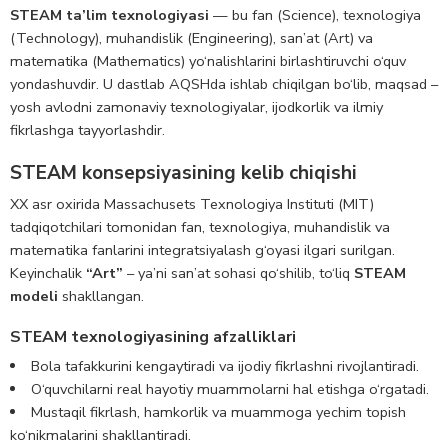
STEAM ta’lim texnologiyasi
— bu fan (Science), texnologiya
(Technology), muhandislik (Engineering), san’at (Art) va
matematika (Mathematics) yo‘nalishlarini birlashtiruvchi o‘quv
yondashuvdir. U dastlab AQSHda ishlab chiqilgan bo‘lib, maqsad –
yosh avlodni zamonaviy texnologiyalar, ijodkorlik va ilmiy
fikrlashga tayyorlashdir.
STEAM konsepsiyasining kelib chiqishi
XX asr oxirida Massachusets Texnologiya Instituti (MIT)
tadqiqotchilari tomonidan fan, texnologiya, muhandislik va
matematika fanlarini integratsiyalash g‘oyasi ilgari surilgan.
Keyinchalik
“Art”
– ya’ni san’at sohasi qo‘shilib, to‘liq
STEAM
modeli
shakllangan.
STEAM texnologiyasining afzalliklari
Bola tafakkurini kengaytiradi va ijodiy fikrlashni rivojlantiradi.
O‘quvchilarni real hayotiy muammolarni hal etishga o‘rgatadi.
Mustaqil fikrlash, hamkorlik va muammoga yechim topish
ko‘nikmalarini shakllantiradi.