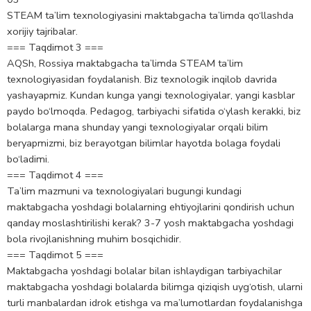
STEAM ta’lim texnologiyasini maktabgacha ta’limda qo‘llashda
xorijiy tajribalar.
=== Taqdimot 3 ===
AQSh, Rossiya maktabgacha ta’limda STEAM ta’lim
texnologiyasidan foydalanish. Biz texnologik inqilob davrida
yashayapmiz. Kundan kunga yangi texnologiyalar, yangi kasblar
paydo bo‘lmoqda. Pedagog, tarbiyachi sifatida o‘ylash kerakki, biz
bolalarga mana shunday yangi texnologiyalar orqali bilim
beryapmizmi, biz berayotgan bilimlar hayotda bolaga foydali
bo‘ladimi.
=== Taqdimot 4 ===
Ta’lim mazmuni va texnologiyalari bugungi kundagi
maktabgacha yoshdagi bolalarning ehtiyojlarini qondirish uchun
qanday moslashtirilishi kerak? 3-7 yosh maktabgacha yoshdagi
bola rivojlanishning muhim bosqichidir.
=== Taqdimot 5 ===
Maktabgacha yoshdagi bolalar bilan ishlaydigan tarbiyachilar
maktabgacha yoshdagi bolalarda bilimga qiziqish uyg‘otish, ularni
turli manbalardan idrok etishga va ma’lumotlardan foydalanishga