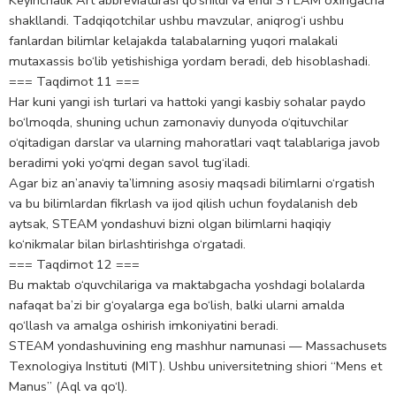
Keyinchalik Art abbreviaturasi qo‘shildi va endi STEAM oxirigacha
shakllandi. Tadqiqotchilar ushbu mavzular, aniqrog‘i ushbu
fanlardan bilimlar kelajakda talabalarning yuqori malakali
mutaxassis bo‘lib yetishishiga yordam beradi, deb hisoblashadi.
=== Taqdimot 11 ===
Har kuni yangi ish turlari va hattoki yangi kasbiy sohalar paydo
bo‘lmoqda, shuning uchun zamonaviy dunyoda o‘qituvchilar
o‘qitadigan darslar va ularning mahoratlari vaqt talablariga javob
beradimi yoki yo‘qmi degan savol tug‘iladi.
Agar biz an’anaviy ta’limning asosiy maqsadi bilimlarni o‘rgatish
va bu bilimlardan fikrlash va ijod qilish uchun foydalanish deb
aytsak, STEAM yondashuvi bizni olgan bilimlarni haqiqiy
ko‘nikmalar bilan birlashtirishga o‘rgatadi.
=== Taqdimot 12 ===
Bu maktab o‘quvchilariga va maktabgacha yoshdagi bolalarda
nafaqat ba’zi bir g‘oyalarga ega bo‘lish, balki ularni amalda
qo‘llash va amalga oshirish imkoniyatini beradi.
STEAM yondashuvining eng mashhur namunasi — Massachusets
Texnologiya Instituti (MIT). Ushbu universitetning shiori “Mens et
Manus” (Aql va qo‘l).