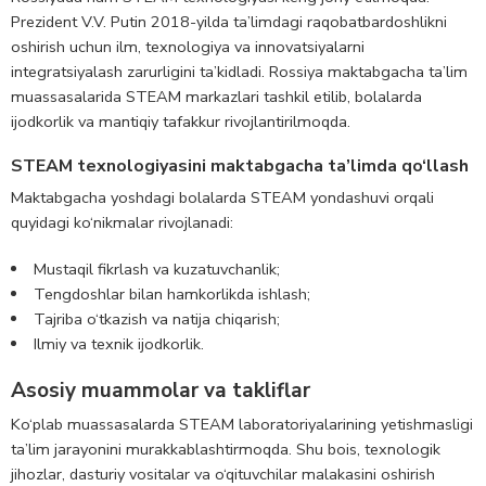
Prezident V.V. Putin 2018-yilda ta’limdagi raqobatbardoshlikni
oshirish uchun ilm, texnologiya va innovatsiyalarni
integratsiyalash zarurligini ta’kidladi. Rossiya maktabgacha ta’lim
muassasalarida STEAM markazlari tashkil etilib, bolalarda
ijodkorlik va mantiqiy tafakkur rivojlantirilmoqda.
STEAM texnologiyasini maktabgacha ta’limda qo‘llash
Maktabgacha yoshdagi bolalarda STEAM yondashuvi orqali
quyidagi ko‘nikmalar rivojlanadi:
Mustaqil fikrlash va kuzatuvchanlik;
Tengdoshlar bilan hamkorlikda ishlash;
Tajriba o‘tkazish va natija chiqarish;
Ilmiy va texnik ijodkorlik.
Asosiy muammolar va takliflar
Ko‘plab muassasalarda STEAM laboratoriyalarining yetishmasligi
ta’lim jarayonini murakkablashtirmoqda. Shu bois, texnologik
jihozlar, dasturiy vositalar va o‘qituvchilar malakasini oshirish