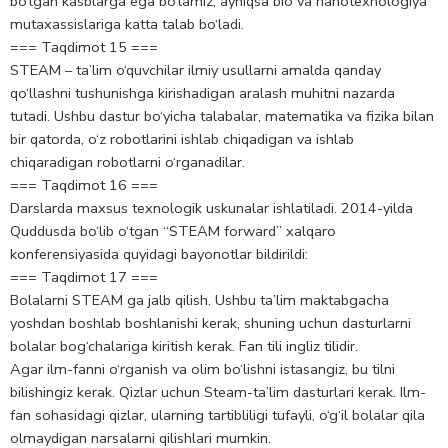
bo‘lgan kasblarga ega bo‘lamiz, ayniqsa bio va nanotexnologiya
mutaxassislariga katta talab bo‘ladi.
=== Taqdimot 15 ===
STEAM – ta’lim o‘quvchilar ilmiy usullarni amalda qanday
qo‘llashni tushunishga kirishadigan aralash muhitni nazarda
tutadi. Ushbu dastur bo‘yicha talabalar, matematika va fizika bilan
bir qatorda, o‘z robotlarini ishlab chiqadigan va ishlab
chiqaradigan robotlarni o‘rganadilar.
=== Taqdimot 16 ===
Darslarda maxsus texnologik uskunalar ishlatiladi. 2014-yilda
Quddusda bo‘lib o‘tgan “STEAM forward” xalqaro
konferensiyasida quyidagi bayonotlar bildirildi:
=== Taqdimot 17 ===
Bolalarni STEAM ga jalb qilish. Ushbu ta’lim maktabgacha
yoshdan boshlab boshlanishi kerak, shuning uchun dasturlarni
bolalar bog‘chalariga kiritish kerak. Fan tili ingliz tilidir.
Agar ilm-fanni o‘rganish va olim bo‘lishni istasangiz, bu tilni
bilishingiz kerak. Qizlar uchun Steam-ta’lim dasturlari kerak. Ilm-
fan sohasidagi qizlar, ularning tartibliligi tufayli, o‘g‘il bolalar qila
olmaydigan narsalarni qilishlari mumkin.