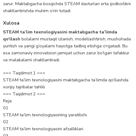
zarur. Maktabgacha bosqichda STEAM dasturlari erta ijodkorlikni
shakllantirishda muhim o‘rin tutadi.
Xulosa
STEAM ta’lim texnologiyasini maktabgacha ta’limda
qo‘llash
bolalarni mustaqil izlanish, modellashtirish, mushohada
yuritish va yangi g‘oyalarni hayotga tadbiq etishga o‘rgatadi. Bu
esa zamonaviy innovatsion jamiyat uchun zarur bo‘lgan tafakkur
va malakalarni shakllantiradi.
=== Taqdimot 1 ===
STEAM ta’lim texnologiyasini maktabgacha ta’limda qo‘llashda
xorijiy tajribalar tahlili
=== Taqdimot 2 ===
Reja:
01
STEAM ta’lim texnologiyasining yaratilishi.
02
STEAM ta’lim texnologiyasini afzalliklari.
03