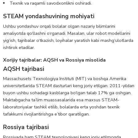
Texnik va raqamli savodxonlikni oshiradi.
STEAM yondashuvining mohiyati
Ushbu yondashuv orqali bolalar olgan nazariy bilimlarini
amaliyotda qo‘llashni o‘rganadi. Masalan, ular robot modellarini
yig‘ish, tajribalar o‘tkazish, loyihalar yaratish kabi mashg‘ulotlarda
ishtirok etadilar.
Xorijiy tajribalar: AQSH va Rossiya misolida
AQSH tajribasi
Massachusets Texnologiya Instituti (MIT) va boshqa Amerika
universitetlarida STEAM dasturlari keng joriy etilgan. 2011-yildan
buyon ushbu sohadagi kasblarga bo‘lgan talab 17% ga oshgan.
Maktabgacha ta’lim muassasalarida esa maxsus STEAM-
laboratoriyalar tashkil etilib, bolalarda erta yoshdan texnik
tafakkurni rivojlantirishga e’tibor qaratilgan.
Rossiya tajribasi
Rossiyada ham STEAM texnologiyasi keng joriy etilmoqda.