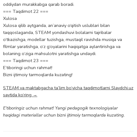
oddiydan murakkabga qarab boradi.
=== Taqdimot 22 ===
Xulosa
Xulosa qilib aytganda, an’anaviy o‘qitish uslublari bilan
taqqoslaganda, STEAM yondashuvi bolalarni tajribalar
o‘tkazishga, modellar tuzishga, mustaqil ravishda musiqa va
filmlar yaratishga, o‘z g‘oyalarini haqiqatga aylantirishga va
bolaning o‘ziga mahsulotni yaratishga undaydi.
=== Taqdimot 23 ===
E’tiboringi uchun rahmat!
Bizni ijtimoiy tarmoqlarda kuzating!
STEAM va maktabgacha ta’lim bo‘yicha taqdimotlarni Slaydchi.uz
saytida ko‘ring →
E’tiboringiz uchun rahmat! Yangi pedagogik texnologiyalar
haqidagi materiallar uchun bizni ijtimoiy tarmoqlarda kuzating.