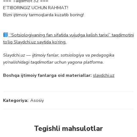
=== Taqdimot 32 ===
E’TIBORINGIZ UCHUN RAHMAT!
Bizni ijtimoiy tarmoqlarda kuzatib boring!
“Sotsiologiyaning fan sifatida vujudga kelish tarixi” taqdimotini
to‘liq Slaydchi.uz saytida ko‘ring.
Slaydchi.uz — ijtimoiy fanlar, sotsiologiya va pedagogika
yo‘nalishidagi taqdimotlar uchun yagona platforma.
Boshqa ijtimoiy fanlarga oid materiallar:
slaydchi.uz
Kategoriya:
Asosiy
Tegishli mahsulotlar