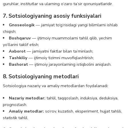
guruhlar, institutlar va ularning o‘zaro ta’sir qonuniyatlaridir.
7. Sotsiologiyaning asosiy funksiyalari
Gnoseologik
— jamiyat to‘g‘risidagi yangi bilimlarni ishlab
chiqish;
Boshqaruv
— ijtimoiy muammolarni tahlil qilib, yechim
yo‘llarini taklif etish;
Axborot
— jamiyatni faktlar bilan ta’minlash;
Tashkiliy
— ijtimoiy tizimni muvofiqlashtirish;
Bashorat
— ijtimoiy jarayonlarning istiqbolini aniqlash.
8. Sotsiologiyaning metodlari
Sotsiologiya nazariy va amaliy metodlardan foydalanadi:
Nazariy metodlar:
tahlil, taqqoslash, induksiya, deduksiya,
prognozlash.
Amaliy metodlar:
so‘rov, kuzatish, eksperiment, hujjat tahlili,
statistik tahlil.