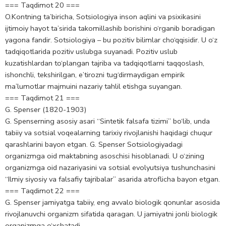
=== Taqdimot 20 ===
O.Kontning ta’biricha, Sotsiologiya inson aqlini va psixikasini
ijtimoiy hayot ta’sirida takomillashib borishini o‘rganib boradigan
yagona fandir. Sotsiologiya – bu pozitiv bilimlar cho‘qqisidir. U o‘z
tadqiqotlarida pozitiv uslubga suyanadi. Pozitiv uslub
kuzatishlardan to‘plangan tajriba va tadqiqotlarni taqqoslash,
ishonchli, tekshirilgan, e’tirozni tug‘dirmaydigan empirik
ma’lumotlar majmuini nazariy tahlil etishga suyangan.
=== Taqdimot 21 ===
G. Spenser (1820-1903)
G. Spenserning asosiy asari “Sintetik falsafa tizimi” bo‘lib, unda
tabiiy va sotsial voqealarning tarixiy rivojlanishi haqidagi chuqur
qarashlarini bayon etgan. G. Spenser Sotsiologiyadagi
organizmga oid maktabning asoschisi hisoblanadi. U o‘zining
organizmga oid nazariyasini va sotsial evolyutsiya tushunchasini
“Ilmiy siyosiy va falsafiy tajribalar” asarida atroflicha bayon etgan.
=== Taqdimot 22 ===
G. Spenser jamiyatga tabiiy, eng avvalo biologik qonunlar asosida
rivojlanuvchi organizm sifatida qaragan. U jamiyatni jonli biologik
organizmga o‘xshatadi.