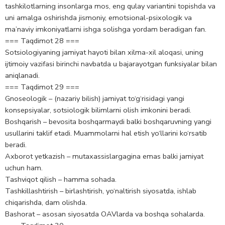
tashkilotlarning insonlarga mos, eng qulay variantini topishda va
uni amalga oshirishda jismoniy, emotsional-psixologik va
ma’naviy imkoniyatlarni ishga solishga yordam bеradigan fan.
=== Taqdimot 28 ===
Sotsiologiyaning jamiyat hayoti bilan xilma-xil aloqasi, uning
ijtimoiy vazifasi birinchi navbatda u bajarayotgan funksiyalar bilan
aniqlanadi.
=== Taqdimot 29 ===
Gnoseologik – (nazariy bilish) jamiyat to‘g‘risidagi yangi
konsepsiyalar, sotsiologik bilimlarni olish imkonini beradi.
Boshqarish – bevosita boshqarmaydi balki boshqaruvning yangi
usullarini taklif etadi. Muammolarni hal etish yo‘llarini ko‘rsatib
beradi.
Axborot yetkazish – mutaxassislargagina emas balki jamiyat
uchun ham.
Tashviqot qilish – hamma sohada.
Tashkillashtirish – birlashtirish, yo‘naltirish siyosatda, ishlab
chiqarishda, dam olishda.
Bashorat – asosan siyosatda OAVlarda va boshqa sohalarda.