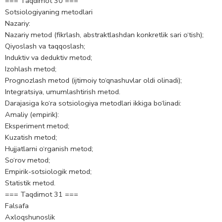
=== Taqdimot 30 ===
Sotsiologiyaning metodlari
Nazariy:
Nazariy metod (fikrlash, abstraktlashdan konkretlik sari o‘tish);
Qiyoslash va taqqoslash;
Induktiv va deduktiv metod;
Izohlash metod;
Prognozlash metod (ijtimoiy to‘qnashuvlar oldi olinadi);
Integratsiya, umumlashtirish metod.
Darajasiga ko‘ra sotsiologiya metodlari ikkiga bo‘linadi:
Amaliy (empirik):
Eksperiment metod;
Kuzatish metod;
Hujjatlarni o‘rganish metod;
So‘rov metod;
Empirik-sоtsiоlоgik metod;
Statistik metod.
=== Taqdimot 31 ===
Fаlsаfа
Аxloqshunoslik