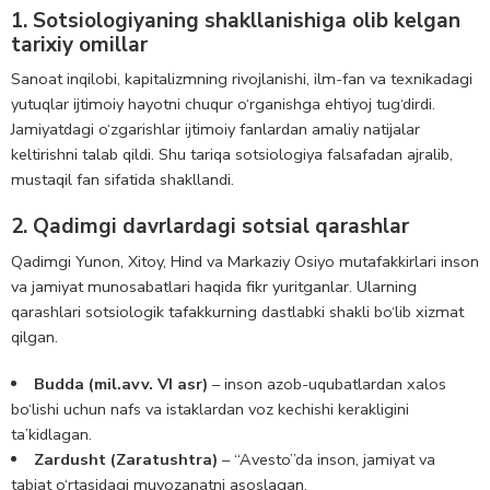
1. Sotsiologiyaning shakllanishiga olib kelgan
tarixiy omillar
Sanoat inqilobi, kapitalizmning rivojlanishi, ilm-fan va texnikadagi
yutuqlar ijtimoiy hayotni chuqur o‘rganishga ehtiyoj tug‘dirdi.
Jamiyatdagi o‘zgarishlar ijtimoiy fanlardan amaliy natijalar
keltirishni talab qildi. Shu tariqa sotsiologiya falsafadan ajralib,
mustaqil fan sifatida shakllandi.
2. Qadimgi davrlardagi sotsial qarashlar
Qadimgi Yunon, Xitoy, Hind va Markaziy Osiyo mutafakkirlari inson
va jamiyat munosabatlari haqida fikr yuritganlar. Ularning
qarashlari sotsiologik tafakkurning dastlabki shakli bo‘lib xizmat
qilgan.
Budda (mil.avv. VI asr)
– inson azob-uqubatlardan xalos
bo‘lishi uchun nafs va istaklardan voz kechishi kerakligini
ta’kidlagan.
Zardusht (Zaratushtra)
– “Avesto”da inson, jamiyat va
tabiat o‘rtasidagi muvozanatni asoslagan.