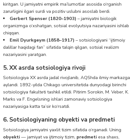
kiritgan. U jamiyatni empirik ma’lumotlar asosida o‘rganish
zarurligini ilgari surdi va pozitiv uslubni asoslab berdi.
Gerbert Spenser (1820–1903)
– jamiyatni biologik
organizmga o‘xshatgan, sotsial evolyutsiya nazariyasini ishlab
chiqqan.
Emil Dyurkgeym (1858–1917)
– sotsiologiyani “ijtimoiy
dalillar haqidagi fan” sifatida talqin qilgan, sotsial realizm
nazariyasini yaratgan.
5. XX asrda sotsiologiya rivoji
Sotsiologiya XX asrda jadal rivojlanib, AQShda ilmiy markazga
aylandi. 1892-yilda Chikago universitetida dunyodagi birinchi
sotsiologiya fakulteti tashkil etildi. Pitirim Sorokin, M. Veber, K.
Marks va F. Engelsning ishlari zamonaviy sotsiologiya
nazariyasiga katta ta’sir ko‘rsatdi.
6. Sotsiologiyaning obyekti va predmeti
Sotsiologiya jamiyatni yaxlit tizim sifatida o‘rganadi. Uning
obyekti
— jamiyat va ijtimoiy tizim,
predmeti
esa shaxs,