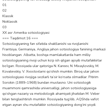
01
02
Klassik
Noklassik
03
XX asr Amerika sotsiologiyasi
=== Taqdimot 16 ===
Sotsiologiyaning fan sifatida shakllanishi va rivojlanishi
Frantsiya, Gеrmaniya, Angliya jahon sotsiologiya fanining markazi
hisoblangan. Albatta, boshqa mamlakatlarda ham milliy
sotsiologiyaning rivoji uchun ko‘p ish qilgan ajoyib mutafakkirlar
bo‘lgan. Rossiyada ular qatoriga N. Karееv, N. Mixaylovskiy, M.
Kovalеvskiy, V. Xvostovlarni qo‘shish mumkin. Biroq ular jahon
sotsiologiyasi rivojiga sеzilarli ta’sir ko‘rsata olmadilar. Pitirim
Sorokin (1889–1968) bundan mustasno. Uni sotsiologik
muammoni qamrashida univеrsalligi, jahon sotsiologiyasiga
qo‘shgan nazariy va mеtodologik ahamiyati jihatidan M. Vеbеr
bilan tеnglashtirish mumkin. Rossiyada tug‘ilib, AQShda vafot
etgan aynan shu mutafakkir sotsiologiyaning dong‘ini yoydi.