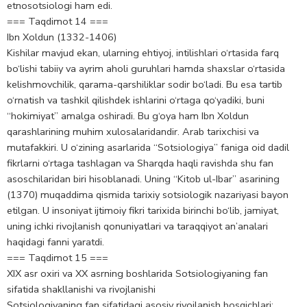
etnosotsiologi ham edi.
=== Taqdimot 14 ===
Ibn Xoldun (1332-1406)
Kishilar mavjud ekan, ularning ehtiyoj, intilishlari o‘rtasida farq
bo‘lishi tabiiy va ayrim aholi guruhlari hamda shaxslar o‘rtasida
kelishmovchilik, qarama-qarshiliklar sodir bo‘ladi. Bu esa tartib
o‘rnatish va tashkil qilishdek ishlarini o‘rtaga qo‘yadiki, buni
“hokimiyat” amalga oshiradi. Bu g‘oya ham Ibn Xoldun
qarashlarining muhim xulosalaridandir. Arab tarixchisi va
mutafakkiri. U o‘zining asarlarida “Sotsiologiya” faniga oid dadil
fikrlarni o‘rtaga tashlagan va Sharqda haqli ravishda shu fan
asoschilaridan biri hisoblanadi. Uning “Kitob ul-Ibar” asarining
(1370) muqaddima qismida tarixiy sotsiologik nazariyasi bayon
etilgan. U insoniyat ijtimoiy fikri tarixida birinchi bo‘lib, jamiyat,
uning ichki rivojlanish qonuniyatlari va taraqqiyot an’analari
haqidagi fanni yaratdi.
=== Taqdimot 15 ===
XIX asr oxiri va XX asrning boshlarida Sotsiologiyaning fan
sifatida shakllanishi va rivojlanishi
Sotsiologiyaning fan sifatidagi asosiy rivojlanish bosqichlari: