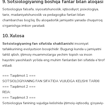
9. Sotsiologiyaning boshqa fanlar bilan aloqasi
Sotsiologiya falsafa, siyosatshunoslik, iqtisodiyot, psixologiya,
tarix, madaniyatshunoslik va pedagogika fanlari bilan
chambarchas bog‘liq. Bu aloqadorlik jamiyatni yanada chuqurroq
o‘rganishga imkon yaratadi.
10. Xulosa
Sotsiologiyaning fan sifatida shakllanishi
insoniyat
tafakkurining evolyutsion bosqichidir. Bugungi kunda u jamiyatni
tahlil qilish, ijtimoiy muammolarga yechim topish va inson
hayotini yaxshilash yo‘lida eng muhim fanlardan biri sifatida e’tirof
etiladi.
=== Taqdimot 1 ===
SOTSIOLOGIYANING FAN SIFATIDA VUJUDGA KELISHI TARIXI
=== Taqdimot 2 ===
REJA:
=== Taqdimot 3 ===
Sotsiologiya fanining vujudga kelishida ijtimoiy-iqtisodiy, g‘oyaviy-