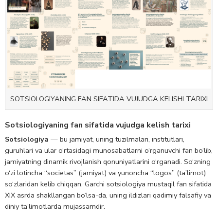
SOTSIOLOGIYANING FAN SIFATIDA VUJUDGA KELISHI TARIXI
Sotsiologiyaning fan sifatida vujudga kelish tarixi
Sotsiologiya
— bu jamiyat, uning tuzilmalari, institutlari,
guruhlari va ular o‘rtasidagi munosabatlarni o‘rganuvchi fan bo‘lib,
jamiyatning dinamik rivojlanish qonuniyatlarini o‘rganadi. So‘zning
o‘zi lotincha “societas” (jamiyat) va yunoncha “logos” (ta’limot)
so‘zlaridan kelib chiqqan. Garchi sotsiologiya mustaqil fan sifatida
XIX asrda shakllangan bo‘lsa-da, uning ildizlari qadimiy falsafiy va
diniy ta’limotlarda mujassamdir.