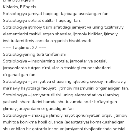
Emil Dyurkgeym
K.Marks, F.Engels
Sotsiologiya jamiyat haqidagi tajribaga asoslangan fan.
Sotsiologiya sotsial dalillar haqidagi fan.
Sotsiologiya ijtimoiy tizim sifаtidаgi jamiyat va uning tuzilmaviy
elementlarini tashkil etgan shaxslar, ijtimoiy birliklar, ijtimoiy
institutlarni ilmiy asosda o‘rganish hisoblanadi.
=== Taqdimot 27 ===
Sotsiologiyaning turli ta’riflanishi
Sotsiologiya – insonlarning sotsial jamoalar va sotsial
jarayonlarda tutgan o‘rni, ular o‘rtasidagi munosabatlarni
o‘rganadigan fan.
Sotsiologiya – jamiyat va shaхsning iqtisodiy, siyosiy, mafkuraviy,
ma’naviy hayotdagi faoliyati, ijtimoiy mazmunini o‘rganadigan fan.
Sotsiologiya – jamiyat tuzilishi, uning elementlari va ularning
yashash sharoitlarini hamda shu tuzumda sodir bo‘layotgan
ijtimoiy jarayonlarni o‘rganadigan fan.
Sotsiologiya – shaxsga ijtimoiy hayot qonuniyatlari orqali ijtimoiy
muhitga ko‘nikma hosil qilishga (adaptatsiya) ko‘maklashadigan,
shular bilan bir qatorda insonlar jamiyatini rivojlantirishda sotsial