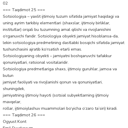
02
=== Taqdimot 25 ===
Sotsiologiya – yaxlit ijtimoiy tuzum sifatida jamiyat haqidagi va
uning ayrim tarkibiy elementlari (shaxslar, ijtimoiy birliklar,
institutlar) orqali bu tuzumning amal qilishi va rivojlanishini
o‘rganuvchi fandir. Sotsiologiya obyekti jamiyat hisoblansa-da,
lekin sotsiologiya predmetining dastlabki bosqichi sifatida jamiyat
tushunchasini ajratib ko‘rsatish etarli emas.
Sotsiologiyaning obyekti – jamiyatni boshqaruvchi tafakkur
qonuniyatlari, ratsional vositalaridir.
Sotsiologiya predmetlariga shaxs, ijtimoiy guruhlar, jamoa va
butun
jamiyat faoliyati va rivojlanishi qonun va qonuniyatlari,
shuningdek,
jamiyatning ijtimoiy hayoti (sotsial subyektlarning ijtimoiy
mavqelar,
rollar, ijtimoiylashuv muammolari bo‘yicha o‘zaro ta’siri) kiradi.
=== Taqdimot 26 ===
Ogyust Kont