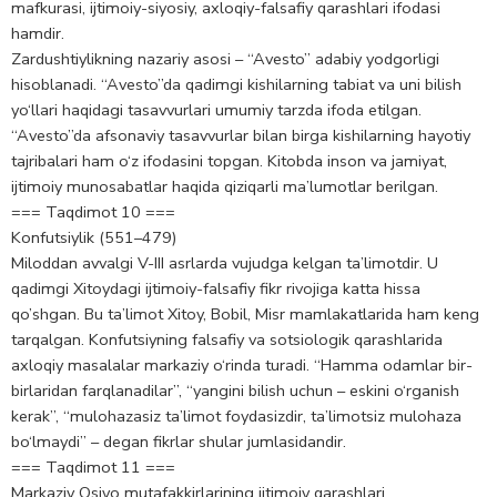
mafkurasi, ijtimoiy-siyosiy, axloqiy-falsafiy qarashlari ifodasi
hamdir.
Zardushtiylikning nazariy asosi – “Avesto” adabiy yodgorligi
hisoblanadi. “Avesto”da qadimgi kishilarning tabiat va uni bilish
yo‘llari haqidagi tasavvurlari umumiy tarzda ifoda etilgan.
“Avesto”da afsonaviy tasavvurlar bilan birga kishilarning hayotiy
tajribalari ham o‘z ifodasini topgan. Kitobda inson va jamiyat,
ijtimoiy munosabatlar haqida qiziqarli ma’lumotlar berilgan.
=== Taqdimot 10 ===
Konfutsiylik (551–479)
Miloddan avvalgi V-III asrlarda vujudga kelgan ta’limotdir. U
qadimgi Xitoydagi ijtimoiy-falsafiy fikr rivojiga katta hissa
qo’shgan. Bu ta’limot Xitoy, Bobil, Misr mamlakatlarida ham keng
tarqalgan. Konfutsiyning falsafiy va sotsiologik qarashlarida
axloqiy masalalar markaziy o‘rinda turadi. “Hamma odamlar bir-
birlaridan farqlanadilar”, “yangini bilish uchun – eskini o‘rganish
kerak”, “mulohazasiz ta’limot foydasizdir, ta’limotsiz mulohaza
bo‘lmaydi” – degan fikrlar shular jumlasidandir.
=== Taqdimot 11 ===
Markaziy Osiyo mutafakkirlarining ijtimoiy qarashlari