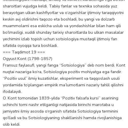
sharoitlari vujudga keldi. Tabiiy fanlar va texnika sohasida yuz
berayotgan ulkan kashfiyotlar va o‘zgarishlar ijtimoiy taraqqiyotni
keskin avj oldirishni taqozo eta boshladi, bu yangi va dolzarb
muammolarni esa eskicha uslub va yondashishlar bilan ham qili
bo‘lmasligi, xuddi shunday tarixiy sharoitlarda bu ulkan masalalar
yechimini izlab topish uchun sotsiologiya mustaqil ijtimoiy fan
sifatida oyoqqa tura boshladi.
=== Taqdimot 19 ===
Ogyust Kont (1798-1857)
Fransuz faylasufi, yangi fanga “Sotsiologiya” deb nom berdi. Kont
nuqtai nazariga ko‘ra, Sotsiologiya pozitiv mohiyatga ega fandir.
“Pozitiv usul” ilmiy kuzatishlar, eksperiment va taqqoslash usuli
yordamida to‘plangan empirik ma’lumotlarni nazariy tahlil qilishni
ifodalaydi.
O. Kont tomonidan 1839-yilda “Pozitiv falsafa kursi” asarining
uchinchi tomi nashr etilganligi natijasida birinchi marotaba u
jamiyatni ilmiy asosda o‘rganish sifatida Sotsiologiya terminini
qo‘lladi va bu Sotsiologiyaning shakllanishi hamda rivojlanishiga
olib keldi.