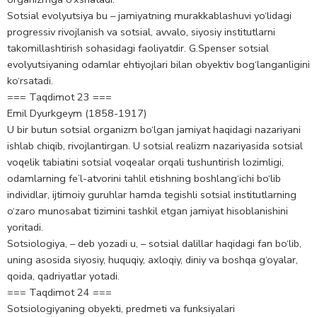
Sotsial evolyutsiya bu – jamiyatning murakkablashuvi yo‘lidagi
progressiv rivojlanish va sotsial, avvalo, siyosiy institutlarni
takomillashtirish sohasidagi faoliyatdir. G.Spenser sotsial
evolyutsiyaning odamlar ehtiyojlari bilan obyektiv bog‘langanligini
ko‘rsatadi.
=== Taqdimot 23 ===
Emil Dyurkgeym (1858-1917)
U bir butun sotsial organizm bo‘lgan jamiyat haqidagi nazariyani
ishlab chiqib, rivojlantirgan. U sotsial realizm nazariyasida sotsial
voqelik tabiatini sotsial voqealar orqali tushuntirish lozimligi,
odamlarning fe’l-atvorini tahlil etishning boshlang‘ichi bo‘lib
individlar, ijtimoiy guruhlar hamda tegishli sotsial institutlarning
o‘zaro munosabat tizimini tashkil etgan jamiyat hisoblanishini
yoritadi.
Sotsiologiya, – deb yozadi u, – sotsial dalillar haqidagi fan bo‘lib,
uning asosida siyosiy, huquqiy, axloqiy, diniy va boshqa g‘oyalar,
qoida, qadriyatlar yotadi.
=== Taqdimot 24 ===
Sotsiologiyaning obyеkti, predmeti va funksiyalari