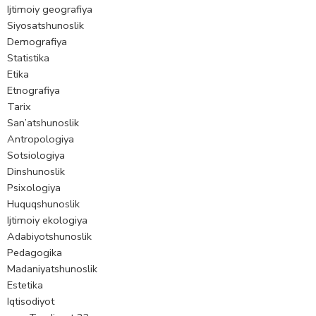
Ijtimoiy geografiya
Siyosatshunoslik
Demografiya
Statistika
Etika
Etnografiya
Tarix
San’atshunoslik
Аntropologiya
Sotsiologiya
Dinshunoslik
Psixologiya
Huquqshunoslik
Ijtimoiy ekologiya
Аdabiyotshunoslik
Pedagogika
Madaniyatshunoslik
Estetika
Iqtisodiyot