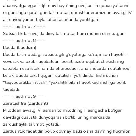
ahamiyatga egadir. Ijtimoiy hayotning rivojlanish qonuniyatlarini
o‘rganishga qaratilgan ta’limotlar, qarashlar eramizdan avvalgi IV
asrdayoq yunon faylasuflari asarlarida yoritilgan.
=== Taqdimot 7 ===
Sotsial fikrlar rivojida diniy ta’limotlar ham muhim o‘rin tutgan.
=== Taqdimot 8 ===
Budda (buddizm)
Budda ta’limotidagi sotsiologik g‘oyalarga ko‘ra, inson hayoti –
yovuzlik va azob- uqubatdan iborat, azob-uqubat chekishning
sabablari esa istak hamda ehtirosdadir, ana shulardan qutulmoq
kerak. Budda taklif qilgan “qutulish” yo‘li dindor kishi uchun
“taqvodorlikka intilish”, “yaxshilik bilan hayot kechirish”ga borib
taqaladi.
=== Taqdimot 9 ===
Zaratushtra (Zardusht)
Miloddan avvalgi VI asrdan to milodning III asrigacha bo‘lgan
davrdagi dualistik dunyoqarash bo‘lib, uning markazida
zardushtiylik ta’limoti yotadi.
Zardushtlik faqat din bo‘lib qolmay, balki o‘sha davrning hukmron