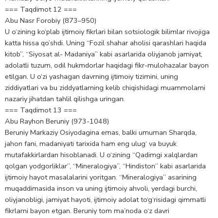
=== Taqdimot 12 ===
Abu Nasr Forobiy (873–950)
U o‘zining ko‘plab ijtimoiy fikrlari bilan sotsiologik bilimlar rivojiga
katta hissa qo’shdi. Uning “Fozil shahar aholisi qarashlari haqida
kitob”, “Siyosat al- Madaniya” kabi asarlarida oliyjanob jamiyat,
adolatli tuzum, odil hukmdorlar haqidagi fikr-mulohazalar bayon
etilgan. U o‘zi yashagan davrning ijtimoiy tizimini, uning
ziddiyatlari va bu ziddyatlarning kelib chiqishidagi muammolarni
nazariy jihatdan tahlil qilishga uringan.
=== Taqdimot 13 ===
Abu Rayhon Beruniy (973-1048)
Beruniy Markaziy Osiyodagina emas, balki umuman Sharqda,
jahon fani, madaniyati tarixida ham eng ulug‘ va buyuk
mutafakkirlardan hisoblanadi. U o‘zining “Qadimgi xalqlardan
qolgan yodgorliklar”, “Mineralogiya”, “Hindiston” kabi asarlarida
ijtimoiy hayot masalalarini yoritgan. “Mineralogiya” asarining
muqaddimasida inson va uning ijtimoiy ahvoli, yerdagi burchi,
oliyjanobligi, jamiyat hayoti, ijtimoiy adolat to‘g‘risidagi qimmatli
fikrlarni bayon etgan. Beruniy tom ma’noda o‘z davri