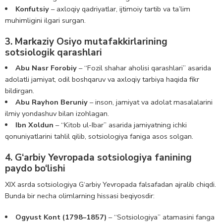
Konfutsiy
– axloqiy qadriyatlar, ijtimoiy tartib va ta’lim
muhimligini ilgari surgan.
3. Markaziy Osiyo mutafakkirlarining
sotsiologik qarashlari
Abu Nasr Forobiy
– “Fozil shahar aholisi qarashlari” asarida
adolatli jamiyat, odil boshqaruv va axloqiy tarbiya haqida fikr
bildirgan.
Abu Rayhon Beruniy
– inson, jamiyat va adolat masalalarini
ilmiy yondashuv bilan izohlagan.
Ibn Xoldun
– “Kitob ul-Ibar” asarida jamiyatning ichki
qonuniyatlarini tahlil qilib, sotsiologiya faniga asos solgan.
4. G‘arbiy Yevropada sotsiologiya fanining
paydo bo‘lishi
XIX asrda sotsiologiya G‘arbiy Yevropada falsafadan ajralib chiqdi.
Bunda bir necha olimlarning hissasi beqiyosdir:
Ogyust Kont (1798–1857)
– “Sotsiologiya” atamasini fanga