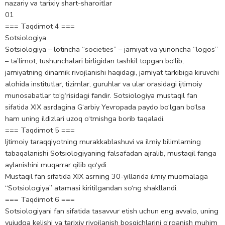
nazariy va tarixiy shart-sharoitlar
01
=== Taqdimot 4 ===
Sotsiologiya
Sotsiologiya – lotincha “societies” – jamiyat va yunoncha “logos”
– ta’limot, tushunchalari birligidan tashkil topgan bo‘lib,
jamiyatning dinamik rivojlanishi haqidagi, jamiyat tarkibiga kiruvchi
alohida institutlar, tizimlar, guruhlar va ular orasidagi ijtimoiy
munosabatlar to‘g‘risidagi fandir. Sotsiologiya mustaqil fan
sifatida XIX asrdagina G‘arbiy Yevropada paydo bo‘lgan bo‘lsa
ham uning ildizlari uzoq o‘tmishga borib taqaladi.
=== Taqdimot 5 ===
Ijtimoiy taraqqiyotning murakkablashuvi va ilmiy bilimlarning
tabaqalanishi Sotsiologiyaning falsafadan ajralib, mustaqil fanga
aylanishini muqarrar qilib qo‘ydi.
Mustaqil fan sifatida XIX asrning 30-yillarida ilmiy muomalaga
“Sotsiologiya” atamasi kiritilgandan so‘ng shakllandi.
=== Taqdimot 6 ===
Sotsiologiyani fan sifatida tasavvur etish uchun eng avvalo, uning
vujudga kelishi va tarixiy rivojlanish bosqichlarini o‘rganish muhim