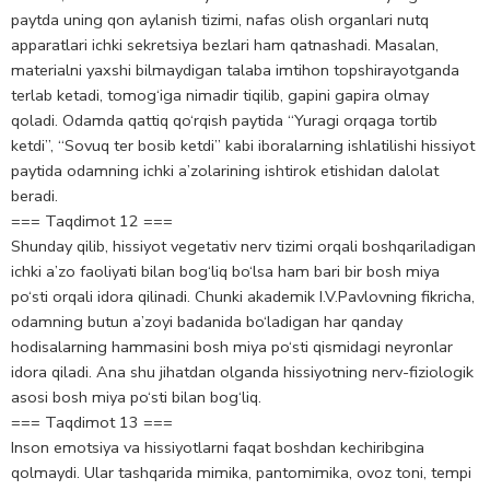
paytda uning qon aylanish tizimi, nafas olish organlari nutq
apparatlari ichki sekretsiya bezlari ham qatnashadi. Masalan,
materialni yaxshi bilmaydigan talaba imtihon topshirayotganda
terlab ketadi, tomog‘iga nimadir tiqilib, gapini gapira olmay
qoladi. Odamda qattiq qo‘rqish paytida “Yuragi orqaga tortib
ketdi”, “Sovuq ter bosib ketdi” kabi iboralarning ishlatilishi hissiyot
paytida odamning ichki a’zolarining ishtirok etishidan dalolat
beradi.
=== Taqdimot 12 ===
Shunday qilib, hissiyot vegetativ nerv tizimi orqali boshqariladigan
ichki a’zo faoliyati bilan bog‘liq bo‘lsa ham bari bir bosh miya
po‘sti orqali idora qilinadi. Chunki akademik I.V.Pavlovning fikricha,
odamning butun a’zoyi badanida bo‘ladigan har qanday
hodisalarning hammasini bosh miya po‘sti qismidagi neyronlar
idora qiladi. Ana shu jihatdan olganda hissiyotning nerv-fiziologik
asosi bosh miya po‘sti bilan bog‘liq.
=== Taqdimot 13 ===
Inson emotsiya va hissiyotlarni faqat boshdan kechiribgina
qolmaydi. Ular tashqarida mimika, pantomimika, ovoz toni, tempi