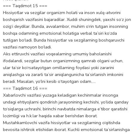
=== Taqdimot 15 ===
Hissiyotlar va sezgilar organizm holati va inson xulq-atvorini
boshqarish vazifasini bajaradilar. Xuddi shuningdek, yaxshi so‘z jon
ozig‘i deydilar. Bunda, avvalambor, muhim o‘rin tutgan insonning
boshqa odamning emotsional holatiga verbal ta’siri ko‘zda
tutilgan bo‘ladi. Bunda hissiyotlar va sezgilarning boshqaruvchi
vazifasi namoyon bo‘ladi.
Aks ettiruvchi vazifasi voqealarning umumiy baholanishi
ifodalandi, sezgilar butun organizmning qamrab olgani uchun,
ular ta’sir ko‘rsatayotgan omillarning foydasi yoki zararini
aniqlashga va zararli ta’sir aniqlangunicha ta’sirlanish imkonini
beradi. Masalan, yo‘lni kesib o‘tayotgan odam…..
=== Taqdimot 16 ===
Xabarlovchi vazifasi yuzaga keladigan kechinmalar insonga
undagi ehtiyojlarni qondirish jarayonining kechishi, yo‘lida qanday
to‘siqlarga uchrashi, birinchi navbatda nimalarga e’tibor qaratishi
lozimligi va h.k.lar haqida xabar berishdan iborat.
Mustahkamlovchi vazifa hissiyotlar va sezgilarning o‘qitishda
bevosita ishtirok etishidan iborat. Kuchli emotsional ta’sirlanishga