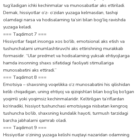
tug‘iladigan ichki kechinmalar va munosabatlar aks ettiriladi.
Demak, hissiyotlar o‘z- o‘zidan yuzaga kelmasdan, tashqi
olamdagi narsa va hodisalarning ta’siri bilan bog‘liq ravishda
yuzaga keladi.
=== Taqdimot 7 ===
Hissiyotlar faqat insonga xos bo‘lib, emotsional aks etish va
tushunchalarni umumlashtiruvchi aks ettirishning murakkab
formasidir. “Ular predmet va hodisalarning yuksak ehtiyojlarga
hamda insonning shaxs sifatidagi faoliyati stimullariga
munosabatini aks ettiradi.”
=== Taqdimot 8 ===
Emotsiya – shaxsning voqelikka o‘z munosabatini his qilishidan
kelib chiqadigan, uning ehtiyoj va qiziqishlari bilan bog‘liq bo‘lgan
yoqimli yoki yoqimsiz kechinmalaridir. Keltirilgan ta’riflardan
ko‘rinadiki, hissiyot tushunchasi emotsiyaga nisbatan kengroq
tushuncha bo‘lib, shaxsning kundalik hayoti, turmush tarzidagi
barcha jabhalarni qamrab oladi.
=== Taqdimot 9 ===
Hissiyotlar o‘zining yuzaga kelishi nuqtayi nazaridan odamning