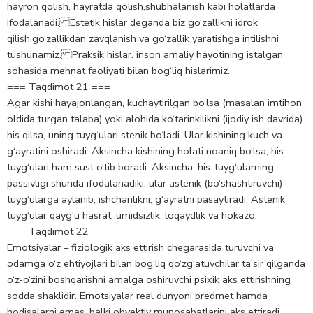
hаyron qolish, hаyrаtdа qolish,shubhаlаnish kаbi holаtlаrdа
ifodаlаnаdi. Estetik hislar degаndа biz go‘zаllikni idrok
qilish,go‘zаllikdаn zаvqlаnish vа go‘zаllik yarаtishgа intilishni
tushunаmiz. Prаksik hislаr. inson аmаliy hаyotining istаlgаn
sohаsidа mehnаt fаoliyati bilаn bog‘liq hislаrimiz.
=== Taqdimot 21 ===
Agar kishi hayajonlangan, kuchaytirilgan bo‘lsa (masalan imtihon
oldida turgan talaba) yoki alohida ko‘tarinkilikni (ijodiy ish davrida)
his qilsa, uning tuyg‘ulari stenik bo‘ladi. Ular kishining kuch va
g‘ayratini oshiradi. Aksincha kishining holati noaniq bo‘lsa, his-
tuyg‘ulari ham sust o‘tib boradi. Aksincha, his-tuyg‘ularning
passivligi shunda ifodalanadiki, ular astenik (bo‘shashtiruvchi)
tuyg‘ularga aylanib, ishchanlikni, g‘ayratni pasaytiradi. Аstenik
tuyg‘ular qayg‘u hasrat, umidsizlik, loqaydlik va hokazo.
=== Taqdimot 22 ===
Emotsiyalar – fiziologik aks ettirish chegarasida turuvchi va
odamga o‘z ehtiyojlari bilan bog‘liq qo‘zg‘atuvchilar ta’sir qilganda
o‘z-o‘zini boshqarishni amalga oshiruvchi psixik aks ettirishning
sodda shaklidir. Emotsiyalar real dunyoni predmet hamda
hodisalarni emas, balki obyektiv munosabatlarini aks ettiradi,