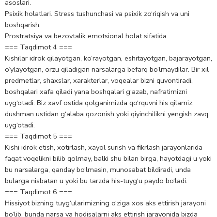
asoslari.
Psixik holatlari. Stress tushunchasi va psixik zo‘riqish va uni
boshqarish.
Prostratsiya va bezovtalik emotsional holat sifatida.
=== Taqdimot 4 ===
Kishilar idrok qilayotgan, ko‘rayotgan, eshitayotgan, bajarayotgan,
o‘ylayotgan, orzu qiladigan narsalarga befarq bo‘lmaydilar. Bir xil
predmetlar, shaxslar, xarakterlar, voqealar bizni quvontiradi,
boshqalari xafa qiladi yana boshqalari g‘azab, nafratimizni
uyg‘otadi. Biz xavf ostida qolganimizda qo‘rquvni his qilamiz,
dushman ustidan g‘alaba qozonish yoki qiyinchilikni yengish zavq
uyg‘otadi.
=== Taqdimot 5 ===
Kishi idrok etish, xotirlash, xayol surish va fikrlash jarayonlarida
faqat voqelikni bilib qolmay, balki shu bilan birga, hayotdagi u yoki
bu narsalarga, qanday bo‘lmasin, munosabat bildiradi, unda
bularga nisbatan u yoki bu tarzda his-tuyg‘u paydo bo‘ladi.
=== Taqdimot 6 ===
Hissiyot bizning tuyg‘ularimizning o‘ziga xos aks ettirish jarayoni
bo‘lib, bunda narsa va hodisalarni aks ettirish jarayonida bizda