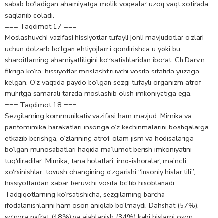
sabab bo‘ladigan ahamiyatga molik voqealar uzoq vaqt xotirada
saqlanib qoladi.
=== Taqdimot 17 ===
Moslashuvchi vazifasi hissiyotlar tufayli jonli mavjudotlar o‘zlari
uchun dolzarb bo‘lgan ehtiyojlarni qondirishda u yoki bu
sharoitlarning ahamiyatliligini ko‘rsatishlaridan iborat. Ch.Darvin
fikriga ko‘ra, hissiyotlar moslashtiruvchi vosita sifatida yuzaga
kelgan. O‘z vaqtida paydo bo‘lgan sezgi tufayli organizm atrof-
muhitga samarali tarzda moslashib olish imkoniyatiga ega.
=== Taqdimot 18 ===
Sezgilarning kommunikativ vazifasi ham mavjud. Mimika va
pantomimika harakatlari insonga o‘z kechinmalarini boshqalarga
etkazib berishga, o‘zlarining atrof-olam jism va hodisalariga
bo‘lgan munosabatlari haqida ma’lumot berish imkoniyatini
tug‘diradilar. Mimika, tana holatlari, imo-ishoralar, ma’noli
xo‘rsinishlar, tovush ohangining o‘zgarishi “insoniy hislar tili”,
hissiyotlardan xabar beruvchi vosita bo‘lib hisoblanadi.
Tadqiqotlarning ko‘rsatishicha, sezgilarning barcha
ifodalanishlarini ham oson aniqlab bo‘lmaydi. Dahshat (57%),
so‘ngra nafrat (48%) va ajablanish (34%) kabi hislarni oson