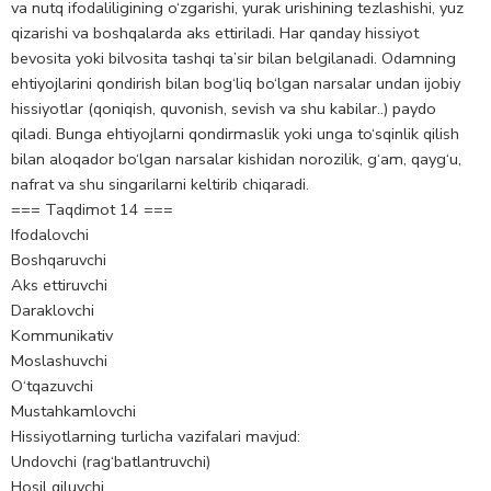
va nutq ifodaliligining o‘zgarishi, yurak urishining tezlashishi, yuz
qizarishi va boshqalarda aks ettiriladi. Har qanday hissiyot
bevosita yoki bilvosita tashqi ta’sir bilan belgilanadi. Odamning
ehtiyojlarini qondirish bilan bog‘liq bo‘lgan narsalar undan ijobiy
hissiyotlar (qoniqish, quvonish, sevish va shu kabilar..) paydo
qiladi. Bunga ehtiyojlarni qondirmaslik yoki unga to‘sqinlik qilish
bilan aloqador bo‘lgan narsalar kishidan norozilik, g‘am, qayg‘u,
nafrat va shu singarilarni keltirib chiqaradi.
=== Taqdimot 14 ===
Ifodalovchi
Boshqaruvchi
Aks ettiruvchi
Daraklovchi
Kommunikativ
Moslashuvchi
O‘tqazuvchi
Mustahkamlovchi
Hissiyotlarning turlicha vazifalari mavjud:
Undovchi (rag‘batlantruvchi)
Hosil qiluvchi