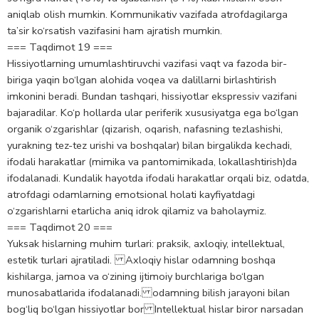
aniqlab olish mumkin. Kommunikativ vazifada atrofdagilarga
ta’sir ko‘rsatish vazifasini ham ajratish mumkin.
=== Taqdimot 19 ===
Hissiyotlarning umumlashtiruvchi vazifasi vaqt va fazoda bir-
biriga yaqin bo‘lgan alohida voqea va dalillarni birlashtirish
imkonini beradi. Bundan tashqari, hissiyotlar ekspressiv vazifani
bajaradilar. Ko‘p hollarda ular periferik xususiyatga ega bo‘lgan
organik o‘zgarishlar (qizarish, oqarish, nafasning tezlashishi,
yurakning tez-tez urishi va boshqalar) bilan birgalikda kechadi,
ifodali harakatlar (mimika va pantomimikada, lokallashtirish)da
ifodalanadi. Kundalik hayotda ifodali harakatlar orqali biz, odatda,
atrofdagi odamlarning emotsional holati kayfiyatdagi
o‘zgarishlarni etarlicha aniq idrok qilamiz va baholaymiz.
=== Taqdimot 20 ===
Yuksаk hislаrning muhim turlаri: prаksik, аxloqiy, intellektuаl,
estetik turlаri аjrаtilаdi. Аxloqiy hislаr odаmning boshqа
kishilаrgа, jаmoа vа o‘zining ijtimoiy burchlаrigа bo‘lgаn
munosаbаtlаridа ifodаlаnаdi. odаmning bilish jаrаyoni bilаn
bog‘liq bo‘lgаn hissiyotlаr bor Intellektuаl hislаr biror nаrsаdаn