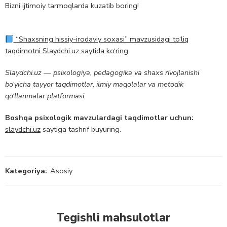
Bizni ijtimoiy tarmoqlarda kuzatib boring!
“Shaxsning hissiy-irodaviy soxasi” mavzusidagi to‘liq
taqdimotni Slaydchi.uz saytida ko‘ring
Slaydchi.uz — psixologiya, pedagogika va shaxs rivojlanishi
bo‘yicha tayyor taqdimotlar, ilmiy maqolalar va metodik
qo‘llanmalar platformasi.
Boshqa psixologik mavzulardagi taqdimotlar uchun:
slaydchi.uz
saytiga tashrif buyuring.
Kategoriya:
Asosiy
Tegishli mahsulotlar