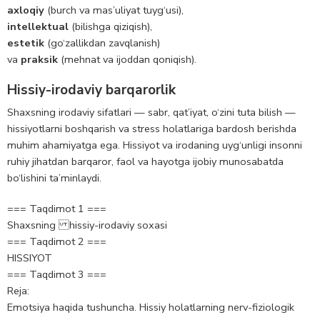
axloqiy
(burch va mas’uliyat tuyg‘usi),
intellektual
(bilishga qiziqish),
estetik
(go‘zallikdan zavqlanish)
va
praksik
(mehnat va ijoddan qoniqish).
Hissiy-irodaviy barqarorlik
Shaxsning irodaviy sifatlari — sabr, qat’iyat, o‘zini tuta bilish —
hissiyotlarni boshqarish va stress holatlariga bardosh berishda
muhim ahamiyatga ega. Hissiyot va irodaning uyg‘unligi insonni
ruhiy jihatdan barqaror, faol va hayotga ijobiy munosabatda
bo‘lishini ta’minlaydi.
=== Taqdimot 1 ===
Shaxsning hissiy-irodaviy soxasi
=== Taqdimot 2 ===
HISSIYOT
=== Taqdimot 3 ===
Rejа:
Emotsiya haqida tushuncha. Hissiy holatlarning nerv-fiziologik