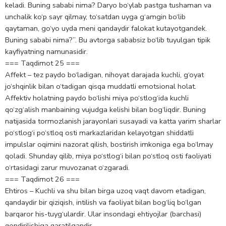
keladi. Buning sababi nima? Daryo bo‘ylab pastga tushaman va
unchalik ko‘p sayr qilmay, to‘satdan uyga g‘amgin bo‘lib
qaytaman, go‘yo uyda meni qandaydir falokat kutayotgandek.
Buning sababi nima?”. Bu avtorga sababsiz bo‘lib tuyulgan tipik
kayfiyatning namunasidir.
=== Taqdimot 25 ===
Affekt – tez paydo bo‘ladigan, nihoyat darajada kuchli, g‘oyat
jo‘shqinlik bilan o‘tadigan qisqa muddatli emotsional holat.
Аffektiv holatning paydo bo‘lishi miya po‘stlog‘ida kuchli
qo‘zg‘alish manbaining vujudga kelishi bilan bog‘liqdir. Buning
natijasida tormozlanish jarayonlari susayadi va katta yarim sharlar
po‘stlog‘i po‘stloq osti markazlaridan kelayotgan shiddatli
impulslar oqimini nazorat qilish, bostirish imkoniga ega bo‘lmay
qoladi. Shunday qilib, miya po‘stlog‘i bilan po‘stloq osti faoliyati
o‘rtasidagi zarur muvozanat o‘zgaradi.
=== Taqdimot 26 ===
Ehtiros – Kuchli va shu bilan birga uzoq vaqt davom etadigan,
qandaydir bir qiziqish, intilish va faoliyat bilan bog‘liq bo‘lgan
barqaror his-tuyg‘ulardir. Ular insondagi ehtiyojlar (barchasi)
qondirilishiga qaratilgandir.