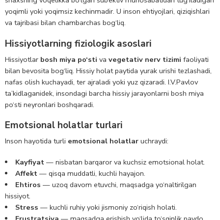
shaxsning voqelikka bo‘lgan sub’ektiv munosabatidan tug‘iladigan
yoqimli yoki yoqimsiz kechinmadir. U inson ehtiyojlari, qiziqishlari
va tajribasi bilan chambarchas bog‘liq.
Hissiyotlarning fiziologik asoslari
Hissiyotlar
bosh miya po‘sti
va
vegetativ nerv tizimi
faoliyati
bilan bevosita bog‘liq. Hissiy holat paytida yurak urishi tezlashadi,
nafas olish kuchayadi, ter ajraladi yoki yuz qizaradi. I.V.Pavlov
ta’kidlaganidek, insondagi barcha hissiy jarayonlarni bosh miya
po‘sti neyronlari boshqaradi.
Emotsional holatlar turlari
Inson hayotida turli
emotsional holatlar
uchraydi:
Kayfiyat
— nisbatan barqaror va kuchsiz emotsional holat.
Affekt
— qisqa muddatli, kuchli hayajon.
Ehtiros
— uzoq davom etuvchi, maqsadga yo‘naltirilgan
hissiyot.
Stress
— kuchli ruhiy yoki jismoniy zo‘riqish holati.
Frustratsiya
— maqsadga erishish yo‘lida to‘sqinlik paydo