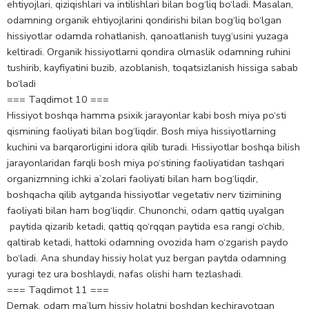
ehtiyojlari, qiziqishlari va intilishlari bilan bog‘liq bo‘ladi. Masalan,
odamning organik ehtiyojlarini qondirishi bilan bog‘liq bo‘lgan
hissiyotlar odamda rohatlanish, qanoatlanish tuyg‘usini yuzaga
keltiradi. Organik hissiyotlarni qondira olmaslik odamning ruhini
tushirib, kayfiyatini buzib, azoblanish, toqatsizlanish hissiga sabab
bo‘ladi
=== Taqdimot 10 ===
Hissiyot boshqa hamma psixik jarayonlar kabi bosh miya po‘sti
qismining faoliyati bilan bog‘liqdir. Bosh miya hissiyotlarning
kuchini va barqarorligini idora qilib turadi. Hissiyotlar boshqa bilish
jarayonlaridan farqli bosh miya po‘stining faoliyatidan tashqari
organizmning ichki a’zolari faoliyati bilan ham bog‘liqdir,
boshqacha qilib aytganda hissiyotlar vegetativ nerv tizimining
faoliyati bilan ham bog‘liqdir. Chunonchi, odam qattiq uyalgan
paytida qizarib ketadi, qattiq qo‘rqqan paytida esa rangi o‘chib,
qaltirab ketadi, hattoki odamning ovozida ham o‘zgarish paydo
bo‘ladi. Ana shunday hissiy holat yuz bergan paytda odamning
yuragi tez ura boshlaydi, nafas olishi ham tezlashadi.
=== Taqdimot 11 ===
Demak, odam ma’lum hissiy holatni boshdan kechirayotgan