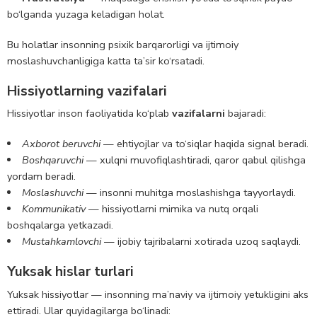
bo‘lganda yuzaga keladigan holat.
Bu holatlar insonning psixik barqarorligi va ijtimoiy
moslashuvchanligiga katta ta’sir ko‘rsatadi.
Hissiyotlarning vazifalari
Hissiyotlar inson faoliyatida ko‘plab
vazifalarni
bajaradi:
Axborot beruvchi
— ehtiyojlar va to‘siqlar haqida signal beradi.
Boshqaruvchi
— xulqni muvofiqlashtiradi, qaror qabul qilishga
yordam beradi.
Moslashuvchi
— insonni muhitga moslashishga tayyorlaydi.
Kommunikativ
— hissiyotlarni mimika va nutq orqali
boshqalarga yetkazadi.
Mustahkamlovchi
— ijobiy tajribalarni xotirada uzoq saqlaydi.
Yuksak hislar turlari
Yuksak hissiyotlar — insonning ma’naviy va ijtimoiy yetukligini aks
ettiradi. Ular quyidagilarga bo‘linadi: