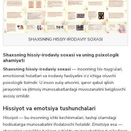
SHAXSNING HISSIY-IRODAVIY SOXASI
Shaxsning hissiy-irodaviy soxasi va uning psixologik
ahamiyati
Shaxsning hissiy-irodaviy soxasi
— insonning his-tuyg‘ulari,
emotsional holatlari va irodaviy faoliyatini o‘z ichiga oluvchi
psixologik tizimdir. U inson xulq-atvorini, qaror qabul qilish
jarayonini va ijtimoiy munosabatlardagi muvozanatini belgilovchi
asosiy omildir.
Hissiyot va emotsiya tushunchalari
Hissiyot
— bu insonning ichki kechinmalari, tashqi olamdagi
hodisalarga munosabatini ifodalovchi holatdir.
Emotsiya
esa —