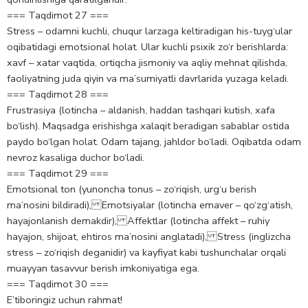
=== Taqdimot 27 ===
Stress – odamni kuchli, chuqur larzaga keltiradigan his-tuyg‘ular
oqibatidagi emotsional holat. Ular kuchli psixik zo‘r berishlarda:
xavf – xatar vaqtida, ortiqcha jismoniy va aqliy mehnat qilishda,
faoliyatning juda qiyin va ma’sumiyatli davrlarida yuzaga keladi.
=== Taqdimot 28 ===
Frustrаsiya (lotincha – aldanish, haddan tashqari kutish, xafa
bo‘lish). Maqsadga erishishga xalaqit beradigan sabablar ostida
paydo bo‘lgan holat. Odam tajang, jahldor bo‘ladi. Oqibatda odam
nevroz kasaliga duchor bo‘ladi.
=== Taqdimot 29 ===
Emotsional ton (yunoncha tonus – zo‘riqish, urg‘u berish
ma’nosini bildiradi), Emotsiyalar (lotincha emaver – qo‘zg‘atish,
hayajonlanish demakdir), Affektlar (lotincha affekt – ruhiy
hayajon, shijoat, ehtiros ma’nosini anglatadi), Stress (inglizcha
stress – zo‘riqish deganidir) va kayfiyat kabi tushunchalar orqali
muayyan tasavvur berish imkoniyatiga ega.
=== Taqdimot 30 ===
E’tiboringiz uchun rahmat!