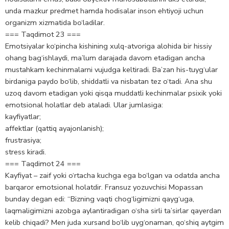
unda mazkur predmet hamda hodisalar inson ehtiyoji uchun
organizm xizmatida bo‘ladilar.
=== Taqdimot 23 ===
Emotsiyalar ko‘pincha kishining xulq-atvoriga alohida bir hissiy
ohang bag‘ishlaydi, ma’lum darajada davom etadigan ancha
mustahkam kechinmalarni vujudga keltiradi. Ba’zan his-tuyg‘ular
birdaniga paydo bo‘lib, shiddatli va nisbatan tez o‘tadi. Ana shu
uzoq davom etadigan yoki qisqa muddatli kechinmalar psixik yoki
emotsional holatlar deb ataladi. Ular jumlasiga:
kayfiyatlar;
affektlar (qattiq ayajonlanish);
frustrasiya;
stress kiradi.
=== Taqdimot 24 ===
Kayfiyat – zaif yoki o‘rtacha kuchga ega bo‘lgan va odatda ancha
barqaror emotsional holatdir. Fransuz yozuvchisi Mopassan
bunday degan edi: “Bizning vaqti chog‘ligimizni qayg‘uga,
laqmaligimizni azobga aylantiradigan o‘sha sirli ta’sirlar qayerdan
kelib chiqadi? Men juda xursand bo‘lib uyg‘onaman, qo‘shiq aytgim