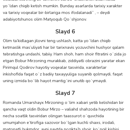
yoʻldan chiqib ketish mumkin. Bunday asarlarda tarixiy xarakter
va tarixiy voqealar bir-birlariga mos ifodalanadi” , – deydi
adabiyotshunos olim Matyoqub Qoʻshjonov.
Slayd 6
Olim ta’kidlagan jilovni teng ushlash, katta yoʻldan chiqib
ketmaslik mas’uliyati har bir tarixnavis yozuvchini hushyor qalam
tebratishga undashi, tabiiy. Ham shoh, ham shoir fitratini oʻzida jo
etgan Bobur Mirzoning murakkab, ziddiyatli obrazini yaratar ekan
Pirimqul Qodirov hayotiy voqealar tasvirida, xarakterlar
inkishofida faqat oʻz badiiy taxayyuliga suyanib qolmaydi, faqat
uning izmida boʻlib hayot mantigʻini unutib qoʻymaydi.
Slayd 7
Romanda Umarshayx Mirzoning oʻlim xabari yetib kelishidan bir
qancha vaqt oldin Bobur Mirzo – valiahd shahzoda hayotining bir
necha soatlik tasviridan olingan taassurot oʻquvchida
umumjahon e’tirofiga sazovor boʻlgan kuchli shaxs, irodali,
matonatli hukmdor, ayni paytda nozikta’b shoir, koʻngil kishisi