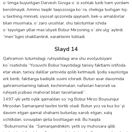
oʻlimga buyurilgan Darvesh Govga oʻzi xohlab turib ham yordam
berolmaydi. Ammo taqdir taqozosiga koʻra, chekiga tushgan toj-
u taxtning minnati, siyosat qozonida qaynash, bek-u amaldorlar
bilan muomala, oʻzaro urushlar, shu talotumlar ichida
oʻtayotgan yillar mas’uliyati Bobur Mirzoning oʻzini ulgʻaytirdi,
“men”ligini shakllantirdi, xarakterini tobladi.
Slayd 14
Qahramon tutumidagi, ruhiyatidagi ana shu evolyutsiyani
koʻrsatishda “Yozuvchi Bobur hayotidagi tarixiy faktlarni istifoda
etar ekan, tarixiy dalillar yetovida qolib ketmaydi. Ijodiy xayolotga
erk berib, faktlarga badiiylik suvini ichiradi. Butun asar davomida
qahramonlarning tabiati, kechinmalari, nafaslari harorati va
ruhiyati jozibasi mahorat bilan tasvirlanadi” .
1497-yili yetti oylik qamaldan soʻng Bobur Mirzo Boysunqur
Mirzodan Samarqand taxtini tortib oladi. Butun yoz va kuz boʻyi
davom etgan qamal shaharni butunlay xarob etgan, xalq
ochlikdan, sovuqdan qirila boshlagan edi. Bu haqda
“Boburnoma”da: “Samarqandnikim, yetti oy muhosara qilib