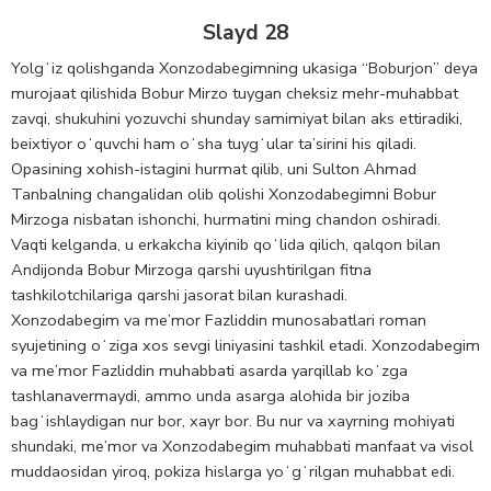
Slayd 28
Yolgʻiz qolishganda Xonzodabegimning ukasiga “Boburjon” deya
murojaat qilishida Bobur Mirzo tuygan cheksiz mehr-muhabbat
zavqi, shukuhini yozuvchi shunday samimiyat bilan aks ettiradiki,
beixtiyor oʻquvchi ham oʻsha tuygʻular ta’sirini his qiladi.
Opasining xohish-istagini hurmat qilib, uni Sulton Ahmad
Tanbalning changalidan olib qolishi Xonzodabegimni Bobur
Mirzoga nisbatan ishonchi, hurmatini ming chandon oshiradi.
Vaqti kelganda, u erkakcha kiyinib qoʻlida qilich, qalqon bilan
Andijonda Bobur Mirzoga qarshi uyushtirilgan fitna
tashkilotchilariga qarshi jasorat bilan kurashadi.
Xonzodabegim va me’mor Fazliddin munosabatlari roman
syujetining oʻziga xos sevgi liniyasini tashkil etadi. Xonzodabegim
va me’mor Fazliddin muhabbati asarda yarqillab koʻzga
tashlanavermaydi, ammo unda asarga alohida bir joziba
bagʻishlaydigan nur bor, xayr bor. Bu nur va xayrning mohiyati
shundaki, me’mor va Xonzodabegim muhabbati manfaat va visol
muddaosidan yiroq, pokiza hislarga yoʻgʻrilgan muhabbat edi.