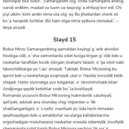
tashviqlar bila oldur… Samarqandni olgʻonda Samarqand andogʻ
xarob erdikim, madad va tuxm va taqovigʻa ehtiyoji bor edi. Chi
joyi ulkim, kishi andin nima ola olgʻay. Bu jihatlardan cherik eli
koʻp tanqislik torttilar. Biz ham elga nima yetkura olmaduk”, –
deya yozadi.
Slayd 15
Bobur Mirzo Samarqandning qamaldan keyingi gʻarib ahvolini
hisobga olib, oʻsha zamonlarda odat tusiga kirgan gʻolib bek-u
navkarlar tarafidan bosib olingan shaharni talash, oʻlja olish kabi
talonchiliklarga yoʻl qoʻymaydi. Tabiiyki, Bobur Mirzoning bu
qarori bek-u navkarlarga yoqmaydi, ular oʻrtasida norozilik kelib
chiqadi. Hatto xiyonatga yuz tutganlar, oʻzboshimchalik bilan
Andijonga qaytib ketishlar sodir boʻla boshlaydi.
Romanda yozuvchi Bobur Mirzoning hukmdorlik salohiyati,
qat’iyati, adolati ana shunday chigʻiriqlardan oʻtib
shakllanganligini, oʻz nafsi, manfaati yoʻlida hech nimadan
qaytmaydigan bek-u amaldorlar va ularga kaltabinlarcha
ergashadigan mulohazasiz navkarlar orasida odamiylik, insofiylik
chegarasida sobit turish Bobur Mirzoga nechogʻlik ogʻir