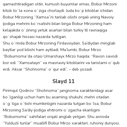
qamashtiradigan oltin, kumush buyumlar emas, Bobur Mirzoni
kitob toʻla xona oʻziga chorlaydi. Juda koʻp kitoblar ichidan
Bobur Mirzoning “Xamsa”ni tanlab olishi orqali uning Navoiy
ijodiga mehrini koʻrsatishi bilan birga Bobur Mirzoning ham
kelajakda oʻzining yetuk asarlari bilan turkiy til ravnaqiga
qoʻshajak hissasi nazarda tutilgan.
Shu oʻrinda Bobur Mirzoning Firdavsiydan, Sa’diydan minglab
baytlar yod bilishi ham aytiladi. Ma’lumki, Bobur Mirzo
“Boburnoma”da otasi Umarshayx Mirzo haqida: “Ravon savodi
bor edi. “Xamsatayn” va masnaviy kitoblarini va tarixlarni oʻqub
erdi. Aksar “Shohnoma” oʻqur edi”, – deb yozadi.
Slayd 11
Pirimqul Qodirov “Shohnoma” jangnoma xarakteridagi asar
boʻlganligi uchun ham bu asarning shukuhi, mehri otadan
oʻgʻilga oʻtishi mumkinligini nazarda tutgan boʻlsa, Bobur
Mirzoning Sa’diy ijodiga ehtiromi oʻzgacha ekanligini
“Boburnoma” sahifalari orqali anglab yetgan. Shu asnoda
“Yulduzli tunlar” muallifi Bobur Mirzo xarakteri, ruhoniy dunyosi,