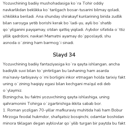
Yozuvchining badiiy mushohadasiga koʻra Tohir oddiy
navkarlikdan beklikka koʻtarilgach bosar-tusarini bilmay qoladi,
ichkilikka beriladi. Ana shunday shirakayf kunlarining birida zudlik
bilan saroyga yetib borishi kerak boʻladi-yu, ayili boʻshatib
qoʻyilganini payqamay, otdan qattiq yiqiladi. Aybdor sifatida oʻttiz
yillik qadrdoni, navkari Mamatni ayamay doʻpposlaydi, shu
asnoda oʻzining ham barmogʻi sinadi.
Slayd 34
Yozuvchining badiiy fantaziyasiga koʻra qayta ishlangan, ancha
badiiylik suvi bilan toʻyintirilgan bu lavhaning ham asarda
ma’naviy-tarbiyaviy oʻrni borligini inkor etmagan holda tarixiy fakt
uning oʻzining haqiqiy egasi bilan kechgani ma’qul edi deb
oʻylaymiz.
Bizningcha, bu faktni yozuvchining qayta ishlashiga, uning
qahramonini Tohirga oʻzgartirishiga ikkita sabab bor.
1. Roman yozilgan 70-yillar mafkuraviy muhitida hali ham Bobur
Mirzoga feodal hukmdor, shafqatsiz bosqinchi, odamlar boshidan
minora tiklagan degan ayblovlar qoʻyilib turgan bir paytda bu fakt