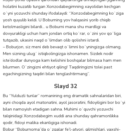
holatini kuzatib turgan Xonzodabegimning xayolidan kechgan
oʻyni yozuvchi shunday ifodalaydi: “Xonzodabegimning koʻziga
yosh quyulib keldi. U Boburning yov halqasini yorib chiqib
ketolmasligini bilardi… u Boburni mana shu mardligi va
dovyurakligi uchun ham jondan ortiq koʻrar, oʻzini yov qoʻliga
tutqazib, ukasini naqd oʻlimdan olib qolishni istardi.
– Boburjon, siz meni deb bevaqt oʻlimni boʻyningizga olmang.
Men sizning ulugʻ istiqbolingizga ishonamen. Sizdek nodir
iste’dodlar dunyoga kam kelishini boshqalar bilmasa ham men
bilurmen. Oʻzingizni ehtiyot qiling! Taqdiringizni tolei past
egachingizning taqdiri bilan tenglashtirmang”.
Slayd 32
Bu “Yulduzli tunlar” romanining eng dramatik sahnalaridan biri,
ayni choqda ayol matonatini, ayol jasoratini, fidoyiligini bor boʻyi
bilan namoyish etadigan sahna. Muhimi oʻquvchi yozuvchi
talqinidagi Xonzodabegim xuddi ana shunday qahramonlikka
qodir, fidoyi malika ekanligiga ishonadi.
Bobur “Boburnoma”da oʻzgalar fe’l-atvori, qilmishlari, yaxshi-