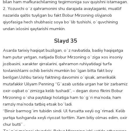
bilan ham mafkurachilarning tegirmoniga suv quyishni istamagan.
2. Yozuvchi oʻz qahramonini shu darajada avaylaganki, muallif
nazarida qaltis tuyilgan bu fakt Bobur Mirzoning oliyjanob
qiyofasiga hech shubhasiz soya boʻlib tushishi, oʻquvchining
undan ixlosini qaytarishi mumkin.
Slayd 35
Asarda tarixiy haqiqat buzilgan, oʻz navbatida, badiiy haqiqatga
ham putur yetgan, natijada Bobur Mirzoning oʻziga xos insoniy
jozibasini, xarakter qirralarini, qahramon ruhiyatidagi turfa
tovlanishlarni ochib berishi mumkin boʻlgan bitta fakt boy
berilgan.Ushbu tarixiy faktning davomini oʻqisak, amerikalik
mutafakkir Uilyam Penning “Gʻazab ustida urgan har bir zarbamiz
oxir-oqibat oʻzimizga kelib tushadi”, – degan dono fikrini Bobur
Mirzoning oʻsha paytdagi holatiga ham toʻgʻri ma’noda, ham
ramziy ma’noda tatbiq etsak boʻladi.
“Binsir barmogʻim tubidin sindi. Ul fursatta xeyli ogʻrimadi. Kelib
yurtqa tushganda xeyli riyozat torttim. Xam bitiy olmas edim, oxir
chur butti” .
Toʻgʻri ma’nosi shundaki, Bobur Mirzoning jahl ustida otboqarga