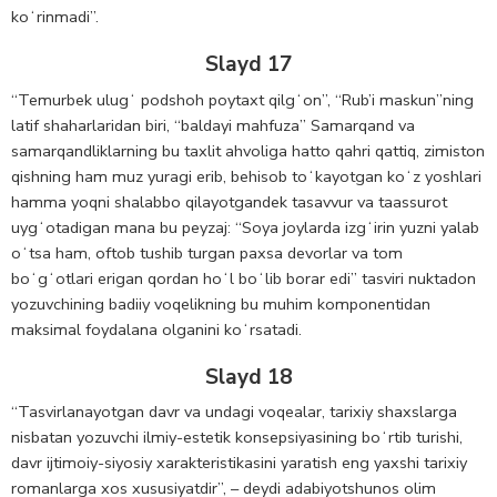
koʻrinmadi”.
Slayd 17
“Temurbek ulugʻ podshoh poytaxt qilgʻon”, “Rub’i maskun”ning
latif shaharlaridan biri, “baldayi mahfuza” Samarqand va
samarqandliklarning bu taxlit ahvoliga hatto qahri qattiq, zimiston
qishning ham muz yuragi erib, behisob toʻkayotgan koʻz yoshlari
hamma yoqni shalabbo qilayotgandek tasavvur va taassurot
uygʻotadigan mana bu peyzaj: “Soya joylarda izgʻirin yuzni yalab
oʻtsa ham, oftob tushib turgan paxsa devorlar va tom
boʻgʻotlari erigan qordan hoʻl boʻlib borar edi” tasviri nuktadon
yozuvchining badiiy voqelikning bu muhim komponentidan
maksimal foydalana olganini koʻrsatadi.
Slayd 18
“Tasvirlanayotgan davr va undagi voqealar, tarixiy shaxslarga
nisbatan yozuvchi ilmiy-estetik konsepsiyasining boʻrtib turishi,
davr ijtimoiy-siyosiy xarakteristikasini yaratish eng yaxshi tarixiy
romanlarga xos xususiyatdir”, – deydi adabiyotshunos olim