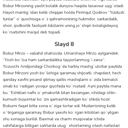
Bobur Mirzoning yaxlit bolalik dunyosi haqida tasavvur uygʻotadi.
Hayot mantigʻidan kelib chiqqan holda Pirimqul Qodirov “Yulduzli
tunlar” oʻquvchisiga oʻz qahramonining hukmdor, sarkardalik,
shoir, ijodkorlik faoliyati ildizlarini uning joʻshqin bolaligidayoq
koʻrsatishini ma’qul deb topadi.
Slayd 8
Bobur Mirzo – valiahd shahzoda. Umarshayx Mirzo aytganidek:
“Yosh boʻlsa ham sarkardalikka tayyorlanmogʻi zarur”.
Yozuvchi Andijondagi Chorbogʻda harbiy mashgʻulotlar paytida
Bobur Mirzoni yosh boʻlishiga qaramay shijoatli, chapdast, hech
qanday xavfni pisand qilmay qaltis mashqlarni oʻzida bemalol
sinab koʻradigan yovqur qiyofada koʻrsatadi. Ayni paytda mana
bu: “Eshiklari nafis oʻymakorlik bilan bezangan, ichidagi oltin-
kumush buyumlar koʻzni qamashtiradigan koʻshkda hozir
Boburni faqat bitta xona oʻziga tortar edi. Mudarrisning kutib
oʻtirganiga qaramay, Bobur yaxshi koʻrgan kitoblari qoʻyilgan
shu xonaga burildi. Baxmal va charm muqovalar ichida
sahifalarga bitilgan satrlarda ulugʻ shoirlarning otash nafaslari