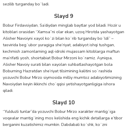
sezilib turganday boʻladi.
Slayd 9
Bobur Firdavsiydan, Sa’diydan minglab baytlar yod biladi. Hozir u
kitoblari orasidan “Xamsa”ni olar ekan, uzoq Hirotda yashayotgan
Alisher Navoiyni xayol koʻzi bilan koʻrib turganday boʻldi” –
tasvirida begʻubor yuragiga she’riyat, adabiyot ishqi tushgan,
kechmish zamonlarning aql-idroki mujassam kitoblarga maftun
ma’rifatli yosh, shoirtabiat Bobur Mirzoni koʻramiz. Ayniqsa,
Alisher Navoiy surati bilan xayolan suhbatlashayotgan bola
Boburning Hazratdan she’riyat tilsimining kalitini soʻrashida
yozuvchi Bobur Mirzo siymosida milliy mumtoz adabiyotimizning
Navoiydan keyin ikkinchi choʻqqisi yetishayotganligiga ishora
qiladi.
Slayd 10
“Yulduzli tunlar”da yozuvchi Bobur Mirzo xarakter mantigʻiga
voqealar mantigʻining mos kelishida eng kichik detallarga e’tibor
berganini kuzatishimiz mumkin. Dabdabali koʻshk, koʻzni