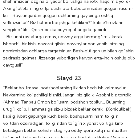
shahrimizdan ozgina oʻljador boʻlishga nahotki haqqimiz yoʻq?
Axir gʻoliblarning oʻlja olishi ota-bobolarimizdan qolgan rusum-
ku!… Boysunqurdan qolgan ochlarning qay biriga oshliq
yetkazsinlar? Biz bularni boqishga keldikmi?” kabi e’tirozlarini
yengib oʻtib, “Qosimbekka buyruq ohangida gapirdi:
– Biz unni rastalarga emas, novvoylarga bermogʻimiz kerak.
Ishonchli bir kishi nazorat qilsin, novvoylar non yopib, bizning
nomimizdan ochlarga tarqatsinlar. Besh-olti qop un bilan qoʻshin
zaxirasiz qolmas, Jizzaxga yuborilgan karvon erta-indin oshliq olib
qaytgusi!”
Slayd 23
“Beklar boʻlmasa, podshohlarning ilkidan hech ish kelmaydur.
Navkarning koʻpchiligi bizniki. Jangni biz qildik. Azobni biz tortdik
(Ahmad Tanbal) Omon boʻlsam, podshoh topilur… Bularning
urugʻi koʻp. Hammasiga siz-u bizdek beklar kerak” (Xoniqulibek)
kabi gʻiybat gaplarga kuch berib, boshqalarni ham toʻgʻri
yoʻldan ozdiradigan, toʻgʻridan toʻgʻri xiyonat yoʻliga kirib
ketadigan beklar xohish-istagi-yu oddiy, qora xalq manfaatlari
toʻqnash kelganda haq va adolat yoʻlini tutish Bobur Mirzoga