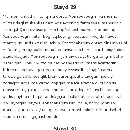
Slayd 29
Me’mor Fazliddin – toʻqima obraz. Xonzodabegim va me’mor
oʻrtasidagi muhabbat ham yozuvchining fantaziyasi mahsulidir.
Pirimqul Qodirov asarga ruh bagʻishlash hamda romanning
Xonzodabegim bilan bogʻliq keyingi voqealari rivojida hayot
mantigʻini ushlab turish uchun Xonzodabegim obrazi dinamikasini
nafaqat ijtimoiy, balki muhabbat liniyasida ham izchil badiiy tadqiq
etadi. Natijada Xonzodabegim ijtimoiy vaziyatlarga toʻgʻri baho
beradigan, Bobur Mirzo davlat boshqaruvini, mamlakatdorlik
tutumini qadrlaydigan, har qanday hissiyotlar, tuygʻularni aql
tarozisiga solib bosiqlik bilan qaror qabul qiladigan haqiqiy
zodagonlarga xos kamol topgan malika sifatida oʻquvchida
taassurot uygʻotadi. Ana shu taassurotdagi oʻquvchi esa eng
qaltis paytda nafaqat jondek jigari, balki butun sulola taqdiri hal
boʻlayotgan paytda Xonzdabegim kabi oqila, fidoyi, jonnisor
xotin-qizlar bu vaziyatning loqayd tomoshabini boʻlib turishlari
mumkin emasligiga ishonadi.
Slayd 30