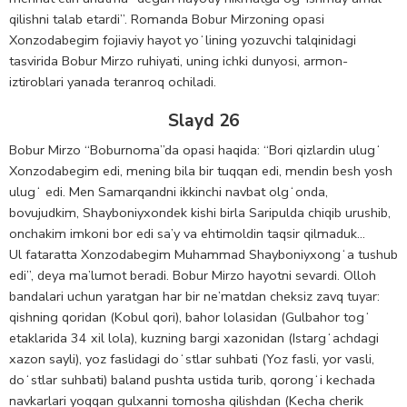
qilishni talab etardi”. Romanda Bobur Mirzoning opasi
Xonzodabegim fojiaviy hayot yoʻlining yozuvchi talqinidagi
tasvirida Bobur Mirzo ruhiyati, uning ichki dunyosi, armon-
iztiroblari yanada teranroq ochiladi.
Slayd 26
Bobur Mirzo “Boburnoma”da opasi haqida: “Bori qizlardin ulugʻ
Xonzodabegim edi, mening bila bir tuqqan edi, mendin besh yosh
ulugʻ edi. Men Samarqandni ikkinchi navbat olgʻonda,
bovujudkim, Shayboniyxondek kishi birla Saripulda chiqib urushib,
onchakim imkoni bor edi sa’y va ehtimoldin taqsir qilmaduk…
Ul fataratta Xonzodabegim Muhammad Shayboniyxongʻa tushub
edi”, deya ma’lumot beradi. Bobur Mirzo hayotni sevardi. Olloh
bandalari uchun yaratgan har bir ne’matdan cheksiz zavq tuyar:
qishning qoridan (Kobul qori), bahor lolasidan (Gulbahor togʻ
etaklarida 34 xil lola), kuzning bargi xazonidan (Istargʻachdagi
xazon sayli), yoz faslidagi doʻstlar suhbati (Yoz fasli, yor vasli,
doʻstlar suhbati) baland pushta ustida turib, qorongʻi kechada
navkarlari yoqqan gulxanni tomosha qilishdan (Kecha cherik