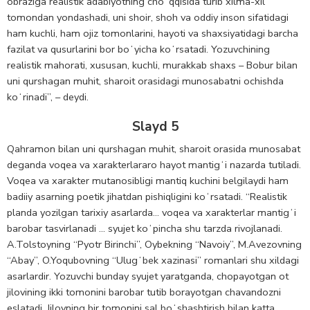
obraziga realistik adabiyotning choʻqqisida turib xilma-xil
tomondan yondashadi, uni shoir, shoh va oddiy inson sifatidagi
ham kuchli, ham ojiz tomonlarini, hayoti va shaxsiyatidagi barcha
fazilat va qusurlarini bor boʻyicha koʻrsatadi. Yozuvchining
realistik mahorati, xususan, kuchli, murakkab shaxs – Bobur bilan
uni qurshagan muhit, sharoit orasidagi munosabatni ochishda
koʻrinadi”, – deydi.
Slayd 5
Qahramon bilan uni qurshagan muhit, sharoit orasida munosabat
deganda voqea va xarakterlararo hayot mantigʻi nazarda tutiladi.
Voqea va xarakter mutanosibligi mantiq kuchini belgilaydi ham
badiiy asarning poetik jihatdan pishiqligini koʻrsatadi. “Realistik
planda yozilgan tarixiy asarlarda… voqea va xarakterlar mantigʻi
barobar tasvirlanadi … syujet koʻpincha shu tarzda rivojlanadi.
A.Tolstoyning “Pyotr Birinchi”, Oybekning “Navoiy”, M.Avezovning
“Abay”, O.Yoqubovning “Ulugʻbek xazinasi” romanlari shu xildagi
asarlardir. Yozuvchi bunday syujet yaratganda, chopayotgan ot
jilovining ikki tomonini barobar tutib borayotgan chavandozni
eslatadi. Jilovning bir tomonini sal boʻshashtirish bilan katta