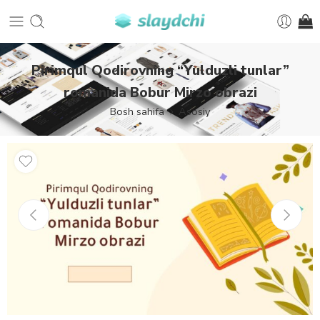
Pirimqul Qodirovning “Yulduzli tunlar”
romanida Bobur Mirzo obrazi
Bosh sahifa
Asosiy