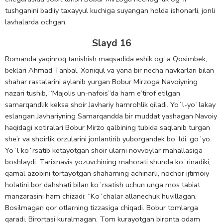
tushganini badiiy taxayyul kuchiga suyangan holda ishonarli, jonli
lavhalarda ochgan.
Slayd 16
Romanda yaqinroq tanishish maqsadida eshik ogʻa Qosimbek,
beklari Ahmad Tanbal, Xoniqul va yana bir necha navkarlari bilan
shahar rastalarini aylanib yurgan Bobur Mirzoga Navoiyning
nazari tushib, “Majolis un-nafois”da ham e’tirof etilgan
samarqandlik keksa shoir Javhariy hamrohlik qiladi. Yoʻl-yoʻlakay
eslangan Javhariyning Samarqandda bir muddat yashagan Navoiy
haqidagi xotiralari Bobur Mirzo qalbining tubida saqlanib turgan
she’r va shoirlik orzularini jonlantirib yuborgandek boʻldi, goʻyo.
Yoʻl koʻrsatib ketayotgan shoir ularni novvoylar mahallasiga
boshlaydi. Tarixnavis yozuvchining mahorati shunda koʻrinadiki,
qamal azobini tortayotgan shaharning achinarli, nochor ijtimoiy
holatini bor dahshati bilan koʻrsatish uchun unga mos tabiat
manzarasini ham chizadi: “Koʻchalar allanechuk huvillagan.
Bosilmagan qor otlarning tizzasiga chiqadi. Bobur tomlarga
qaradi. Birortasi kuralmagan. Tom kurayotgan bironta odam