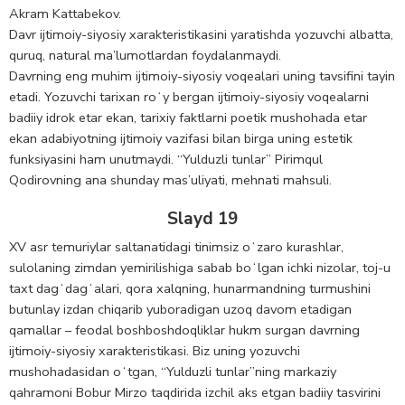
Akram Kattabekov.
Davr ijtimoiy-siyosiy xarakteristikasini yaratishda yozuvchi albatta,
quruq, natural ma’lumotlardan foydalanmaydi.
Davrning eng muhim ijtimoiy-siyosiy voqealari uning tavsifini tayin
etadi. Yozuvchi tarixan roʻy bergan ijtimoiy-siyosiy voqealarni
badiiy idrok etar ekan, tarixiy faktlarni poetik mushohada etar
ekan adabiyotning ijtimoiy vazifasi bilan birga uning estetik
funksiyasini ham unutmaydi. “Yulduzli tunlar” Pirimqul
Qodirovning ana shunday mas’uliyati, mehnati mahsuli.
Slayd 19
XV asr temuriylar saltanatidagi tinimsiz oʻzaro kurashlar,
sulolaning zimdan yemirilishiga sabab boʻlgan ichki nizolar, toj-u
taxt dagʻdagʻalari, qora xalqning, hunarmandning turmushini
butunlay izdan chiqarib yuboradigan uzoq davom etadigan
qamallar – feodal boshboshdoqliklar hukm surgan davrning
ijtimoiy-siyosiy xarakteristikasi. Biz uning yozuvchi
mushohadasidan oʻtgan, “Yulduzli tunlar”ning markaziy
qahramoni Bobur Mirzo taqdirida izchil aks etgan badiiy tasvirini