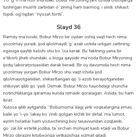
tushirgan mushti zarbidan oʻzining ham barmogʻi sindi, shikast
topdi, og‘riqdan “riyozat tortti”.
Slayd 36
Ramziy ma’nosiki, Bobur Mirzo bir oydan oshiq vaqt hech nima
yozolmay yuradi, ijod qilolmaydi, gʻazab ustida urilgan zarbning
egasiga qaytib kelishi shu boʻlsa kerak. Bu faktning yana bir
e’tiborli jihati shundaki, u bizga qaysidir ma’noda Bobur Mirzoning
ijodiy laboratoriyasidan darak beradi. Bir oy davomida hech nima
yozolmay yurgan Bobur Mirzo shu vaqt ichida ijod
qilolmayotganidan, shikastlangan qoʻli azob berayotganidan
shikoyat qilib qoʻyadi. Demak, Bobur Mirzo hayotidagi shuncha
notinchliklarga qaramay kunda nimadir qoralagan. Aslida, bu ham
ibrat.
Xulosa qilib aytganda, “Boburnoma”dagi yirik voqealargina emas,
balki yoʻl-yoʻlakay koʻrinib qolgan kichik bir detal, maʼlumot,
ayrim holatlar ham yozuvchining boy tasavvuridan oziqlanib,
goʻzal bir estetik joziba, taʼsirchan mohiyat kasb etadi va Bobur
Mirzo obrazini kitobxonga yetkazishga xizmat qiladi.