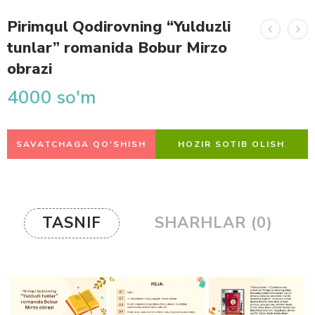
Pirimqul Qodirovning “Yulduzli
tunlar” romanida Bobur Mirzo
obrazi
4000
so'm
SAVATCHAGA QO'SHISH
HOZIR SOTIB OLISH
TASNIF
SHARHLAR (0)