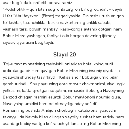
asar bagʻrida kashf etib boraveramiz.
“Podshohlik – qon bilan sugʻorilaturgʻon bir ogʻochdir”, – deydi
Ulfat “Abulfayzxon” (Fitrat) tragediyasida. Tinimsiz urushlar, qon
toʻkishlar, talonchiliklar bek-u navkarlarning tiriklik sababi,
yashash tarzi, boyish manbayi, kasb-koriga aylanib qolgani ham
Bobur Mirzo yashagan, faoliyat olib borgan davrning ijtimoiy-
siyosiy qiyofasini belgilaydi.
Slayd 20
Toj-u taxt minnatining tashvishli onlaridan bolalikning nurli
xotiralariga bir zum qaytgan Bobur Mirzoning insoniy qiyofasini
yozuvchi shunday tasvirlaydi: “Keksa shoir Boburga umid bilan
qarab turibdi… Shu payt uning qora movut chakmonimi, xiyol egik
yelkasimi, kalta qirqilgan soqolimi, nimasidir Boburga Navoiyning
Behzod chizgan rasmini eslatdi. Bobur mavlononi noumid qilsa,
Navoiyning umidini ham oqlolmaydiganday boʻldi”.
Romanning boshida Andijon chorbogʻi, kutubxona, yozuvchi
taxayyulida Navoiy bilan qilingan xayoliy suhbat ham tarixiy, ham
asardagi badiiy vaqtga koʻra uch yildan soʻng Bobur Mirzoning