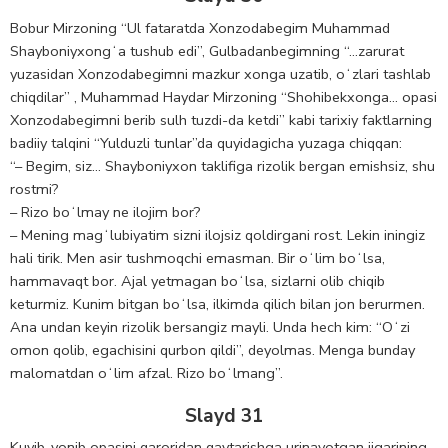
Bobur Mirzoning “Ul fataratda Xonzodabegim Muhammad
Shayboniyxongʻa tushub edi”, Gulbadanbegimning “…zarurat
yuzasidan Xonzodabegimni mazkur xonga uzatib, oʻzlari tashlab
chiqdilar” , Muhammad Haydar Mirzoning “Shohibekxonga… opasi
Xonzodabegimni berib sulh tuzdi-da ketdi” kabi tarixiy faktlarning
badiiy talqini “Yulduzli tunlar”da quyidagicha yuzaga chiqqan:
“– Begim, siz… Shayboniyxon taklifiga rizolik bergan emishsiz, shu
rostmi?
– Rizo boʻlmay ne ilojim bor?
– Mening magʻlubiyatim sizni ilojsiz qoldirgani rost. Lekin iningiz
hali tirik. Men asir tushmoqchi emasman. Bir oʻlim boʻlsa,
hammavaqt bor. Ajal yetmagan boʻlsa, sizlarni olib chiqib
keturmiz. Kunim bitgan boʻlsa, ilkimda qilich bilan jon berurmen.
Ana undan keyin rizolik bersangiz mayli. Unda hech kim: “Oʻzi
omon qolib, egachisini qurbon qildi”, deyolmas. Menga bunday
malomatdan oʻlim afzal. Rizo boʻlmang”.
Slayd 31
Kuyib-yonib opasini qaroridan qaytarishga urinayotgan jigarining