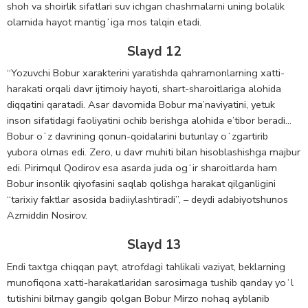
shoh va shoirlik sifatlari suv ichgan chashmalarni uning bolalik
olamida hayot mantigʻiga mos talqin etadi.
Slayd 12
“Yozuvchi Bobur xarakterini yaratishda qahramonlarning xatti-
harakati orqali davr ijtimoiy hayoti, shart-sharoitlariga alohida
diqqatini qaratadi. Asar davomida Bobur ma’naviyatini, yetuk
inson sifatidagi faoliyatini ochib berishga alohida e’tibor beradi…
Bobur oʻz davrining qonun-qoidalarini butunlay oʻzgartirib
yubora olmas edi. Zero, u davr muhiti bilan hisoblashishga majbur
edi. Pirimqul Qodirov esa asarda juda ogʻir sharoitlarda ham
Bobur insonlik qiyofasini saqlab qolishga harakat qilganligini
“tarixiy faktlar asosida badiiylashtiradi”, – deydi adabiyotshunos
Azmiddin Nosirov.
Slayd 13
Endi taxtga chiqqan payt, atrofdagi tahlikali vaziyat, beklarning
munofiqona xatti-harakatlaridan sarosimaga tushib qanday yoʻl
tutishini bilmay gangib qolgan Bobur Mirzo nohaq ayblanib