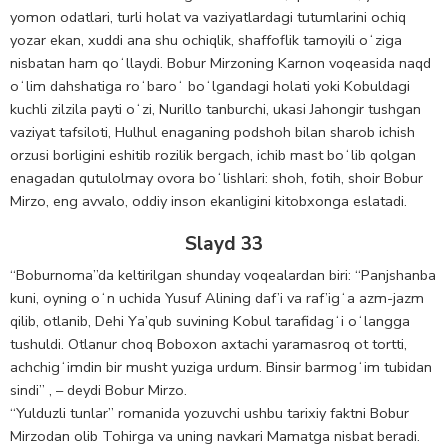
yomon odatlari, turli holat va vaziyatlardagi tutumlarini ochiq
yozar ekan, xuddi ana shu ochiqlik, shaffoflik tamoyili oʻziga
nisbatan ham qoʻllaydi. Bobur Mirzoning Karnon voqeasida naqd
oʻlim dahshatiga roʻbaroʻ boʻlgandagi holati yoki Kobuldagi
kuchli zilzila payti oʻzi, Nurillo tanburchi, ukasi Jahongir tushgan
vaziyat tafsiloti, Hulhul enaganing podshoh bilan sharob ichish
orzusi borligini eshitib rozilik bergach, ichib mast boʻlib qolgan
enagadan qutulolmay ovora boʻlishlari: shoh, fotih, shoir Bobur
Mirzo, eng avvalo, oddiy inson ekanligini kitobxonga eslatadi.
Slayd 33
“Boburnoma”da keltirilgan shunday voqealardan biri: “Panjshanba
kuni, oyning oʻn uchida Yusuf Alining daf’i va raf’igʻa azm-jazm
qilib, otlanib, Dehi Yа’qub suvining Kobul tarafidagʻi oʻlangga
tushuldi. Otlanur choq Boboxon axtachi yaramasroq ot tortti,
achchigʻimdin bir musht yuziga urdum. Binsir barmogʻim tubidan
sindi” , – deydi Bobur Mirzo.
“Yulduzli tunlar” romanida yozuvchi ushbu tarixiy faktni Bobur
Mirzodan olib Tohirga va uning navkari Mamatga nisbat beradi.