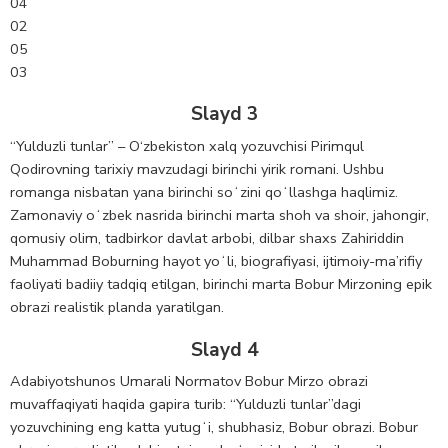
04
02
05
03
Slayd 3
“Yulduzli tunlar” – O‘zbekiston xalq yozuvchisi Pirimqul
Qodirovning tarixiy mavzudagi birinchi yirik romani. Ushbu
romanga nisbatan yana birinchi soʻzini qoʻllashga haqlimiz.
Zamonaviy oʻzbek nasrida birinchi marta shoh va shoir, jahongir,
qomusiy olim, tadbirkor davlat arbobi, dilbar shaxs Zahiriddin
Muhammad Boburning hayot yoʻli, biografiyasi, ijtimoiy-ma’rifiy
faoliyati badiiy tadqiq etilgan, birinchi marta Bobur Mirzoning epik
obrazi realistik planda yaratilgan.
Slayd 4
Adabiyotshunos Umarali Normatov Bobur Mirzo obrazi
muvaffaqiyati haqida gapira turib: “Yulduzli tunlar”dagi
yozuvchining eng katta yutugʻi, shubhasiz, Bobur obrazi. Bobur