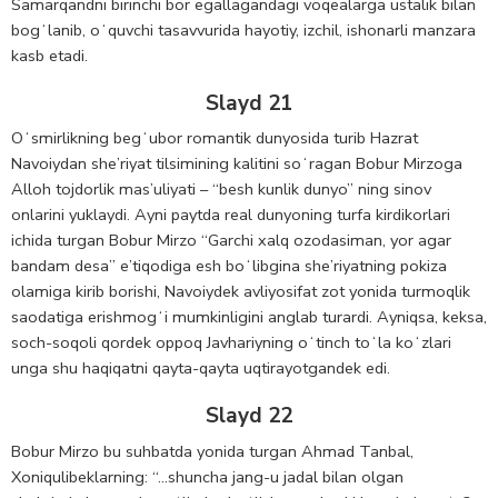
Samarqandni birinchi bor egallagandagi voqealarga ustalik bilan
bogʻlanib, oʻquvchi tasavvurida hayotiy, izchil, ishonarli manzara
kasb etadi.
Slayd 21
Oʻsmirlikning begʻubor romantik dunyosida turib Hazrat
Navoiydan she’riyat tilsimining kalitini soʻragan Bobur Mirzoga
Alloh tojdorlik mas’uliyati – “besh kunlik dunyo” ning sinov
onlarini yuklaydi. Ayni paytda real dunyoning turfa kirdikorlari
ichida turgan Bobur Mirzo “Garchi xalq ozodasiman, yor agar
bandam desa” e’tiqodiga esh boʻlibgina she’riyatning pokiza
olamiga kirib borishi, Navoiydek avliyosifat zot yonida turmoqlik
saodatiga erishmogʻi mumkinligini anglab turardi. Ayniqsa, keksa,
soch-soqoli qordek oppoq Javhariyning oʻtinch toʻla koʻzlari
unga shu haqiqatni qayta-qayta uqtirayotgandek edi.
Slayd 22
Bobur Mirzo bu suhbatda yonida turgan Ahmad Tanbal,
Xoniqulibeklarning: “…shuncha jang-u jadal bilan olgan