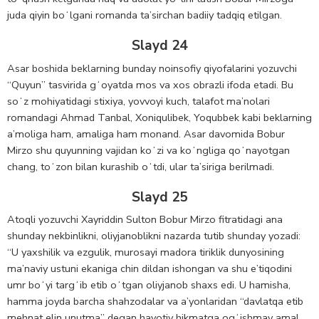
juda qiyin boʻlgani romanda ta’sirchan badiiy tadqiq etilgan.
Slayd 24
Asar boshida beklarning bunday noinsofiy qiyofalarini yozuvchi
“Quyun” tasvirida gʻoyatda mos va xos obrazli ifoda etadi. Bu
soʻz mohiyatidagi stixiya, yovvoyi kuch, talafot ma’nolari
romandagi Ahmad Tanbal, Xoniqulibek, Yoqubbek kabi beklarning
a’moliga ham, amaliga ham monand. Asar davomida Bobur
Mirzo shu quyunning vajidan koʻzi va koʻngliga qoʻnayotgan
chang, toʻzon bilan kurashib oʻtdi, ular ta’siriga berilmadi.
Slayd 25
Atoqli yozuvchi Xayriddin Sulton Bobur Mirzo fitratidagi ana
shunday nekbinlikni, oliyjanoblikni nazarda tutib shunday yozadi:
“U yaxshilik va ezgulik, murosayi madora tiriklik dunyosining
ma’naviy ustuni ekaniga chin dildan ishongan va shu e’tiqodini
umr boʻyi targʻib etib oʻtgan oliyjanob shaxs edi. U hamisha,
hamma joyda barcha shahzodalar va a’yonlaridan “davlatqa etib
mehnat elin unutma” degan hayotiy hikmatga ogʻishmay amal