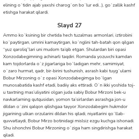
elining oʻtidin ajab yaxshi charogʻon boʻlur edi…), goʻzallik kashf
etishga harakat qilardi.
Slayd 27
Ammo koʻksining bir chetida hech tuzalmas armonlari, iztirobini
koʻpaytirgan, umrini kamaytirgan, koʻnglini tah-batah qon qilgan
“yuz qaroliq”lari uni mudom ta’qib etgan. Shulardan biri opasi
Xonzodabegimning achinarli taqdiri. Romanda yozuvchi kamdan
kam tojdorlarda oʻz jigarlariga boʻladigan mehr, samimiyat,
oʻzaro hurmat, qadr, bir-birini tushunish, asrash kabi tuygʻularni
Bobur Mirzoning oʻz opasi Xonzodabegimga boʻlgan
munosabatida kashf etadi, badiiy aks ettiradi. Oʻn ikki yoshida toj-
u taxtning mas’uliyatini olgan juda sabiy Bobur Mirzoni bek-u
navkarlarning qutqusidan, yomon ta’sirlardan asrashga jon-u
dildan oʻzini qalqon qilishgaa tayyor Xonzodabegim hukmdor
jigarining ulkan orzularini dildan his qiladi, niyatlarini qoʻllab-
quvvatlaydi, Bobur Mirzo botinidagi mislsiz ezgu kuchga ishonadi.
Shu ishonchni Bobur Mirzoning oʻziga ham singdirishga harakat
qiladi.