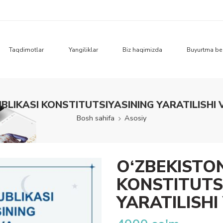
Taqdimotlar
Yangiliklar
Biz haqimizda
Buyurtma be
BLIKASI KONSTITUTSIYASINING YARATILISHI
Bosh sahifa
Asosiy
O‘ZBEKISTO
KONSTITUTS
YARATILISH