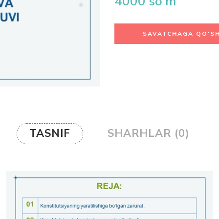
4000
so'm
SAVATCHAGA QO'SH
TASNIF
SHARHLAR (0)