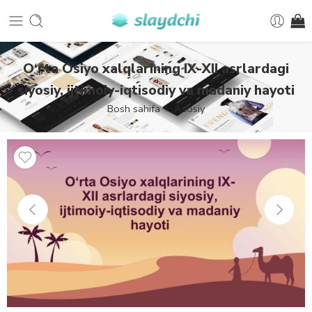
O‘rta Osiyo xalqlarining IX-XII asrlardagi
siyosiy, ijtimoiy-iqtisodiy va madaniy hayoti
Bosh sahifa
Asosiy