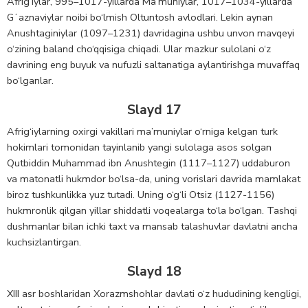
Afrig‘iylar, 995–1017-yillarda Ma’muniylar, 1017–1034-yillarda
Gʻaznaviylar noibi bo‘lmish Oltuntosh avlodlari. Lekin aynan
Anushtaginiylar (1097–1231) davridagina ushbu unvon mavqeyi
o‘zining baland cho‘qqisiga chiqadi. Ular mazkur sulolani o‘z
davrining eng buyuk va nufuzli saltanatiga aylantirishga muvaffaq
bo‘lganlar.
Slayd 17
Afrig‘iylarning oxirgi vakillari ma’muniylar o‘rniga kelgan turk
hokimlari tomonidan tayinlanib yangi sulolaga asos solgan
Qutbiddin Muhammad ibn Anushtegin (1117–1127) uddaburon
va matonatli hukmdor bo‘lsa-da, uning vorislari davrida mamlakat
biroz tushkunlikka yuz tutadi. Uning o‘g‘li Otsiz (1127-1156)
hukmronlik qilgan yillar shiddatli voqealarga to‘la bo‘lgan. Tashqi
dushmanlar bilan ichki taxt va mansab talashuvlar davlatni ancha
kuchsizlantirgan.
Slayd 18
XIII asr boshlaridan Xorazmshohlar davlati o‘z hududining kengligi,