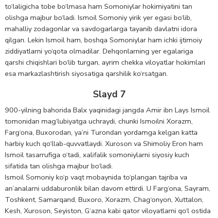
to‘laligicha tobe bo‘lmasa ham Somoniylar hokimiyatini tan
olishga majbur bo‘ladi. Ismoil Somoniy yirik yer egasi bo‘lib,
mahalliy zodagonlar va savdogarlarga tayanib davlatni idora
qilgan. Lekin Ismoil ham, boshqa Somoniylar ham ichki ijtimoiy
ziddiyatlarni yo‘qota olmadilar. Dehqonlarning yer egalariga
qarshi chiqishlari bo‘lib turgan, ayrim chekka viloyatlar hokimlari
esa markazlashtirish siyosatiga qarshilik ko‘rsatgan.
Slayd 7
900-yilning bahorida Balx yaqinidagi jangda Amir ibn Lays Ismoil
tomonidan mag‘lubiyatga uchraydi, chunki Ismoilni Xorazm,
Farg‘ona, Buxorodan, ya’ni Turondan yordamga kelgan katta
harbiy kuch qo‘llab-quvvatlaydi. Xuroson va Shimoliy Eron ham
Ismoil tasarrufiga o‘tadi, xalifalik somoniylarni siyosiy kuch
sifatida tan olishga majbur bo‘ladi.
Ismoil Somoniy ko‘p vaqt mobaynida to‘plangan tajriba va
an’analarni uddaburonlik bilan davom ettirdi. U Farg‘ona, Sayram,
Toshkent, Samarqand, Buxoro, Xorazm, Chag‘onyon, Xuttalon,
Kesh, Xuroson, Seyiston, G‘azna kabi qator viloyatlarni qo‘l ostida