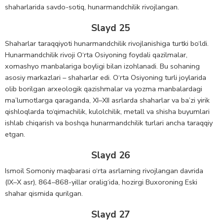
shaharlarida savdo-sotiq, hunarmandchilik rivojlangan.
Slayd 25
Shaharlar taraqqiyoti hunarmandchilik rivojlanishiga turtki bo‘ldi.
Hunarmandchilik rivoji O‘rta Osiyoning foydali qazilmalar,
xomashyo manbalariga boyligi bilan izohlanadi. Bu sohaning
asosiy markazlari – shaharlar edi. O‘rta Osiyoning turli joylarida
olib borilgan arxeologik qazishmalar va yozma manbalardagi
ma’lumotlarga qaraganda, XI–XII asrlarda shaharlar va ba’zi yirik
qishloqlarda to‘qimachilik, kulolchilik, metall va shisha buyumlari
ishlab chiqarish va boshqa hunarmandchilik turlari ancha taraqqiy
etgan.
Slayd 26
Ismoil Somoniy maqbarasi o‘rta asrlarning rivojlangan davrida
(IX–X asr), 864–868-yillar oralig‘ida, hozirgi Buxoroning Eski
shahar qismida qurilgan.
Slayd 27