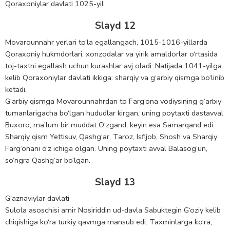
Qoraxoniylar davlati 1025-yil
Slayd 12
Movarounnahr yerlari to‘la egallangach, 1015-1016-yillarda
Qoraxoniy hukmdorlari, xonzodalar va yirik amaldorlar o‘rtasida
toj-taxtni egallash uchun kurashlar avj oladi. Natijada 1041-yilga
kelib Qoraxoniylar davlati ikkiga: sharqiy va g‘arbiy qismga bo‘linib
ketadi.
G‘arbiy qismga Movarounnahrdan to Farg‘ona vodiysining g‘arbiy
tumanlarigacha bo‘lgan hududlar kirgan, uning poytaxti dastavval
Buxoro, ma’lum bir muddat O‘zgand, keyin esa Samarqand edi.
Sharqiy qism Yettisuv, Qashg‘ar, Taroz, Isfijob, Shosh va Sharqiy
Farg‘onani o‘z ichiga olgan. Uning poytaxti avval Balasog‘un,
so‘ngra Qashg‘ar bo‘lgan.
Slayd 13
G‘aznaviylar davlati
Sulola asoschisi amir Nosiriddin ud-davla Sabuktegin G‘oziy kelib
chiqishiga ko‘ra turkiy qavmga mansub edi. Taxminlarga ko‘ra,