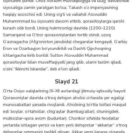
siyosatini yuritdi. Otsiz Xorazm mustaqilligiga va ulug‘ davlatchilik
siyosatiga zamin yaratgan bo‘lsa, Takash o‘z imperiyasining
haqiqiy asoschisi edi. Uning o‘g‘li va valiahdi Alovuddin
Muhammmad bu siyosatni davom ettirib, qoraxitoylarga qarshi
kurash olib bordi. Uning hukmronligi davrida (1200–1220)
Samarqand va O‘tror qoraxoniylardan tortib olindi, uzoq
G‘aznagacha (Afg‘oniston janubida) chegaralar kengaydi, G‘arbiy
Eron va Ozarbayjon bo‘ysundirildi va Dashti Qipchoqning
ichlarigacha kirib borildi. Sulton Alovuddin Muhammad
qoraxitoylar bilan muvaffaqiyatli jang qilib, ularni taslim qiladi,
o‘zini “Ikkinchi Iskandar”, deb e’lon qiladi.
Slayd 21
O‘rta Osiyo xalqlarining IX–XII asrlardagi ijtimoiy-iqtisodiy hayoti
Qoraxoniylar davrida o‘troq dehqon aholisi o‘rtasida yer egaligi
munosabatlari yanada rivojlandi. Aholining to‘rtta toifasi mavjud
edi: boylar, o‘rtahollar, chig‘aylar (kambag‘allar), shuningdek,
mulksizlar–qora avom (budunlar). Chorikor sifatida feodallar
yerlarida ishlagan yersiz va kam yerli dehqonlar “akkarlar” o‘troq
dehqonlar ommasini tashkil qilgan. Akkar yerni ijaraga olganda