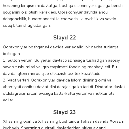
hosilning bir qismini davlatga, boshqa qismini yer egasiga berishi,
qolganini o‘zi olishi kerak edi. Qoraxoniylar davrida aholi
dehqonchilik, hunarmandchilik, chorvachilik, ovchilik va savdo-
sotiq bilan shug‘ullangan.
Slayd 22
Qoraxoniylar boshqaruvi davrida yer egaligi bir necha turlarga
bo‘lingan:
1. Sulton yerlari. Bu yerlar davlat xazinasiga tushadigan asosiy
savdo tushumlari va iqto taqsimoti fondining manbayi edi. Bu
davrda iqtoni meros qilib o‘tkazish tez-tez kuzatiladi.
2. Vaqf yerlari. Qoraxoniylar davrida Islom dinining o‘rni va
ahamiyati oshib u davlat dini darajasiga ko‘tarildi. Dindorlar davlat
oldidagi xizmatlari evaziga katta-katta yerlar va mulklar olar
edilar.
Slayd 23
XII asrning oxiri va XIII asrning boshlarida Takash davrida Xorazm
kuchayib, Sharqning qudratli davlatlaridan biriga aylandi.