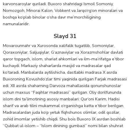
karvonsaroylar quriladi. Buxoro shahridagi Ismoil Somoniy,
Nomozgoh, Minorai Kalon, Vobkent va Jarqo‘rg‘on minoralari va
boshqa ko‘plab binolar o‘sha davr me’morchiligining
namunalaridir.
Slayd 31
Movarounnahr va Xurosonda xalifalik tugatilib, Somoniylar,
Qoraxoniylar, Saljuqiylar, G‘aznaviylar va Xorazmshohlar davlati
qaror topgach, islom, shariat ahkomlari va ilm-ma’rifatga e’tibor
kuchaydi. Markaziy shaharlarda masjid va madrasalar qad
ko‘taradi. Manbalarda aytilishicha, dastlabki madrasa X asrda
Buxoroning Kovushdo‘zlar timi yaqinida qurilgan Farjak madrasasi
edi. XII asrda shaharning Darvoza mahallasida qonunshunoslar
uchun maxsus “Faqihlar madrasasi” qurilgan. Oliy dorilfununda
islom dini ta’limotining asosiy manbalari: Qur’oni Karim, Hadisi
sharif va arab tilini mukammal o‘rganishga katta e’tibor berilgan.
Madrasalardan juda ko‘p yetuk fiqhshunos olimlar, odil qozilar,
zohid imomlar yetishib chiqdi. Shu bois Buxoro IX asrdan boshlab
“Qubbat ul-islom – “Islom dinining gumbazi” nomi bilan shuhrat