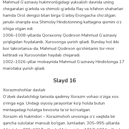
Mahmud G‘aznaviy hukmronligidagi yuksalish davrida uning
chegaralari g‘arbda va shimoli-g‘arbda Ray va Isfahon shaharlari
hamda Orol dengizi bilan birga G‘arbiy Erongacha cho‘zilgan,
janubi-sharqda esa Shimoliy Hindistonning kattagina qismini o‘z
ichiga olgan edi.
1006–1008-yillarda Qoraxoniy Qodirxon Mahmud G‘aznaviy
yo‘qligidan foydalanib, Xurosonga yurish qiladi. Bunday hol ikki
bor takrorlansa-da, Mahmud Qodirxon qo‘shinlarini tor-mor
keltiradi va Xurosondan haydab chiqaradi.
1002–1026-yillar mobaynida Mahmud G‘aznaviy Hindistonga 17
marotaba yurish qiladi.
Slayd 16
Xorazmshohlar davlati
O‘zbek davlatchiligi tarixida qadimiy Xorazm vohasi o‘ziga xos
o‘ringa ega. Undagi siyosiy jarayonlar ko‘p holda butun
mintaqadagi holatga bevosita ta’sir ko‘rsatgan.
Xorazm eli hukmdori – Xorazmshoh unvoniga o‘z vaqtida bir
qancha sulolalar mansub bo‘lgan. Jumladan, 305–995-yillarda