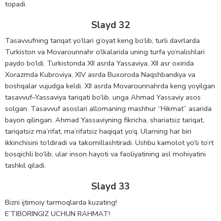
topadi.
Slayd 32
Tasavvufning tariqat yo‘llari g‘oyat keng bo‘lib, turli davrlarda
Turkiston va Movarounnahr o‘lkalarida uning turfa yo‘nalishlari
paydo bo‘ldi. Turkistonda XII asrda Yassaviya, XII asr oxirida
Xorazmda Kubroviya, XIV asrda Buxoroda Naqshbandiya va
boshqalar vujudga keldi. XII asrda Movarounnahrda keng yoyilgan
tasavvuf–Yassaviya tariqati bo‘lib, unga Ahmad Yassaviy asos
solgan. Tasavvuf asoslari allomaning mashhur “Hikmat” asarida
bayon qilingan. Ahmad Yassaviyning fikricha, shariatsiz tariqat,
tariqatsiz ma’rifat, ma’rifatsiz haqiqat yo‘q. Ularning har biri
ikkinchisini to‘ldiradi va takomillashtiradi. Ushbu kamolot yo‘li to‘rt
bosqichli bo‘lib, ular inson hayoti va faoliyatining asl mohiyatini
tashkil qiladi.
Slayd 33
Bizni ijtimoiy tarmoqlarda kuzating!
E’TIBORINGIZ UCHUN RAHMAT!