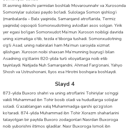
IX asrning ikkinchi yarmidan boshlab Movarounnahr va Xurosonda
Somoniylar sulolasi paydo bo‘ladi. Sulolaga Somon qishlog‘i
(manbalarda – Balx yaqinida, Samarqand atroflarida, Termiz
yaqinida) oqsoqoli Somonxudotning avlodlari asos solgan. Yirik
yer egasi bo‘lgan Somonxudot Ma’mun Xuroson noibligi davrida
uning xizmatiga o‘tib, tezda e’tiborga tushadi. Somonxudotning
o‘g‘li Asad, uning nabiralari ham Ma’mun saroyida xizmat
qilishgan. Xuroson noibi shaxsan Ma’munning buyrug‘i bilan
Asadning o‘g‘illarini 820-yilda turli viloyatlarga noib etib
tayinlaydi. Natijada Nuh Samarqandni, Ahmad Farg‘onani, Yahyo
Shosh va Ustrushonani, Ilyos esa Hirotni boshqara boshlaydi.
Slayd 4
873-yilda Buxoro shahri va uning atroflarini Tohiriylar so‘nggi
vakili Muhammad ibn Tohir bosib oladi va hududlarga soliqlar
soladi. G‘azablangan xalq Muhammadga qarshi qo‘zg‘olon
ko‘taradi. 874-yilda Muhammad ibn Tohir Xorazm shaharlarini
talayotgan bir paytda Buxoro zodagonlari Nasrdan Buxoroga
noib yuborishni iltimos qiladilar. Nasr Buxoroga Ismoil ibn