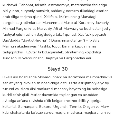
kuchaydi. Tabobat, falsafa, astronomiya, matematika fanlariga
oid yunon, suryoniy, sanskrit, pahlaviy, xorazm tillaridagi asarlar
arab tiliga tarjima qilindi. Xalifa al-Ma’munning Marvdagi
dargohidagi olimlardan Muhammad Muso al-Xorazmiy, Javhariy,
Ahmad Farg‘oniy, al-Marvaziy, Ali al-Marvaziy va boshqalar ijodiy
faoliyat qilish uchun Bag‘dodga taklif qilinadi. Xalifalik poytaxti
Bag‘dodda “Bayt ul-hikma” (“Donishmandlar uyi”) – “xalifa
Ma’mun akademiyasi” tashkil topdi. Ilm markazida nemis
tadqiqotchisi H.Zuter ta’kidlaganidek, olimlarning ko‘pchiligi
Xuroson, Movarounnahr, Baqtriya va Farg‘onadan edi.
Slayd 30
IX–XIII asr boshlarida Movarounnahr va Xorazmda me’morchilik va
san’at yangi rivojlanish bosqichiga o‘tdi. O‘rta asr ijtimoiy-siyosiy
tuzumi va islom dini mafkurasi madaniy hayotning bu sohasiga
kuchli ta’sir qildi. Asrlar davomida to‘plangan va avloddan-
avlodga an’ana ravishda o‘tib kelgan me’morchilik yuqoriga
ko‘tarildi. Samarqand, Buxoro, Urganch, Termiz, O‘zgan va Marv
kabi shaharlarda ko‘plab saroy, masjid, madrasa, maqbara, tim va