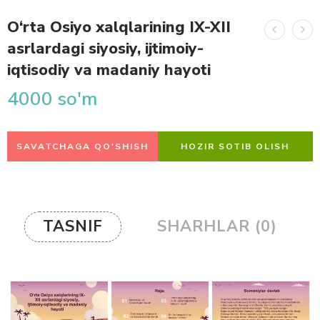
O‘rta Osiyo xalqlarining IX-XII
asrlardagi siyosiy, ijtimoiy-
iqtisodiy va madaniy hayoti
4000
so'm
SAVATCHAGA QO'SHISH
HOZIR SOTIB OLISH
TASNIF
SHARHLAR (0)