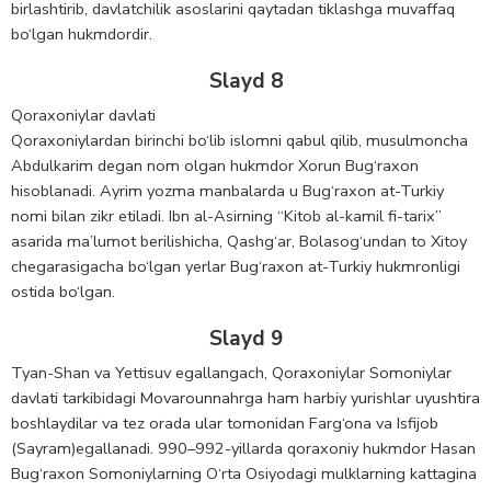
birlashtirib, davlatchilik asoslarini qaytadan tiklashga muvaffaq
bo‘lgan hukmdordir.
Slayd 8
Qoraxoniylar davlati
Qoraxoniylardan birinchi bo‘lib islomni qabul qilib, musulmoncha
Abdulkarim degan nom olgan hukmdor Xorun Bug‘raxon
hisoblanadi. Ayrim yozma manbalarda u Bug‘raxon at-Turkiy
nomi bilan zikr etiladi. Ibn al-Asirning “Kitob al-kamil fi-tarix”
asarida ma’lumot berilishicha, Qashg‘ar, Bolasog‘undan to Xitoy
chegarasigacha bo‘lgan yerlar Bug‘raxon at-Turkiy hukmronligi
ostida bo‘lgan.
Slayd 9
Tyan-Shan va Yettisuv egallangach, Qoraxoniylar Somoniylar
davlati tarkibidagi Movarounnahrga ham harbiy yurishlar uyushtira
boshlaydilar va tez orada ular tomonidan Farg‘ona va Isfijob
(Sayram)egallanadi. 990–992-yillarda qoraxoniy hukmdor Hasan
Bug‘raxon Somoniylarning O‘rta Osiyodagi mulklarning kattagina