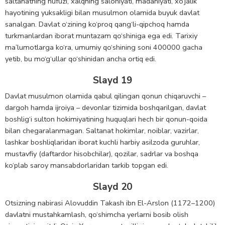
saltanatning nufuzi, xalqning salohiyati, madaniyati, xo‘jalik
hayotining yuksakligi bilan musulmon olamida buyuk davlat
sanalgan. Davlat o‘zining ko‘proq qang‘li-qipchoq hamda
turkmanlardan iborat muntazam qo‘shiniga ega edi. Tarixiy
ma’lumotlarga ko‘ra, umumiy qo‘shining soni 400000 gacha
yetib, bu mo‘g‘ullar qo‘shinidan ancha ortiq edi.
Slayd 19
Davlat musulmon olamida qabul qilingan qonun chiqaruvchi –
dargoh hamda ijroiya – devonlar tizimida boshqarilgan, davlat
boshlig‘i sulton hokimiyatining huquqlari hech bir qonun-qoida
bilan chegaralanmagan. Saltanat hokimlar, noiblar, vazirlar,
lashkar boshliqlaridan iborat kuchli harbiy asilzoda guruhlar,
mustavfiy (daftardor hisobchilar), qozilar, sadrlar va boshqa
ko‘plab saroy mansabdorlaridan tarkib topgan edi.
Slayd 20
Otsizning nabirasi Alovuddin Takash ibn El-Arslon (1172–1200)
davlatni mustahkamlash, qo‘shimcha yerlarni bosib olish