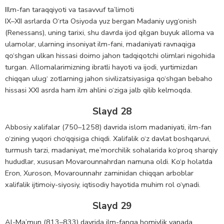
IIlm-fan taraqqiyoti va tasavvuf ta’limoti
IX–XII asrlarda O‘rta Osiyoda yuz bergan Madaniy uyg‘onish
(Renessans), uning tarixi, shu davrda ijod qilgan buyuk alloma va
ulamolar, ularning insoniyat ilm-fani, madaniyati ravnaqiga
qo‘shgan ulkan hissasi doimo jahon tadqiqotchi olimlari nigohida
turgan. Allomalarimizning ibratli hayoti va ijodi, yurtimizdan
chiqqan ulug‘ zotlarning jahon sivilizatsiyasiga qo‘shgan bebaho
hissasi XXI asrda ham ilm ahlini o‘ziga jalb qilib kelmoqda.
Slayd 28
Abbosiy xalifalar (750–1258) davrida islom madaniyati, ilm-fan
o‘zining yuqori cho‘qqisiga chiqdi. Xalifalik o‘z davlat boshqaruvi,
turmush tarzi, madaniyat, me’morchilik sohalarida ko‘proq sharqiy
hududlar, xususan Movarounnahrdan namuna oldi. Ko‘p holatda
Eron, Xuroson, Movarounnahr zaminidan chiqqan arboblar
xalifalik ijtimoiy-siyosiy, iqtisodiy hayotida muhim rol o‘ynadi.
Slayd 29
Al-Ma’mun (813–833) davrida ilm-fanga homiylik yanada