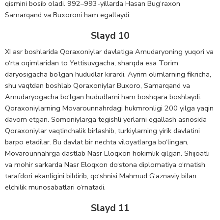
qismini bosib oladi. 992–993-yillarda Hasan Bug‘raxon
Samarqand va Buxoroni ham egallaydi.
Slayd 10
XI asr boshlarida Qoraxoniylar davlatiga Amudaryoning yuqori va
o‘rta oqimlaridan to Yettisuvgacha, sharqda esa Torim
daryosigacha bo‘lgan hududlar kirardi. Ayrim olimlarning fikricha,
shu vaqtdan boshlab Qoraxoniylar Buxoro, Samarqand va
Amudaryogacha bo‘lgan hududlarni ham boshqara boshlaydi.
Qoraxoniylarning Movarounnahrdagi hukmronligi 200 yilga yaqin
davom etgan. Somoniylarga tegishli yerlarni egallash asnosida
Qoraxoniylar vaqtinchalik birlashib, turkiylarning yirik davlatini
barpo etadilar. Bu davlat bir nechta viloyatlarga bo‘lingan,
Movarounnahrga dastlab Nasr Eloqxon hokimlik qilgan. Shijoatli
va mohir sarkarda Nasr Eloqxon do‘stona diplomatiya o‘rnatish
tarafdori ekanligini bildirib, qo‘shnisi Mahmud G‘aznaviy bilan
elchilik munosabatlari o‘rnatadi.
Slayd 11