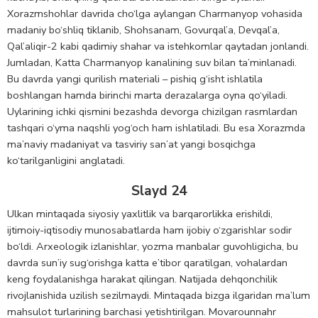
Xorazmshohlar davrida cho‘lga aylangan Charmanyop vohasida
madaniy bo‘shliq tiklanib, Shohsanam, Govurqal’a, Devqal’a,
Qal’aliqir-2 kabi qadimiy shahar va istehkomlar qaytadan jonlandi.
Jumladan, Katta Charmanyop kanalining suv bilan ta’minlanadi.
Bu davrda yangi qurilish materiali – pishiq g‘isht ishlatila
boshlangan hamda birinchi marta derazalarga oyna qo‘yiladi.
Uylarining ichki qismini bezashda devorga chizilgan rasmlardan
tashqari o‘yma naqshli yog‘och ham ishlatiladi. Bu esa Xorazmda
ma’naviy madaniyat va tasviriy san’at yangi bosqichga
ko‘tarilganligini anglatadi.
Slayd 24
Ulkan mintaqada siyosiy yaxlitlik va barqarorlikka erishildi,
ijtimoiy-iqtisodiy munosabatlarda ham ijobiy o‘zgarishlar sodir
bo‘ldi. Arxeologik izlanishlar, yozma manbalar guvohligicha, bu
davrda sun’iy sug‘orishga katta e’tibor qaratilgan, vohalardan
keng foydalanishga harakat qilingan. Natijada dehqonchilik
rivojlanishida uzilish sezilmaydi. Mintaqada bizga ilgaridan ma’lum
mahsulot turlarining barchasi yetishtirilgan. Movarounnahr