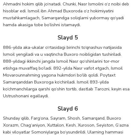
Ahmadni hokim qilib jo‘natadi. Chunki, Nasr Ismoilni o‘z noibi deb
hisoblar edi. Ismoil ibn Ahmad Buxoroda o‘z hokimiyatini
mustahkamlagach, Samarqandga soliqlarni yubormay qo‘yadi
hamda akasiga tobe bo‘lishni istamaydi.
Slayd 5
886-yilda aka-ukalar o‘rtasidagi birinchi to‘qnashuv natijasida
Ismoil yengiladi va u vaqtincha Buxoro noibligidan tushiriladi.
888-yildagi ikkinchi jangda Ismoil Nasr qo‘shinlarini tor-mor
etishga muvaffaq bo‘ladi. 892-yilda Nasr vafot etgach, Ismoil
Movarounnahrning yagona hukmdori bo‘lib qoldi. Poytaxt
Samarqanddan Buxoroga ko‘chiriladi. Ismoil 893-yilda
ko‘chmanchilarga qarshi qo‘shin tortib, dastlab Tarozni, keyin esa
Ustrushonani egallaydi.
Slayd 6
Shunday qilib, Farg‘ona, Sayram, Shosh, Samarqand, Buxoro
Xorazm, Chag‘aniyon, Xuttalon, Kesh, Xuroson, Seyiston, G‘azna
kabi viloyatlar Somoniylarga bo‘ysundirildi. Ularning hammasi