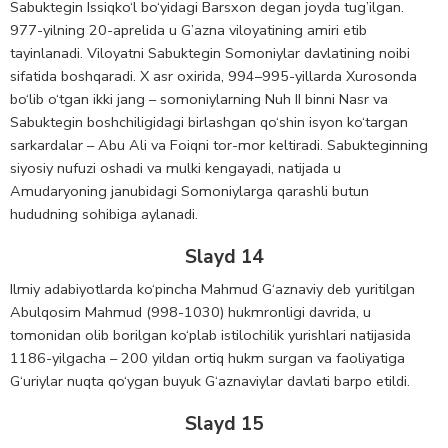
Sabuktegin Issiqko‘l bo‘yidagi Barsxon degan joyda tug’ilgan.
977-yilning 20-aprelida u G’azna viloyatining amiri etib
tayinlanadi. Viloyatni Sabuktegin Somoniylar davlatining noibi
sifatida boshqaradi. X asr oxirida, 994–995-yillarda Xurosonda
bo‘lib o‘tgan ikki jang – somoniylarning Nuh II binni Nasr va
Sabuktegin boshchiligidagi birlashgan qo‘shin isyon ko‘targan
sarkardalar – Abu Ali va Foiqni tor-mor keltiradi. Sabukteginning
siyosiy nufuzi oshadi va mulki kengayadi, natijada u
Amudaryoning janubidagi Somoniylarga qarashli butun
hududning sohibiga aylanadi.
Slayd 14
Ilmiy adabiyotlarda ko‘pincha Mahmud G‘aznaviy deb yuritilgan
Abulqosim Mahmud (998-1030) hukmronligi davrida, u
tomonidan olib borilgan ko‘plab istilochilik yurishlari natijasida
1186-yilgacha – 200 yildan ortiq hukm surgan va faoliyatiga
G‘uriylar nuqta qo‘ygan buyuk G‘aznaviylar davlati barpo etildi.
Slayd 15