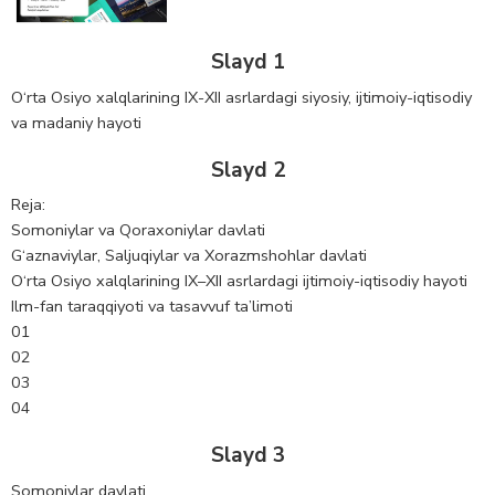
Slayd 1
O‘rta Osiyo xalqlarining IX-XII asrlardagi siyosiy, ijtimoiy-iqtisodiy
va madaniy hayoti
Slayd 2
Reja:
Somoniylar va Qoraxoniylar davlati
G‘aznaviylar, Saljuqiylar va Xorazmshohlar davlati
O‘rta Osiyo xalqlarining IX–XII asrlardagi ijtimoiy-iqtisodiy hayoti
Ilm-fan taraqqiyoti va tasavvuf ta’limoti
01
02
03
04
Slayd 3
Somoniylar davlati