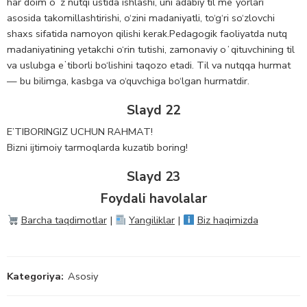
har doim oʻz nutqi ustida ishlashi, uni adabiy til meʼyorlari
asosida takomillashtirishi, o‘zini madaniyatli, to‘g‘ri so‘zlovchi
shaxs sifatida namoyon qilishi kerak.Pedagogik faoliyatda nutq
madaniyatining yetakchi o‘rin tutishi, zamonaviy oʻqituvchining til
va uslubga eʼtiborli bo‘lishini taqozo etadi. Til va nutqqa hurmat
— bu bilimga, kasbga va o‘quvchiga bo‘lgan hurmatdir.
Slayd 22
E’TIBORINGIZ UCHUN RAHMAT!
Bizni ijtimoiy tarmoqlarda kuzatib boring!
Slayd 23
Foydali havolalar
Barcha taqdimotlar
|
Yangiliklar
|
Biz haqimizda
Kategoriya:
Asosiy