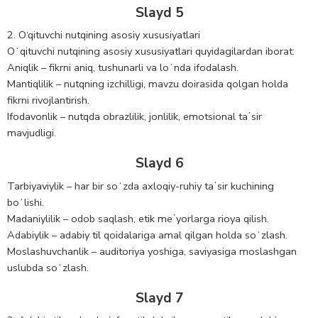
Slayd 5
2. O‘qituvchi nutqining asosiy xususiyatlari
Oʻqituvchi nutqining asosiy xususiyatlari quyidagilardan iborat:
Aniqlik – fikrni aniq, tushunarli va loʻnda ifodalash.
Mantiqlilik – nutqning izchilligi, mavzu doirasida qolgan holda
fikrni rivojlantirish.
Ifodavonlik – nutqda obrazlilik, jonlilik, emotsional taʼsir
mavjudligi.
Slayd 6
Tarbiyaviylik – har bir soʻzda axloqiy-ruhiy taʼsir kuchining
boʻlishi.
Madaniylilik – odob saqlash, etik meʼyorlarga rioya qilish.
Adabiylik – adabiy til qoidalariga amal qilgan holda soʻzlash.
Moslashuvchanlik – auditoriya yoshiga, saviyasiga moslashgan
uslubda soʻzlash.
Slayd 7