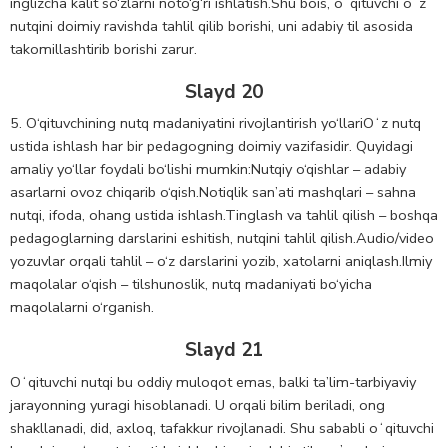
inglizcha kalit so‘zlarni noto‘g‘ri ishlatish.Shu bois, oʻqituvchi oʻz
nutqini doimiy ravishda tahlil qilib borishi, uni adabiy til asosida
takomillashtirib borishi zarur.
Slayd 20
5. O‘qituvchining nutq madaniyatini rivojlantirish yo‘llariOʻz nutq
ustida ishlash har bir pedagogning doimiy vazifasidir. Quyidagi
amaliy yo‘llar foydali bo‘lishi mumkin:Nutqiy o‘qishlar – adabiy
asarlarni ovoz chiqarib o‘qish.Notiqlik san’ati mashqlari – sahna
nutqi, ifoda, ohang ustida ishlash.Tinglash va tahlil qilish – boshqa
pedagoglarning darslarini eshitish, nutqini tahlil qilish.Audio/video
yozuvlar orqali tahlil – o‘z darslarini yozib, xatolarni aniqlash.Ilmiy
maqolalar o‘qish – tilshunoslik, nutq madaniyati bo‘yicha
maqolalarni o‘rganish.
Slayd 21
Oʻqituvchi nutqi bu oddiy muloqot emas, balki ta’lim-tarbiyaviy
jarayonning yuragi hisoblanadi. U orqali bilim beriladi, ong
shakllanadi, did, axloq, tafakkur rivojlanadi. Shu sababli oʻqituvchi