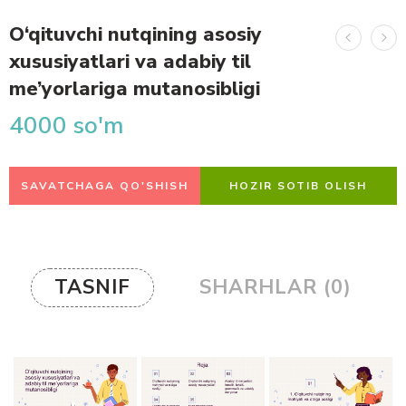
O‘qituvchi nutqining asosiy
xususiyatlari va adabiy til
me’yorlariga mutanosibligi
4000
so'm
SAVATCHAGA QO'SHISH
HOZIR SOTIB OLISH
TASNIF
SHARHLAR (0)