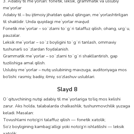
3. Adabiy til me’yorlari: fonetik, leksik, grammatik va uslubiy
me’yorlar
Adabiy til – bu ijtimoiy jihatdan qabul qilingan, meʼyorlashtirilgan
til shaklidir. Unda quyidagi meʼyorlar mavjud:
Fonetik meʼyorlar – soʻzlarni toʻgʻri talaffuz qilish, ohang, urgʻu,
pauzalar.
Leksik meʼyorlar – soʻz boyligini toʻgʻri tanlash, ommaviy
tushunarli soʻzlardan foydalanish.
Grammatik meʼyorlar – soʻzlarni toʻgʻri shakllantirish, gap
tuzilishiga amal qilish.
Uslubiy meʼyorlar – nutq uslubining mavzuga, auditoriyaga mos
bo‘lishi: rasmiy, badiiy, ilmiy, so‘zlashuv uslublari.
Slayd 8
Oʻqituvchining nutqi adabiy til meʼyorlariga to‘liq mos kelishi
zarur. Aks holda, talabalarda chalkashlik, tushunmovchilik yuzaga
keladi. Masalan:
Tovushlarni noto‘g‘ri talaffuz qilish — fonetik xatolik;
So‘z boyligining kambag‘alligi yoki noto‘g‘ri ishlatilishi — leksik
xatolik;