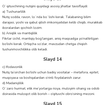
Oʻqituvchining nutqini quyidagi asosiy jihatlar tavsiflaydi:
a) Tushunarlilik
Nutq sodda, ravon, loʻnda boʻlishi kerak. Talabaning bilim
darajasi, yoshi va qabul qilish imkoniyatidan kelib chiqib, murakkab
iboralardan qochish lozim.
b) Aniqlik va mantiqlilik
Fikrlar izchil, mantiqiy bog‘langan, aniq maqsadga yo‘naltirilgan
bo‘lishi kerak. Ortiqcha so‘zlar, mavzudan chetga chiqish
tushunmovchilikka olib keladi.
Slayd 14
c) Ifodavonlik
Nutq ta’sirchan bo‘lishi uchun badiiy vositalar – metafora, epitet,
muqoyasa va boshqalardan o‘rinli foydalanish zarur.
d) Madaniylilik
Oʻzaro hurmat, etik me’yorlarga rioya, muloyim ohang va odob
doirasida muloqot olib borish – o‘qituvchi obro‘sining mezoni.
Slayd 15