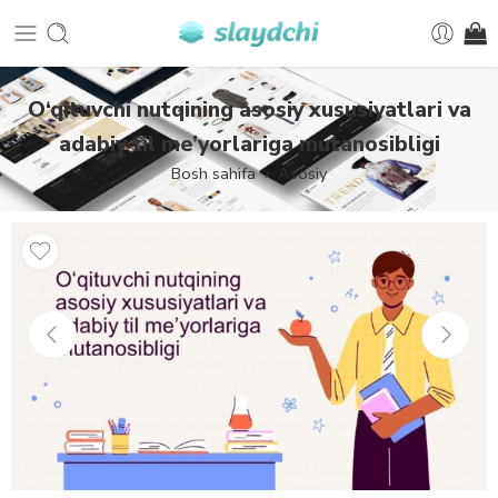
O‘qituvchi nutqining asosiy xususiyatlari va
adabiy til me’yorlariga mutanosibligi
Bosh sahifa
Asosiy