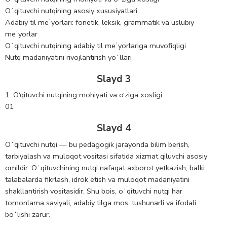
Oʻqituvchi nutqining asosiy xususiyatlari
Adabiy til meʼyorlari: fonetik, leksik, grammatik va uslubiy
meʼyorlar
Oʻqituvchi nutqining adabiy til meʼyorlariga muvofiqligi
Nutq madaniyatini rivojlantirish yoʻllari
Slayd 3
1. O‘qituvchi nutqining mohiyati va o‘ziga xosligi
01
Slayd 4
Oʻqituvchi nutqi — bu pedagogik jarayonda bilim berish,
tarbiyalash va muloqot vositasi sifatida xizmat qiluvchi asosiy
omildir. Oʻqituvchining nutqi nafaqat axborot yetkazish, balki
talabalarda fikrlash, idrok etish va muloqot madaniyatini
shakllantirish vositasidir. Shu bois, oʻqituvchi nutqi har
tomonlama saviyali, adabiy tilga mos, tushunarli va ifodali
boʻlishi zarur.