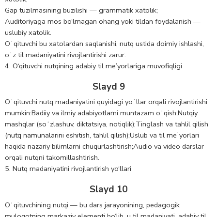
Gap tuzilmasining buzilishi — grammatik xatolik;
Auditoriyaga mos bo‘lmagan ohang yoki tildan foydalanish —
uslubiy xatolik.
Oʻqituvchi bu xatolardan saqlanishi, nutq ustida doimiy ishlashi,
oʻz til madaniyatini rivojlantirishi zarur.
4. O‘qituvchi nutqining adabiy til me’yorlariga muvofiqligi
Slayd 9
Oʻqituvchi nutq madaniyatini quyidagi yoʻllar orqali rivojlantirishi
mumkin:Badiiy va ilmiy adabiyotlarni muntazam oʻqish;Nutqiy
mashqlar (soʻzlashuv, diktatsiya, notiqlik);Tinglash va tahlil qilish
(nutq namunalarini eshitish, tahlil qilish);Uslub va til meʼyorlari
haqida nazariy bilimlarni chuqurlashtirish;Audio va video darslar
orqali nutqni takomillashtirish.
5. Nutq madaniyatini rivojlantirish yo‘llari
Slayd 10
Oʻqituvchining nutqi — bu dars jarayonining, pedagogik
muloqotning markaziy elementi bo‘lib, u til madaniyati, adabiy til