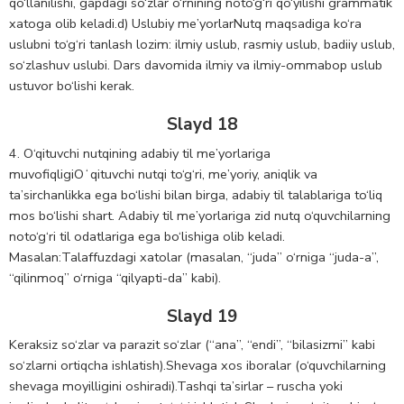
qo‘llanilishi, gapdagi so‘zlar o‘rnining noto‘g‘ri qo‘yilishi grammatik
xatoga olib keladi.d) Uslubiy me’yorlarNutq maqsadiga ko‘ra
uslubni to‘g‘ri tanlash lozim: ilmiy uslub, rasmiy uslub, badiiy uslub,
so‘zlashuv uslubi. Dars davomida ilmiy va ilmiy-ommabop uslub
ustuvor bo‘lishi kerak.
Slayd 18
4. O‘qituvchi nutqining adabiy til me’yorlariga
muvofiqligiOʻqituvchi nutqi to‘g‘ri, me’yoriy, aniqlik va
ta’sirchanlikka ega bo‘lishi bilan birga, adabiy til talablariga to‘liq
mos bo‘lishi shart. Adabiy til me’yorlariga zid nutq o‘quvchilarning
noto‘g‘ri til odatlariga ega bo‘lishiga olib keladi.
Masalan:Talaffuzdagi xatolar (masalan, “juda” o‘rniga “juda-a”,
“qilinmoq” o‘rniga “qilyapti-da” kabi).
Slayd 19
Keraksiz so‘zlar va parazit so‘zlar (“ana”, “endi”, “bilasizmi” kabi
so‘zlarni ortiqcha ishlatish).Shevaga xos iboralar (o‘quvchilarning
shevaga moyilligini oshiradi).Tashqi ta’sirlar – ruscha yoki