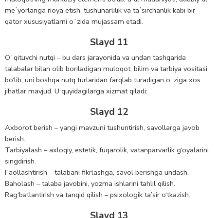
meʼyorlariga rioya etish, tushunarlilik va taʼsirchanlik kabi bir
qator xususiyatlarni oʻzida mujassam etadi.
Slayd 11
Oʻqituvchi nutqi – bu dars jarayonida va undan tashqarida
talabalar bilan olib boriladigan muloqot, bilim va tarbiya vositasi
bo‘lib, uni boshqa nutq turlaridan farqlab turadigan oʻziga xos
jihatlar mavjud. U quyidagilarga xizmat qiladi:
Slayd 12
Axborot berish – yangi mavzuni tushuntirish, savollarga javob
berish.
Tarbiyalash – axloqiy, estetik, fuqarolik, vatanparvarlik g‘oyalarini
singdirish.
Faollashtirish – talabani fikrlashga, savol berishga undash.
Baholash – talaba javobini, yozma ishlarini tahlil qilish.
Rag‘batlantirish va tanqid qilish – psixologik ta’sir o‘tkazish.
Slayd 13