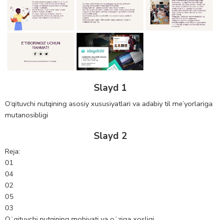
Slayd 1
O‘qituvchi nutqining asosiy xususiyatlari va adabiy til me’yorlariga
mutanosibligi
Slayd 2
Reja:
01
04
02
05
03
Oʻqituvchi nutqining mohiyati va oʻziga xosligi