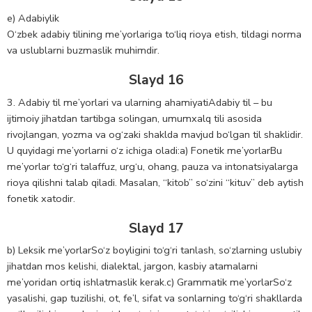
e) Adabiylik
O‘zbek adabiy tilining me’yorlariga to‘liq rioya etish, tildagi norma
va uslublarni buzmaslik muhimdir.
Slayd 16
3. Adabiy til me’yorlari va ularning ahamiyatiAdabiy til – bu
ijtimoiy jihatdan tartibga solingan, umumxalq tili asosida
rivojlangan, yozma va og‘zaki shaklda mavjud bo‘lgan til shaklidir.
U quyidagi me’yorlarni o‘z ichiga oladi:a) Fonetik me’yorlarBu
me’yorlar to‘g‘ri talaffuz, urg‘u, ohang, pauza va intonatsiyalarga
rioya qilishni talab qiladi. Masalan, “kitob” so‘zini “kituv” deb aytish
fonetik xatodir.
Slayd 17
b) Leksik me’yorlarSo‘z boyligini to‘g‘ri tanlash, so‘zlarning uslubiy
jihatdan mos kelishi, dialektal, jargon, kasbiy atamalarni
me’yoridan ortiq ishlatmaslik kerak.c) Grammatik me’yorlarSo‘z
yasalishi, gap tuzilishi, ot, fe’l, sifat va sonlarning to‘g‘ri shakllarda