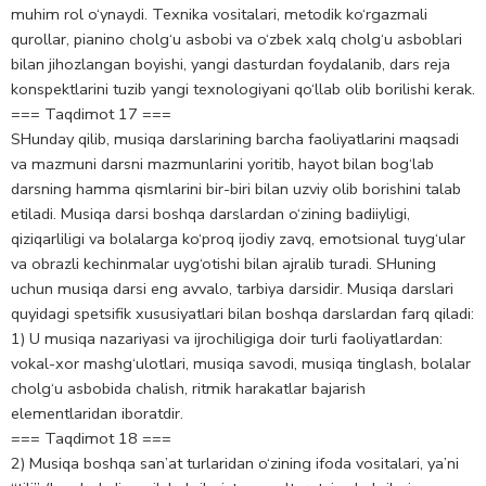
muhim rol o‘ynaydi. Texnika vositalari, metodik ko‘rgazmali
qurollar, pianino cholg‘u asbobi va o‘zbek xalq cholg‘u asboblari
bilan jihozlangan boyishi, yangi dasturdan foydalanib, dars reja
konspektlarini tuzib yangi texnologiyani qo‘llab olib borilishi kerak.
=== Taqdimot 17 ===
SHunday qilib, musiqa darslarining barcha faoliyatlarini maqsadi
va mazmuni darsni mazmunlarini yoritib, hayot bilan bog‘lab
darsning hamma qismlarini bir-biri bilan uzviy olib borishini talab
etiladi. Musiqa darsi boshqa darslardan o‘zining badiiyligi,
qiziqarliligi va bolalarga ko‘proq ijodiy zavq, emotsional tuyg‘ular
va obrazli kechinmalar uyg‘otishi bilan ajralib turadi. SHuning
uchun musiqa darsi eng avvalo, tarbiya darsidir. Musiqa darslari
quyidagi spetsifik xususiyatlari bilan boshqa darslardan farq qiladi:
1) U musiqa nazariyasi va ijrochiligiga doir turli faoliyatlardan:
vokal-xor mashg‘ulotlari, musiqa savodi, musiqa tinglash, bolalar
cholg‘u asbobida chalish, ritmik harakatlar bajarish
elementlaridan iboratdir.
=== Taqdimot 18 ===
2) Musiqa boshqa san’at turlaridan o‘zining ifoda vositalari, ya’ni