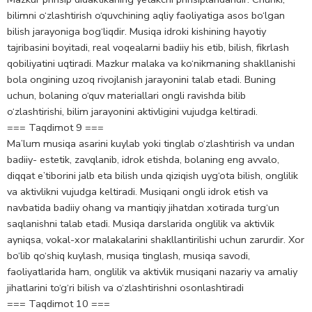
bilimni o‘zlashtirish o‘quvchining aqliy faoliyatiga asos bo‘lgan
bilish jarayoniga bog‘liqdir. Musiqa idroki kishining hayotiy
tajribasini boyitadi, real voqealarni badiiy his etib, bilish, fikrlash
qobiliyatini uqtiradi. Mazkur malaka va ko‘nikmaning shakllanishi
bola ongining uzoq rivojlanish jarayonini talab etadi. Buning
uchun, bolaning o‘quv materiallari ongli ravishda bilib
o‘zlashtirishi, bilim jarayonini aktivligini vujudga keltiradi.
=== Taqdimot 9 ===
Ma’lum musiqa asarini kuylab yoki tinglab o‘zlashtirish va undan
badiiy- estetik, zavqlanib, idrok etishda, bolaning eng avvalo,
diqqat e’tiborini jalb eta bilish unda qiziqish uyg‘ota bilish, onglilik
va aktivlikni vujudga keltiradi. Musiqani ongli idrok etish va
navbatida badiiy ohang va mantiqiy jihatdan xotirada turg‘un
saqlanishni talab etadi. Musiqa darslarida onglilik va aktivlik
ayniqsa, vokal-xor malakalarini shakllantirilishi uchun zarurdir. Xor
bo‘lib qo‘shiq kuylash, musiqa tinglash, musiqa savodi,
faoliyatlarida ham, onglilik va aktivlik musiqani nazariy va amaliy
jihatlarini to‘g‘ri bilish va o‘zlashtirishni osonlashtiradi
=== Taqdimot 10 ===