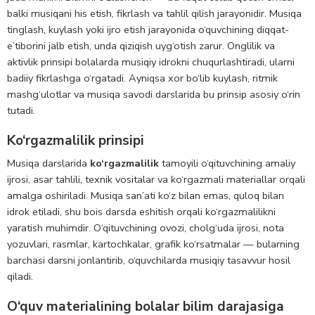
balki musiqani his etish, fikrlash va tahlil qilish jarayonidir. Musiqa
tinglash, kuylash yoki ijro etish jarayonida o‘quvchining diqqat-
e’tiborini jalb etish, unda qiziqish uyg‘otish zarur. Onglilik va
aktivlik prinsipi bolalarda musiqiy idrokni chuqurlashtiradi, ularni
badiiy fikrlashga o‘rgatadi. Ayniqsa xor bo‘lib kuylash, ritmik
mashg‘ulotlar va musiqa savodi darslarida bu prinsip asosiy o‘rin
tutadi.
Ko‘rgazmalilik prinsipi
Musiqa darslarida
ko‘rgazmalilik
tamoyili o‘qituvchining amaliy
ijrosi, asar tahlili, texnik vositalar va ko‘rgazmali materiallar orqali
amalga oshiriladi. Musiqa san’ati ko‘z bilan emas, quloq bilan
idrok etiladi, shu bois darsda eshitish orqali ko‘rgazmalilikni
yaratish muhimdir. O‘qituvchining ovozi, cholg‘uda ijrosi, nota
yozuvlari, rasmlar, kartochkalar, grafik ko‘rsatmalar — bularning
barchasi darsni jonlantirib, o‘quvchilarda musiqiy tasavvur hosil
qiladi.
O‘quv materialining bolalar bilim darajasiga