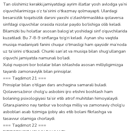
Tan olishimiz kerakki,jamiyatdagi ayrim illatlar yosh avlodga ya’ni
o‘quvchilarimizga o‘z ta’sirini o‘tkazmay qolmayapti. Ulardagi
besarsizlik toqatsizlik darsni yaxshi o‘zlashtirmaslikka qolaversa
sinfdagi o‘quvchilar orasida nizolar paydo bo‘lishiga olib keladi.
Bilamizki bu holatlar asosan balog‘at yoshidagi sinf o‘quvchilarida
kuzatiladi. Bu 7-8-9 sinflarga to‘g‘ri keladi. Aynan shu vaqtda
musiqa madaniyati fanini chuqur o‘tmasligi ham qaysidir ma’noda
uz ta’sirini o‘tkazadi. Chunki san’at va musiqa bilan shug‘ullangan
o‘quvchi jamiyatda namunali bo‘ladi.
Xulqi nuqsoni bor bolalar bilan ishlashda asosan milliyligimizga
tayanib zamonaviylik bilan prinsiplar.
=== Taqdimot 21 ===
Prinsiplar bilan o‘tilgan dars anchagina samarali buladi.
Qolaversa,biror cholg‘u asbobini ijro etishni boshlash ham
bolaning psixologiyasi ta’sir etib atrof muhitdan himoyalaydi.
Gitara,pianino nay tanbur va boshqa milliy va zamonaviy cholg‘u
asboblari asab tizimiga ijobiy aks etib bolani fikrlashga va
tasavvur olamiga chorlaydi.
=== Taqdimot 22 ===