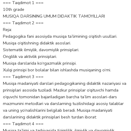
=== Taqdimot 1 ===
10th grade
MUSIQA DARSINING UMUM DIDAKTIK TAMOYILLARI
=== Taqdimot 2 ===
Reja:
Pedagogika fani asosiyda musiqa ta’limining o‘qitish usullari.
Musiqa o‘qitishning didaktik asoslari.
Sistematik ilmiylik, davomiylik prinsiplari.
Onglilik va aktivlik prinsiplari.
Musiqa darslarida ko‘rgazmalik prinsipi.
Xulqi prinsipi bor bolalar bilan ishlashda musiqaning o‘rni.
=== Taqdimot 3 ===
Musiqa madaniyati darslari pedagogikaning didaktik nazariyasi va
prinsiplari asosida tuziladi. Mazkur prinsiplar o‘qituvchi hamda
o‘quvchi tomonidan bajariladigan barcha ta’lim asoslari-dars
mazmunini metodlari va darslarning tuzilishidagi asosiy talablar
va uning yo‘nalishlarini belgilab beradi. Musiqa madaniyati
darslarining didaktik prinsiplari besh turdan iborat:
=== Taqdimot 4 ===
Musiqa ta’limi va tarbiyasida tizimlilik, ilmiylik va davomiylik