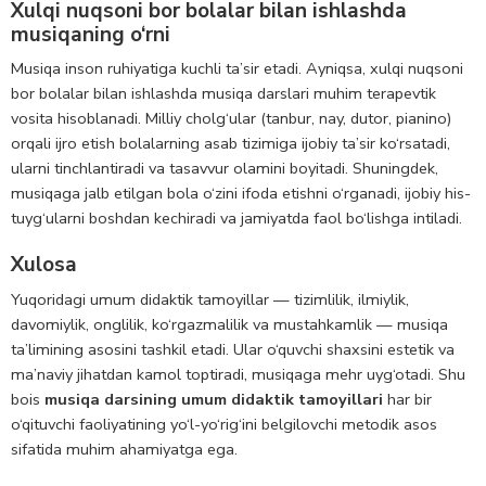
Xulqi nuqsoni bor bolalar bilan ishlashda
musiqaning o‘rni
Musiqa inson ruhiyatiga kuchli ta’sir etadi. Ayniqsa, xulqi nuqsoni
bor bolalar bilan ishlashda musiqa darslari muhim terapevtik
vosita hisoblanadi. Milliy cholg‘ular (tanbur, nay, dutor, pianino)
orqali ijro etish bolalarning asab tizimiga ijobiy ta’sir ko‘rsatadi,
ularni tinchlantiradi va tasavvur olamini boyitadi. Shuningdek,
musiqaga jalb etilgan bola o‘zini ifoda etishni o‘rganadi, ijobiy his-
tuyg‘ularni boshdan kechiradi va jamiyatda faol bo‘lishga intiladi.
Xulosa
Yuqoridagi umum didaktik tamoyillar — tizimlilik, ilmiylik,
davomiylik, onglilik, ko‘rgazmalilik va mustahkamlik — musiqa
ta’limining asosini tashkil etadi. Ular o‘quvchi shaxsini estetik va
ma’naviy jihatdan kamol toptiradi, musiqaga mehr uyg‘otadi. Shu
bois
musiqa darsining umum didaktik tamoyillari
har bir
o‘qituvchi faoliyatining yo‘l-yo‘rig‘ini belgilovchi metodik asos
sifatida muhim ahamiyatga ega.