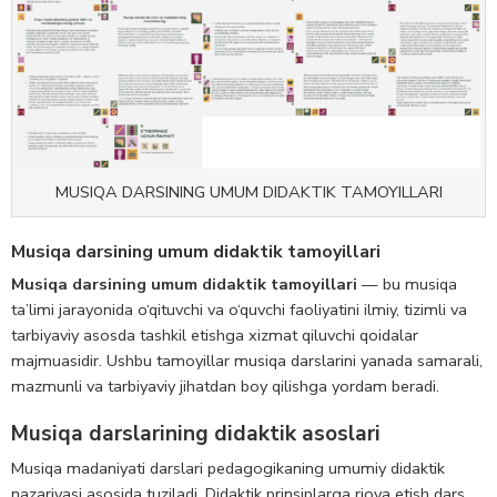
MUSIQA DARSINING UMUM DIDAKTIK TAMOYILLARI
Musiqa darsining umum didaktik tamoyillari
Musiqa darsining umum didaktik tamoyillari
— bu musiqa
ta’limi jarayonida o‘qituvchi va o‘quvchi faoliyatini ilmiy, tizimli va
tarbiyaviy asosda tashkil etishga xizmat qiluvchi qoidalar
majmuasidir. Ushbu tamoyillar musiqa darslarini yanada samarali,
mazmunli va tarbiyaviy jihatdan boy qilishga yordam beradi.
Musiqa darslarining didaktik asoslari
Musiqa madaniyati darslari pedagogikaning umumiy didaktik
nazariyasi asosida tuziladi. Didaktik prinsiplarga rioya etish dars