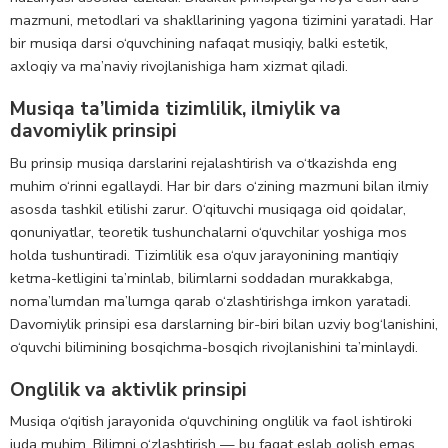
mazmuni, metodlari va shakllarining yagona tizimini yaratadi. Har
bir musiqa darsi o‘quvchining nafaqat musiqiy, balki estetik,
axloqiy va ma’naviy rivojlanishiga ham xizmat qiladi.
Musiqa ta’limida tizimlilik, ilmiylik va
davomiylik prinsipi
Bu prinsip musiqa darslarini rejalashtirish va o‘tkazishda eng
muhim o‘rinni egallaydi. Har bir dars o‘zining mazmuni bilan ilmiy
asosda tashkil etilishi zarur. O‘qituvchi musiqaga oid qoidalar,
qonuniyatlar, teoretik tushunchalarni o‘quvchilar yoshiga mos
holda tushuntiradi. Tizimlilik esa o‘quv jarayonining mantiqiy
ketma-ketligini ta’minlab, bilimlarni soddadan murakkabga,
noma’lumdan ma’lumga qarab o‘zlashtirishga imkon yaratadi.
Davomiylik prinsipi esa darslarning bir-biri bilan uzviy bog‘lanishini,
o‘quvchi bilimining bosqichma-bosqich rivojlanishini ta’minlaydi.
Onglilik va aktivlik prinsipi
Musiqa o‘qitish jarayonida o‘quvchining onglilik va faol ishtiroki
juda muhim. Bilimni o‘zlashtirish — bu faqat eslab qolish emas,