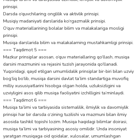
prinsipi.
Darsda o‘quvchilaring onglilik va aktivlik prinsipi.
Musiqiy madaniyati darslarida ko‘rgazmalik prinsipi.
O‘quv materiallarining bolalar bilim va malakalariga mosligi
prinsipi.
Musiqa darslarida bilim va malakalarning mustahkamligi prinsipi.
=== Taqdimot 5 ===
Mazkur prinsiplar asosan, o‘quv materiallaring qo‘llash, musiqa
darsini mazmunini va rejasini tuzish jarayonida qo‘llanadi.
Yuqoridagi, qayd etilgan umumlidalik prinsiplar bir-biri bilan uzviy
bog‘liq bo‘lib, musiqa darsini davlat ta’lim standartiga muvofiq
milliy xususiyatlarini hisobga olgan holda, uzluksizligini va
uzviyligini asos qilib musiqa faoliyatini izchilligini ta’minlaydi.
=== Taqdimot 6 ===
Musiqa ta’limi va tarbiyasida sistemalilik, ilmiylik va davomiylik
prinsipi har bir darsda o‘zining tuzilishi va mazmuni bilan ilmiy
asosida tashkil topishi lozim. Musiqa haqidagi bilimlar doirasi,
musiqa ta’limi va tarbiyasining asosiy omilidir. Unda insoniyat
yaratgan musiqaga oid qoidalar, xulosalar, umumlashgan