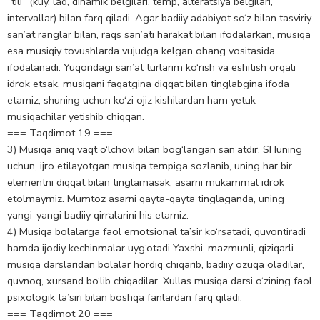
“tili” (kuy, lad, dinamik belgilari, temp, alteratsiya belgilari,
intervallar) bilan farq qiladi. Agar badiiy adabiyot so‘z bilan tasviriy
san’at ranglar bilan, raqs san’ati harakat bilan ifodalarkan, musiqa
esa musiqiy tovushlarda vujudga kelgan ohang vositasida
ifodalanadi. Yuqoridagi san’at turlarim ko‘rish va eshitish orqali
idrok etsak, musiqani faqatgina diqqat bilan tinglabgina ifoda
etamiz, shuning uchun ko‘zi ojiz kishilardan ham yetuk
musiqachilar yetishib chiqqan.
=== Taqdimot 19 ===
3) Musiqa aniq vaqt o‘lchovi bilan bog‘langan san’atdir. SHuning
uchun, ijro etilayotgan musiqa tempiga sozlanib, uning har bir
elementni diqqat bilan tinglamasak, asarni mukammal idrok
etolmaymiz. Mumtoz asarni qayta-qayta tinglaganda, uning
yangi-yangi badiiy qirralarini his etamiz.
4) Musiqa bolalarga faol emotsional ta’sir ko‘rsatadi, quvontiradi
hamda ijodiy kechinmalar uyg‘otadi Yaxshi, mazmunli, qiziqarli
musiqa darslaridan bolalar hordiq chiqarib, badiiy ozuqa oladilar,
quvnoq, xursand bo‘lib chiqadilar. Xullas musiqa darsi o‘zining faol
psixologik ta’siri bilan boshqa fanlardan farq qiladi.
=== Taqdimot 20 ===