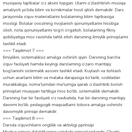
musiqaviy tajribalar o‘z aksini topgan. Ularni o‘zlashtirish-musiqa
amaliyoti yo‘lida bilim va ko‘nikmalar hosil qilish demakdir. Dars
jarayonida o‘quv materiallarini bolalarning bilim tajribasiga
mosligi. Bolalar ovozining rivojlanish qonuniyatlarini hisobga
olish, nota qonuniyatlarini to‘g‘ri o‘rgatish, bolalarning fikriy
qobiliyatiga mos ravishda tahlil etish darsining ilmiylik prinsiplarini
tashkil etadi.
=== Taqdimot 7 ===
Ilmiylikni, sistemaliksiz amalga oshirish qiyin. Darsning barcha
o‘quv faoliyati hamda keyingi darslarning o‘zaro mantiqiy
bog‘lanishi sistemalik asosini tashkil etadi. Kuylash va tishlash
uchun asarlarni bilim va malaka darajasiga ko‘tarib, soddadan
murakkabga, noma’lumdan ma’lumga qarab o‘zlashtirib borish
prinsiplari muayyan tartibga mos bo‘lib, sistemalilik demakdir.
Darsning har bir faoliyati o‘z navbatida, har bir darsning mantiqiy
davomi bo‘lib, pedagogik maqsadlarni tobora amalga oshirishi
davomiylik prinsipi demakdir.
=== Taqdimot 8 ===
Darsda o‘quvchilarni onglilik va aktivligi pprinsipi
Mazkur prinsip didaktikaning yetakchi prinsiplaridandir. Chunki,