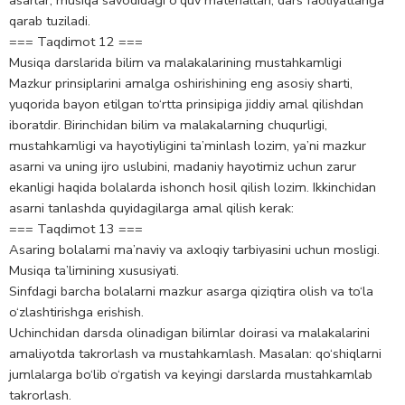
qarab tuziladi.
=== Taqdimot 12 ===
Musiqa darslarida bilim va malakalarining mustahkamligi
Mazkur prinsiplarini amalga oshirishining eng asosiy sharti,
yuqorida bayon etilgan to‘rtta prinsipiga jiddiy amal qilishdan
iboratdir. Birinchidan bilim va malakalarning chuqurligi,
mustahkamligi va hayotiyligini ta’minlash lozim, ya’ni mazkur
asarni va uning ijro uslubini, madaniy hayotimiz uchun zarur
ekanligi haqida bolalarda ishonch hosil qilish lozim. Ikkinchidan
asarni tanlashda quyidagilarga amal qilish kerak:
=== Taqdimot 13 ===
Asaring bolalami ma’naviy va axloqiy tarbiyasini uchun mosligi.
Musiqa ta’limining xususiyati.
Sinfdagi barcha bolalarni mazkur asarga qiziqtira olish va to‘la
o‘zlashtirishga erishish.
Uchinchidan darsda olinadigan bilimlar doirasi va malakalarini
amaliyotda takrorlash va mustahkamlash. Masalan: qo‘shiqlarni
jumlalarga bo‘lib o‘rgatish va keyingi darslarda mustahkamlab
takrorlash.