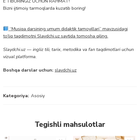
E’TIBORINGIZ UCHUN RAHMAT!
Bizni ijtimoiy tarmoqlarda kuzatib boring!
“Musiqa darsining umum didaktik tamoyillari” mavzusidagi
to‘liq taqdimotni Slaydchi.uz saytida tomosha qiling.
Slaydchi.uz — ingliz tili, tarix, metodika va fan taqdimotlari uchun
vizual platforma.
Boshqa darslar uchun:
slaydchi.uz
Kategoriya:
Asosiy
Tegishli mahsulotlar