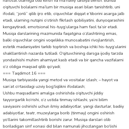
nafosat olamiga olib kirish va ma’naviy tarbiya berish. Bunda
o‘qituvchi bolalarni ma’lum bir musiqa asari bilan tanishtirib, uni
ifodali, “jonli” qilib ijro etib, o‘quvchilar diqqat e’tiborini asarga jalb
etadi, ularning nutqini o‘stirish fikrlash qobiliyatini, dunyoqarashini
kengaytiradi, emotsional his-tuyg‘ularga ham faol ta’sir etadi.
Musiqa darslarining mazmunida faqatgina o‘zlashtiring emas,
balki o‘quvchilar ongini voqelikka munosabatini rivojlantirish,
estetik madaniyatini tarkib toptirish va boshqa ichki his-tuyg‘ularini
shakllantirish nazarda tutiladi. O‘qituvchining darsga ijodiy tarzda
yondashishi muhim ahamiyat kasb etadi va bir qancha vazifalarni
o‘z oldiga maqsad qilib qo‘yadi;
=== Taqdimot 16 ===
Musiqa tarbiyasida yangi metod va vositalar izlash; – hayot va
san’at o‘rtasidagi uzviy bog‘liqlikni ifodalash;
Ushbu maqsadlarni amalga oshirishda o‘qituvchi jiddiy
tayyorgarlik ko‘rishi, o‘z ustida tinmay ishlashi, ya’ni bilim
saviyasini oshirishi uchun ilmiy adabiyotlar, yangi dasturlar, badiiy
adabiyotlar, teatr, muzeylarga borib (tinmay) ongini oshirish
yo‘llarini takomillashtirib borishi zarur. Musiqa darslari olib
boriladigan sinf xonasi did bilan namunali jihozlangan bo‘lishi