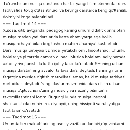
To‘rtinchidan musiqa darslarida har bir yangi bilim elementar dars
faoliyatida to‘liq o‘zlashtiriladi va keyingi darslarda keng qo‘llanilib,
doimiy bilimga aylantiriladi.
=== Taqdimot 14 ===
Xulosa, qilib aytganda, pedagogikaning umum didaktik prinsiplari,
musiqa madaniyati darslarida katta ahamiyatga ega bo‘lib,
musiqani hayot bilan bog‘lashda muhim ahamiyat kasb etadi.
Dars, musiqa tarbiyasi tizimida, yetakchi omil hisoblanadi. Chunki,
bolalar yalpi tarzda qamrab olinadi. Musiqa bolalami aqliy hamda
axloqiy rivojlanishida katta ijobiy ta’sir ko‘rsatadi. SHuning uchun
musiqa darslari eng avvalo, tarbiya darsi deyiladi. Fanning nomi
faqatgina musiqa o‘qitish metodikasi emas, balki musiqa tarbiyasi
metodikasi deyiladi. Yangi dastur mazmunida dars o‘tish uchun
musiqa o‘qituvchisi o‘zining musiqiy va nazariy bilimlarini
takomillashtirishi lozim. Bugungi kunda musiqa insonni
shakllanishida muhim rol o‘ynaydi, uning hissiyoti va ruhiyatiga
faol ta’sir ko‘rsatadi.
=== Taqdimot 15 ===
Umumta’lim maktablarining asosiy vazifalaridan biri,o‘quvchilarni