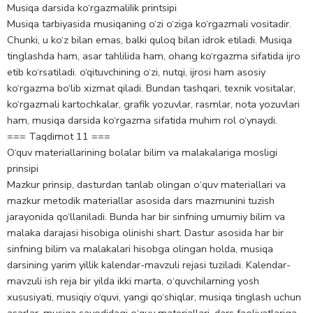
Musiqa darsida ko‘rgazmaliIik printsipi
Musiqa tarbiyasida musiqaning o‘zi o‘ziga ko‘rgazmali vositadir.
Chunki, u ko‘z bilan emas, balki quloq bilan idrok etiladi. Musiqa
tinglashda ham, asar tahlilida ham, ohang ko‘rgazma sifatida ijro
etib ko‘rsatiladi. o‘qituvchining o‘zi, nutqi, ijrosi ham asosiy
ko‘rgazma bo‘lib xizmat qiladi. Bundan tashqari, texnik vositalar,
ko‘rgazmali kartochkalar, grafik yozuvlar, rasmlar, nota yozuvlari
ham, musiqa darsida ko‘rgazma sifatida muhim rol o‘ynaydi.
=== Taqdimot 11 ===
O‘quv materiallarining bolalar bilim va malakalariga mosligi
prinsipi
Mazkur prinsip, dasturdan tanlab olingan о‘quv materiallari va
mazkur metodik materiallar asosida dars mazmunini tuzish
jarayonida qo‘llaniladi. Bunda har bir sinfning umumiy bilim va
malaka darajasi hisobiga olinishi shart. Dastur asosida har bir
sinfning bilim va malakalari hisobga olingan holda, musiqa
darsining yarim yillik kalendar-mavzuli rejasi tuziladi. Kalendar-
mavzuli ish reja bir yilda ikki marta, о‘quvchilarning yosh
xususiyati, musiqiy o‘quvi, yangi qo‘shiqlar, musiqa tinglash uchun
asarlar, musiqa savodidagi о‘quv materiallari, dars faoliyatlariga