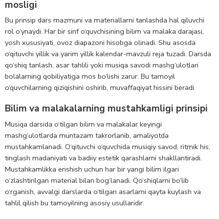
mosligi
Bu prinsip dars mazmuni va materiallarni tanlashda hal qiluvchi
rol o‘ynaydi. Har bir sinf o‘quvchisining bilim va malaka darajasi,
yosh xususiyati, ovoz diapazoni hisobga olinadi. Shu asosda
o‘qituvchi yillik va yarim yillik kalendar-mavzuli reja tuzadi. Darsda
qo‘shiq tanlash, asar tahlili yoki musiqa savodi mashg‘ulotlari
bolalarning qobiliyatiga mos bo‘lishi zarur. Bu tamoyil
o‘quvchilarning qiziqishini oshirib, muvaffaqiyat hissini beradi.
Bilim va malakalarning mustahkamligi prinsipi
Musiqa darsida o‘tilgan bilim va malakalar keyingi
mashg‘ulotlarda muntazam takrorlanib, amaliyotda
mustahkamlanadi. O‘qituvchi o‘quvchida musiqiy savod, ritmik his,
tinglash madaniyati va badiiy estetik qarashlarni shakllantiradi.
Mustahkamlikka erishish uchun har bir yangi bilim ilgari
o‘zlashtirilgan material bilan bog‘lanadi. Qo‘shiqlarni bo‘lib
o‘rganish, avvalgi darslarda o‘tilgan asarlarni qayta kuylash va
tahlil qilish bu tamoyilning asosiy usullaridir.