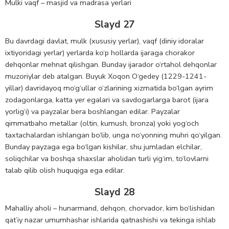
Mulki vaqf – masjid va madrasa yerlari
Slayd 27
Bu davrdagi davlat, mulk (xususiy yerlar), vaqf (diniy idoralar
ixtiyoridagi yerlar) yerlarda ko‘p hollarda ijaraga chorakor
dehqonlar mehnat qilishgan. Bunday ijarador o‘rtahol dehqonlar
muzoriylar deb atalgan. Buyuk Xoqon O‘gedey (1229-1241-
yillar) davridayoq mo‘g‘ullar o‘zlarining xizmatida bo‘lgan ayrim
zodagonlarga, katta yer egalari va savdogarlarga barot (ijara
yorlig‘i) va payzalar bera boshlangan edilar. Payzalar
qimmatbaho metallar (oltin, kumush, bronza) yoki yog‘och
taxtachalardan ishlangan bo‘lib, unga no‘yonning muhri qo‘yilgan.
Bunday payzaga ega bo‘lgan kishilar, shu jumladan elchilar,
soliqchilar va boshqa shaxslar aholidan turli yig‘im, to‘lovlarni
talab qilib olish huquqiga ega edilar.
Slayd 28
Mahalliy aholi – hunarmand, dehqon, chorvador, kim bo‘lishidan
qat’iy nazar umumhashar ishlarida qatnashishi va tekinga ishlab