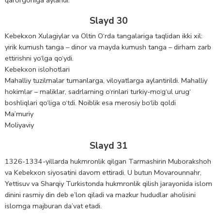
Slayd 30
Kebekxon Xulagiylar va Oltin O‘rda tangalariga taqlidan ikki xil:
yirik kumush tanga – dinor va mayda kumush tanga – dirham zarb
ettirishni yo‘lga qo‘ydi.
Kebekxon islohotlari
Mahalliy tuzilmalar tumanlarga, viloyatlarga aylantirildi. Mahalliy
hokimlar – maliklar, sadrlarning o‘rinlari turkiy-mo‘g‘ul urug‘
boshliqlari qo‘liga o‘tdi. Noiblik esa merosiy bo‘lib qoldi
Ma’muriy
Moliyaviy
Slayd 31
1326-1334-yillarda hukmronlik qilgan Tarmashirin Muborakshoh
va Kebekxon siyosatini davom ettiradi. U butun Movarounnahr,
Yettisuv va Sharqiy Turkistonda hukmronlik qilish jarayonida islom
dinini rasmiy din deb e’lon qiladi va mazkur hududlar aholisini
islomga majburan da’vat etadi.