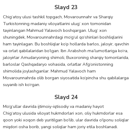
Slayd 23
Chig‘atoy ulusi tashkil topgach, Movarounnahr va Sharqiy
Turkistonning madaniy viloyatlarini ulug‘ xon tomonidan
tayinlangan Mahmud Yalavoch boshqargan. Ulug‘ xon
shuningdek, Movarounnahrdagi mo‘g‘ul qo‘shinlari boshliqlarini
ham tayinlagan. Bu boshliqlar ko‘p hollarda barlos, jaloyir, qavchin
va orlat qabilalaridan bo‘lgan. Ibn Arabshoh ma’lumotlariga ko‘ra,
jaloyirlar Amudaryoning shimoli, Buxoroning sharqiy tomonlarida,
barloslar Qashqadaryo vohasida, orlatlar Afg‘onistonning
shimolida joylashganlar. Mahmud Yalavoch ham
Movarounnahrda olib borgan siyosatida ko‘pincha shu qabilalarga
suyanib ish ko‘rgan.
Slayd 24
Mo‘g‘ullar davrida ijtimoiy-iqtisodiy va madaniy hayot
Chig‘atoy ulusida viloyat hukmdorlari xon, oliy hukmdorlar esa
qoon yoki xoqon deb yuritilgan bo‘lib, ular davrida o‘lponu soliqlar
miqdori osha borib, yangi soliqlar ham joriy etila boshlanadi.