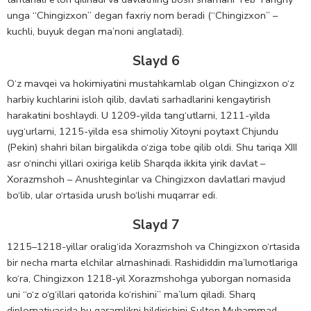
unga “Chingizxon” degan faxriy nom beradi (“Chingizxon” –
kuchli, buyuk degan ma’noni anglatadi).
Slayd 6
O‘z mavqei va hokimiyatini mustahkamlab olgan Chingizxon o‘z
harbiy kuchlarini isloh qilib, davlati sarhadlarini kengaytirish
harakatini boshlaydi. U 1209-yilda tang‘utlarni, 1211-yilda
uyg‘urlarni, 1215-yilda esa shimoliy Xitoyni poytaxt Chjundu
(Pekin) shahri bilan birgalikda o‘ziga tobe qilib oldi. Shu tariqa XIII
asr o‘ninchi yillari oxiriga kelib Sharqda ikkita yirik davlat –
Xorazmshoh – Anushteginlar va Chingizxon davlatlari mavjud
bo‘lib, ular o‘rtasida urush bo‘lishi muqarrar edi.
Slayd 7
1215–1218-yillar oralig‘ida Xorazmshoh va Chingizxon o‘rtasida
bir necha marta elchilar almashinadi. Rashididdin ma’lumotlariga
ko‘ra, Chingizxon 1218-yil Xorazmshohga yuborgan nomasida
uni “o‘z o‘g‘illari qatorida ko‘rishini” ma’lum qiladi. Sharq
diplomatiyasida bu qaramlikni bildirishini Sulton Muhammad