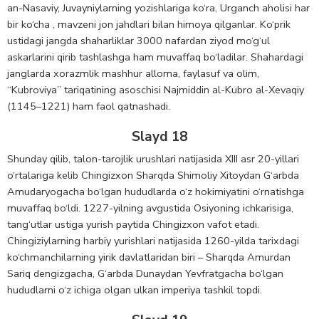
an-Nasaviy, Juvayniylarning yozishlariga ko‘ra, Urganch aholisi har
bir ko‘cha , mavzeni jon jahdlari bilan himoya qilganlar. Ko‘prik
ustidagi jangda shaharliklar 3000 nafardan ziyod mo‘g‘ul
askarlarini qirib tashlashga ham muvaffaq bo‘ladilar. Shahardagi
janglarda xorazmlik mashhur alloma, faylasuf va olim,
“Kubroviya” tariqatining asoschisi Najmiddin al-Kubro al-Xevaqiy
(1145–1221) ham faol qatnashadi.
Slayd 18
Shunday qilib, talon-tarojlik urushlari natijasida XIII asr 20-yillari
o‘rtalariga kelib Chingizxon Sharqda Shimoliy Xitoydan G‘arbda
Amudaryogacha bo‘lgan hududlarda o‘z hokimiyatini o‘rnatishga
muvaffaq bo‘ldi. 1227-yilning avgustida Osiyoning ichkarisiga,
tang‘utlar ustiga yurish paytida Chingizxon vafot etadi.
Chingiziylarning harbiy yurishlari natijasida 1260-yilda tarixdagi
ko‘chmanchilarning yirik davlatlaridan biri – Sharqda Amurdan
Sariq dengizgacha, G‘arbda Dunaydan Yevfratgacha bo‘lgan
hududlarni o‘z ichiga olgan ulkan imperiya tashkil topdi.