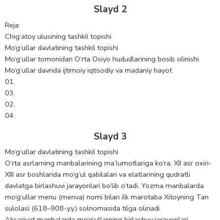
Slayd 2
Reja:
Chig‘atoy ulusining tashkil topishi
Mo‘g‘ullar davlatining tashkil topishi
Mo‘g‘ullar tomonidan O‘rta Osiyo hududlarining bosib olinishi
Mo‘g‘ullar davrida ijtimoiy iqtisodiy va madaniy hayot
01.
03.
02.
04.
Slayd 3
Mo‘g‘ullar davlatining tashkil topishi
O‘rta asrlarning manbalarining ma’lumotlariga ko‘ra, XII asr oxiri-
XIII asr boshlarida mo‘g‘ul qabilalari va elatlarining qudratli
davlatga birlashuvi jarayonlari bo‘lib o‘tadi. Yozma manbalarda
mo‘g‘ullar menu (menva) nomi bilan ilk marotaba Xitoyning Tan
sulolasi (618–908-y.y.) solnomasida tilga olinadi.
Aksariyat manbalarda mo‘g‘ullarning birlashuv jarayonlari