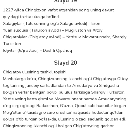
Slayd 19
1227-yilda Chingizxon vafot etganidan so‘ng uning davlati
quyidagi to‘rtta ulusga bo‘lindi:
Xulagiylar (Tuluxonning o‘g‘li Xulagu avlodi) – Eron
Yuan sulolasi (Tuluxon avlodi) – Mug‘iliston va Xitoy
Chig‘atoiylar (Chig‘atoy avlodi) – Yettisuv, Movarounnahr, Sharqiy
Turkiston
Jo‘jiylar (Jo‘ji avlodi) – Dashti Qipchoq
Slayd 20
Chig‘atoy ulusining tashkil topishi
Manbalarga ko‘ra, Chingizxonning ikkinchi o‘g‘li Chig‘atoyga Oltoy
tog‘larining janubiy sarhadlaridan to Amudaryo va Sindgacha
bo‘lgan yerlar berilgan bo‘lib, bu ulus tarkibiga Sharqiy Turkiston,
Yettisuvning katta qismi va Movarounnahr hamda Amudaryoning
o‘ng qirg‘og‘idagi Badaxshon, G‘azna, Qobul kabi hududlar kirgan.
Mo‘g‘ullar o‘rtasidagi o‘zaro urushlar natijasida hududlar qo‘ldan
qo‘lga o‘tib turgan bo‘lsa-da, ulusning o‘zagi saqlanib qolgan edi.
Chingizxonning ikkinchi o‘g‘li bo‘lgan Chig‘atoyning qachon