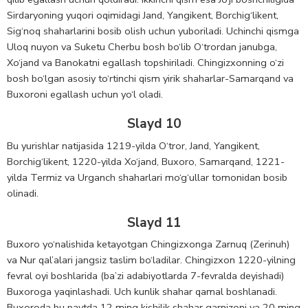
Sirdaryoning yuqori oqimidagi Jand, Yangikent, Borchig‘likent,
Sig‘noq shaharlarini bosib olish uchun yuboriladi. Uchinchi qismga
Uloq nuyon va Suketu Cherbu bosh bo‘lib O‘trordan janubga,
Xo‘jand va Banokatni egallash topshiriladi. Chingizxonning o‘zi
bosh bo‘lgan asosiy to‘rtinchi qism yirik shaharlar-Samarqand va
Buxoroni egallash uchun yo‘l oladi.
Slayd 10
Bu yurishlar natijasida 1219-yilda O‘tror, Jand, Yangikent,
Borchig‘likent, 1220-yilda Xo‘jand, Buxoro, Samarqand, 1221-
yilda Termiz va Urganch shaharlari mo‘g‘ullar tomonidan bosib
olinadi.
Slayd 11
Buxoro yo‘nalishida ketayotgan Chingizxonga Zarnuq (Zerinuh)
va Nur qal’alari jangsiz taslim bo‘ladilar. Chingizxon 1220-yilning
fevral oyi boshlarida (ba’zi adabiyotlarda 7-fevralda deyishadi)
Buxoroga yaqinlashadi. Uch kunlik shahar qamal boshlanadi.
Buxoroda bu paytda 12 ming kishilik shahar garnizoni va 20 ming