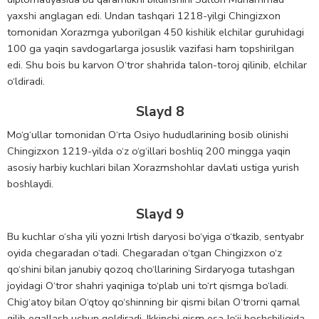
yaxshi anglagan edi. Undan tashqari 1218-yilgi Chingizxon
tomonidan Xorazmga yuborilgan 450 kishilik elchilar guruhidagi
100 ga yaqin savdogarlarga josuslik vazifasi ham topshirilgan
edi. Shu bois bu karvon O‘tror shahrida talon-toroj qilinib, elchilar
o‘ldiradi.
Slayd 8
Mo‘g‘ullar tomonidan O‘rta Osiyo hududlarining bosib olinishi
Chingizxon 1219-yilda o‘z o‘g‘illari boshliq 200 mingga yaqin
asosiy harbiy kuchlari bilan Xorazmshohlar davlati ustiga yurish
boshlaydi.
Slayd 9
Bu kuchlar o‘sha yili yozni Irtish daryosi bo‘yiga o‘tkazib, sentyabr
oyida chegaradan o‘tadi. Chegaradan o‘tgan Chingizxon o‘z
qo‘shini bilan janubiy qozoq cho‘llarining Sirdaryoga tutashgan
joyidagi O‘tror shahri yaqiniga to‘plab uni to‘rt qismga bo‘ladi.
Chig‘atoy bilan O‘qtoy qo‘shinning bir qismi bilan O‘trorni qamal
qilib egallash uchun qoldiradi. Ikkinchi qism esa Jo‘ji boshchiligida