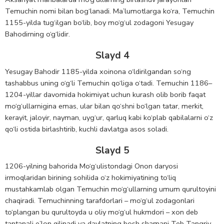
Temuchin nomi bilan bog‘lanadi. Ma’lumotlarga ko‘ra, Temuchin
1155-yilda tug‘ilgan bo‘lib, boy mo‘g‘ul zodagoni Yesugay
Bahodirning o‘g‘lidir.
Slayd 4
Yesugay Bahodir 1185-yilda xoinona o‘ldirilgandan so‘ng
tashabbus uning o‘g‘li Temuchin qo‘liga o‘tadi. Temuchin 1186–
1204-yillar davomida hokimiyat uchun kurash olib borib faqat
mo‘g‘ullarnigina emas, ular bilan qo‘shni bo‘lgan tatar, merkit,
kerayit, jaloyir, nayman, uyg‘ur, qarluq kabi ko‘plab qabilalarni o‘z
qo‘li ostida birlashtirib, kuchli davlatga asos soladi.
Slayd 5
1206-yilning bahorida Mo‘g‘ulistondagi Onon daryosi
irmoqlaridan birining sohilida o‘z hokimiyatining to‘liq
mustahkamlab olgan Temuchin mo‘g‘ullarning umum qurultoyini
chaqiradi. Temuchinning tarafdorlari – mo‘g‘ul zodagonlari
to‘plangan bu qurultoyda u oliy mo‘g‘ul hukmdori – xon deb
tantanali e’lon qilinadi va davlatning bosh shamani Teb Tangriy