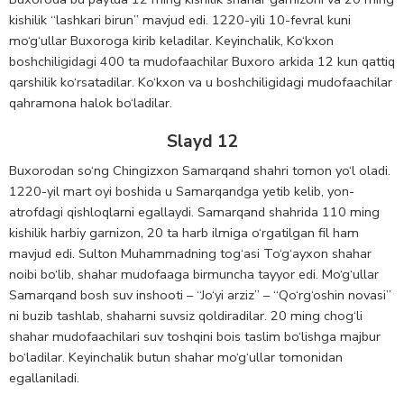
kishilik “lashkari birun” mavjud edi. 1220-yili 10-fevral kuni
mo‘g‘ullar Buxoroga kirib keladilar. Keyinchalik, Ko‘kxon
boshchiligidagi 400 ta mudofaachilar Buxoro arkida 12 kun qattiq
qarshilik ko‘rsatadilar. Ko‘kxon va u boshchiligidagi mudofaachilar
qahramona halok bo‘ladilar.
Slayd 12
Buxorodan so‘ng Chingizxon Samarqand shahri tomon yo‘l oladi.
1220-yil mart oyi boshida u Samarqandga yetib kelib, yon-
atrofdagi qishloqlarni egallaydi. Samarqand shahrida 110 ming
kishilik harbiy garnizon, 20 ta harb ilmiga o‘rgatilgan fil ham
mavjud edi. Sulton Muhammadning tog‘asi To‘g‘ayxon shahar
noibi bo‘lib, shahar mudofaaga birmuncha tayyor edi. Mo‘g‘ullar
Samarqand bosh suv inshooti – “Jo‘yi arziz” – “Qo‘rg‘oshin novasi”
ni buzib tashlab, shaharni suvsiz qoldiradilar. 20 ming chog‘li
shahar mudofaachilari suv toshqini bois taslim bo‘lishga majbur
bo‘ladilar. Keyinchalik butun shahar mo‘g‘ullar tomonidan
egallaniladi.