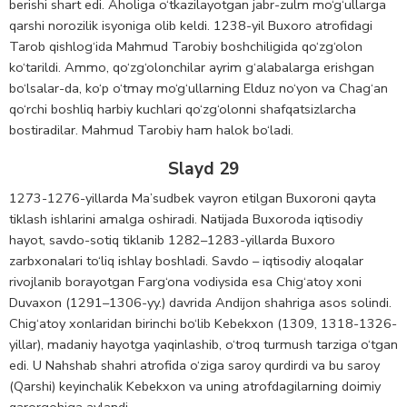
berishi shart edi. Aholiga o‘tkazilayotgan jabr-zulm mo‘g‘ullarga
qarshi norozilik isyoniga olib keldi. 1238-yil Buxoro atrofidagi
Tarob qishlog‘ida Mahmud Tarobiy boshchiligida qo‘zg‘olon
ko‘tarildi. Ammo, qo‘zg‘olonchilar ayrim g‘alabalarga erishgan
bo‘lsalar-da, ko‘p o‘tmay mo‘g‘ullarning Elduz no‘yon va Chag‘an
qo‘rchi boshliq harbiy kuchlari qo‘zg‘olonni shafqatsizlarcha
bostiradilar. Mahmud Tarobiy ham halok bo‘ladi.
Slayd 29
1273-1276-yillarda Ma’sudbek vayron etilgan Buxoroni qayta
tiklash ishlarini amalga oshiradi. Natijada Buxoroda iqtisodiy
hayot, savdo-sotiq tiklanib 1282–1283-yillarda Buxoro
zarbxonalari to‘liq ishlay boshladi. Savdo – iqtisodiy aloqalar
rivojlanib borayotgan Farg‘ona vodiysida esa Chig‘atoy xoni
Duvaxon (1291–1306-yy.) davrida Andijon shahriga asos solindi.
Chig‘atoy xonlaridan birinchi bo‘lib Kebekxon (1309, 1318-1326-
yillar), madaniy hayotga yaqinlashib, o‘troq turmush tarziga o‘tgan
edi. U Nahshab shahri atrofida o‘ziga saroy qurdirdi va bu saroy
(Qarshi) keyinchalik Kebekxon va uning atrofdagilarning doimiy
qarorgohiga aylandi.