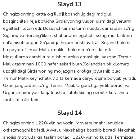
Slayd 13
Chingizxonning katta o‘g‘li Jo‘ji boshchiligidagi mo‘g‘ul
bosqinchilari reja bo‘yicha Sirdaryoning yuqori qismidagi yerlarni
egallashi lozim edi. Bosqinchilar ma’lum muddat qamaldan so‘ng
Sig‘noq va Borchig‘likent shaharlarini egallab, so‘ng mustahkam
qal’a hisoblangan Xo‘jandga hujum boshlaydilar. Xo‘jand hokimi
bu paytda Temur Malik (malik – hokim ma’nosida) edi.
Mo‘g‘ullarga qarshi tura olish mumkin emasligini sezgan Temur
Malik taxminan 1000 nafar askari bilan Xo‘janddan bir kilometr
uzoqlikdagi Sirdaryoning mo‘jazgina oroliga joylashib oladi.
Temur Malik keyinchalik 70 ta kemada daryo oqimi bo‘ylab yuradi.
Uzoq janglardan so‘ng Temur Malik Urganchga yetib boradi va
Urganch himoyasida qatnashib, Jaloliddining ozodlik kurashida
faol ishtirok etadi.
Slayd 14
Chingizxonning 1220-yilning yozini Movarounnahr janubida
o‘tkazmoqchi bo‘ladi. Avval u Naxshabga bostirib boradi. Naxshab
aholisi mo‘g‘ullarga taslim bo‘ladi. 1220-yilning kuzida Termizga