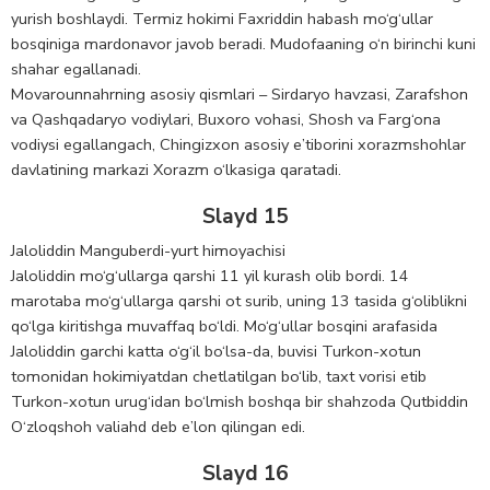
yurish boshlaydi. Termiz hokimi Faxriddin habash mo‘g‘ullar
bosqiniga mardonavor javob beradi. Mudofaaning o‘n birinchi kuni
shahar egallanadi.
Movarounnahrning asosiy qismlari – Sirdaryo havzasi, Zarafshon
va Qashqadaryo vodiylari, Buxoro vohasi, Shosh va Farg‘ona
vodiysi egallangach, Chingizxon asosiy e’tiborini xorazmshohlar
davlatining markazi Xorazm o‘lkasiga qaratadi.
Slayd 15
Jaloliddin Manguberdi-yurt himoyachisi
Jaloliddin mo‘g‘ullarga qarshi 11 yil kurash olib bordi. 14
marotaba mo‘g‘ullarga qarshi ot surib, uning 13 tasida g‘oliblikni
qo‘lga kiritishga muvaffaq bo‘ldi. Mo‘g‘ullar bosqini arafasida
Jaloliddin garchi katta o‘g‘il bo‘lsa-da, buvisi Turkon-xotun
tomonidan hokimiyatdan chetlatilgan bo‘lib, taxt vorisi etib
Turkon-xotun urug‘idan bo‘lmish boshqa bir shahzoda Qutbiddin
O‘zloqshoh valiahd deb e’lon qilingan edi.
Slayd 16