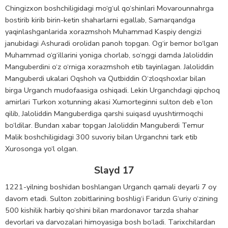
Chingizxon boshchiligidagi mo‘g‘ul qo‘shinlari Movarounnahrga
bostirib kirib birin-ketin shaharlarni egallab, Samarqandga
yaqinlashganlarida xorazmshoh Muhammad Kaspiy dengizi
janubidagi Ashuradi orolidan panoh topgan. Og‘ir bemor bo‘lgan
Muhammad o‘g‘illarini yoniga chorlab, so‘nggi damda Jaloliddin
Manguberdini o‘z o‘rniga xorazmshoh etib tayinlagan. Jaloliddin
Manguberdi ukalari Oqshoh va Qutbiddin O‘zloqshoxlar bilan
birga Urganch mudofaasiga oshiqadi. Lekin Urganchdagi qipchoq
amirlari Turkon xotunning akasi Xumorteginni sulton deb e’lon
qilib, Jaloliddin Manguberdiga qarshi suiqasd uyushtirmoqchi
bo‘ldilar. Bundan xabar topgan Jaloliddin Manguberdi Temur
Malik boshchiligidagi 300 suvoriy bilan Urganchni tark etib
Xurosonga yo‘l olgan.
Slayd 17
1221-yilning boshidan boshlangan Urganch qamali deyarli 7 oy
davom etadi. Sulton zobitlarining boshlig‘i Faridun G‘uriy o‘zining
500 kishilik harbiy qo‘shini bilan mardonavor tarzda shahar
devorlari va darvozalari himoyasiga bosh bo‘ladi. Tarixchilardan