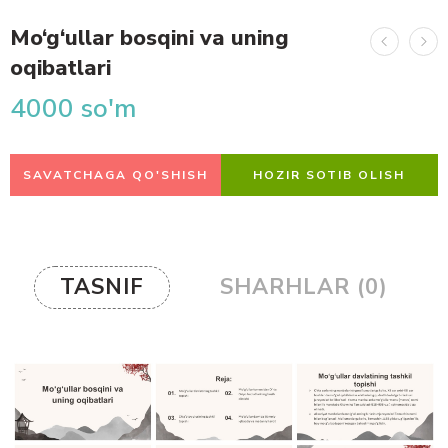
Mo‘g‘ullar bosqini va uning
oqibatlari
4000
so'm
SAVATCHAGA QO'SHISH
HOZIR SOTIB OLISH
TASNIF
SHARHLAR (0)