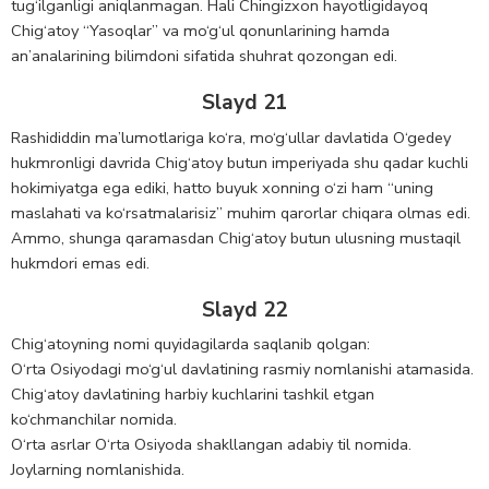
tug‘ilganligi aniqlanmagan. Hali Chingizxon hayotligidayoq
Chig‘atoy “Yasoqlar” va mo‘g‘ul qonunlarining hamda
an’analarining bilimdoni sifatida shuhrat qozongan edi.
Slayd 21
Rashididdin ma’lumotlariga ko‘ra, mo‘g‘ullar davlatida O‘gedey
hukmronligi davrida Chig‘atoy butun imperiyada shu qadar kuchli
hokimiyatga ega ediki, hatto buyuk xonning o‘zi ham “uning
maslahati va ko‘rsatmalarisiz” muhim qarorlar chiqara olmas edi.
Ammo, shunga qaramasdan Chig‘atoy butun ulusning mustaqil
hukmdori emas edi.
Slayd 22
Chig‘atoyning nomi quyidagilarda saqlanib qolgan:
O‘rta Osiyodagi mo‘g‘ul davlatining rasmiy nomlanishi atamasida.
Chig‘atoy davlatining harbiy kuchlarini tashkil etgan
ko‘chmanchilar nomida.
O‘rta asrlar O‘rta Osiyoda shakllangan adabiy til nomida.
Joylarning nomlanishida.