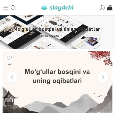
Mo‘g‘ullar bosqini va uning oqibatlari
Bosh sahifa
Asosiy