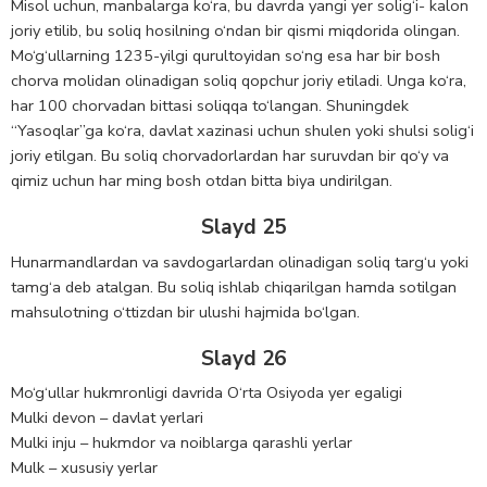
Misol uchun, manbalarga ko‘ra, bu davrda yangi yer solig‘i- kalon
joriy etilib, bu soliq hosilning o‘ndan bir qismi miqdorida olingan.
Mo‘g‘ullarning 1235-yilgi qurultoyidan so‘ng esa har bir bosh
chorva molidan olinadigan soliq qopchur joriy etiladi. Unga ko‘ra,
har 100 chorvadan bittasi soliqqa to‘langan. Shuningdek
“Yasoqlar”ga ko‘ra, davlat xazinasi uchun shulen yoki shulsi solig‘i
joriy etilgan. Bu soliq chorvadorlardan har suruvdan bir qo‘y va
qimiz uchun har ming bosh otdan bitta biya undirilgan.
Slayd 25
Hunarmandlardan va savdogarlardan olinadigan soliq targ‘u yoki
tamg‘a deb atalgan. Bu soliq ishlab chiqarilgan hamda sotilgan
mahsulotning o‘ttizdan bir ulushi hajmida bo‘lgan.
Slayd 26
Mo‘g‘ullar hukmronligi davrida O‘rta Osiyoda yer egaligi
Mulki devon – davlat yerlari
Mulki inju – hukmdor va noiblarga qarashli yerlar
Mulk – xususiy yerlar